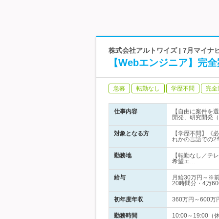
株式会社アルトワイズ | 7月マイ
【Webエンジニア】完
急募
転勤なし
学歴不問
完全
仕事内容
【自由に案件を選
開発、研究開発（
対象となる方
【学歴不問】《必須条件
れかの言語での2
勤務地
【転勤なし／テレ
希望エ…
給与
月給30万円～※
20時間分・4万6
初年度年収
360万円～600万
勤務時間
10:00～19: