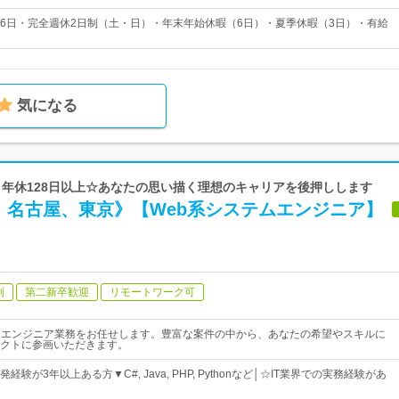
126日・完全週休2日制（土・日）・年末年始休暇（6日）・夏季休暇（3日）・有給
気になる
p | 年休128日以上☆あなたの思い描く理想のキャリアを後押しします
、名古屋、東京》【Web系システムエンジニア】
制
第二新卒歓迎
リモートワーク可
ムエンジニア業務をお任せします。豊富な案件の中から、あなたの希望やスキルに
クトに参画いただきます。
験が3年以上ある方▼C#, Java, PHP, Pythonなど│☆IT業界での実務経験があ