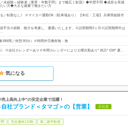
／未経験～経験者（業界・年数不問）まで幅広く歓迎》◆学歴不問 ◆成長を実感
たい方◆大きな裁量で働きたい方
る／転勤なし》 ※マイカー通勤OK（駐車場あり） 【本社・工場】 兵庫県姫路市
円～ + 諸手当※経験、能力を考慮し、優遇いたします。※試用期間3ヶ月※試用期間中は
…
（実働:8時間／休憩:90分）※時間外労働有無：無
日） ※会社カレンダーあり※年間カレンダーにより土曜出勤あり* 祝日* GW* 夏…
気になる
毎年売上高向上中"の安定企業で活躍！
躍♪自社ブランド＜タマゴ＞の【営業】
正社員
不問
完全週休2日制
第二新卒歓迎