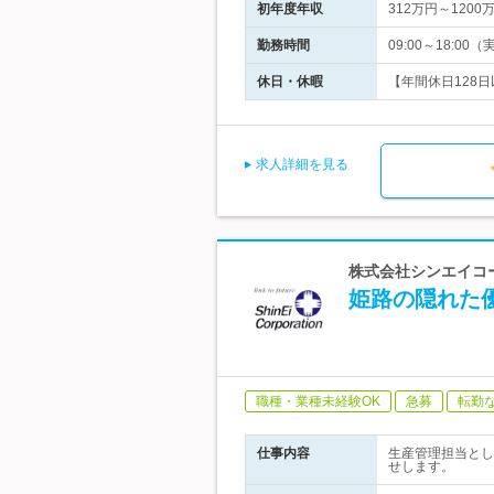
初年度年収
312万円～1200
勤務時間
09:00～18:
休日・休暇
【年間休日128日
求人詳細を見る
株式会社シンエイコー
姫路の隠れた
職種・業種未経験OK
急募
転勤
仕事内容
生産管理担当とし
せします。