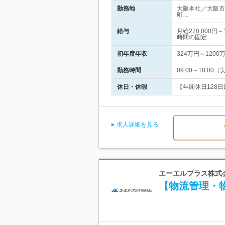
勤務地
大阪本社／大阪市
町…
給与
月給270,000
時間の固定…
初年度年収
324万円～1200
勤務時間
09:00～18:
休日・休暇
【年間休日128日
求人詳細を見る
エーエルプラス株式会
【物流管理・