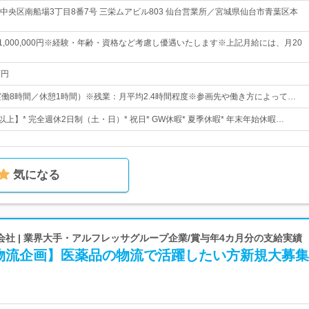
中央区南船場3丁目8番7号 三栄ムアビル803 仙台営業所／宮城県仙台市青葉区本
円～1,000,000円※経験・年齢・資格など考慮し優遇いたします※上記月給には、月20
万円
00（実働8時間／休憩1時間）※残業：月平均2.4時間程度※参画先や働き方によって…
以上】* 完全週休2日制（土・日）* 祝日* GW休暇* 夏季休暇* 年末年始休暇…
気になる
社 | 業界大手・アルフレッサグループ企業/賞与年4カ月分の支給実績
物流企画】医薬品の物流で活躍したい方新規大募集