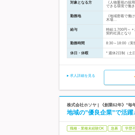
対象となる方
《人物重視の採用
できる環境で働き
勤務地
《地域密着で働け
木場…
給与
時給:1,700
契約社員となり 
勤務時間
8:30～18:00
休日・休暇
* 週休2日制（土
求人詳細を見る
株式会社ホソヤ | 《創業62年》"
地域の”優良企業”で活
職種・業種未経験OK
急募
学歴