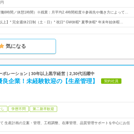
万円
00（実働8時間／休憩1時間）※残業：月平均2.4時間程度※参画先や働き方によって…
以上】* 完全週休2日制（土・日）* 祝日* GW休暇* 夏季休暇* 年末年始休暇…
気になる
ポレーション | 30年以上黒字経営｜2,30代活躍中
優良企業！未経験歓迎の【生産管理】
契約社員
なし
学歴不問
第二新卒歓迎
て 生産計画の立案・管理、工程調整、在庫管理、品質管理サポートを中心にお任