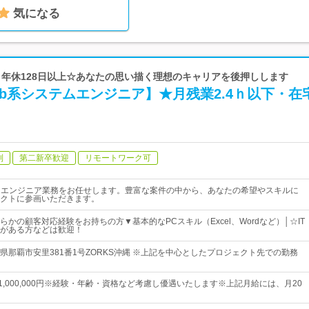
気になる
p | 年休128日以上☆あなたの思い描く理想のキャリアを後押しします
b系システムエンジニア】★月残業2.4ｈ以下・在
制
第二新卒歓迎
リモートワーク可
ムエンジニア業務をお任せします。豊富な案件の中から、あなたの希望やスキルに
クトに参画いただきます。
かの顧客対応経験をお持ちの方▼基本的なPCスキル（Excel、Wordなど）│☆IT
がある方などは歓迎！
県那覇市安里381番1号ZORKS沖縄 ※上記を中心としたプロジェクト先での勤務
円～1,000,000円※経験・年齢・資格など考慮し優遇いたします※上記月給には、月20