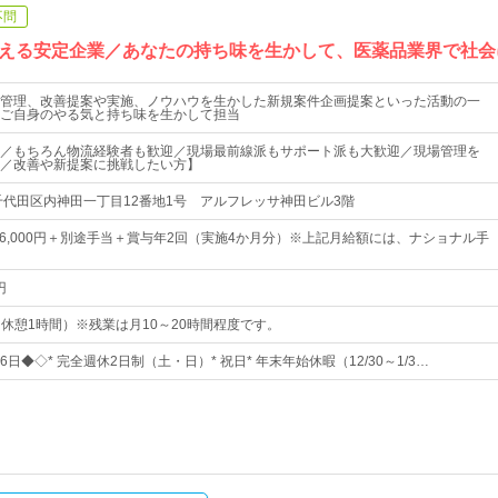
不問
える安定企業／あなたの持ち味を生かして、医薬品業界で社会
管理、改善提案や実施、ノウハウを生かした新規案件企画提案といった活動の一
ご自身のやる気と持ち味を生かして担当
／もちろん物流経験者も歓迎／現場最前線派もサポート派も大歓迎／現場管理を
／改善や新提案に挑戦したい方】
千代田区内神田一丁目12番地1号 アルフレッサ神田ビル3階
～246,000円＋別途手当＋賞与年2回（実施4か月分）※上記月給額には、ナショナル手
円
0（休憩1時間）※残業は月10～20時間程度です。
6日◆◇* 完全週休2日制（土・日）* 祝日* 年末年始休暇（12/30～1/3…