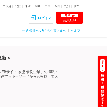
甲信越
北陸
東海
関西
中国
四国
九州
海外
簡単1分
ログイン
会員登録
中途採用をお考えの企業さまへ
ヘルプ
更新＞
EBサイト 物流 優良企業」の転職・
関連するキーワードからも転職・求人