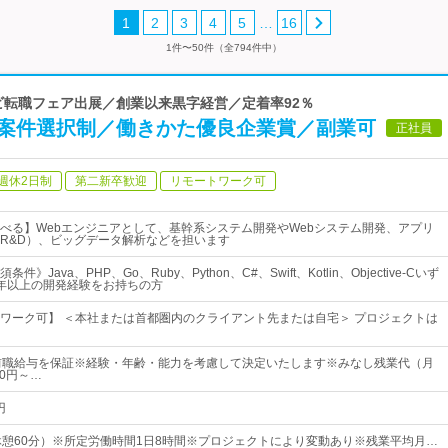
…
1
2
3
4
5
16
1件〜50件（全794件中）
ナビ転職フェア出展／創業以来黒字経営／定着率92％
全案件選択制／働きかた優良企業賞／副業可
正社員
週休2日制
第二新卒歓迎
リモートワーク可
べる】Webエンジニアとして、基幹系システム開発やWebシステム開発、アプリ
R&D）、ビッグデータ解析などを担います
》Java、PHP、Go、Ruby、Python、C#、Swift、Kotlin、Objective-Cいず
年以上の開発経験をお持ちの方
ワーク可】 ＜本社または首都圏内のクライアント先または自宅＞ プロジェクトは
前職給与を保証※経験・年齢・能力を考慮して決定いたします※みなし残業代（月
00円～…
円
00（休憩60分）※所定労働時間1日8時間※プロジェクトにより変動あり※残業平均月…