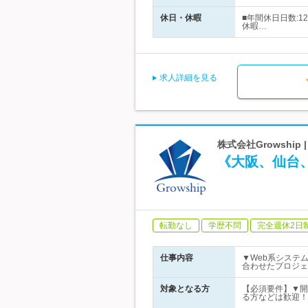
休日・休暇
■年間休日日数:
休暇…
求人詳細を見る
株式会社Growshi
《大阪、仙台
転勤なし
学歴不問
完全週休2日
仕事内容
▼Web系システ
合わせたプロジェ
対象となる方
【必須要件】▼開発経
る方などは歓迎！