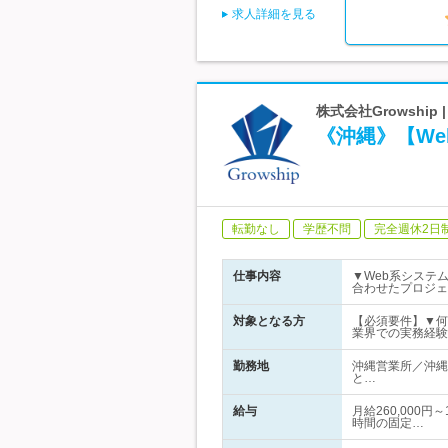
求人詳細を見る
株式会社Growshi
《沖縄》【We
転勤なし
学歴不問
完全週休2日
仕事内容
▼Web系システ
合わせたプロジェ
対象となる方
【必須要件】▼何ら
業界での実務経験
勤務地
沖縄営業所／沖縄
と…
給与
月給260,000
時間の固定…