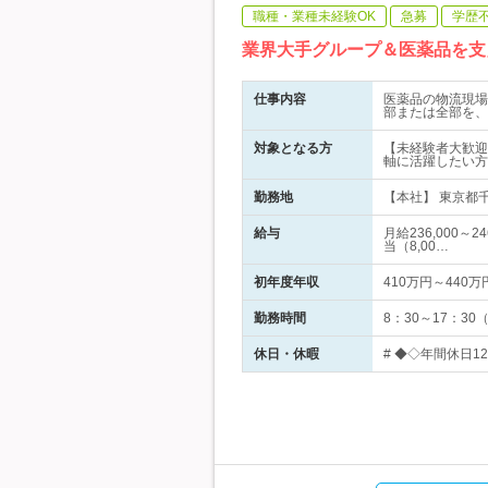
職種・業種未経験OK
急募
学歴
業界大手グループ＆医薬品を支
仕事内容
医薬品の物流現場
部または全部を、
対象となる方
【未経験者大歓迎
軸に活躍したい方
勤務地
【本社】 東京都
給与
月給236,000
当（8,00…
初年度年収
410万円～440万
勤務時間
8：30～17：3
休日・休暇
# ◆◇年間休日12