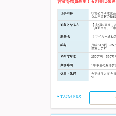
営業を増員募集！★創業以来黒
仕事内容
◎官公庁や建設会
る土木資材の提案
対象となる方
【 未経験歓迎（
「真面目さ」「素
勤務地
《 マイカー通勤O
給与
月給23万円～35
優遇します…
初年度年収
350万円～550万
勤務時間
1年単位の変形労働
休日・休暇
今期(5月より)
休…
求人詳細を見る