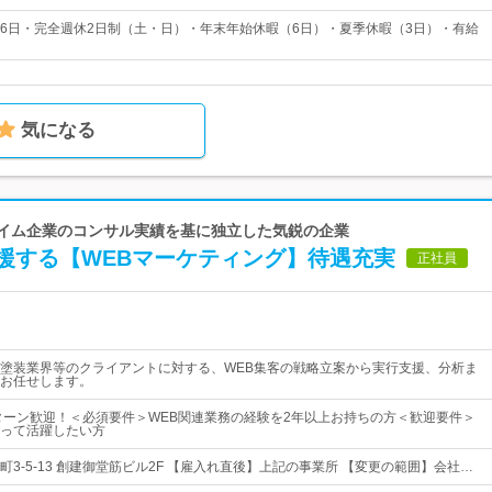
126日・完全週休2日制（土・日）・年末年始休暇（6日）・夏季休暇（3日）・有給
気になる
ライム企業のコンサル実績を基に独立した気鋭の企業
援する【WEBマーケティング】待遇充実
正社員
塗装業界等のクライアントに対する、WEB集客の戦略立案から実行支援、分析ま
お任せします。
Iターン歓迎！＜必須要件＞WEB関連業務の経験を2年以上お持ちの方＜歓迎要件＞
って活躍したい方
3-5-13 創建御堂筋ビル2F 【雇入れ直後】上記の事業所 【変更の範囲】会社…