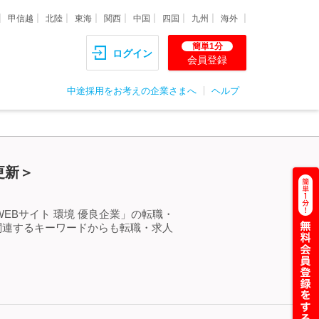
甲信越
北陸
東海
関西
中国
四国
九州
海外
簡単1分
ログイン
会員登録
中途採用をお考えの企業さまへ
ヘルプ
更新＞
EBサイト 環境 優良企業」の転職・
関連するキーワードからも転職・求人