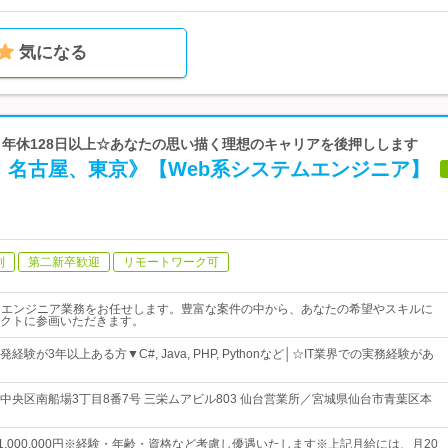
気になる
p | 年休128日以上☆あなたの思い描く理想のキャリアを後押しします
、名古屋、東京》【Web系システムエンジニア】
制
第二新卒歓迎
リモートワーク可
ムエンジニア業務をお任せします。豊富な案件の中から、あなたの希望やスキルに
クトに参画いただきます。
験が3年以上ある方▼C#, Java, PHP, Pythonなど│☆IT業界での実務経験があ
中央区南船場3丁目8番7号 三栄ムアビル803 仙台営業所／宮城県仙台市青葉区本
円～1,000,000円※経験・年齢・資格など考慮し優遇いたします※上記月給には、月20