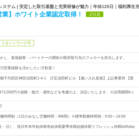
ステム | 安定した取引基盤と充実研修が魅力｜年休125日｜福利厚生
S営業】ホワイト企業認定取得！
正社員
リモートワーク可
活かし、新規顧客・パートナーの開拓や既存取引先のフォローを担当します。
ES営業経験を活かしたい方歓迎！
都千代田区神田須田町1-4-1 日宝須田町ビル 【雇い入れ直後】上記事業所 【変
円～473,000円※経験・能力・適性などを考慮の上、決定いたします。※試用期間6ヶ
円
時間制（1日のみなし労働時間：9時間）※標準勤務時間例：9:00～18:00
土・日）、祝日年末年始休暇有給休暇夏季休暇結婚休暇リフレッシュ休暇birthday