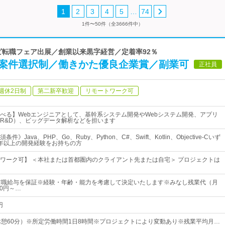
…
1
2
3
4
5
74
1件〜50件（全3666件中）
ナビ転職フェア出展／創業以来黒字経営／定着率92％
全案件選択制／働きかた優良企業賞／副業可
正社員
週休2日制
第二新卒歓迎
リモートワーク可
べる】Webエンジニアとして、基幹系システム開発やWebシステム開発、アプリ
R&D）、ビッグデータ解析などを担います
》Java、PHP、Go、Ruby、Python、C#、Swift、Kotlin、Objective-Cいず
年以上の開発経験をお持ちの方
ワーク可】 ＜本社または首都圏内のクライアント先または自宅＞ プロジェクトは
前職給与を保証※経験・年齢・能力を考慮して決定いたします※みなし残業代（月
00円～…
円
00（休憩60分）※所定労働時間1日8時間※プロジェクトにより変動あり※残業平均月…