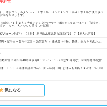
字経営！
社、建設コンサルタントへ、土木工事・メンテナンス工事や土木工事に使用され
営業を担当します。
※45歳以下）】★人を大事にする会社なので、経験やスキルではなく「誠実さ」
直さ」など、人となりを重視した採用！
K/UIターン歓迎 》 【本社】 鹿児島県鹿児島市新栄町15－7 【雇入れ直後】…
万円 + 諸手当 + 賞与年2回 ＋ 決算賞与 ＋ 達成賞※年齢、経験、能力を考慮の上、
円
時間制 ※週平均40時間以内8：00～17：15（休憩90分含む）時間外労働有無:…
年間休日115日+有給休暇計画付与5日間＝年間120日お休みも可能！★≪休日≫◇週
気になる