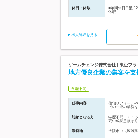
休日・休暇
■年間休日日数:
休暇…
求人詳細を見る
ゲームチェンジ株式会社 | 東証プ
地方優良企業の集客を支
学歴不問
仕事内容
住宅リフォームや
での一連の業務を
対象となる方
学歴不問！ U・
高い成長意欲を持
勤務地
大阪市中央区淡路町