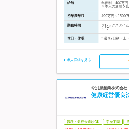
給与
年俸制 400万
※本人の適性を見
初年度年収
400万円～1500
勤務時間
フレックスタイム
～17…
休日・休暇
* 週休2日制（土
求人詳細を見る
今別府産業株式会社 |
健康経営優良
職種・業種未経験OK
学歴不問