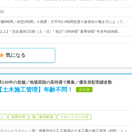
万円
00（実働8時間／休憩1時間）※残業：月平均2.4時間程度※参画先や働き方によって…
以上】* 完全週休2日制（土・日）* 祝日* GW休暇* 夏季休暇* 年末年始休暇…
気になる
創業140年の老舗／地場屈指の高待遇で募集／優良表彰実績多数
【土木施工管理】年齢不問！
正社員
なし
学歴不問
第二新卒歓迎
リモートワーク可
スペシャリストに／国・県案件中心】広島県の土木工事の施工管理（砂防・トン