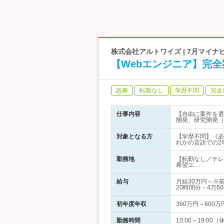
株式会社アルトワイズ | 7月マイ
【Webエンジニア】完
急募
転勤なし
学歴不問
完全
仕事内容
【自由に案件を選
開発、研究開発（
対象となる方
【学歴不問】《必須条件
れかの言語での2
勤務地
【転勤なし／テレ
希望エ…
給与
月給30万円～※
20時間分・4万6
初年度年収
360万円～600万
勤務時間
10:00～19: