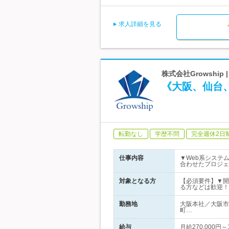
求人詳細を見る
株式会社Growshi
《大阪、仙台
転勤なし
学歴不問
完全週休2日
仕事内容
▼Web系システ
合わせたプロジェ
対象となる方
【必須要件】▼開発経
る方などは歓迎！
勤務地
大阪本社／大阪市
町…
給与
月給270,000