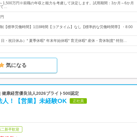
円～1,500万円※前職の年収と能力を考慮して決定します。試用期間：3か月～6か月
て…
万円
制【標準労働時間】1日8時間【コアタイム】なし【標準的な労働時間帯】・8:00
・日・祝日休み）* 夏季休暇* 年末年始休暇* 育児休暇* 産休・育休制度* 特別…
気になる
 健康経営優良法人2026ブライト500認定
法人！【営業】未経験OK
正社員
第二新卒歓迎