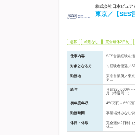
株式会社日本ピュアシ
東京／【SE
急募
転勤なし
完全週休2日制
仕事内容
SES営業経験を
対象となる方
＼経験者優遇／S
勤務地
東京営業所／東京
更…
給与
月給325,000
月（待遇同一）
初年度年収
450万円～650万
勤務時間
事業場外みなし労働
休日・休暇
完全週休2日制（
休…