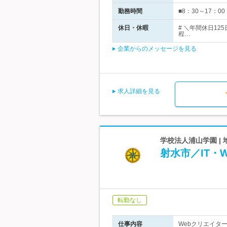
勤務時間
■8：30～17：
休日・休暇
# ＼年間休日1
程…
企業からのメッセージを見る
求人詳細を見る
学校法人浦山学園 |
射水市／IT・
転勤なし
仕事内容
Webクリエイタ