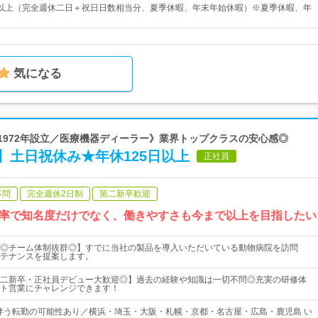
0日以上（完全週休二日＋祝日日数相当分、夏季休暇、年末年始休暇）※夏季休暇、年
気になる
《1972年設立／医療機器ディーラー》業界トップクラスの安心感◎
】土日祝休み★年休125日以上
正社員
不問
完全週休2日制
第二新卒歓迎
率で知名度だけでなく、働きやすさも今まで以上を目指したい
◎チーム体制抜群◎】すでに当社の製品を導入いただいている動物病院を訪問
テナンスを提案します。
二新卒・正社員デビュー大歓迎◎】過去の経験や知識は一切不問◎充実の研修体
ト営業にチャレンジできます！
伴う転勤の可能性あり／横浜・埼玉・大阪・札幌・京都・名古屋・広島・鹿児島 い