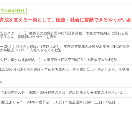
完全週休2日制
育成を支える一員として、医療・社会に貢献できるやりがいあ
安心スタート！】 教職員の勤怠管理や給与計算業務、学生の学費納入に関わる業
学生さん、教職員のサポートを担当。
ーOK！】◎社会人経験が3年以上あり、年末調整業務の経験がある方 ◎PCの基本
大卒以上 ※7月1日入社できる方を歓迎
久野」駅から徒歩圏内！】 大阪府堺市西区下田町23-1 大阪物療大学4号館
円～315,500円＋諸手当※経験・年齢を考慮の上、本学規定により決定します。※試用
円
：30（休憩時間60分）※30～60分程度の早出・遅出勤務あり★残業の月平均5～1…
0日以上あり★┗（2026年度予定：131日）* 完全週休2日制（土日）* 祝日*…