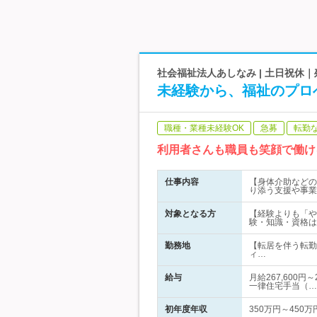
社会福祉法人あしなみ | 土日祝休
未経験から、福祉のプロ
職種・業種未経験OK
急募
転勤
利用者さんも職員も笑顔で働け
仕事内容
【身体介助などの
り添う支援や事業
対象となる方
【経験よりも「や
験・知識・資格は
勤務地
【転居を伴う転勤
ィ…
給与
月給267,600
一律住宅手当（…
初年度年収
350万円～450万