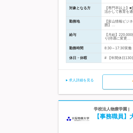
対象となる方
【専門卒以上】■
活かして教育を通
勤務地
【富山情報ビジネ
囲】…
給与
【月給】220,0
り(待遇に変更…
勤務時間
8:30～17:3
休日・休暇
# 【年間休日13
求人詳細を見る
学校法人物療学園 |
【事務職員】