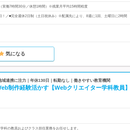
00（実働7時間30分／休憩1時間）※残業月平均15時間程度
25日！／■完全週休2日制（土日祝休み）※配属先により、8週に1回、土曜日に2時間
気になる
 地域連携に注力｜年休130日｜転勤なし｜働きやすい教育機関
Web制作経験活かす【Webクリエイター学科教員
ー学科の教員およびクラス担任業務をお任せします。