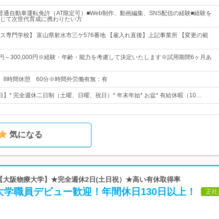
普通自動車運転免許（AT限定可）■Web制作、動画編集、SNS配信の経験■経験を
じて次世代育成に携わりたい方
ス専門学校】 富山県射水市三ケ576番地 【雇入れ直後】上記事業所 【変更の範
00円～300,000円※経験・年齢・能力を考慮して決定いたします※試用期間6ヶ月あ
0実働 8時間休憩 60分※時間外労働有無：有
0日】* 完全週休二日制（土曜、日曜、祝日）* 年末年始* お盆* 有給休暇（10…
気になる
 【大阪物療大学】★完全週休2日(土日祝）★高い有休取得率
大学職員デビュー歓迎！年間休日130日以上！
正社