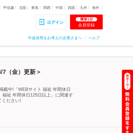
甲信越
北陸
東海
関西
中国
四国
九州
海外
簡単1分
ログイン
会員登録
中途採用をお考えの企業さまへ
ヘルプ
/7（金）更新＞
載中!「WEBサイト 福祉 年間休日
福祉 年間休日125日以上」に関連す
ください!