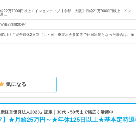
給22万7000円以上＋インセンティブ【京都・大阪】月給21万9000円以上＋イン
屋…
（実働7時間20分）
25日以上》* 完全週休2日制（土・日）※展示会参加等で休日出勤となった場合は、振
気になる
『健康経営優良法人2023』認定｜30代～50代まで幅広く活躍中
】★月給25万円～★年休125日以上★基本定時退