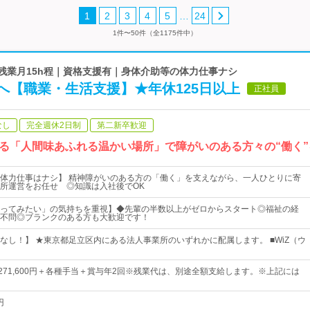
…
1
2
3
4
5
24
1件〜50件（全1175件中）
｜残業月15h程｜資格支援有｜身体介助等の体力仕事ナシ
へ【職業・生活支援】★年休125日以上
正社員
なし
完全週休2日制
第二新卒歓迎
る「人間味あふれる温かい場所」で障がいのある方々の“働く”
体力仕事はナシ】 精神障がいのある方の「働く」を支えながら、一人ひとりに寄
所運営をお任せ ◎知識は入社後でOK
ってみたい」の気持ちを重視】◆先輩の半数以上がゼロからスタート◎福祉の経
不問◎ブランクのある方も大歓迎です！
なし！】 ★東京都足立区内にある法人事業所のいずれかに配属します。 ■WiZ（ウ
円～271,600円＋各種手当＋賞与年2回※残業代は、別途全額支給します。※上記には
円