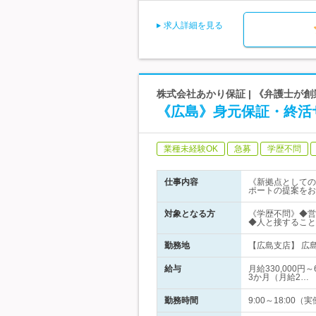
求人詳細を見る
株式会社あかり保証 | 《弁護士が
《広島》身元保証・終活
業種未経験OK
急募
学歴不問
仕事内容
《新拠点としての
ポートの提案をお
対象となる方
《学歴不問》◆営
◆人と接すること
勤務地
【広島支店】 広島
給与
月給330,000
3か月（月給2…
勤務時間
9:00～18:0