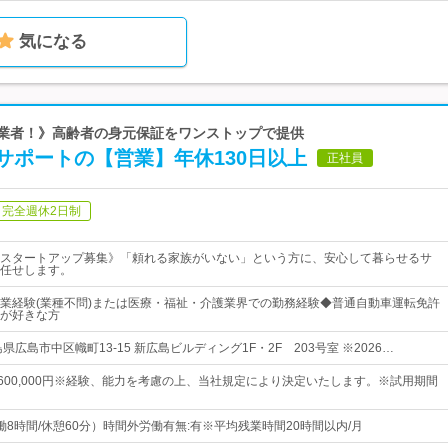
気になる
創業者！》高齢者の身元保証をワンストップで提供
サポートの【営業】年休130日以上
正社員
完全週休2日制
スタートアップ募集》「頼れる家族がいない」という方に、安心して暮らせるサ
任せします。
業経験(業種不問)または医療・福祉・介護業界での勤務経験◆普通自動車運転免許
が好きな方
県広島市中区幟町13-15 新広島ビルディング1F・2F 203号室 ※2026…
円～600,000円※経験、能力を考慮の上、当社規定により決定いたします。※試用期間
0（実働8時間/休憩60分）時間外労働有無:有※平均残業時間20時間以内/月