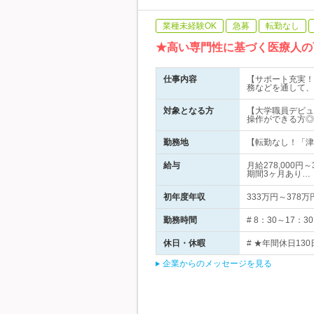
業種未経験OK
急募
転勤なし
★高い専門性に基づく医療人の
仕事内容
【サポート充実！
務などを通して、
対象となる方
【大学職員デビュ
操作ができる方◎
勤務地
【転勤なし！「津
給与
月給278,000
期間3ヶ月あり…
初年度年収
333万円～378万
勤務時間
# 8：30～17
休日・休暇
# ★年間休日13
企業からのメッセージを見る