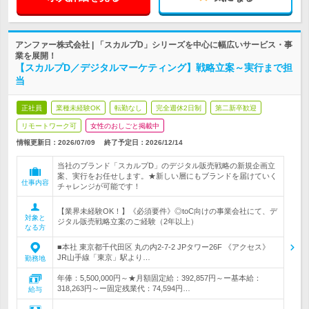
アンファー株式会社 | 「スカルプD」シリーズを中心に幅広いサービス・事
業を展開！
【スカルプD／デジタルマーケティング】戦略立案～実行まで担
当
正社員
業種未経験OK
転勤なし
完全週休2日制
第二新卒歓迎
リモートワーク可
女性のおしごと掲載中
情報更新日：2026/07/09
終了予定日：
2026/12/14
当社のブランド「スカルプD」のデジタル販売戦略の新規企画立
案、実行をお任せします。★新しい層にもブランドを届けていく
仕事内容
チャレンジが可能です！
【業界未経験OK！】《必須要件》◎toC向けの事業会社にて、デ
対象と
ジタル販売戦略立案のご経験（2年以上）
なる方
■本社 東京都千代田区 丸の内2-7-2 JPタワー26F 《アクセス》
JR山手線「東京」駅より…
勤務地
年俸：5,500,000円～★月額固定給：392,857円～ー基本給：
318,263円～ー固定残業代：74,594円…
給与