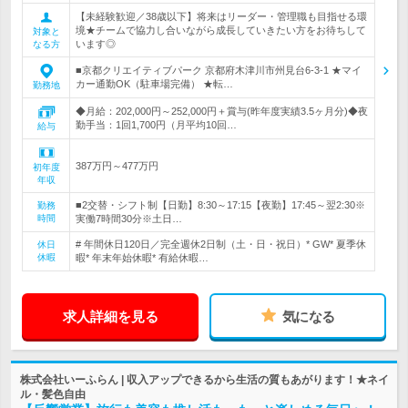
【未経験歓迎／38歳以下】将来はリーダー・管理職も目指せる環
境★チームで協力し合いながら成長していきたい方をお待ちして
対象と
います◎
なる方
■京都クリエイティブパーク 京都府木津川市州見台6-3-1 ★マイ
カー通勤OK（駐車場完備） ★転…
勤務地
◆月給：202,000円～252,000円＋賞与(昨年度実績3.5ヶ月分)◆夜
勤手当：1回1,700円（月平均10回…
給与
387万円～477万円
初年度
年収
■2交替・シフト制【日勤】8:30～17:15【夜勤】17:45～翌2:30※
勤務
時間
実働7時間30分※土日…
# 年間休日120日／完全週休2日制（土・日・祝日）* GW* 夏季休
休日
休暇
暇* 年末年始休暇* 有給休暇…
求人詳細を見る
気になる
株式会社いーふらん | 収入アップできるから生活の質もあがります！★ネイ
ル・髪色自由