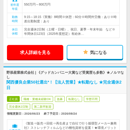
550万円～800万円
初年度
年収
9:15～18:15《実働》8時間※休憩：60分※時間外労働：あり※時
勤務
時間
差出勤制度：あり
完全週休2日制（土曜・日曜）、祝日、夏季・年末年始 など※
休日
休暇
年間休日123日（2025年度想定）有給休…
求人詳細を見る
気になる
野添産業株式会社 | 《グッドカンパニー大賞など受賞歴も多数》★ノルマな
し
関西優良企業50社選出*！【法人営業】★転勤なし ★完全週休2
日
正社員
職種・業種未経験OK
急募
転勤なし
学歴不問
完全週休2日制
第二新卒歓迎
情報更新日：2026/06/23
終了予定日：
2026/08/24
《製造⇒販売⇒回収⇒再生産まで自社で行う循環型メーカー兼商
社》ストレッチフィルムなどの梱包資材を提案！★環境メリット