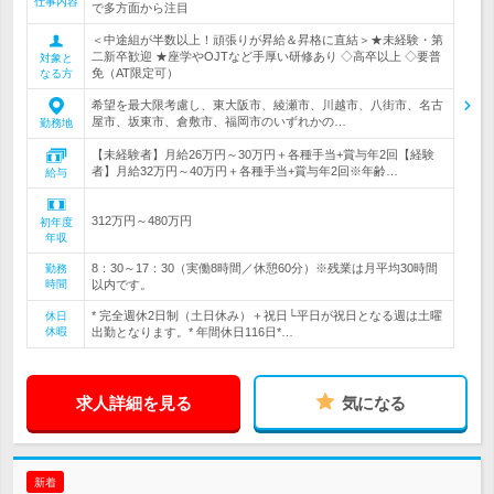
仕事内容
で多方面から注目
＜中途組が半数以上！頑張りが昇給＆昇格に直結＞★未経験・第
二新卒歓迎 ★座学やOJTなど手厚い研修あり ◇高卒以上 ◇要普
対象と
免（AT限定可）
なる方
希望を最大限考慮し、東大阪市、綾瀬市、川越市、八街市、名古
屋市、坂東市、倉敷市、福岡市のいずれかの…
勤務地
【未経験者】月給26万円～30万円＋各種手当+賞与年2回【経験
者】月給32万円～40万円＋各種手当+賞与年2回※年齢…
給与
312万円～480万円
初年度
年収
8：30～17：30（実働8時間／休憩60分）※残業は月平均30時間
勤務
時間
以内です。
* 完全週休2日制（土日休み）＋祝日└平日が祝日となる週は土曜
休日
休暇
出勤となります。* 年間休日116日*…
求人詳細を見る
気になる
新着