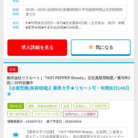
年収
09:00～18:00 (休憩60分)実働8時間※平均残業時間は月20時間程
勤務
時間
度です
# ■年間休日125日～休日■完全週休2日制（土日休み、祝日）休暇
休日
休暇
■夏季休暇■年末年始休暇■GW休暇…
求人詳細を見る
気になる
新着
株式会社リクルート | 『HOT PEPPER Beauty』正社員登用制度／賞与年2
回／20代在籍中
【企画営業(美容領域)】業界大手★リモート可・年間休日140日
★
契約社員
職種・業種未経験OK
急募
転勤なし
学歴不問
第二新卒歓迎
リモートワーク可
女性のおしごと掲載中
情報更新日：2026/07/21
終了予定日：
2026/08/24
【業界大手で活躍】『HOT PEPPER Beauty』を活用した集客と
売上アップの企画提案を行い、街の美容室やサロンのパートナー