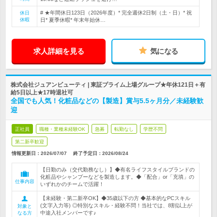
# ★年間休日123日（2026年度）* 完全週休2日制（土・日）* 祝
休日
休暇
日* 夏季休暇* 年末年始休…
求人詳細を見る
気になる
株式会社ジュアンビューティ | 東証プライム上場グループ★年休121日＋有
給5日以上★17時退社可
全国でも人気！化粧品などの【製造】賞与5.5ヶ月分／未経験歓
迎
正社員
職種・業種未経験OK
急募
転勤なし
学歴不問
第二新卒歓迎
情報更新日：2026/07/07
終了予定日：
2026/08/24
【日勤のみ（交代勤務なし）】◆有名ライフスタイルブランドの
化粧品やシャンプーなどを製造します。◆「配合」or「充填」の
仕事内容
いずれかのチームで活躍！
【未経験・第二新卒OK】◆35歳以下の方 ◆基本的なPCスキル
(文字入力等) ◎特別なスキル・経験不問！当社では、8割以上が
対象と
中途入社メンバーです♪
なる方