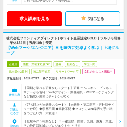
休暇
日制┗自己申告のシフト制※完全…
求人詳細を見る
気になる
株式会社フロンティアダイレクト | ホワイト企業認定GOLD｜フルリモ研修
｜年休134日｜残業10h｜安定
【Webマーケ/エンジニア】AIを味方に効率よく学ぶ｜上場グル
ープ
正社員
職種・業種未経験OK
急募
転勤なし
学歴不問
完全週休2日制
第二新卒歓迎
リモートワーク可
女性のおしごと掲載中
情報更新日：2026/07/17
終了予定日：
2026/09/17
【同期と学べる研修からスタート】研修でPCスキル・ビジネス
マナーから習得！Webデザイン・動画編集・Webマーケティング
仕事内容
など幅広い業務にチャレンジOK
《97％以上が未経験スタート》【未経験・第二新卒・正社員デビ
ュー歓迎】◆学歴不問 ◆経験不問 ◆ゼロからWeb業界で手に職
対象と
をつけたい方、大歓迎！
なる方
【転居を伴う転勤なし】 ＊一都三県、関西、九州、東海、東北、
その他近辺地域のプロジェクト先 ＊リモ…
勤務地