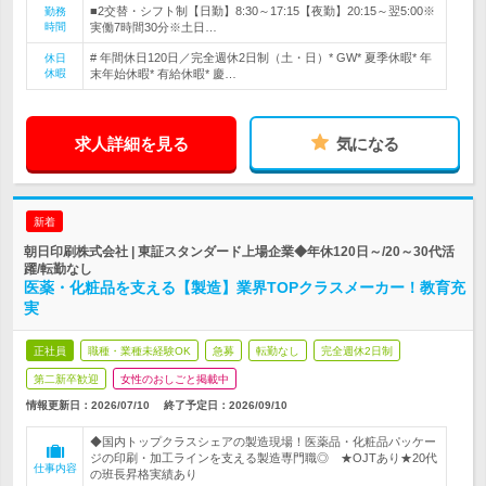
■2交替・シフト制【日勤】8:30～17:15【夜勤】20:15～翌5:00※
勤務
時間
実働7時間30分※土日…
# 年間休日120日／完全週休2日制（土・日）* GW* 夏季休暇* 年
休日
休暇
末年始休暇* 有給休暇* 慶…
求人詳細を見る
気になる
新着
朝日印刷株式会社 | 東証スタンダード上場企業◆年休120日～/20～30代活
躍/転勤なし
医薬・化粧品を支える【製造】業界TOPクラスメーカー！教育充
実
正社員
職種・業種未経験OK
急募
転勤なし
完全週休2日制
第二新卒歓迎
女性のおしごと掲載中
情報更新日：2026/07/10
終了予定日：
2026/09/10
◆国内トップクラスシェアの製造現場！医薬品・化粧品パッケー
ジの印刷・加工ラインを支える製造専門職◎ ★OJTあり★20代
仕事内容
の班長昇格実績あり