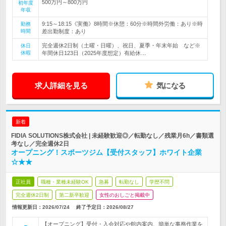
500万円～800万円
初年度
年収
9:15～18:15《実働》8時間※休憩：60分※時間外労働：あり※時
勤務
時間
差出勤制度：あり
完全週休2日制（土曜・日曜）、祝日、夏季・年末年始 など※
休日
休暇
年間休日123日（2025年度想定）有給休…
求人詳細を見る
気になる
新着
FIDIA SOLUTIONS株式会社 | 未経験歓迎◎／転勤なし／残業月6h／書類選
考なし／完全週休2日
オープニング！スポーツジム【受付スタッフ】ホワイト企業
☆★★
正社員
職種・業種未経験OK
急募
転勤なし
学歴不問
完全週休2日制
第二新卒歓迎
女性のおしごと掲載中
情報更新日：2026/07/24
終了予定日：
2026/08/27
【オープニング】受付・入会対応や館内案内、簡単な事務作業を