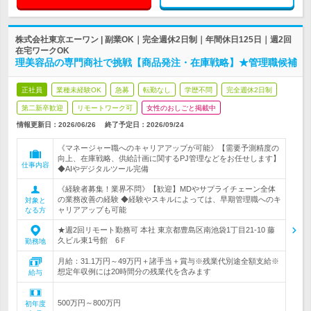
株式会社東京エーワン | 副業OK｜完全週休2日制｜年間休日125日｜週2回
在宅ワークOK
理美容品の専門商社で挑戦【商品発注・在庫戦略】★管理職候補
正社員
業種未経験OK
急募
転勤なし
学歴不問
完全週休2日制
第二新卒歓迎
リモートワーク可
女性のおしごと掲載中
情報更新日：2026/06/26
終了予定日：
2026/09/24
《マネージャー職へのキャリアアップが可能》【需要予測精度の
向上、在庫戦略、供給計画に関するPJ管理などをお任せします】
仕事内容
◆AIやデジタルツール完備
《経験者募集！業界不問》【歓迎】MDやサプライチェーン全体
の業務改善の経験 ◆経験やスキルによっては、早期管理職へのキ
対象と
ャリアアップも可能
なる方
★週2回リモート勤務可 本社 東京都豊島区南池袋1丁目21-10 藤
久ビル東1号館 6Ｆ
勤務地
月給：31.1万円～49万円＋諸手当＋賞与※残業代別途全額支給※
想定年収例には20時間分の残業代を含みます
給与
500万円～800万円
初年度