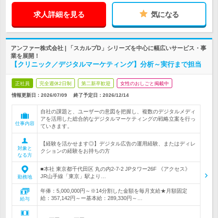
求人詳細を見る
気になる
アンファー株式会社 | 「スカルプD」シリーズを中心に幅広いサービス・事
業を展開！
【クリニック／デジタルマーケティング】分析～実行まで担当
正社員
完全週休2日制
第二新卒歓迎
女性のおしごと掲載中
情報更新日：2026/07/09
終了予定日：
2026/12/14
自社の課題と、ユーザーの意図を把握し、複数のデジタルメディ
アを活用した総合的なデジタルマーケティングの戦略立案を行っ
仕事内容
ていきます。
【経験を活かせます◎】デジタル広告の運用経験、またはディレ
対象と
クションの経験をお持ちの方
なる方
■本社 東京都千代田区 丸の内2-7-2 JPタワー26F 《アクセス》
JR山手線「東京」駅より…
勤務地
年俸：5,000,000円～※14分割した金額を毎月支給★月額固定
給：357,142円～ー基本給：289,330円～…
給与