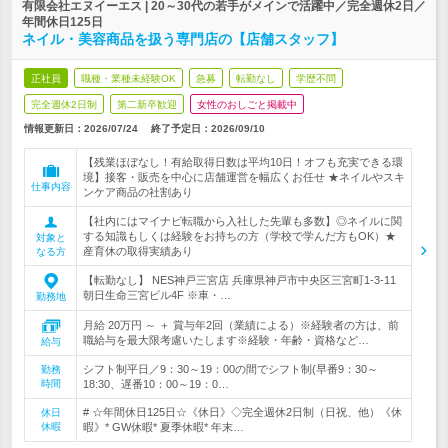
有限会社エヌイーエス | 20～30代の若手がメインで活躍中／完全週休2日／
年間休日125日
ネイル・美容商品を扱う専門店の【店舗スタッフ】
正社員
職種・業種未経験OK
急募
転勤なし
学歴不問
完全週休2日制
第二新卒歓迎
女性のおしごと掲載中
情報更新日：2026/07/24
終了予定日：
2026/09/10
【残業ほぼなし！有給取得日数は平均10日！オフも充実できる環
境】接客・販売を中心に店舗運営を幅広くお任せ ★ネイルやスキ
仕事内容
ンケア商品の社割あり
【社内にはマイナビ転職から入社した先輩も多数】◎ネイルに関
する知識もしくは経験をお持ちの方（学校で学んだ方もOK）★
対象と
産育休の取得実績あり
なる方
【転勤なし】 NES神戸三宮店 兵庫県神戸市中央区三宮町1-3-11
朝日生命三宮ビル4F ※車・…
勤務地
月給 20万円 ～ ＋ 賞与年2回（業績による）※経験者の方は、前
職給与を最大限考慮いたします※経験・年齢・資格など…
給与
シフト制平日／9：30～19：00の間でシフト制(早番9：30～
勤務
時間
18:30、遅番10：00～19：0…
# ☆年間休日125日☆《休日》◇完全週休2日制（日祝、他）《休
休日
休暇
暇》* GW休暇* 夏季休暇* 年末…