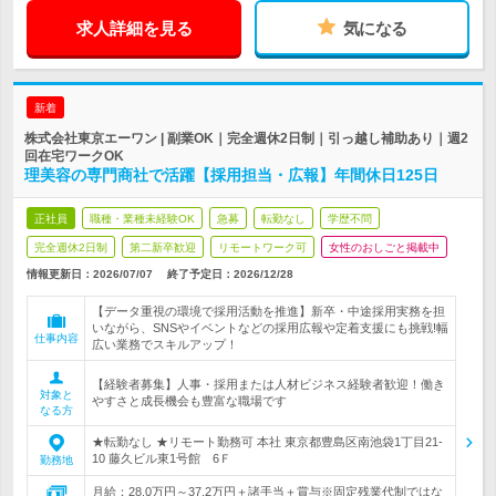
求人詳細を見る
気になる
新着
株式会社東京エーワン | 副業OK｜完全週休2日制｜引っ越し補助あり｜週2
回在宅ワークOK
理美容の専門商社で活躍【採用担当・広報】年間休日125日
正社員
職種・業種未経験OK
急募
転勤なし
学歴不問
完全週休2日制
第二新卒歓迎
リモートワーク可
女性のおしごと掲載中
情報更新日：2026/07/07
終了予定日：
2026/12/28
【データ重視の環境で採用活動を推進】新卒・中途採用実務を担
いながら、SNSやイベントなどの採用広報や定着支援にも挑戦!幅
仕事内容
広い業務でスキルアップ！
【経験者募集】人事・採用または人材ビジネス経験者歓迎！働き
対象と
やすさと成長機会も豊富な職場です
なる方
★転勤なし ★リモート勤務可 本社 東京都豊島区南池袋1丁目21-
10 藤久ビル東1号館 6Ｆ
勤務地
月給：28.0万円～37.2万円＋諸手当＋賞与※固定残業代制ではな