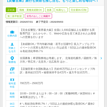
【反響営業】旅行も美容も推し活も。もっと楽しめる毎日へ！
正社員
職種・業種未経験OK
急募
転勤なし
完全週休2日制
第二新卒歓迎
女性のおしごと掲載中
情報更新日：2026/07/31
終了予定日：
2026/09/03
【完全反響型／業界最大級】全国に1,930店舗以上を展開する買
取専門店「おたからや」で、Webや広告を見て来店されたお客様
仕事内容
への営業を行います
【未経験OK／平均年齢29歳・若手が活躍中】収入アップもプラ
イベートの充実も両方叶えたい方は必見！5日以上の連休取得OK
対象と
＆有給消化率85.7％
なる方
全国募集｜希望勤務地は考慮します。 北海道札幌市／函館市／旭
川市／帯広市／北見市／北広島市 ほか…
勤務地
【店舗営業※全国転勤あり】月給45万円以上+インセンティブ内
訳：基本給23万円＋秘密保持手当4万円＋遠方手当10万円…
給与
700万円～2500万円
初年度
年収
10:00～19:00 または 9：00～18：00（実働8時間／休憩60分）#
勤務
時間
★残業ほぼなし！平…
# ＼有給消化率85.7%！／5日以上の連続休暇も取得OK♪* 週休2
休日