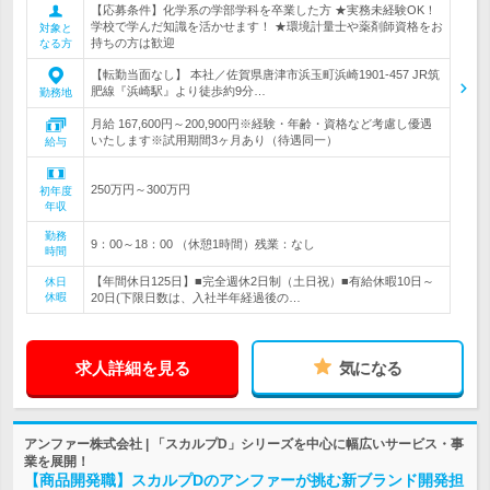
【応募条件】化学系の学部学科を卒業した方 ★実務未経験OK！
学校で学んだ知識を活かせます！ ★環境計量士や薬剤師資格をお
対象と
持ちの方は歓迎
なる方
【転勤当面なし】 本社／佐賀県唐津市浜玉町浜崎1901-457 JR筑
肥線『浜崎駅』より徒歩約9分…
勤務地
月給 167,600円～200,900円※経験・年齢・資格など考慮し優遇
いたします※試用期間3ヶ月あり（待遇同一）
給与
250万円～300万円
初年度
年収
勤務
9：00～18：00 （休憩1時間）残業：なし
時間
【年間休日125日】■完全週休2日制（土日祝）■有給休暇10日～
休日
休暇
20日(下限日数は、入社半年経過後の…
求人詳細を見る
気になる
アンファー株式会社 | 「スカルプD」シリーズを中心に幅広いサービス・事
業を展開！
【商品開発職】スカルプDのアンファーが挑む新ブランド開発担