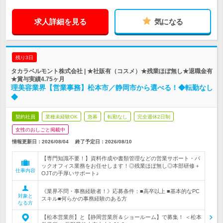
求人詳細を見る
気になる
残り3日
タカラベルモント株式会社 | ★社販有（コスメ）★残業ほぼ無し★退職金有
★賞与実績4.75ヶ月
理美容業界【営業事務】松本市／静岡市から選べる！◆転勤なし
◆
契約社員
業種未経験OK
急募
転勤なし
完全週休2日制
女性のおしごと掲載中
情報更新日：2026/08/04
終了予定日：
2026/08/10
【専門知識不要！】資料作成や書類管理などの営業サポート・バ
ックオフィス業務をお任せします！◎残業ほぼ無し◎本部研修＋
仕事内容
OJTの手厚いサポート♪
《業界不問・事務経験者！》応募条件：■高卒以上 ■基本的なPC
対象と
スキル■何らかの事務経験のある方
なる方
【松本営業所】と【静岡営業所＆ショールーム】で募集！ ＜松本