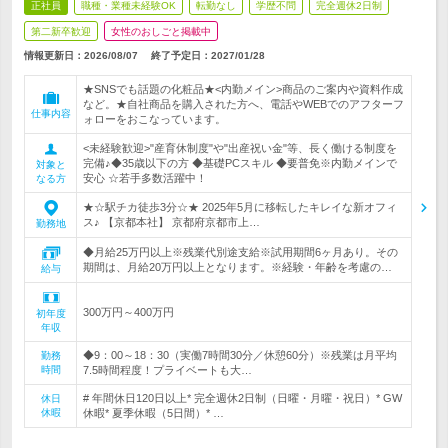
正社員
職種・業種未経験OK
転勤なし
学歴不問
完全週休2日制
第二新卒歓迎
女性のおしごと掲載中
情報更新日：2026/08/07
終了予定日：
2027/01/28
★SNSでも話題の化粧品★<内勤メイン>商品のご案内や資料作成
など。★自社商品を購入された方へ、電話やWEBでのアフターフ
仕事内容
ォローをおこなっています。
<未経験歓迎>"産育休制度"や"出産祝い金"等、長く働ける制度を
完備♪◆35歳以下の方 ◆基礎PCスキル ◆要普免※内勤メインで
対象と
安心 ☆若手多数活躍中！
なる方
★☆駅チカ徒歩3分☆★ 2025年5月に移転したキレイな新オフィ
ス♪ 【京都本社】 京都府京都市上…
勤務地
◆月給25万円以上※残業代別途支給※試用期間6ヶ月あり。その
期間は、月給20万円以上となります。※経験・年齢を考慮の…
給与
300万円～400万円
初年度
年収
◆9：00～18：30（実働7時間30分／休憩60分）※残業は月平均
勤務
時間
7.5時間程度！プライベートも大…
# 年間休日120日以上* 完全週休2日制（日曜・月曜・祝日）* GW
休日
休暇
休暇* 夏季休暇（5日間）* …