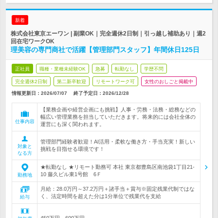
新着
株式会社東京エーワン | 副業OK｜完全週休2日制｜引っ越し補助あり｜週2
回在宅ワークOK
理美容の専門商社で活躍【管理部門スタッフ】年間休日125日
正社員
職種・業種未経験OK
急募
転勤なし
学歴不問
完全週休2日制
第二新卒歓迎
リモートワーク可
女性のおしごと掲載中
情報更新日：2026/07/07
終了予定日：
2026/12/28
【業務企画や経営企画にも挑戦】人事・労務・法務・総務などの
幅広い管理業務を担当していただきます。将来的には会社全体の
仕事内容
運営にも深く関われます。
管理部門経験者歓迎！AI活用・柔軟な働き方・手当充実！新しい
対象と
挑戦を目指せる環境です！
なる方
★転勤なし ★リモート勤務可 本社 東京都豊島区南池袋1丁目21-
10 藤久ビル東1号館 6Ｆ
勤務地
月給：28.0万円～37.2万円＋諸手当＋賞与※固定残業代制ではな
く、法定時間を超えた分は1分単位で残業代を支給
給与
450万円～600万円