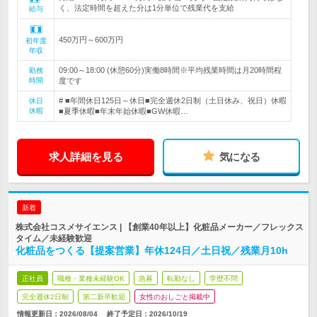
く、法定時間を超えた分は1分単位で残業代を支給
給与
450万円～600万円
初年度
年収
09:00～18:00 (休憩60分)実働8時間※平均残業時間は月20時間程
勤務
時間
度です
# ■年間休日125日～休日■完全週休2日制（土日休み、祝日）休暇
休日
休暇
■夏季休暇■年末年始休暇■GW休暇…
求人詳細を見る
気になる
新着
株式会社コスメサイエンス | 【創業40年以上】化粧品メーカー／フレックス
タイム／未経験歓迎
化粧品をつくる【提案営業】年休124日／土日祝／残業月10h
正社員
職種・業種未経験OK
急募
転勤なし
学歴不問
完全週休2日制
第二新卒歓迎
女性のおしごと掲載中
情報更新日：2026/08/04
終了予定日：
2026/10/19