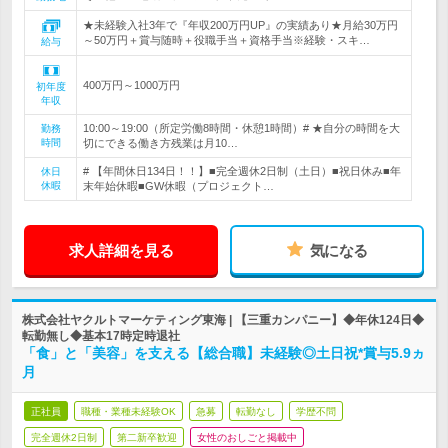
★未経験入社3年で『年収200万円UP』の実績あり★月給30万円
～50万円＋賞与随時＋役職手当＋資格手当※経験・スキ…
給与
400万円～1000万円
初年度
年収
10:00～19:00（所定労働8時間・休憩1時間）# ★自分の時間を大
勤務
時間
切にできる働き方残業は月10…
# 【年間休日134日！！】■完全週休2日制（土日）■祝日休み■年
休日
休暇
末年始休暇■GW休暇（プロジェクト…
求人詳細を見る
気になる
株式会社ヤクルトマーケティング東海 | 【三重カンパニー】◆年休124日◆
転勤無し◆基本17時定時退社
「食」と「美容」を支える【総合職】未経験◎土日祝*賞与5.9ヵ
月
正社員
職種・業種未経験OK
急募
転勤なし
学歴不問
完全週休2日制
第二新卒歓迎
女性のおしごと掲載中