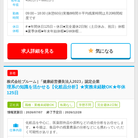
初年度
年収
09:00～18:00 (休憩60分)実働8時間※平均残業時間は月20時間程
勤務
時間
度です
# ■年間休日125日～休日■完全週休2日制（土日休み、祝日）休暇
休日
休暇
■夏季休暇■年末年始休暇■GW休暇…
求人詳細を見る
気になる
新着
株式会社ブルーム | 「健康経営優良法人2023」認定企業
理系の知識を活かせる【化粧品分析】★実務未経験OK★年休
125日
正社員
職種・業種未経験OK
転勤なし
学歴不問
完全週休2日制
情報更新日：2026/07/07
終了予定日：
2026/12/28
化粧品を中心に、医薬部外品や原料などの成分分析をお任せしま
す。★今後は、食品中の残量農薬の分析などにも携わっていただ
仕事内容
く可能性があります。