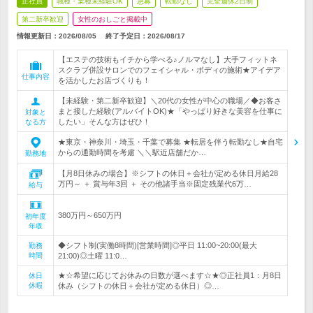
正社員
職種・業種未経験OK
急募
転勤なし
完全週休2日制
第二新卒歓迎
女性のおしごと掲載中
情報更新日：2026/08/05
終了予定日：
2026/08/17
【エステの技術もイチから学べる♪ノルマなし】大手フィットネ
スクラブ併設サロンでのフェイシャル・ボディの施術★アイデア
仕事内容
を活かしたお店づくりも！
【未経験・第二新卒歓迎】＼20代の女性が中心の職場／◆お客さ
まと接した経験(アルバイトOK)★「やっぱり好きな美容を仕事に
対象と
したい」そんな方はぜひ！
なる方
★東京・神奈川・埼玉・千葉で募集 ★転居を伴う転勤なし★自宅
からの通勤時間を考慮 ＼＼駅近店舗だか…
勤務地
【月8日休みの場合】※シフトの休日＋会社が定める休日月給28
万円～ ＋ 賞与年3回 ＋ その他諸手当※固定残業代6万…
給与
380万円～650万円
初年度
年収
◆シフト制(実働8時間)[営業時間]◎平日 11:00~20:00(最大
勤務
時間
21:00)◎土曜 11:0…
★☆希望に応じてお休みの日数が選べます☆★◎正社員1：月8日
休日
休暇
休み（シフトの休日＋会社が定める休日）◎…