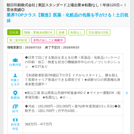
朝日印刷株式会社 | 東証スタンダード上場企業★転勤なし！年休120日～！
育休実績◎
業界TOPクラス【製造】医薬・化粧品の包装を手がける！土日祝
休
正社員
職種・業種未経験OK
急募
転勤なし
完全週休2日制
第二新卒歓迎
女性のおしごと掲載中
情報更新日：2026/07/10
終了予定日：
2026/09/10
◆日常で目にする製品を支える仕事！医薬品・化粧品パッケージ
の印刷・加工・検査を担当◎機械操作中心のモノづくりポジショ
仕事内容
ン ★OJTあり
【未経験者歓迎/38歳以下の方】イチからスタートし、腰を据え
て長期キャリア形成ができる環境です！★経験ゼロの異業種出身
対象と
者多数活躍中！
なる方
■富山工場 富山県富山市婦中町板倉492-2 ★マイカー通勤OK（駐
車場完備） ★転勤なし ★U・…
勤務地
◆月給：192,000円～252,000円＋賞与(昨年度実績3.5ヶ月分)◆夜
勤手当：1回1,700円（月平均10回…
給与
368万円～477万円
初年度
年収