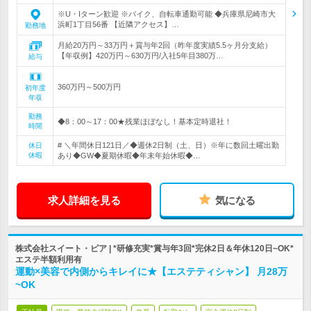
※U・Iターン歓迎 ※バイク、自転車通勤可能 ◆兵庫県尼崎市大
浜町1丁目56番 【近隣アクセス】…
勤務地
月給20万円～33万円＋賞与年2回（昨年度実績5.5ヶ月分支給）
【年収例】420万円～630万円/入社5年目380万…
給与
360万円～500万円
初年度
年収
勤務
◆8：00～17：00★残業ほぼなし！基本定時退社！
時間
# ＼年間休日121日／◆週休2日制（土、日）※年に数回土曜出勤
休日
休暇
あり◆GW◆夏期休暇◆年末年始休暇◆…
求人詳細を見る
気になる
株式会社スイート・ピア | *研修充実*賞与年3回*完休2日＆年休120日~OK*
エステ半額利用有
運動×美容で内側からキレイに★【エステティシャン】 月28万
~OK