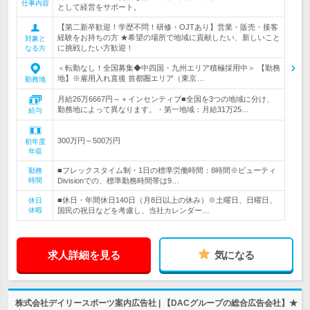
仕事内容
として経営をサポート。
【第二新卒歓迎！学歴不問！研修・OJTあり】営業・販売・接客
経験をお持ちの方 ★希望の場所で地域に貢献したい、新しいこと
対象と
に挑戦したい方歓迎！
なる方
＜転勤なし！全国募集◆中四国・九州エリア積極採用中＞ 【勤務
地】※雇用入れ直後 首都圏エリア（東京…
勤務地
月給26万6667円～＋インセンティブ■全国を3つの地域に分け、
勤務地によって異なります。・第一地域：月給31万25…
給与
300万円～500万円
初年度
年収
■フレックスタイム制・1日の標準労働時間：8時間※ビューティ
勤務
時間
Divisionでの、標準勤務時間帯は9…
■休日・年間休日140日（月8日以上の休み）※土曜日、日曜日、
休日
休暇
国民の祝日などを考慮し、当社カレンダー…
求人詳細を見る
気になる
株式会社デイリースポーツ案内広告社 | 【DACグループの総合広告会社】★