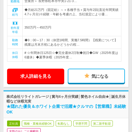
営業所＞ 長野県松本市中央1-21-3…
勤務地
◆月給21万円（固定給）～＋各種手当＋賞与年2回(直近年間実績
4.7ヶ月分)※経験・年齢を考慮の上、当社規定により優…
給与
350万円～450万円
初年度
年収
◆9：00～17：30（休憩1時間、実働7.5時間）【残業について】
勤務
時間
残業は月末月初にあるかどうかの程…
# ☆年間休日125日☆◆完全週休2日制◆祝日◆GW（2025年度は
休日
休暇
6連休）◆夏季休暇（2025年度…
求人詳細を見る
気になる
株式会社リライトガレージ | 賞与4ヶ月分実績│髪色ネイル自由★│誕生月休
暇など休暇充実
★隠れた優良＆ホワイト企業で活躍★クルマの【営業職】未経験
OK
正社員
職種・業種未経験OK
転勤なし
学歴不問
第二新卒歓迎
女性のおしごと掲載中