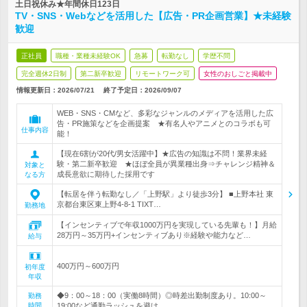
土日祝休み★年間休日123日
TV・SNS・Webなどを活用した【広告・PR企画営業】★未経験
歓迎
正社員
職種・業種未経験OK
急募
転勤なし
学歴不問
完全週休2日制
第二新卒歓迎
リモートワーク可
女性のおしごと掲載中
情報更新日：2026/07/21
終了予定日：
2026/09/07
WEB・SNS・CMなど、多彩なジャンルのメディアを活用した広
告・PR施策などを企画提案 ★有名人やアニメとのコラボも可
仕事内容
能！
【現在6割が20代/男女活躍中】★広告の知識は不問！業界未経
験・第二新卒歓迎 ★ほぼ全員が異業種出身⇒チャレンジ精神＆
対象と
成長意欲に期待した採用です
なる方
【転居を伴う転勤なし／「上野駅」より徒歩3分】 ■上野本社 東
京都台東区東上野4-8-1 TIXT…
勤務地
【インセンティブで年収1000万円を実現している先輩も！】月給
28万円～35万円+インセンティブあり※経験や能力など…
給与
400万円～600万円
初年度
年収
◆9：00～18：00（実働8時間）◎時差出勤制度あり。10:00～
勤務
時間
19:00など通勤ラッシュを避け…