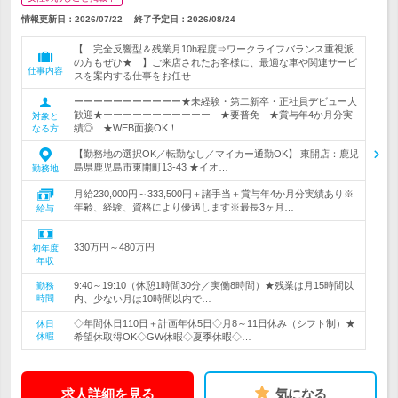
情報更新日：2026/07/22
終了予定日：
2026/08/24
【 完全反響型＆残業月10h程度⇒ワークライフバランス重視派
の方もぜひ★ 】ご来店されたお客様に、最適な車や関連サービ
仕事内容
スを案内する仕事をお任せ
ーーーーーーーーーーー★未経験・第二新卒・正社員デビュー大
歓迎★ーーーーーーーーーーー ★要普免 ★賞与年4か月分実
対象と
績◎ ★WEB面接OK！
なる方
【勤務地の選択OK／転勤なし／マイカー通勤OK】 東開店：鹿児
島県鹿児島市東開町13-43 ★イオ…
勤務地
月給230,000円～333,500円＋諸手当＋賞与年4か月分実績あり※
年齢、経験、資格により優遇します※最長3ヶ月…
給与
330万円～480万円
初年度
年収
9:40～19:10（休憩1時間30分／実働8時間）★残業は月15時間以
勤務
時間
内、少ない月は10時間以内で…
◇年間休日110日＋計画年休5日◇月8～11日休み（シフト制）★
休日
休暇
希望休取得OK◇GW休暇◇夏季休暇◇…
求人詳細を見る
気になる