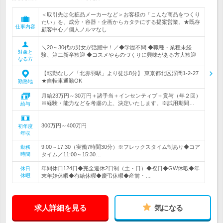
＜取引先は化粧品メーカーなど＞お客様の「こんな商品をつくり
たい」を、成分・容器・企画からカタチにする提案営業。★既存
仕事内容
顧客中心／個人ノルマなし
＼20～30代の男女が活躍中！／◆学歴不問 ◆職種・業種未経
対象と
験、第二新卒歓迎 ◆コスメやものづくりに興味がある方大歓迎
なる方
【転勤なし／「北赤羽駅」より徒歩8分】 東京都北区浮間1-2-27
★自転車通勤OK
勤務地
月給23万円～30万円＋諸手当＋インセンティブ＋賞与（年２回）
※経験・能力などを考慮の上、決定いたします。※試用期間…
給与
300万円～400万円
初年度
年収
9:00～17:30（実働7時間30分）※フレックスタイム制あり◆コア
勤務
時間
タイム／11:00～15:30…
年間休日124日◆完全週休2日制（土・日）◆祝日◆GW休暇◆年
休日
休暇
末年始休暇◆有給休暇◆慶弔休暇◆産前・…
求人詳細を見る
気になる