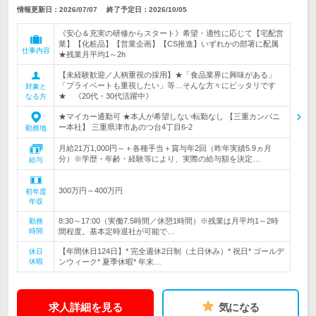
情報更新日：2026/07/07
終了予定日：
2026/10/05
《安心＆充実の研修からスタート》希望・適性に応じて【宅配営
業】【化粧品】【営業企画】【CS推進】いずれかの部署に配属
仕事内容
★残業月平均1～2h
【未経験歓迎／人柄重視の採用】★「食品業界に興味がある」
「プライベートも重視したい」等…そんな方々にピッタリです
対象と
★ 《20代・30代活躍中》
なる方
★マイカー通勤可 ★本人が希望しない転勤なし 【三重カンパニ
ー本社】 三重県津市あのつ台4丁目6-2
勤務地
月給21万1,000円～＋各種手当＋賞与年2回（昨年実績5.9ヵ月
分）※学歴・年齢・経験等により、実際の給与額を決定…
給与
300万円～400万円
初年度
年収
8:30～17:00（実働7.5時間／休憩1時間）※残業は月平均1～2時
勤務
時間
間程度。基本定時退社が可能で…
【年間休日124日】* 完全週休2日制（土日休み）* 祝日* ゴールデ
休日
休暇
ンウィーク* 夏季休暇* 年末…
求人詳細を見る
気になる