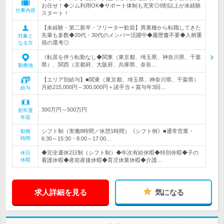
お任せ！◆ジム利用OK◆サポート体制も充実◎9割以上が未経験
仕事内容
スタート！
【未経験・第二新卒・フリーター歓迎】異業種から転職してきた
先輩も多数◆20代・30代のメンバー活躍中◆履歴書不要◆人柄重
対象と
視の選考◎
なる方
《転居を伴う転勤なし◆関東（東京都、埼玉県、神奈川県、千葉
県）、関西（京都府、大阪府、兵庫県、奈良…
勤務地
【エリア別給与】■関東（東京都、埼玉県、神奈川県、千葉県）
月給215,000円～300,000円＋諸手当＋賞与年3回…
給与
300万円～500万円
初年度
年収
シフト制（実働8時間／休憩1時間）《シフト例》■通常営業・
勤務
時間
6:30～15:30・8:00～17:00…
◆完全週休2日制（シフト制）◆年次有給休暇◆特別休暇◆子の
休日
休暇
看護休暇◆産前産後休暇◆育児休業休暇◆介護…
求人詳細を見る
気になる