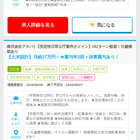
■年間休日122日■週休2日制(土日休み）※10月～3月第3土曜日を
休日
休暇
除く* 祝日* 夏期休暇* 年末…
求人詳細を見る
気になる
株式会社アキバ | 【安定性◎官公庁案件がメイン】UIJターン歓迎！引越補
助あり
【土木設計】月給27万円～★賞与年2回＋決算賞与あり！
正社員
職種・業種未経験OK
急募
転勤なし
学歴不問
完全週休2日制
第二新卒歓迎
女性のおしごと掲載中
情報更新日：2026/06/26
終了予定日：
2026/08/27
《年間休日129日》官公庁からの依頼をメインに、道路や橋、河
川、林道などの土木設計をお任せします。★完全週休2日！土日
仕事内容
祝休み ★残業月20時間以内
【学歴不問／20～40代活躍中】《応募条件》技術士・RCCM・測
量士の資格保有者 ★Web面談も対応可能 ★人柄・意欲を重視し
対象と
た採用 ★地域に根ざして活躍
なる方
《 引越費用補助／マイカー通勤可 》 島根県松江市宍道町東来待
976-7
勤務地