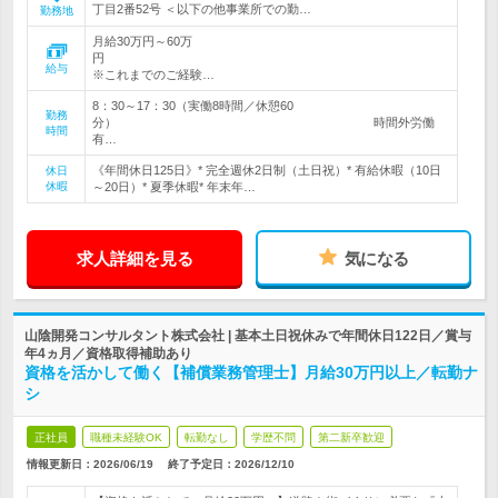
丁目2番52号 ＜以下の他事業所での勤…
勤務地
月給30万円～60万
給与
※これまでのご経験…
8：30～17：30（実働8時間／休憩60
勤務
分） 時間外労働
時間
有…
《年間休日125日》* 完全週休2日制（土日祝）* 有給休暇（10日
休日
休暇
～20日）* 夏季休暇* 年末年…
求人詳細を見る
気になる
山陰開発コンサルタント株式会社 | 基本土日祝休みで年間休日122日／賞与
年4ヵ月／資格取得補助あり
資格を活かして働く【補償業務管理士】月給30万円以上／転勤ナ
シ
正社員
職種未経験OK
転勤なし
学歴不問
第二新卒歓迎
情報更新日：2026/06/19
終了予定日：
2026/12/10