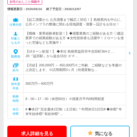
女性のおしごと掲載中
情報更新日：2026/06/16
終了予定日：
2026/12/07
【起工測量から 公共測量まで幅広く対応！】島根県内を中心に、
公共インフラの整備に関わる現地調査・測量～設計をお任せ！
仕事内容
【職種・業界経験者歓迎！】◆測量業務のご経験がある方 ◇建設
業界での就業経験がある方 ★女性技術者も活躍中！ドローンを使
対象と
った空撮なども実施中！
なる方
【UIターン歓迎！】 ◆本社 島根県益田市中吉田町364-2 …
JR『益田駅』から徒歩15分 ※マ…
勤務地
【月給】200,000円 ～ 450,000円※ご年齢、ご経験などを考慮の
上決定します。※試用期間3ヶ月（待遇変動な…
給与
300万円～600万円
初年度
年収
勤務
8：00～17：00（休憩60分）※残業月平均5時間程度
時間
# ◆休日* 完全週休2日制（土日祝）* 年間休日122日# ◆休暇* 年
休日
休暇
末年始休暇* 有給休暇* …
求人詳細を見る
気になる