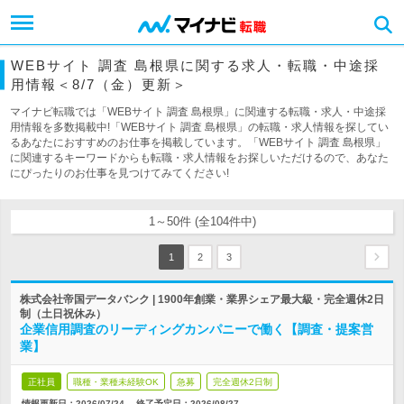
WEBサイト 調査 島根県に関する求人・転職・中途採
用情報＜8/7（金）更新＞
マイナビ転職では「WEBサイト 調査 島根県」に関連する転職・求人・中途採
用情報を多数掲載中!「WEBサイト 調査 島根県」の転職・求人情報を探してい
るあなたにおすすめのお仕事を掲載しています。「WEBサイト 調査 島根県」
に関連するキーワードからも転職・求人情報をお探しいただけるので、あなた
にぴったりのお仕事を見つけてみてください!
1～50件 (全104件中)
1
2
3
株式会社帝国データバンク | 1900年創業・業界シェア最大級・完全週休2日
制（土日祝休み）
企業信用調査のリーディングカンパニーで働く【調査・提案営
業】
正社員
職種・業種未経験OK
急募
完全週休2日制
情報更新日：2026/07/24
終了予定日：
2026/08/27