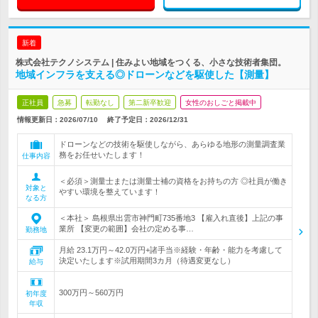
新着
株式会社テクノシステム | 住みよい地域をつくる、小さな技術者集団。
地域インフラを支える◎ドローンなどを駆使した【測量】
正社員
急募
転勤なし
第二新卒歓迎
女性のおしごと掲載中
情報更新日：2026/07/10
終了予定日：
2026/12/31
ドローンなどの技術を駆使しながら、あらゆる地形の測量調査業
務をお任せいたします！
仕事内容
＜必須＞測量士または測量士補の資格をお持ちの方 ◎社員が働き
対象と
やすい環境を整えています！
なる方
＜本社＞ 島根県出雲市神門町735番地3 【雇入れ直後】上記の事
業所 【変更の範囲】会社の定める事…
勤務地
月給 23.1万円～42.0万円+諸手当※経験・年齢・能力を考慮して
決定いたします※試用期間3カ月（待遇変更なし）
給与
300万円～560万円
初年度
年収