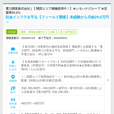
電力調査株式会社 | 【 関西エリア積極採用中！】★シモハナグループ ★定
着率95.6%
社会インフラを守る【フィールド調査】未経験から月給29.6万円
～
正社員
職種・業種未経験OK
急募
第二新卒歓迎
情報更新日：2026/07/23
終了予定日：
2026/09/21
【 賞与2回＋決算賞与の連続支給実績 】電線周りを調査する「電
力部門」鉄道周りの安全を守る「鉄道部門」いずれかに配属★大
仕事内容
手電力会社・JRと取引中
【 全員未経験スタートです♪ 】20代活躍中！◎34歳未満の方 ◎
要普免（AT限定可）◎学歴不問★直行直帰OK★社用車の通勤利
対象と
用OK！1人1台貸与
なる方
＼＼関西エリア採用強化中！／／ 初任地は100％希望の勤務県に
配属 【和歌山/兵庫/京都/広島/岡…
勤務地
月給 296,000円～346,000円＋諸手当＋賞与年2回＋会社業績によ
り決算賞与【電力部門】月給 296,000…
給与
460万円～560万円
初年度
年収