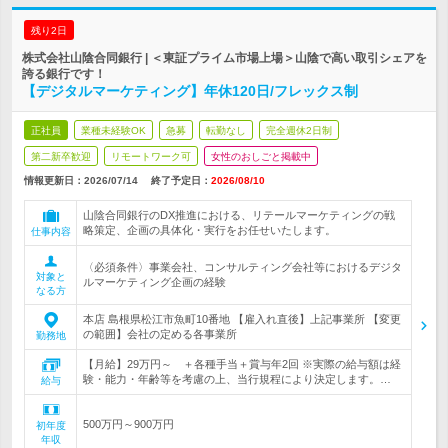
残り2日
株式会社山陰合同銀行 | ＜東証プライム市場上場＞山陰で高い取引シェアを
誇る銀行です！
【デジタルマーケティング】年休120日/フレックス制
正社員
業種未経験OK
急募
転勤なし
完全週休2日制
第二新卒歓迎
リモートワーク可
女性のおしごと掲載中
情報更新日：2026/07/14
終了予定日：
2026/08/10
山陰合同銀行のDX推進における、リテールマーケティングの戦
略策定、企画の具体化・実行をお任せいたします。
仕事内容
〈必須条件〉事業会社、コンサルティング会社等におけるデジタ
対象と
ルマーケティング企画の経験
なる方
本店 島根県松江市魚町10番地 【雇入れ直後】上記事業所 【変更
の範囲】会社の定める各事業所
勤務地
【月給】29万円～ ＋各種手当＋賞与年2回 ※実際の給与額は経
験・能力・年齢等を考慮の上、当行規程により決定します。…
給与
500万円～900万円
初年度
年収