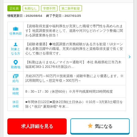
正社員
転勤なし
学歴不問
第二新卒歓迎
情報更新日：2026/08/04
終了予定日：
2027/01/25
【資格取得支援や福利厚生が充実した職場で専門性を高められま
す】地質調査技術者として、道路や河川などのインフラ整備に関
仕事内容
わる調査業務を担当！
【経験者優遇】◆地質調査の実務経験がある方を歓迎！UIターン
者も多数活躍中の職場。充実の福利厚生と資格取得支援で長く安
対象と
心して働ける環境です。
なる方
【転勤はありません／マイカー通勤可】 本社 島根県松江市乃木
福富町383-1 2017年8月新設の…
勤務地
月給20万円～60万円※技術資格・経験年数により優遇します。※
試用期間なし＜想定年収＞300万円～
給与
勤務
8：30～17：30（休憩60分）※月平均残業時間15時間程度
時間
■年間休日122日■週休2日制(土日休み）※10月～3月第3土曜日を
休日
休暇
除く* 祝日* 夏期休暇* 年末…
求人詳細を見る
気になる