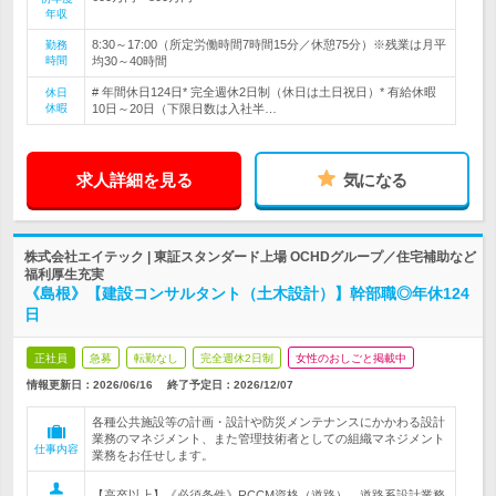
年収
8:30～17:00（所定労働時間7時間15分／休憩75分）※残業は月平
勤務
時間
均30～40時間
# 年間休日124日* 完全週休2日制（休日は土日祝日）* 有給休暇
休日
休暇
10日～20日（下限日数は入社半…
求人詳細を見る
気になる
株式会社エイテック | 東証スタンダード上場 OCHDグループ／住宅補助など
福利厚生充実
《島根》【建設コンサルタント（土木設計）】幹部職◎年休124
日
正社員
急募
転勤なし
完全週休2日制
女性のおしごと掲載中
情報更新日：2026/06/16
終了予定日：
2026/12/07
各種公共施設等の計画・設計や防災メンテナンスにかかわる設計
業務のマネジメント、また管理技術者としての組織マネジメント
仕事内容
業務をお任せします。
【高卒以上】《必須条件》RCCM資格（道路）、道路系設計業務