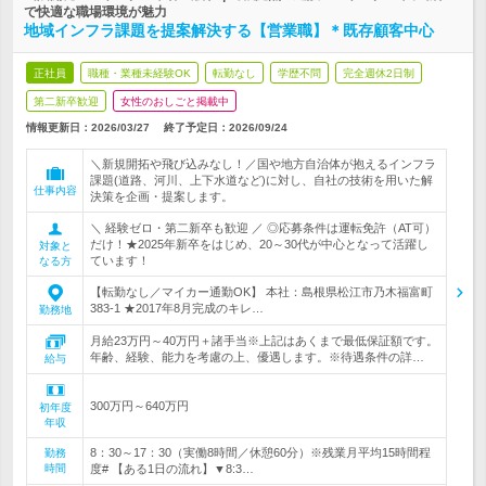
で快適な職場環境が魅力
地域インフラ課題を提案解決する【営業職】＊既存顧客中心
正社員
職種・業種未経験OK
転勤なし
学歴不問
完全週休2日制
第二新卒歓迎
女性のおしごと掲載中
情報更新日：2026/03/27
終了予定日：
2026/09/24
＼新規開拓や飛び込みなし！／国や地方自治体が抱えるインフラ
課題(道路、河川、上下水道など)に対し、自社の技術を用いた解
仕事内容
決策を企画・提案します。
＼ 経験ゼロ・第二新卒も歓迎 ／ ◎応募条件は運転免許（AT可）
だけ！★2025年新卒をはじめ、20～30代が中心となって活躍し
対象と
ています！
なる方
【転勤なし／マイカー通勤OK】 本社：島根県松江市乃木福富町
383-1 ★2017年8月完成のキレ…
勤務地
月給23万円～40万円＋諸手当※上記はあくまで最低保証額です。
年齢、経験、能力を考慮の上、優遇します。※待遇条件の詳…
給与
300万円～640万円
初年度
年収
8：30～17：30（実働8時間／休憩60分）※残業月平均15時間程
勤務
時間
度# 【ある1日の流れ】▼8:3…