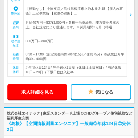
【転勤なし】 中国支店／島根県松江市上乃木 9-2-18 【雇入れ直
後】上記事業所 【変更の範囲】…
勤務地
月給40万円～53万3,000円＋各種手当※経験、能力等を考慮の
上、当社規定により優遇します。※試用期間3ヵ月（待遇…
給与
600万円～800万円
初年度
年収
8:30～17:00（所定労働時間7時間15分／休憩75分）※残業は月平
勤務
時間
均30～40時間
# 年間休日124日* 完全週休2日制（休日は土日祝日）* 有給休暇
休日
休暇
10日～20日（下限日数は入社半…
求人詳細を見る
気になる
株式会社エイテック | 東証スタンダード上場 OCHDグループ／住宅補助など
福利厚生充実
《島根》【空間情報測量エンジニア】一般職◎年休124日◎完休
2日