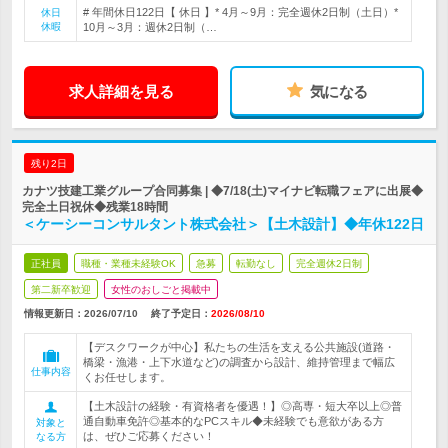
# 年間休日122日【 休日 】* 4月～9月：完全週休2日制（土日）*
休日
休暇
10月～3月：週休2日制（…
求人詳細を見る
気になる
残り2日
カナツ技建工業グループ合同募集 | ◆7/18(土)マイナビ転職フェアに出展◆
完全土日祝休◆残業18時間
＜ケーシーコンサルタント株式会社＞【土木設計】◆年休122日
正社員
職種・業種未経験OK
急募
転勤なし
完全週休2日制
第二新卒歓迎
女性のおしごと掲載中
情報更新日：2026/07/10
終了予定日：
2026/08/10
【デスクワークが中心】私たちの生活を支える公共施設(道路・
橋梁・漁港・上下水道など)の調査から設計、維持管理まで幅広
仕事内容
くお任せします。
【土木設計の経験・有資格者を優遇！】◎高専・短大卒以上◎普
通自動車免許◎基本的なPCスキル◆未経験でも意欲がある方
対象と
は、ぜひご応募ください！
なる方