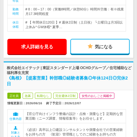
年収
# 8：00～17：00（実働8時間／休憩60分）時間外労働：有※残業
勤務
時間
月17.3時間程度
# 【 年間休日120日 】# 週休2日制（土日祝） └土曜日は月3回以
休日
休暇
上休み* GW休暇* 夏季…
求人詳細を見る
気になる
株式会社エイテック | 東証スタンダード上場 OCHDグループ／住宅補助など
福利厚生充実
《島根》【提案営業】幹部職◎経験者募集◎年休124日◎完休2
日
正社員
急募
転勤なし
完全週休2日制
女性のおしごと掲載中
情報更新日：2026/06/16
終了予定日：
2026/12/07
【官公庁向けインフラ整備の設計・点検・測量など】定期的な営
業活動（ニーズ調査、情報収集等）をお任せします。
仕事内容
《必須》高卒以上◎建設コンサルタントや測量会社での営業経験
対象と
をお持ちの方 《歓迎》管理職としてのご経験をお持ちの方
なる方