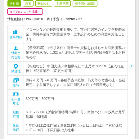
正社員
急募
転勤なし
学歴不問
完全週休2日制
女性のおしごと掲載中
情報更新日：2026/06/16
終了予定日：
2026/12/07
ドローンなどの最新技術を用いて、官公庁関連のインフラ整備保
全、防災事業等の測量業務や、土木設計のための測量をお任せし
仕事内容
ます。
【学歴不問】《必須条件》測量士の資格をお持ちの方◎実測系の
業務経験あるいは3次元計測およびデータ処理経験を5年以上お持
対象と
ちの方
なる方
【転勤なし】 中国支店／島根県松江市上乃木 9-2-18 【雇入れ直
後】上記事業所 【変更の範囲】…
勤務地
月給20万円～40万円＋各種手当※経験、能力等を考慮の上、当社
規定により優遇します。※試用期間3ヵ月（待遇変更なし）
給与
300万円～600万円
初年度
年収
8:30～17:00（所定労働時間7時間15分／休憩75分）※残業は月平
勤務
時間
均30～40時間
# 年間休日124日* 完全週休2日制（休日は土日祝日）* 有給休暇
休日
休暇
10日～20日（下限日数は入社半…