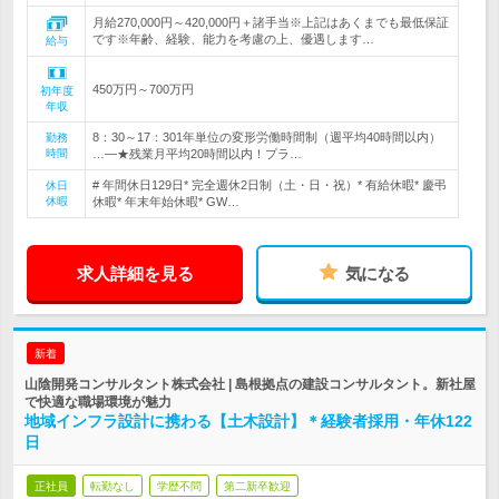
月給270,000円～420,000円＋諸手当※上記はあくまでも最低保証
です※年齢、経験、能力を考慮の上、優遇します…
給与
450万円～700万円
初年度
年収
8：30～17：301年単位の変形労働時間制（週平均40時間以内）
勤務
時間
…―★残業月平均20時間以内！プラ…
# 年間休日129日* 完全週休2日制（土・日・祝）* 有給休暇* 慶弔
休日
休暇
休暇* 年末年始休暇* GW…
求人詳細を見る
気になる
新着
山陰開発コンサルタント株式会社 | 島根拠点の建設コンサルタント。新社屋
で快適な職場環境が魅力
地域インフラ設計に携わる【土木設計】＊経験者採用・年休122
日
正社員
転勤なし
学歴不問
第二新卒歓迎