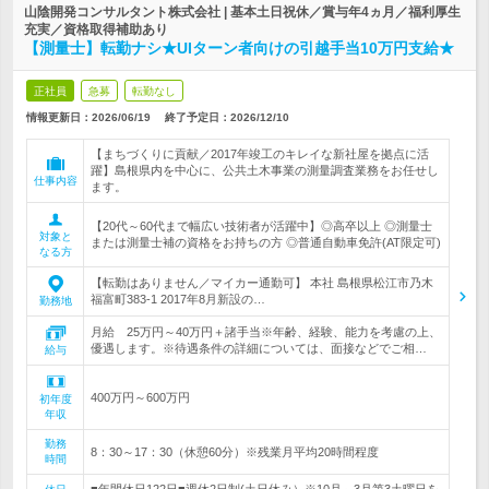
山陰開発コンサルタント株式会社 | 基本土日祝休／賞与年4ヵ月／福利厚生
充実／資格取得補助あり
【測量士】転勤ナシ★UIターン者向けの引越手当10万円支給★
正社員
急募
転勤なし
情報更新日：2026/06/19
終了予定日：
2026/12/10
【まちづくりに貢献／2017年竣工のキレイな新社屋を拠点に活
躍】島根県内を中心に、公共土木事業の測量調査業務をお任せし
仕事内容
ます。
【20代～60代まで幅広い技術者が活躍中】◎高卒以上 ◎測量士
対象と
または測量士補の資格をお持ちの方 ◎普通自動車免許(AT限定可)
なる方
【転勤はありません／マイカー通勤可】 本社 島根県松江市乃木
福富町383-1 2017年8月新設の…
勤務地
月給 25万円～40万円＋諸手当※年齢、経験、能力を考慮の上、
優遇します。※待遇条件の詳細については、面接などでご相…
給与
400万円～600万円
初年度
年収
勤務
8：30～17：30（休憩60分）※残業月平均20時間程度
時間