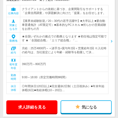
クライアントからの依頼に基づき、企業間取引をサポートする
「企業信用調査」や課題解決に向けた「提案」をお任せします。
仕事内容
【業界未経験歓迎／20～30代の若手活躍中】■大卒以上 ■要自動
車普通免許（AT限定可）■基本的なPCスキル ■何らかの営業経験
対象と
をお持ちの方
なる方
★全国いずれかの拠点での勤務となります ★初任地は指定可能で
す ★「全国総合職」「エリア総合職」「…
勤務地
月給：25万4800円～＋諸手当+賞与年2回＋営業給年2回 ※入社時
の給与は、当社規定により年齢・経験等を勘案して決…
給与
390万円～800万円
初年度
年収
勤務
9:00～18:00（所定労働時間8時間）
時間
◎年間休日120日以上■完全週休2日制（土日祝休み）■年末年始
休日
休暇
休暇(6日)■有給休暇(10～20日)…
求人詳細を見る
気になる