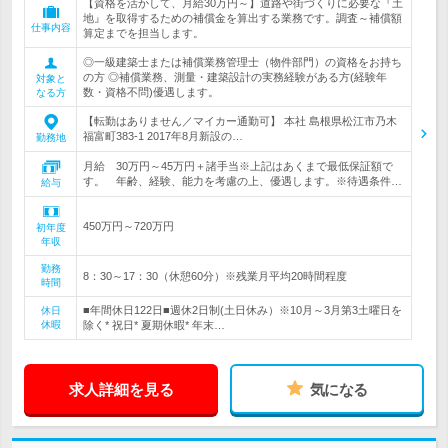
【資格を活かして、月給30万円～】道路や街づくりに必要な『土
地』を取得するための補償金を算出する業務です。調査～補償額
仕事内容
算定までを担当します。
◎一級建築士または補償業務管理士（物件部門）の資格をお持ち
の方 ◎補償業務、測量・建築設計の実務経験がある方(経験年
対象と
数・資格不問)優遇します。
なる方
【転勤はありません／マイカー通勤可】 本社 島根県松江市乃木
福富町383-1 2017年8月新設の…
勤務地
月給 30万円～45万円＋諸手当※上記はあくまで最低保証額で
す。 年齢、経験、能力を考慮の上、優遇します。※待遇条件…
給与
450万円～720万円
初年度
年収
勤務
8：30～17：30（休憩60分）※残業月平均20時間程度
時間
■年間休日122日■週休2日制(土日休み）※10月～3月第3土曜日を
休日
休暇
除く* 祝日* 夏期休暇* 年末…
求人詳細を見る
気になる