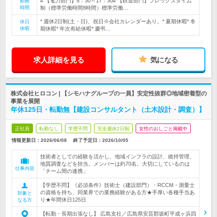
# 【電力部門】8：30～17：30# 【鉄道部門】フレックスタイム
勤務
時間
制（標準労働時間8時間）標準労働…
* 週休2日制(土・日)、祝日※会社カレンダーあり。* 夏期休暇* 冬
休日
休暇
期休暇* 年次有給休暇* 慶弔…
求人詳細を見る
気になる
株式会社ヒロコン | 【シモハナグループの一員】安定性抜群◎地域密着型の
事業を展開
年休125日・転勤無【建設コンサルタント（土木設計・調査）】
正社員
転勤なし
学歴不問
完全週休2日制
女性のおしごと掲載中
情報更新日：2026/06/08
終了予定日：
2026/10/05
技術者としての経験を活かし、地域インフラの設計、維持管理、
地質調査などを担当。メンバーは約70名。大切にしているのは
仕事内容
「チーム間の連携」
【学歴不問】《必須条件》技術士（建設部門）・RCCM・測量士
の資格を持ち、同業界での業務経験がある方★手厚い各種手当あ
対象と
り★年間休日125日
なる方
【転勤・長期出張なし】 広島支社／広島県安芸郡坂町平成ヶ浜四