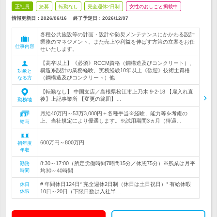
正社員
急募
転勤なし
完全週休2日制
女性のおしごと掲載中
情報更新日：2026/06/16
終了予定日：
2026/12/07
各種公共施設等の計画・設計や防災メンテナンスにかかわる設計
業務のマネジメント、また売上や利益を伸ばす方策の立案をお任
仕事内容
せいたします。
【高卒以上】《必須》RCCM資格（鋼構造及びコンクリート）、
構造系設計の業務経験、実務経験10年以上《歓迎》技術士資格
対象と
（鋼構造及びコンクリート）他
なる方
【転勤なし】 中国支店／島根県松江市上乃木 9-2-18 【雇入れ直
後】上記事業所 【変更の範囲】…
勤務地
月給40万円～53万3,000円＋各種手当※経験、能力等を考慮の
上、当社規定により優遇します。※試用期間3ヵ月（待遇…
給与
600万円～800万円
初年度
年収
8:30～17:00（所定労働時間7時間15分／休憩75分）※残業は月平
勤務
時間
均30～40時間
# 年間休日124日* 完全週休2日制（休日は土日祝日）* 有給休暇
休日
休暇
10日～20日（下限日数は入社半…