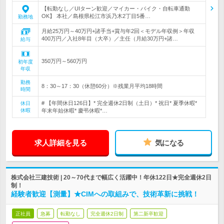
【転勤なし／UIターン歓迎／マイカー・バイク・自転車通勤
OK】 本社／島根県松江市浜乃木2丁目5番…
勤務地
月給25万円～40万円+諸手当+賞与年2回＜モデル年収例＞年収
400万円／入社8年目（大卒）／主任（月給30万円+諸…
給与
350万円～560万円
初年度
年収
勤務
8：30～17：30（休憩60分）※残業月平均18時間
時間
# 【年間休日126日】* 完全週休2日制（土日）* 祝日* 夏季休暇*
休日
休暇
年末年始休暇* 慶弔休暇*…
求人詳細を見る
気になる
株式会社三建技術 | 20～70代まで幅広く活躍中！年休122日★完全週休2日
制！
経験者歓迎【測量】★CIMへの取組みで、技術革新に挑戦！
正社員
急募
転勤なし
完全週休2日制
第二新卒歓迎