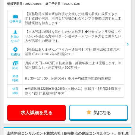
情報更新日：2026/08/04
終了予定日：
2027/01/25
【資格取得支援や研修制度が充実した職場で着実に成長できま
す】道路や河川、港湾など地域の社会インフラ整備に関する土木
仕事内容
設計業務を担当します！
【土木設計の経験を活かしたい方歓迎】◆社会インフラ整備にや
りがいを感じる方やUIターン者やチームワークを大切に働きたい
対象と
方が活躍中の現場です。
なる方
【転勤はありません／マイカー通勤可】 本社 島根県松江市乃木
福富町383-1 2017年8月新設の…
勤務地
月給20万円～60万円※技術資格・経験年数により優遇します。※
試用期間なし＜想定年収＞300万円～
給与
勤務
8：30～17：30（休憩60分）※月平均残業時間15時間程度
時間
■年間休日122日■週休2日制(土日休み）※10月～3月第3土曜日を
休日
休暇
除く* 祝日* 夏期休暇* 年末…
求人詳細を見る
気になる
山陰開発コンサルタント株式会社 | 島根拠点の建設コンサルタント。新社屋