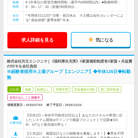
# 1年単位の変形労働時間制（週平均40時間以内）■勤務時間：
勤務
時間
8：30～17：30（実働7時間30分…
* 年間休日112日* 日曜・祝日休み ※土曜は会社カレンダーによ
休日
休暇
る* 有給休暇* 夏季休暇* 年末…
求人詳細を見る
気になる
株式会社共立エンジニヤ | 《福利厚生充実》#家賃補助制度有#家賃＋共益費
の50％を会社負担
※経験者採用※上場グループ【エンジニア】◆年休126日◆転勤
無
正社員
急募
転勤なし
学歴不問
完全週休2日制
第二新卒歓迎
女性のおしごと掲載中
情報更新日：2026/07/03
終了予定日：
2026/12/24
【完休2日＋有休平均取得10日以上】あなたのスキルや希望に応
じたシステム開発orITインフラ構築プロジェクトで活躍★DX、
仕事内容
AI、IoTなど最先端分野も！
【土木設計、橋梁設計などの経験者を募集します！】◆男女不問
◎UIターン歓迎⇒「借家家賃補助制度」で家賃＋共益費の50％を