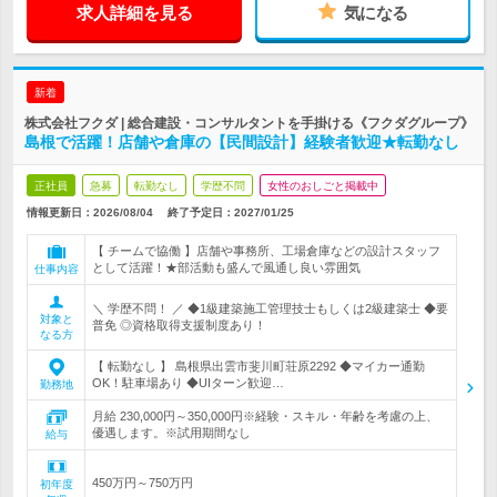
求人詳細を見る
気になる
新着
株式会社フクダ | 総合建設・コンサルタントを手掛ける《フクダグループ》
島根で活躍！店舗や倉庫の【民間設計】経験者歓迎★転勤なし
正社員
急募
転勤なし
学歴不問
女性のおしごと掲載中
情報更新日：2026/08/04
終了予定日：
2027/01/25
【 チームで協働 】店舗や事務所、工場倉庫などの設計スタッフ
として活躍！★部活動も盛んで風通し良い雰囲気
仕事内容
＼ 学歴不問！ ／ ◆1級建築施工管理技士もしくは2級建築士 ◆要
対象と
普免 ◎資格取得支援制度あり！
なる方
【 転勤なし 】 島根県出雲市斐川町荘原2292 ◆マイカー通勤
OK！駐車場あり ◆UIターン歓迎…
勤務地
月給 230,000円～350,000円※経験・スキル・年齢を考慮の上、
優遇します。※試用期間なし
給与
450万円～750万円
初年度