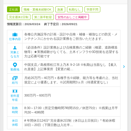
正社員
職種・業種未経験OK
急募
転勤なし
学歴不問
完全週休2日制
第二新卒歓迎
女性のおしごと掲載中
情報更新日：2026/03/24
終了予定日：
2026/09/21
各種公共施設等の計画・設計や点検・補修・補強などの防災・メ
ンテナンスにかかわる設計業務をご担当いただきます。
仕事内容
《必須条件》設計業務および点検業務のご経験（橋梁、道路構造
物等）★実務経験がなくても、土木インフラや3D技術を志望する
対象と
方は応募可能です
なる方
中国支店／島根県松江市上乃木 9-2-18 ※転勤は当面なし 【雇入
れ直後】上記事業所 【変更の範…
勤務地
月給20万円～40万円＋各種手当※経験、能力等を考慮の上、当社
規定により優遇します。※試用期間3ヵ月（待遇変更なし）
給与
300万円～600万円
初年度
年収
8:30～17:00（所定労働時間7時間15分／休憩75分）※残業は月平
勤務
時間
均30～40時間
# 年間休日124日* 完全週休2日制（休日は土日祝日）* 有給休暇
休日
休暇
10日～20日（下限日数は入社半…