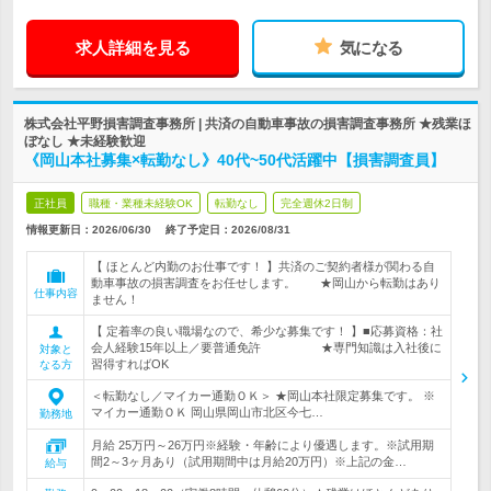
求人詳細を見る
気になる
株式会社平野損害調査事務所 | 共済の自動車事故の損害調査事務所 ★残業ほ
ぼなし ★未経験歓迎
《岡山本社募集×転勤なし》40代~50代活躍中【損害調査員】
正社員
職種・業種未経験OK
転勤なし
完全週休2日制
情報更新日：2026/06/30
終了予定日：
2026/08/31
【 ほとんど内勤のお仕事です！ 】共済のご契約者様が関わる自
動車事故の損害調査をお任せします。 ★岡山から転勤はあり
仕事内容
ません！
【 定着率の良い職場なので、希少な募集です！ 】■応募資格：社
会人経験15年以上／要普通免許 ★専門知識は入社後に
対象と
習得すればOK
なる方
＜転勤なし／マイカー通勤ＯＫ＞ ★岡山本社限定募集です。 ※
マイカー通勤ＯＫ 岡山県岡山市北区今七…
勤務地
月給 25万円～26万円※経験・年齢により優遇します。※試用期
間2～3ヶ月あり（試用期間中は月給20万円）※上記の金…
給与