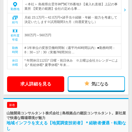
＜本社＞ 島根県出雲市神門町735番地3 【雇入れ直後】上記の事
業所 【変更の範囲】会社の定める事…
勤務地
月給 23.1万円～42.0万円+諸手当※経験・年齢・能力を考慮して
決定いたします※試用期間3カ月（待遇変更なし）
給与
300万円～560万円
初年度
年収
# 1年単位の変形労働時間制（週平均40時間以内）■勤務時間：
勤務
時間
8：30～17：30（実働7時間30分…
* 年間休日112日* 日曜・祝日休み ※土曜は会社カレンダーによ
休日
休暇
る* 有給休暇* 夏季休暇* 年末…
求人詳細を見る
気になる
新着
山陰開発コンサルタント株式会社 | 島根拠点の建設コンサルタント。新社屋
で快適な職場環境が魅力
地域インフラを支える【地質調査技術者】＊経験者優遇・転勤な
し