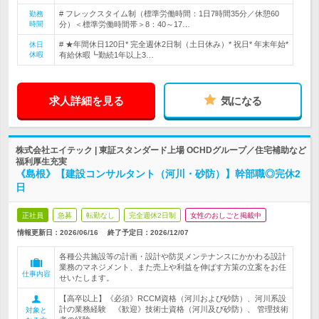
# フレックスタイム制（標準労働時間：1日7時間35分／休憩60
勤務
時間
分）＜標準労働時間帯＞8：40～17…
# ★年間休日120日* 完全週休2日制（土日休み）* 祝日* 年末年始*
休日
休暇
有給休暇┗勤続1年以上3…
求人詳細を見る
気になる
株式会社エイテック | 東証スタンダード上場 OCHDグループ／住宅補助など
福利厚生充実
《島根》【建設コンサルタント（河川・砂防）】幹部職◎完休2
日
正社員
急募
転勤なし
完全週休2日制
女性のおしごと掲載中
情報更新日：2026/06/16
終了予定日：
2026/12/07
各種公共施設等の計画・設計や防災メンテナンスにかかわる設計
業務のマネジメント、また売上や利益を伸ばす方策の立案をお任
仕事内容
せいたします。
【高卒以上】《必須》RCCM資格（河川および砂防）、河川系設
計の業務経験 《歓迎》技術士資格（河川及び砂防）、 管理技術
対象と