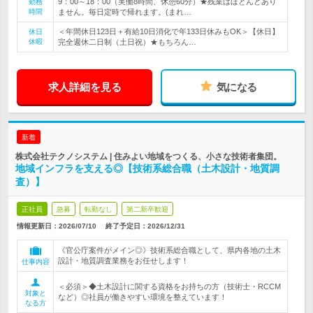
9：00～18：00（実働8時間、休憩60分）★残業はほとんどあり
勤務
時間
ません。毎日定時で帰れます。(まれ…
＜年間休日123日＋有給10日消化で年133日休みもOK＞【休日】
休日
休暇
完全週休二日制（土日祝）★もちろん…
求人詳細を見る
気になる
新着
株式会社テクノシステム | 住みよい地域をつくる、小さな技術者集団。
地域インフラを支える◎【技術系総合職（土木設計・地質調
査）】
正社員
急募
転勤なし
第二新卒歓迎
情報更新日：2026/07/10
終了予定日：
2026/12/31
《官公庁案件がメイン◎》技術系総合職として、県内各地の土木
設計・地質調査業務をお任せします！
仕事内容
＜必須＞◆土木設計に関する資格をお持ちの方（技術士・RCCM
対象と
など）◎社員が働きやすい環境を整えています！
なる方