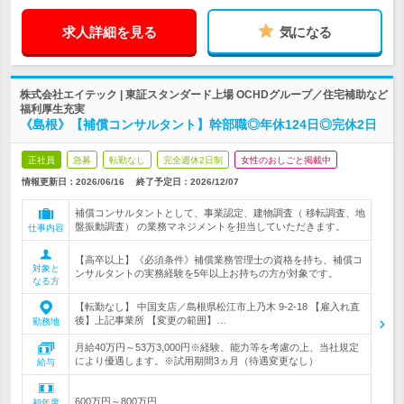
求人詳細を見る
気になる
株式会社エイテック | 東証スタンダード上場 OCHDグループ／住宅補助など
福利厚生充実
《島根》【補償コンサルタント】幹部職◎年休124日◎完休2日
正社員
急募
転勤なし
完全週休2日制
女性のおしごと掲載中
情報更新日：2026/06/16
終了予定日：
2026/12/07
補償コンサルタントとして、事業認定、建物調査（ 移転調査、地
盤振動調査） の業務マネジメントを担当していただきます。
仕事内容
【高卒以上】《必須条件》補償業務管理士の資格を持ち、補償コ
対象と
ンサルタントの実務経験を5年以上お持ちの方が対象です。
なる方
【転勤なし】 中国支店／島根県松江市上乃木 9-2-18 【雇入れ直
後】上記事業所 【変更の範囲】…
勤務地
月給40万円～53万3,000円※経験、能力等を考慮の上、当社規定
により優遇します。※試用期間3ヵ月（待遇変更なし）
給与
600万円～800万円
初年度