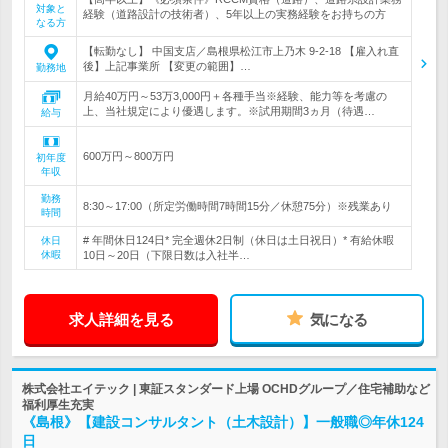
対象と
経験（道路設計の技術者）、5年以上の実務経験をお持ちの方
なる方
【転勤なし】 中国支店／島根県松江市上乃木 9-2-18 【雇入れ直
後】上記事業所 【変更の範囲】…
勤務地
月給40万円～53万3,000円＋各種手当※経験、能力等を考慮の
上、当社規定により優遇します。※試用期間3ヵ月（待遇…
給与
600万円～800万円
初年度
年収
勤務
8:30～17:00（所定労働時間7時間15分／休憩75分）※残業あり
時間
# 年間休日124日* 完全週休2日制（休日は土日祝日）* 有給休暇
休日
休暇
10日～20日（下限日数は入社半…
求人詳細を見る
気になる
株式会社エイテック | 東証スタンダード上場 OCHDグループ／住宅補助など
福利厚生充実
《島根》【建設コンサルタント（土木設計）】一般職◎年休124
日