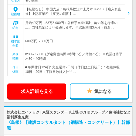
者の経験
なる方
【転勤なし】 中国支店／島根県松江市上乃木 9-2-18 【雇入れ直
後】上記事業所 【変更の範囲】…
勤務地
月給40万円～53万3,000円＋各種手当※経験、能力等を考慮の
上、当社規定により優遇します。※試用期間3ヵ月（待遇…
給与
600万円～800万円
初年度
年収
8:30～17:00（所定労働時間7時間15分／休憩75分）※残業は月平
勤務
時間
均30～40時間
# 年間休日124日* 完全週休2日制（休日は土日祝日）* 有給休暇
休日
休暇
10日～20日（下限日数は入社半…
求人詳細を見る
気になる
株式会社エイテック | 東証スタンダード上場 OCHDグループ／住宅補助など
福利厚生充実
《島根》【建設コンサルタント（鋼構造・コンクリート）】幹部
職