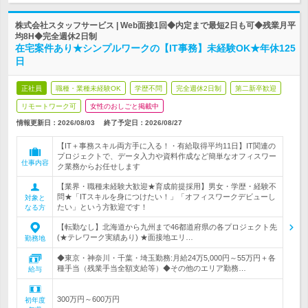
株式会社スタッフサービス | Web面接1回◆内定まで最短2日も可◆残業月平
均8H◆完全週休2日制
在宅案件あり★シンプルワークの【IT事務】未経験OK★年休125
日
正社員
職種・業種未経験OK
学歴不問
完全週休2日制
第二新卒歓迎
リモートワーク可
女性のおしごと掲載中
情報更新日：2026/08/03
終了予定日：
2026/08/27
【IT＋事務スキル両方手に入る！・有給取得平均11日】IT関連の
プロジェクトで、データ入力や資料作成など簡単なオフィスワー
仕事内容
ク業務からお任せします
【業界・職種未経験大歓迎★育成前提採用】男女・学歴・経験不
問★「ITスキルを身につけたい！」「オフィスワークデビューし
対象と
たい」という方歓迎です！
なる方
【転勤なし】北海道から九州まで46都道府県の各プロジェクト先
(★テレワーク実績あり) ★面接地エリ…
勤務地
◆東京・神奈川・千葉・埼玉勤務:月給24万5,000円～55万円＋各
種手当（残業手当全額支給等）◆その他のエリア勤務…
給与
300万円～600万円
初年度