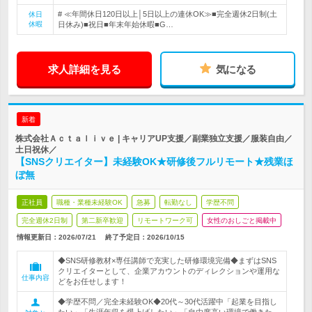
# ≪年間休日120日以上│5日以上の連休OK≫■完全週休2日制(土
休日
休暇
日休み)■祝日■年末年始休暇■G…
求人詳細を見る
気になる
新着
株式会社Ａｃｔａｌｉｖｅ | キャリアUP支援／副業独立支援／服装自由／
土日祝休／
【SNSクリエイター】未経験OK★研修後フルリモート★残業ほ
ぼ無
正社員
職種・業種未経験OK
急募
転勤なし
学歴不問
完全週休2日制
第二新卒歓迎
リモートワーク可
女性のおしごと掲載中
情報更新日：2026/07/21
終了予定日：
2026/10/15
◆SNS研修教材×専任講師で充実した研修環境完備◆まずはSNS
クリエイターとして、企業アカウントのディレクションや運用な
仕事内容
どをお任せします！
◆学歴不問／完全未経験OK◆20代～30代活躍中「起業を目指し
たい」「生涯年収を爆上げしたい」「自由度高い環境で働きた