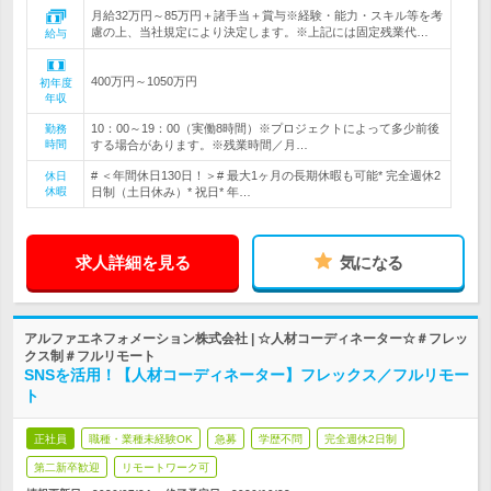
月給32万円～85万円＋諸手当＋賞与※経験・能力・スキル等を考
慮の上、当社規定により決定します。※上記には固定残業代…
給与
400万円～1050万円
初年度
年収
10：00～19：00（実働8時間）※プロジェクトによって多少前後
勤務
時間
する場合があります。※残業時間／月…
# ＜年間休日130日！＞# 最大1ヶ月の長期休暇も可能* 完全週休2
休日
休暇
日制（土日休み）* 祝日* 年…
求人詳細を見る
気になる
アルファエネフォメーション株式会社 | ☆人材コーディネーター☆＃フレッ
クス制＃フルリモート
SNSを活用！【人材コーディネーター】フレックス／フルリモー
ト
正社員
職種・業種未経験OK
急募
学歴不問
完全週休2日制
第二新卒歓迎
リモートワーク可