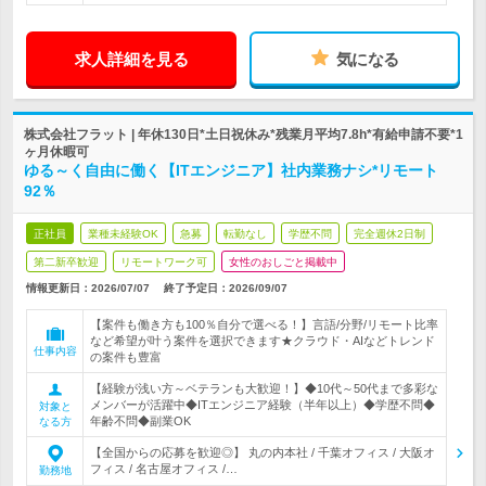
求人詳細を見る
気になる
株式会社フラット | 年休130日*土日祝休み*残業月平均7.8h*有給申請不要*1
ヶ月休暇可
ゆる～く自由に働く【ITエンジニア】社内業務ナシ*リモート
92％
正社員
業種未経験OK
急募
転勤なし
学歴不問
完全週休2日制
第二新卒歓迎
リモートワーク可
女性のおしごと掲載中
情報更新日：2026/07/07
終了予定日：
2026/09/07
【案件も働き方も100％自分で選べる！】言語/分野/リモート比率
など希望が叶う案件を選択できます★クラウド・AIなどトレンド
仕事内容
の案件も豊富
【経験が浅い方～ベテランも大歓迎！】◆10代～50代まで多彩な
メンバーが活躍中◆ITエンジニア経験（半年以上）◆学歴不問◆
対象と
年齢不問◆副業OK
なる方
【全国からの応募を歓迎◎】 丸の内本社 / 千葉オフィス / 大阪オ
フィス / 名古屋オフィス /…
勤務地