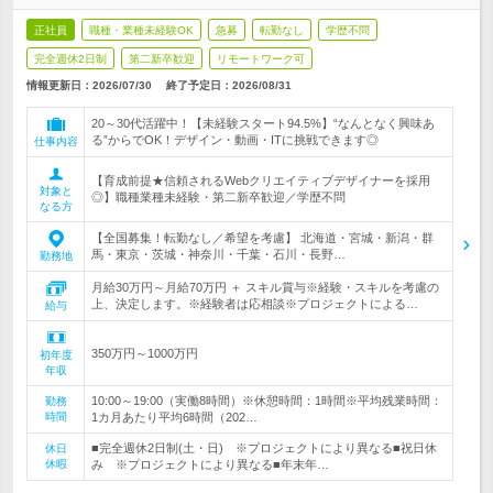
正社員
職種・業種未経験OK
急募
転勤なし
学歴不問
完全週休2日制
第二新卒歓迎
リモートワーク可
情報更新日：2026/07/30
終了予定日：
2026/08/31
20～30代活躍中！【未経験スタート94.5%】“なんとなく興味あ
る”からでOK！デザイン・動画・ITに挑戦できます◎
仕事内容
【育成前提★信頼されるWebクリエイティブデザイナーを採用
対象と
◎】職種業種未経験・第二新卒歓迎／学歴不問
なる方
【全国募集！転勤なし／希望を考慮】 北海道・宮城・新潟・群
馬・東京・茨城・神奈川・千葉・石川・長野…
勤務地
月給30万円～月給70万円 ＋ スキル賞与※経験・スキルを考慮の
上、決定します。※経験者は応相談※プロジェクトによる…
給与
350万円～1000万円
初年度
年収
10:00～19:00（実働8時間）※休憩時間：1時間※平均残業時間：
勤務
時間
1カ月あたり平均6時間（202…
■完全週休2日制(土・日) ※プロジェクトにより異なる■祝日休
休日
休暇
み ※プロジェクトにより異なる■年末年…