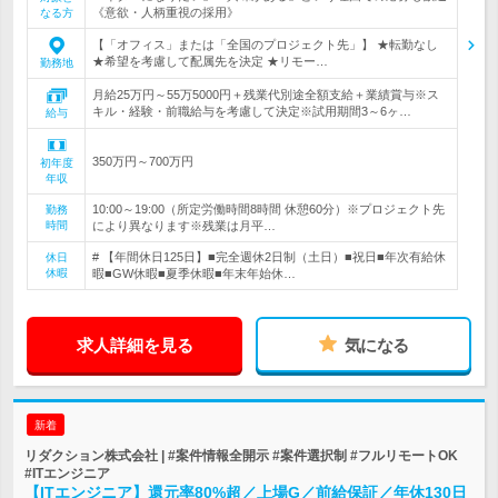
《意欲・人柄重視の採用》
なる方
【「オフィス」または「全国のプロジェクト先」】 ★転勤なし
★希望を考慮して配属先を決定 ★リモー…
勤務地
月給25万円～55万5000円＋残業代別途全額支給＋業績賞与※ス
キル・経験・前職給与を考慮して決定※試用期間3～6ヶ…
給与
350万円～700万円
初年度
年収
10:00～19:00（所定労働時間8時間 休憩60分）※プロジェクト先
勤務
時間
により異なります※残業は月平…
# 【年間休日125日】■完全週休2日制（土日）■祝日■年次有給休
休日
休暇
暇■GW休暇■夏季休暇■年末年始休…
求人詳細を見る
気になる
新着
リダクション株式会社 | #案件情報全開示 #案件選択制 #フルリモートOK
#ITエンジニア
【ITエンジニア】還元率80%超／上場G／前給保証／年休130日