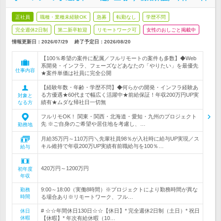
正社員
職種・業種未経験OK
急募
転勤なし
学歴不問
完全週休2日制
第二新卒歓迎
リモートワーク可
女性のおしごと掲載中
情報更新日：2026/07/29
終了予定日：
2026/08/20
【100％希望の案件に配属／フルリモートの案件も多数】◆Web
系開発・インフラ、フェーズなどあなたの「やりたい」を最優先
仕事内容
★案件単価は社員に完全公開
【経験年数・年齢・学歴不問】◆何らかの開発・インフラ経験あ
る方優遇★60代まで幅広く活躍中★前給保証！年収200万円UP実
対象と
績有★ムダな帰社日一切無
なる方
フルリモOK！ 関東・関西・北海道・愛知・九州のプロジェクト
先 ※ご自身のご希望や居住地を考慮し、…
勤務地
月給35万円～110万円＼先輩社員98％が入社時に給与UP実現／ス
キル維持で年収200万UP実績有前職給与を100％…
給与
420万円～1200万円
初年度
年収
9:00～18:00（実働8時間）※プロジェクトにより勤務時間が異な
勤務
時間
る場合あり※リモートワーク、フル…
# ☆☆年間休日130日☆☆【休日】* 完全週休2日制（土日）* 祝日
休日
休暇
【休暇】* 年次有給休暇（10…