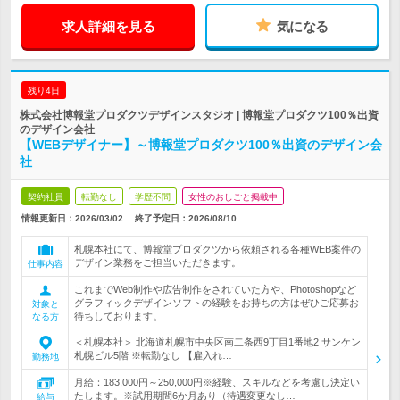
求人詳細を見る
気になる
残り4日
株式会社博報堂プロダクツデザインスタジオ | 博報堂プロダクツ100％出資
のデザイン会社
【WEBデザイナー】～博報堂プロダクツ100％出資のデザイン会
社
契約社員
転勤なし
学歴不問
女性のおしごと掲載中
情報更新日：2026/03/02
終了予定日：
2026/08/10
札幌本社にて、博報堂プロダクツから依頼される各種WEB案件の
デザイン業務をご担当いただきます。
仕事内容
これまでWeb制作や広告制作をされていた方や、Photoshopなど
グラフィックデザインソフトの経験をお持ちの方はぜひご応募お
対象と
待ちしております。
なる方
＜札幌本社＞ 北海道札幌市中央区南二条西9丁目1番地2 サンケン
札幌ビル5階 ※転勤なし 【雇入れ…
勤務地
月給：183,000円～250,000円※経験、スキルなどを考慮し決定い
たします。※試用期間6か月あり（待遇変更なし…
給与