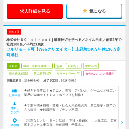
求人詳細を見る
気になる
残り4日
株式会社ＳＣ ｄｉｒｅｃｔ | 最新技術を学べる／ネイル自由／創業2年で
社員100名／平均23.8歳
フルリモート可【Webクリエイター】未経験OK☆年休130☆定
時退社
正社員
職種・業種未経験OK
急募
転勤なし
学歴不問
完全週休2日制
第二新卒歓迎
リモートワーク可
女性のおしごと掲載中
情報更新日：2026/07/03
終了予定日：
2026/08/10
★好きを仕事に！★アニメ、美容、アパレル、ゲームなど幅広い
業界のWebサイトやスマホアプリを制作！
仕事内容
★学歴不問★職種・業種・社会人未経験の方、第二新卒・既卒の
対象と
方も歓迎！★転職回数・ブランク不問。
なる方
【転勤なし／U・Iターン歓迎】 本社（新宿区）、大阪支店、名古
屋支店または東京都・神奈川県・千葉県…
勤務地