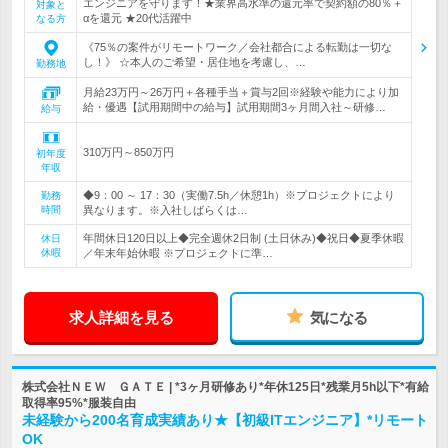
エンジニアを守ります！★業界高水準の還元率で契約額の80％＋
対象と
αを還元 ★20代活躍中
なる方
《75％の案件がリモートワーク／会社都合による転勤は一切な
し！》 ☆本人のご希望・居住地を考慮し、…
勤務地
月給23万円～26万円＋各種手当＋賞与2回※経験や能力により加
給・優遇【試用期間中の給与】試用期間3ヶ月間入社～研修…
給与
310万円～850万円
初年度
年収
◆9：00 ～ 17：30（実働7.5h／休憩1h）※プロジェクトにより
勤務
時間
異なります。※入社しばらくは…
年間休日120日以上◆完全週休2日制 (土日休み)◆祝日◆夏季休暇
休日
休暇
／年末年始休暇 ※プロジェクトに準…
求人詳細を見る
気になる
株式会社ＮＥＷ ＧＡＴＥ | *3ヶ月研修あり*年休125日*残業月5h以下*有給
取得率95%*服装自由
未経験から200名育成実績あり★【初級ITエンジニア】*リモート
OK