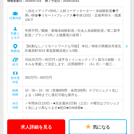
情報更新日：2026/07/24
終了予定日：
2026/10/22
＼自社メディア×SNS／人材コーディネーター！未経験歓迎◆手
厚い研修◆リモート×フレックス◆年休120日・定着率95％・残業
仕事内容
10h下
学歴不問／職種・業種未経験歓迎／社会人未経験歓迎／第二新卒
対象と
歓迎／ブランクOK／人物重視の採用！
なる方
【転勤なし／リモートワークも可能】 本社／神奈川県横浜市港北
区篠原町3014 東急新横浜南ビル5階…
勤務地
月給25万円～80万円＋諸手当＋インセンティブ＋賞与※経験・ス
キルを考慮して決定します。試用期間中：（6ヶ月）一都三…
給与
350万円～650万円
初年度
年収
10：00～19：00（実働8時間・休憩1時間）※プロジェクト先に
勤務
時間
よる（18時までに退社可能な案件も…
＜年間休日120日＞■完全週休2日制（土日）※曜日はプロジェク
休日
休暇
ト先により異なります■祝日■GW休暇■…
求人詳細を見る
気になる