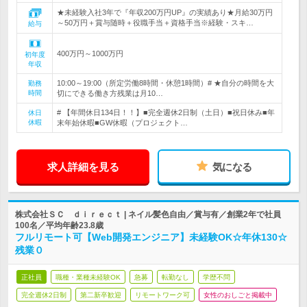
★未経験入社3年で『年収200万円UP』の実績あり★月給30万円
～50万円＋賞与随時＋役職手当＋資格手当※経験・スキ…
給与
400万円～1000万円
初年度
年収
10:00～19:00（所定労働8時間・休憩1時間）# ★自分の時間を大
勤務
時間
切にできる働き方残業は月10…
# 【年間休日134日！！】■完全週休2日制（土日）■祝日休み■年
休日
休暇
末年始休暇■GW休暇（プロジェクト…
求人詳細を見る
気になる
株式会社ＳＣ ｄｉｒｅｃｔ | ネイル髪色自由／賞与有／創業2年で社員
100名／平均年齢23.8歳
フルリモート可【Web開発エンジニア】未経験OK☆年休130☆
残業０
正社員
職種・業種未経験OK
急募
転勤なし
学歴不問
完全週休2日制
第二新卒歓迎
リモートワーク可
女性のおしごと掲載中