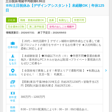
土日祝休/有給平均取得8.96日
※R/土日祝休み【デザインアシスタント】未経験OK｜年休125
日
正社員
職種・業種未経験OK
急募
転勤なし
学歴不問
完全週休2日制
第二新卒歓迎
女性のおしごと掲載中
情報更新日：2026/07/31
終了予定日：
2026/09/03
【 20代～30代活躍中 】デザイン補助や資料作成などを通して建
設プロジェクトの進行をサポートするお仕事です ★入社時期にも
仕事内容
柔軟に対応します
【 未経験歓迎 】◆39歳以下の方（※） ◆学歴不問◆普通自動車
免許／基本的なPCスキルがあれば歓迎 <プライベート重視派の方
対象と
もぜひご応募を>
なる方
【 全国各地で募集します！希望エリアで通勤可能 】 ▼転勤はあ
りません！ 〈 支店一覧 〉 札幌支…
勤務地
【関東(東京/千葉/神奈川/埼玉)】月給29万1230円＋皆勤手当1万
円【関西(大阪/京都/兵庫)】月給29万130…
給与
300万円～1200万円
初年度
年収
勤務
8:00～17:00※配属先により9：00～18：00の場合あり。
時間