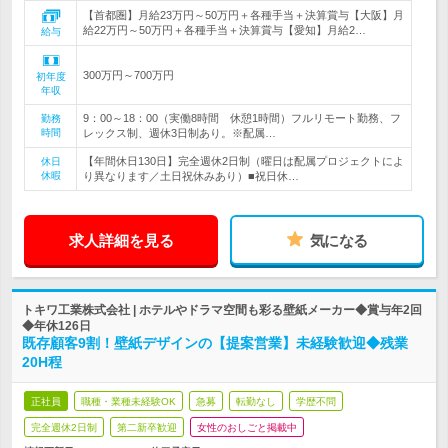
【首都圏】月給23万円～50万円＋各種手当＋決算賞与【大阪】月
給22万円～50万円＋各種手当＋決算賞与【愛知】月給2…
給与
300万円～700万円
初年度
年収
9：00～18：00（実働8時間 休憩1時間）フルリモート勤務、フ
勤務
時間
レックス制、週休3日制あり。※配属…
【年間休日130日】完全週休2日制（曜日は配属プロジェクトによ
休日
休暇
り異なります／土日祝休みあり）■祝日休…
求人詳細を見る
気になる
トキワ工業株式会社 | ホテルやドラマ空間も彩る壁紙メーカー◆賞与年2回
◆年休126日
既存顧客9割！壁紙デザインの【提案営業】未経験歓迎◆残業
20H程
正社員
職種・業種未経験OK
急募
転勤なし
学歴不問
完全週休2日制
第二新卒歓迎
女性のおしごと掲載中