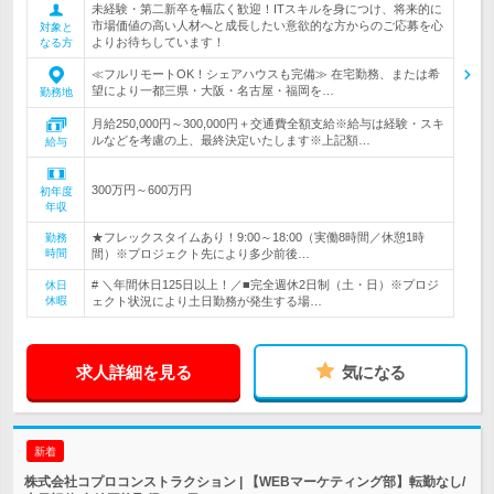
未経験・第二新卒を幅広く歓迎！ITスキルを身につけ、将来的に
市場価値の高い人材へと成長したい意欲的な方からのご応募を心
対象と
よりお待ちしています！
なる方
≪フルリモートOK！シェアハウスも完備≫ 在宅勤務、または希
望により一都三県・大阪・名古屋・福岡を…
勤務地
月給250,000円～300,000円＋交通費全額支給※給与は経験・スキ
ルなどを考慮の上、最終決定いたします※上記額…
給与
300万円～600万円
初年度
年収
★フレックスタイムあり！9:00～18:00（実働8時間／休憩1時
勤務
時間
間）※プロジェクト先により多少前後…
# ＼年間休日125日以上！／■完全週休2日制（土・日）※プロジ
休日
休暇
ェクト状況により土日勤務が発生する場…
求人詳細を見る
気になる
新着
株式会社コプロコンストラクション | 【WEBマーケティング部】転勤なし/