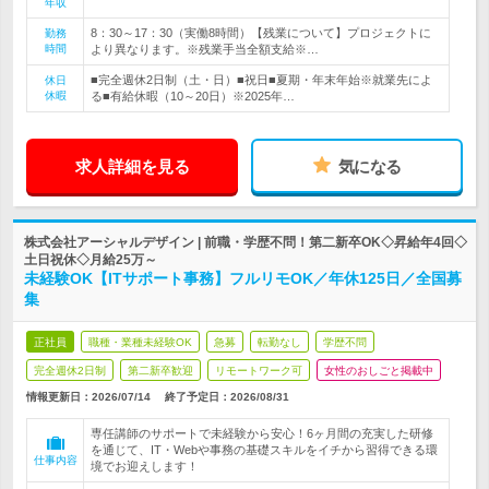
年収
8：30～17：30（実働8時間）【残業について】プロジェクトに
勤務
時間
より異なります。※残業手当全額支給※…
■完全週休2日制（土・日）■祝日■夏期・年末年始※就業先によ
休日
休暇
る■有給休暇（10～20日）※2025年…
求人詳細を見る
気になる
株式会社アーシャルデザイン | 前職・学歴不問！第二新卒OK◇昇給年4回◇
土日祝休◇月給25万～
未経験OK【ITサポート事務】フルリモOK／年休125日／全国募
集
正社員
職種・業種未経験OK
急募
転勤なし
学歴不問
完全週休2日制
第二新卒歓迎
リモートワーク可
女性のおしごと掲載中
情報更新日：2026/07/14
終了予定日：
2026/08/31
専任講師のサポートで未経験から安心！6ヶ月間の充実した研修
を通じて、IT・Webや事務の基礎スキルをイチから習得できる環
仕事内容
境でお迎えします！