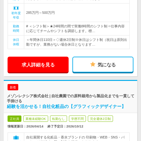
285万円～500万円
初年度
年収
# ＜シフト制＞★24時間の間で実働8時間のシフト制⇒仕事内容
勤務
時間
に応じてチームやシフトを調節します。標…
＜年間休日110日＞◇週休2日制※休日はシフト制（祝日は原則出
休日
休暇
勤ですが、業務がない場合休日となります…
求人詳細を見る
気になる
新着
メゾンレクシア株式会社 | 自社農園での原料栽培から製品化までを一貫して
手掛ける
経験を活かせる！自社化粧品の【グラフィックデザイナー】
正社員
業種未経験OK
転勤なし
学歴不問
完全週休2日制
情報更新日：2026/04/14
終了予定日：
2026/10/12
自社展開する化粧品・香水ブランドの 印刷物・WEB・SNS・パ