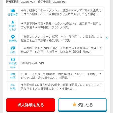
情報更新日：2026/07/03
終了予定日：
2026/08/27
手厚い研修でスタートダッシュ！話題のスマホアプリや大企業の
システム開発・ゲームやAI案件など多数のキャリアをご用意！
仕事内容
★学歴不問★職種・業種・社会人未経験の方、第二新卒・既卒の
対象と
方も歓迎！★転職回数・ブランク不問。
なる方
【転勤なし／U・Iターン歓迎】 本社（新宿区）、大阪支店、名古
屋支店または東京都・神奈川県・千葉県…
勤務地
【首都圏】月給23万円～50万円＋各種手当＋決算賞与【大阪】月
給22万円～50万円＋各種手当＋決算賞与【愛知】月給2…
給与
300万円～700万円
初年度
年収
9：00～18：00（実働8時間 休憩1時間）フルリモート勤務、フ
勤務
時間
レックス制、週休3日制あり。※配属…
★年間休日130日完全週休2日制（曜日は配属プロジェクトにより
休日
休暇
異なります／土日祝休みあり）■祝日休み…
求人詳細を見る
気になる