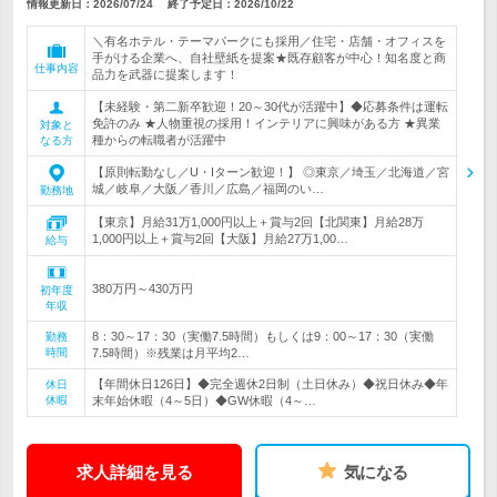
情報更新日：2026/07/24
終了予定日：
2026/10/22
＼有名ホテル・テーマパークにも採用／住宅・店舗・オフィスを
手がける企業へ、自社壁紙を提案★既存顧客が中心！知名度と商
仕事内容
品力を武器に提案します！
【未経験・第二新卒歓迎！20～30代が活躍中】◆応募条件は運転
免許のみ ★人物重視の採用！インテリアに興味がある方 ★異業
対象と
種からの転職者が活躍中
なる方
【原則転勤なし／U・Iターン歓迎！】 ◎東京／埼玉／北海道／宮
城／岐阜／大阪／香川／広島／福岡のい…
勤務地
【東京】月給31万1,000円以上＋賞与2回【北関東】月給28万
1,000円以上＋賞与2回【大阪】月給27万1,00…
給与
380万円～430万円
初年度
年収
8：30～17：30（実働7.5時間）もしくは9：00～17：30（実働
勤務
時間
7.5時間）※残業は月平均2…
【年間休日126日】◆完全週休2日制（土日休み）◆祝日休み◆年
休日
休暇
末年始休暇（4～5日）◆GW休暇（4～…
求人詳細を見る
気になる