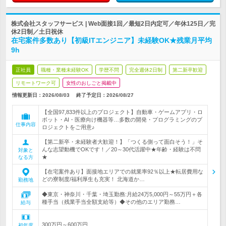
株式会社スタッフサービス | Web面接1回／最短2日内定可／年休125日／完
休2日制／土日祝休
在宅案件多数あり【初級ITエンジニア】未経験OK★残業月平均
9h
正社員
職種・業種未経験OK
学歴不問
完全週休2日制
第二新卒歓迎
リモートワーク可
女性のおしごと掲載中
情報更新日：2026/08/03
終了予定日：
2026/08/27
【全国97,833件以上のプロジェクト】自動車・ゲームアプリ・ロ
ボット・AI・医療向け機器等…多数の開発・プログラミングのプ
仕事内容
ロジェクトをご用意♪
【第二新卒・未経験者大歓迎！】「つくる側って面白そう！」そ
んな志望動機でOKです！／20～30代活躍中★年齢・経験は不問
対象と
★
なる方
【在宅案件あり】面接地エリアでの就業率92％以上★転居費用な
どの寮制度/福利厚生も充実！ 北海道か…
勤務地
◆東京・神奈川・千葉・埼玉勤務:月給24万5,000円～55万円＋各
種手当（残業手当全額支給等）◆その他のエリア勤務…
給与
300万円～600万円
初年度