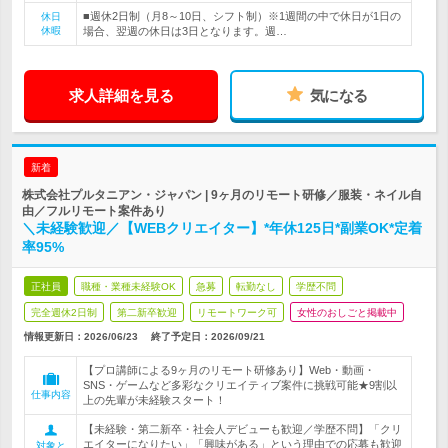
■週休2日制（月8～10日、シフト制）※1週間の中で休日が1日の
休日
休暇
場合、翌週の休日は3日となります。週…
求人詳細を見る
気になる
新着
株式会社プルタニアン・ジャパン | 9ヶ月のリモート研修／服装・ネイル自
由／フルリモート案件あり
＼未経験歓迎／【WEBクリエイター】*年休125日*副業OK*定着
率95%
正社員
職種・業種未経験OK
急募
転勤なし
学歴不問
完全週休2日制
第二新卒歓迎
リモートワーク可
女性のおしごと掲載中
情報更新日：2026/06/23
終了予定日：
2026/09/21
【プロ講師による9ヶ月のリモート研修あり】Web・動画・
SNS・ゲームなど多彩なクリエイティブ案件に挑戦可能★9割以
仕事内容
上の先輩が未経験スタート！
【未経験・第二新卒・社会人デビューも歓迎／学歴不問】「クリ
エイターになりたい」「興味がある」という理由での応募も歓迎
対象と