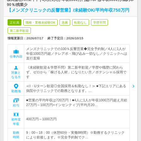
90％/残業少
【メンズクリニックの反響営業】/未経験OK/平均年収750万円
正社員
職種・業種未経験OK
急募
転勤なし
学歴不問
第二新卒歓迎
情報更新日：2026/07/17
終了予定日：
2026/10/15
メンズクリニックでの100％反響営業◆完全予約制／4人に1人が
年収1000万円超／テレアポ・飛び込み一切なし／クリニックへは
仕事内容
直行直帰
《未経験歓迎＆学歴不問》第二新卒歓迎／学歴や職歴に関わら
ず、ゼロから「稼げる人材」になりたい方／ポテンシャル採用で
対象と
す
なる方
≪I・Uターン歓迎◎全国採用＆転勤なし！≫ ■下記エリアにある
病院やクリニックでの勤務となります。…
勤務地
■営業の平均年収は720万円！■4人に1人が年収1000万円超え月給
27万円～100万円+インセンティブ(平均月20…
給与
400万円～1000万円
初年度
年収
9：00～18：00（休憩60分・実働8時間）※勤務するクリニック
勤務
時間
により前後します。※完全予約制でク…