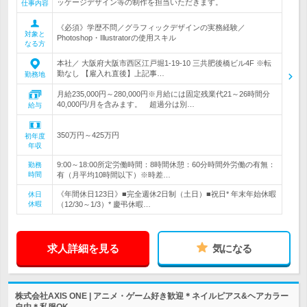
ッケージデザイン等の制作を担当いただきます。
仕事内容
《必須》学歴不問／グラフィックデザインの実務経験／
対象と
Photoshop・Illustratorの使用スキル
なる方
本社／ 大阪府大阪市西区江戸堀1-19-10 三共肥後橋ビル4F ※転
勤なし 【雇入れ直後】上記事…
勤務地
月給235,000円～280,000円※月給には固定残業代21～26時間分
40,000円/月を含みます。 超過分は別…
給与
350万円～425万円
初年度
年収
9:00～18:00所定労働時間：8時間休憩：60分時間外労働の有無：
勤務
時間
有（月平均10時間以下）※時差…
《年間休日123日》■完全週休2日制（土日）■祝日* 年末年始休暇
休日
休暇
（12/30～1/3）* 慶弔休暇…
求人詳細を見る
気になる
株式会社AXIS ONE | アニメ・ゲーム好き歓迎＊ネイルピアス&ヘアカラー