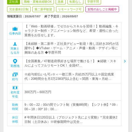
正社員
職種・業種未経験OK
急募
転勤なし
学歴不問
完全週休2日制
第二新卒歓迎
リモートワーク可
女性のおしごと掲載中
情報更新日：2026/07/07
終了予定日：
2026/09/07
【「Web・動画研修」でゼロからスキルを習得！】動画編集・キ
ャラクター制作・アニメーション制作など、希望・適性に合った
仕事内容
業務をお任せします。
【未経験・第二新卒・正社員デビュー歓迎！推し活好き20代が活
躍中♪】◆VTuber・ゲーム・アニメ・声優・動画・デザイン等に
対象と
興味のある方 ◆学歴不問
なる方
【全国募集／47都道府県好きな場所で働ける！】 ★経験・スキ
ルによってフルリモートOK！ 全国47…
勤務地
※給与前払いも可♪※＜一都三県＞月給25万円以上※固定残業
代：20時間分を月3万2383円以上含む＜関西・東海＞月給…
給与
300万円～600万円
初年度
年収
9：00～22：00の間でシフト制（実働8時間）【シフト例】* 09：
勤務
時間
00～18：00* 10：00…
# 年間休日120日以上（プロジェクト先により変動）* 完全週休2
休日
休暇
日制（土日休み）※研修期間中は完全…