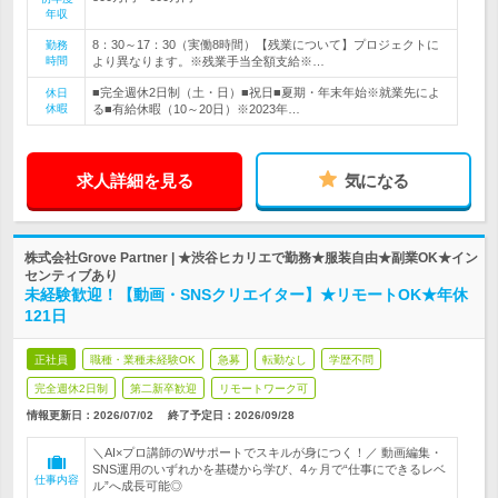
年収
8：30～17：30（実働8時間）【残業について】プロジェクトに
勤務
時間
より異なります。※残業手当全額支給※…
■完全週休2日制（土・日）■祝日■夏期・年末年始※就業先によ
休日
休暇
る■有給休暇（10～20日）※2023年…
求人詳細を見る
気になる
株式会社Grove Partner | ★渋谷ヒカリエで勤務★服装自由★副業OK★イン
センティブあり
未経験歓迎！【動画・SNSクリエイター】★リモートOK★年休
121日
正社員
職種・業種未経験OK
急募
転勤なし
学歴不問
完全週休2日制
第二新卒歓迎
リモートワーク可
情報更新日：2026/07/02
終了予定日：
2026/09/28
＼AI×プロ講師のWサポートでスキルが身につく！／ 動画編集・
SNS運用のいずれかを基礎から学び、4ヶ月で“仕事にできるレベ
仕事内容
ル”へ成長可能◎