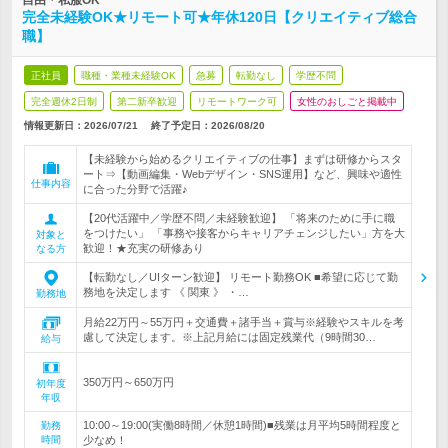
自由＊私服OK
完全未経験OK★リモート可★年休120日【クリエイティブ総合
職】
正社員
職種・業種未経験OK
急募
転勤なし
学歴不問
完全週休2日制
第二新卒歓迎
リモートワーク可
女性のおしごと掲載中
情報更新日：2026/07/21
終了予定日：
2026/08/20
【未経験から始めるクリエイティブの仕事】まずは研修からスタ
ート⇒【動画編集・Webデザイン・SNS運用】など、興味や適性
仕事内容
に合った分野で活躍♪
【20代活躍中／学歴不問／未経験歓迎】 「将来のために手に職
をつけたい」 「事務や接客からキャリアチェンジしたい」方を大
対象と
歓迎！★充実の研修あり
なる方
【転勤なし／UIターン歓迎】 リモート勤務OK ■希望に応じて勤
務地を決定します 《 関東 》 ・…
勤務地
月給22万円～55万円＋交通費＋諸手当＋賞与※経験やスキルを考
慮して決定します。※上記月給には固定残業代（9時間30…
給与
350万円～650万円
初年度
年収
10:00～19:00(実働8時間／休憩1時間)■残業は月平均5時間程度と
勤務
時間
少なめ！