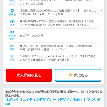
対象と
い」そんな方大歓迎！
なる方
【全国に勤務地あり★関東エリア積極採用中です】 ＼好きなエリ
アで勤務OK！／★U・Iターンも歓迎…
勤務地
◆月給25万円～50万円＋賞与＋各種手当※研修期間は12カ月間
（うち試用期間3カ月）※試用期間、研修期間中は月給22…
給与
350万円～1000万円
初年度
年収
◆フレックス制（標準労働時間8時間）※研修中の勤務は10時～
勤務
時間
19時（実働時間8h／休憩1h）《プライ…
＼年間休日125日以上／■完全週休2日（土日）※シフト制の働き
休日
休暇
方も可能※休日出勤をした場合は代休を取…
求人詳細を見る
気になる
株式会社TheNewGate | 未経験OK◎挑戦の舞台は海外へ。20～30代が90％
以上の会社！
【Webクリエイティブデザイナー（デザイン/動画）】フルリモ
OK！