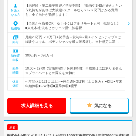
【未経験・第二新卒歓迎／学歴不問】『動画やSNSが好き』とい
う気持ちがあれば大歓迎♪スクールなら50～60万円かかる費用
対象と
も、全て当社が負担します！
なる方
【全国から応募OK！ゆくゆくはフルリモートも可｜転勤なし】
■東京本社 渋谷ヒカリエ33階（渋谷駅…
勤務地
月給20万円～50万円＋諸手当＋賞与年2回＋インセンティブ※ご
経験やスキル、ポテンシャルを最大限考慮し、当社規定に基…
給与
300万円～696万円
初年度
年収
10:00～19:00（実働8時間／休憩1時間）※残業はほぼありません
勤務
時間
※プライベートとの両立を大切に…
≪年間休日121日以上≫■完全週休2日制（土日休み）■祝日■年末
休日
休暇
年始休暇■GW休暇■夏季休暇■慶弔…
求人詳細を見る
気になる
新着
株式会社HRエイド | 4人に1人が年収1000万円超/TOPは年収3000万/成約率