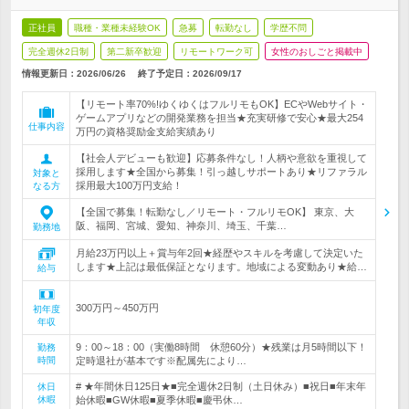
正社員
職種・業種未経験OK
急募
転勤なし
学歴不問
完全週休2日制
第二新卒歓迎
リモートワーク可
女性のおしごと掲載中
情報更新日：2026/06/26
終了予定日：
2026/09/17
【リモート率70%!ゆくゆくはフルリモもOK】ECやWebサイト・
ゲームアプリなどの開発業務を担当★充実研修で安心★最大254
仕事内容
万円の資格奨励金支給実績あり
【社会人デビューも歓迎】応募条件なし！人柄や意欲を重視して
採用します★全国から募集！引っ越しサポートあり★リファラル
対象と
採用最大100万円支給！
なる方
【全国で募集！転勤なし／リモート・フルリモOK】 東京、大
阪、福岡、宮城、愛知、神奈川、埼玉、千葉…
勤務地
月給23万円以上＋賞与年2回★経歴やスキルを考慮して決定いた
します★上記は最低保証となります。地域による変動あり★給…
給与
300万円～450万円
初年度
年収
9：00～18：00（実働8時間 休憩60分）★残業は月5時間以下！
勤務
時間
定時退社が基本です※配属先により…
# ★年間休日125日★■完全週休2日制（土日休み）■祝日■年末年
休日
休暇
始休暇■GW休暇■夏季休暇■慶弔休…