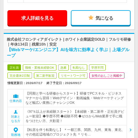
求人詳細を見る
気になる
株式会社フロンティアダイレクト | ホワイト企業認定GOLD｜フルリモ研修
｜年休134日｜残業10h｜安定
【Webマーケ/エンジニア】AIを味方に効率よく学ぶ｜上場グル
ープ
正社員
職種・業種未経験OK
急募
転勤なし
学歴不問
完全週休2日制
第二新卒歓迎
リモートワーク可
女性のおしごと掲載中
情報更新日：2026/07/17
終了予定日：
2026/09/17
【同期と学べる研修からスタート】研修でPCスキル・ビジネス
マナーから習得！Webデザイン・動画編集・Webマーケティング
仕事内容
など幅広い業務にチャレンジOK
《97％以上が未経験スタート》【未経験・第二新卒・正社員デビ
ュー歓迎】◆学歴不問 ◆経験不問 ◆ゼロからWeb業界で手に職
対象と
をつけたい方、大歓迎！
なる方
【転居を伴う転勤なし】 ＊一都三県、関西、九州、東海、東北、
その他近辺地域のプロジェクト先 ＊リモ…
勤務地