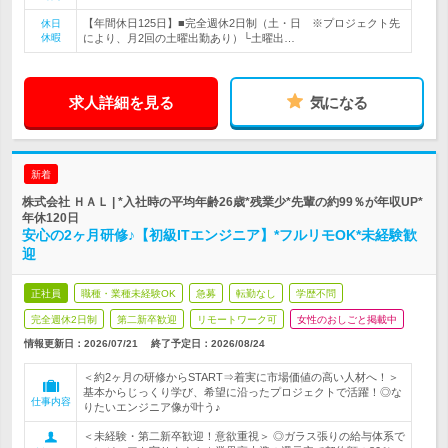
【年間休日125日】■完全週休2日制（土・日 ※プロジェクト先
休日
休暇
により、月2回の土曜出勤あり）└土曜出…
求人詳細を見る
気になる
新着
株式会社 ＨＡＬ | *入社時の平均年齢26歳*残業少*先輩の約99％が年収UP*
年休120日
安心の2ヶ月研修♪【初級ITエンジニア】*フルリモOK*未経験歓
迎
正社員
職種・業種未経験OK
急募
転勤なし
学歴不問
完全週休2日制
第二新卒歓迎
リモートワーク可
女性のおしごと掲載中
情報更新日：2026/07/21
終了予定日：
2026/08/24
＜約2ヶ月の研修からSTART⇒着実に市場価値の高い人材へ！＞
基本からじっくり学び、希望に沿ったプロジェクトで活躍！◎な
仕事内容
りたいエンジニア像が叶う♪
＜未経験・第二新卒歓迎！意欲重視＞ ◎ガラス張りの給与体系で