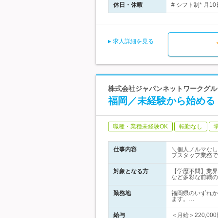
休日・休暇
# シフト制* 月
求人詳細を見る
株式会社ジャパンネットワークグル
福岡／未経験から始める
職種・業種未経験OK
転勤なし
仕事内容
＼個人ノルマなし
プスタッフ業務で
対象となる方
【学歴不問】業界
など多彩な前職の
勤務地
福岡県のいずれか
ます。…
給与
＜月給＞220,0