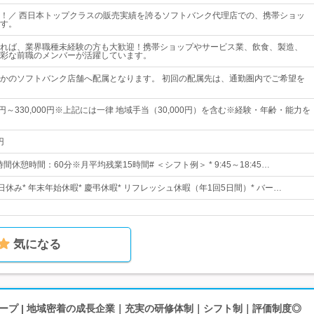
！／ 西日本トップクラスの販売実績を誇るソフトバンク代理店での、携帯ショッ
す。
れば、業界職種未経験の方も大歓迎！携帯ショップやサービス業、飲食、製造、
彩な前職のメンバーが活躍しています。
かのソフトバンク店舗へ配属となります。 初回の配属先は、通勤圏内でご希望を
00円～330,000円※上記には一律 地域手当（30,000円）を含む※経験・年齢・能力を
円
間休憩時間：60分※月平均残業15時間# ＜シフト例＞ * 9:45～18:45…
10日休み* 年末年始休暇* 慶弔休暇* リフレッシュ休暇（年1回5日間）* バー…
気になる
ープ | 地域密着の成長企業｜充実の研修体制｜シフト制｜評価制度◎