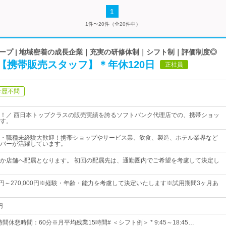
1
1件〜20件（全20件中）
ープ | 地域密着の成長企業｜充実の研修体制｜シフト制｜評価制度◎
【携帯販売スタッフ】＊年休120日
正社員
学歴不問
！／ 西日本トップクラスの販売実績を誇るソフトバンク代理店での、携帯ショッ
す。
・職種未経験大歓迎！携帯ショップやサービス業、飲食、製造、ホテル業界など
バーが活躍しています。
か店舗へ配属となります。 初回の配属先は、通勤圏内でご希望を考慮して決定し
00円～270,000円※経験・年齢・能力を考慮して決定いたします※試用期間3ヶ月あ
円
間休憩時間：60分※月平均残業15時間# ＜シフト例＞ * 9:45～18:45…