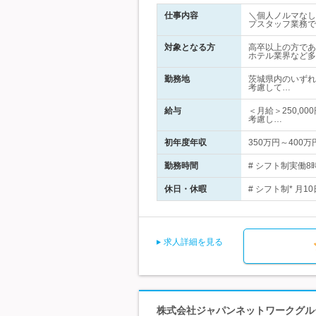
仕事内容
＼個人ノルマなし
プスタッフ業務で
対象となる方
高卒以上の方であ
ホテル業界など多
勤務地
茨城県内のいずれ
考慮して…
給与
＜月給＞250,0
考慮し…
初年度年収
350万円～400万
勤務時間
# シフト制実働8時
休日・休暇
# シフト制* 月
求人詳細を見る
株式会社ジャパンネットワークグル