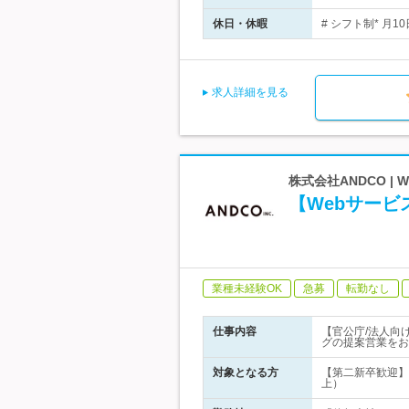
休日・休暇
# シフト制* 月
求人詳細を見る
株式会社ANDCO 
【Webサー
業種未経験OK
急募
転勤なし
仕事内容
【官公庁/法人向
グの提案営業をお
対象となる方
【第二新卒歓迎】
上）