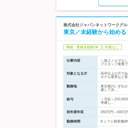
株式会社ジャパンネットワークグル
東京／未経験から始める
職種・業種未経験OK
転勤なし
仕事内容
＼個人ノルマなし
プスタッフ業務で
対象となる方
高卒以上の方であ
ホテル業界など多
勤務地
東京都のいずれか
慮して決…
給与
＜月給＞250,0
考慮し…
初年度年収
350万円～400万
勤務時間
# シフト制実働8時