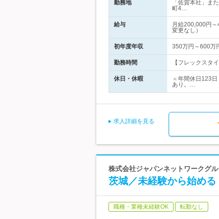
勤務地
「佐賀本社」また
町4…
給与
月給200,000
変更なし）
初年度年収
350万円～600万
勤務時間
【フレックスタイム
休日・休暇
＜年間休日123
あり。…
求人詳細を見る
株式会社ジャパンネットワークグル
茨城／未経験から始める
職種・業種未経験OK
転勤なし