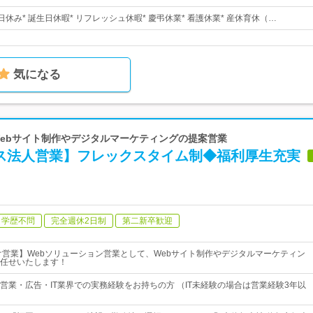
10日休み* 誕生日休暇* リフレッシュ休暇* 慶弔休業* 看護休業* 産休育休（…
気になる
| Webサイト制作やデジタルマーケティングの提案営業
ビス法人営業】フレックスタイム制◆福利厚生充実
学歴不問
完全週休2日制
第二新卒歓迎
け営業】Webソリューション営業として、Webサイト制作やデジタルマーケティン
任せいたします！
営業・広告・IT業界での実務経験をお持ちの方 （IT未経験の場合は営業経験3年以