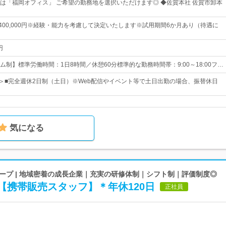
は「福岡オフィス」 ご希望の勤務地を選択いただけます◎ ◆佐賀本社 佐賀市卸本
円～400,000円※経験・能力を考慮して決定いたします※試用期間6か月あり（待遇に
円
制】標準労働時間：1日8時間／休憩60分標準的な勤務時間帯：9:00～18:00フ…
日＞■完全週休2日制（土日）※Web配信やイベント等で土日出勤の場合、振替休日
気になる
ープ | 地域密着の成長企業｜充実の研修体制｜シフト制｜評価制度◎
【携帯販売スタッフ】＊年休120日
正社員