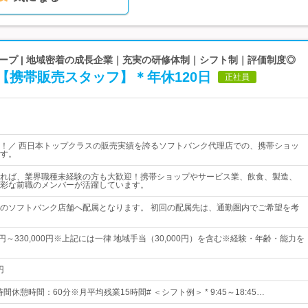
ープ | 地域密着の成長企業｜充実の研修体制｜シフト制｜評価制度◎
【携帯販売スタッフ】＊年休120日
正社員
！／ 西日本トップクラスの販売実績を誇るソフトバンク代理店での、携帯ショッ
す。
れば、業界職種未経験の方も大歓迎！携帯ショップやサービス業、飲食、製造、
彩な前職のメンバーが活躍しています。
のソフトバンク店舗へ配属となります。 初回の配属先は、通勤圏内でご希望を考
00円～330,000円※上記には一律 地域手当（30,000円）を含む※経験・年齢・能力を
円
間休憩時間：60分※月平均残業15時間# ＜シフト例＞ * 9:45～18:45…