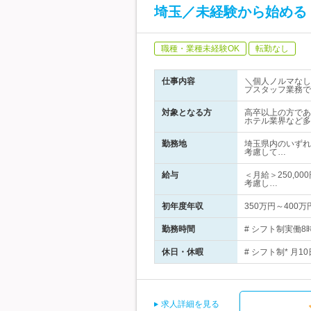
埼玉／未経験から始める
職種・業種未経験OK
転勤なし
仕事内容
＼個人ノルマなし
プスタッフ業務で
対象となる方
高卒以上の方であ
ホテル業界など多
勤務地
埼玉県内のいずれ
考慮して…
給与
＜月給＞250,0
考慮し…
初年度年収
350万円～400万
勤務時間
# シフト制実働8時
休日・休暇
# シフト制* 月
求人詳細を見る