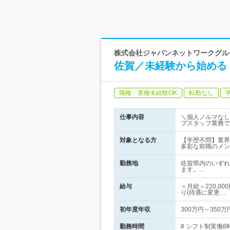
株式会社ジャパンネットワークグル
佐賀／未経験から始める
職種・業種未経験OK
転勤なし
仕事内容
＼個人ノルマなし
プスタッフ業務で
対象となる方
【学歴不問】業界
多彩な前職のメン
勤務地
佐賀県内のいずれ
ます。…
給与
＜月給＞220,0
り(待遇に変更…
初年度年収
300万円～350万
勤務時間
# シフト制実働8時