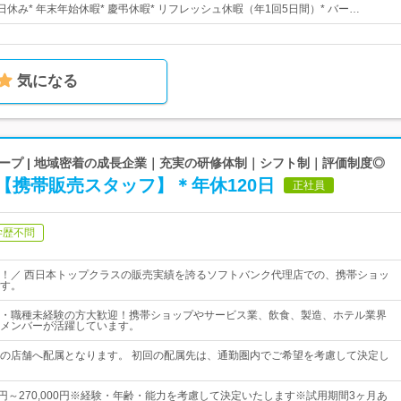
10日休み* 年末年始休暇* 慶弔休暇* リフレッシュ休暇（年1回5日間）* バー…
気になる
ープ | 地域密着の成長企業｜充実の研修体制｜シフト制｜評価制度◎
【携帯販売スタッフ】＊年休120日
正社員
学歴不問
！／ 西日本トップクラスの販売実績を誇るソフトバンク代理店での、携帯ショッ
す。
・職種未経験の方大歓迎！携帯ショップやサービス業、飲食、製造、ホテル業界
メンバーが活躍しています。
の店舗へ配属となります。 初回の配属先は、通勤圏内でご希望を考慮して決定し
00円～270,000円※経験・年齢・能力を考慮して決定いたします※試用期間3ヶ月あ