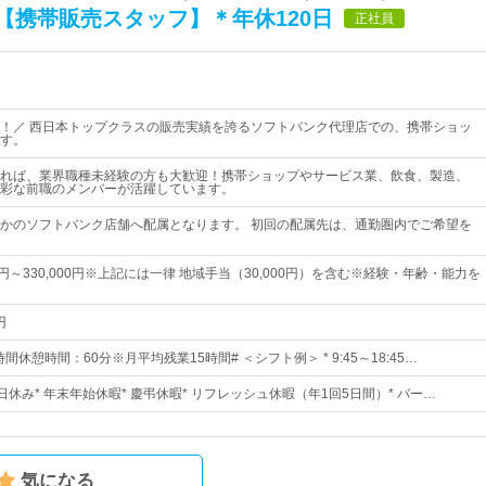
【携帯販売スタッフ】＊年休120日
正社員
！／ 西日本トップクラスの販売実績を誇るソフトバンク代理店での、携帯ショッ
す。
れば、業界職種未経験の方も大歓迎！携帯ショップやサービス業、飲食、製造、
彩な前職のメンバーが活躍しています。
かのソフトバンク店舗へ配属となります。 初回の配属先は、通勤圏内でご希望を
00円～330,000円※上記には一律 地域手当（30,000円）を含む※経験・年齢・能力を
円
間休憩時間：60分※月平均残業15時間# ＜シフト例＞ * 9:45～18:45…
10日休み* 年末年始休暇* 慶弔休暇* リフレッシュ休暇（年1回5日間）* バー…
気になる