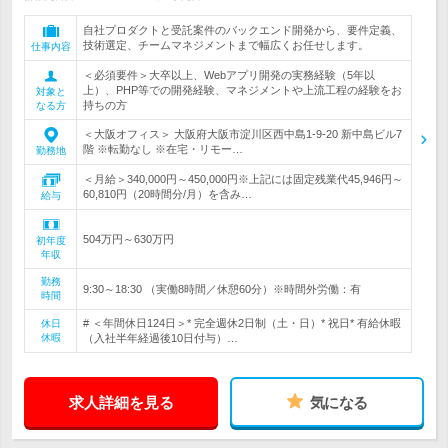
自社プロダクトと受託案件のバックエンド開発から、要件定義、
技術選定、チームマネジメントまで幅広くお任せします。
仕事内容
＜必須要件＞大卒以上、Webアプリ開発の実務経験（5年以
上）、PHP等での開発経験、マネジメントや上流工程の経験をお
対象と
持ちの方
なる方
＜大阪オフィス＞ 大阪府大阪市淀川区西中島1-9-20 新中島ビル7
階 ※転勤なし ※在宅・リモー…
勤務地
＜月給＞340,000円～450,000円※上記には固定残業代45,946円～
60,810円（20時間分/月）を含み…
給与
504万円～630万円
初年度
年収
勤務
9:30～18:30 （実働8時間／休憩60分）※時間外労働：有
時間
# ＜年間休日124日＞* 完全週休2日制（土・日）* 祝日* 有給休暇
休日
休暇
（入社半年経過後10日付与）…
求人詳細を見る
気になる