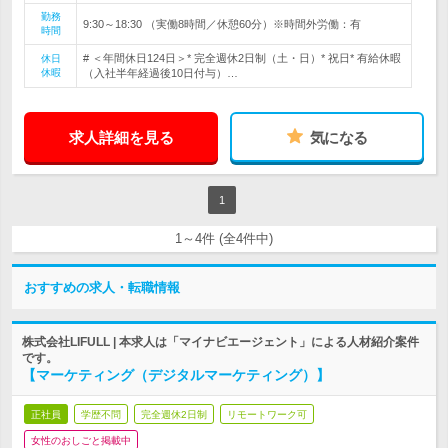
勤務
9:30～18:30 （実働8時間／休憩60分）※時間外労働：有
時間
# ＜年間休日124日＞* 完全週休2日制（土・日）* 祝日* 有給休暇
休日
休暇
（入社半年経過後10日付与）…
求人詳細を見る
気になる
1
1～4件 (全4件中)
おすすめの求人・転職情報
株式会社LIFULL | 本求人は「マイナビエージェント」による人材紹介案件
です。
【マーケティング（デジタルマーケティング）】
正社員
学歴不問
完全週休2日制
リモートワーク可
女性のおしごと掲載中