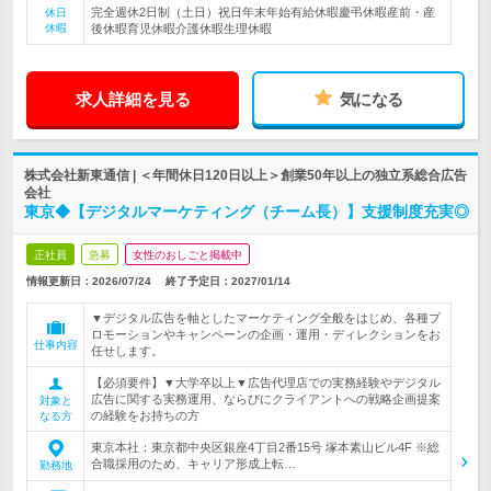
完全週休2日制（土日）祝日年末年始有給休暇慶弔休暇産前・産
休日
休暇
後休暇育児休暇介護休暇生理休暇
求人詳細を見る
気になる
株式会社新東通信 | ＜年間休日120日以上＞創業50年以上の独立系総合広告
会社
東京◆【デジタルマーケティング（チーム長）】支援制度充実◎
正社員
急募
女性のおしごと掲載中
情報更新日：2026/07/24
終了予定日：
2027/01/14
▼デジタル広告を軸としたマーケティング全般をはじめ、各種プ
ロモーションやキャンペーンの企画・運用・ディレクションをお
仕事内容
任せします。
【必須要件】▼大学卒以上▼広告代理店での実務経験やデジタル
広告に関する実務運用、ならびにクライアントへの戦略企画提案
対象と
の経験をお持ちの方
なる方
東京本社：東京都中央区銀座4丁目2番15号 塚本素山ビル4F ※総
合職採用のため、キャリア形成上転…
勤務地