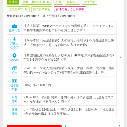
正社員
職種・業種未経験OK
急募
転勤なし
学歴不問
完全週休2日制
第二新卒歓迎
女性のおしごと掲載中
情報更新日：2026/08/07
終了予定日：
2026/10/01
【法人営業】WEBマーケティングの提供を通してクライアントの
集客や販路拡大のお手伝いをお任せします！
仕事内容
【学歴不問／未経験歓迎】人柄重視の採用です☆営業経験者は優
対象と
遇！「稼ぎたい」想いをお持ちの方は大歓迎♪
なる方
【希望地配属／転勤なし／駅チカ】 ◆本社 東京都新宿区西新宿2
丁目6-1 新宿住友ビル20F ＜ア…
勤務地
＜WEBマーケ法人営業経験者＞東京・大阪・福岡・北海道：月給
40万円～+インセンティブ+賞与年1回※固定残業代は、時…
給与
600万円～1400万円
初年度
年収
9:00～18:10（実働8時間／休憩70分）【予算達成した翌月にユニ
勤務
時間
ークな早上がり制度あり】当社で…
# ＜年間休日124日以上＞* 完全週休2日制（土日休み）* 祝日休み
休日
休暇
* 年末年始休暇あり（前年実績…