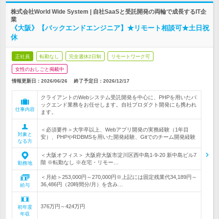
株式会社World Wide System | 自社SaaSと受託開発の両輪で成長するIT企
業
《大阪》【バックエンドエンジニア】★リモート相談可★土日祝
休
正社員
転勤なし
完全週休2日制
リモートワーク可
女性のおしごと掲載中
情報更新日：2026/06/26
終了予定日：
2026/12/17
クライアントのWebシステム受託開発を中心に、PHPを用いたバ
ックエンド業務をお任せします。自社プロダクト開発にも携われ
仕事内容
ます。
＜必須要件＞大学卒以上、Webアプリ開発の実務経験（1年目
対象と
安）、PHPやRDBMSを用いた開発経験、Gitでのチーム開発経験
なる方
＜大阪オフィス＞ 大阪府大阪市淀川区西中島1-9-20 新中島ビル7
階 ※転勤なし ※在宅・リモー…
勤務地
＜月給＞253,000円～270,000円※上記には固定残業代34,189円～
36,486円（20時間分/月）を含み…
給与
376万円～424万円
初年度
年収