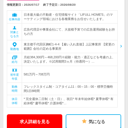
情報更新日：2026/07/17
終了予定日：
2026/08/20
日本最大級の不動産・住宅情報サイト「LIFULL HOME'S」のマ
ーケティング領域における各種業務をお任せいたします。
仕事内容
広告代理店や事業会社にて、大規模予算での広告運用経験をお持
対象と
ちの方
なる方
東京都千代田区麹町1-4-4 【雇い入れ直後】上記事業所 【変更の
範囲】会社の定める事業所
勤務地
月給384,300円～468,200円※経験・能力・適正などを考慮の上、
決定いたします。※試用期間3ヵ月（待遇同一）…
給与
581万円～708万円
初年度
年収
フレックスタイム制・コアタイム11：00～15：00・標準労働時
勤務
時間
間1日8時間
* 完全週休二日制（土・日）、祝日* 年末年始休暇* 夏季休暇* 有
休日
休暇
給休暇* 慶弔休暇* 介護休暇*…
求人詳細を見る
気になる