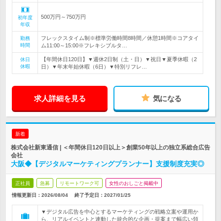
500万円～750万円
初年度
年収
フレックスタイム制※標準労働時間8時間／休憩1時間※コアタイ
勤務
時間
ム11:00～15:00※フレキシブルタ…
【年間休日120日】▼週休2日制（土・日）▼祝日▼夏季休暇（2
休日
休暇
日）▼年末年始休暇（6日）▼特別リフレ…
求人詳細を見る
気になる
新着
株式会社新東通信 | ＜年間休日120日以上＞創業50年以上の独立系総合広告
会社
大阪◆【デジタルマーケティングプランナー】支援制度充実◎
正社員
急募
リモートワーク可
女性のおしごと掲載中
情報更新日：2026/08/04
終了予定日：
2027/01/25
▼デジタル広告を中心とするマーケティングの戦略立案や運用か
ら、リアルイベントと連動した統合的な企画・提案まで幅広い領