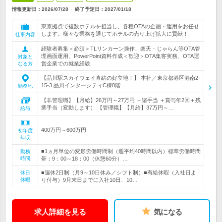
情報更新日：2026/07/28
終了予定日：
2027/01/18
東京拠点で複数ホテルを担当し、各種OTAの企画・運用をお任せ
します。様々な業務を通じてホテルの売り上げ拡大に貢献！
仕事内容
経験者募集＜必須＞TLリンカーン操作、楽天・じゃらん等OTA管
理画面運用、PowerPoint資料作成＜歓迎＞OTA集客実務、OTA運
対象と
営企業での就業経験
なる方
【品川駅スカイウェイ直結の好立地！】 本社／東京都港区港南2-
15-3 品川インターシティC棟8階…
勤務地
【非管理職】【月給】26万円～27万円 ＋諸手当 ＋賞与年2回＋残
業手当（変動します） 【管理職】【月給】37万円～…
給与
400万円～600万円
初年度
年収
■1ヵ月単位の変形労働時間制（週平均40時間以内）標準労働時間
勤務
時間
帯：9：00～18：00（休憩60分）…
■週休2日制（月9～10日休み／シフト制）■有給休暇（入社日よ
休日
休暇
り付与）9月末日までに入社10日、10…
求人詳細を見る
気になる