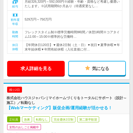
月給326,320円～592,000円※経験・年齢・資格など考慮し優遇い
たします。※試用期間6か月あり（待遇変更なし…
給与
529万円～750万円
初年度
年収
フレックスタイム制※標準労働時間8時間／休憩1時間※コアタイ
勤務
時間
ム11:00～15:00※標準的な労働時…
【年間休日120日】▼週休2日制（土・日）▼祝日▼夏季休暇▼年
休日
休暇
末年始休暇▼年間有給休暇（入社直後に付…
求人詳細を見る
気になる
残り2日
株式会社ハウスジャパン | マイホームづくりをトータルにサポート（設計～
施工）／転勤なし
【Webマーケティング】販促企画/運用経験が活かせる！
正社員
急募
転勤なし
完全週休2日制
第二新卒歓迎
女性のおしごと掲載中