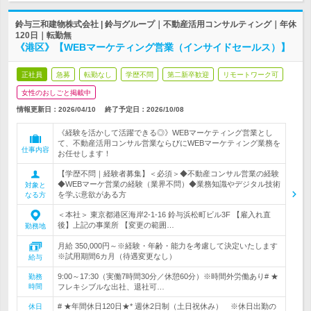
鈴与三和建物株式会社 | 鈴与グループ｜不動産活用コンサルティング｜年休
120日｜転勤無
《港区》【WEBマーケティング営業（インサイドセールス）】
正社員
急募
転勤なし
学歴不問
第二新卒歓迎
リモートワーク可
女性のおしごと掲載中
情報更新日：2026/04/10
終了予定日：
2026/10/08
《経験を活かして活躍できる◎》WEBマーケティング営業とし
て、不動産活用コンサル営業ならびにWEBマーケティング業務を
仕事内容
お任せします！
【学歴不問｜経験者募集】＜必須＞◆不動産コンサル営業の経験
◆WEBマーケ営業の経験（業界不問）◆業務知識やデジタル技術
対象と
を学ぶ意欲がある方
なる方
＜本社＞ 東京都港区海岸2-1-16 鈴与浜松町ビル3F 【雇入れ直
後】上記の事業所 【変更の範囲…
勤務地
月給 350,000円～※経験・年齢・能力を考慮して決定いたします
※試用期間6カ月（待遇変更なし）
給与
9:00～17:30（実働7時間30分／休憩60分）※時間外労働あり# ★
勤務
時間
フレキシブルな出社、退社可…
# ★年間休日120日★* 週休2日制（土日祝休み） ※休日出勤の
休日