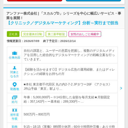
アンファー株式会社 | 「スカルプD」シリーズを中心に幅広いサービス・事
業を展開！
【クリニック／デジタルマーケティング】分析～実行まで担当
正社員
完全週休2日制
第二新卒歓迎
女性のおしごと掲載中
情報更新日：2026/07/09
終了予定日：
2026/12/14
自社の課題と、ユーザーの意図を把握し、複数のデジタルメディ
アを活用した総合的なデジタルマーケティングの戦略立案を行っ
仕事内容
ていきます。
【経験を活かせます◎】デジタル広告の運用経験、またはディレ
対象と
クションの経験をお持ちの方
なる方
■本社 東京都千代田区 丸の内2-7-2 JPタワー26F 《アクセス》
JR山手線「東京」駅より…
勤務地
年俸：5,000,000円～※14分割した金額を毎月支給★月額固定
給：357,142円～ー基本給：289,330円～…
給与
500万円～800万円
初年度
年収
9:15～18:15《実働》8時間※休憩：60分※時間外労働：あり※時
勤務