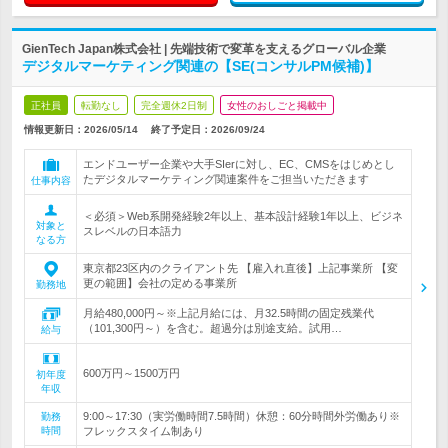
GienTech Japan株式会社 | 先端技術で変革を支えるグローバル企業
デジタルマーケティング関連の【SE(コンサルPM候補)】
正社員
転勤なし
完全週休2日制
女性のおしごと掲載中
情報更新日：2026/05/14
終了予定日：
2026/09/24
エンドユーザー企業や大手SIerに対し、EC、CMSをはじめとし
たデジタルマーケティング関連案件をご担当いただきます
仕事内容
＜必須＞Web系開発経験2年以上、基本設計経験1年以上、ビジネ
対象と
スレベルの日本語力
なる方
東京都23区内のクライアント先 【雇入れ直後】上記事業所 【変
更の範囲】会社の定める事業所
勤務地
月給480,000円～※上記月給には、月32.5時間の固定残業代
（101,300円～）を含む。超過分は別途支給。試用…
給与
600万円～1500万円
初年度
年収
9:00～17:30（実労働時間7.5時間）休憩：60分時間外労働あり※
勤務
時間
フレックスタイム制あり