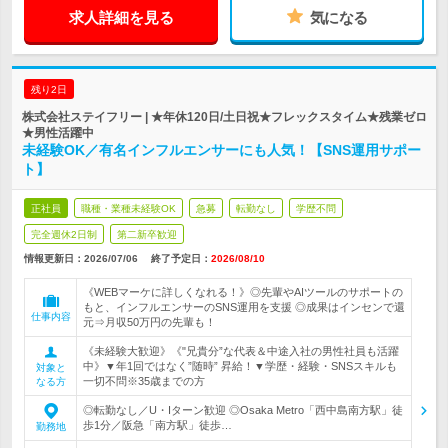
求人詳細を見る
気になる
残り2日
株式会社ステイフリー | ★年休120日/土日祝★フレックスタイム★残業ゼロ
★男性活躍中
未経験OK／有名インフルエンサーにも人気！【SNS運用サポー
ト】
正社員
職種・業種未経験OK
急募
転勤なし
学歴不問
完全週休2日制
第二新卒歓迎
情報更新日：2026/07/06
終了予定日：
2026/08/10
《WEBマーケに詳しくなれる！》◎先輩やAIツールのサポートの
もと、インフルエンサーのSNS運用を支援 ◎成果はインセンで還
仕事内容
元⇒月収50万円の先輩も！
《未経験大歓迎》《"兄貴分”な代表＆中途入社の男性社員も活躍
中》▼年1回ではなく”随時” 昇給！▼学歴・経験・SNSスキルも
対象と
一切不問※35歳までの方
なる方
◎転勤なし／U・Iターン歓迎 ◎Osaka Metro「西中島南方駅」徒
歩1分／阪急「南方駅」徒歩…
勤務地