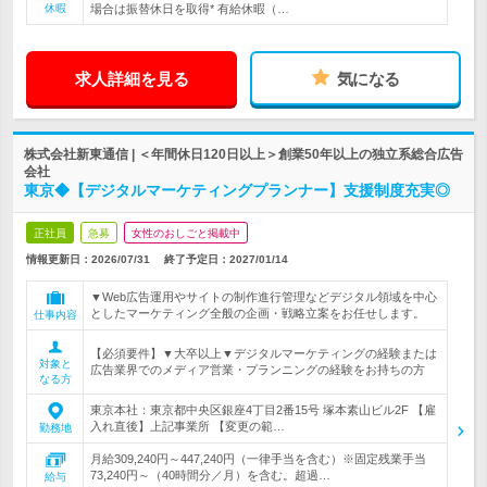
休暇
場合は振替休日を取得* 有給休暇（…
求人詳細を見る
気になる
株式会社新東通信 | ＜年間休日120日以上＞創業50年以上の独立系総合広告
会社
東京◆【デジタルマーケティングプランナー】支援制度充実◎
正社員
急募
女性のおしごと掲載中
情報更新日：2026/07/31
終了予定日：
2027/01/14
▼Web広告運用やサイトの制作進行管理などデジタル領域を中心
としたマーケティング全般の企画・戦略立案をお任せします。
仕事内容
【必須要件】▼大卒以上▼デジタルマーケティングの経験または
対象と
広告業界でのメディア営業・プランニングの経験をお持ちの方
なる方
東京本社：東京都中央区銀座4丁目2番15号 塚本素山ビル2F 【雇
入れ直後】上記事業所 【変更の範…
勤務地
月給309,240円～447,240円（一律手当を含む）※固定残業手当
73,240円～（40時間分／月）を含む。超過…
給与