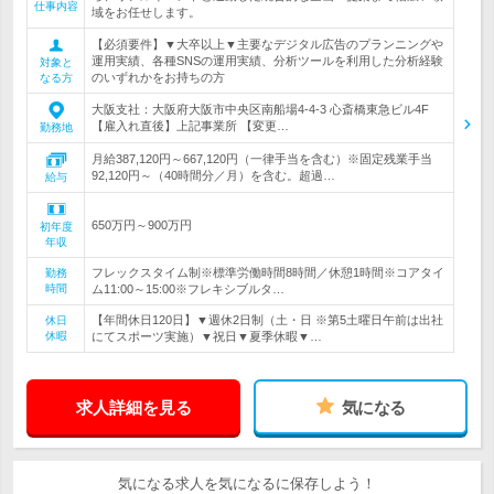
仕事内容
域をお任せします。
【必須要件】▼大卒以上▼主要なデジタル広告のプランニングや
運用実績、各種SNSの運用実績、分析ツールを利用した分析経験
対象と
のいずれかをお持ちの方
なる方
大阪支社：大阪府大阪市中央区南船場4-4-3 心斎橋東急ビル4F
【雇入れ直後】上記事業所 【変更…
勤務地
月給387,120円～667,120円（一律手当を含む）※固定残業手当
92,120円～（40時間分／月）を含む。超過…
給与
650万円～900万円
初年度
年収
フレックスタイム制※標準労働時間8時間／休憩1時間※コアタイ
勤務
時間
ム11:00～15:00※フレキシブルタ…
【年間休日120日】▼週休2日制（土・日 ※第5土曜日午前は出社
休日
休暇
にてスポーツ実施）▼祝日▼夏季休暇▼…
求人詳細を見る
気になる
気になる求人を気になるに保存しよう！