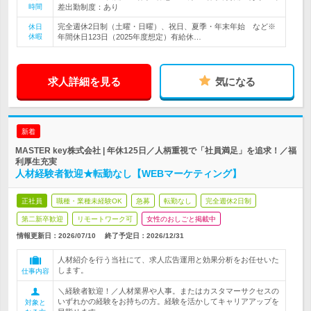
時間
差出勤制度：あり
完全週休2日制（土曜・日曜）、祝日、夏季・年末年始 など※
休日
休暇
年間休日123日（2025年度想定）有給休…
求人詳細を見る
気になる
新着
MASTER key株式会社 | 年休125日／人柄重視で「社員満足」を追求！／福
利厚生充実
人材経験者歓迎★転勤なし【WEBマーケティング】
正社員
職種・業種未経験OK
急募
転勤なし
完全週休2日制
第二新卒歓迎
リモートワーク可
女性のおしごと掲載中
情報更新日：2026/07/10
終了予定日：
2026/12/31
人材紹介を行う当社にて、求人広告運用と効果分析をお任せいた
します。
仕事内容
＼経験者歓迎！／人材業界や人事。またはカスタマーサクセスの
いずれかの経験をお持ちの方。経験を活かしてキャリアアップを
対象と