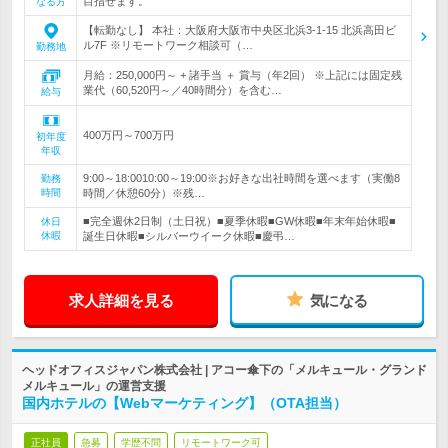
目指せます。
なる方
【転勤なし】 本社：大阪府大阪市中央区北浜3-1-15 北浜高田ビ
ル7F ※リモートワーク相談可（…
勤務地
月給：250,000円～ + 諸手当 ＋ 賞与（年2回） ※上記には固定残
業代（60,520円～／40時間分）を含む…
給与
400万円～700万円
初年度
年収
9:00～18:0010:00～19:00※お好きな出社時間を選べます（実働8
勤務
時間
時間／休憩60分）※残…
■完全週休2日制（土日祝）■夏季休暇■GW休暇■年末年始休暇■
休日
休暇
誕生日休暇■シルバーウイーク休暇■慶弔…
求人詳細を見る
気になる
ヘッドオフィスジャパン株式会社 | アコー傘下の「メルキュール・グランド
メルキュール」の運営支援
国内ホテルの【Webマーケティング】（OTA担当）
正社員
急募
学歴不問
リモートワーク可