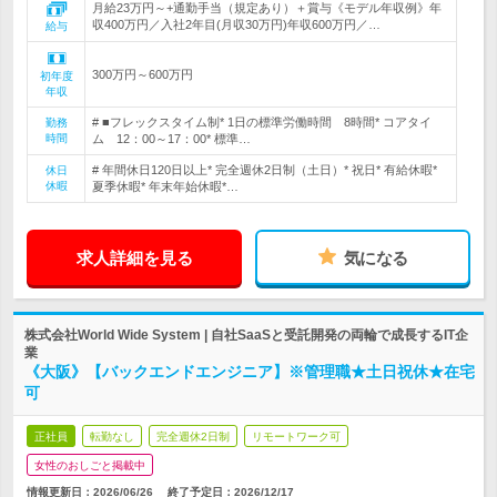
月給23万円～+通勤手当（規定あり）＋賞与《モデル年収例》年
収400万円／入社2年目(月収30万円)年収600万円／…
給与
300万円～600万円
初年度
年収
# ■フレックスタイム制* 1日の標準労働時間 8時間* コアタイ
勤務
時間
ム 12：00～17：00* 標準…
# 年間休日120日以上* 完全週休2日制（土日）* 祝日* 有給休暇*
休日
休暇
夏季休暇* 年末年始休暇*…
求人詳細を見る
気になる
株式会社World Wide System | 自社SaaSと受託開発の両輪で成長するIT企
業
《大阪》【バックエンドエンジニア】※管理職★土日祝休★在宅
可
正社員
転勤なし
完全週休2日制
リモートワーク可
女性のおしごと掲載中
情報更新日：2026/06/26
終了予定日：
2026/12/17