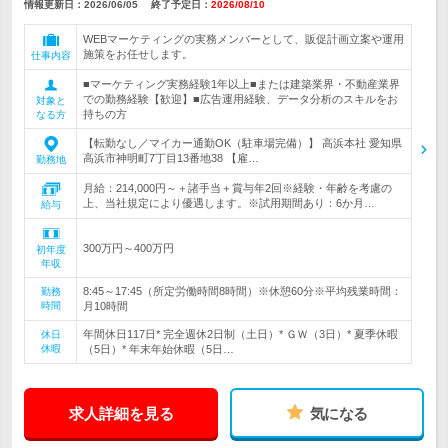
情報更新日：2026/06/05
終了予定日：
2026/08/10
WEBマーケティングの実務メンバーとして、販促計画立案や運用
施策をお任せします。
仕事内容
■マーケティング実務経験1年以上■または建築業界・不動産業界
での勤務経験【歓迎】■広告運用経験、データ分析のスキルをお
対象と
持ちの方
なる方
【転勤なし／マイカー通勤OK（駐車場完備）】 高浜本社 愛知県
高浜市神明町7丁目13番地38 【雇…
勤務地
月給：214,000円～＋諸手当＋賞与年2回※経験・年齢を考慮の
上、当社規定により優遇します。※試用期間あり：6か月…
給与
300万円～400万円
初年度
年収
8:45～17:45（所定労働時間8時間）※休憩60分※平均残業時間：
勤務
時間
月10時間
年間休日117日* 完全週休2日制（土日）* ＧＷ（3日）* 夏季休暇
休日
休暇
（5日）* 年末年始休暇（5日…
求人詳細を見る
気になる