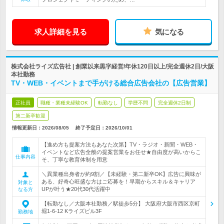
求人詳細を見る
気になる
株式会社ライズ広告社 | 創業以来黒字経営/年休120日以上/完全週休2日/大阪
本社勤務
TV・WEB・イベントまで手がける総合広告会社の【広告営業】
正社員
職種・業種未経験OK
転勤なし
学歴不問
完全週休2日制
第二新卒歓迎
情報更新日：2026/08/05
終了予定日：
2026/10/01
【進め方も提案方法もあなた次第】TV・ラジオ・新聞・WEB・
イベントなど広告全般の提案営業をお任せ★自由度が高いからこ
仕事内容
そ、丁寧な教育体制を用意
＼異業種出身者が約9割／【未経験・第二新卒OK】広告に興味が
ある、好奇心旺盛な方はご応募を！早期からスキル＆キャリア
対象と
UPが叶う★20代30代活躍中
なる方
【転勤なし／大阪本社勤務／駅徒歩5分】 大阪府大阪市西区京町
堀1-6-12 Kライズビル3F
勤務地