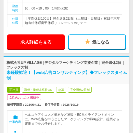
勤務
10：00～19：00（1時間休憩）
時間
【年間休日130日】完全週休2日制（土曜日・日曜日）祝日年末年
休日
休暇
始有給休暇慶弔休暇リフレッシュホリデー…
求人詳細を見る
気になる
株式会社UP VILLAGE | デジタルマーケティング支援企業｜完全週休2日｜
フレックス制
未経験歓迎！【web広告コンサルティング】◆フレックスタイム
制
正社員
職種・業種未経験OK
急募
完全週休2日制
女性のおしごと掲載中
情報更新日：2026/04/21
終了予定日：
2026/10/19
ヘルスケアやコスメ業界など通販・EC系クライアントメイン
に、Web広告を中心としたマーケティングの戦略設計、提案から
仕事内容
運用までをお任せします。