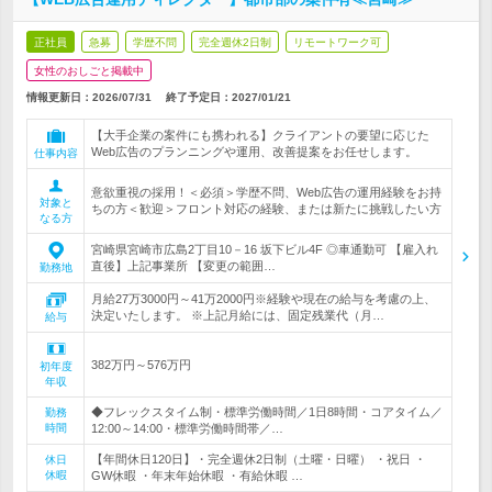
正社員
急募
学歴不問
完全週休2日制
リモートワーク可
女性のおしごと掲載中
情報更新日：2026/07/31
終了予定日：
2027/01/21
【大手企業の案件にも携われる】クライアントの要望に応じた
Web広告のプランニングや運用、改善提案をお任せします。
仕事内容
意欲重視の採用！＜必須＞学歴不問、Web広告の運用経験をお持
対象と
ちの方＜歓迎＞フロント対応の経験、または新たに挑戦したい方
なる方
宮崎県宮崎市広島2丁目10－16 坂下ビル4F ◎車通勤可 【雇入れ
直後】上記事業所 【変更の範囲…
勤務地
月給27万3000円～41万2000円※経験や現在の給与を考慮の上、
決定いたします。 ※上記月給には、固定残業代（月…
給与
382万円～576万円
初年度
年収
◆フレックスタイム制・標準労働時間／1日8時間・コアタイム／
勤務
時間
12:00～14:00・標準労働時間帯／…
【年間休日120日】・完全週休2日制（土曜・日曜） ・祝日 ・
休日
休暇
GW休暇 ・年末年始休暇 ・有給休暇 …