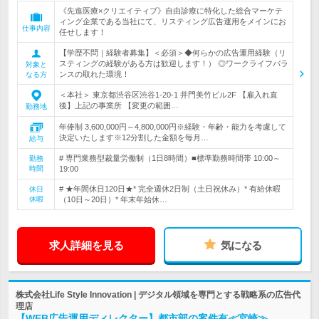
《先進医療×クリエイティブ》自由診療に特化した総合マーケテ
ィング企業である当社にて、リスティング広告運用をメインにお
仕事内容
任せします！
【学歴不問｜経験者募集】＜必須＞◆何らかの広告運用経験（リ
スティングの経験がある方は歓迎します！） ◎ワークライフバラ
対象と
ンスの取れた環境！
なる方
＜本社＞ 東京都渋谷区渋谷1-20-1 井門美竹ビル2F 【雇入れ直
後】上記の事業所 【変更の範囲…
勤務地
年俸制 3,600,000円～4,800,000円※経験・年齢・能力を考慮して
決定いたします※12分割した金額を毎月…
給与
# 専門業務型裁量労働制（1日8時間）■標準勤務時間帯 10:00～
勤務
時間
19:00
# ★年間休日120日★* 完全週休2日制（土日祝休み）* 有給休暇
休日
休暇
（10日～20日）* 年末年始休…
求人詳細を見る
気になる
株式会社Life Style Innovation | デジタル領域を専門とする戦略系の広告代
理店
【WEB広告運用ディレクター】都市部の案件有≪宮崎≫