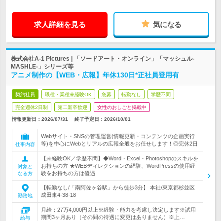
求人詳細を見る
気になる
株式会社A-1 Pictures | 「ソードアート・オンライン」「マッシュル-
MASHLE-」シリーズ等
アニメ制作の【WEB・広報】年休130日*正社員登用有
契約社員
職種・業種未経験OK
急募
転勤なし
学歴不問
完全週休2日制
第二新卒歓迎
女性のおしごと掲載中
情報更新日：2026/07/31
終了予定日：
2026/10/01
Webサイト・SNSの管理運営(情報更新・コンテンツの企画実行
等)を中心にWebとリアルの広報全般をお任せします！◎完休2日
仕事内容
【未経験OK／学歴不問】◆Word・Excel・Photoshopのスキルを
お持ちの方 ★WEBディレクションの経験、WordPressの使用経
対象と
験をお持ちの方は優遇
なる方
【転勤なし/「南阿佐ヶ谷駅」から徒歩3分】 本社/東京都杉並区
成田東4-38-18
勤務地
月給：27万4,000円以上※経験・能力を考慮し決定します※試用
期間3ヶ月あり（その間の待遇に変更はありません）※上…
給与