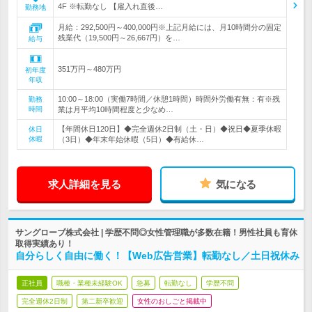
4F ※転勤なし 【雇入れ直後…
勤務地
月給：292,500円～400,000円※上記月給には、月10時間分の固定
残業代（19,500円～26,667円）を…
給与
351万円～480万円
初年度
年収
10:00～18:00（実働7時間／休憩1時間）時間外労働有無：有※残
勤務
時間
業は月平均10時間程度と少なめ…
【年間休日120日】◆完全週休2日制（土・日）◆祝日◆夏季休暇
休日
休暇
（3日）◆年末年始休暇（5日）◆有給休…
求人詳細を見る
気になる
サングローブ株式会社 | 学歴不問◎女性管理職が多数在籍！男性社員も育休
取得実績あり！
自分らしく自由に働く！【Web広告営業】転勤なし／土日祝休み
正社員
職種・業種未経験OK
急募
転勤なし
学歴不問
完全週休2日制
第二新卒歓迎
女性のおしごと掲載中