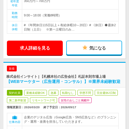
350万円～700万円
初年度
年収
勤務
9:00～18:00（実働8時間）
時間
# 《年間休日115日以上＋有給休暇10～20日》# 《休日》◆週休2
休日
休暇
日制（土日） ※第一土曜日のみ…
求人詳細を見る
気になる
新着
株式会社インサイト | 【札幌本社の広告会社】札証本則市場上場
【WEBマーケター（広告運用・コンサル）】※業界未経験歓迎
契約社員
業種未経験OK
急募
転勤なし
学歴不問
完全週休2日制
第二新卒歓迎
リモートワーク可
女性のおしごと掲載中
情報更新日：2026/03/20
終了予定日：
2026/09/17
企業のデジタル広告（Google広告・SNS広告など）のプランニン
グ・運用・改善を担当していただきます。
仕事内容