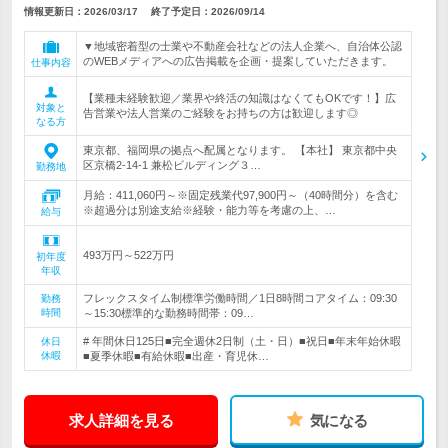
情報更新日：2026/03/17
終了予定日：
2026/09/14
▼地域密着型の士業や不動産会社などの法人企業へ、自治体公認
のWEBメディアへの広告掲載を企画・提案していただきます。
仕事内容
【業種未経験歓迎／業界や終活の知識はなくてもOKです！】広
対象と
告営業や法人営業のご経験をお持ちの方は歓迎します◎
なる方
東京都、福岡県の拠点へ配属となります。 【本社】 東京都中央
区京橋2-14-1 兼松ビルディング３…
勤務地
月給：411,060円～※固定残業代97,900円～（40時間分）を含む
※超過分は別途支給※経験・能力等を考慮の上、…
給与
493万円～522万円
初年度
年収
フレックスタイム制標準労働時間／1日8時間コアタイム：09:30
勤務
時間
～15:30標準的な勤務時間帯：09…
# 年間休日125日■完全週休2日制（土・日）■祝日■年末年始休暇
休日
休暇
■夏季休暇■有給休暇■出産・育児休…
求人詳細を見る
気になる