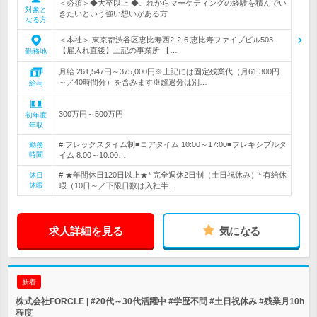
＜必須＞◆大卒以上 ◆これからマーケティングの経験を積んでい
対象と
きたいという強い想いがある方
なる方
＜本社＞ 東京都渋谷区恵比寿西2-2-6 恵比寿ファイブビル503
【雇入れ直後】上記の事業所 【…
勤務地
月給 261,547円～375,000円※上記には固定残業代（月61,300円
～／40時間分）を含みます※超過分は別…
給与
300万円～500万円
初年度
年収
# フレックスタイム制■コアタイム 10:00～17:00■フレキシブルタ
勤務
時間
イム 8:00～10:00…
# ★年間休日120日以上★* 完全週休2日制（土日祝休み）* 有給休
休日
休暇
暇（10日～／下限日数は入社半…
求人詳細を見る
気になる
新着
株式会社FORCLE | #20代～30代活躍中 #学歴不問 #土日祝休み #残業月10h
程度