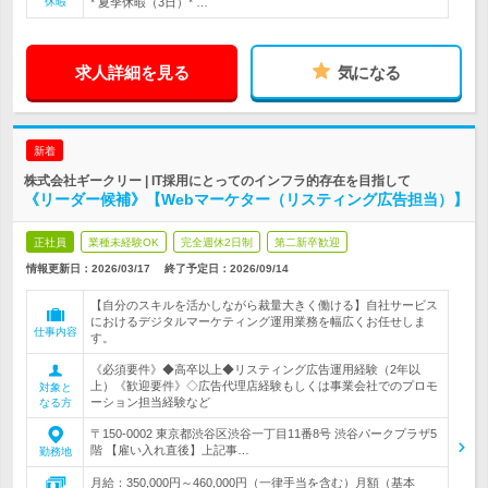
休暇
* 夏季休暇（3日）* …
求人詳細を見る
気になる
新着
株式会社ギークリー | IT採用にとってのインフラ的存在を目指して
《リーダー候補》【Webマーケター（リスティング広告担当）】
正社員
業種未経験OK
完全週休2日制
第二新卒歓迎
情報更新日：2026/03/17
終了予定日：
2026/09/14
【自分のスキルを活かしながら裁量大きく働ける】自社サービス
におけるデジタルマーケティング運用業務を幅広くお任せしま
仕事内容
す。
《必須要件》◆高卒以上◆リスティング広告運用経験（2年以
上）《歓迎要件》◇広告代理店経験もしくは事業会社でのプロモ
対象と
ーション担当経験など
なる方
〒150-0002 東京都渋谷区渋谷一丁目11番8号 渋谷パークプラザ5
階 【雇い入れ直後】上記事…
勤務地
月給：350,000円～460,000円（一律手当を含む）月額（基本