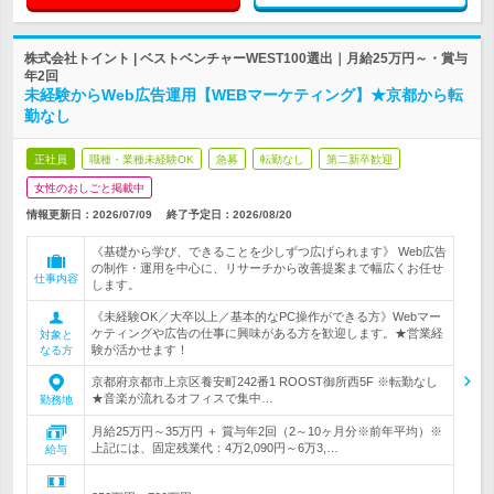
株式会社トイント | ベストベンチャーWEST100選出｜月給25万円～・賞与
年2回
未経験からWeb広告運用【WEBマーケティング】★京都から転
勤なし
正社員
職種・業種未経験OK
急募
転勤なし
第二新卒歓迎
女性のおしごと掲載中
情報更新日：2026/07/09
終了予定日：
2026/08/20
《基礎から学び、できることを少しずつ広げられます》 Web広告
の制作・運用を中心に、リサーチから改善提案まで幅広くお任せ
仕事内容
します。
《未経験OK／大卒以上／基本的なPC操作ができる方》Webマー
ケティングや広告の仕事に興味がある方を歓迎します。★営業経
対象と
験が活かせます！
なる方
京都府京都市上京区養安町242番1 ROOST御所西5F ※転勤なし
★音楽が流れるオフィスで集中…
勤務地
月給25万円～35万円 ＋ 賞与年2回（2～10ヶ月分※前年平均）※
上記には、固定残業代：4万2,090円～6万3,…
給与