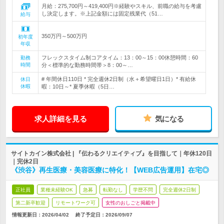
月給：275,700円～419,400円※経験やスキル、前職の給与を考慮
し決定します。※上記金額には固定残業代（51…
給与
350万円～500万円
初年度
年収
フレックスタイム制コアタイム：13：00～15：00休憩時間：60
勤務
時間
分＜標準的な勤務時間帯＞8：00～…
# 年間休日110日 * 完全週休2日制（水＋希望曜日1日）* 有給休
休日
休暇
暇：10日～* 夏季休暇（5日…
求人詳細を見る
気になる
サイトカイン株式会社 | 『伝わるクリエイティブ』を目指して｜年休120日
｜完休2日
《渋谷》再生医療・美容医療に特化！【WEB広告運用】在宅◎
正社員
業種未経験OK
急募
転勤なし
学歴不問
完全週休2日制
第二新卒歓迎
リモートワーク可
女性のおしごと掲載中
情報更新日：2026/04/02
終了予定日：
2026/09/07