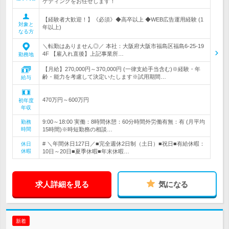
ケティングをお任せします！
【経験者大歓迎！】《必須》◆高卒以上 ◆WEB広告運用経験 (1
対象と
年以上)
なる方
＼転勤はありません◎／ 本社：大阪府大阪市福島区福島6-25-19
4F 【雇入れ直後】上記事業所…
勤務地
【月給】270,000円～370,000円 (一律支給手当含む)※経験・年
齢・能力を考慮して決定いたします※試用期間…
給与
470万円～600万円
初年度
年収
9:00～18:00 実働：8時間休憩：60分時間外労働有無：有 (月平均
勤務
時間
15時間)※時短勤務の相談…
# ＼年間休日127日／■完全週休2日制（土日）■祝日■有給休暇：
休日
休暇
10日～20日■夏季休暇■年末休暇…
求人詳細を見る
気になる
新着