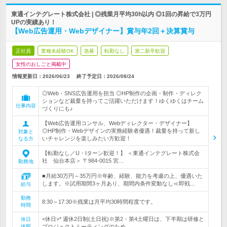
東通インテグレート株式会社 | ◎残業月平均30h以内 ◎1回の昇給で3万円
UPの実績あり！
【Web広告運用・Webデザイナー】賞与年2回＋決算賞与
正社員
業種未経験OK
急募
転勤なし
第二新卒歓迎
女性のおしごと掲載中
情報更新日：2026/06/23
終了予定日：
2026/08/24
◎Web・SNS広告運用を担当 ◎HP制作の企画・制作・ディレク
ションなど裁量を持ってご活躍いただけます！ゆくゆくはチーム
仕事内容
づくりにも♪
【Web広告運用コンサル、Webディレクター・デザイナー】
◎HP制作・Webデザインの実務経験者優遇！裁量を持って新し
対象と
いチャレンジを楽しみたい方歓迎！
なる方
【転勤なし／U・Iターン歓迎！】 ＜東通インテグレート株式会
社 仙台本店＞ 〒984-0015 宮…
勤務地
■月給30万円～35万円※年齢、経験、能力を考慮の上、優遇いた
します。※試用期間3ヶ月あり、期間内条件変動なし≪即戦…
給与
勤務
8:30～17:30※残業は月平均30時間程度です。
時間
<休日>* 週休2日制(土日祝)※第2・第4土曜日は、下半期は研修と
休日
休暇
プロジェクトミーティングのため、…