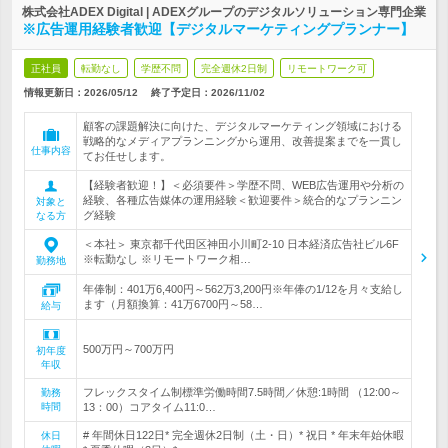
株式会社ADEX Digital | ADEXグループのデジタルソリューション専門企業
※広告運用経験者歓迎【デジタルマーケティングプランナー】
正社員
転勤なし
学歴不問
完全週休2日制
リモートワーク可
情報更新日：2026/05/12
終了予定日：
2026/11/02
顧客の課題解決に向けた、デジタルマーケティング領域における
戦略的なメディアプランニングから運用、改善提案までを一貫し
仕事内容
てお任せします。
【経験者歓迎！】＜必須要件＞学歴不問、WEB広告運用や分析の
経験、各種広告媒体の運用経験＜歓迎要件＞統合的なプランニン
対象と
グ経験
なる方
＜本社＞ 東京都千代田区神田小川町2-10 日本経済広告社ビル6F
※転勤なし ※リモートワーク相…
勤務地
年俸制：401万6,400円～562万3,200円※年俸の1/12を月々支給し
ます（月額換算：41万6700円～58…
給与
500万円～700万円
初年度
年収
フレックスタイム制標準労働時間7.5時間／休憩:1時間 （12:00～
勤務
時間
13：00）コアタイム11:0…
# 年間休日122日* 完全週休2日制（土・日）* 祝日 * 年末年始休暇
休日