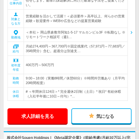
任せします。顧客の課題解決に向けた最適な手法をご提案くださ
仕事内容
い。
営業経験を活かして活躍！＜必須要件＞高卒以上、何らかの営業
対象と
経験＜歓迎要件＞WEBや広告などの提案営業経験
なる方
＜本社＞ 岡山県倉敷市阿知1-5-17 マルカンビル3F ※転勤なし ※
リモートワーク相談可（週1…
勤務地
月給274,400円～367,700円※固定残業代（57,971円～77,683円／
35時間分）含む。超過分は別途支…
給与
400万円～500万円
初年度
年収
9:00～18:00（実働8時間／休憩60分）※時間外労働あり（月平均
勤務
時間
20時間程度）
# ＜年間休日124日＞* 完全週休2日制（土日）* 祝日* 有給休暇
休日
休暇
（入社半年後に10日～付与）*…
求人詳細を見る
気になる
株式会社Souen Holdings | 《Meta認定企業》♯前給考慮♯月給30万以上♯完