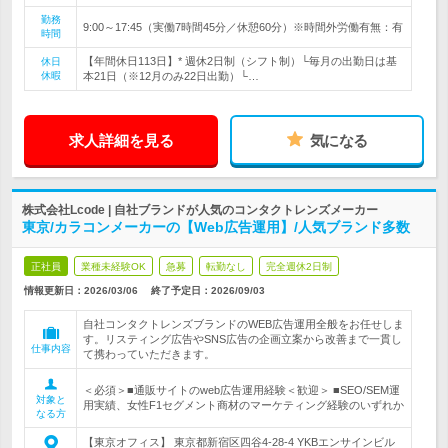
勤務
9:00～17:45（実働7時間45分／休憩60分）※時間外労働有無：有
時間
【年間休日113日】* 週休2日制（シフト制）└毎月の出勤日は基
休日
休暇
本21日（※12月のみ22日出勤）└…
求人詳細を見る
気になる
株式会社Lcode | 自社ブランドが人気のコンタクトレンズメーカー
東京/カラコンメーカーの【Web広告運用】/人気ブランド多数
正社員
業種未経験OK
急募
転勤なし
完全週休2日制
情報更新日：2026/03/06
終了予定日：
2026/09/03
自社コンタクトレンズブランドのWEB広告運用全般をお任せしま
す。リスティング広告やSNS広告の企画立案から改善まで一貫し
仕事内容
て携わっていただきます。
＜必須＞■通販サイトのweb広告運用経験＜歓迎＞ ■SEO/SEM運
対象と
用実績、女性F1セグメント商材のマーケティング経験のいずれか
なる方
【東京オフィス】 東京都新宿区四谷4-28-4 YKBエンサインビル