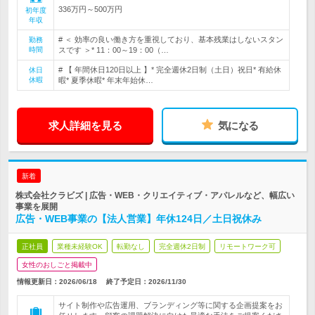
336万円～500万円
初年度
年収
# ＜ 効率の良い働き方を重視しており、基本残業はしないスタン
勤務
時間
スです ＞* 11：00～19：00（…
# 【 年間休日120日以上 】* 完全週休2日制（土日）祝日* 有給休
休日
休暇
暇* 夏季休暇* 年末年始休…
求人詳細を見る
気になる
新着
株式会社クラビズ | 広告・WEB・クリエイティブ・アパレルなど、幅広い
事業を展開
広告・WEB事業の【法人営業】年休124日／土日祝休み
正社員
業種未経験OK
転勤なし
完全週休2日制
リモートワーク可
女性のおしごと掲載中
情報更新日：2026/06/18
終了予定日：
2026/11/30
サイト制作や広告運用、ブランディング等に関する企画提案をお