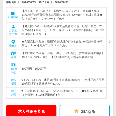
情報更新日：2026/08/05
終了予定日：
2026/08/31
【ネイル・ピアスOK】「理想の自分」を叶える営業職！年収
1,000万円超可能◎顧客の課題を解決するWeb広告商材を提案◆
仕事内容
入社初月からインセンティブ支給
【男女比5:5＆平均年齢29.2歳で活気ある職場】経歴・学歴・ブラ
ンク不問★販売・サービス出身メンバー活躍中◎同期と一緒に座
対象と
学研修からスタート
なる方
★希望支社へ配属：新宿/横浜/大阪/福岡/名古屋 ★転居を伴う転
勤なし！ ★社内カフェスペースあり…
勤務地
【未経験者の場合】月給：28万円～38万円【営業経験者の場合】
月給：39万円～50万円【高い実績のある営業経験者の場…
給与
500万円～1500万円
初年度
年収
9：00～18：00（休憩1時間）# ※残業ほぼなし！全社平均月平均
勤務
時間
10時間以下▼業務効率化について…
# 【年間休日125日以上（2025年実績127日）】■完全週休2日制
休日
休暇
（土日祝）■GW■夏季休暇■年…
求人詳細を見る
気になる