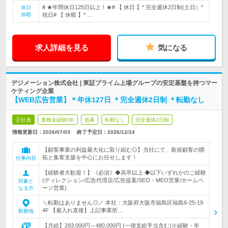
# ★年間休日125日以上！★# 【 休日 】* 完全週休2日制(土日）*
休日
休暇
祝日# 【 休暇 】* …
求人詳細を見る
気になる
デジメーション株式会社 | 東証プライム上場グループの安定基盤を持つマー
ケティング企業
【WEB広告営業】＊年休127日 ＊完全週休2日制 ＊転勤なし
正社員
業種未経験OK
急募
転勤なし
完全週休2日制
情報更新日：2026/07/03
終了予定日：
2026/12/24
【顧客事業の利益最大化に取り組む◎】当社にて、新規顧客の開
拓と集客支援を中心にお任せします！
仕事内容
【経験者大歓迎！】《必須》◆高卒以上 ◆以下いずれかのご経験
(ディレクション/広告代理店/広告提案/SEO・MEO営業/ホームペ
対象と
ージ営業)
なる方
＼転勤はありません◎／ 本社：大阪府大阪市福島区福島6-25-19
4F 【雇入れ直後】上記事業所…
勤務地
【月給】283,000円～480,000円 (一律支給手当含む)※経験・年