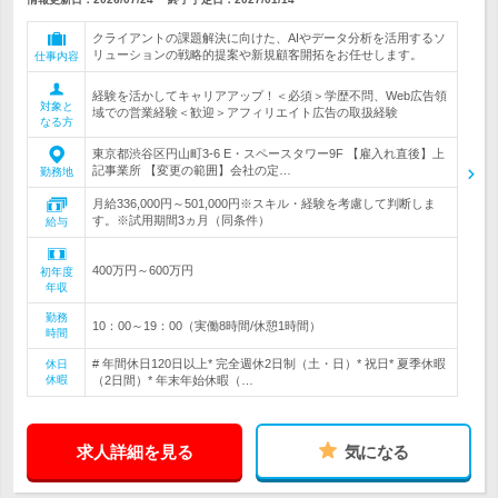
クライアントの課題解決に向けた、AIやデータ分析を活用するソ
リューションの戦略的提案や新規顧客開拓をお任せします。
仕事内容
経験を活かしてキャリアアップ！＜必須＞学歴不問、Web広告領
対象と
域での営業経験＜歓迎＞アフィリエイト広告の取扱経験
なる方
東京都渋谷区円山町3-6 E・スペースタワー9F 【雇入れ直後】上
記事業所 【変更の範囲】会社の定…
勤務地
月給336,000円～501,000円※スキル・経験を考慮して判断しま
す。※試用期間3ヵ月（同条件）
給与
400万円～600万円
初年度
年収
勤務
10：00～19：00（実働8時間/休憩1時間）
時間
# 年間休日120日以上* 完全週休2日制（土・日）* 祝日* 夏季休暇
休日
休暇
（2日間）* 年末年始休暇（…
求人詳細を見る
気になる