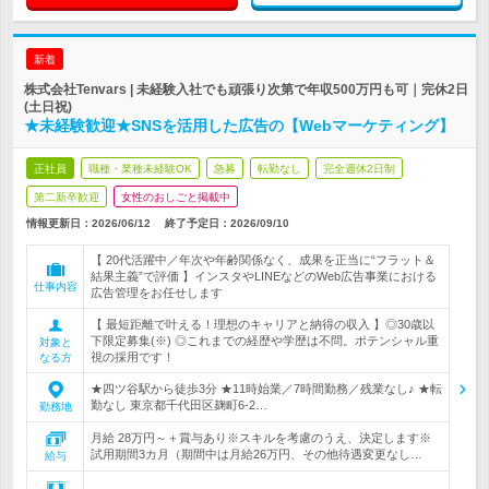
新着
株式会社Tenvars | 未経験入社でも頑張り次第で年収500万円も可｜完休2日
(土日祝)
★未経験歓迎★SNSを活用した広告の【Webマーケティング】
正社員
職種・業種未経験OK
急募
転勤なし
完全週休2日制
第二新卒歓迎
女性のおしごと掲載中
情報更新日：2026/06/12
終了予定日：
2026/09/10
【 20代活躍中／年次や年齢関係なく、成果を正当に“フラット＆
結果主義”で評価 】インスタやLINEなどのWeb広告事業における
仕事内容
広告管理をお任せします
【 最短距離で叶える！理想のキャリアと納得の収入 】◎30歳以
下限定募集(※) ◎これまでの経歴や学歴は不問。ポテンシャル重
対象と
視の採用です！
なる方
★四ツ谷駅から徒歩3分 ★11時始業／7時間勤務／残業なし♪ ★転
勤なし 東京都千代田区麹町6-2…
勤務地
月給 28万円～＋賞与あり※スキルを考慮のうえ、決定します※
試用期間3カ月（期間中は月給26万円、その他待遇変更なし…
給与