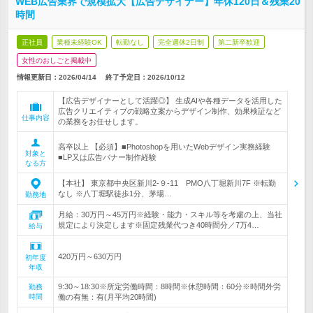
WEB広告業界で規模拡大【広告デザイナー】年休120日＆残業20
時間
正社員
業種未経験OK
転勤なし
完全週休2日制
第二新卒歓迎
女性のおしごと掲載中
情報更新日：2026/04/14
終了予定日：
2026/10/12
【広告デザイナーとして活躍◎】 生成AIや各種データを活用した
広告クリエイティブの戦略立案からデザイン制作、効果検証など
仕事内容
の業務をお任せします。
高卒以上 【必須】■Photoshopを用いたWebデザイン実務経験
対象と
■LP又は広告バナー制作経験
なる方
【本社】 東京都中央区新川2‐９-11 PMO八丁堀新川7F ※転勤
なし ※八丁堀駅徒歩1分、茅場…
勤務地
月給：30万円～45万円※経験・能力・スキル等を考慮の上、当社
規定により決定します※固定残業代つき40時間分／7万4…
給与
420万円～630万円
初年度
年収
9:30～18:30※所定労働時間：8時間※休憩時間：60分※時間外労
勤務
時間
働の有無：有(月平均20時間)