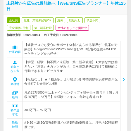
未経験から広告の最前線へ【Web/SNS広告プランナー】年休125
日
正社員
職種・業種未経験OK
急募
転勤なし
学歴不問
完全週休2日制
第二新卒歓迎
女性のおしごと掲載中
情報更新日：2026/08/04
終了予定日：
2026/10/05
【経験ゼロでも安心のサポート体制／あらゆる業界がご提案の対
象◎】Google/Yahoo/SNS/Youtube含むWEB広告の提案＆WEBマ
仕事内容
ーケティングをお任せ！
【学歴・経験一切不問／未経験・第二新卒歓迎】★大切なのは働
きたい『意欲』★ガッツがあり、自ら課題解決に向けて積極的に
対象と
行動できる方にピッタリ★
なる方
【転勤なし】 ★「横浜駅」より徒歩5分 神奈川県横浜市神奈川区
金港町7-3 金港ビル6階
勤務地
月給23万5000円以上＋インセンティブ＋諸手当＋賞与※【例：月
収25万円～58万円】※経験・スキル・年齢を考慮の上…
給与
300万円～750万円
初年度
年収
# 9:30～18:30(実働8時間／休憩1時間)※残業は、月平均10時間程
勤務
時間
度です。