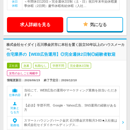
＜年間休日120日＞完全週休2日制（土・日）祝日年末年始休暇夏
休日
休暇
季休暇（2日間）慶弔休暇有給休暇（入社…
求人詳細を見る
気になる
株式会社セイダイ | 石川県金沢市に本社を置く設立50年以上のハウスメーカ
ー。
住宅業界の【WEB広告運用】◎完全週休2日制◎経験者歓迎
正社員
急募
転勤なし
学歴不問
完全週休2日制
女性のおしごと掲載中
情報更新日：2026/06/19
終了予定日：
2026/12/10
当社にて、WEB広告の運用やマーケティング業務を担当いただき
ます。
仕事内容
【必須】学歴不問、Google・Yahoo広告、SNS運用の経験がある
対象と
方
なる方
スマートハウジングパーク金沢 石川県金沢市鞍月3-83 ■入社後は
株式会社セイダイホールディングス…
勤務地