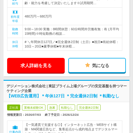
齢・能力を考慮して決定いたします※試用期間…
給与
480万円～680万円
初年度
年収
9:00～18:00 実働：8時間休憩：60分時間外労働有無：有 (月平均
勤務
時間
15時間)※時短勤務の相談…
# ＼年間休日127日／■完全週休2日制（土日）■祝日■有給休暇：
休日
休暇
10日～20日■夏季休暇■年末休暇…
求人詳細を見る
気になる
デジメーション株式会社 | 東証プライム上場グループの安定基盤を持つマー
ケティング企業
【WEB広告運用】＊年休127日 ＊完全週休2日制 ＊転勤なし
正社員
業種未経験OK
急募
転勤なし
完全週休2日制
情報更新日：2026/07/03
終了予定日：
2026/12/24
【一気通貫で支援する◎】インターネット広告・WEBサイト構
築・MA関連広告など、集客起点から成約地点までデジタルマー
仕事内容