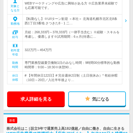
WEBマーケティングや広告に興味がある方 ※広告業界未経験で
対象と
も応募可能です。
なる方
【転勤なし】※U/Iターン歓迎 ＜本社＞ 北海道札幌市北区北8条
西1丁目3番地 さつきた8・1 二…
勤務地
月給：268,333円～378,333円（一律手当含む）※経験・スキルを
考慮し、優遇します※試用期間：6ヵ月(待遇に…
給与
322万円～454万円
初年度
年収
専門業務型裁量労働制1日のみなし時間：9時間00分標準的な勤務
勤務
時間
時間帯：9:00～18:30※休憩90…
# 【年間休日122日】# 完全週休2日制（土日祝休み）* 有給休暇
休日
休暇
（10日～20日／入社半年後より…
求人詳細を見る
気になる
新着
株式会社はこ | 設立9年で通算売上高182億超／自由に働き、自由に生きる