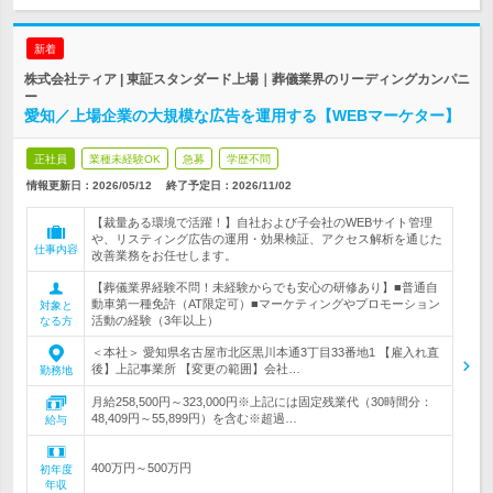
新着
株式会社ティア | 東証スタンダード上場｜葬儀業界のリーディングカンパニ
ー
愛知／上場企業の大規模な広告を運用する【WEBマーケター】
正社員
業種未経験OK
急募
学歴不問
情報更新日：2026/05/12
終了予定日：
2026/11/02
【裁量ある環境で活躍！】自社および子会社のWEBサイト管理
や、リスティング広告の運用・効果検証、アクセス解析を通じた
仕事内容
改善業務をお任せします。
【葬儀業界経験不問！未経験からでも安心の研修あり】■普通自
動車第一種免許（AT限定可）■マーケティングやプロモーション
対象と
活動の経験（3年以上）
なる方
＜本社＞ 愛知県名古屋市北区黒川本通3丁目33番地1 【雇入れ直
後】上記事業所 【変更の範囲】会社…
勤務地
月給258,500円～323,000円※上記には固定残業代（30時間分：
48,409円～55,899円）を含む※超過…
給与
400万円～500万円
初年度
年収