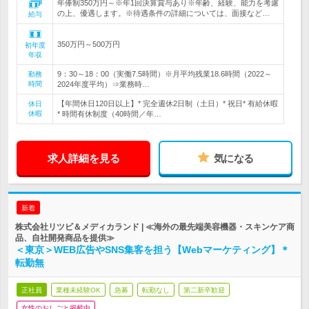
年俸制350万円～※年1回決算賞与あり※年齢、経験、能力を考慮
の上、優遇します。※待遇条件の詳細については、面接など…
給与
350万円～500万円
初年度
年収
9：30～18：00（実働7.5時間）※月平均残業18.6時間（2022～
勤務
時間
2024年度平均）⇒業務時…
【年間休日120日以上】* 完全週休2日制（土日）* 祝日* 有給休暇
休日
休暇
* 時間有休制度（40時間／年…
求人詳細を見る
気になる
新着
株式会社リツビ＆メディカランド | ≪海外の最先端美容機器・スキンケア商
品、自社開発商品を提供≫
＜東京＞WEB広告やSNS集客を担う【Webマーケティング】＊
転勤無
正社員
業種未経験OK
急募
転勤なし
第二新卒歓迎
女性のおしごと掲載中