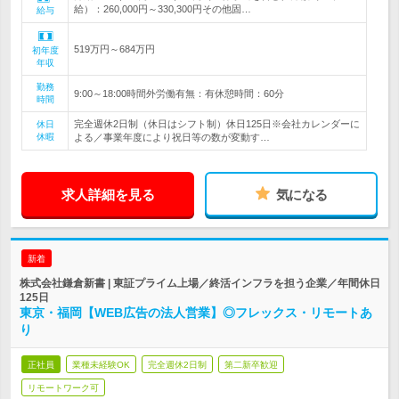
給）：260,000円～330,300円その他固…
給与
519万円～684万円
初年度
年収
勤務
9:00～18:00時間外労働有無：有休憩時間：60分
時間
完全週休2日制（休日はシフト制）休日125日※会社カレンダーに
休日
休暇
よる／事業年度により祝日等の数が変動す…
求人詳細を見る
気になる
新着
株式会社鎌倉新書 | 東証プライム上場／終活インフラを担う企業／年間休日
125日
東京・福岡【WEB広告の法人営業】◎フレックス・リモートあ
り
正社員
業種未経験OK
完全週休2日制
第二新卒歓迎
リモートワーク可