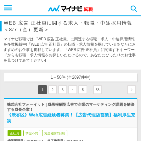
WEB 広告 正社員に関する求人・転職・中途採用情報
＜8/7（金）更新＞
マイナビ転職では「WEB 広告 正社員」に関連する転職・求人・中途採用情報
を多数掲載中!「WEB 広告 正社員」の転職・求人情報を探しているあなたにお
すすめのお仕事を掲載しています。「WEB 広告 正社員」に関連するキーワー
ドからも転職・求人情報をお探しいただけるので、あなたにぴったりのお仕事
を見つけてみてください!
1～50件 (全2897件中)
…
1
2
3
4
5
58
株式会社フォーイット | 成果報酬型広告で企業のマーケティング課題を解決
する成長企業！
《渋谷区》Web広告経験者募集！【広告代理店営業】福利厚生充
実
正社員
学歴不問
完全週休2日制
情報更新日：2026/07/24
終了予定日：
2027/01/14