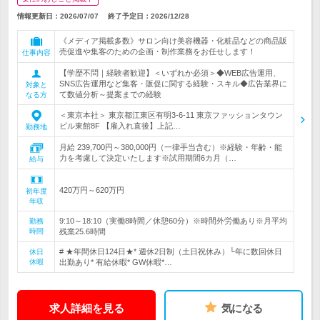
情報更新日：2026/07/07
終了予定日：
2026/12/28
《メディア掲載多数》サロン向け美容機器・化粧品などの商品販
売促進や集客のための企画・制作業務をお任せします！
仕事内容
【学歴不問｜経験者歓迎】＜いずれか必須＞◆WEB広告運用、
SNS広告運用など集客・販促に関する経験・スキル◆広告業界に
対象と
て数値分析～提案までの経験
なる方
＜東京本社＞ 東京都江東区有明3-6-11 東京ファッションタウン
ビル東館8F 【雇入れ直後】上記…
勤務地
月給 239,700円～380,000円（一律手当含む）※経験・年齢・能
力を考慮して決定いたします※試用期間6カ月（…
給与
420万円～620万円
初年度
年収
9:10～18:10（実働8時間／休憩60分）※時間外労働あり※月平均
勤務
時間
残業25.6時間
# ★年間休日124日★* 週休2日制（土日祝休み）└年に数回休日
休日
休暇
出勤あり* 有給休暇* GW休暇*…
求人詳細を見る
気になる