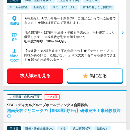
正社員
職種・業種未経験OK
完全週休2日制
学歴不問
第二新卒歓迎
転勤なし
リモートワーク可
女性のおしごと掲載中
★転勤なし ★フルリモート勤務OK！全国どこからでもご応募で
きます！ ★研修は東京にて実施します…
勤務地
月給25万円～52万円 ※経験・年齢を考慮の上、当社規定により
優遇します。 ※残業代は別途全額支給いた…
給与
初年度の年収：
300～624万円
【未経験・第2新卒歓迎！平均年齢20代】◆「ゲームやアプリに
興味があるけど、経験がない...」⇒大丈夫！ゼロから成長できま
対象と
す★90％が未経験スタート
なる方
求人詳細を見る
気になる
志望動機・自己PR不要
あと4日
SBCメディカルグループホールディングス合同募集
湘南美容クリニックの【SNS運用担当】研修充実！未経験歓迎
◎
正社員
職種・業種未経験OK
上場
第二新卒歓迎
転勤なし