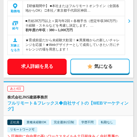
【研修期間中】 ■本社またはフルリモートオンライン（全国各
地からOK） □本社／東京都千代田区神田…
勤務地
■月給28万円以上＋賞与年2回＋各種手当（想定年収380万円）
※経験・スキルなどを考慮し決定します。 …
給与
初年度の年収：
380～1,000万円
★育成前提だから未経験大歓迎！★異業種からの新しいチャレ
ンジを応援！★Webデザイナーとして成長していきたい方にチ
対象と
ャレンジの場を用意します！
なる方
求人詳細を見る
気になる
あと4日
株式会社JNS建築事務所
フルリモート＆フレックス◆自社サイトの【WEBマーケティン
グ】
正社員
業種未経験OK
完全週休2日制
学歴不問
転勤なし
リモートワーク可
＼圧倒的に自由度の高いワークスタイル＆土日祝休み／ 自社専属の