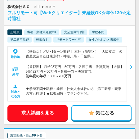
株式会社ＳＣ ｄｉｒｅｃｔ
フルリモート可【Webクリエイター】未経験OK☆年休130☆定
時退社
正社員
職種・業種未経験OK
完全週休2日制
学歴不問
第二新卒歓迎
転勤なし
リモートワーク可
女性のおしごと掲載中
【転勤なし／U・Iターン歓迎】 本社（新宿区）、大阪支店、名
古屋支店または東京都・神奈川県・千葉県…
勤務地
【首都圏】 月給23万円～50万円＋各種手当＋決算賞与 【大阪】
月給22万円～50万円＋各種手当＋決算賞与…
給与
初年度の年収：
300～700万円
★学歴不問★職種・業種・社会人未経験の方、第二新卒・既卒
対象と
の方も歓迎！★転職回数・ブランク不問。
なる方
求人詳細を見る
気になる
志望動機・自己PR不要