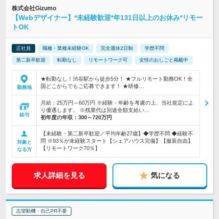
株式会社Gizumo
【Webデザイナー】*未経験歓迎*年131日以上のお休み*リモー
トOK
正社員
職種・業種未経験OK
完全週休2日制
学歴不問
第二新卒歓迎
転勤なし
リモートワーク可
女性のおしごと掲載中
★転勤なし！渋谷駅から徒歩5分！ ★フルリモート勤務OK！全
国どこからでもご応募できます！ ★研修…
勤務地
月給：25万円～60万円 ※経験・年齢を考慮の上、当社規定によ
り優遇します。 ※残業代は別途全額支給い…
給与
初年度の年収：
300～720万円
【未経験・第二新卒歓迎／平均年齢27歳】◆学歴不問 ◆経験不
問 ※93％が未経験スタート【シェアハウス完備】【服装自由】
対象と
【リモートワーク70％】
なる方
求人詳細を見る
気になる
志望動機・自己PR不要