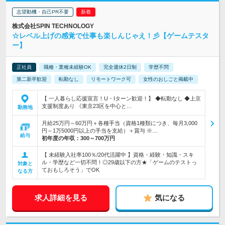
志望動機・自己PR不要
株式会社SPIN TECHNOLOGY
☆レベル上げの感覚で仕事も楽しんじゃえ！彡【ゲームテスタ
ー】
正社員
職種・業種未経験OK
完全週休2日制
学歴不問
第二新卒歓迎
転勤なし
リモートワーク可
女性のおしごと掲載中
【 一人暮らし応援宣言！U・Iターン歓迎！】 ◆転勤なし ◆上京
支援制度あり 《東京23区を中心と…
勤務地
月給25万円～60万円＋各種手当（資格1種類につき、毎月3,000
円～1万5000円以上の手当を支給）＋賞与 ※…
給与
初年度の年収：
300～700万円
【 未経験入社率100％/20代活躍中 】資格・経験・知識・スキ
ル・学歴など一切不問！◎29歳以下の方★「ゲームのテストっ
対象と
ておもしろそう」でOK
なる方
求人詳細を見る
気になる