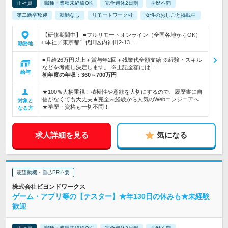
正社員
職種・業種未経験OK
完全週休2日制
学歴不問
第二新卒歓迎
転勤なし
リモートワーク可
女性のおしごと掲載中
【研修期間中】 ■フルリモートオンライン（全国各地からOK）
□本社／東京都千代田区内神田2-13…
勤務地
■月給26万円以上＋賞与年2回＋残業代全額支給 ※経験・スキル
などを考慮し決定します。 ※上記金額には…
給与
初年度の年収：
360～700万円
★100％人柄重視！積極性や意欲を大切にするので、履歴書に自
信がなくても大丈夫★完全未経験から人気のWebエンジニアへ
対象と
★学歴・資格も一切不問！
なる方
求人詳細を見る
気になる
志望動機・自己PR不要
株式会社ビヨンドワークス
ゲーム・アプリ等の【テスター】★年130日の休みも★未経験
歓迎