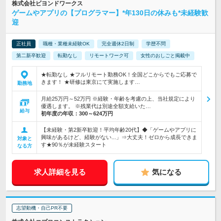
株式会社ビヨンドワークス
ゲームやアプリの【プログラマー】*年130日の休みも*未経験歓
迎
正社員
職種・業種未経験OK
完全週休2日制
学歴不問
第二新卒歓迎
転勤なし
リモートワーク可
女性のおしごと掲載中
★転勤なし ★フルリモート勤務OK！全国どこからでもご応募で
きます！ ★研修は東京にて実施します…
勤務地
月給25万円～52万円 ※経験・年齢を考慮の上、当社規定により
優遇します。 ※残業代は別途全額支給いた…
給与
初年度の年収：
300～624万円
【未経験・第2新卒歓迎！平均年齢20代】◆「ゲームやアプリに
興味があるけど、経験がない...」⇒大丈夫！ゼロから成長できま
対象と
す★90％が未経験スタート
なる方
求人詳細を見る
気になる
志望動機・自己PR不要