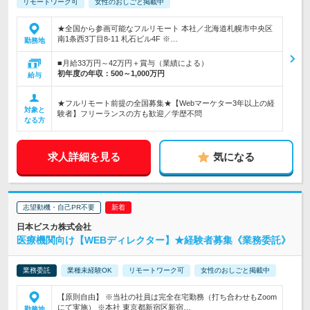
リモートワーク可
女性のおしごと掲載中
★全国から参画可能なフルリモート 本社／北海道札幌市中央区
南1条西3丁目8-11 札石ビル4F ※…
勤務地
■月給33万円～42万円＋賞与（業績による）
初年度の年収：
500～1,000万円
給与
★フルリモート前提の全国募集★【Webマーケター3年以上の経
対象と
験者】フリーランスの方も歓迎／学歴不問
なる方
求人詳細を見る
気になる
志望動機・自己PR不要
日本ビスカ株式会社
医療機関向け【WEBディレクター】★経験者募集《業務委託》
業務委託
業種未経験OK
リモートワーク可
女性のおしごと掲載中
【原則自由】 ※当社の社員は完全在宅勤務（打ち合わせもZoom
にて実施） ※本社 東京都新宿区新宿…
勤務地