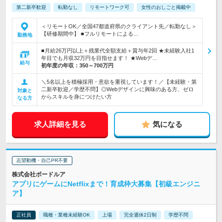
第二新卒歓迎
転勤なし
リモートワーク可
女性のおしごと掲載中
＜リモートOK／全国47都道府県のクライアント先／転勤なし＞
【研修期間中】 ■フルリモートによる…
勤務地
■月給26万円以上＋残業代全額支給＋賞与年2回 ★未経験入社1
年目でも月収32万円を目指せます！ ★Webデ…
給与
初年度の年収：
350～700万円
＼5名以上を積極採用・意欲を重視しています！／【未経験・第
二新卒歓迎／学歴不問】◎Webデザインに興味のある方、ゼロ
対象と
からスキルを身につけたい方
なる方
求人詳細を見る
気になる
志望動機・自己PR不要
株式会社ボードルア
アプリにゲームにNetflixまで！育成枠大募集【初級エンジニ
ア】
正社員
職種・業種未経験OK
上場
完全週休2日制
学歴不問