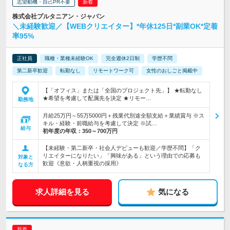
志望動機・自己PR不要
株式会社プルタニアン・ジャパン
＼未経験歓迎／【WEBクリエイター】*年休125日*副業OK*定着
率95%
正社員
職種・業種未経験OK
完全週休2日制
学歴不問
第二新卒歓迎
転勤なし
リモートワーク可
女性のおしごと掲載中
【「オフィス」または「全国のプロジェクト先」】 ★転勤なし
★希望を考慮して配属先を決定 ★リモー…
勤務地
月給25万円～55万5000円＋残業代別途全額支給＋業績賞与 ※ス
キル・経験・前職給与を考慮して決定 ※試…
給与
初年度の年収：
350～700万円
【未経験・第二新卒・社会人デビューも歓迎／学歴不問】「ク
リエイターになりたい」「興味がある」という理由での応募も
対象と
歓迎《意欲・人柄重視の採用》
なる方
求人詳細を見る
気になる