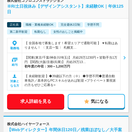
株式会社コプロコンストラクション
※R/土日祝休み【デザインアシスタント】未経験OK｜年休125
日
正社員
職種・業種未経験OK
完全週休2日制
学歴不問
第二新卒歓迎
転勤なし
女性のおしごと掲載中
【 全国各地で募集します！希望エリアで通勤可能 】 ▼転勤はあ
りません！ 〈 支店一覧 〉 札幌支…
勤務地
【関東(東京/千葉/神奈川/埼玉)】 月給29万1230円＋皆勤手当1万
円 【関西(大阪/京都/兵庫)】 月給29万13…
給与
初年度の年収：
300～1,200万円
【 未経験歓迎 】◆39歳以下の方（※） ◆学歴不問◆普通自動
車免許／基本的なPCスキルがあれば歓迎 <プライベート重視派
対象と
の方もぜひご応募を>
なる方
求人詳細を見る
気になる
株式会社ハイヤーフォース
【Webディレクター】年間休日120日／残業ほぼなし／大手案