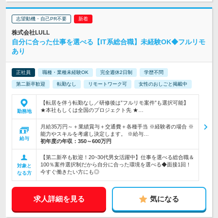
志望動機・自己PR不要
株式会社LULL
自分に合った仕事を選べる【IT系総合職】未経験OK◆フルリモ
あり
正社員
職種・業種未経験OK
完全週休2日制
学歴不問
第二新卒歓迎
転勤なし
リモートワーク可
女性のおしごと掲載中
【転居を伴う転勤なし／研修後は”フルリモ案件”も選択可能】
★本社もしくは全国のプロジェクト先 ★…
勤務地
月給35万円～＋業績賞与＋交通費＋各種手当 ※経験者の場合 ※
能力やスキルを考慮し決定します。 ※給与…
給与
初年度の年収：
350～600万円
【第二新卒も歓迎！20~30代男女活躍中】仕事を選べる総合職＆
100％案件選択制だから自分に合った環境を選べる◆面接1回！
対象と
今すぐ働きたい方にも◎
なる方
求人詳細を見る
気になる