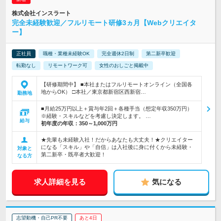
株式会社インスラート
完全未経験歓迎／フルリモート研修3ヵ月【Webクリエイタ
ー】
正社員
職種・業種未経験OK
完全週休2日制
第二新卒歓迎
転勤なし
リモートワーク可
女性のおしごと掲載中
【研修期間中】 ■本社またはフルリモートオンライン（全国各
地からOK） □本社／東京都新宿区西新宿…
勤務地
■月給25万円以上＋賞与年2回＋各種手当（想定年収350万円）
※経験・スキルなどを考慮し決定します。 …
給与
初年度の年収：
350～1,000万円
★先輩も未経験入社！だからあなたも大丈夫！★クリエイター
になる「スキル」や「自信」は入社後に身に付くから未経験・
対象と
第二新卒・既卒者大歓迎！
なる方
求人詳細を見る
気になる
志望動機・自己PR不要
あと4日