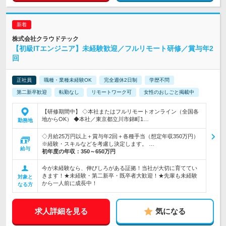
株式会社クラウドテック
【初級ITエンジニア】未経験歓迎／フルリモート研修／賞与年2
回
正社員
職種・業種未経験OK
完全週休2日制
学歴不問
第二新卒歓迎
転勤なし
リモートワーク可
女性のおしごと掲載中
【研修期間中】 ◇本社またはフルリモートオンライン（全国各
地からOK） ◆本社／東京都立川市錦町1…
勤務地
◇月給25万円以上＋賞与年2回＋各種手当（想定年収350万円）
※経験・スキルなどを考慮し決定します。 …
給与
初年度の年収：
350～650万円
今が未経験なら、伸びしろがある証拠！当社が大切に育ててい
きます！★未経験・第二新卒・既卒者大歓迎！★先輩も未経験
対象と
から一人前に成長中！
なる方
求人詳細を見る
気になる