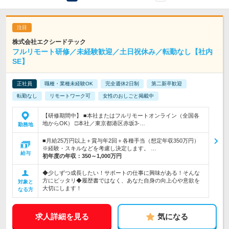
株式会社エクシードテック
フルリモート研修／未経験歓迎／土日祝休み／転勤なし【社内
SE】
正社員
職種・業種未経験OK
完全週休2日制
第二新卒歓迎
転勤なし
リモートワーク可
女性のおしごと掲載中
【研修期間中】 ■本社またはフルリモートオンライン（全国各
地からOK） □本社／東京都港区赤坂3-…
勤務地
■月給25万円以上＋賞与年2回＋各種手当（想定年収350万円）
※経験・スキルなどを考慮し決定します。 …
給与
初年度の年収：
350～1,000万円
◆少しずつ成長したい！サポートの仕事に興味がある！そんな
方にピッタリ◆履歴書ではなく、あなた自身の向上心や意欲を
対象と
大切にします！
なる方
求人詳細を見る
気になる