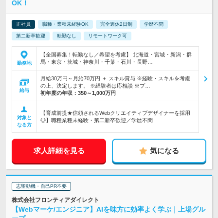
OK！
正社員
職種・業種未経験OK
完全週休2日制
学歴不問
第二新卒歓迎
転勤なし
リモートワーク可
【全国募集！転勤なし／希望を考慮】 北海道・宮城・新潟・群
馬・東京・茨城・神奈川・千葉・石川・長野…
勤務地
月給30万円～月給70万円 ＋ スキル賞与 ※経験・スキルを考慮
の上、決定します。 ※経験者は応相談 ※プ…
給与
初年度の年収：
350～1,000万円
【育成前提★信頼されるWebクリエイティブデザイナーを採用
対象と
◎】職種業種未経験・第二新卒歓迎／学歴不問
なる方
求人詳細を見る
気になる
志望動機・自己PR不要
株式会社フロンティアダイレクト
【Webマーケ/エンジニア】AIを味方に効率よく学ぶ｜上場グル