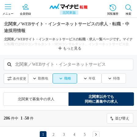
北関東版
メニュー
会員登録
閲覧履歴
検索
北関東／WEBサイト・インターネットサービスの求人・転職・中
途採用情報
北関東／WEBサイト・インターネットサービスの転職・求人一覧ページです。マイナ
ビ転職ではSEOコンサルタント・SEMコンサルタント、インターネットサービス企
もっと見る
画、WEBプロデューサー・ディレクターなどからもあなたにぴったりの求人を探せま
す。
北関東／WEBサイト・インターネットサービス
勤務地
職種
年収
特徴
条件変更
北関東
以外でも
北関東
で募集中の求人
同時に募集中の求人
206
1
50
件中
-
件
並び替え
1
2
3
4
5