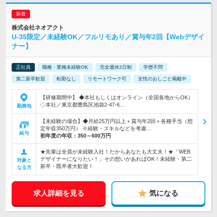
株式会社ネオアクト
U-35限定／未経験OK／フルリモあり／賞与年2回【Webデザイ
ナー】
正社員
職種・業種未経験OK
完全週休2日制
学歴不問
第二新卒歓迎
転勤なし
リモートワーク可
女性のおしごと掲載中
【研修期間中】 ◆本社もしくはオンライン（全国各地からOK）
◇本社／東京都豊島区池袋2-47-6…
勤務地
【未経験の場合】◆月給25万円以上＋賞与年2回＋各種手当（想
定年収350万円） ※経験・スキルなどを考慮…
給与
初年度の年収：
350～600万円
★先輩は全員が未経験入社！だからあなたも大丈夫！★「WEB
デザイナーになりたい！」その想いがあればOK！未経験・第二
対象と
新卒・既卒者大歓迎！
なる方
求人詳細を見る
気になる