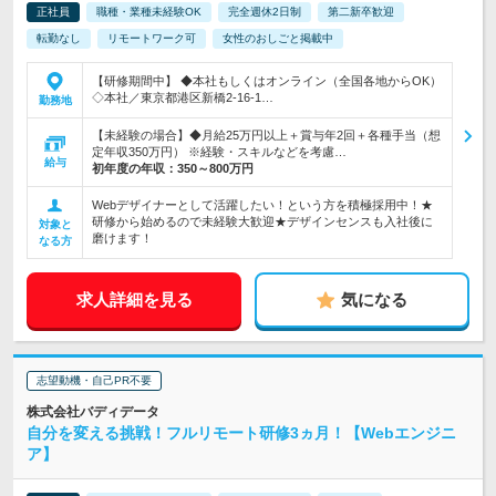
正社員
職種・業種未経験OK
完全週休2日制
第二新卒歓迎
転勤なし
リモートワーク可
女性のおしごと掲載中
【研修期間中】 ◆本社もしくはオンライン（全国各地からOK）
◇本社／東京都港区新橋2-16-1…
勤務地
【未経験の場合】◆月給25万円以上＋賞与年2回＋各種手当（想
定年収350万円） ※経験・スキルなどを考慮…
給与
初年度の年収：
350～800万円
Webデザイナーとして活躍したい！という方を積極採用中！★
研修から始めるので未経験大歓迎★デザインセンスも入社後に
対象と
磨けます！
なる方
求人詳細を見る
気になる
志望動機・自己PR不要
株式会社バディデータ
自分を変える挑戦！フルリモート研修3ヵ月！【Webエンジニ
ア】