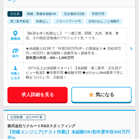
ープ
正社員
職種・業種未経験OK
完全週休2日制
学歴不問
第二新卒歓迎
転勤なし
リモートワーク可
女性のおしごと掲載中
【転居を伴う転勤なし】 ＊一都三県、関西、九州、東海、東
北、その他近辺地域のプロジェクト先 ＊リモ…
勤務地
★未経験入社3年で『年収200万円UP』の実績あり★ 月給30万
円～50万円＋賞与随時＋役職手当＋資格手当 …
給与
初年度の年収：
400～1,000万円
《97％以上が未経験スタート》【未経験・第二新卒・正社員デ
ビュー歓迎】◆学歴不問 ◆経験不問 ◆ゼロからWeb業界で手に
対象と
職をつけたい方、大歓迎！
なる方
求人詳細を見る
気になる
志望動機・自己PR不要
株式会社リクルートR&Dスタッフィング
【初級エンジニア(テスト作業)】未経験OK/初年度年収400万円
可/c