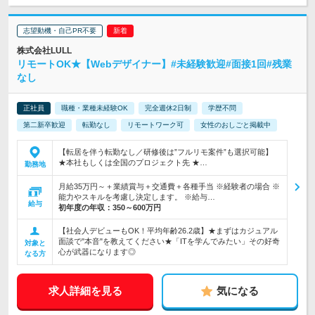
志望動機・自己PR不要
株式会社LULL
リモートOK★【Webデザイナー】#未経験歓迎#面接1回#残業
なし
正社員
職種・業種未経験OK
完全週休2日制
学歴不問
第二新卒歓迎
転勤なし
リモートワーク可
女性のおしごと掲載中
【転居を伴う転勤なし／研修後は”フルリモ案件”も選択可能】
★本社もしくは全国のプロジェクト先 ★…
勤務地
月給35万円～＋業績賞与＋交通費＋各種手当 ※経験者の場合 ※
能力やスキルを考慮し決定します。 ※給与…
給与
初年度の年収：
350～600万円
【社会人デビューもOK！平均年齢26.2歳】★まずはカジュアル
面談で"本音"を教えてください★「ITを学んでみたい」その好奇
対象と
心が武器になります◎
なる方
求人詳細を見る
気になる