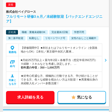
株式会社ベイグロース
フルリモート研修3ヵ月／未経験歓迎【バックエンドエンジニ
ア】
正社員
職種・業種未経験OK
完全週休2日制
学歴不問
第二新卒歓迎
転勤なし
リモートワーク可
女性のおしごと掲載中
【研修期間中】 ■本社またはフルリモートオンライン（全国各
地からOK） □本社／東京都中央区八重洲…
勤務地
■月給25万円以上＋賞与年2回＋各種手当（想定年収350万円）
※経験・スキルなどを考慮し決定します。 …
給与
初年度の年収：
350～1,000万円
★好奇心旺盛な方、積極的に行動できる方、学び続けることが
できる方、色々な経験を積みたい方は大歓迎！★異業種出身の
対象と
未経験入社メンバー多数活躍！
なる方
求人詳細を見る
気になる