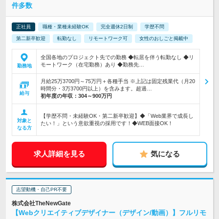
件多数
正社員
職種・業種未経験OK
完全週休2日制
学歴不問
第二新卒歓迎
転勤なし
リモートワーク可
女性のおしごと掲載中
全国各地のプロジェクト先での勤務 ◆転居を伴う転勤なし ◆リ
モートワーク（在宅勤務）あり ◆勤務先…
勤務地
月給25万3700円～75万円＋各種手当 ※上記は固定残業代（月20
時間分・3万3700円以上）を含みます。超過…
給与
初年度の年収：
304～900万円
【学歴不問・未経験OK・第二新卒歓迎】◆「Web業界で成長し
対象と
たい！」という意欲重視の採用です！◆WEB面接OK！
なる方
求人詳細を見る
気になる
志望動機・自己PR不要
株式会社TheNewGate
【Webクリエイティブデザイナー（デザイン/動画）】フルリモ