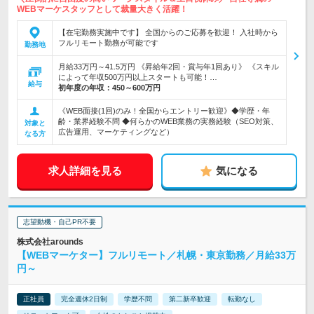
WEBマーケスタッフとして裁量大きく活躍！
【在宅勤務実施中です】 全国からのご応募を歓迎！ 入社時から
フルリモート勤務が可能です
勤務地
月給33万円～41.5万円 《昇給年2回・賞与年1回あり》 《スキル
によって年収500万円以上スタートも可能！…
給与
初年度の年収：
450～600万円
《WEB面接(1回)のみ！全国からエントリー歓迎》◆学歴・年
齢・業界経験不問 ◆何らかのWEB業務の実務経験（SEO対策、
対象と
広告運用、マーケティングなど）
なる方
求人詳細を見る
気になる
志望動機・自己PR不要
株式会社arounds
【WEBマーケター】フルリモート／札幌・東京勤務／月給33万
円～
正社員
完全週休2日制
学歴不問
第二新卒歓迎
転勤なし