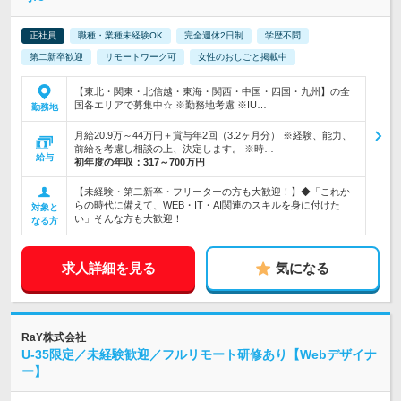
正社員
職種・業種未経験OK
完全週休2日制
学歴不問
第二新卒歓迎
リモートワーク可
女性のおしごと掲載中
【東北・関東・北信越・東海・関西・中国・四国・九州】の全
国各エリアで募集中☆ ※勤務地考慮 ※IU…
勤務地
月給20.9万～44万円＋賞与年2回（3.2ヶ月分） ※経験、能力、
前給を考慮し相談の上、決定します。 ※時…
給与
初年度の年収：
317～700万円
【未経験・第二新卒・フリーターの方も大歓迎！】◆「これか
らの時代に備えて、WEB・IT・AI関連のスキルを身に付けた
対象と
い」そんな方も大歓迎！
なる方
求人詳細を見る
気になる
RaY株式会社
U-35限定／未経験歓迎／フルリモート研修あり【Webデザイナ
ー】