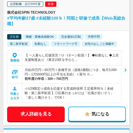
志望動機・自己PR不要
株式会社SPIN TECHNOLOGY
#平均年齢27歳 #未経験100％！同期と研修で成長【Web系総合
職】
正社員
職種・業種未経験OK
完全週休2日制
学歴不問
第二新卒歓迎
転勤なし
リモートワーク可
女性のおしごと掲載中
【 一人暮らし応援宣言！U・Iターン歓迎！】 ◆転勤なし ◆上京
支援制度あり 《東京23区を中心と…
勤務地
月給25万円～60万円＋各種手当（資格1種類につき、毎月3,000
円～1万5000円以上の手当を支給）＋賞与 ※…
給与
初年度の年収：
300～700万円
☆U29限定☆成長を応援する育成枠採用【 定着率95％！未経
験・第二新卒歓迎 】◎応募のきっかけは「社風が合いそう」
対象と
「楽しく働けそう」でOK！
なる方
求人詳細を見る
気になる