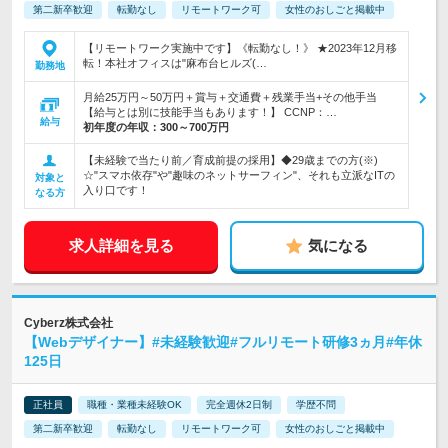
第二新卒歓迎
転勤なし
リモートワーク可
女性のおしごと掲載中
【リモートワーク実施中です】《転勤なし！》 ★2023年12月移
転！本社オフィスは"麻布台ヒルズ(…
勤務地
月給25万円～50万円＋賞与＋交通費＋残業手当+その他手当
【給与とは別に技能手当もあります！】 CCNP：…
給与
初年度の年収：
300～700万円
【未経験で当たり前／育成前提の採用】◆29歳までの方(※)
☆"スマホ依存"や"趣味のネットサーフィン"、それも立派なITの
対象と
入り口です！
なる方
求人詳細を見る
気になる
Cyberz株式会社
【Webデザイナー】#未経験歓迎#フルリモート研修3ヵ月#年休
125日
正社員
職種・業種未経験OK
完全週休2日制
学歴不問
第二新卒歓迎
転勤なし
リモートワーク可
女性のおしごと掲載中