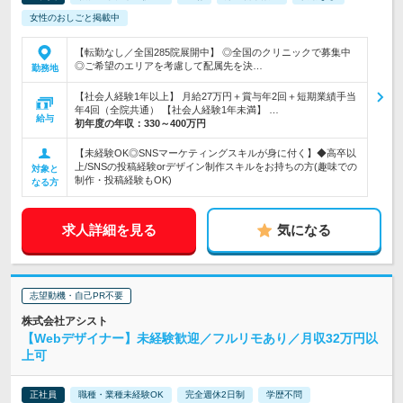
女性のおしごと掲載中
【転勤なし／全国285院展開中】 ◎全国のクリニックで募集中
◎ご希望のエリアを考慮して配属先を決…
勤務地
【社会人経験1年以上】 月給27万円＋賞与年2回＋短期業績手当
年4回（全院共通） 【社会人経験1年未満】 …
給与
初年度の年収：
330～400万円
【未経験OK◎SNSマーケティングスキルが身に付く】◆高卒以
上/SNSの投稿経験orデザイン制作スキルをお持ちの方(趣味での
対象と
制作・投稿経験もOK)
なる方
求人詳細を見る
気になる
志望動機・自己PR不要
株式会社アシスト
【Webデザイナー】未経験歓迎／フルリモあり／月収32万円以
上可
正社員
職種・業種未経験OK
完全週休2日制
学歴不問