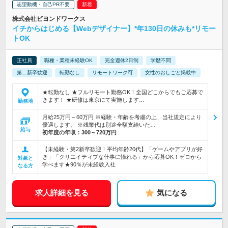
志望動機・自己PR不要
株式会社ビヨンドワークス
イチからはじめる【Webデザイナー】*年130日の休みも*リモー
トOK
正社員
職種・業種未経験OK
完全週休2日制
学歴不問
第二新卒歓迎
転勤なし
リモートワーク可
女性のおしごと掲載中
★転勤なし ★フルリモート勤務OK！全国どこからでもご応募で
きます！ ★研修は東京にて実施します…
勤務地
月給25万円～60万円 ※経験・年齢を考慮の上、当社規定により
優遇します。 ※残業代は別途全額支給いた…
給与
初年度の年収：
300～720万円
【未経験・第2新卒歓迎！平均年齢20代】「ゲームやアプリが好
き」「クリエイティブな仕事に憧れる」から応募OK！ゼロから
対象と
学べます★90％が未経験入社
なる方
求人詳細を見る
気になる