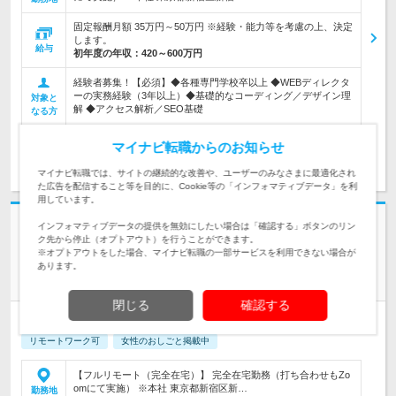
固定報酬月額 35万円～50万円 ※経験・能力等を考慮の上、決定
します。
給与
初年度の年収：
420～600万円
経験者募集！【必須】◆各種専門学校卒以上 ◆WEBディレクタ
ーの実務経験（3年以上）◆基礎的なコーディング／デザイン理
対象と
解 ◆アクセス解析／SEO基礎
なる方
マイナビ転職からのお知らせ
求人詳細を見る
気になる
マイナビ転職では、サイトの継続的な改善や、ユーザーのみなさまに最適化され
た広告を配信すること等を目的に、Cookie等の「インフォマティブデータ」を利
用しています。
志望動機・自己PR不要
インフォマティブデータの提供を無効にしたい場合は「確認する」ボタンのリン
ク先から停止（オプトアウト）を行うことができます。
日本ビスカ株式会社
※オプトアウトをした場合、マイナビ転職の一部サービスを利用できない場合が
医療機関向け【WEBディレクター】★経験者募集《フルリモー
あります。
ト》
閉じる
確認する
正社員
業種未経験OK
完全週休2日制
第二新卒歓迎
リモートワーク可
女性のおしごと掲載中
【フルリモート（完全在宅）】 完全在宅勤務（打ち合わせもZo
omにて実施） ※本社 東京都新宿区新…
勤務地