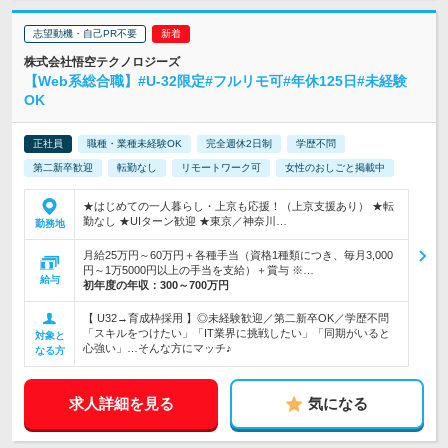
志望動機・自己PR不要
株式会社悟空テクノロジーズ
【Web系総合職】#U-32限定#フルリモ可#年休125日#未経験
OK
正社員
職種・業種未経験OK
完全週休2日制
学歴不問
第二新卒歓迎
転勤なし
リモートワーク可
女性のおしごと掲載中
★はじめての一人暮らし・上京も応援！（上京支援あり） ★転
勤なし ★UIターン歓迎 ★東京／神奈川…
勤務地
月給25万円～60万円＋各種手当（資格1種類につき、毎月3,000
円～1万5000円以上の手当を支給）＋賞与 ※…
給与
初年度の年収：
300～700万円
【 U32→育成枠採用 】◎未経験歓迎／第二新卒OK／学歴不問
「スキルをつけたい」「IT業界に挑戦したい」「同期がいると
対象と
心強い」…そんな方にマッチ♪
なる方
求人詳細を見る
気になる