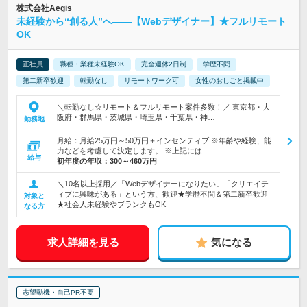
株式会社Aegis
未経験から“創る人”へ――【Webデザイナー】★フルリモート
OK
正社員
職種・業種未経験OK
完全週休2日制
学歴不問
第二新卒歓迎
転勤なし
リモートワーク可
女性のおしごと掲載中
＼転勤なし☆リモート＆フルリモート案件多数！／ 東京都・大
阪府・群馬県・茨城県・埼玉県・千葉県・神…
勤務地
月給：月給25万円～50万円＋インセンティブ ※年齢や経験、能
力などを考慮して決定します。 ※上記には…
給与
初年度の年収：
300～460万円
＼10名以上採用／「Webデザイナーになりたい」「クリエイテ
ィブに興味がある」という方、歓迎★学歴不問＆第二新卒歓迎
対象と
★社会人未経験やブランクもOK
なる方
求人詳細を見る
気になる
志望動機・自己PR不要