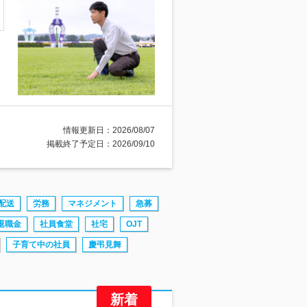
情報更新日：2026/08/07
掲載終了予定日：2026/09/10
配送
労務
マネジメント
急募
退職金
社員食堂
社宅
OJT
子育て中の社員
慶弔見舞