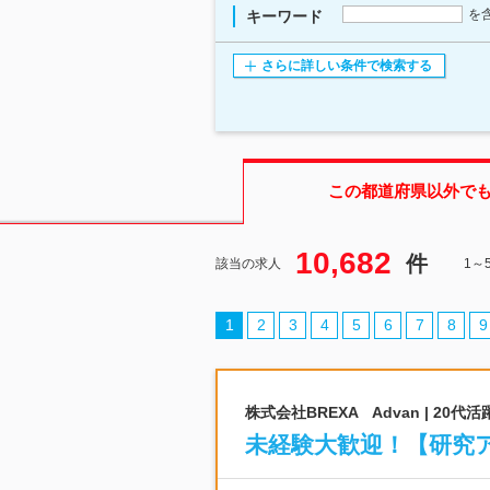
を
キーワード
さらに詳しい条件で検索する
この都道府県
以外で
10,682
件
該当の求人
1～
1
2
3
4
5
6
7
8
9
株式会社BREXA Advan | 2
未経験大歓迎！【研究ア