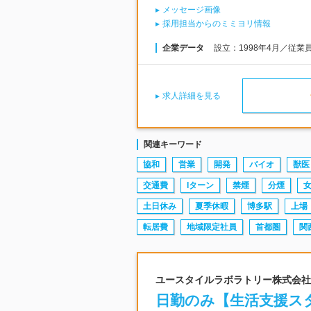
メッセージ画像
採用担当からのミミヨリ情報
企業データ
設立：1998年4月／従業
求人詳細を見る
関連キーワード
協和
営業
開発
バイオ
獣医
交通費
Iターン
禁煙
分煙
土日休み
夏季休暇
博多駅
上場
転居費
地域限定社員
首都圏
関
ユースタイルラボラトリー株式会社 |
日勤のみ【生活支援スタ