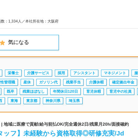
員数：1,334人／本社所在地：大阪府
気になる
栄養士
介護サービス
採用
アシスタント
マネジメント
服
女性管理職
産休
ガソリン代
残業手当
介護休暇
確定拠出年金
既卒
残業ほぼなし
年間休日120日
育児休暇
育児中の社員
西
東海
東京都
神奈川県
埼玉県
 地域に医療で貢献/給与前払OK/完全週休2日/残業月20h/面接確約
ッフ】未経験から資格取得◎研修充実/Jd