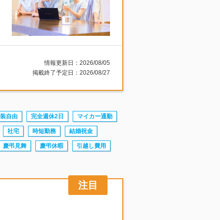
情報更新日：2026/08/05
掲載終了予定日：2026/08/27
装自由
完全週休2日
マイカー通勤
社宅
時短勤務
結婚祝金
慶弔見舞
慶弔休暇
引越し費用