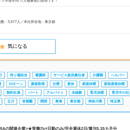
 ☆学歴不問 ☆人物重視の採用です！
員数：5,677人／本社所在地：東京都
気になる
行
売り場担当
看護師
サービス提供責任者
介護職
ヘルパー
費
UIターン
資格取得
分煙
産休
産後休暇
産前産後休暇
契約社員
パート
アルバイト
未経験
育児休暇
育児中の社
立川
首都圏
関西
東海
東京都
神奈川県
埼玉県
JRAの関連企業>★実働7h×日勤のみ/完全週休2日/賞与5.35カ月分