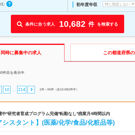
含む
特に指定しない
初年度年収
10,682
件
条件に合う求人
を検索する
も同時に募集中の求人
この都道府県
の
50件目を表示中
10
214
…
1
件～
50
件（全
10,682
件中）
0代活躍中*研究者育成プログラム完備*転勤なし*残業月4時間以内
シスタント】(医薬/化学/食品/化粧品等)