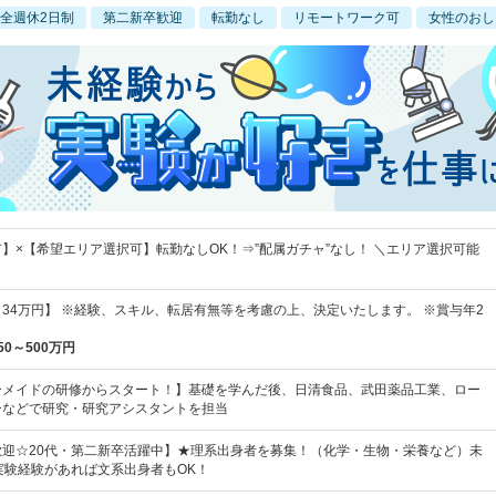
全週休2日制
第二新卒歓迎
転勤なし
リモートワーク可
女性のおし
】×【希望エリア選択可】転勤なしOK！⇒”配属ガチャ”なし！ ＼エリア選択可能
円～34万円】 ※経験、スキル、転居有無等を考慮の上、決定いたします。 ※賞与年2
50～500万円
ーメイドの研修からスタート！】基礎を学んだ後、日清食品、武田薬品工業、ロー
ーなどで研究・研究アシスタントを担当
歓迎☆20代・第二新卒活躍中】★理系出身者を募集！（化学・生物・栄養など）未
実験経験があれば文系出身者もOK！