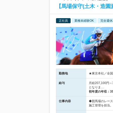
【馬場保守(土木・造園施
正社員
業種未経験OK
完全週休
勤務地
★東京本社／全国
給与
月給207,100円
となりま…
初年度の年収：
3
仕事内容
◆競馬場のレース
施工管理を担当。