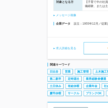
対象となる方
【子育て中の社員
備経験、または土
メッセージ画像
企業データ
設立：1955年12月／従
求人詳細を見る
関連キーワード
日比谷
営業
施工管理
土木施工
第二新卒
定時退社
業界経験者優遇
土日休み
有給休暇
企業年金
社
慶弔休暇
サークル
ブランクOK