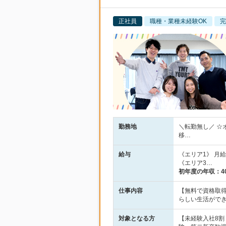
正社員
職種・業種未経験OK
完
勤務地
＼転勤無し／ ☆
移…
給与
《エリア1》 月給2
《エリア3…
初年度の年収：
4
仕事内容
【無料で資格取得
らしい生活がで
対象となる方
【未経験入社8