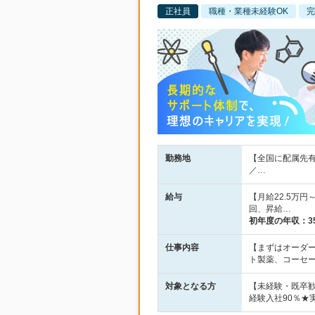
正社員
職種・業種未経験OK
完
勤務地
【全国に配属先有
／…
給与
【月給22.5万
回、昇給…
初年度の年収：
3
仕事内容
【まずはオーダ
ト製薬、コーセ
対象となる方
【未経験・既卒
経験入社90％★