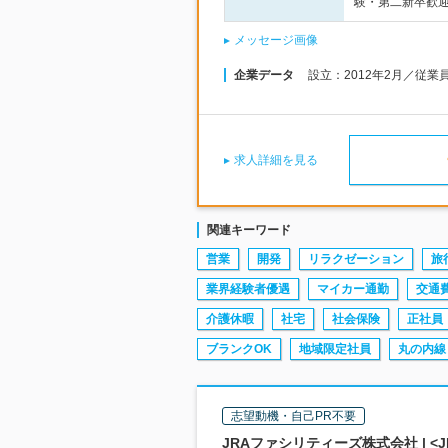
験・第二新卒歓迎
メッセージ画像
企業データ
設立：2012年2月／従業
求人詳細を見る
関連キーワード
営業
開発
リラクゼーション
旅
業界経験者優遇
マイカー通勤
交通
介護休暇
社宅
社会保険
正社員
ブランクOK
地域限定社員
丸の内線
志望動機・自己PR不要
JRAファシリティーズ株式会社 | <