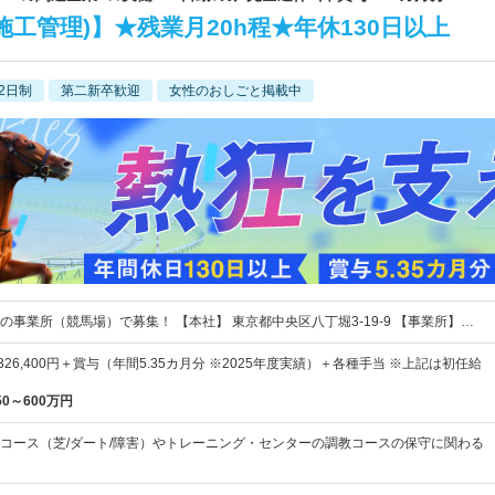
工管理)】★残業月20h程★年休130日以上
2日制
第二新卒歓迎
女性のおしごと掲載中
の事業所（競馬場）で募集！ 【本社】 東京都中央区八丁堀3-19-9 【事業所】…
～326,400円＋賞与（年間5.35カ月分 ※2025年度実績）＋各種手当 ※上記は初任給
50～600万円
コース（芝/ダート/障害）やトレーニング・センターの調教コースの保守に関わる