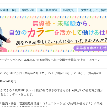
全週休2日制
学歴不問
第二新卒歓迎
転勤なし
女性のおしごと掲載
オープニングSTAFF募集あり ☆首都圏を中心に全国で大募集 ☆上京・UIターン
9.2万~30.2万円＋賞与年2回 《エリア2》 月給28.3万円~29.3万円＋賞与年2回
00～540万円
ができる！残業20h以下・日勤のみで働きやすさも◎】★障がいのある方が自分
きるようサポートをします。
割！販売・接客・営業経験者優遇！コミュニケーション力が活かせます！】☆未経