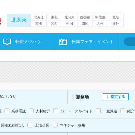
北海道
東北
北関東
首都圏
甲信越
北陸
北関東
東海
関西
中国
四国
九州
海外
転職ノウハウ
転職フェア・イベント
指定しない
勤務地
指定する
員
業務委託
人材紹介
パート・アルバイト
一般派遣
紹介
業種未経験OK
上場企業
マネジャー採用