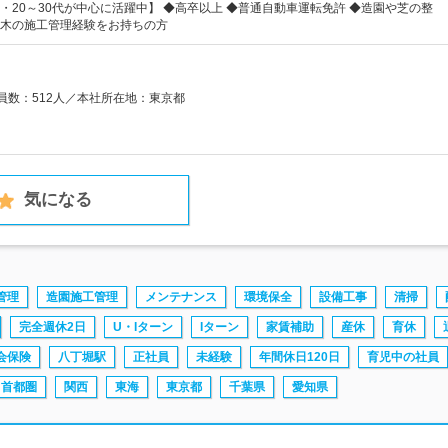
・20～30代が中心に活躍中】 ◆高卒以上 ◆普通自動車運転免許 ◆造園や芝の整
木の施工管理経験をお持ちの方
業員数：512人／本社所在地：東京都
気になる
管理
造園施工管理
メンテナンス
環境保全
設備工事
清掃
完全週休2日
U・Iターン
Iターン
家賃補助
産休
育休
会保険
八丁堀駅
正社員
未経験
年間休日120日
育児中の社員
首都圏
関西
東海
東京都
千葉県
愛知県