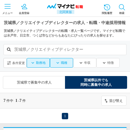
北関東版
メニュー
会員登録
閲覧履歴
検索
茨城県／クリエイティブディレクターの求人・転職・中途採用情報
茨城県／クリエイティブディレクターの転職・求人一覧ページです。マイナビ転職で
は水戸市、日立市、つくば市などからもあなたにぴったりの求人を探せます。
茨城県／クリエイティブディレクター
勤務地
職種
年収
特徴
条件変更
茨城県
以外でも
茨城県
で募集中の求人
同時に募集中の求人
7
1
7
件中
-
件
並び替え
1