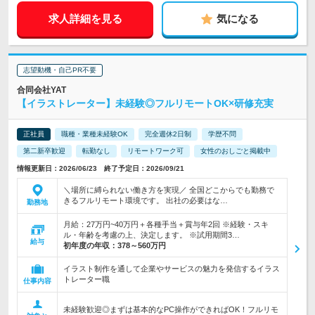
求人詳細を見る
気になる
志望動機・自己PR不要
合同会社YAT
【イラストレーター】未経験◎フルリモートOK×研修充実
正社員
職種・業種未経験OK
完全週休2日制
学歴不問
第二新卒歓迎
転勤なし
リモートワーク可
女性のおしごと掲載中
情報更新日：2026/06/23 終了予定日：2026/09/21
＼場所に縛られない働き方を実現／ 全国どこからでも勤務で
きるフルリモート環境です。 出社の必要はな…
勤務地
月給：27万円~40万円＋各種手当＋賞与年2回 ※経験・スキ
ル・年齢を考慮の上、決定します。 ※試用期間3…
給与
初年度の年収：
378～560万円
イラスト制作を通して企業やサービスの魅力を発信するイラス
トレーター職
仕事内容
未経験歓迎◎まずは基本的なPC操作ができればOK！フルリモ