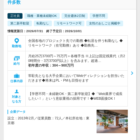
件多数
正社員
職種・業種未経験OK
完全週休2日制
学歴不問
第二新卒歓迎
転勤なし
リモートワーク可
女性のおしごと掲載中
情報更新日：2026/07/31 終了予定日：2026/10/01
全国各地のプロジェクト先での勤務 ◆転居を伴う転勤なし ◆
リモートワーク（在宅勤務）あり ◆勤務先…
勤務地
月給25万3700円～75万円＋各種手当 ※上記は固定残業代（月2
0時間分・3万3700円以上）を含みます。超過…
給与
初年度の年収：
304～900万円
常駐先となる大手企業においてWebディレクションを担当いた
だきます◆将来はPL・PMも目指せます
仕事内容
【学歴不問・未経験OK・第二新卒歓迎】◆「Web業界で成長
対象と
したい！」という意欲重視の採用です！◆WEB面接OK！
なる方
企業データ
設立：2013年2月／従業員数：72人／本社所在地：東
京都