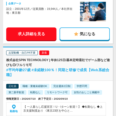
企業データ
設立：2001年12月／従業員数：19,944人／本社所在
地：東京都
求人詳細を見る
気になる
志望動機・自己PR不要
株式会社SPIN TECHNOLOGY | 年休125日/基本定時退社でゲーム部など遊
びも◎/フルリモ可
#平均年齢27歳 #未経験100％！同期と研修で成長【Web系総合
職】
正社員
職種・業種未経験OK
完全週休2日制
学歴不問
第二新卒歓迎
転勤なし
リモートワーク可
女性のおしごと掲載中
情報更新日：2026/07/10 終了予定日：2026/09/10
【 一人暮らし応援宣言！U・Iターン歓迎！】 ◆転勤なし ◆上
京支援制度あり 《東京23区を中心と…
勤務地