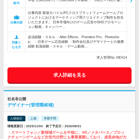
年収 5,500,000 円 - 7,000,000円 年俸制： 550万～700万 基…
給与
仕事内容 新規モバイル/PCクロスプラットフォームゲームプロ
ジェクトにおけるマーケティング用クリエイティブ制作を担当
いただきます。 日本市場向けのゲーム広告やSNSプロモーシ
仕事内容
ョン動画、キャンペー…
必須経験・スキル ・After Effects、Premiere Pro、Photosho
p、 ・日本ゲーム広告経験 ・制作会社及びデザイナーとの連携
対象と
経験 歓迎経験・スキル ・ゲーム動画…
なる方
求人管理No. NEX14
求人詳細を見る
社名非公開
デザイナー(管理職候補)
人材紹介
上場
学歴不問
情報更新日：2025/11/04 終了予定日：2026/08/31
・スマートフォン／新領域ゲームを中核に、XR／メタバース／ブロッ
クチェーンゲームなど次世代分野にも事業展開しており、成長余地が大