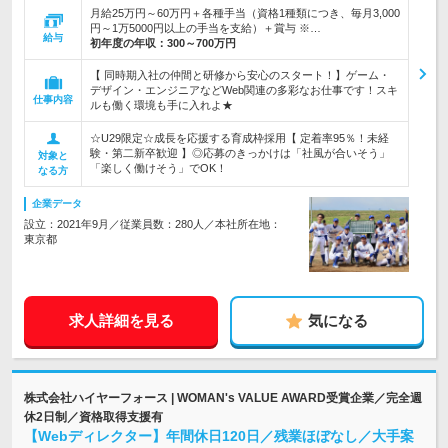
月給25万円～60万円＋各種手当（資格1種類につき、毎月3,000
円～1万5000円以上の手当を支給）＋賞与 ※…
給与
初年度の年収：
300～700万円
【 同時期入社の仲間と研修から安心のスタート！】ゲーム・
デザイン・エンジニアなどWeb関連の多彩なお仕事です！スキ
仕事内容
ルも働く環境も手に入れよ★
☆U29限定☆成長を応援する育成枠採用【 定着率95％！未経
験・第二新卒歓迎 】◎応募のきっかけは「社風が合いそう」
対象と
「楽しく働けそう」でOK！
なる方
企業データ
設立：2021年9月／従業員数：280人／本社所在地：
東京都
求人詳細を見る
気になる
株式会社ハイヤーフォース | WOMAN's VALUE AWARD受賞企業／完全週
休2日制／資格取得支援有
【Webディレクター】年間休日120日／残業ほぼなし／大手案