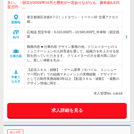
きい。 ・設立が2008年10月と歴史が一定ありながらも、資本金6,635
百万円・…
東京都港区赤坂9-7-2ミッドタウン・イースト6F 交通アクセス
都…
勤務地
応相談 想定年収：6,410,000円～10,500,000円_年俸制（固定残
業…
給与
職務内容 ■ 仕事内容 デザイン業務の他、クリエイターとのコ
ミュニケーションや人財育成を通して、組織力を向上させる役
割を担っていただきます。 クリエイターの力を最大限に活か
仕事内容
し、新しい体験を生み…
【必須スキル・経験】 ・ゲーム業界（モバイル、コンシュー
マー問わず）での組織マネジメントの実務経験 ・デザイナー
対象と
としての制作実務経験3年以上 【歓迎スキル・経験】 ・複数の
なる方
デザイン領域に関す…
求人管理No. colo16
求人詳細を見る
あと2日