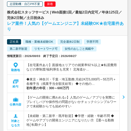
志望動機・自己PR不要
株式会社スタッフサービス | Web面接1回／最短2日内定可／年休125日／
完休2日制／土日祝休み
レア案件！人気の【ゲームエンジニア】未経験OK★在宅案件あ
り
正社員
職種・業種未経験OK
完全週休2日制
学歴不問
第二新卒歓迎
リモートワーク可
女性のおしごと掲載中
情報更新日：2026/08/03 終了予定日：2026/08/27
【在宅案件あり】面接地エリアでの就業率92％以上★転居費用
などの寮制度/福利厚生も充実！ 北海道か…
勤務地
◆東京・神奈川・千葉・埼玉勤務:月給24万5,000円～55万円＋
各種手当（残業手当全額支給等） ◆その他の…
給与
初年度の年収：
300～600万円
【ゲームの開発に携われる♪】人気のゲーム／アプリを実際に
プレイしバグや操作性の問題がないかチェック☆シンプルワー
仕事内容
クで未経験からでも始めやすい
【未経験・第二新卒・既卒歓迎】◆学歴・経験・年齢不問 ◆
ゲームやアプリの開発エンジニアになりたい方 【選べる勤務
対象と
地│転勤ナシ】
なる方