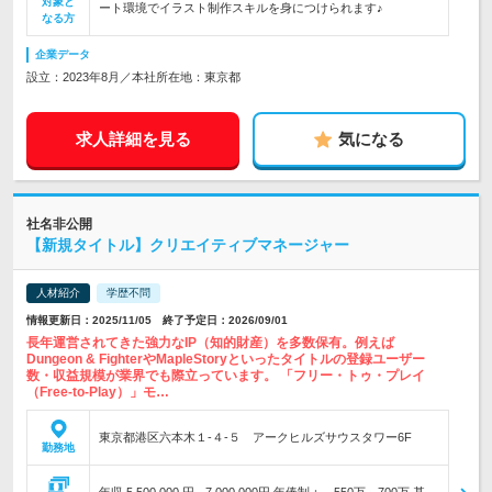
対象と
ート環境でイラスト制作スキルを身につけられます♪
なる方
企業データ
設立：2023年8月／本社所在地：東京都
求人詳細を見る
気になる
社名非公開
【新規タイトル】クリエイティブマネージャー
人材紹介
学歴不問
情報更新日：2025/11/05 終了予定日：2026/09/01
長年運営されてきた強力なIP（知的財産）を多数保有。例えば
Dungeon & FighterやMapleStoryといったタイトルの登録ユーザー
数・収益規模が業界でも際立っています。 「フリー・トゥ・プレイ
（Free-to-Play）」モ…
東京都港区六本木１-４-５ アークヒルズサウスタワー6F
勤務地