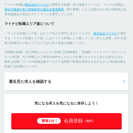
マイナビ転職は
株式会社マイナビ
が運営する転職・求人情報サイトです。 マイナビ転職は、
厚生労働省の求人情報提供の適正化推進事業
（委託事業）により設置された求人情報適正化
推進協議会が定めたガイドラインを遵守しています。
マイナビ転職エリア版について
「マイナビ転職エリア版」はエリア求人を専門に扱うページです。
株式会社マイナビ
が運営
する「マイナビ転職エリア版」にはマイナビ転職にしか載っていない求人も多数。8月7日更
新の新着求人や各エリアならではの求人特集も掲載してます。
北関東の転職・求人情報ならマイナビ転職【北関東版】。茨城県／クリエイティブディレク
ターの転職・求人情報などご希望の条件やこだわりの仕事スタイルから求人を探せるほか、
豊富な転職ノウハウや転職支援サービスで北関東で転職を希望されるみなさんの転職活動を
応援する転職サイトです。
最近見た求人を確認する
気になる求人を気になるに保存しよう！
会員登録
簡単1分！
（無料）