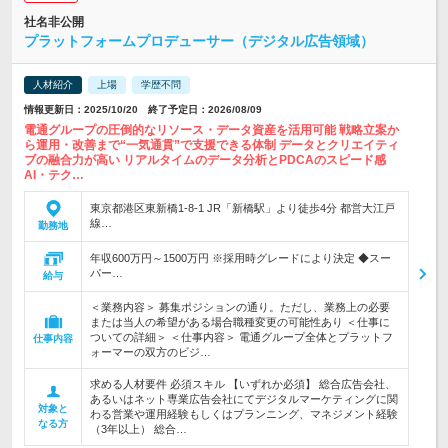
社名非公開
プラットフォームプロデューサー（デジタル広告領域）
人材紹介
上場
学歴不問
情報更新日：2025/10/20 終了予定日：2026/08/09
電通グループの圧倒的なリソース・データ資産を活用可能 戦略立案か
ら運用・改善まで“一気通貫”で支援できる体制 データとクリエイティ
ブの融合力が高い リアルタイムのデータ分析とPDCAのスピード感
AI・テク…
東京都港区東新橋1-8-1 JR「新橋駅」より徒歩4分 都営大江戸
線…
勤務地
年収600万円～1500万円 ※採用時グレードにより決定 ◆スー
パー…
給与
＜業務内容＞ 募集ポジションの通り。ただし、業務上の必要
または当人の希望がある場合職種変更の可能性あり ＜仕事に
ついての詳細＞ ＜仕事内容＞ 電通グループ全体とプラットフ
仕事内容
ォーマーの双方のビジ…
求める人材要件 必須スキル 【いずれか必須】 総合広告会社、
あるいはネット専業広告会社にてデジタルマーケティングに関
対象と
わる営業や運用経験もしくはプランニング、マネジメント経験
なる方
（3年以上） 総合…