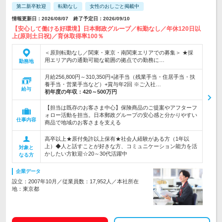
第二新卒歓迎
転勤なし
女性のおしごと掲載中
情報更新日：2026/08/07 終了予定日：2026/09/10
【安心して働ける好環境】日本郵政グループ／転勤なし／年休120日以
上(原則土日祝)／育休取得率100％
＜原則転勤なし／関東・東京・南関東エリアでの募集＞ ★採
用エリア内の通勤可能な範囲の拠点での勤務に…
勤務地
月給256,800円～310,350円+諸手当（残業手当・住居手当・扶
養手当・営業手当など）+賞与年2回 ※ご入社…
給与
初年度の年収：
420～500万円
【担当は既存のお客さま中心】保険商品のご提案やアフターフ
ォロー活動を担当。日本郵政グループの安心感と分かりやすい
仕事内容
商品で地域のお客さまを支える
高卒以上★原付免許以上保有★社会人経験がある方（1年以
上）◆人と話すことが好きな方、コミュニケーション能力を活
対象と
かしたい方歓迎☆20～30代活躍中
なる方
企業データ
設立：2007年10月／従業員数：17,952人／本社所在
地：東京都