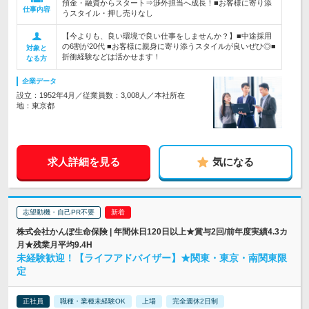
預金・融資からスタート⇒渉外担当へ成長！■お客様に寄り添
仕事内容
うスタイル・押し売りなし
【今よりも、良い環境で良い仕事をしませんか？】■中途採用
の6割が20代 ■お客様に親身に寄り添うスタイルが良いぜひ◎■
対象と
折衝経験などは活かせます！
なる方
企業データ
設立：1952年4月／従業員数：3,008人／本社所在
地：東京都
求人詳細を見る
気になる
志望動機・自己PR不要
株式会社かんぽ生命保険 | 年間休日120日以上★賞与2回/前年度実績4.3カ
月★残業月平均9.4H
未経験歓迎！【ライフアドバイザー】★関東・東京・南関東限
定
正社員
職種・業種未経験OK
上場
完全週休2日制