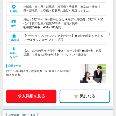
茨城県・栃木県・群馬県・埼玉県・千葉県・東京都・神奈川
県・新潟県・山梨県・長野県の病院へ配属します…
勤務地
月給：25万円～ ※一律手当含む ★モデル月収例：35万円 └ 30
代／千葉市配属／残業10時間／賃貸／扶養…
給与
初年度の年収：
400～580万円
【ワークライフバランスの充実が叶う】◆病院の経営を支える
"オールラウンダー” として活躍
仕事内容
【20～30代の男女活躍中】◆U・Iターン歓迎 ◆経験者（係長
対象と
採用）：社会人経験8年以上+マネジメント経験者
なる方
企業データ
設立：2004年4月／従業員数：63,000人／本社所在
地：東京都
求人詳細を見る
気になる
志望動機・自己PR不要