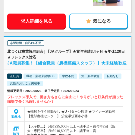
求人詳細を見る
気になる
志望動機・自己PR不要
北つくば農業協同組合 | 【JAグループ】★賞与実績3.4ヶ月 ★年休120日
★フレックス対応
JA職員募集！【組合職員（農機整備スタッフ）】★未経験歓迎
正社員
職種・業種未経験OK
学歴不問
第二新卒歓迎
転勤なし
女性のおしごと掲載中
情報更新日：2026/05/26 終了予定日：2026/08/24
フレックス導入で、働き方もさらに自由に！やりがいと好条件が揃った
職場で長く活躍しませんか？
★転居を伴う転勤なし ★U・Iターン歓迎 ★マイカー通勤可
【北部農機センター】 茨城県筑西市小林…
勤務地
【大卒以上】 月給225,000円以上＋諸手当＋賞与年2回 【短
大・専門卒】 月給216,500円以上＋諸手当＋賞…
給与