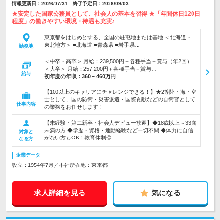
情報更新日：2026/07/31 終了予定日：2026/09/03
★安定した国家公務員として、社会人の基本を習得 ★「年間休日120日
程度」の働きやすい環境・待遇も充実♪
東京都をはじめとする、全国の駐屯地または基地 ＜北海道・
東北地方＞ ■北海道 ■青森県 ■岩手県…
勤務地
＜中卒・高卒＞ 月給：239,500円＋各種手当＋賞与（年2回）
＜大卒＞ 月給：257,200円＋各種手当＋賞与…
給与
初年度の年収：
360～460万円
【100以上のキャリアにチャレンジできる！】★2等陸・海・空
士として、国の防衛・災害派遣・国際貢献などの自衛官として
仕事内容
の業務をお任せします！
【未経験・第二新卒・社会人デビュー歓迎】◆18歳以上～33歳
未満の方 ◆学歴・資格・運動経験など一切不問 ◆体力に自信
対象と
がない方もOK！教育体制◎
なる方
企業データ
設立：1954年7月／本社所在地：東京都
求人詳細を見る
気になる