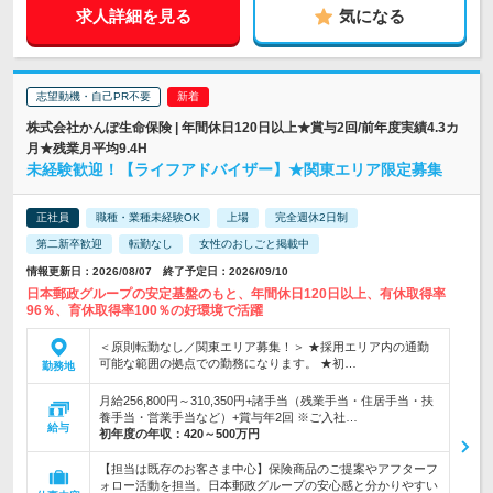
求人詳細を見る
気になる
志望動機・自己PR不要
株式会社かんぽ生命保険 | 年間休日120日以上★賞与2回/前年度実績4.3カ
月★残業月平均9.4H
未経験歓迎！【ライフアドバイザー】★関東エリア限定募集
正社員
職種・業種未経験OK
上場
完全週休2日制
第二新卒歓迎
転勤なし
女性のおしごと掲載中
情報更新日：2026/08/07 終了予定日：2026/09/10
日本郵政グループの安定基盤のもと、年間休日120日以上、有休取得率
96％、育休取得率100％の好環境で活躍
＜原則転勤なし／関東エリア募集！＞ ★採用エリア内の通勤
可能な範囲の拠点での勤務になります。 ★初…
勤務地
月給256,800円～310,350円+諸手当（残業手当・住居手当・扶
養手当・営業手当など）+賞与年2回 ※ご入社…
給与
初年度の年収：
420～500万円
【担当は既存のお客さま中心】保険商品のご提案やアフターフ
ォロー活動を担当。日本郵政グループの安心感と分かりやすい