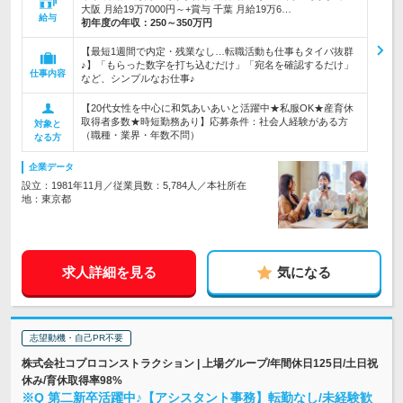
大阪 月給19万7000円～+賞与 千葉 月給19万6…
給与
初年度の年収：
250～350万円
【最短1週間で内定・残業なし…転職活動も仕事もタイパ抜群
♪】「もらった数字を打ち込むだけ」「宛名を確認するだけ」
仕事内容
など、シンプルなお仕事♪
【20代女性を中心に和気あいあいと活躍中★私服OK★産育休
取得者多数★時短勤務あり】応募条件：社会人経験がある方
対象と
（職種・業界・年数不問）
なる方
企業データ
設立：1981年11月／従業員数：5,784人／本社所在
地：東京都
求人詳細を見る
気になる
志望動機・自己PR不要
株式会社コプロコンストラクション | 上場グループ/年間休日125日/土日祝
休み/育休取得率98%
※Q 第二新卒活躍中♪【アシスタント事務】転勤なし/未経験歓