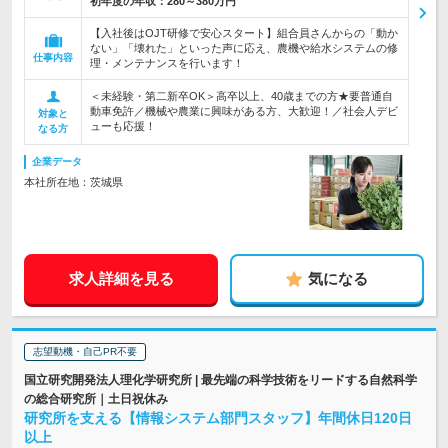
初年度の年収：
280～380万円
【入社後はOJT研修で安心スタート】組合員さんからの「動か
ない」「壊れた」といった声に応え、農機や給水システムの修
仕事内容
理・メンテナンスを行います！
＜未経験・第二新卒OK＞高卒以上、40歳までの方★要普通自
動車免許／機械や農業に興味がある方、大歓迎！／社会人デビ
対象と
ューも応援！
なる方
企業データ
本社所在地：茨城県
求人詳細を見る
気になる
志望動機・自己PR不要
国立研究開発法人理化学研究所 | 最先端の科学技術をリードする自然科学
の総合研究所｜土日祝休み
研究所を支える【情報システム部門スタッフ】年間休日120日
以上