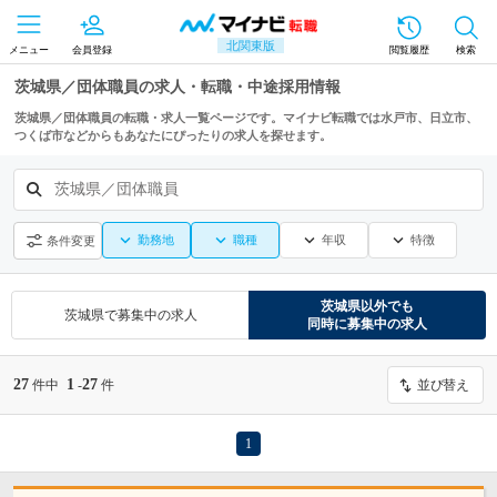
北関東版
メニュー
会員登録
閲覧履歴
検索
茨城県／団体職員の求人・転職・中途採用情報
茨城県／団体職員の転職・求人一覧ページです。マイナビ転職では水戸市、日立市、
つくば市などからもあなたにぴったりの求人を探せます。
茨城県／団体職員
勤務地
職種
年収
特徴
条件変更
茨城県
以外でも
茨城県
で募集中の求人
同時に募集中の求人
27
1
27
件中
-
件
並び替え
1