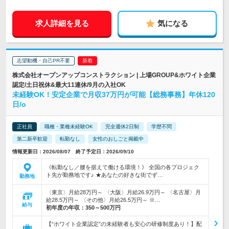
求人詳細を見る
気になる
志望動機・自己PR不要
株式会社オープンアップコンストラクション | 上場GROUP&ホワイト企業
認定/土日祝休&最大11連休/9月の入社OK
未経験OK！安定企業で月収37万円が可能【総務事務】年休120
日/o
正社員
職種・業種未経験OK
完全週休2日制
学歴不問
第二新卒歓迎
転勤なし
女性のおしごと掲載中
情報更新日：2026/08/07 終了予定日：2026/09/10
《転勤なし／腰を据えて働ける環境！》 全国の各プロジェク
ト先が勤務地です♪ ★あなたの好きな街でず…
勤務地
〈東京〉月給28万円～ 〈大阪〉月給26.9万円～ 〈名古屋〉月
給28.5万円～ 〈その他〉月給26.5万円～ ※…
給与
初年度の年収：
350～500万円
【“ホワイト企業認定”の未経験者も安心の研修制度あり！】配