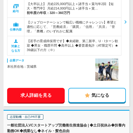
【大卒以上】 月給225,000円以上＋諸手当＋賞与年2回 【短
大・専門卒】 月給214,000円以上＋諸手当＋賞…
給与
初年度の年収：
320～360万円
【ジョブローテーションで幅広い職種にチャレンジ♪】希望と
適性に応じて、「営農経済」「購買」「信用」「共済」「管
仕事内容
理」「農機」のいずれかに配属
【若手の育成枠採用です】◆未経験、第二新卒、U・Iターン歓
迎 ◆男女・職歴不問 ◆高卒以上 ◆要普通免許（AT限定可）★
対象と
39歳以下の方（※）
なる方
企業データ
本社所在地：茨城県
求人詳細を見る
気になる
志望動機・自己PR不要
一般社団法人VCスタートアップ労働衛生推進協会 | ◆土日祝休み◆扶養内
勤務OK◆残業なし◆ネイル・髪色自由