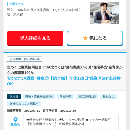
企業データ
設立：2007年10月／従業員数：17,952人／本社所在
地：東京都
求人詳細を見る
気になる
志望動機・自己PR不要
北つくば農業協同組合 | *JA北つくば*賞与実績3.4ヶ月*住宅手当*産育休か
らの復職率100％
安定の"JA職員"募集◎【総合職】年休120日*残業月5H*未経験
OK
正社員
職種・業種未経験OK
学歴不問
第二新卒歓迎
転勤なし
女性のおしごと掲載中
情報更新日：2026/07/31 終了予定日：2026/10/29
★転居を伴う転勤なし ★U・Iターン歓迎 ★マイカー通勤可
【北部農機センター】 茨城県筑西市小林…
勤務地