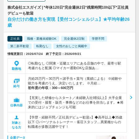
株式会社エスガイズ | *年休120日*完全週休2日*残業時間10h以下*正社員
デビューも歓迎
自分だけの働き方を実現【受付コンシェルジュ】★平均年齢26
歳
正社員
職種・業種未経験OK
完全週休2日制
学歴不問
第二新卒歓迎
転勤なし
女性のおしごと掲載中
情報更新日：2026/07/24 終了予定日：2026/09/21
◎転勤なし ◎関東・近畿エリアにある店舗の中で、最寄り駅
考慮のもと配属 ◎マイカー通勤OKな店舗あ…
勤務地
月給25万円～30万円＋諸手当＋賞与（業績による） ※経験や
能力を考慮のうえ、決定いたします。 ※月給…
給与
初年度の年収：
300～600万円
【充実した研修からスタート／未経験入社9割以上】大手企業
での受付・接客・販売・事務などのお仕事を担当します。★将
仕事内容
来的にはジョブチェンジも可能
【学歴・経験不問／正社員デビュー歓迎♪】◆高卒以上◆35歳
以下 ◎パーソナルトレーナー・雀荘スタッフ…異業種からの
対象と
転職者が多数活躍中です！
なる方
企業データ