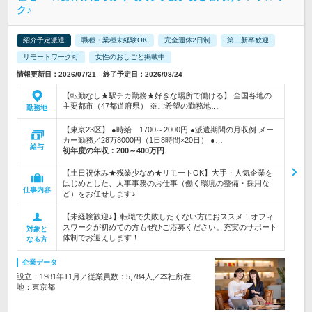
ク♪
紹介予定派遣
職種・業種未経験OK
完全週休2日制
第二新卒歓迎
リモートワーク可
女性のおしごと掲載中
情報更新日：2026/07/21 終了予定日：2026/08/24
【転勤なし★駅チカ勤務★好きな場所で働ける】 全国各地の
主要都市（47都道府県） ※ご希望の勤務地…
勤務地
【東京23区】 ●時給 1700～2000円 ●派遣期間の月収例 メー
カー勤務／28万8000円（1日8時間×20日） ●…
給与
初年度の年収：
200～400万円
【土日祝休み★残業少なめ★リモートOK】大手・人気企業を
はじめとした、人事事務のお仕事（働く環境の整備・採用な
仕事内容
ど）をお任せします♪
【未経験歓迎♪】転職で失敗したくない方におススメ！オフィ
スワークが初めての方もぜひご応募ください。充実のサポート
対象と
体制でお迎えします！
なる方
企業データ
設立：1981年11月／従業員数：5,784人／本社所在
地：東京都