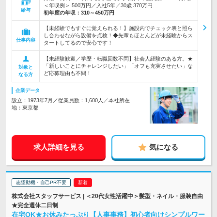
＜年収例＞ 500万円／入社5年／30歳 370万円…
給与
初年度の年収：
310～450万円
【未経験でもすぐに覚えられる！】施設内でチェック表と照ら
し合わせながら設備を点検！◆先輩もほとんどが未経験からス
仕事内容
タートしてるので安心です！
【未経験歓迎／学歴・転職回数不問】社会人経験のある方。★
「新しいことにチャレンジしたい」「オフも充実させたい」な
対象と
ど応募理由も不問！
なる方
企業データ
設立：1973年7月／従業員数：1,600人／本社所在
地：東京都
求人詳細を見る
気になる
志望動機・自己PR不要
株式会社スタッフサービス | ＜20代女性活躍中＞髪型・ネイル・服装自由
★完全週休二日制
在宅OK★お休みたっぷり【人事事務】初心者向けシンプルワー