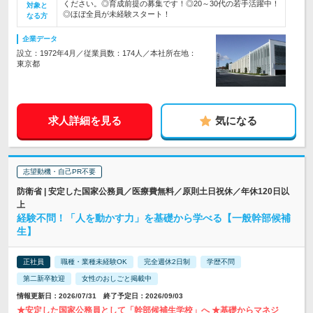
ください。◎育成前提の募集です！◎20～30代の若手活躍中！
対象と
◎ほぼ全員が未経験スタート！
なる方
企業データ
設立：1972年4月／従業員数：174人／本社所在地：
東京都
求人詳細を見る
気になる
志望動機・自己PR不要
防衛省 | 安定した国家公務員／医療費無料／原則土日祝休／年休120日以
上
経験不問！「人を動かす力」を基礎から学べる【一般幹部候補
生】
正社員
職種・業種未経験OK
完全週休2日制
学歴不問
第二新卒歓迎
女性のおしごと掲載中
情報更新日：2026/07/31 終了予定日：2026/09/03
★安定した国家公務員として「幹部候補生学校」へ ★基礎からマネジ