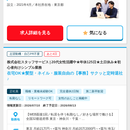
設立：2021年4月／本社所在地：東京都
求人詳細を見る
気になる
志望動機・自己PR不要
あと4日
株式会社スタッフサービス | 20代女性活躍中★年休125日★土日休み★初
心者向けシンプル業務
在宅OK★髪型・ネイル・服装自由の【事務】サクッと定時退社
♪
正社員
職種・業種未経験OK
完全週休2日制
第二新卒歓迎
転勤なし
リモートワーク可
女性のおしごと掲載中
情報更新日：2026/07/10 終了予定日：2026/08/13
【WEB面接1回／転居を伴う転勤なし／好きな場所で働ける】
全国32都道府県 東京・神奈川・千葉・…
勤務地
東京 月給21万円～+賞与 神奈川 月給20万2000円～+賞与 埼玉/