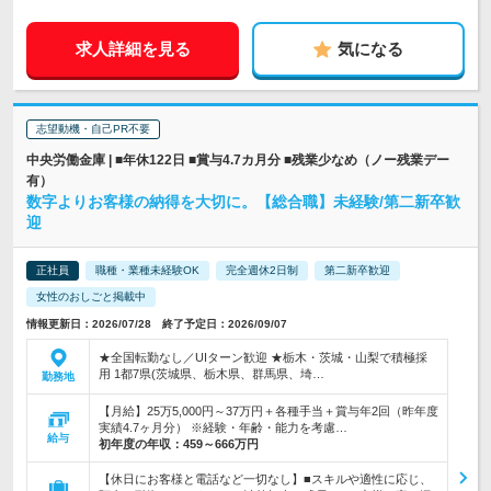
求人詳細を見る
気になる
志望動機・自己PR不要
中央労働金庫 | ■年休122日 ■賞与4.7カ月分 ■残業少なめ（ノー残業デー
有）
数字よりお客様の納得を大切に。【総合職】未経験/第二新卒歓
迎
正社員
職種・業種未経験OK
完全週休2日制
第二新卒歓迎
女性のおしごと掲載中
情報更新日：2026/07/28 終了予定日：2026/09/07
★全国転勤なし／UIターン歓迎 ★栃木・茨城・山梨で積極採
用 1都7県(茨城県、栃木県、群馬県、埼…
勤務地
【月給】25万5,000円～37万円＋各種手当＋賞与年2回（昨年度
実績4.7ヶ月分） ※経験・年齢・能力を考慮…
給与
初年度の年収：
459～666万円
【休日にお客様と電話など一切なし】■スキルや適性に応じ、