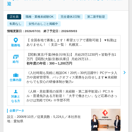
迎
正社員
職種・業種未経験OK
完全週休2日制
第二新卒歓迎
転勤なし
女性のおしごと掲載中
情報更新日：2026/07/31 終了予定日：2026/09/03
【 全国各地で募集します！希望エリアで通勤可能 】 ▼転勤は
ありません！ 〈 支店一覧 〉 札幌支…
勤務地
【関東(東京/千葉/神奈川/埼玉)】 月給29万1230円＋皆勤手当1
万円 【関西(大阪/京都/兵庫)】 月給29万13…
給与
初年度の年収：
300～1,200万円
《入社時期も気軽に相談OK！20代～30代活躍中》PCデータ入
力や資材管理等、バックオフィス業務をお任せします★未経験
仕事内容
からでも安心の研修体制が魅力♪
《人柄・意欲重視の採用！未経験・第二新卒歓迎♪》PCスキ
ル・普通免許ある方歓迎！「大手で働きたい」など応募のきっ
対象と
かけは気軽でOK♪ ※学歴不問
なる方
企業データ
設立：2006年10月／従業員数：5,224人／本社所在
地：愛知県