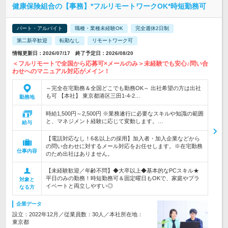
健康保険組合の【事務】*フルリモートワークOK*時短勤務可
パート・アルバイト
職種・業種未経験OK
完全週休2日制
第二新卒歓迎
転勤なし
リモートワーク可
情報更新日：2026/07/17 終了予定日：2026/08/20
＜フルリモートで全国から応募可×メールのみ＞未経験でも安心♪問い合
わせへのマニュアル対応がメイン！
～完全在宅勤務＆全国どこでも勤務OK～ 出社希望の方は出社
も可 【本社】 東京都港区三田1-4-2…
勤務地
時給1,500円～2,500円 ※業務遂行に必要なスキルや知識の範囲
と、マネジメント経験に応じて変動します。…
給与
【電話対応なし！6名以上の採用】加入者・加入企業などから
の問い合わせに対するメール対応をお任せします。※在宅勤務
仕事内容
のため出社はありません。
【未経験歓迎／年齢不問】◆大卒以上◆基本的なPCスキル★
平日のみの勤務！時短勤務可＆固定曜日もOKで、家庭やプラ
対象と
イベートと両立しやすい◎
なる方
企業データ
設立：2022年12月／従業員数：30人／本社所在地：
東京都