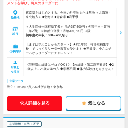
メントを学び、将来のリーダーに！
東京都をはじめとする、全国の駐屯地または基地 ＜北海道・
東北地方＞ ■北海道 ■青森県 ■岩手県…
勤務地
＜大学院修士課程修了者＞ 月給287,600円＋各種手当＋賞与
（年2回） ※幹部任官後：月給304,700円 ＜院…
給与
初年度の年収：
360～460万円
【まずは学ぶことからスタート】★約1年間「幹部候補生学
校」でじっくりリーダー教育を受けます ★卒業後、小さなチ
仕事内容
ームからリーダーにチャレンジ！
《管理職の経験はゼロでOK！》【未経験・第二新卒歓迎】◆2
対象と
0歳以上～26歳未満の方 ◆学歴不問 ◆体力試験はありません！
なる方
企業データ
設立：1954年7月／本社所在地：東京都
求人詳細を見る
気になる
志望動機・自己PR不要