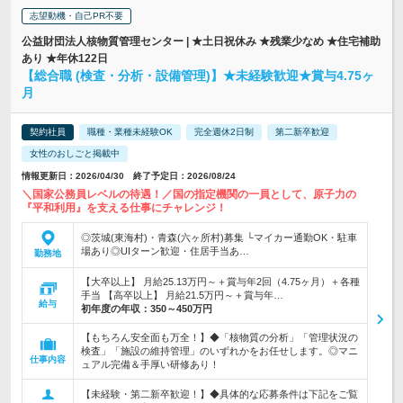
志望動機・自己PR不要
公益財団法人核物質管理センター | ★土日祝休み ★残業少なめ ★住宅補助
あり ★年休122日
【総合職 (検査・分析・設備管理)】★未経験歓迎★賞与4.75ヶ
月
契約社員
職種・業種未経験OK
完全週休2日制
第二新卒歓迎
女性のおしごと掲載中
情報更新日：2026/04/30 終了予定日：2026/08/24
＼国家公務員レベルの待遇！／国の指定機関の一員として、原子力の
『平和利用』を支える仕事にチャレンジ！
◎茨城(東海村)・青森(六ヶ所村)募集 └マイカー通勤OK・駐車
場あり◎UIターン歓迎・住居手当あ…
勤務地
【大卒以上】 月給25.13万円～＋賞与年2回（4.75ヶ月）＋各種
手当 【高卒以上】 月給21.5万円～＋賞与年…
給与
初年度の年収：
350～450万円
【もちろん安全面も万全！】◆「核物質の分析」「管理状況の
検査」「施設の維持管理」のいずれかをお任せします。◎マニ
仕事内容
ュアル完備＆手厚い研修あり！
【未経験・第二新卒歓迎！】◆具体的な応募条件は下記をご覧