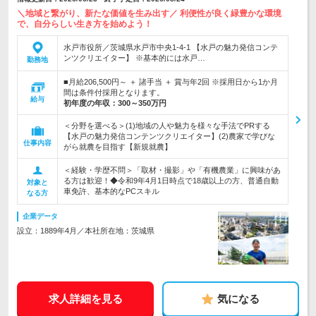
＼地域と繋がり、新たな価値を生み出す／ 利便性が良く緑豊かな環境
で、自分らしい生き方を始めよう！
水戸市役所／茨城県水戸市中央1-4-1 【水戸の魅力発信コンテ
ンツクリエイター】 ※基本的には水戸…
勤務地
■月給206,500円～ ＋ 諸手当 ＋ 賞与年2回 ※採用日から1か月
間は条件付採用となります。
給与
初年度の年収：
300～350万円
＜分野を選べる＞(1)地域の人や魅力を様々な手法でPRする
【水戸の魅力発信コンテンツクリエイター】(2)農家で学びな
仕事内容
がら就農を目指す【新規就農】
＜経験・学歴不問＞「取材・撮影」や「有機農業」に興味があ
る方は歓迎！◆令和9年4月1日時点で18歳以上の方、普通自動
対象と
車免許、基本的なPCスキル
なる方
企業データ
設立：1889年4月／本社所在地：茨城県
求人詳細を見る
気になる