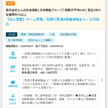
株式会社かんぽ生命保険 | 日本郵政グループ│残業月平均9.4H│直近1年の
定着率90％以上
【法人営業】チーム営業／充実の育成&研修体制あり／土日休
み
正社員
職種・業種未経験OK
上場
完全週休2日制
第二新卒歓迎
女性のおしごと掲載中
情報更新日：2026/08/07 終了予定日：2026/09/10
＜全国の勤務地からお好きなエリアを選べます！★U・Iターン
歓迎！＞ ＜以下エリア内の営業所に配属！…
勤務地
月給256,800円～310,350円+諸手当（残業手当・住居手当・扶
養手当・営業手当・通勤手当など）+賞与年2回…
給与
初年度の年収：
420～500万円
《充実の育成体制あり》"企業が入る保険"のご提案やアフター
フォローを担当します。＊研修や先輩同行など未経験者も安心
仕事内容
の環境 ＊チーム営業です！
《未経験・第二新卒歓迎！20～30代活躍中》◆高卒以上◆普通
自動車免許 (AT限定可)★販売・接客・サービス業など異業種出
対象と
身の先輩たちが多数活躍中！
なる方