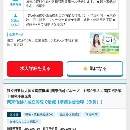
属先で資料作成や各種管理業務をお任せします。★20～30代が
仕事内容
中心に活躍中！
【Web面接OK&面接翌日の内定も可能！】＜学歴不問＞★未経
験・第二新卒・フリーター歓迎★学歴・経験・転職回数不問★
対象と
昇給年2回で頑張りを還元！
なる方
企業データ
設立：2019年6月／従業員数：8,119人／本社所在
地：東京都
求人詳細を見る
気になる
独立行政法人国立病院機構 | 関東信越グループ｜１都９県３１病院で活躍
｜福利厚生充実
関東信越の国立病院で活躍【事務系総合職（係長）】
正社員
職種・業種未経験OK
完全週休2日制
学歴不問
女性のおしごと掲載中
情報更新日：2026/07/10 終了予定日：2026/09/03