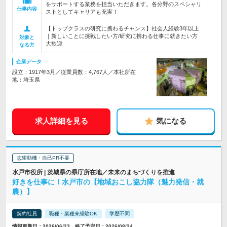
をサポートする業務を担当いただきます。各分野のスペシャリ
仕事内容
ストとしてキャリアも充実！
【トップクラスの研究に携わるチャンス】社会人経験3年以上
｜新しいことに挑戦したい方/研究に携わる仕事に就きたい方
対象と
大歓迎
なる方
企業データ
設立：1917年3月／従業員数：4,767人／本社所在
地：埼玉県
求人詳細を見る
気になる
志望動機・自己PR不要
水戸市役所 | 茨城県の県庁所在地／未来のまちづくりを推進
好きを仕事に！水戸市の【地域おこし協力隊（魅力発信・就
農）】
契約社員
職種・業種未経験OK
学歴不問
情報更新日：2026/06/23 終了予定日：2026/08/24