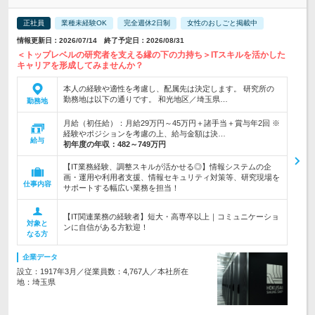
正社員
業種未経験OK
完全週休2日制
女性のおしごと掲載中
情報更新日：2026/07/14 終了予定日：2026/08/31
＜トップレベルの研究者を支える縁の下の力持ち＞ITスキルを活かした
キャリアを形成してみませんか？
本人の経験や適性を考慮し、配属先は決定します。 研究所の
勤務地は以下の通りです。 和光地区／埼玉県…
勤務地
月給（初任給）：月給29万円～45万円＋諸手当＋賞与年2回 ※
経験やポジションを考慮の上、給与金額は決…
給与
初年度の年収：
482～749万円
【IT業務経験、調整スキルが活かせる◎】情報システムの企
画・運用や利用者支援、情報セキュリティ対策等、研究現場を
仕事内容
サポートする幅広い業務を担当！
【IT関連業務の経験者】短大・高専卒以上｜コミュニケーショ
対象と
ンに自信がある方歓迎！
なる方
企業データ
設立：1917年3月／従業員数：4,767人／本社所在
地：埼玉県