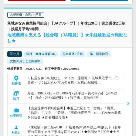
志望動機・自己PR不要
茨城みなみ農業協同組合 | 【JAグループ】｜年休120日｜完全週休2日制
｜残業月平均5時間
地域農業を支える【総合職（JA職員）】★未経験歓迎☆転勤な
し★
正社員
職種・業種未経験OK
完全週休2日制
第二新卒歓迎
女性のおしごと掲載中
情報更新日：2026/07/31 終了予定日：2026/09/03
＼転居を伴う転勤なし・マイカー通勤可／ 茨城県取手市・守
谷市・つくばみらい市の各支店・本店に配属致…
勤務地
月給：196,000円～215,000円＋諸手当＋賞与年2回 【大卒以
上】 月給：215,000円以上＋諸手当＋賞与年2回…
給与
【完全週休2日制/総合職】◆適正に応じて「営農」「購買」
「信用」「共済」「管理」「農産物直売所」のいずれかの業務
仕事内容
をお任せ ★部署相談可能★
《未経験・第二新卒OK！》応募条件:高卒以上/40歳以下（若年
層の長期キャリア形成を図るため）！◆年間休日120日◆土日
対象と