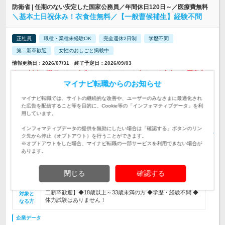
防衛省 | 任期のない安定した国家公務員／年間休日120日～／医療費無料
＼基本土日祝休み！衣食住無料／【一般曹候補生】経験不問
正社員
職種・業種未経験OK
完全週休2日制
学歴不問
第二新卒歓迎
女性のおしごと掲載中
情報更新日：2026/07/31 終了予定日：2026/09/03
★100以上の職種から、自分らしいキャリアを歩める ★安定した国家公
務員として、定年まで活躍できます！
マイナビ転職からのお知らせ
東京都をはじめとする、全国の駐屯地または基地 ＜北海道・
マイナビ転職では、サイトの継続的な改善や、ユーザーのみなさまに最適化され
東北地方＞ ■北海道 ■青森県 ■岩手県…
た広告を配信すること等を目的に、Cookie等の「インフォマティブデータ」を利
勤務地
用しています。
＜大卒以上＞ 月給：239,600円＋各種手当＋賞与（年2回） ＜
インフォマティブデータの提供を無効にしたい場合は「確認する」ボタンのリン
短大（2年制）卒＞ 月給：238,100円＋各種手…
給与
ク先から停止（オプトアウト）を行うことができます。
初年度の年収：
360～460万円
※オプトアウトをした場合、マイナビ転職の一部サービスを利用できない場合が
あります。
【教育・研修体制が充実】一般曹候補生として自衛官業務をお
任せします。★整備、通信、事務、調理、医務、ITなど、幅広
仕事内容
いキャリアにチャレンジできる
閉じる
確認する
《経験ゼロからの育成を前提とした採用です！》【未経験・第
二新卒歓迎】◆18歳以上～33歳未満の方 ◆学歴・経験不問 ◆
対象と
体力試験はありません！
なる方
企業データ