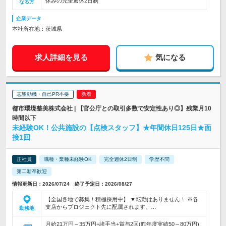
休みの完全週休2日制
なる方
企業データ
本社所在地：茨城県
求人詳細を見る
気になる
志望動機・自己PR不要
都市環境整美株式会社 | 【官公庁との取引多数で安定性あり◎】残業月10
時間以下
未経験OK！公共施設の【点検スタッフ】★年間休日125日★面
接1回
正社員
職種・業種未経験OK
完全週休2日制
学歴不問
第二新卒歓迎
情報更新日：2026/07/24 終了予定日：2026/08/27
【全国各地で募集！積極採用中】 ▼転勤はありません！ ※各
支店からプロジェクト先に配属されます。…
勤務地
月給21万円～35万円+諸手当+賞与2回(昨年度実績50～80万円)