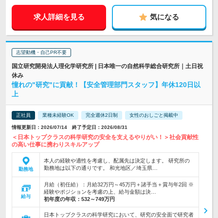
求人詳細を見る
気になる
志望動機・自己PR不要
国立研究開発法人理化学研究所 | 日本唯一の自然科学総合研究所｜土日祝
休み
憧れの"研究"に貢献！【安全管理部門スタッフ】年休120日以
上
正社員
業種未経験OK
完全週休2日制
女性のおしごと掲載中
情報更新日：2026/07/14 終了予定日：2026/08/31
＜日本トップクラスの科学研究の安全を支えるやりがい！＞社会貢献性
の高い仕事に携わりスキルアップ
本人の経験や適性を考慮し、配属先は決定します。 研究所の
勤務地は以下の通りです。 和光地区／埼玉県…
勤務地
月給（初任給）：月給32万円～45万円＋諸手当＋賞与年2回 ※
経験やポジションを考慮の上、給与金額は決…
給与
初年度の年収：
532～749万円
日本トップクラスの科学研究において、研究の安全面で研究者