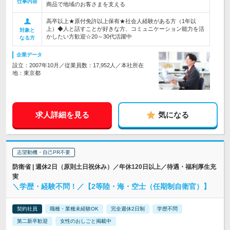
仕事内容
商品で地域のお客さまを支える
高卒以上★原付免許以上保有★社会人経験がある方（1年以
上）◆人と話すことが好きな方、コミュニケーション能力を活
対象と
かしたい方歓迎☆20～30代活躍中
なる方
企業データ
設立：2007年10月／従業員数：17,952人／本社所在
地：東京都
求人詳細を見る
気になる
志望動機・自己PR不要
防衛省 | 週休2日（原則土日祝休み）／年休120日以上／待遇・福利厚生充
実
＼学歴・経験不問！／【2等陸・海・空士（任期制自衛官）】
契約社員
職種・業種未経験OK
完全週休2日制
学歴不問
第二新卒歓迎
女性のおしごと掲載中