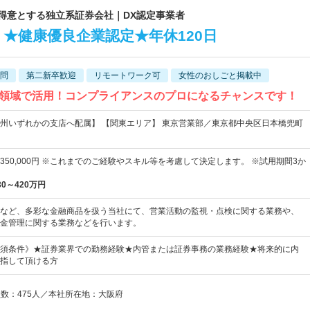
を得意とする独立系証券会社｜DX認定事業者
★健康優良企業認定★年休120日
問
第二新卒歓迎
リモートワーク可
女性のおしごと掲載中
領域で活用！コンプライアンスのプロになるチャンスです！
州いずれかの支店へ配属】 【関東エリア】 東京営業部／東京都中央区日本橋兜町
0円～350,000円 ※これまでのご経験やスキル等を考慮して決定します。 ※試用期間3か
30～420万円
など、多彩な金融商品を扱う当社にて、営業活動の監視・点検に関する業務や、
金管理に関する業務などを行います。
須条件》★証券業界での勤務経験★内管または証券事務の業務経験★将来的に内
指して頂ける方
員数：475人／本社所在地：大阪府