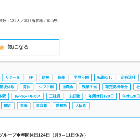
業員数：129人／本社所在地：富山県
気になる
リテール
FP
財務
採用
学歴不問
転勤なし
定時退社
産後休暇
育休
シフト制
退職金
残業手当
確定拠出年金
社
多駅
あべのハルカス
正社員
未経験
年間休日120日
年休120日
関西
東海
東京都
愛知県
大阪府
グループ◆年間休日124日（月9～11日休み）