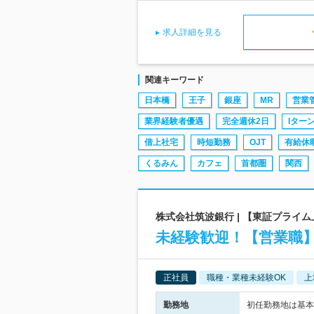
求人詳細を見る
関連キーワード
日本橋
王子
銀座
MR
営業
業界経験者優遇
完全週休2日
Iター
借上社宅
時短勤務
OJT
有給休
くるみん
カフェ
首都圏
関西
株式会社筑波銀行 | 【東証プライ
未経験歓迎！【営業職】
正社員
職種・業種未経験OK
上
勤務地
初任勤務地は基本