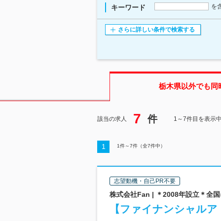
を
キーワード
さらに詳しい条件で検索する
栃木県
以外でも同
7
件
該当の求人
1～7件目を表示
1
1
件～
7
件（全
7
件中）
志望動機・自己PR不要
株式会社Fan | ＊2008年設立＊全
【ファイナンシャルアド