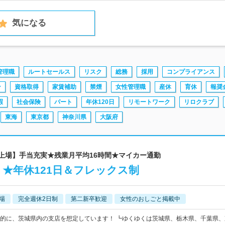
気になる
管理職
ルートセールス
リスク
総務
採用
コンプライアンス
ン
資格取得
家賃補助
禁煙
女性管理職
産休
育休
報奨
暇
社会保険
パート
年休120日
リモートワーク
リロクラブ
東海
東京都
神奈川県
大阪府
ム上場】手当充実★残業月平均16時間★マイカー通勤
★年休121日＆フレックス制
場
完全週休2日制
第二新卒歓迎
女性のおしごと掲載中
的に、茨城県内の支店を想定しています！ ┗ゆくゆくは茨城県、栃木県、千葉県、