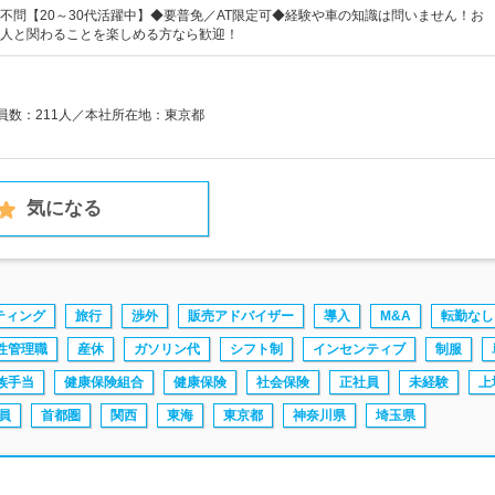
不問【20～30代活躍中】◆要普免／AT限定可◆経験や車の知識は問いません！お
人と関わることを楽しめる方なら歓迎！
業員数：211人／本社所在地：東京都
気になる
ティング
旅行
渉外
販売アドバイザー
導入
M&A
転勤なし
性管理職
産休
ガソリン代
シフト制
インセンティブ
制服
族手当
健康保険組合
健康保険
社会保険
正社員
未経験
上
員
首都圏
関西
東海
東京都
神奈川県
埼玉県