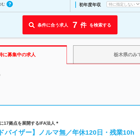
含む
特に指定しない
初年度年収
7
件
条件に合う求人
を検索する
時に募集中の求人
栃木県
のみ
中
国に17拠点を展開するIFA法人＊
バイザー】ノルマ無／年休120日・残業10h