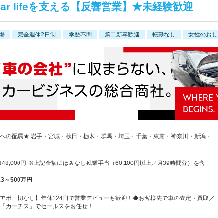
r lifeを支える【反響営業】★未経験歓迎
場
完全週休2日制
学歴不問
第二新卒歓迎
転勤なし
女性のおし
への配属★ 岩手・宮城・秋田・栃木・群馬・埼玉・千葉・東京・神奈川・新潟・
～348,000円 ※上記金額にはみなし残業手当（60,100円以上／月39時間分）を含
13～500万円
アポ一切なし】年休124日で営業デビューも歓迎！◆お客様先で車の査定・買取／
『カーチス』でセールスをお任せ！