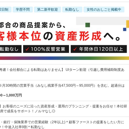
2日制
学歴不問
第二新卒歓迎
転勤なし
女性のおしごと掲載中
％考慮！会社都合による転勤はありません】 UIターン歓迎（引越し費用補助制度あ
 ※月30時間の営業手当（みなし残業手当47,500円～95,000円）を含む。超過分は
00～1,000万円
業】お客様のニーズに沿った資産形成・運用のプランニング・提案をお任せ！本社研
席で成長をサポート！ノルマなし◎
・銀行・保険業界での営業経験（2年以上)＊顧客ファーストの提案をしたい方に
躍中！中途入社率9割＊転勤なし