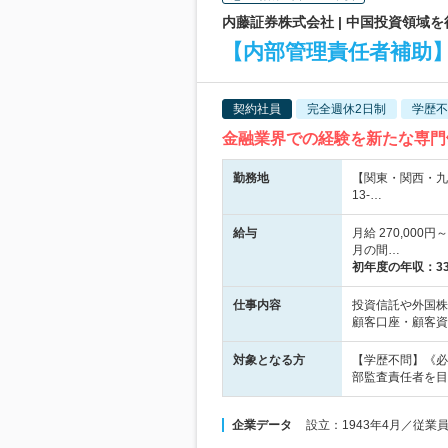
内藤証券株式会社 | 中国投資領域
【内部管理責任者補助】
契約社員
完全週休2日制
学歴不
金融業界での経験を新たな専門
勤務地
【関東・関西・九
13-…
給与
月給 270,00
月の間…
初年度の年収：
3
仕事内容
投資信託や外国株
顧客口座・顧客資
対象となる方
【学歴不問】《必
部監査責任者を目
企業データ
設立：1943年4月／従業