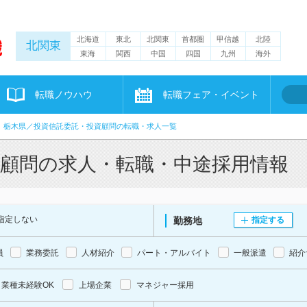
北海道
東北
北関東
首都圏
甲信越
北陸
北関東
東海
関西
中国
四国
九州
海外
転職ノウハウ
転職フェア・イベント
栃木県／投資信託委託・投資顧問の転職・求人一覧
資顧問の求人・転職・中途採用情報
指定しない
勤務地
指定する
員
業務委託
人材紹介
パート・アルバイト
一般派遣
紹介
業種未経験OK
上場企業
マネジャー採用