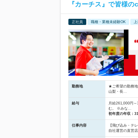
『カーチス』で皆様のca
正社員
職種・業種未経験OK
上
勤務地
★ご希望の勤務地
山梨・長…
給与
月給261,000円
む。 ※みな…
初年度の年収：
3
仕事内容
【飛び込み・テレ
自社運営の直営店