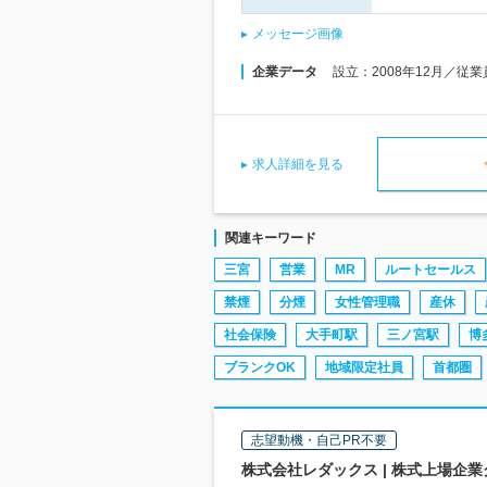
メッセージ画像
企業データ
設立：2008年12月／従
求人詳細を見る
関連キーワード
三宮
営業
MR
ルートセールス
禁煙
分煙
女性管理職
産休
社会保険
大手町駅
三ノ宮駅
博
ブランクOK
地域限定社員
首都圏
志望動機・自己PR不要
株式会社レダックス | 株式上場企業