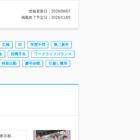
情報更新日：2026/08/07
掲載終了予定日：2026/11/05
広報
IR
学歴不問
第二新卒
金
役職手当
ワークライフバランス
時差出勤
慶弔休暇
引越し費用
東京都…