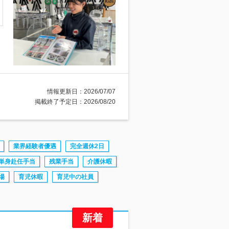
情報更新日：2026/07/07
掲載終了予定日：2026/08/20
業界経験者優遇
完全週休2日
単身赴任手当
残業手当
介護休暇
場
育児休暇
育児中の社員