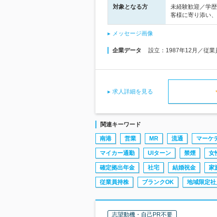
対象となる方
未経験歓迎／学歴
客様に寄り添い、
メッセージ画像
企業データ
設立：1987年12月／従
求人詳細を見る
関連キーワード
南港
営業
MR
流通
マーケ
マイカー通勤
UIターン
禁煙
女
確定拠出年金
社宅
結婚祝金
家
従業員持株
ブランクOK
地域限定社
志望動機・自己PR不要