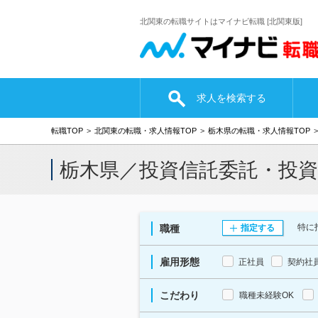
北関東の転職サイトはマイナビ転職 [北関東版]
求人を検索する
転職TOP
北関東の転職・求人情報TOP
栃木県の転職・求人情報TOP
栃木県／投資信託委託・投
特に
職種
指定する
雇用形態
正社員
契約社
こだわり
職種未経験OK