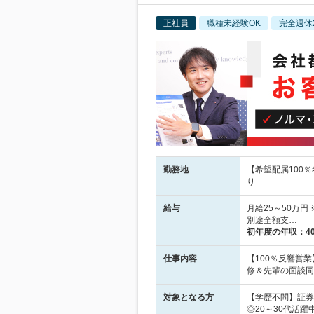
正社員
職種未経験OK
完全週休
勤務地
【希望配属100
り…
給与
月給25～50万円
別途全額支…
初年度の年収：
4
仕事内容
【100％反響営
修＆先輩の面談同
対象となる方
【学歴不問】証券
◎20～30代活