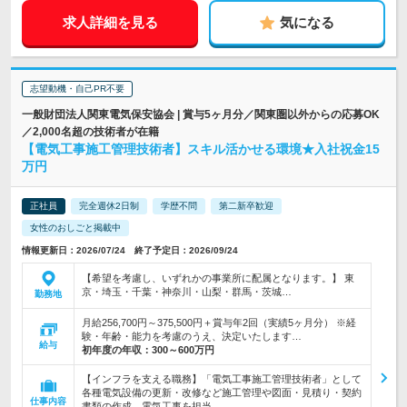
求人詳細を見る
気になる
志望動機・自己PR不要
一般財団法人関東電気保安協会 | 賞与5ヶ月分／関東圏以外からの応募OK
／2,000名超の技術者が在籍
【電気工事施工管理技術者】スキル活かせる環境★入社祝金15
万円
正社員
完全週休2日制
学歴不問
第二新卒歓迎
女性のおしごと掲載中
情報更新日：2026/07/24 終了予定日：2026/09/24
【希望を考慮し、いずれかの事業所に配属となります。】 東
京・埼玉・千葉・神奈川・山梨・群馬・茨城…
勤務地
月給256,700円～375,500円＋賞与年2回（実績5ヶ月分） ※経
験・年齢・能力を考慮のうえ、決定いたします…
給与
初年度の年収：
300～600万円
【インフラを支える職務】「電気工事施工管理技術者」として
各種電気設備の更新・改修など施工管理や図面・見積り・契約
仕事内容
書類の作成、電気工事を担当