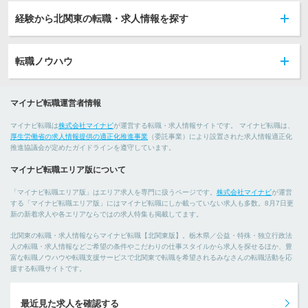
経験から北関東の転職・求人情報を探す
転職ノウハウ
マイナビ転職運営者情報
マイナビ転職は
株式会社マイナビ
が運営する転職・求人情報サイトです。 マイナビ転職は、
厚生労働省の求人情報提供の適正化推進事業
（委託事業）により設置された求人情報適正化
推進協議会が定めたガイドラインを遵守しています。
マイナビ転職エリア版について
「マイナビ転職エリア版」はエリア求人を専門に扱うページです。
株式会社マイナビ
が運営
する「マイナビ転職エリア版」にはマイナビ転職にしか載っていない求人も多数。8月7日更
新の新着求人や各エリアならではの求人特集も掲載してます。
北関東の転職・求人情報ならマイナビ転職【北関東版】。栃木県／公益・特殊・独立行政法
人の転職・求人情報などご希望の条件やこだわりの仕事スタイルから求人を探せるほか、豊
富な転職ノウハウや転職支援サービスで北関東で転職を希望されるみなさんの転職活動を応
援する転職サイトです。
最近見た求人を確認する