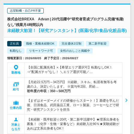
志望動機・自己PR不要
株式会社BREXA Advan | 20代活躍中*研究者育成プログラム完備*転勤
なし*残業月4時間以内
未経験大歓迎！【研究アシスタント】(医薬/化学/食品/化粧品等)
正社員
職種・業種未経験OK
完全週休2日制
第二新卒歓迎
転勤なし
リモートワーク可
女性のおしごと掲載中
情報更新日：2026/08/05 終了予定日：2026/08/27
【全国に配属先有】×【希望エリア選択可】転勤なしOK！
⇒”配属ガチャ”なし！ ＼エリア選択可能／…
勤務地
【月給22.5万円～34万円】 ※経験、スキル、転居有無等を考
慮の上、決定いたします。 ※賞与年2回、昇給…
給与
初年度の年収：
350～500万円
【まずはオーダーメイドの研修からスタート！】基礎を学んだ
後、日清食品、武田薬品工業、ロート製薬、コーセーなどで研
仕事内容
究・研究アシスタントを担当
【未経験・既卒歓迎☆20代・第二新卒活躍中】★理系出身者を
募集！（化学・生物・栄養など）未経験入社90％★実験経験が
対象と
あれば文系出身者もOK！
なる方