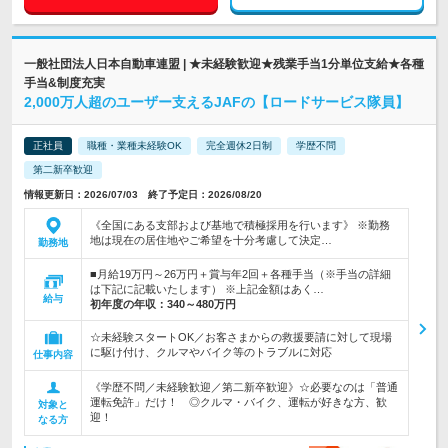
一般社団法人日本自動車連盟 | ★未経験歓迎★残業手当1分単位支給★各種
手当&制度充実
2,000万人超のユーザー支えるJAFの【ロードサービス隊員】
正社員
職種・業種未経験OK
完全週休2日制
学歴不問
第二新卒歓迎
情報更新日：2026/07/03 終了予定日：2026/08/20
《全国にある支部および基地で積極採用を行います》 ※勤務
地は現在の居住地やご希望を十分考慮して決定…
勤務地
■月給19万円～26万円＋賞与年2回＋各種手当（※手当の詳細
は下記に記載いたします） ※上記金額はあく…
給与
初年度の年収：
340～480万円
☆未経験スタートOK／お客さまからの救援要請に対して現場
に駆け付け、クルマやバイク等のトラブルに対応
仕事内容
《学歴不問／未経験歓迎／第二新卒歓迎》☆必要なのは「普通
運転免許」だけ！ ◎クルマ・バイク、運転が好きな方、歓
対象と
迎！
なる方