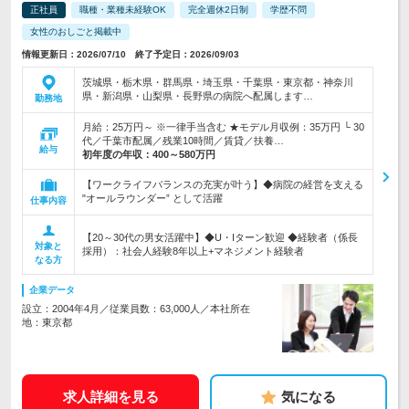
正社員
職種・業種未経験OK
完全週休2日制
学歴不問
女性のおしごと掲載中
情報更新日：2026/07/10 終了予定日：2026/09/03
茨城県・栃木県・群馬県・埼玉県・千葉県・東京都・神奈川
県・新潟県・山梨県・長野県の病院へ配属します…
勤務地
月給：25万円～ ※一律手当含む ★モデル月収例：35万円 └ 30
代／千葉市配属／残業10時間／賃貸／扶養…
給与
初年度の年収：
400～580万円
【ワークライフバランスの充実が叶う】◆病院の経営を支える
"オールラウンダー” として活躍
仕事内容
【20～30代の男女活躍中】◆U・Iターン歓迎 ◆経験者（係長
対象と
採用）：社会人経験8年以上+マネジメント経験者
なる方
企業データ
設立：2004年4月／従業員数：63,000人／本社所在
地：東京都
求人詳細を見る
気になる