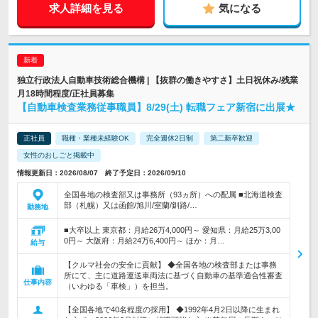
求人詳細を見る
気になる
独立行政法人自動車技術総合機構 | 【抜群の働きやすさ】土日祝休み/残業
月18時間程度/正社員募集
【自動車検査業務従事職員】8/29(土) 転職フェア新宿に出展★
正社員
職種・業種未経験OK
完全週休2日制
第二新卒歓迎
女性のおしごと掲載中
情報更新日：2026/08/07 終了予定日：2026/09/10
全国各地の検査部又は事務所（93ヵ所）への配属 ■北海道検査
部（札幌）又は函館/旭川/室蘭/釧路/…
勤務地
■大卒以上 東京都：月給26万4,000円～ 愛知県：月給25万3,00
0円～ 大阪府：月給24万6,400円～ ほか：月…
給与
【クルマ社会の安全に貢献】 ◆全国各地の検査部または事務
所にて、主に道路運送車両法に基づく自動車の基準適合性審査
仕事内容
（いわゆる「車検」）を担当。
【全国各地で40名程度の採用】 ◆1992年4月2日以降に生まれ