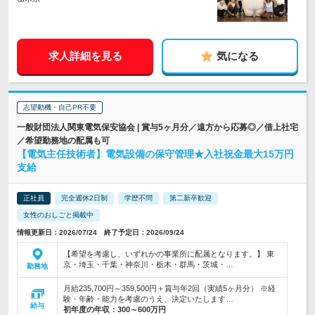
求人詳細を見る
気になる
志望動機・自己PR不要
一般財団法人関東電気保安協会 | 賞与5ヶ月分／遠方から応募◎／借上社宅
／希望勤務地の配属も可
【電気主任技術者】電気設備の保守管理★入社祝金最大15万円
支給
正社員
完全週休2日制
学歴不問
第二新卒歓迎
女性のおしごと掲載中
情報更新日：2026/07/24 終了予定日：2026/09/24
【希望を考慮し、いずれかの事業所に配属となります。】 東
京・埼玉・千葉・神奈川・栃木・群馬・茨城・…
勤務地
月給235,700円～359,500円＋賞与年2回（実績5ヶ月分） ※経
験・年齢・能力を考慮のうえ、決定いたします…
給与
初年度の年収：
300～600万円