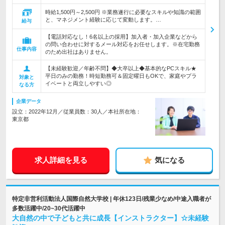
時給1,500円～2,500円 ※業務遂行に必要なスキルや知識の範囲
と、マネジメント経験に応じて変動します。…
給与
【電話対応なし！6名以上の採用】加入者・加入企業などから
の問い合わせに対するメール対応をお任せします。※在宅勤務
仕事内容
のため出社はありません。
【未経験歓迎／年齢不問】◆大卒以上◆基本的なPCスキル★
平日のみの勤務！時短勤務可＆固定曜日もOKで、家庭やプラ
対象と
イベートと両立しやすい◎
なる方
企業データ
設立：2022年12月／従業員数：30人／本社所在地：
東京都
求人詳細を見る
気になる
特定非営利活動法人国際自然大学校 | 年休123日/残業少なめ/中途入職者が
多数活躍中/20~30代活躍中
大自然の中で子どもと共に成長【インストラクター】☆未経験