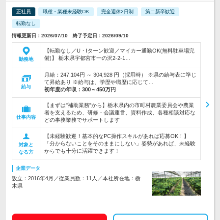
正社員
職種・業種未経験OK
完全週休2日制
第二新卒歓迎
転勤なし
情報更新日：2026/07/10 終了予定日：2026/09/10
【転勤なし／U・Iターン歓迎／マイカー通勤OK(無料駐車場完
備)】 栃木県宇都宮市一の沢2-2-1…
勤務地
月給：247,104円 ～ 304,928 円（採用時） ※県の給与表に準じ
て昇給あり ※給与は、学歴や職歴に応じて…
給与
初年度の年収：
300～450万円
【まずは"補助業務"から】栃木県内の市町村農業委員会や農業
者を支えるため、研修・会議運営、資料作成、各種相談対応な
仕事内容
どの事務業務でサポートします
【未経験歓迎！基本的なPC操作スキルがあれば応募OK！】
「分からないことをそのままにしない」姿勢があれば、未経験
対象と
からでも十分に活躍できます！
なる方
企業データ
設立：2016年4月／従業員数：11人／本社所在地：栃
木県