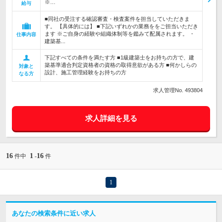
※…
給与
■同社の受注する確認審査・検査案件を担当していただきま
す。 【具体的には】 ■下記いずれかの業務ををご担当いただき
ます ※ご自身の経験や組織体制等を鑑みて配属されます。 ・
仕事内容
建築基...
下記すべての条件を満たす方 ■1級建築士をお持ちの方で、建
築基準適合判定資格者の資格の取得意欲がある方 ■何かしらの
対象と
設計、施工管理経験をお持ちの方
なる方
求人管理No. 493804
求人詳細を見る
16
1
16
件中
-
件
1
あなたの検索条件に近い求人