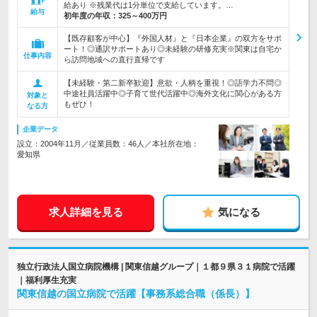
給あり ※残業代は1分単位で支給しています。…
給与
初年度の年収：
325～400万円
【既存顧客が中心】『外国人材』と『日本企業』の双方をサポ
ート！◎通訳サポートあり◎未経験の研修充実※関東は自宅か
仕事内容
ら訪問地域への直行直帰です
【未経験・第二新卒歓迎】意欲・人柄を重視！◎語学力不問◎
中途社員活躍中◎子育て世代活躍中◎海外文化に関心がある方
対象と
もぜひ！
なる方
企業データ
設立：2004年11月／従業員数：46人／本社所在地：
愛知県
求人詳細を見る
気になる
独立行政法人国立病院機構 | 関東信越グループ｜１都９県３１病院で活躍
｜福利厚生充実
関東信越の国立病院で活躍【事務系総合職（係長）】