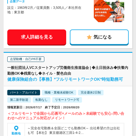
企業データ
設立：1963年2月／従業員数：3,505人／本社所在
地：東京都
求人詳細を見る
気になる
志望動機・自己PR不要
一般社団法人VCスタートアップ労働衛生推進協会 | ◆土日祝休み◆扶養内
勤務OK◆残業なし◆ネイル・髪色自由
健康保険組合の【事務】*フルリモートワークOK*時短勤務可
パート・アルバイト
職種・業種未経験OK
完全週休2日制
第二新卒歓迎
転勤なし
リモートワーク可
情報更新日：2026/07/17 終了予定日：2026/08/20
＜フルリモートで全国から応募可×メールのみ＞未経験でも安心♪問い合
わせへのマニュアル対応がメイン！
～完全在宅勤務＆全国どこでも勤務OK～ 出社希望の方は出社
も可 【本社】 東京都港区三田1-4-2…
勤務地