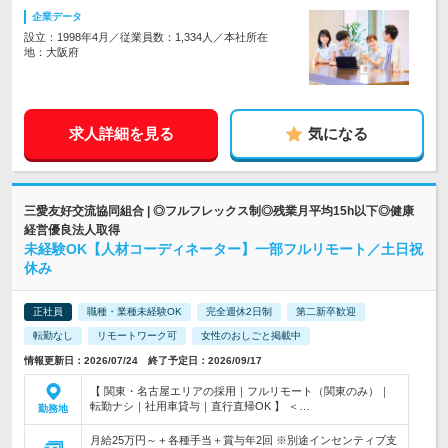
企業データ
設立：1998年4月／従業員数：1,334人／本社所在
地：大阪府
求人詳細を見る
気になる
三愛友好交流協同組合 | ◎フルフレックス制◎残業月平均15h以下◎健康
経営優良法人取得
未経験OK【人材コーディネーター】一部フルリモート／土日祝
休み
正社員
職種・業種未経験OK
完全週休2日制
第二新卒歓迎
転勤なし
リモートワーク可
女性のおしごと掲載中
情報更新日：2026/07/24 終了予定日：2026/09/17
【 関東・名古屋エリアの採用｜フルリモート（関東のみ）｜
転勤ナシ｜社用車貸与｜直行直帰OK 】 ＜…
勤務地
月給25万円～＋各種手当＋賞与年2回 ※別途インセンティブ支