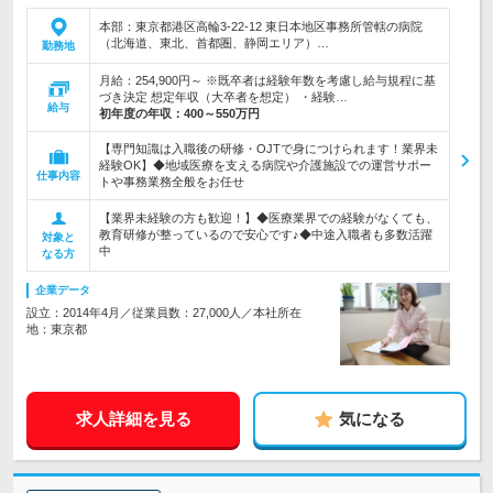
本部：東京都港区高輪3-22-12 東日本地区事務所管轄の病院
（北海道、東北、首都圏、静岡エリア）…
勤務地
月給：254,900円～ ※既卒者は経験年数を考慮し給与規程に基
づき決定 想定年収（大卒者を想定） ・経験…
給与
初年度の年収：
400～550万円
【専門知識は入職後の研修・OJTで身につけられます！業界未
経験OK】◆地域医療を支える病院や介護施設での運営サポー
仕事内容
トや事務業務全般をお任せ
【業界未経験の方も歓迎！】◆医療業界での経験がなくても、
教育研修が整っているので安心です♪◆中途入職者も多数活躍
対象と
中
なる方
企業データ
設立：2014年4月／従業員数：27,000人／本社所在
地：東京都
求人詳細を見る
気になる