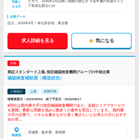
た方で、2026年2月以降に就職可能な方 ※若年層の長期キャリ
対象と
ア形成を図るため
なる方
企業データ
設立：2016年4月／本社所在地：東京都
求人詳細を見る
気になる
東証スタンダード上場､指定確認検査機関グループの中核企業
確認検査補助員（構造担当）
人材紹介
上場
学歴不問
情報更新日：2026/08/04 終了予定日：2026/08/17
■同社は国内最大手の指定確認検査機関であり、全国エリアでサービス
を展開。豊富な実績を強みに数多くの案件を受注しています。 国内最
大手の企業で、スキルを磨きながら長く働きたいとお考えの方におすす
めの求…
茨城県、栃木県、群馬県
勤務地