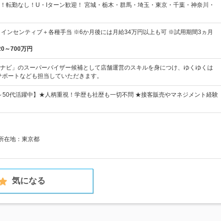
！転勤なし！U・Iターン歓迎！ 宮城・栃木・群馬・埼玉・東京・千葉・神奈川・
＋インセンティブ＋各種手当 ※6か月後には月給34万円以上も可 ※試用期間3ヵ月
20～700万円
ナビ」のスーパーバイザー候補として店舗運営のスキルを身につけ、ゆくゆくは
サポートなども担当していただきます。
0～50代活躍中】★人柄重視！学歴も社歴も一切不問 ★接客販売やマネジメント経験
社所在地：東京都
気になる