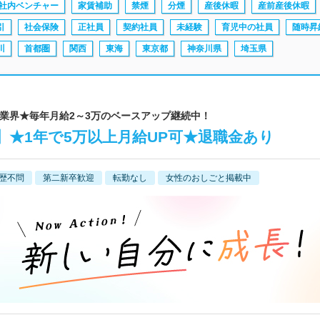
社内ベンチャー
家賃補助
禁煙
分煙
産後休暇
産前産後休暇
引
社会保険
正社員
契約社員
未経験
育児中の社員
随時昇
川
首都圏
関西
東海
東京都
神奈川県
埼玉県
買取業界★毎年月給2～3万のベースアップ継続中！
】★1年で5万以上月給UP可★退職金あり
歴不問
第二新卒歓迎
転勤なし
女性のおしごと掲載中