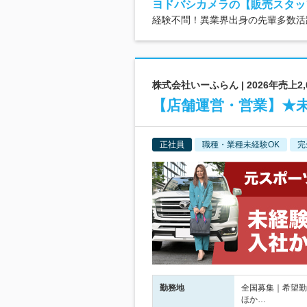
ヨドバシカメラの【販売スタッフ
経験不問！異業界出身の先輩多数活
株式会社いーふらん | 2026年売上
【店舗運営・営業】★未
正社員
職種・業種未経験OK
完
勤務地
全国募集｜希望勤
ほか…