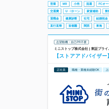
営業
MR
小売
流通
FCオー
交通費
U・Iターン
家賃補助
禁
退職金
健康診断
社宅
結婚祝金
直行直帰
首都圏
関西
東海
志望動機・自己PR不要
ミニストップ株式会社 | 東証プラ
【ストアアドバイザー
正社員
職種・業種未経験OK
上