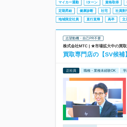
マイカー通勤
Iターン
資格取得
定期昇給
健康診断
社宅
社員割
地域限定社員
直行直帰
高卒
立
志望動機・自己PR不要
株式会社MTC | ★市場拡大中の
買取専門店の【SV候補
正社員
職種・業種未経験OK
学