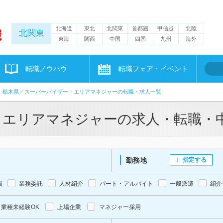
北海道
東北
北関東
首都圏
甲信越
北陸
北関東
東海
関西
中国
四国
九州
海外
転職ノウハウ
転職フェア・イベント
栃木県／スーパーバイザー・エリアマネジャーの転職・求人一覧
・エリアマネジャーの求人・転職・
勤務地
指定する
員
業務委託
人材紹介
パート・アルバイト
一般派遣
紹介
業種未経験OK
上場企業
マネジャー採用