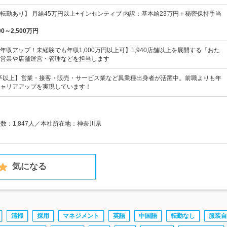
転勤あり】 月給45万円以上+インセンティブ 内訳：基本給23万円＋秘密保持手当
00～2,500万円
年収アップ！未経験でも年収1,000万円以上可】1,940店舗以上を展開する「おた
営業や店舗運営・管理などを担当します
卒以上】営業・接客・販売・サービス業など異業種出身者が活躍中。前職よりも年
ャリアアップを実現しています！
員数：1,847人／本社所在地：神奈川県
気になる
清掃
採用
マネジメント
英語
中国語
転勤なし
服装自