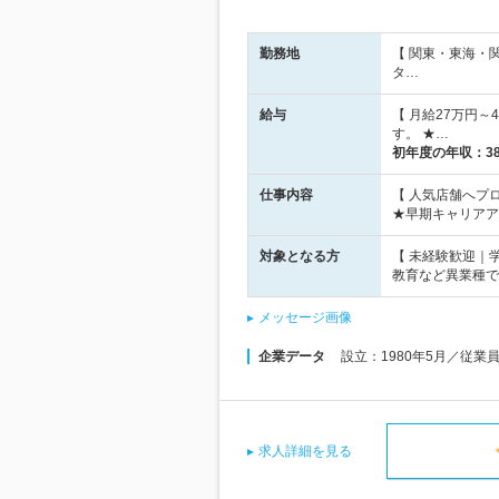
勤務地
【 関東・東海・
タ…
給与
【 月給27万円～
す。 ★…
初年度の年収：
3
仕事内容
【 人気店舗へプ
★早期キャリアア
対象となる方
【 未経験歓迎｜
教育など異業種で
メッセージ画像
企業データ
設立：1980年5月／従業
求人詳細を見る