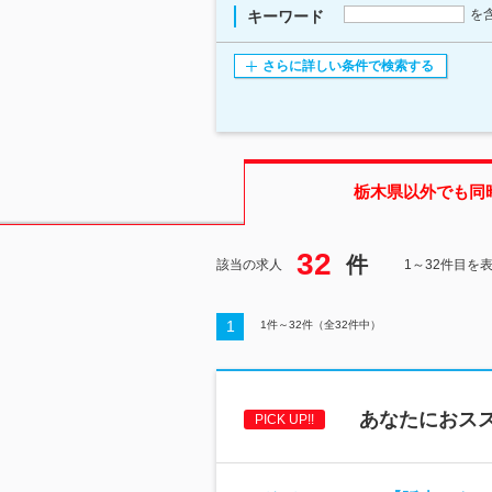
を
キーワード
さらに詳しい条件で検索する
栃木県
以外でも同
32
件
該当の求人
1～32件目を
1
1
件～
32
件（全
32
件中）
あなたにおス
PICK UP!!