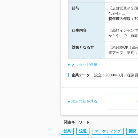
給与
【店舗営業※全国
4万円＋…
初年度の年収：
7
仕事内容
【高額インセンで
からや」で、買取
対象となる方
【未経験OK！高
収アップ、早期キ
メッセージ画像
企業データ
設立：2000年3月／従業
求人詳細を見る
関連キーワード
営業
流通
マーケティング
開発