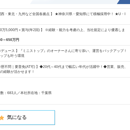
関西・東北・九州など全国各拠点 】 ★神奈川県・愛知県にて積極採用中！ ★U・I
40万5,000円＋賞与(年2回) 】 ※経験・能力を考慮の上、当社規定により優遇しま
80～650万円
ロデュース 】『ミニストップ』のオーナーさんに寄り添い、運営をバックアップ！
ップも叶う環境
学歴不問｜要普免(AT可) 】◆20代～40代まで幅広い年代が活躍中！◆営業、販売、
の経験が活かせます！
員数：683人／本社所在地：千葉県
気になる