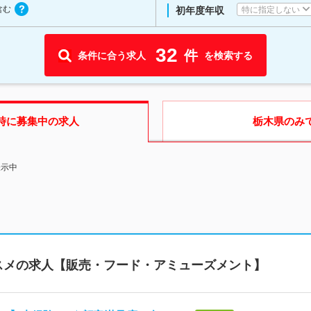
含む
特に指定しない
初年度年収
32
件
条件に合う求人
を検索する
時に募集中の求人
栃木県
のみ
表示中
スメの求人【販売・フード・アミューズメント】