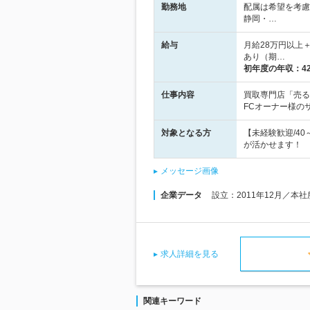
勤務地
配属は希望を考慮
静岡・…
給与
月給28万円以上
あり（期…
初年度の年収：
4
仕事内容
買取専門店「売る
FCオーナー様の
対象となる方
【未経験歓迎/4
が活かせます！
メッセージ画像
企業データ
設立：2011年12月／本
求人詳細を見る
関連キーワード