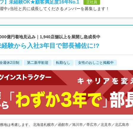
】未経験OK★顧客満足度16年No.1
正社員
躍中♪当社と共に成長してくださるメンバーを募集します！
2,000億円着地見込み｜1,940店舗以上を展開し急成長中
経験から入社3年目で部長補佐に!?
全週休2日制
第二新卒歓迎
転勤なし
女性のおしごと掲載中
務地は考慮します。 北海道札幌市／函館市／旭川市／帯広市／北見市／北広島市