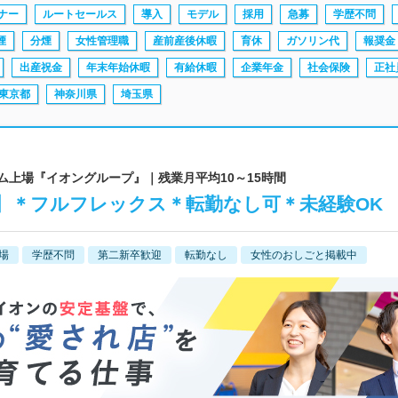
ナー
ルートセールス
導入
モデル
採用
急募
学歴不問
煙
分煙
女性管理職
産前産後休暇
育休
ガソリン代
報奨金
出産祝金
年末年始休暇
有給休暇
企業年金
社会保険
正社
東京都
神奈川県
埼玉県
イム上場『イオングループ』｜残業月平均10～15時間
】＊フルフレックス＊転勤なし可＊未経験OK
場
学歴不問
第二新卒歓迎
転勤なし
女性のおしごと掲載中