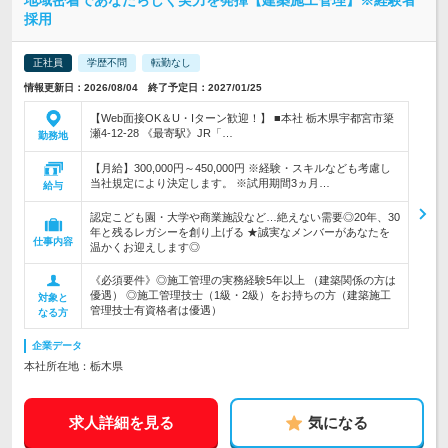
地域密着であなたらしく実力を発揮【建築施工管理】※経験者
採用
正社員
学歴不問
転勤なし
情報更新日：2026/08/04 終了予定日：2027/01/25
【Web面接OK＆U・Iターン歓迎！】 ■本社 栃木県宇都宮市簗
瀬4-12-28 《最寄駅》JR「…
勤務地
【月給】300,000円～450,000円 ※経験・スキルなども考慮し
当社規定により決定します。 ※試用期間3ヵ月…
給与
認定こども園・大学や商業施設など…絶えない需要◎20年、30
年と残るレガシーを創り上げる ★誠実なメンバーがあなたを
仕事内容
温かくお迎えします◎
《必須要件》◎施工管理の実務経験5年以上 （建築関係の方は
優遇） ◎施工管理技士（1級・2級）をお持ちの方（建築施工
対象と
管理技士有資格者は優遇）
なる方
企業データ
本社所在地：栃木県
求人詳細を見る
気になる