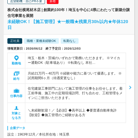
志望動機・自己PR不要
株式会社横尾材木店 | 創業約100年！埼玉を中心に4県にわたって新築分譲
住宅事業を展開
未経験OK！【施工管理】★一般職★残業月30h以内★年休120
日
正社員
職種・業種未経験OK
転勤なし
情報更新日：2026/06/12 終了予定日：2026/12/03
埼玉・栃木・茨城のいずれかで勤務いただきます。 ※マイカ
ー通勤OK（駐車場あり） ※転勤なし 本社…
勤務地
月給21万円～40万円 ※経験や能力に基づいて優遇します。 ※
試用期間6ヶ月（待遇変更なし）
給与
住宅建築工事部門において施工管理の仕事をお任せします。着
工前準備、施工中の定期現場訪問、打ち合わせ、工程管理をメ
仕事内容
インにご担当いただきます。
＼未経験歓迎！／【必須】◆高卒以上 ◆要普通自動車免許
対象と
【歓迎】◆施工管理のご経験がある方
なる方
企業データ
設立：1963年12月／本社所在地：埼玉県