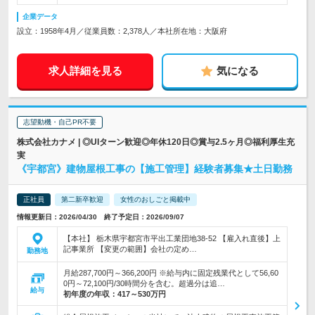
企業データ
設立：1958年4月／従業員数：2,378人／本社所在地：大阪府
求人詳細を見る
気になる
志望動機・自己PR不要
株式会社カナメ | ◎UIターン歓迎◎年休120日◎賞与2.5ヶ月◎福利厚生充
実
《宇都宮》建物屋根工事の【施工管理】経験者募集★土日勤務
正社員
第二新卒歓迎
女性のおしごと掲載中
情報更新日：2026/04/30 終了予定日：2026/09/07
【本社】 栃木県宇都宮市平出工業団地38-52 【雇入れ直後】上
記事業所 【変更の範囲】会社の定め…
勤務地
月給287,700円～366,200円 ※給与内に固定残業代として56,60
0円～72,100円/30時間分を含む。超過分は追…
給与
初年度の年収：
417～530万円