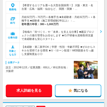
【希望するエリアを選べる大型全国採用！】 大阪・東京・名
古屋・広島・福岡・仙台など、 関西・関東・…
勤務地
月給32万円～70万円＋各種手当 ■未経験者：月給32万円～＋各
種手当 ■経験者（施工管理経験2年以上）：…
給与
初年度の年収：
380～1,000万円
【地域の「街づくり」や「未来」を支える仕事】■建設プロジ
ェクトの進行管理をお任せします ★OJT研修＆資格取得支援
仕事内容
で未経験者も安心スタート♪
【未経験・第二新卒OK｜学歴・性別・年齢不問】■ゼロからス
キルを習得できる環境 ★U・Iターン歓迎！WEB面接＆引っ越
対象と
し支援制度あり◎
なる方
企業データ
設立：2013年12月／従業員数：650人／本社所在地：
大阪府
求人詳細を見る
気になる