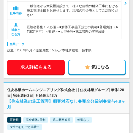
一般住宅から大規模施設まで、様々な建物の解体工事における
施工管理全般をお任せします。現場の司令塔としてご活躍くだ
仕事内容
さい。
経験者募集！＜必須＞■解体工事施工技士の資格■普通免許（A
対象と
T限定不可）＜歓迎＞■大型免許■施工管理の実務経験
なる方
企業データ
設立：2007年5月／従業員数：50人／本社所在地：栃木県
求人詳細を見る
気になる
住友林業ホームエンジニアリング株式会社 | │住友林業グループ│年休120
日│完全週休2日│月給最大43万
【住友林業の施工管理】顧客対応なし◆完全分業制◆賞与4.8ヶ
月
正社員
完全週休2日制
第二新卒歓迎
転勤なし
女性のおしごと掲載中