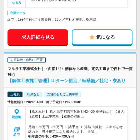
なる方
企業データ
設立：1994年9月／従業員数：13人／本社所在地：栃木県
求人詳細を見る
気になる
志望動機・自己PR不要
マルサ工業株式会社 | 〈面接1回〉解体から産廃、電気工事まで自社で一貫
対応
【解体工事施工管理】UIターン歓迎／転勤無／社宅・寮あり
正社員
転勤なし
女性のおしごと掲載中
情報更新日：2026/04/03 終了予定日：2026/10/01
【栃木本社】 栃木県宇都宮市砂田町424-20 ※転勤なし 【雇入
れ直後】上記事業所 【変更の範囲…
勤務地
月給：35万円～60万円 ＋ 諸手当 ＋ 賞与 ※経験・スキルを考
慮の上、当社規定により優遇します。 ※試…
給与
初年度の年収：
420～720万円