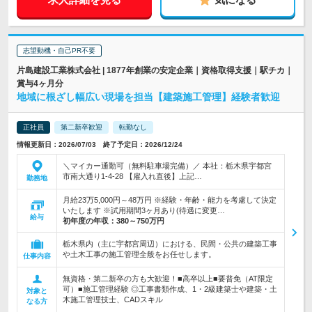
志望動機・自己PR不要
片島建設工業株式会社 | 1877年創業の安定企業｜資格取得支援｜駅チカ｜
賞与4ヶ月分
地域に根ざし幅広い現場を担当【建築施工管理】経験者歓迎
正社員
第二新卒歓迎
転勤なし
情報更新日：2026/07/03 終了予定日：2026/12/24
＼マイカー通勤可（無料駐車場完備）／ 本社：栃木県宇都宮
市南大通り1-4-28 【雇入れ直後】上記…
勤務地
月給23万5,000円～48万円 ※経験・年齢・能力を考慮して決定
いたします ※試用期間3ヶ月あり(待遇に変更…
給与
初年度の年収：
380～750万円
栃木県内（主に宇都宮周辺）における、民間・公共の建築工事
や土木工事の施工管理全般をお任せします。
仕事内容
無資格・第二新卒の方も大歓迎！■高卒以上■要普免（AT限定
可）■施工管理経験 ◎工事書類作成、1・2級建築士や建築・土
対象と
木施工管理技士、CADスキル
なる方