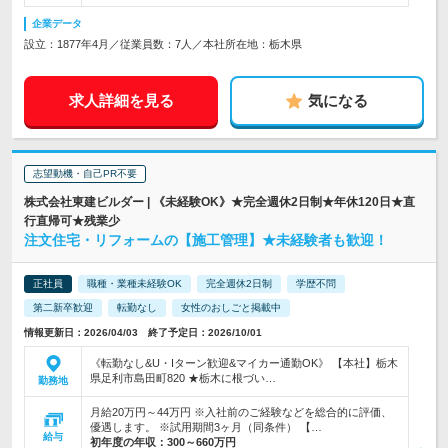
企業データ
設立：1877年4月／従業員数：7人／本社所在地：栃木県
求人詳細を見る
気になる
志望動機・自己PR不要
株式会社東建ビルダー | 《未経験OK》★完全週休2日制★年休120日★直
行直帰可★残業少
注文住宅・リフォームの【施工管理】★未経験者も歓迎！
正社員
職種・業種未経験OK
完全週休2日制
学歴不問
第二新卒歓迎
転勤なし
女性のおしごと掲載中
情報更新日：2026/04/03 終了予定日：2026/10/01
《転勤なし&U・Iターン歓迎&マイカー通勤OK》 【本社】栃木
県足利市島田町820 ★栃木に根づい…
勤務地
月給20万円～44万円 ※入社前のご経験などを総合的に評価、
優遇します。 ※試用期間3ヶ月（同条件） 【…
給与
初年度の年収：
300～660万円