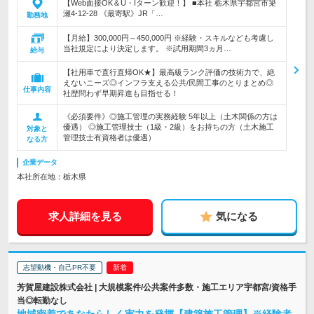
【Web面接OK＆U・Iターン歓迎！】 ■本社 栃木県宇都宮市簗
瀬4-12-28 《最寄駅》JR「…
勤務地
【月給】300,000円～450,000円 ※経験・スキルなども考慮し
当社規定により決定します。 ※試用期間3ヵ月…
給与
【社用車で直行直帰OK★】最高級ランク評価の技術力で、絶
えないニーズ◎インフラ支える公共/民間工事のとりまとめ◎
仕事内容
社歴問わず早期昇進も目指せる！
《必須要件》◎施工管理の実務経験 5年以上（土木関係の方は
優遇） ◎施工管理技士（1級・2級）をお持ちの方（土木施工
対象と
管理技士有資格者は優遇）
なる方
企業データ
本社所在地：栃木県
求人詳細を見る
気になる
志望動機・自己PR不要
芳賀屋建設株式会社 | 大規模案件/公共案件多数・施工エリア宇都宮/資格手
当◎転勤なし