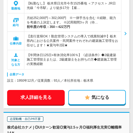
【転勤なし】 栃木県日光市今市1525番地 ＜アクセス＞ JR日
光線「今市駅」より徒歩17分 【雇…
勤務地
月給252,000円～302,000円 ※一律手当を含む ※経験、能力
を考慮の上決定します。 ※試用期間3ヶ月（待…
給与
初年度の年収：
350～422万円
【直行直帰OK！勤怠管理システムの導入で残業削減中】栃木
県内における公共案件・民間案件それぞれの建築施工管理をお
仕事内容
任せします！★賞与年2回★
【年間休日125日×有休消化率100％】《必須条件》◆2級建築
施工管理技士または、2級建築士をお持ちの方◆建築施工管理
対象と
の実務経験
なる方
企業データ
設立：1950年12月／従業員数：93人／本社所在地：栃木県
求人詳細を見る
気になる
志望動機・自己PR不要
株式会社カナメ | ◎UIターン歓迎◎賞与2.5ヶ月◎福利厚生充実◎離職率