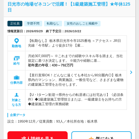
日光市の地場ゼネコンで活躍！【1級建築施工管理】★年休125
日
正社員
学歴不問
転勤なし
女性のおしごと掲載中
情報更新日：2026/05/29 終了予定日：2026/10/22
【転勤なし】 栃木県日光市今市1525番地 ＜アクセス＞ JR日
光線「今市駅」より徒歩17分 【雇…
勤務地
月給307,000円～ ※これまでの経験やスキル等を踏まえ、当社
規定に基づき決定します。 ※能力や経験に基…
給与
初年度の年収：
430～792万円
【直行直帰OK！どんなに遠くても本社から90分圏内◎】栃木
県内のマンション、商業施設、一般住宅など、さまざまな建物
仕事内容
の建築施工管理をお任せします。
【U・Iターン歓迎⇒県外からの転居者には社宅あり】《必須条
件》◆1級建築施工管理技士または、一級建築士をお持ちの方
対象と
◆建築施工管理の実務経験
なる方
企業データ
設立：1950年12月／従業員数：93人／本社所在地：栃木県
求人詳細を見る
気になる