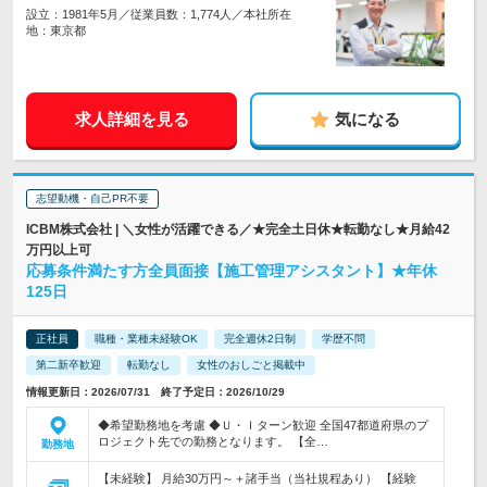
設立：1981年5月／従業員数：1,774人／本社所在
地：東京都
求人詳細を見る
気になる
志望動機・自己PR不要
ICBM株式会社 | ＼女性が活躍できる／★完全土日休★転勤なし★月給42
万円以上可
応募条件満たす方全員面接【施工管理アシスタント】★年休
125日
正社員
職種・業種未経験OK
完全週休2日制
学歴不問
第二新卒歓迎
転勤なし
女性のおしごと掲載中
情報更新日：2026/07/31 終了予定日：2026/10/29
◆希望勤務地を考慮 ◆Ｕ・Ｉターン歓迎 全国47都道府県のプ
ロジェクト先での勤務となります。 【全…
勤務地
【未経験】 月給30万円～＋諸手当（当社規程あり） 【経験