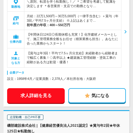
＼原則、転居を伴う転勤無し！／ ＊ご希望を考慮して配属を
決定します ＊各営業所・支店での勤務となり…
勤務地
月給：22万1,500円～30万5,000円（一律手当含む）＋賞与（年
3回／平均7.5ヶ月分支給） ※上記はあくまで…
給与
初年度の年収：
400～550万円
【年間休日124日◎長期休暇も充実！】化学建材メーカーとし
て、施工管理業務全般をお任せ（積算業務も担当）。あなたに
仕事内容
合った業務からスタート！
【賞与は年3回！平均で7.5ヶ月分支給】未経験者から経験者ま
で幅広く募集！◇高卒以上 ★建築施工管理経験・塗装工事の
対象と
経験がある方は歓迎・優遇！
なる方
企業データ
設立：1958年4月／従業員数：2,378人／本社所在地：大阪府
求人詳細を見る
気になる
志望動機・自己PR不要
磯部建設株式会社 | 【健康経営優良法人2021認定】★賞与年2回★年休
125日★転勤無し