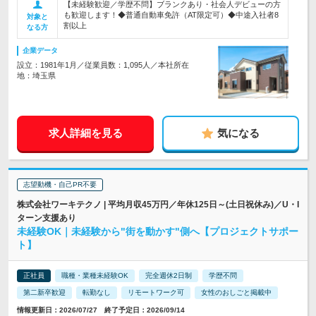
【未経験歓迎／学歴不問】ブランクあり・社会人デビューの方
も歓迎します！◆普通自動車免許（AT限定可）◆中途入社者8
対象と
割以上
なる方
企業データ
設立：1981年1月／従業員数：1,095人／本社所在
地：埼玉県
求人詳細を見る
気になる
志望動機・自己PR不要
株式会社ワーキテクノ | 平均月収45万円／年休125日～(土日祝休み)／U・I
ターン支援あり
未経験OK｜未経験から"街を動かす"側へ【プロジェクトサポー
ト】
正社員
職種・業種未経験OK
完全週休2日制
学歴不問
第二新卒歓迎
転勤なし
リモートワーク可
女性のおしごと掲載中
情報更新日：2026/07/27 終了予定日：2026/09/14