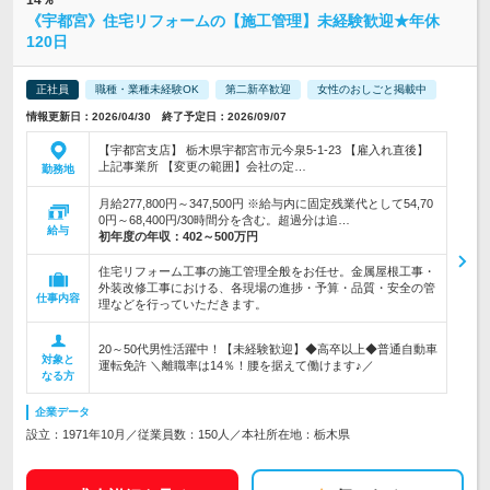
14％
《宇都宮》住宅リフォームの【施工管理】未経験歓迎★年休
120日
正社員
職種・業種未経験OK
第二新卒歓迎
女性のおしごと掲載中
情報更新日：2026/04/30 終了予定日：2026/09/07
【宇都宮支店】 栃木県宇都宮市元今泉5-1-23 【雇入れ直後】
上記事業所 【変更の範囲】会社の定…
勤務地
月給277,800円～347,500円 ※給与内に固定残業代として54,70
0円～68,400円/30時間分を含む。超過分は追…
給与
初年度の年収：
402～500万円
住宅リフォーム工事の施工管理全般をお任せ。金属屋根工事・
外装改修工事における、各現場の進捗・予算・品質・安全の管
仕事内容
理などを行っていただきます。
20～50代男性活躍中！【未経験歓迎】◆高卒以上◆普通自動車
対象と
運転免許 ＼離職率は14％！腰を据えて働けます♪／
なる方
企業データ
設立：1971年10月／従業員数：150人／本社所在地：栃木県