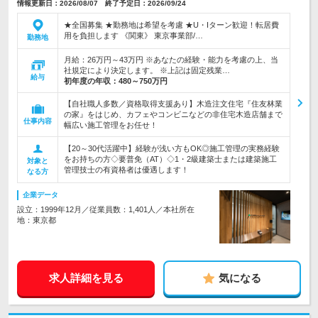
情報更新日：2026/08/07 終了予定日：2026/09/24
★全国募集 ★勤務地は希望を考慮 ★U・Iターン歓迎！転居費
用を負担します 《関東》 東京事業部/…
勤務地
月給：26万円～43万円 ※あなたの経験・能力を考慮の上、当
社規定により決定します。 ※上記は固定残業…
給与
初年度の年収：
480～750万円
【自社職人多数／資格取得支援あり】木造注文住宅『住友林業
の家』をはじめ、カフェやコンビニなどの非住宅木造店舗まで
仕事内容
幅広い施工管理をお任せ！
【20～30代活躍中】経験が浅い方もOK◎施工管理の実務経験
をお持ちの方◇要普免（AT）◇1・2級建築士または建築施工
対象と
管理技士の有資格者は優遇します！
なる方
企業データ
設立：1999年12月／従業員数：1,401人／本社所在
地：東京都
求人詳細を見る
気になる