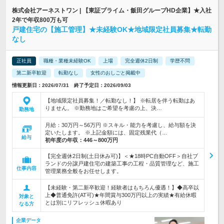
株式会社アーネストワン | 【東証プライム・飯田グループHD企業】★入社
2年で年収800万も可
戸建住宅の【施工管理】★未経験OK★地域限定社員募集★転勤
なし
正社員
職種・業種未経験OK
上場
完全週休2日制
学歴不問
第二新卒歓迎
転勤なし
女性のおしごと掲載中
情報更新日：2026/07/31 終了予定日：2026/09/03
【地域限定社員募集！／転勤なし！】 ※転居を伴う転勤はあ
りません。 ※勤務地はご希望を考慮の上、決…
勤務地
月給：30万円～56万円 ※スキル・能力を考慮し、給与額を決
定いたします。 ※上記金額には、固定残業代（…
給与
初年度の年収：
446～800万円
【完全週休2日制(土日休み可)】＜★18時PC自動OFF＞自社ブ
ランドの分譲戸建住宅の建築工事の工程・品質管理など、施工
仕事内容
管理業務全般をお任せします。
【未経験・第二新卒歓迎！経験者はもちろん優遇！】◆高卒以
上◆普通免許(AT可)★年間賞与300万円以上の実績★有給休暇
対象と
とは別にリフレッシュ休暇あり
なる方
企業データ