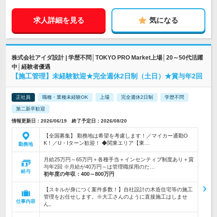
求人詳細を見る
気になる
株式会社アイダ設計 | 学歴不問│TOKYO PRO Market上場│20～50代活躍
中│経験者優遇
【施工管理】未経験歓迎★完全週休2日制（土日）★賞与年2回
正社員
職種・業種未経験OK
上場
完全週休2日制
学歴不問
第二新卒歓迎
情報更新日：2026/06/19 終了予定日：2026/08/20
【全国募集】 勤務地は希望を考慮します！／マイカー通勤O
K！／U・Iターン歓迎！ ◆関東エリア【東…
勤務地
月給25万円～65万円＋各種手当＋インセンティブ制度あり＋賞
与年2回 ※月給が40万円～は管理職採用のた…
給与
初年度の年収：
400～800万円
【スキルが身につく案件多数！】自社設計の木造住宅等の施工
管理をお任せします。※大工さんのように直接施工はしませ
仕事内容
ん。