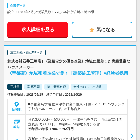
企業データ
設立：1877年4月／従業員数：7人／本社所在地：栃木県
求人詳細を見る
気になる
志望動機・自己PR不要
株式会社石井工務店 | 《業績安定の優良企業》地域に根差した実績豊富な
ハウスメーカー
《宇都宮》地域密着企業で働く【建築施工管理】#経験者採用
正社員
学歴不問
第二新卒歓迎
女性のおしごと掲載中
情報更新日：2026/05/15 終了予定日：2026/10/29
■宇都宮展示場 栃木県宇都宮市陽東6丁目2-2 「TBSハウジング
宇都宮ベルモール」内 ※宇都宮支…
勤務地
月給300,000円～530,000円（一律手当を含む） ※上記には固
定残業代30,000円（8時間～15時間分/月）を含…
給与
初年度の年収：
408～742万円
高断熱・高気密住宅などの建築現場における施工管理業務をお