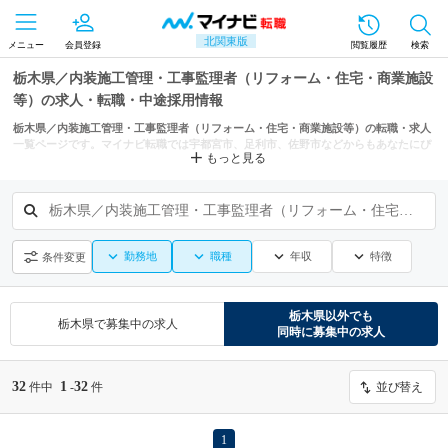
北関東版
メニュー
会員登録
閲覧履歴
検索
栃木県／内装施工管理・工事監理者（リフォーム・住宅・商業施設
等）の求人・転職・中途採用情報
栃木県／内装施工管理・工事監理者（リフォーム・住宅・商業施設等）の転職・求人
一覧ページです。マイナビ転職では宇都宮市、足利市、佐野市などからもあなたにぴ
もっと見る
ったりの求人を探せます。
栃木県／内装施工管理・工事監理者（リフォーム・住宅・商業施設等）
勤務地
職種
年収
特徴
条件変更
栃木県
以外でも
栃木県
で募集中の求人
同時に募集中の求人
32
1
32
件中
-
件
並び替え
1