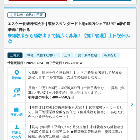
志望動機・自己PR不要
エスケー化研株式会社 | 東証スタンダード上場■国内シェア53％* ■著名建
築物に携わる
未経験者から経験者まで幅広く募集！【施工管理】土日祝休み
◎
正社員
職種・業種未経験OK
上場
第二新卒歓迎
転勤なし
情報更新日：2026/07/24 終了予定日：2027/01/14
＼原則、転居を伴う転勤無し！／ ＊ご希望を考慮して配属を
決定します ＊各営業所・支店での勤務となり…
勤務地
月給：22万1,500円～30万5,000円（一律手当含む）＋賞与（年
3回／平均7.5ヶ月分支給） ※上記はあくまで…
給与
初年度の年収：
400～550万円
【年間休日124日◎長期休暇も充実！】化学建材メーカーとし
て、施工管理業務全般をお任せ（積算業務も担当）。あなたに
仕事内容
合った業務からスタート！
【賞与は年3回！平均で7.5ヶ月分支給】未経験者から経験者ま
で幅広く募集！◇高卒以上 ★建築施工管理経験・塗装工事の
対象と
経験がある方は歓迎・優遇！
なる方