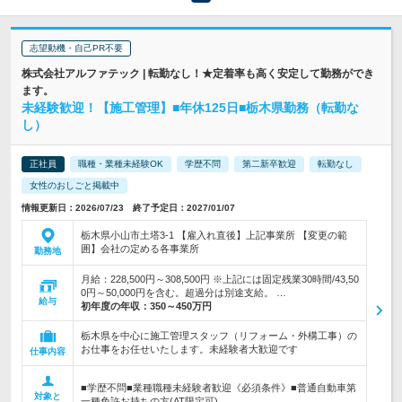
志望動機・自己PR不要
株式会社アルファテック | 転勤なし！★定着率も高く安定して勤務ができ
ます。
未経験歓迎！【施工管理】■年休125日■栃木県勤務（転勤な
し）
正社員
職種・業種未経験OK
学歴不問
第二新卒歓迎
転勤なし
女性のおしごと掲載中
情報更新日：2026/07/23 終了予定日：2027/01/07
栃木県小山市土塔3-1 【雇入れ直後】上記事業所 【変更の範
囲】会社の定める各事業所
勤務地
月給：228,500円～308,500円 ※上記には固定残業30時間/43,50
0円～50,000円を含む。超過分は別途支給。 …
給与
初年度の年収：
350～450万円
栃木県を中心に施工管理スタッフ（リフォーム・外構工事）の
お仕事をお任せいたします。未経験者大歓迎です
仕事内容
■学歴不問■業種職種未経験者歓迎《必須条件》■普通自動車第
対象と
一種免許お持ちの方(AT限定可)