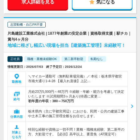
求人詳細を見る
気になる
志望動機・自己PR不要
片島建設工業株式会社 | 1877年創業の安定企業｜資格取得支援｜駅チカ｜
賞与4ヶ月分
地域に根ざし幅広い現場を担当【建築施工管理】未経験可！
正社員
職種・業種未経験OK
第二新卒歓迎
転勤なし
情報更新日：2026/07/03 終了予定日：2026/12/24
＼マイカー通勤可（無料駐車場完備）／ 本社：栃木県宇都宮
市南大通り1-4-28 【雇入れ直後】上記…
勤務地
月給23万5,000円～48万円 ※経験・年齢・能力を考慮して決定
いたします ※試用期間3ヶ月あり(待遇に変更…
給与
初年度の年収：
380～750万円
栃木県内（主に宇都宮周辺）における、民間・公共の建築工事
や土木工事の施工管理全般をお任せします。
仕事内容
特別な経験や資格は一切不問！業種・職種未経験、第二新卒の
対象と
方、大歓迎です。【必須】高卒以上、要普免（AT限定可）
なる方