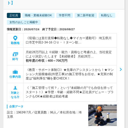
ト】
正社員
職種・業種未経験OK
学歴不問
第二新卒歓迎
転勤なし
女性のおしごと掲載中
情報更新日：2026/07/24 終了予定日：2026/08/27
《現場には直行直帰◆転勤なし◆マイカー通勤可》 埼玉県川
口市芝中田2-34-16 ◎Ｕ・Ｉターン歓…
勤務地
月給28万円以上 ※経験・能力・資格など考慮の上、当社規定
により決定いたします 【未経験者】 月給28万…
給与
初年度の年収：
400～700万円
《教育・サポート体制◎》★先輩のアシスタントから！★マン
ション大規模修繕(外壁工事)の施工管理をお任せ。★充実の制
仕事内容
度は"福利厚生"欄を要CHECK！
《「施工管理って何？」という"未経験の方"でも自信を持って
スタート！》★学歴・年齢・経験不問★正社員デビュー・ブラ
対象と
ンクもOK★経験者は前給考慮
なる方
企業データ
設立：1963年7月／従業員数：96人／本社所在地：埼
玉県