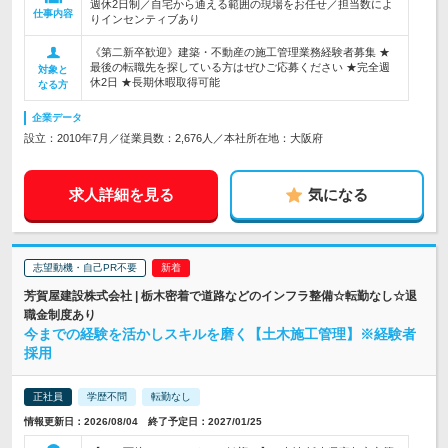
週休2日制／自宅から通える範囲の現場をお任せ／担当数によ
仕事内容
りインセンティブあり
《第二新卒歓迎》建築・不動産の施工管理業務経験者募集 ★
最後の転職先を探している方はぜひご応募ください ★完全週
対象と
休2日 ★長期休暇取得可能
なる方
企業データ
設立：2010年7月／従業員数：2,676人／本社所在地：大阪府
求人詳細を見る
気になる
志望動機・自己PR不要
芳賀屋建設株式会社 | 栃木密着で道路などのインフラ整備☆転勤なし☆退
職金制度あり
今までの経験を活かしスキルを磨く【土木施工管理】※経験者
採用
正社員
学歴不問
転勤なし
情報更新日：2026/08/04 終了予定日：2027/01/25