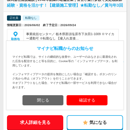
経験・資格を活かす！【建築施工管理】★転勤なし／賞与年3回
正社員
転勤なし
情報更新日：2026/06/02 終了予定日：2026/09/24
事業統括センター／ 栃木県那須塩原市下永田1-1009 ※マイカ
ー通勤可 ※転勤なし 【雇入れ直後…
勤務地
マイナビ転職からのお知らせ
月給：300,000円～500,000円（一律手当を含む） ※月給には
固定残業代42時間分70,000円～/月を含みます。…
給与
マイナビ転職では、サイトの継続的な改善や、ユーザーのみなさまに最適化され
初年度の年収：
550～800万円
た広告を配信すること等を目的に、Cookie等の「インフォマティブデータ」を利
用しています。
栃木県北部を中心とした建築工事現場での施工管理業務全般を
お任せします。
仕事内容
インフォマティブデータの提供を無効にしたい場合は「確認する」ボタンのリン
ク先から停止（オプトアウト）を行うことができます。
【経験を活かせる】《必須》高卒以上／現場監督の経験をお持
※オプトアウトをした場合、マイナビ転職の一部サービスを利用できない場合が
ちの方／1級建築施工管理技士をお持ちの方／普通自動車運転
対象と
あります。
免許
なる方
閉じる
確認する
企業データ
設立：1965年6月／従業員数：70人／本社所在地：栃木県
求人詳細を見る
気になる