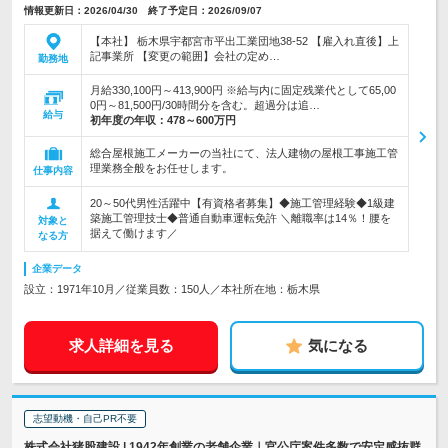
情報更新日：2026/04/30 終了予定日：2026/09/07
【本社】 栃木県宇都宮市平出工業団地38-52 【雇入れ直後】上
記事業所 【変更の範囲】会社の定め…
勤務地
月給330,100円～413,900円 ※給与内に固定残業代として65,00
0円～81,500円/30時間分を含む。超過分は追…
給与
初年度の年収：
478～600万円
総合屋根施工メーカーの当社にて、法人建物の屋根工事施工管
理業務全般をお任せします。
仕事内容
20～50代男性活躍中【有資格者募集】◆施工管理経験◆1級建
築施工管理技士◆普通自動車運転免許 ＼離職率は14％！腰を
対象と
据えて働けます／
なる方
企業データ
設立：1971年10月／従業員数：150人／本社所在地：栃木県
求人詳細を見る
気になる
志望動機・自己PR不要
株式会社猪股建設 | 1942年創業の老舗企業｜官公庁案件多数で安定感抜群