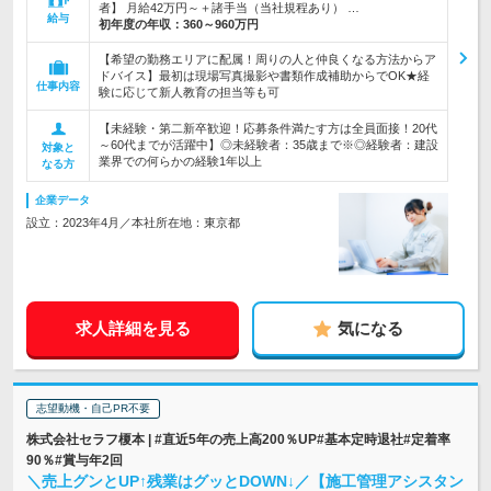
者】 月給42万円～＋諸手当（当社規程あり） …
給与
初年度の年収：
360～960万円
【希望の勤務エリアに配属！周りの人と仲良くなる方法からア
ドバイス】最初は現場写真撮影や書類作成補助からでOK★経
仕事内容
験に応じて新人教育の担当等も可
【未経験・第二新卒歓迎！応募条件満たす方は全員面接！20代
～60代までが活躍中】◎未経験者：35歳まで※◎経験者：建設
対象と
業界での何らかの経験1年以上
なる方
企業データ
設立：2023年4月／本社所在地：東京都
求人詳細を見る
気になる
志望動機・自己PR不要
株式会社セラフ榎本 | #直近5年の売上高200％UP#基本定時退社#定着率
90％#賞与年2回
＼売上グンとUP↑残業はグッとDOWN↓／【施工管理アシスタン