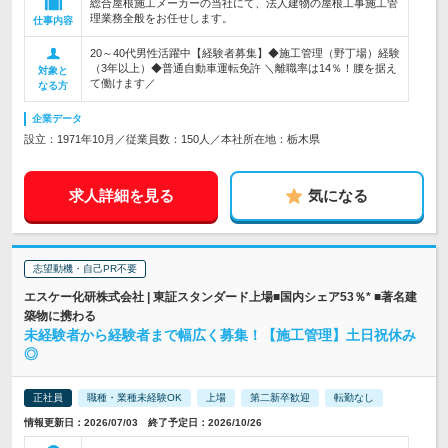
総合屋根施工メーカーの当社にて、法人建物の屋根工事施工管
理業務全般をお任せします。
仕事内容
20～40代男性活躍中【経験者募集】◆施工管理（野丁場）経験
（3年以上）◆普通自動車運転免許 ＼離職率は14％！腰を据え
対象と
て働けます／
なる方
企業データ
設立：1971年10月／従業員数：150人／本社所在地：栃木県
求人詳細を見る
気になる
志望動機・自己PR不要
エスケー化研株式会社 | 東証スタンダード上場■国内シェア53％* ■著名建
築物に携わる
未経験者から経験者まで幅広く募集！【施工管理】土日祝休み
◎
正社員
職種・業種未経験OK
上場
第二新卒歓迎
転勤なし
情報更新日：2026/07/03 終了予定日：2026/10/26