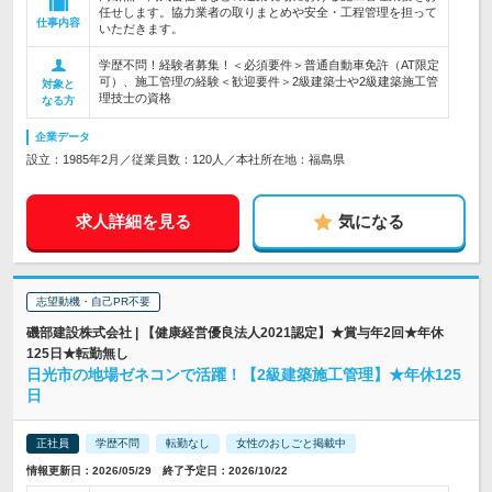
任せします。協力業者の取りまとめや安全・工程管理を担って
仕事内容
いただきます。
学歴不問！経験者募集！＜必須要件＞普通自動車免許（AT限定
可）、施工管理の経験＜歓迎要件＞2級建築士や2級建築施工管
対象と
理技士の資格
なる方
企業データ
設立：1985年2月／従業員数：120人／本社所在地：福島県
求人詳細を見る
気になる
志望動機・自己PR不要
磯部建設株式会社 | 【健康経営優良法人2021認定】★賞与年2回★年休
125日★転勤無し
日光市の地場ゼネコンで活躍！【2級建築施工管理】★年休125
日
正社員
学歴不問
転勤なし
女性のおしごと掲載中
情報更新日：2026/05/29 終了予定日：2026/10/22