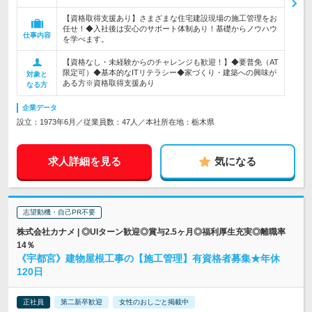
【資格取得支援あり】さまざまな住宅建設現場の施工管理をお
任せ！◆入社後は安心のサポート体制あり！基礎からノウハウ
仕事内容
を学べます。
【資格なし・未経験からのチャレンジも歓迎！】◆要普免（AT
限定可）◆基本的なITリテラシー◆家づくり・建築への興味が
対象と
ある方※資格取得支援あり
なる方
企業データ
設立：1973年6月／従業員数：47人／本社所在地：栃木県
求人詳細を見る
気になる
志望動機・自己PR不要
株式会社カナメ | ◎UIターン歓迎◎賞与2.5ヶ月◎福利厚生充実◎離職率
14％
《宇都宮》建物屋根工事の【施工管理】有資格者募集★年休
120日
正社員
第二新卒歓迎
女性のおしごと掲載中