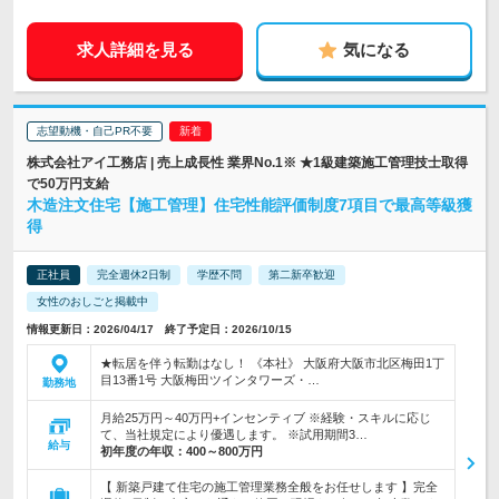
求人詳細を見る
気になる
志望動機・自己PR不要
株式会社アイ工務店 | 売上成長性 業界No.1※ ★1級建築施工管理技士取得
で50万円支給
木造注文住宅【施工管理】住宅性能評価制度7項目で最高等級獲
得
正社員
完全週休2日制
学歴不問
第二新卒歓迎
女性のおしごと掲載中
情報更新日：2026/04/17 終了予定日：2026/10/15
★転居を伴う転勤はなし！ 《本社》 大阪府大阪市北区梅田1丁
目13番1号 大阪梅田ツインタワーズ・…
勤務地
月給25万円～40万円+インセンティブ ※経験・スキルに応じ
て、当社規定により優遇します。 ※試用期間3…
給与
初年度の年収：
400～800万円
【 新築戸建て住宅の施工管理業務全般をお任せします 】完全