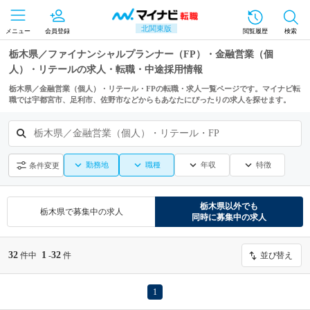
北関東版
メニュー
会員登録
閲覧履歴
検索
栃木県／ファイナンシャルプランナー（FP）・金融営業（個
人）・リテールの求人・転職・中途採用情報
栃木県／金融営業（個人）・リテール・FPの転職・求人一覧ページです。マイナビ転
職では宇都宮市、足利市、佐野市などからもあなたにぴったりの求人を探せます。
栃木県／金融営業（個人）・リテール・FP
勤務地
職種
年収
特徴
条件変更
栃木県
以外でも
栃木県
で募集中の求人
同時に募集中の求人
32
1
32
件中
-
件
並び替え
1