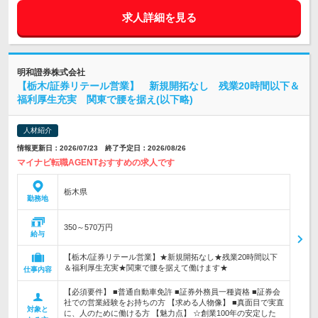
求人詳細を見る
明和證券株式会社
【栃木/証券リテール営業】 新規開拓なし 残業20時間以下＆
福利厚生充実 関東で腰を据え(以下略)
人材紹介
情報更新日：2026/07/23 終了予定日：2026/08/26
マイナビ転職AGENTおすすめの求人です
栃木県
勤務地
350～570万円
給与
【栃木/証券リテール営業】★新規開拓なし★残業20時間以下
＆福利厚生充実★関東で腰を据えて働けます★
仕事内容
【必須要件】 ■普通自動車免許 ■証券外務員一種資格 ■証券会
社での営業経験をお持ちの方 【求める人物像】 ■真面目で実直
対象と
に、人のために働ける方 【魅力点】 ☆創業100年の安定した