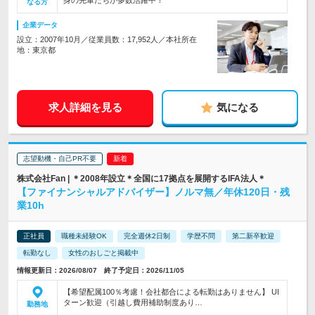
身の先輩たちが多数活躍中！
なる方
企業データ
設立：2007年10月／従業員数：17,952人／本社所在
地：東京都
求人詳細を見る
気になる
志望動機・自己PR不要
株式会社Fan | ＊2008年設立＊全国に17拠点を展開するIFA法人＊
【ファイナンシャルアドバイザー】ノルマ無／年休120日・残
業10h
正社員
職種未経験OK
完全週休2日制
学歴不問
第二新卒歓迎
転勤なし
女性のおしごと掲載中
情報更新日：2026/08/07 終了予定日：2026/11/05
【希望配属100％考慮！会社都合による転勤はありません】 UI
ターン歓迎（引越し費用補助制度あり…
勤務地