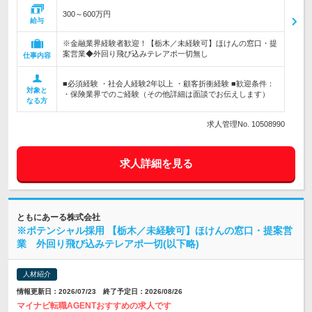
300～600万円
給与
※金融業界経験者歓迎！【栃木／未経験可】ほけんの窓口・提
案営業◆外回り飛び込みテレアポ一切無し
仕事内容
■必須経験 ・社会人経験2年以上 ・顧客折衝経験 ■歓迎条件：
対象と
・保険業界でのご経験（その他詳細は面談でお伝えします）
なる方
求人管理No. 10508990
求人詳細を見る
ともにあーる株式会社
※ポテンシャル採用 【栃木／未経験可】ほけんの窓口・提案営
業 外回り飛び込みテレアポ一切(以下略)
人材紹介
情報更新日：2026/07/23 終了予定日：2026/08/26
マイナビ転職AGENTおすすめの求人です