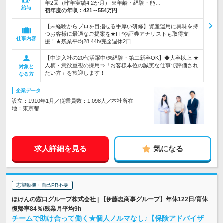
年2回（昨年実績4.2か月） ※年齢・経験・能…
給与
初年度の年収：
421～554万円
【未経験からプロを目指せる手厚い研修】資産運用に興味を持
つお客様に最適なご提案を★FPや証券アナリストも取得支
仕事内容
援！★残業平均28.44h/完全週休2日
【中途入社の20代活躍中/未経験・第二新卒OK】◆大卒以上 ★
人柄・意欲重視の採用⇒「お客様本位の誠実な仕事で評価され
対象と
たい方」を歓迎します！
なる方
企業データ
設立：1910年1月／従業員数：1,098人／本社所在
地：東京都
求人詳細を見る
気になる
志望動機・自己PR不要
ほけんの窓口グループ株式会社 | 【伊藤忠商事グループ】年休122日/育休
復帰率84％/残業月平均9h
チームで助け合って働く★個人ノルマなし♪【保険アドバイザ