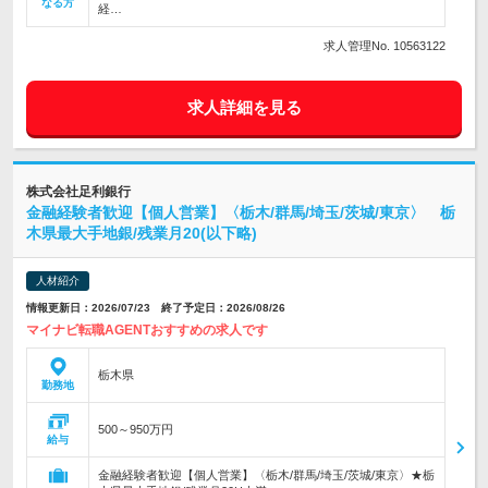
なる方
経…
求人管理No. 10563122
求人詳細を見る
株式会社足利銀行
金融経験者歓迎【個人営業】〈栃木/群馬/埼玉/茨城/東京〉 栃
木県最大手地銀/残業月20(以下略)
人材紹介
情報更新日：2026/07/23 終了予定日：2026/08/26
マイナビ転職AGENTおすすめの求人です
栃木県
勤務地
500～950万円
給与
金融経験者歓迎【個人営業】〈栃木/群馬/埼玉/茨城/東京〉★栃