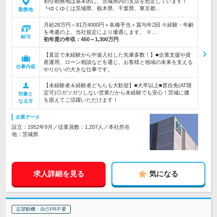
初任勤務地は基本的に、茨城県内の支店を想定しています！
┗ゆくゆくは茨城県、栃木県、千葉県、東京都…
勤務地
月給28万円～81万4000円＋各種手当＋賞与年2回 ※経験・年齢
を考慮の上、当社規定により優遇します。 ※…
給与
初年度の年収：
450～1,300万円
【直近で未経験から中途入社した先輩多数！】■企業支援や資
産運用、ローン相談などを通じ、お客様と地域の未来を支える
仕事内容
やりがいの大きな仕事です。
【未経験者＆経験者どちらも大歓迎】■大卒以上■普自免(AT限
定可)◎ガツガツしない営業だから未経験でも安心！茨城に腰
対象と
を据えてご活躍いただけます！
なる方
企業データ
設立：1952年9月／従業員数：1,207人／本社所在
地：茨城県
求人詳細を見る
気になる
志望動機・自己PR不要