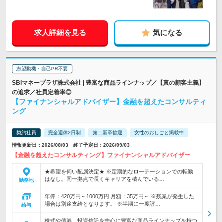
求人詳細を見る
気になる
志望動機・自己PR不要
SBIマネープラザ株式会社 | 豊富な商品ラインナップ／【真の顧客主義】
の追求／社員定着率◎
【ファイナンシャルアドバイザー】金融を超えたコンサルティ
ング
契約社員
完全週休2日制
第二新卒歓迎
女性のおしごと掲載中
情報更新日：2026/08/03 終了予定日：2026/09/03
【金融を超えたコンサルティング】ファイナンシャルアドバイザー
★希望を伺い配属決定★ ※定期的なローテーションでの転勤
はなし。同一拠点で長くキャリアを積んでいる…
勤務地
年俸：420万円～1000万円 月額：35万円～ ※残業が発生した
場合は別途支給となります。 ※半期に一度評…
給与
株式や債券、投資信託を中心に豊富な商品ラインナップを持つ