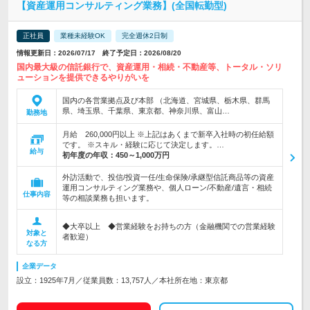
【資産運用コンサルティング業務】(全国転勤型)
正社員
業種未経験OK
完全週休2日制
情報更新日：2026/07/17 終了予定日：2026/08/20
国内最大級の信託銀行で、資産運用・相続・不動産等、トータル・ソリ
ューションを提供できるやりがいを
国内の各営業拠点及び本部 （北海道、宮城県、栃木県、群馬
県、埼玉県、千葉県、東京都、神奈川県、富山…
勤務地
月給 260,000円以上 ※上記はあくまで新卒入社時の初任給額
です。 ※スキル・経験に応じて決定します。…
給与
初年度の年収：
450～1,000万円
外訪活動で、投信/投資一任/生命保険/承継型信託商品等の資産
運用コンサルティング業務や、個人ローン/不動産/遺言・相続
仕事内容
等の相談業務も担います。
◆大卒以上 ◆営業経験をお持ちの方（金融機関での営業経験
対象と
者歓迎）
なる方
企業データ
設立：1925年7月／従業員数：13,757人／本社所在地：東京都