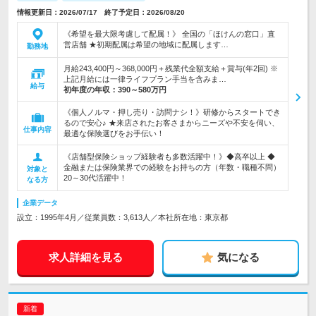
情報更新日：2026/07/17 終了予定日：2026/08/20
《希望を最大限考慮して配属！》 全国の「ほけんの窓口」直
営店舗 ★初期配属は希望の地域に配属します…
勤務地
月給243,400円～368,000円＋残業代全額支給＋賞与(年2回) ※
上記月給には一律ライフプラン手当を含みま…
給与
初年度の年収：
390～580万円
《個人ノルマ・押し売り・訪問ナシ！》研修からスタートでき
るので安心♪ ★来店されたお客さまからニーズや不安を伺い、
仕事内容
最適な保険選びをお手伝い！
《店舗型保険ショップ経験者も多数活躍中！》◆高卒以上 ◆
金融または保険業界での経験をお持ちの方（年数・職種不問）
対象と
20～30代活躍中！
なる方
企業データ
設立：1995年4月／従業員数：3,613人／本社所在地：東京都
求人詳細を見る
気になる