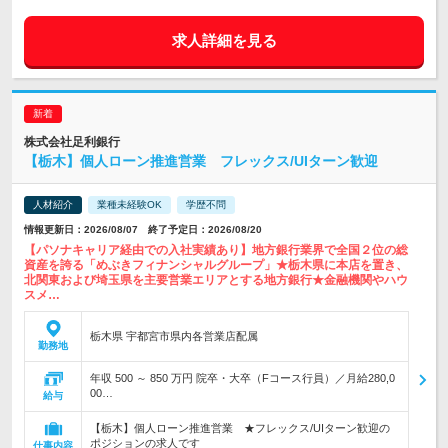
求人詳細を見る
株式会社足利銀行
【栃木】個人ローン推進営業 フレックス/UIターン歓迎
人材紹介
業種未経験OK
学歴不問
情報更新日：2026/08/07 終了予定日：2026/08/20
【パソナキャリア経由での入社実績あり】地方銀行業界で全国２位の総
資産を誇る「めぶきフィナンシャルグループ」★栃木県に本店を置き、
北関東および埼玉県を主要営業エリアとする地方銀行★金融機関やハウ
スメ…
栃木県 宇都宮市県内各営業店配属
勤務地
年収 500 ～ 850 万円 院卒・大卒（Fコース行員）／月給280,0
00…
給与
【栃木】個人ローン推進営業 ★フレックス/UIターン歓迎の
ポジションの求人です
仕事内容