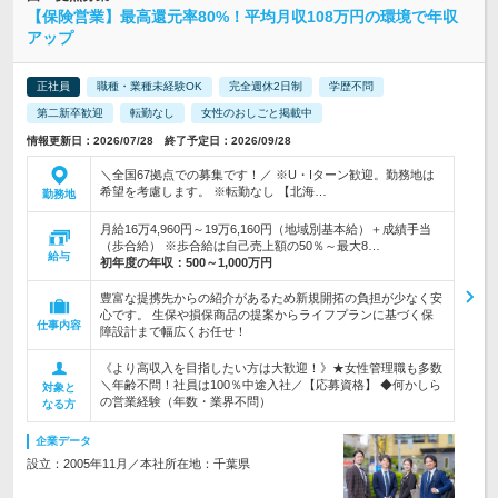
【保険営業】最高還元率80%！平均月収108万円の環境で年収
アップ
正社員
職種・業種未経験OK
完全週休2日制
学歴不問
第二新卒歓迎
転勤なし
女性のおしごと掲載中
情報更新日：2026/07/28 終了予定日：2026/09/28
＼全国67拠点での募集です！／ ※U・Iターン歓迎。勤務地は
希望を考慮します。 ※転勤なし 【北海…
勤務地
月給16万4,960円～19万6,160円（地域別基本給）＋成績手当
（歩合給） ※歩合給は自己売上額の50％～最大8…
給与
初年度の年収：
500～1,000万円
豊富な提携先からの紹介があるため新規開拓の負担が少なく安
心です。 生保や損保商品の提案からライフプランに基づく保
仕事内容
障設計まで幅広くお任せ！
《より高収入を目指したい方は大歓迎！》★女性管理職も多数
＼年齢不問！社員は100％中途入社／【応募資格】 ◆何かしら
対象と
の営業経験（年数・業界不問）
なる方
企業データ
設立：2005年11月／本社所在地：千葉県