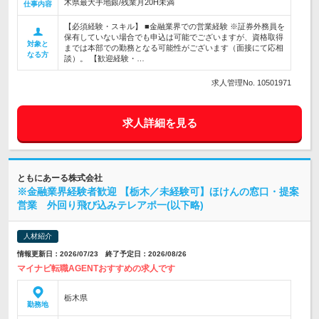
木県最大手地銀/残業月20H未満
仕事内容
【必須経験・スキル】 ■金融業界での営業経験 ※証券外務員を
保有していない場合でも申込は可能でございますが、資格取得
対象と
までは本部での勤務となる可能性がございます（面接にて応相
なる方
談）。 【歓迎経験・…
求人管理No. 10501971
求人詳細を見る
ともにあーる株式会社
※金融業界経験者歓迎 【栃木／未経験可】ほけんの窓口・提案
営業 外回り飛び込みテレアポ一(以下略)
人材紹介
情報更新日：2026/07/23 終了予定日：2026/08/26
マイナビ転職AGENTおすすめの求人です
栃木県
勤務地