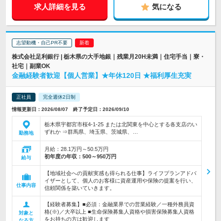
求人詳細を見る
気になる
志望動機・自己PR不要
株式会社足利銀行 | 栃木県の大手地銀｜残業月20H未満｜住宅手当｜寮・
社宅｜副業OK
金融経験者歓迎【個人営業】★年休120日 ★福利厚生充実
正社員
完全週休2日制
情報更新日：2026/08/07 終了予定日：2026/09/10
栃木県宇都宮市桜4-1-25 または北関東を中心とする各支店のい
ずれか ⇒群馬県、埼玉県、茨城県、…
勤務地
月給：28.1万円～50.5万円
初年度の年収：
500～950万円
給与
【地域社会への貢献実感も得られる仕事】ライフプランアドバ
イザーとして、個人のお客様に資産運用や保険の提案を行い、
仕事内容
信頼関係を築いていきます。
【経験者募集】■必須：金融業界での営業経験／一種外務員資
格(※)／大卒以上 ■生命保険募集人資格や損害保険募集人資格
対象と
をお持ちの方は歓迎します
なる方