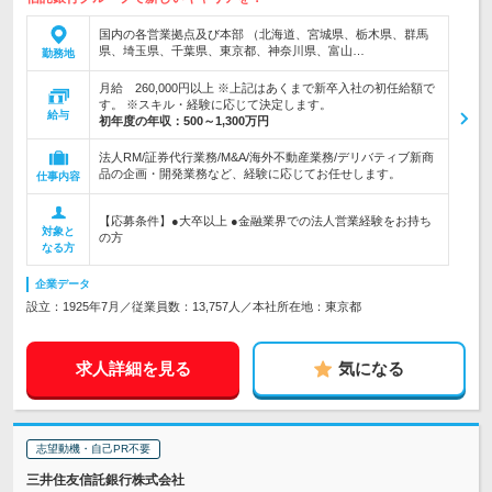
国内の各営業拠点及び本部 （北海道、宮城県、栃木県、群馬
県、埼玉県、千葉県、東京都、神奈川県、富山…
勤務地
月給 260,000円以上 ※上記はあくまで新卒入社の初任給額で
す。 ※スキル・経験に応じて決定します。
給与
初年度の年収：
500～1,300万円
法人RM/証券代行業務/M&A/海外不動産業務/デリバティブ新商
品の企画・開発業務など、経験に応じてお任せします。
仕事内容
【応募条件】●大卒以上 ●金融業界での法人営業経験をお持ち
対象と
の方
なる方
企業データ
設立：1925年7月／従業員数：13,757人／本社所在地：東京都
求人詳細を見る
気になる
志望動機・自己PR不要
三井住友信託銀行株式会社