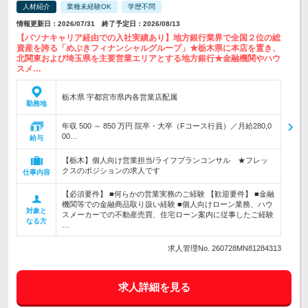
人材紹介
業種未経験OK
学歴不問
情報更新日：2026/07/31 終了予定日：2026/08/13
【パソナキャリア経由での入社実績あり】地方銀行業界で全国２位の総
資産を誇る「めぶきフィナンシャルグループ」★栃木県に本店を置き、
北関東および埼玉県を主要営業エリアとする地方銀行★金融機関やハウ
スメ…
栃木県 宇都宮市県内各営業店配属
勤務地
年収 500 ～ 850 万円 院卒・大卒（Fコース行員）／月給280,0
00…
給与
【栃木】個人向け営業担当/ライフプランコンサル ★フレッ
クスのポジションの求人です
仕事内容
【必須要件】 ■何らかの営業実務のご経験 【歓迎要件】 ■金融
機関等での金融商品取り扱い経験 ■個人向けローン業務、ハウ
対象と
スメーカーでの不動産売買、住宅ローン案内に従事したご経験
なる方
…
求人管理No. 260728MN81284313
求人詳細を見る