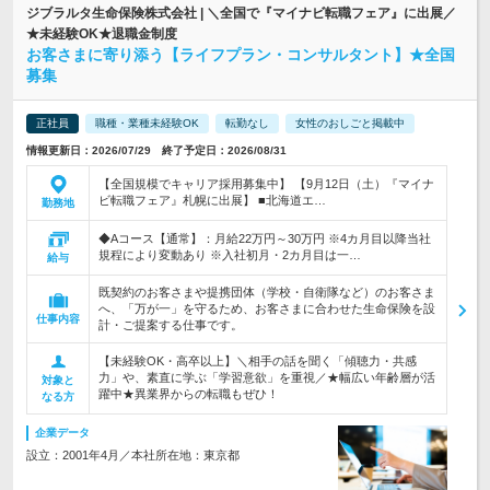
ジブラルタ生命保険株式会社 | ＼全国で『マイナビ転職フェア』に出展／
★未経験OK★退職金制度
お客さまに寄り添う【ライフプラン・コンサルタント】★全国
募集
正社員
職種・業種未経験OK
転勤なし
女性のおしごと掲載中
情報更新日：2026/07/29 終了予定日：2026/08/31
【全国規模でキャリア採用募集中】 【9月12日（土）『マイナ
ビ転職フェア』札幌に出展】 ■北海道エ…
勤務地
◆Aコース【通常】：月給22万円～30万円 ※4カ月目以降当社
規程により変動あり ※入社初月・2カ月目は一…
給与
既契約のお客さまや提携団体（学校・自衛隊など）のお客さま
へ、「万が一」を守るため、お客さまに合わせた生命保険を設
仕事内容
計・ご提案する仕事です。
【未経験OK・高卒以上】＼相手の話を聞く「傾聴力・共感
力」や、素直に学ぶ「学習意欲」を重視／★幅広い年齢層が活
対象と
躍中★異業界からの転職もぜひ！
なる方
企業データ
設立：2001年4月／本社所在地：東京都