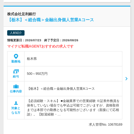
株式会社足利銀行
【栃木】＜総合職＞金融出身個人営業Aコース
人材紹介
情報更新日：2026/07/23 終了予定日：2026/08/26
マイナビ転職AGENTおすすめの求人です
栃木県
勤務地
500～950万円
給与
【栃木】＜総合職＞金融出身個人営業Aコース
仕事内容
【必須経験・スキル】 ■金融業界での営業経験 ※証券外務員を
保有していない場合でも申込は可能でございますが、資格取得
対象と
までは本部での勤務となる可能性がございます（面接にて応相
なる方
談）。 【歓迎経験・…
求人管理No. 10678169