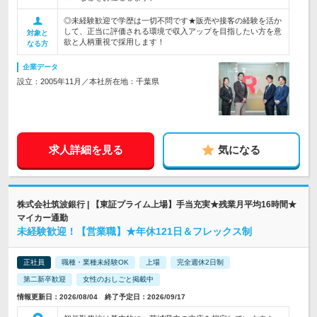
◎未経験歓迎で学歴は一切不問です★販売や接客の経験を活か
して、正当に評価される環境で収入アップを目指したい方を意
対象と
欲と人柄重視で採用します！
なる方
企業データ
設立：2005年11月／本社所在地：千葉県
求人詳細を見る
気になる
株式会社筑波銀行 | 【東証プライム上場】手当充実★残業月平均16時間★
マイカー通勤
未経験歓迎！【営業職】★年休121日＆フレックス制
正社員
職種・業種未経験OK
上場
完全週休2日制
第二新卒歓迎
女性のおしごと掲載中
情報更新日：2026/08/04 終了予定日：2026/09/17