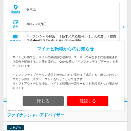
栃木県
勤務地
300～600万円
給与
※ポテンシャル採用！【栃木／未経験可】ほけんの窓口・提案
営業◆外回り飛び込みテレアポ一切無し
仕事内容
マイナビ転職からのお知らせ
■必須経験 ・社会人経験2年以上 ・顧客折衝経験 ■歓迎条件：
対象と
マイナビ転職では、サイトの継続的な改善や、ユーザーのみなさまに最適化され
・保険業界でのご経験（その他詳細は面談でお伝えします）
なる方
た広告を配信すること等を目的に、Cookie等の「インフォマティブデータ」を利
用しています。
求人管理No. 10508989
インフォマティブデータの提供を無効にしたい場合は「確認する」ボタンのリン
ク先から停止（オプトアウト）を行うことができます。
※オプトアウトをした場合、マイナビ転職の一部サービスを利用できない場合が
求人詳細を見る
あります。
閉じる
確認する
社名非公開
ファイナンシャルアドバイザー
人材紹介