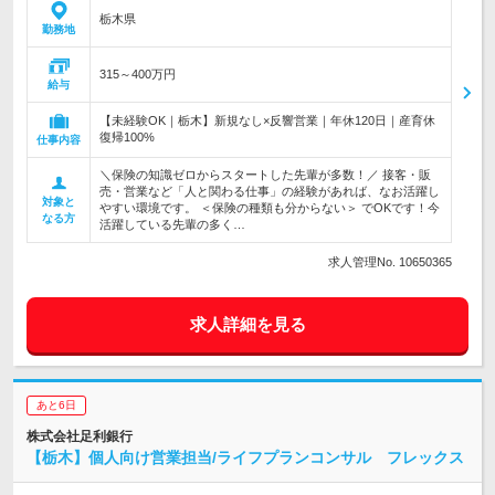
栃木県
勤務地
315～400万円
給与
【未経験OK｜栃木】新規なし×反響営業｜年休120日｜産育休
復帰100%
仕事内容
＼保険の知識ゼロからスタートした先輩が多数！／ 接客・販
売・営業など「人と関わる仕事」の経験があれば、なお活躍し
対象と
やすい環境です。 ＜保険の種類も分からない＞ でOKです！今
なる方
活躍している先輩の多く…
求人管理No. 10650365
求人詳細を見る
あと6日
株式会社足利銀行
【栃木】個人向け営業担当/ライフプランコンサル フレックス