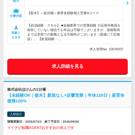
給与
【栃木】＜総合職＞業界未経験個人営業Aコース
仕事内容
【必須経験・スキル】 ■金融業界での営業経験 ※証券外務員を
保有していない場合でも申込は可能でございますが、資格取得
対象と
までは本部での勤務となる可能性がございます（面接にて応相
なる方
談）。 【歓迎経験・…
求人管理No. 10678337
求人詳細を見る
株式会社ほけんの110番
【未経験OK｜栃木】新規なし×反響営業｜年休120日｜産育休
復帰100%
人材紹介
情報更新日：2026/07/23 終了予定日：2026/08/26
マイナビ転職AGENTおすすめの求人です