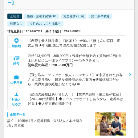
ー】
正社員
職種・業種未経験OK
完全週休2日制
第二新卒歓迎
転勤なし
女性のおしごと掲載中
情報更新日：2026/07/31 終了予定日：2026/08/24
《希望を最大限考慮して配属！》 全国の「ほけんの窓口」直
営店舗 ★初期配属は希望の地域に配属します…
勤務地
月給243,400円～368,000円＋残業代全額支給＋賞与(年2回) ※
上記月給には一律ライフプラン手当を含みま…
給与
初年度の年収：
390～580万円
【飛び込み・テレアポ・個人ノルマナシ！】★来店されたお客
さまに寄り添い、最適な保険商品をご案内★研修体制◎だか
仕事内容
ら、業界知識や経験がなくてもOK
《必須の経験はありません！》【業界未経験・第二新卒歓迎】
【20～30代活躍中】◆チームでサポートしあうから、定着率は
対象と
94％！◆人柄重視の採用です
なる方
企業データ
設立：1995年4月／従業員数：3,673人／本社所在
地：東京都