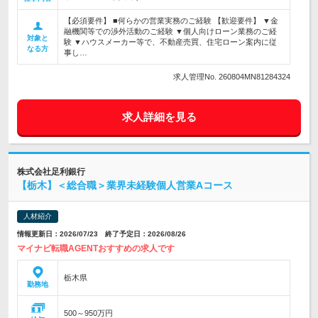
【必須要件】 ■何らかの営業実務のご経験 【歓迎要件】 ▼金
融機関等での渉外活動のご経験 ▼個人向けローン業務のご経
対象と
験 ▼ハウスメーカー等で、不動産売買、住宅ローン案内に従
なる方
事し…
求人管理No. 260804MN81284324
求人詳細を見る
株式会社足利銀行
【栃木】＜総合職＞業界未経験個人営業Aコース
人材紹介
情報更新日：2026/07/23 終了予定日：2026/08/26
マイナビ転職AGENTおすすめの求人です
栃木県
勤務地
500～950万円