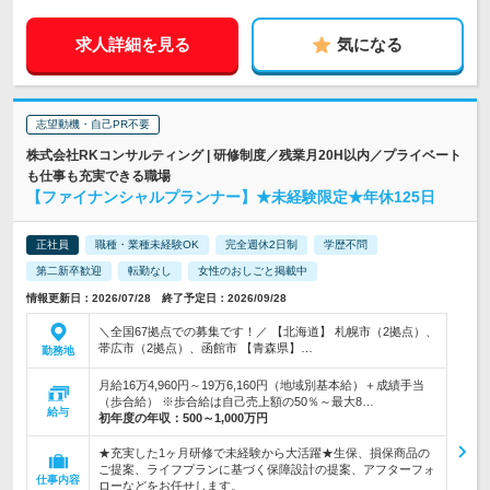
求人詳細を見る
気になる
志望動機・自己PR不要
株式会社RKコンサルティング | 研修制度／残業月20H以内／プライベート
も仕事も充実できる職場
【ファイナンシャルプランナー】★未経験限定★年休125日
正社員
職種・業種未経験OK
完全週休2日制
学歴不問
第二新卒歓迎
転勤なし
女性のおしごと掲載中
情報更新日：2026/07/28 終了予定日：2026/09/28
＼全国67拠点での募集です！／ 【北海道】 札幌市（2拠点）、
帯広市（2拠点）、函館市 【青森県】…
勤務地
月給16万4,960円～19万6,160円（地域別基本給）＋成績手当
（歩合給） ※歩合給は自己売上額の50％～最大8…
給与
初年度の年収：
500～1,000万円
★充実した1ヶ月研修で未経験から大活躍★生保、損保商品の
ご提案、ライフプランに基づく保障設計の提案、アフターフォ
仕事内容
ローなどをお任せします。