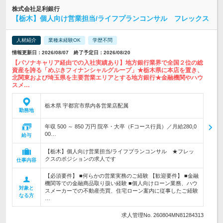
株式会社足利銀行
【栃木】個人向け営業担当/ライフプランコンサル フレックス
人材紹介
業種未経験OK
学歴不問
情報更新日：2026/08/07 終了予定日：2026/08/20
【パソナキャリア経由での入社実績あり】地方銀行業界で全国２位の総
資産を誇る「めぶきフィナンシャルグループ」★栃木県に本店を置き、
北関東および埼玉県を主要営業エリアとする地方銀行★金融機関やハウ
スメ…
栃木県 宇都宮市県内各営業店配属
勤務地
年収 500 ～ 850 万円 院卒・大卒（Fコース行員）／月給280,0
00…
給与
【栃木】個人向け営業担当/ライフプランコンサル ★フレッ
クスのポジションの求人です
仕事内容
【必須要件】 ■何らかの営業実務のご経験 【歓迎要件】 ■金融
機関等での金融商品取り扱い経験 ■個人向けローン業務、ハウ
対象と
スメーカーでの不動産売買、住宅ローン案内に従事したご経験
なる方
…
求人管理No. 260804MN81284313