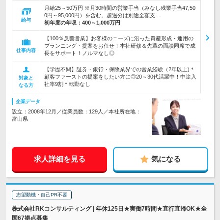
月給25～50万円 ※月30時間の営業手当（みなし残業手当47,50
0円～95,000円）を含む。超過分は別途全額支…
給与
初年度の年収：
400～1,000万円
【100％反響営業】お客様のニーズに沿った資産形成・運用の
プランニング・提案をお任せ！本社研修＆先輩の面談同席で成
仕事内容
長をサポート！ノルマなし◎
【学歴不問】証券・銀行・保険業界での営業経験（2年以上)＊
顧客ファーストの提案をしたい方に◎20～30代活躍中！中途入
対象と
社率9割＊転勤なし
なる方
企業データ
設立：2008年12月／従業員数：129人／本社所在地：
富山県
求人詳細を見る
気になる
志望動機・自己PR不要
株式会社RKコンサルティング | 年休125日★実働7時間★直行直帰OK★全
国67拠点募集