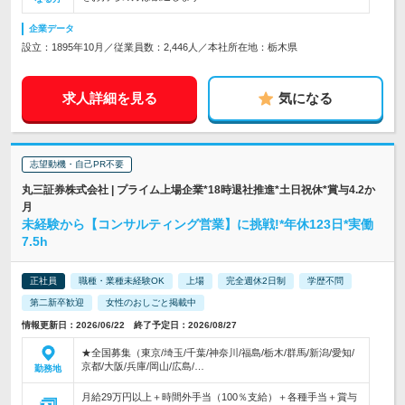
企業データ
設立：1895年10月／従業員数：2,446人／本社所在地：栃木県
求人詳細を見る
気になる
志望動機・自己PR不要
丸三証券株式会社 | プライム上場企業*18時退社推進*土日祝休*賞与4.2か
月
未経験から【コンサルティング営業】に挑戦!*年休123日*実働
7.5h
正社員
職種・業種未経験OK
上場
完全週休2日制
学歴不問
第二新卒歓迎
女性のおしごと掲載中
情報更新日：2026/06/22 終了予定日：2026/08/27
★全国募集（東京/埼玉/千葉/神奈川/福島/栃木/群馬/新潟/愛知/
京都/大阪/兵庫/岡山/広島/…
勤務地
月給29万円以上＋時間外手当（100％支給）＋各種手当＋賞与