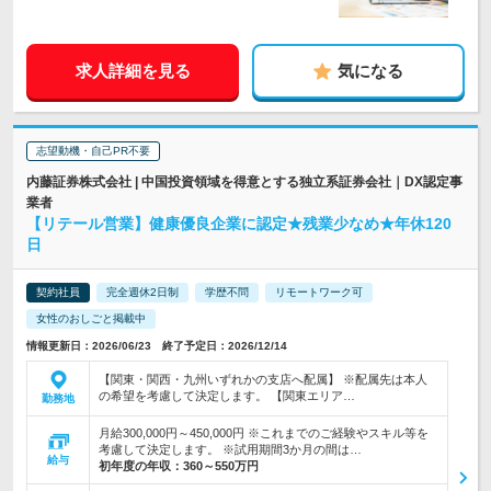
求人詳細を見る
気になる
志望動機・自己PR不要
内藤証券株式会社 | 中国投資領域を得意とする独立系証券会社｜DX認定事
業者
【リテール営業】健康優良企業に認定★残業少なめ★年休120
日
契約社員
完全週休2日制
学歴不問
リモートワーク可
女性のおしごと掲載中
情報更新日：2026/06/23 終了予定日：2026/12/14
【関東・関西・九州いずれかの支店へ配属】 ※配属先は本人
の希望を考慮して決定します。 【関東エリア…
勤務地
月給300,000円～450,000円 ※これまでのご経験やスキル等を
考慮して決定します。 ※試用期間3か月の間は…
給与
初年度の年収：
360～550万円