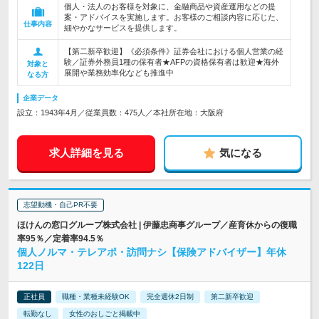
個人・法人のお客様を対象に、金融商品や資産運用などの提
案・アドバイスを実施します。お客様のご相談内容に応じた、
仕事内容
細やかなサービスを提供します。
【第二新卒歓迎】《必須条件》証券会社における個人営業の経
験／証券外務員1種の保有者★AFPの資格保有者は歓迎★海外
対象と
展開や業務効率化なども推進中
なる方
企業データ
設立：1943年4月／従業員数：475人／本社所在地：大阪府
求人詳細を見る
気になる
志望動機・自己PR不要
ほけんの窓口グループ株式会社 | 伊藤忠商事グループ／産育休からの復職
率95％／定着率94.5％
個人ノルマ・テレアポ・訪問ナシ【保険アドバイザー】年休
122日
正社員
職種・業種未経験OK
完全週休2日制
第二新卒歓迎
転勤なし
女性のおしごと掲載中