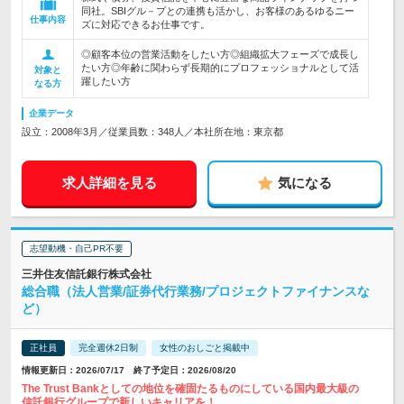
同社。SBIグル－プとの連携も活かし、お客様のあるゆるニー
仕事内容
ズに対応できるお仕事です。
◎顧客本位の営業活動をしたい方◎組織拡大フェーズで成長し
たい方◎年齢に関わらず長期的にプロフェッショナルとして活
対象と
躍したい方
なる方
企業データ
設立：2008年3月／従業員数：348人／本社所在地：東京都
求人詳細を見る
気になる
志望動機・自己PR不要
三井住友信託銀行株式会社
総合職（法人営業/証券代行業務/プロジェクトファイナンスな
ど）
正社員
完全週休2日制
女性のおしごと掲載中
情報更新日：2026/07/17 終了予定日：2026/08/20
The Trust Bankとしての地位を確固たるものにしている国内最大級の
信託銀行グループで新しいキャリアを！