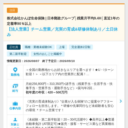
株式会社かんぽ生命保険 | 日本郵政グループ│残業月平均9.4H│直近1年の
定着率90％以上
【法人営業】チーム営業／充実の育成&研修体制あり／土日休
み
正社員
職種・業種未経験OK
上場
完全週休2日制
第二新卒歓迎
女性のおしごと掲載中
情報更新日：2026/08/07 終了予定日：2026/09/10
＜全国の勤務地からお好きなエリアを選べます！★U・Iターン
歓迎！＞ ＜以下エリア内の営業所に配属！…
勤務地
月給256,800円～310,350円+諸手当（残業手当・住居手当・扶
養手当・営業手当・通勤手当など）+賞与年2回…
給与
初年度の年収：
420～500万円
《充実の育成体制あり》"企業が入る保険"のご提案やアフター
フォローを担当します。＊研修や先輩同行など未経験者も安心
仕事内容
の環境 ＊チーム営業です！
《未経験・第二新卒歓迎！20～30代活躍中》◆高卒以上◆普通
自動車免許 (AT限定可)★販売・接客・サービス業など異業種出
対象と