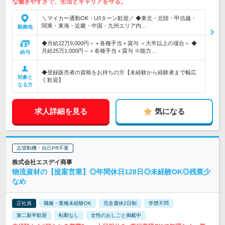
な働きやすさで、生活とキャリアを守る。
＼マイカー通勤OK・U/Iターン歓迎／ ◆東北・北陸・甲信越・
関東・東海・近畿・中国・九州エリア内…
勤務地
◆月給22万9,000円～＋各種手当＋賞与 ＜大卒以上の場合＞ ◆
月給25万1,000円～＋各種手当＋賞与 ※能力…
給与
◆登録販売者の資格をお持ちの方【未経験から経験者まで幅広
対象と
く歓迎】
なる方
求人詳細を見る
気になる
志望動機・自己PR不要
株式会社エスデイ商事
物流資材の【提案営業】◎年間休日128日◎未経験OK◎残業少
なめ
正社員
職種・業種未経験OK
完全週休2日制
学歴不問
第二新卒歓迎
転勤なし
女性のおしごと掲載中