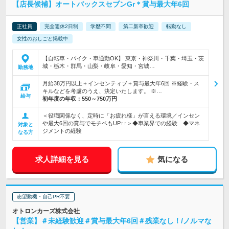
【店長候補】オートバックスセブンGr＊賞与最大年6回
正社員
完全週休2日制
学歴不問
第二新卒歓迎
転勤なし
女性のおしごと掲載中
【自転車・バイク・車通勤OK】 東京・神奈川・千葉・埼玉・茨
城・栃木・群馬・山梨・岐阜・愛知・宮城…
勤務地
月給38万円以上＋インセンティブ＋賞与最大年6回 ※経験・ス
キルなどを考慮のうえ、決定いたします。 ※…
給与
初年度の年収：
550～750万円
＜役職関係なく、定時に「お疲れ様」が言える環境／インセン
や最大6回の賞与でモチベもUP↑↑＞◆車業界での経験 ◆マネ
対象と
ジメントの経験
なる方
求人詳細を見る
気になる
志望動機・自己PR不要
オトロンカーズ株式会社
【営業】＃未経験歓迎＃賞与最大年6回＃残業なし！/ノルマな