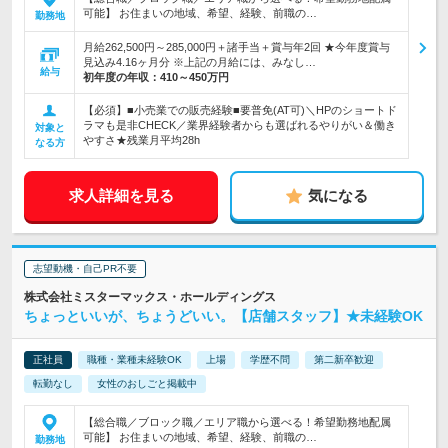
可能】 お住まいの地域、希望、経験、前職の…
勤務地
月給262,500円～285,000円＋諸手当＋賞与年2回 ★今年度賞与
見込み4.16ヶ月分 ※上記の月給には、みなし…
給与
初年度の年収：
410～450万円
【必須】■小売業での販売経験■要普免(AT可)＼HPのショートド
ラマも是非CHECK／業界経験者からも選ばれるやりがい＆働き
対象と
やすさ★残業月平均28h
なる方
求人詳細を見る
気になる
志望動機・自己PR不要
株式会社ミスターマックス・ホールディングス
ちょっといいが、ちょうどいい。【店舗スタッフ】★未経験OK
正社員
職種・業種未経験OK
上場
学歴不問
第二新卒歓迎
転勤なし
女性のおしごと掲載中
【総合職／ブロック職／エリア職から選べる！希望勤務地配属
可能】 お住まいの地域、希望、経験、前職の…
勤務地