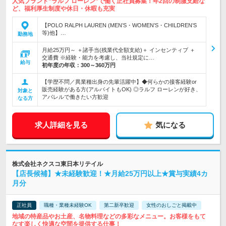
人気ブランド”ラルフ ローレン”で働く正社員募集！年2回の制服支給な
ど、福利厚生制度や休日・休暇も充実
【POLO RALPH LAUREN (MEN’S・WOMEN’S・CHILDREN’S
等)他】…
勤務地
月給25万円～ ＋諸手当(残業代全額支給)＋ インセンティブ ＋
交通費 ※経験・能力を考慮し、当社規定に…
給与
初年度の年収：
300～360万円
【学歴不問／異業種出身の先輩活躍中】◆何らかの接客経験or
販売経験がある方(アルバイトもOK) ◎ラルフ ローレンが好き、
対象と
アパレルで働きたい方歓迎
なる方
求人詳細を見る
気になる
株式会社ネクスコ東日本リテイル
【店長候補】★未経験歓迎！★月給25万円以上★賞与実績4カ
月分
正社員
職種・業種未経験OK
第二新卒歓迎
女性のおしごと掲載中
地域の特産品やお土産、名物料理などの多彩なメニュー。お客様をもて
なす楽しく快適な空間を提供する仕事！