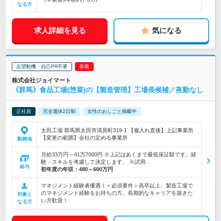
なる方
求人詳細を見る
気になる
志望動機・自己PR不要
株式会社ジョイマート
《群馬》食品工場(惣菜)の【製造管理】工場長候補／夜勤なし
正社員
完全週休2日制
女性のおしごと掲載中
太田工場 群馬県太田市清原町319-1 【雇入れ直後】上記事業所
【変更の範囲】会社の定める事業所
勤務地
月給33万円～41万7000円 ※上記はあくまで最低保証額です。経
験・スキルを考慮して決定します。 ※試用…
給与
初年度の年収：
480～600万円
マネジメント経験者優遇！＜必須要件＞高卒以上、製造工場で
のマネジメント経験をお持ちの方。長期的なキャリアを築きた
対象と
い方歓迎！
なる方