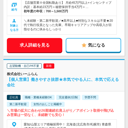
【店舗営業※全国転勤あり】 月給45万円以上+インセンティブ
内訳：基本給23万円＋秘密保持手当4万円＋…
給与
初年度の年収：
700～1,500万円
＼未経験・第二新卒歓迎／■高卒以上■特別なスキルは不要★20
代で執行役員となった先輩。早期キャリアアップや高収入が目
対象と
指せるのに休みもしっかり
なる方
求人詳細を見る
気になる
志望動機・自己PR不要
株式会社いーふらん
【個人営業】働きやすさ抜群★本気でやる人に、本気で応える
会社
正社員
職種・業種未経験OK
完全週休2日制
学歴不問
第二新卒歓迎
女性のおしごと掲載中
＼市場の拡大に合わせ26期連続右肩上がり／アポイント取得や飛び込
み営業は一切なく、未経験でも安心！
愛知/山梨エリア積極採用中！ 北海道(北広島市/札幌市) 青森県