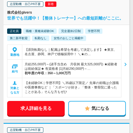
志望動機・自己PR不要
株式会社givers
世界でも活躍中！【整体トレーナー】への最短距離がここに。
正社員
職種・業種未経験OK
完全週休2日制
学歴不問
第二新卒歓迎
転勤なし
女性のおしごと掲載中
【原則転勤なし｜配属は希望を考慮して決定します】 ★東京、
名古屋、静岡、神戸で積極採用中！ ＼★の…
勤務地
月給255,000円～(諸手当含め 月収例 最大325,000円) ★経験者
は前給保証★ 有資格者 [1]月給290,000円～…
給与
初年度の年収：
350～1,000万円
【未経験OK｜学歴不問】＼35歳以下限定／ 先輩の前職は介護職
や医療事務など ｜「スポーツが好き」「整体・整骨院に通った
対象と
ことがある」そんな方もぜひ
なる方
求人詳細を見る
気になる
志望動機・自己PR不要