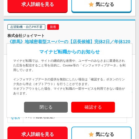
求人詳細を見る
気になる
志望動機・自己PR不要
株式会社ジョイマート
《群馬》地域密着型スーパーの【店長候補】完休2日／年休120
日
マイナビ転職からのお知らせ
マイナビ転職では、サイトの継続的な改善や、ユーザーのみなさまに最適化され
正社員
完全週休2日制
女性のおしごと掲載中
た広告を配信すること等を目的に、Cookie等の「インフォマティブデータ」を利
用しています。
群馬県内の各店舗 ※居住地やご希望を考慮の上、配属先を決定
します。 【雇入れ直後】上記事業所 【変…
勤務地
インフォマティブデータの提供を無効にしたい場合は「確認する」ボタンのリン
ク先から停止（オプトアウト）を行うことができます。
月給27万3000円以上（一律手当含む）＋残業手当別途支給 ※上
※オプトアウトをした場合、マイナビ転職の一部サービスを利用できない場合が
記はあくまで最低保証額です。経験・スキル…
あります。
給与
初年度の年収：
410～650万円
閉じる
確認する
スーパー業界経験者大歓迎！＜必須要件＞普通自動車第一種運
転免許をお持ちの方、スーパー等での業務経験がある方（アル
対象と
バイト経験も歓迎）
なる方
求人詳細を見る
気になる