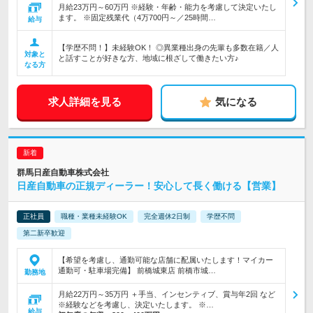
月給23万円～60万円 ※経験・年齢・能力を考慮して決定いたし
ます。 ※固定残業代（4万700円～／25時間…
給与
【学歴不問！】未経験OK！ ◎異業種出身の先輩も多数在籍／人
対象と
と話すことが好きな方、地域に根ざして働きたい方♪
なる方
求人詳細を見る
気になる
群馬日産自動車株式会社
日産自動車の正規ディーラー！安心して長く働ける【営業】
正社員
職種・業種未経験OK
完全週休2日制
学歴不問
第二新卒歓迎
【希望を考慮し、通勤可能な店舗に配属いたします！マイカー
通勤可・駐車場完備】 前橋城東店 前橋市城…
勤務地
月給22万円～35万円 ＋手当、インセンティブ、賞与年2回 など
※経験などを考慮し、決定いたします。 ※…
給与