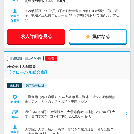
初年度の年収：
300～400万円
＜20代活躍中！ 社員の平均勤続年数19.4年＞ ■未経験・第二新
卒、歓迎／正社員デビューもOK ☆群馬に根付いて働きたい方ぜ
対象と
ひ！
なる方
求人詳細を見る
気になる
志望動機・自己PR不要
株式会社大創産業
【グローバル総合職】
正社員
第二新卒歓迎
・勤務地（都道府県）： 47都道府県＋海外 ・海外の勤務地詳
細：アメリカ・カナダ・台湾・中国・シン…
勤務地
月給233,000円～ 大学院卒（大学等含め6年制） 280,000円 大
学・専門学校卒（3・4年制） 280,000円 短大…
給与
大学院、大学、短大、高専、専門を卒業見込み、または既卒
対象と
（卒業後3年以内）の方