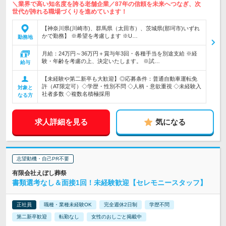
＼業界で高い知名度を誇る老舗企業／87年の信頼を未来へつなぎ、次
世代が誇れる職場づくりを進めています！
【神奈川県(川崎市)、群馬県（太田市）、茨城県(那珂市)いずれ
かで勤務】 ※希望を考慮します ※U…
勤務地
月給：24万円～36万円＋賞与年3回・各種手当を別途支給 ※経
験・年齢を考慮の上、決定いたします。 ※試…
給与
【未経験や第二新卒も大歓迎】◎応募条件：普通自動車運転免
許（AT限定可）◇学歴・性別不問 ◇人柄・意欲重視 ◇未経験入
対象と
社者多数 ◇複数名積極採用
なる方
求人詳細を見る
気になる
志望動機・自己PR不要
有限会社えぼし葬祭
書類選考なし＆面接1回！未経験歓迎【セレモニースタッフ】
正社員
職種・業種未経験OK
完全週休2日制
学歴不問
第二新卒歓迎
転勤なし
女性のおしごと掲載中