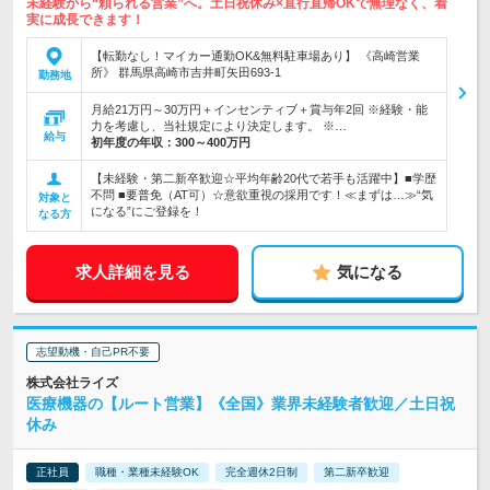
未経験から“頼られる営業”へ。土日祝休み×直行直帰OKで無理なく、着
実に成長できます！
【転勤なし！マイカー通勤OK&無料駐車場あり】 《高崎営業
所》 群馬県高崎市吉井町矢田693-1
勤務地
月給21万円～30万円＋インセンティブ＋賞与年2回 ※経験・能
力を考慮し、当社規定により決定します。 ※…
給与
初年度の年収：
300～400万円
【未経験・第二新卒歓迎☆平均年齢20代で若手も活躍中】■学歴
不問 ■要普免（AT可）☆意欲重視の採用です！≪まずは…≫“気
対象と
になる”にご登録を！
なる方
求人詳細を見る
気になる
志望動機・自己PR不要
株式会社ライズ
医療機器の【ルート営業】《全国》業界未経験者歓迎／土日祝
休み
正社員
職種・業種未経験OK
完全週休2日制
第二新卒歓迎