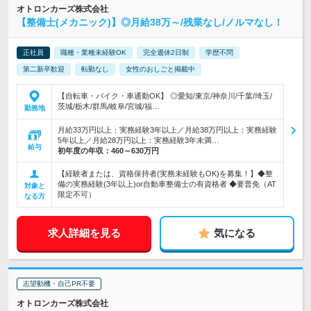
オトロンカーズ株式会社
【整備士(メカニック)】◎月給38万～/残業なし/ノルマなし！
正社員
職種・業種未経験OK
完全週休2日制
学歴不問
第二新卒歓迎
転勤なし
女性のおしごと掲載中
【自転車・バイク・車通勤OK】 ◎愛知/東京/神奈川/千葉/埼玉/
茨城/栃木/群馬/岐阜/宮城/福…
勤務地
月給33万円以上：実務経験3年以上／月給38万円以上：実務経験
5年以上／月給28万円以上：実務経験3年未満…
給与
初年度の年収：
460～630万円
【経験者または、資格保持者(実務未経験もOK)を募集！】◆整
備の実務経験(3年以上)or自動車整備士の有資格者 ◆要普免（AT
対象と
限定不可）
なる方
求人詳細を見る
気になる
志望動機・自己PR不要
オトロンカーズ株式会社