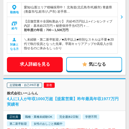
愛知/山梨エリア積極採用中！ 北海道(北広島市/札幌市) 青森県
(青森市/弘前市/八戸市) 岩手県…
勤務地
【店舗営業※全国転勤あり】 月給45万円以上+インセンティブ
内訳：基本給23万円＋秘密保持手当4万円＋…
給与
初年度の年収：
700～1,500万円
＼未経験・第二新卒歓迎／■高卒以上■特別なスキルは不要★20
代で執行役員となった先輩。早期キャリアアップや高収入が目
対象と
指せるのに休みもしっかり
なる方
求人詳細を見る
気になる
志望動機・自己PR不要
株式会社いーふらん
4人に1人が年収1000万超【提案営業】昨年最高年収1977万円
実績有
正社員
職種・業種未経験OK
完全週休2日制
学歴不問
第二新卒歓迎
女性のおしごと掲載中