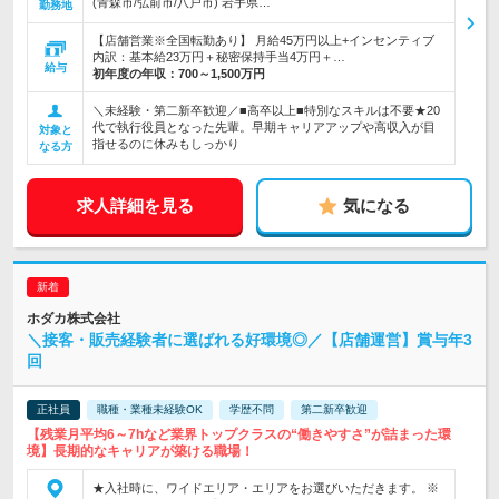
(青森市/弘前市/八戸市) 岩手県…
勤務地
【店舗営業※全国転勤あり】 月給45万円以上+インセンティブ
内訳：基本給23万円＋秘密保持手当4万円＋…
給与
初年度の年収：
700～1,500万円
＼未経験・第二新卒歓迎／■高卒以上■特別なスキルは不要★20
代で執行役員となった先輩。早期キャリアアップや高収入が目
対象と
指せるのに休みもしっかり
なる方
求人詳細を見る
気になる
ホダカ株式会社
＼接客・販売経験者に選ばれる好環境◎／【店舗運営】賞与年3
回
正社員
職種・業種未経験OK
学歴不問
第二新卒歓迎
【残業月平均6～7hなど業界トップクラスの“働きやすさ”が詰まった環
境】長期的なキャリアが築ける職場！
★入社時に、ワイドエリア・エリアをお選びいただきます。 ※