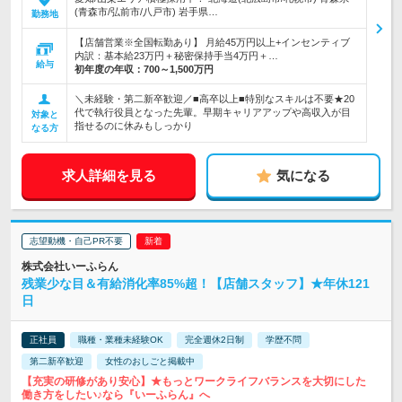
(青森市/弘前市/八戸市) 岩手県…
勤務地
【店舗営業※全国転勤あり】 月給45万円以上+インセンティブ
内訳：基本給23万円＋秘密保持手当4万円＋…
給与
初年度の年収：
700～1,500万円
＼未経験・第二新卒歓迎／■高卒以上■特別なスキルは不要★20
代で執行役員となった先輩。早期キャリアアップや高収入が目
対象と
指せるのに休みもしっかり
なる方
求人詳細を見る
気になる
志望動機・自己PR不要
株式会社いーふらん
残業少な目＆有給消化率85%超！【店舗スタッフ】★年休121
日
正社員
職種・業種未経験OK
完全週休2日制
学歴不問
第二新卒歓迎
女性のおしごと掲載中
【充実の研修があり安心】★もっとワークライフバランスを大切にした
働き方をしたい♪なら『いーふらん』へ