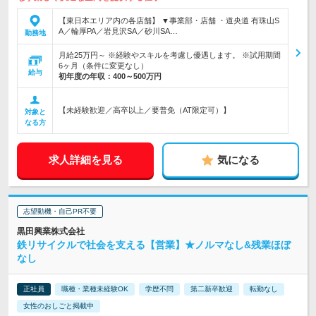
【東日本エリア内の各店舗】 ▼事業部・店舗 ・道央道 有珠山S
A／輪厚PA／岩見沢SA／砂川SA…
勤務地
月給25万円～ ※経験やスキルを考慮し優遇します。 ※試用期間
6ヶ月（条件に変更なし）
給与
初年度の年収：
400～500万円
【未経験歓迎／高卒以上／要普免（AT限定可）】
対象と
なる方
求人詳細を見る
気になる
志望動機・自己PR不要
黒田興業株式会社
鉄リサイクルで社会を支える【営業】★ノルマなし&残業ほぼ
なし
正社員
職種・業種未経験OK
学歴不問
第二新卒歓迎
転勤なし
女性のおしごと掲載中