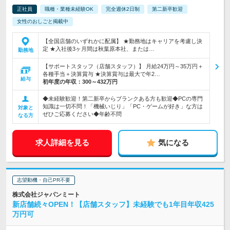
正社員
職種・業種未経験OK
完全週休2日制
第二新卒歓迎
女性のおしごと掲載中
【全国店舗のいずれかに配属】 ★勤務地はキャリアを考慮し決
定 ★入社後3ヶ月間は秋葉原本社、または…
勤務地
【サポートスタッフ（店舗スタッフ）】 月給24万円～35万円＋
各種手当＋決算賞与 ★決算賞与は最大で年2…
給与
初年度の年収：
300～432万円
◆未経験歓迎！第二新卒からブランクある方も歓迎◆PCの専門
知識は一切不問！「機械いじり」「PC・ゲームが好き」な方は
対象と
ぜひご応募ください◆年齢不問
なる方
求人詳細を見る
気になる
志望動機・自己PR不要
株式会社ジャパンミート
新店舗続々OPEN！【店舗スタッフ】未経験でも1年目年収425
万円可