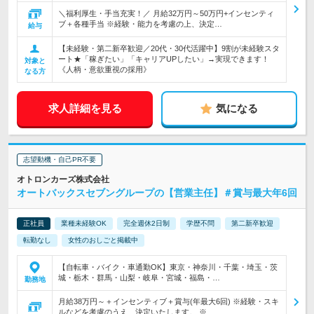
＼福利厚生・手当充実！／ 月給32万円～50万円+インセンティ
ブ＋各種手当 ※経験・能力を考慮の上、決定…
給与
【未経験・第二新卒歓迎／20代・30代活躍中】9割が未経験スタ
ート★「稼ぎたい」「キャリアUPしたい」→実現できます！
対象と
《人柄・意欲重視の採用》
なる方
求人詳細を見る
気になる
志望動機・自己PR不要
オトロンカーズ株式会社
オートバックスセブングループの【営業主任】＃賞与最大年6回
正社員
業種未経験OK
完全週休2日制
学歴不問
第二新卒歓迎
転勤なし
女性のおしごと掲載中
【自転車・バイク・車通勤OK】東京・神奈川・千葉・埼玉・茨
城・栃木・群馬・山梨・岐阜・宮城・福島・…
勤務地
月給38万円～＋インセンティブ＋賞与(年最大6回) ※経験・スキ
ルなどを考慮のうえ、決定いたします。 ※…