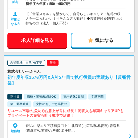
給与
初年度の年収：
550～650万円
【「営業スキル」を活かして、自分らしいキャリア・納得の収
入を手に入れたい！⇒そんな方大歓迎】◆営業経験を5年以上お
対象と
持ちの方（法人・個人不問）
なる方
求人詳細を見る
気になる
志望動機・自己PR不要
株式会社いーふらん
初年度年収1576万円&入社2年目で執行役員の実績あり【反響営
業】
正社員
職種・業種未経験OK
完全週休2日制
学歴不問
第二新卒歓迎
女性のおしごと掲載中
リユース市場の拡大で右肩上がりに成長！高収入も早期キャリアUPも
プライベートの充実も叶う環境で活躍！
愛知/山梨エリア積極採用中！ 北海道(北広島市/札幌市) 青森県
(青森市/弘前市/八戸市) 岩手県…
勤務地