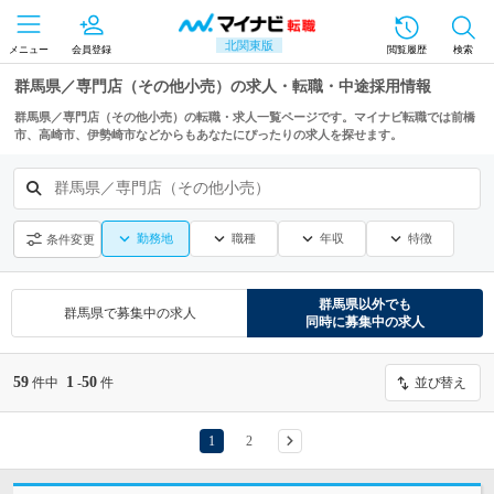
北関東版
メニュー
会員登録
閲覧履歴
検索
群馬県／専門店（その他小売）の求人・転職・中途採用情報
群馬県／専門店（その他小売）の転職・求人一覧ページです。マイナビ転職では前橋
市、高崎市、伊勢崎市などからもあなたにぴったりの求人を探せます。
群馬県／専門店（その他小売）
勤務地
職種
年収
特徴
条件変更
群馬県
以外でも
群馬県
で募集中の求人
同時に募集中の求人
59
1
50
件中
-
件
並び替え
1
2