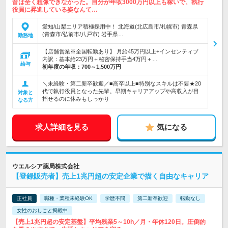
昔は全く想像できなかった。自分が年収3000万円以上も稼いで、執行
役員に昇進している姿なんて…
愛知/山梨エリア積極採用中！ 北海道(北広島市/札幌市) 青森県
(青森市/弘前市/八戸市) 岩手県…
勤務地
【店舗営業※全国転勤あり】 月給45万円以上+インセンティブ
内訳：基本給23万円＋秘密保持手当4万円＋…
給与
初年度の年収：
700～1,500万円
＼未経験・第二新卒歓迎／■高卒以上■特別なスキルは不要★20
代で執行役員となった先輩。早期キャリアアップや高収入が目
対象と
指せるのに休みもしっかり
なる方
求人詳細を見る
気になる
ウエルシア薬局株式会社
【登録販売者】売上1兆円超の安定企業で描く自由なキャリア
正社員
職種・業種未経験OK
学歴不問
第二新卒歓迎
転勤なし
女性のおしごと掲載中
【売上1兆円超の安定基盤】平均残業5～10h／月・年休120日。圧倒的