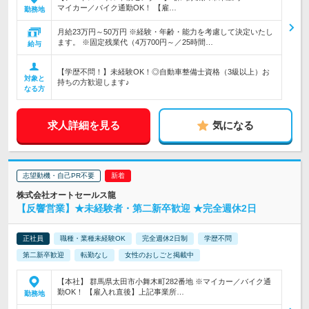
マイカー／バイク通勤OK！ 【雇…
勤務地
月給23万円～50万円 ※経験・年齢・能力を考慮して決定いたし
ます。 ※固定残業代（4万700円～／25時間…
給与
【学歴不問！】未経験OK！◎自動車整備士資格（3級以上）お
対象と
持ちの方歓迎します♪
なる方
求人詳細を見る
気になる
志望動機・自己PR不要
株式会社オートセールス龍
【反響営業】★未経験者・第二新卒歓迎 ★完全週休2日
正社員
職種・業種未経験OK
完全週休2日制
学歴不問
第二新卒歓迎
転勤なし
女性のおしごと掲載中
【本社】 群馬県太田市小舞木町282番地 ※マイカー／バイク通
勤OK！ 【雇入れ直後】上記事業所…
勤務地