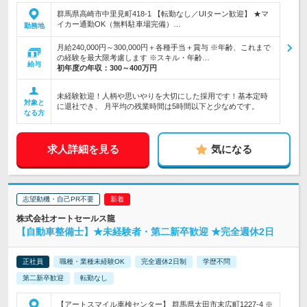
群馬県高崎市中里見町418-1 【転勤なし／UIターン歓迎】 ★マ
イカー通勤OK（無料駐車場完備）…
勤務地
月給240,000円～300,000円＋各種手当＋賞与 ※年齢、これまで
の経験を最大限考慮します ※スキル・年齢…
給与
初年度の年収：
300～400万円
未経験歓迎！人柄や思いやりを大切にした採用です！基本定時
対象と
に退社でき、 月平均の残業時間は5時間以下と少なめです。
なる方
求人詳細を見る
気になる
志望動機・自己PR不要
株式会社オートセールス龍
【自動車整備士】★未経験者・第二新卒歓迎 ★完全週休2日
正社員
職種・業種未経験OK
完全週休2日制
学歴不問
第二新卒歓迎
転勤なし
【アートスマイル車検センター】 群馬県太田市末広町1227-4 ※