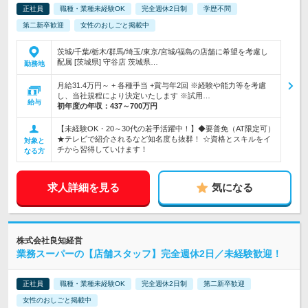
正社員
職種・業種未経験OK
完全週休2日制
学歴不問
第二新卒歓迎
女性のおしごと掲載中
茨城/千葉/栃木/群馬/埼玉/東京/宮城/福島の店舗に希望を考慮し
配属 [茨城県] 守谷店 茨城県…
勤務地
月給31.4万円～ + 各種手当 +賞与年2回 ※経験や能力等を考慮
し、当社規程により決定いたします ※試用…
給与
初年度の年収：
437～700万円
【未経験OK・20～30代の若手活躍中！】◆要普免（AT限定可）
★テレビで紹介されるなど知名度も抜群！ ☆資格とスキルをイ
対象と
チから習得していけます！
なる方
求人詳細を見る
気になる
株式会社良知経営
業務スーパーの【店舗スタッフ】完全週休2日／未経験歓迎！
正社員
職種・業種未経験OK
完全週休2日制
第二新卒歓迎
女性のおしごと掲載中