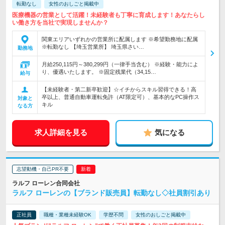
転勤なし
女性のおしごと掲載中
医療機器の営業として活躍！未経験者も丁寧に育成します！あなたらし
い働き方を当社で実現しませんか？
関東エリアいずれかの営業所に配属します ※希望勤務地に配属
※転勤なし 【埼玉営業所】 埼玉県さい…
勤務地
月給250,115円～380,299円（一律手当含む） ※経験・能力によ
り、優遇いたします。 ※固定残業代（34,15…
給与
【未経験者・第二新卒歓迎】☆イチからスキル習得できる！高
卒以上、普通自動車運転免許（AT限定可）、基本的なPC操作ス
対象と
キル
なる方
求人詳細を見る
気になる
志望動機・自己PR不要
ラルフ ローレン合同会社
ラルフ ローレンの【ブランド販売員】転勤なし◇社員割引あり
正社員
職種・業種未経験OK
学歴不問
女性のおしごと掲載中