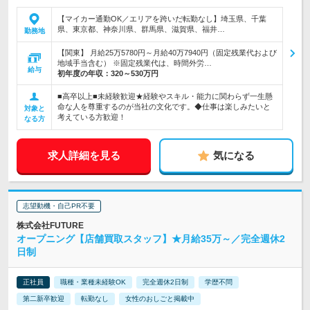
【マイカー通勤OK／エリアを跨いだ転勤なし】埼玉県、千葉
県、東京都、神奈川県、群馬県、滋賀県、福井…
勤務地
【関東】 月給25万5780円～月給40万7940円（固定残業代および
地域手当含む） ※固定残業代は、時間外労…
給与
初年度の年収：
320～530万円
■高卒以上■未経験歓迎★経験やスキル・能力に関わらず一生懸
命な人を尊重するのが当社の文化です。◆仕事は楽しみたいと
対象と
考えている方歓迎！
なる方
求人詳細を見る
気になる
志望動機・自己PR不要
株式会社FUTURE
オープニング【店舗買取スタッフ】★月給35万～／完全週休2
日制
正社員
職種・業種未経験OK
完全週休2日制
学歴不問
第二新卒歓迎
転勤なし
女性のおしごと掲載中