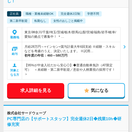
し！
正社員
職種・業種未経験OK
完全週休2日制
学歴不問
第二新卒歓迎
転勤なし
女性のおしごと掲載中
東京/神奈川/千葉/埼玉/茨城/栃木/群馬/山梨/宮城/福島/岩手/岐阜/
愛知の拠点で募集中！ ＊…
勤務地
月給28万円～+インセン+賞与計最大年6回支給 ※経験・スキル
などを考慮のうえ、決定いたします。 ※試用…
給与
初年度の年収：
460～580万円
【95%が中途入社だから安心◎】◆普通自動車免許（AT限定
可） ＜未経験・第二新卒歓迎／意欲や人柄重視の採用です！
対象と
＞
なる方
求人詳細を見る
気になる
株式会社サードウェーブ
PC専門店の【サポートスタッフ】完全週休2日◆残業10h◆研
修充実