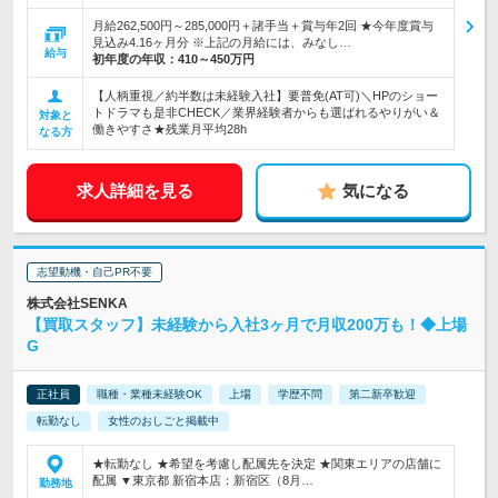
月給262,500円～285,000円＋諸手当＋賞与年2回 ★今年度賞与
見込み4.16ヶ月分 ※上記の月給には、みなし…
給与
初年度の年収：
410～450万円
【人柄重視／約半数は未経験入社】要普免(AT可)＼HPのショー
トドラマも是非CHECK／業界経験者からも選ばれるやりがい＆
対象と
働きやすさ★残業月平均28h
なる方
求人詳細を見る
気になる
志望動機・自己PR不要
株式会社SENKA
【買取スタッフ】未経験から入社3ヶ月で月収200万も！◆上場
G
正社員
職種・業種未経験OK
上場
学歴不問
第二新卒歓迎
転勤なし
女性のおしごと掲載中
★転勤なし ★希望を考慮し配属先を決定 ★関東エリアの店舗に
配属 ▼東京都 新宿本店：新宿区（8月…
勤務地