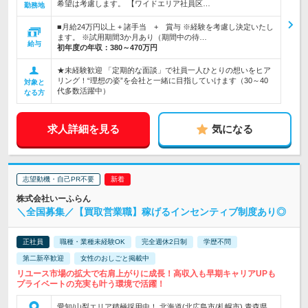
希望は考慮します。 【ワイドエリア社員区…
勤務地
■月給24万円以上 + 諸手当 + 賞与 ※経験を考慮し決定いたし
ます。 ※試用期間3か月あり（期間中の待…
給与
初年度の年収：
380～470万円
★未経験歓迎 「定期的な面談」で社員一人ひとりの想いをヒア
リング！“理想の姿”を会社と一緒に目指していけます（30～40
対象と
代多数活躍中）
なる方
求人詳細を見る
気になる
志望動機・自己PR不要
株式会社いーふらん
＼全国募集／【買取営業職】稼げるインセンティブ制度あり◎
正社員
職種・業種未経験OK
完全週休2日制
学歴不問
第二新卒歓迎
女性のおしごと掲載中
リユース市場の拡大で右肩上がりに成長！高収入も早期キャリアUPも
プライベートの充実も叶う環境で活躍！
愛知/山梨エリア積極採用中！ 北海道(北広島市/札幌市) 青森県