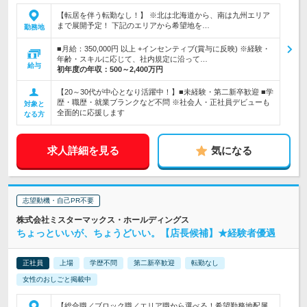
【転居を伴う転勤なし！】 ※北は北海道から、南は九州エリア
まで展開予定！ 下記のエリアから希望地を…
勤務地
■月給：350,000円 以上 +インセンティブ(賞与に反映) ※経験・
年齢・スキルに応じて、社内規定に沿って…
給与
初年度の年収：
500～2,400万円
【20～30代が中心となり活躍中！】■未経験・第二新卒歓迎 ■学
歴・職歴・就業ブランクなど不問 ※社会人・正社員デビューも
対象と
全面的に応援します
なる方
求人詳細を見る
気になる
志望動機・自己PR不要
株式会社ミスターマックス・ホールディングス
ちょっといいが、ちょうどいい。【店長候補】★経験者優遇
正社員
上場
学歴不問
第二新卒歓迎
転勤なし
女性のおしごと掲載中
【総合職／ブロック職／エリア職から選べる！希望勤務地配属