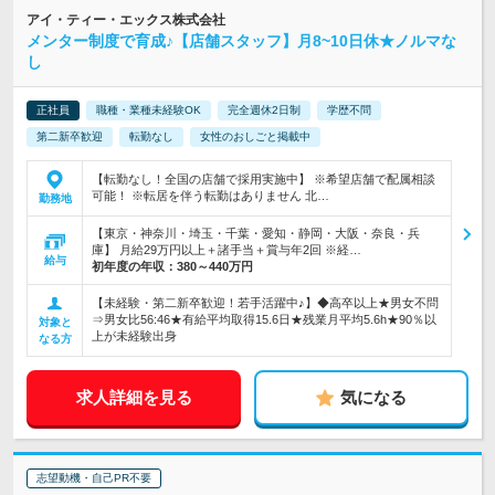
アイ・ティー・エックス株式会社
メンター制度で育成♪【店舗スタッフ】月8~10日休★ノルマな
し
正社員
職種・業種未経験OK
完全週休2日制
学歴不問
第二新卒歓迎
転勤なし
女性のおしごと掲載中
【転勤なし！全国の店舗で採用実施中】 ※希望店舗で配属相談
可能！ ※転居を伴う転勤はありません 北…
勤務地
【東京・神奈川・埼玉・千葉・愛知・静岡・大阪・奈良・兵
庫】 月給29万円以上＋諸手当＋賞与年2回 ※経…
給与
初年度の年収：
380～440万円
【未経験・第二新卒歓迎！若手活躍中♪】◆高卒以上★男女不問
⇒男女比56:46★有給平均取得15.6日★残業月平均5.6h★90％以
対象と
上が未経験出身
なる方
求人詳細を見る
気になる
志望動機・自己PR不要