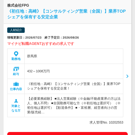
株式会社FPG
《初任地：高崎》【コンサルティング営業（全国）】業界TOP
シェアを保有する安定企業
人材紹介
情報更新日：2026/07/23 終了予定日：2026/08/26
マイナビ転職AGENTおすすめの求人です
群馬県
勤務地
432～1008万円
給与
《初任地：高崎》【コンサルティング営業（全国）】業界TOP
シェアを保有する安定企業！
仕事内容
【必要業務経験】 ■法人営業経験（※金融/不動産業界の方は法
人、個人不問） ■全国勤務可能な方（※初任地は選択可） （※
対象と
初任地は選択可） 【歓迎条件】 ■・富裕層、経営者向けの営
なる方
業/販売経…
求人管理No. 10202553