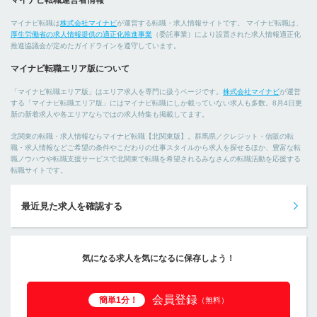
マイナビ転職運営者情報
マイナビ転職は
株式会社マイナビ
が運営する転職・求人情報サイトです。 マイナビ転職は、
厚生労働省の求人情報提供の適正化推進事業
（委託事業）により設置された求人情報適正化
推進協議会が定めたガイドラインを遵守しています。
マイナビ転職エリア版について
「マイナビ転職エリア版」はエリア求人を専門に扱うページです。
株式会社マイナビ
が運営
する「マイナビ転職エリア版」にはマイナビ転職にしか載っていない求人も多数。8月4日更
新の新着求人や各エリアならではの求人特集も掲載してます。
北関東の転職・求人情報ならマイナビ転職【北関東版】。群馬県／クレジット・信販の転
職・求人情報などご希望の条件やこだわりの仕事スタイルから求人を探せるほか、豊富な転
職ノウハウや転職支援サービスで北関東で転職を希望されるみなさんの転職活動を応援する
転職サイトです。
最近見た求人を確認する
気になる求人を気になるに保存しよう！
会員登録
簡単1分！
（無料）