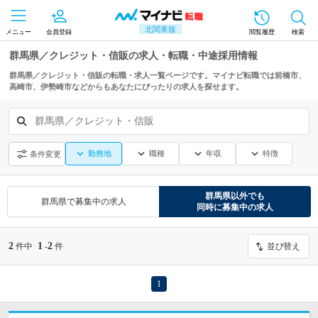
北関東版
メニュー
会員登録
閲覧履歴
検索
群馬県／クレジット・信販の求人・転職・中途採用情報
群馬県／クレジット・信販の転職・求人一覧ページです。マイナビ転職では前橋市、
高崎市、伊勢崎市などからもあなたにぴったりの求人を探せます。
群馬県／クレジット・信販
勤務地
職種
年収
特徴
条件変更
群馬県
以外でも
群馬県
で募集中の求人
同時に募集中の求人
2
1
2
件中
-
件
並び替え
1