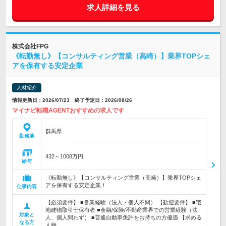
求人詳細を見る
株式会社FPG
《転勤無し》【コンサルティング営業（高崎）】業界TOPシェ
アを保有する安定企業
人材紹介
情報更新日：2026/07/23 終了予定日：2026/08/26
マイナビ転職AGENTおすすめの求人です
群馬県
勤務地
432～1008万円
給与
《転勤無し》【コンサルティング営業（高崎）】業界TOPシェ
アを保有する安定企業！
仕事内容
【必須要件】 ■営業経験（法人・個人不問） 【歓迎要件】 ■宅
地建物取引士保有者 ■金融/保険/不動産業界での営業経験（法
対象と
人、個人問わず） ■普通自動車免許をお持ちの方優遇 【求める
なる方
人物…