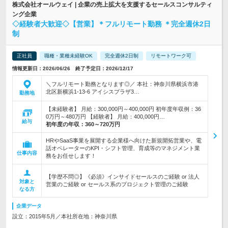
株式会社オールウェイ | 企業の売上拡大を支援するセールスコンサルティ
ング企業
◇経験者大歓迎◇【営業】＊フルリモート勤務 ＊完全週休2日
制
正社員
職種・業種未経験OK
完全週休2日制
リモートワーク可
情報更新日：2026/06/26 終了予定日：2026/12/17
＼フルリモート勤務となります◎／ 本社：神奈川県横浜市港
北区新横浜1-13-6 アイシスプラザ3…
勤務地
【未経験者】 月給：300,000円～400,000円 初年度年収例：36
0万円～480万円 【経験者】 月給：400,000円…
給与
初年度の年収：
360～720万円
HRやSaaS事業を展開する企業様へ向けた新規開拓営業や、電
話オペレーターのKPI・シフト管理、育成等のマネジメント業
仕事内容
務をお任せします！
【学歴不問◎】《必須》インサイドセールスのご経験 or 法人
対象と
営業のご経験 or セールス系のプロジェクト管理のご経験
なる方
企業データ
設立：2015年5月／本社所在地：神奈川県