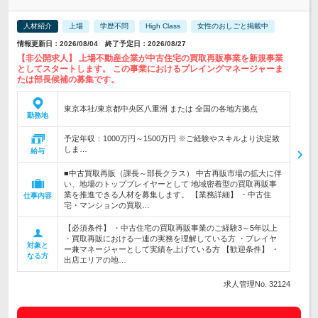
人材紹介
上場
学歴不問
High Class
女性のおしごと掲載中
情報更新日：2026/08/04 終了予定日：2026/08/27
【非公開求人】 上場不動産企業が中古住宅の買取再販事業を新規事業
としてスタートします。 この事業におけるプレイングマネージャーま
たは部長候補の募集です。
東京本社/東京都中央区八重洲 または 全国の各地方拠点
勤務地
予定年収：1000万円～1500万円 ※ご経験やスキルより決定致
しま…
給与
■中古買取再販（課長～部長クラス） 中古再販市場の拡大に伴
い、地場のトッププレイヤーとして 地域密着型の買取再販事
業を推進できる人材を募集します。 【業務詳細】 ・中古住
仕事内容
宅・マンションの買取…
【必須条件】 ・中古住宅の買取再販事業のご経験3～5年以上
・買取再販における一連の実務を理解している方 ・プレイヤ
対象と
ー兼マネージャーとして実績を上げている方 【歓迎条件】 ・
なる方
出店エリアの地…
求人管理No. 32124