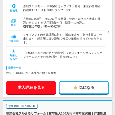
原則フルリモート ※希望者はオフィス出社可：東京都豊島区
西池袋1-11-1 メトロポリタンプラザビ…
勤務地
月給350,000円～750,000円 ※経験・年齢・資格など考慮し優
遇いたします ※試用期間3か月（期間中の待遇…
給与
初年度の年収：
450～900万円
クライアントの事業課題に対し、戦略策定から実行支援まで伴
走します。経営層に近い距離で幅広い業務を担っていただきま
仕事内容
す。
【1都3県に在住の社員が活躍中】＜必須＞▼コンサルティング
対象と
ファームなどでの実務経験（目安2年以上）
なる方
企業データ
設立：2013年8月／本社所在地：東京都
求人詳細を見る
気になる
志望動機・自己PR不要
株式会社フルまるリフォーム | 賞与最大160万円※昨年度実績｜昇進制度