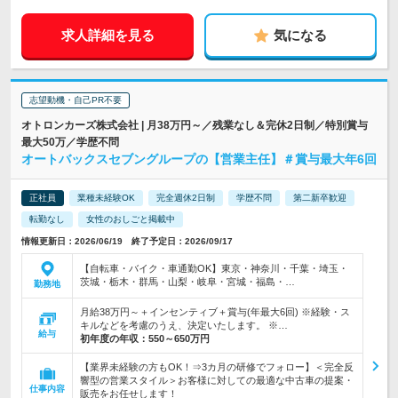
求人詳細を見る
気になる
志望動機・自己PR不要
オトロンカーズ株式会社 | 月38万円～／残業なし＆完休2日制／特別賞与
最大50万／学歴不問
オートバックスセブングループの【営業主任】＃賞与最大年6回
正社員
業種未経験OK
完全週休2日制
学歴不問
第二新卒歓迎
転勤なし
女性のおしごと掲載中
情報更新日：2026/06/19 終了予定日：2026/09/17
【自転車・バイク・車通勤OK】東京・神奈川・千葉・埼玉・
茨城・栃木・群馬・山梨・岐阜・宮城・福島・…
勤務地
月給38万円～＋インセンティブ＋賞与(年最大6回) ※経験・ス
キルなどを考慮のうえ、決定いたします。 ※…
給与
初年度の年収：
550～650万円
【業界未経験の方もOK！⇒3カ月の研修でフォロー】＜完全反
響型の営業スタイル＞お客様に対しての最適な中古車の提案・
仕事内容
販売をお任せします！