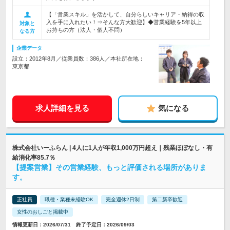
【「営業スキル」を活かして、自分らしいキャリア・納得の収
入を手に入れたい！⇒そんな方大歓迎】◆営業経験を5年以上
対象と
お持ちの方（法人・個人不問）
なる方
企業データ
設立：2012年8月／従業員数：386人／本社所在地：
東京都
求人詳細を見る
気になる
株式会社いーふらん | 4人に1人が年収1,000万円超え｜残業ほぼなし・有
給消化率85.7％
【提案営業】その営業経験、もっと評価される場所がありま
す。
正社員
職種・業種未経験OK
完全週休2日制
第二新卒歓迎
女性のおしごと掲載中
情報更新日：2026/07/31 終了予定日：2026/09/03