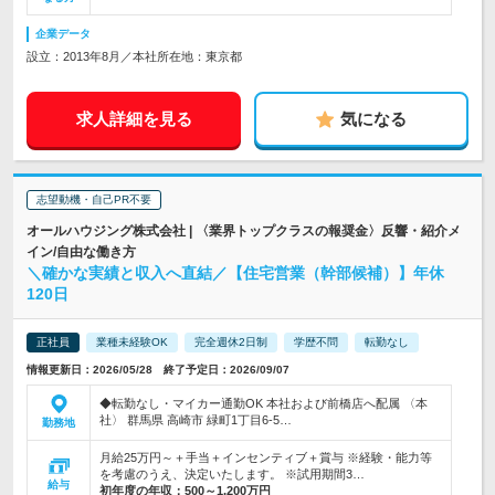
企業データ
設立：2013年8月／本社所在地：東京都
求人詳細を見る
気になる
志望動機・自己PR不要
オールハウジング株式会社 | 〈業界トップクラスの報奨金〉反響・紹介メ
イン/自由な働き方
＼確かな実績と収入へ直結／【住宅営業（幹部候補）】年休
120日
正社員
業種未経験OK
完全週休2日制
学歴不問
転勤なし
情報更新日：2026/05/28 終了予定日：2026/09/07
◆転勤なし・マイカー通勤OK 本社および前橋店へ配属 〈本
社〉 群馬県 高崎市 緑町1丁目6-5…
勤務地
月給25万円～＋手当＋インセンティブ＋賞与 ※経験・能力等
を考慮のうえ、決定いたします。 ※試用期間3…
給与
初年度の年収：
500～1,200万円