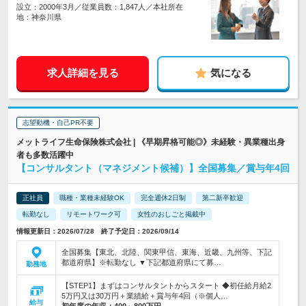
設立：2000年3月／従業員数：1,847人／本社所在
地：神奈川県
求人詳細を見る
気になる
志望動機・自己PR不要
メットライフ生命保険株式会社 | 《早期昇格可能◎》未経験・異業種出身
者も多数活躍中
【コンサルタント（マネジメント候補）】全国募集／賞与年4回
正社員
職種・業種未経験OK
完全週休2日制
第二新卒歓迎
転勤なし
リモートワーク可
女性のおしごと掲載中
情報更新日：2026/07/28 終了予定日：2026/09/14
全国募集【東北、北陸、関東甲信、東海、近畿、九州等、下記
都道府県】※転勤なし ▼下記都道府県にて募…
勤務地
【STEP1】まずはコンサルタントからスタート ◆初任給月給2
5万円又は30万円＋業績給＋賞与年4回（※個人…
給与