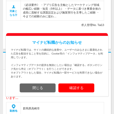
《必須要件》 ・アプリ広告を主軸としたマーケティング領域
の幅広い経験・知見（5年以上） ・データに基づき事業全体の
対象と
成長に貢献する課題設定および施策実行を主導したご経験 ・
なる方
今までの経験のみに捉わ…
求人管理No. Tai13
求人詳細を見る
マイナビ転職からのお知らせ
マイナビ転職では、サイトの継続的な改善や、ユーザーのみなさまに最適化され
た広告を配信すること等を目的に、Cookie等の「インフォマティブデータ」を利
用しています。
社名非公開
営業マネジャー
インフォマティブデータの提供を無効にしたい場合は「確認する」ボタンのリン
ク先から停止（オプトアウト）を行うことができます。
※オプトアウトをした場合、マイナビ転職の一部サービスを利用できない場合が
人材紹介
あります。
情報更新日：2025/05/30 終了予定日：2026/08/20
業界知識やサービス知識は入社後しっかり研修するため、業界未経験の
閉じる
確認する
方も大歓迎です！ 本ポジションでは、お持ちの営業スキルや能力を存
分に活かせます。 将来的には経営を担う幹部になってほしいと考えて
います…
群馬県高崎市
勤務地