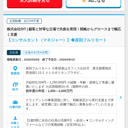
求人詳細を見る
気になる
志望動機・自己PR不要
株式会社RIT | 顧客と対等な立場で共創を実現！戦略からグロースまで幅広
く支援
【コンサルタント（マネジャー）】◆原則フルリモート
正社員
リモートワーク可
情報更新日：2026/05/08 終了予定日：2026/09/10
原則フルリモート ※希望者はオフィス出社可：東京都豊島区
西池袋1-11-1 メトロポリタンプラザビ…
勤務地
月給833,334円～1,250,000円 ※経験・年齢・資格など考慮し優
遇いたします ※試用期間3か月（期間中の待…
給与
初年度の年収：
1,000～2,000万円
クライアントの事業課題に対し、戦略策定から実行支援まで伴
走します。経営層に近い距離で幅広い業務を担っていただきま
仕事内容
す。
【1都3県に在住の社員が活躍中】＜必須＞▼コンサルティング
対象と
ファームなどでの実務経験（目安3年以上）
なる方