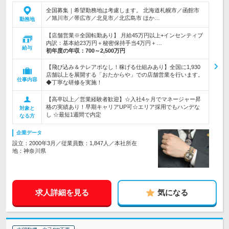
全国募集｜希望勤務地は考慮します。 北海道札幌市／函館市
／旭川市／帯広市／北見市／北広島市 ほか…
勤務地
【店舗営業※全国転勤あり】 月給45万円以上+インセンティブ
内訳：基本給23万円＋秘密保持手当4万円＋…
給与
初年度の年収：
700～2,500万円
【飛び込み＆テレアポなし！稼げる仕組みあり】全国に1,930
店舗以上を展開する「おたからや」での店舗営業を行います。
仕事内容
◆丁寧な研修を実施！
【高卒以上／営業経験者歓迎】☆入社4ヶ月でマネージャー昇
格の実績あり！早期キャリアUP可☆エリア採用でもハンデな
対象と
し ☆最短1週間で内定
なる方
企業データ
設立：2000年3月／従業員数：1,847人／本社所在
地：神奈川県
求人詳細を見る
気になる