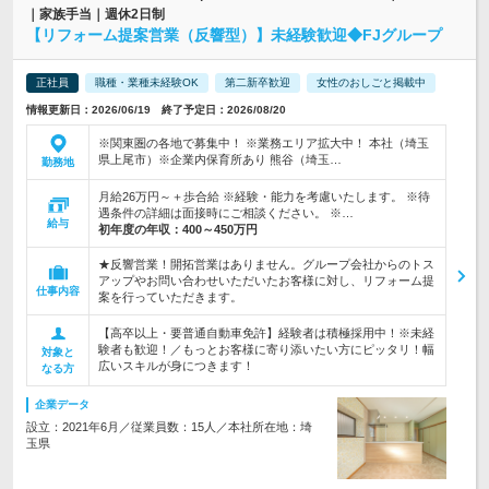
｜家族手当｜週休2日制
【リフォーム提案営業（反響型）】未経験歓迎◆FJグループ
正社員
職種・業種未経験OK
第二新卒歓迎
女性のおしごと掲載中
情報更新日：2026/06/19 終了予定日：2026/08/20
※関東圏の各地で募集中！ ※業務エリア拡大中！ 本社（埼玉
県上尾市）※企業内保育所あり 熊谷（埼玉…
勤務地
月給26万円～＋歩合給 ※経験・能力を考慮いたします。 ※待
遇条件の詳細は面接時にご相談ください。 ※…
給与
初年度の年収：
400～450万円
★反響営業！開拓営業はありません。グループ会社からのトス
アップやお問い合わせいただいたお客様に対し、リフォーム提
仕事内容
案を行っていただきます。
【高卒以上・要普通自動車免許】経験者は積極採用中！※未経
験者も歓迎！／もっとお客様に寄り添いたい方にピッタリ！幅
対象と
広いスキルが身につきます！
なる方
企業データ
設立：2021年6月／従業員数：15人／本社所在地：埼
玉県