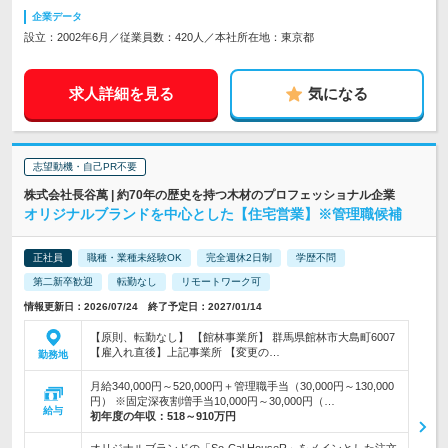
企業データ
設立：2002年6月／従業員数：420人／本社所在地：東京都
求人詳細を見る
気になる
志望動機・自己PR不要
株式会社長谷萬 | 約70年の歴史を持つ木材のプロフェッショナル企業
オリジナルブランドを中心とした【住宅営業】※管理職候補
正社員
職種・業種未経験OK
完全週休2日制
学歴不問
第二新卒歓迎
転勤なし
リモートワーク可
情報更新日：2026/07/24 終了予定日：2027/01/14
【原則、転勤なし】 【館林事業所】 群馬県館林市大島町6007
【雇入れ直後】上記事業所 【変更の…
勤務地
月給340,000円～520,000円＋管理職手当（30,000円～130,000
円） ※固定深夜割増手当10,000円～30,000円（…
給与
初年度の年収：
518～910万円