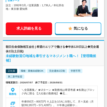
企業データ
設立：1992年3月／従業員数：1,736人／本社所在
地：東京都 愛知県
求人詳細を見る
気になる
朝日生命保険相互会社 | 希望のエリアで働ける◆年休120日以上◆完全週
休2日(土日祝)
未経験歓迎◎地域を牽引するマネジメント職へ！【管理職候
補】
正社員
職種・業種未経験OK
完全週休2日制
学歴不問
第二新卒歓迎
情報更新日：2026/07/07 終了予定日：2026/08/31
＼全国募集／ ★UIターン ★勤務地は希望考慮 ★転勤はブロッ
ク内に限る 【入社後の勤務地】 ◆北…
勤務地
年俸550万～800万円 ※上記を1/14に分割して、月々支給（月
額392,857円～571,428円）。 ※年俸は経験や…