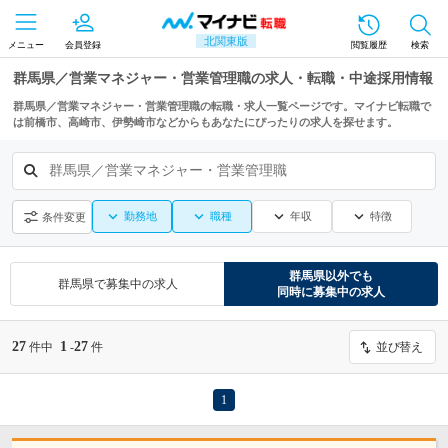
北関東版
メニュー
会員登録
閲覧履歴
検索
群馬県／営業マネジャー・営業管理職の求人・転職・中途採用情報
群馬県／営業マネジャー・営業管理職の転職・求人一覧ページです。マイナビ転職で
は前橋市、高崎市、伊勢崎市などからもあなたにぴったりの求人を探せます。
群馬県／営業マネジャー・営業管理職
勤務地
職種
年収
特徴
条件変更
群馬県
以外でも
群馬県
で募集中の求人
同時に募集中の求人
27
1
27
件中
-
件
並び替え
1