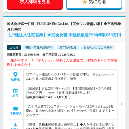
求人詳細を見る
気になる
株式会社富士住建 | FUJIJUKEN Co.Ltd.【完全フル装備の家】◆平均残業
月15時間
【戸建注文住宅営業】★完全反響/未経験歓迎/平均年収650万円
正社員
職種・業種未経験OK
第二新卒歓迎
女性のおしごと掲載中
情報更新日：2026/07/06 終了予定日：2026/08/20
「働きやすさ」と「やりがい」が手に入る環境で、理想のキャリアを実
現しませんか！
◎マイカー通勤OK ◎U・Iターン歓迎 ◎本社、横浜ショールー
ムに企業内保育所あり ■東京、埼玉、…
勤務地
【未経験】月給26万円～＋歩合 【住宅営業経験1～5年未満】
月給27万円～＋歩合 【住宅営業経験5年以上】…
給与
初年度の年収：
400～1,000万円
【100％反響で安心スタート】ショールームに来場されたお客
様のご案内から土地や間取りの打ち合わせ、引渡しまでをトー
仕事内容
タルサポート
【職種・業種未経験歓迎／高卒以上】◆人を喜ばせる仕事がし
たい方◆住宅業界に興味をお持ちの方※営業経験者歓迎（業界