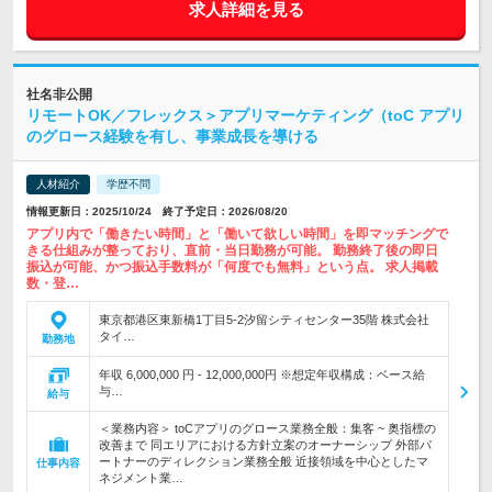
求人詳細を見る
社名非公開
リモートOK／フレックス＞アプリマーケティング（toC アプリ
のグロース経験を有し、事業成長を導ける
人材紹介
学歴不問
情報更新日：2025/10/24 終了予定日：2026/08/20
アプリ内で「働きたい時間」と「働いて欲しい時間」を即マッチングで
きる仕組みが整っており、直前・当日勤務が可能。 勤務終了後の即日
振込が可能、かつ振込手数料が「何度でも無料」という点。 求人掲載
数・登…
東京都港区東新橋1丁目5-2汐留シティセンター35階 株式会社
タイ…
勤務地
年収 6,000,000 円 - 12,000,000円 ※想定年収構成：ベース給
与…
給与
＜業務内容＞ toCアプリのグロース業務全般：集客 ~ 奥指標の
改善まで 同エリアにおける方針立案のオーナーシップ 外部パ
ートナーのディレクション業務全般 近接領域を中心としたマ
仕事内容
ネジメント業…