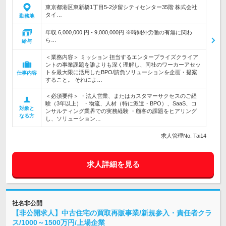
東京都港区東新橋1丁目5-2汐留シティセンター35階 株式会社
タイ…
勤務地
年収 6,000,000 円 - 9,000,000円 ※時間外労働の有無に関わ
ら…
給与
＜業務内容＞ ミッション 担当するエンタープライズクライア
ントの事業課題を誰よりも深く理解し、同社のワーカーアセッ
トを最大限に活用したBPO/請負ソリューションを企画・提案
仕事内容
すること。 それによ…
＜必須要件＞ ・法人営業、またはカスタマーサクセスのご経
験（3年以上） ・物流、人材（特に派遣・BPO）、SaaS、コ
対象と
ンサルティング業界での実務経験 ・顧客の課題をヒアリング
なる方
し、ソリューション…
求人管理No. Tai14
求人詳細を見る
社名非公開
【非公開求人】中古住宅の買取再販事業/新規参入・責任者クラ
ス/1000～1500万円/上場企業