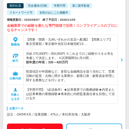
契約社員
完全週休2日制
学歴不問
第二新卒歓迎
リモートワーク可
女性のおしごと掲載中
情報更新日：2026/08/07 終了予定日：2026/11/05
金融業界での経験を新たな専門領域で活用！コンプライアンスのプロに
なるチャンスです！
【関東・関西・九州いずれかの支店へ配属】 【関東エリア】
東京営業部／東京都中央区日本橋兜町13-…
勤務地
月給 270,000円～350,000円 ※これまでのご経験やスキル等を
考慮して決定します。 ※試用期間3か月の間…
給与
初年度の年収：
330～420万円
投資信託や外国株など、多彩な金融商品を扱う当社にて、営業
活動の監視・点検に関する業務や、顧客口座・顧客資金管理に
仕事内容
関する業務などを行います。
【学歴不問】《必須条件》★証券業界での勤務経験★内管また
は証券事務の業務経験★将来的に内部監査責任者を目指して頂
対象と
ける方
なる方
企業データ
設立：1943年4月／従業員数：475人／本社所在地：大阪府