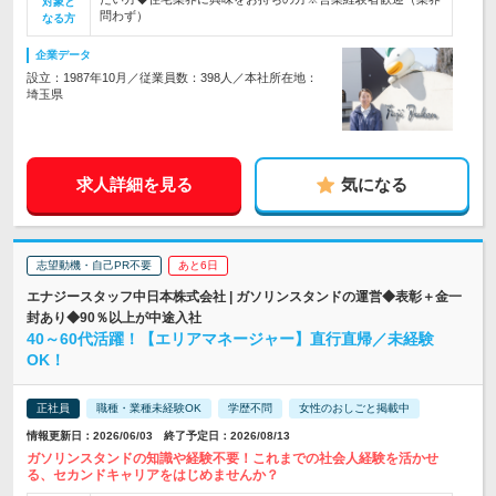
対象と
問わず）
なる方
企業データ
設立：1987年10月／従業員数：398人／本社所在地：
埼玉県
求人詳細を見る
気になる
志望動機・自己PR不要
あと6日
エナジースタッフ中日本株式会社 | ガソリンスタンドの運営◆表彰＋金一
封あり◆90％以上が中途入社
40～60代活躍！【エリアマネージャー】直行直帰／未経験
OK！
正社員
職種・業種未経験OK
学歴不問
女性のおしごと掲載中
情報更新日：2026/06/03 終了予定日：2026/08/13
ガソリンスタンドの知識や経験不要！これまでの社会人経験を活かせ
る、セカンドキャリアをはじめませんか？