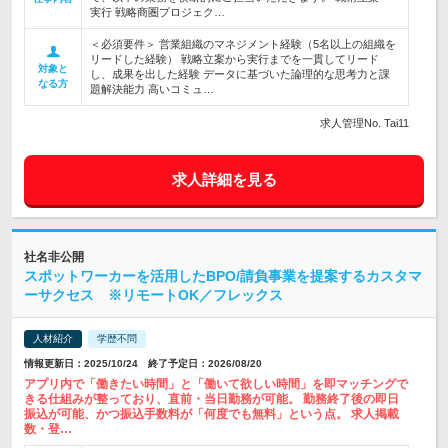
実行 戦略商圏プロジェク…
＜必須要件＞ 営業組織のマネジメント経験（5名以上の組織を
リードした経験） 戦略立案から実行までを一貫してリード
対象と
し、成果を出した経験 データに基づいた論理的な思考力と課
なる方
題解決能力 高いコミュ…
求人管理No. Tai11
求人詳細を見る
社名非公開
スポットワーカーを活用したBPO/請負事業を提案するカスタマ
ーサクセス ※リモートOK／フレックス
人材紹介
学歴不問
情報更新日：2025/10/24 終了予定日：2026/08/20
アプリ内で「働きたい時間」と「働いて欲しい時間」を即マッチングで
きる仕組みが整っており、直前・当日勤務が可能。 勤務終了後の即日
振込が可能、かつ振込手数料が「何度でも無料」という点。 求人掲載
数・登…