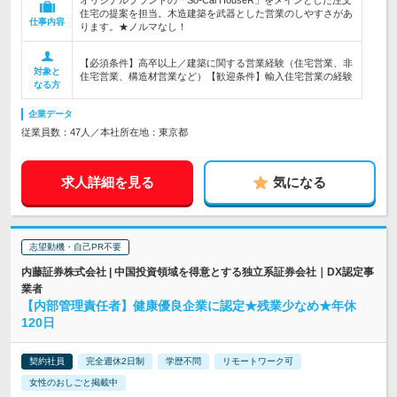
オリジナルブランドの「So-Cal HouseR」をメインとした注文
住宅の提案を担当。木造建築を武器とした営業のしやすさがあ
仕事内容
ります。★ノルマなし！
【必須条件】高卒以上／建築に関する営業経験（住宅営業、非
対象と
住宅営業、構造材営業など）【歓迎条件】輸入住宅営業の経験
なる方
企業データ
従業員数：47人／本社所在地：東京都
求人詳細を見る
気になる
志望動機・自己PR不要
内藤証券株式会社 | 中国投資領域を得意とする独立系証券会社｜DX認定事
業者
【内部管理責任者】健康優良企業に認定★残業少なめ★年休
120日
契約社員
完全週休2日制
学歴不問
リモートワーク可
女性のおしごと掲載中