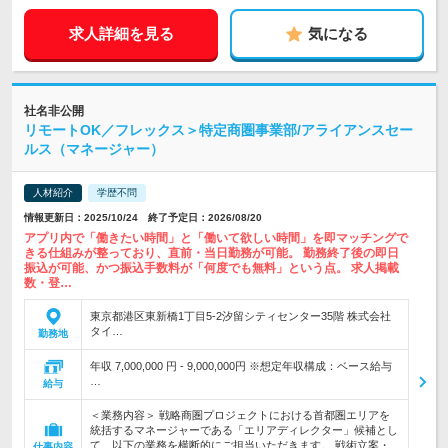
求人詳細を見る
気になる
社名非公開
リモートOK／フレックス＞特定商圏事業部/アライアンスセー
ルス（マネージャー）
人材紹介
学歴不問
情報更新日：2025/10/24 終了予定日：2026/08/20
アプリ内で「働きたい時間」と「働いて欲しい時間」を即マッチングで
きる仕組みが整っており、直前・当日勤務が可能。 勤務終了後の即日
振込が可能、かつ振込手数料が「何度でも無料」という点。 求人掲載
数・登…
東京都港区東新橋1丁目5-2汐留シティセンター35階 株式会社
タイ…
勤務地
年収 7,000,000 円 - 9,000,000円 ※想定年収構成：ベース給与
…
給与
＜業務内容＞ 戦略商圏プロジェクトにおける首都圏エリアを
統括するマネージャーである「エリアディレクター」候補とし
て、以下の業務を横断的にご担当いただきます。 戦術立案・
仕事内容