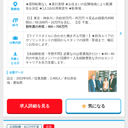
★原則転勤なし ★直行直帰 ★お住まいの近隣地域により配属
先を決定 ★1人1台社用車貸与 ★駐車場…
勤務地
【1】東京・神奈川／月給30万円～35万円 ※見込み残業代45時
間分／65,500円～10万円を含む。 【2】千葉…
給与
初年度の年収：
400～700万円
【ライフスタイルに合わせた働き方も可能！】★担当エリアの
ガソリンスタンドの巡回からスタッフの採用・育成まで、幅広
仕事内容
くお任せします。
【未経験歓迎・学歴不問】必要なのは普通免許だけ！★40～60
代の中途入社メンバーが活躍中！人生経験豊富な方のセカンド
対象と
キャリアを全力支援します。
なる方
企業データ
設立：2022年9月／従業員数：2,400人／本社所在
地：愛知県
求人詳細を見る
気になる
志望動機・自己PR不要