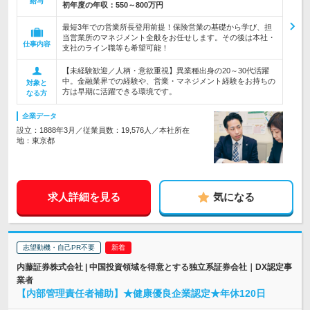
給与
初年度の年収：
550～800万円
最短3年での営業所長登用前提！保険営業の基礎から学び、担
当営業所のマネジメント全般をお任せします。その後は本社・
仕事内容
支社のライン職等も希望可能！
【未経験歓迎／人柄・意欲重視】異業種出身の20～30代活躍
中。金融業界での経験や、営業・マネジメント経験をお持ちの
対象と
方は早期に活躍できる環境です。
なる方
企業データ
設立：1888年3月／従業員数：19,576人／本社所在
地：東京都
求人詳細を見る
気になる
志望動機・自己PR不要
内藤証券株式会社 | 中国投資領域を得意とする独立系証券会社｜DX認定事
業者
【内部管理責任者補助】★健康優良企業認定★年休120日