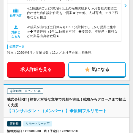
≪1棟成約ごとに80万円以上の報酬実績あり≫お客様の要望に
合わせた自由設計住宅をご提案★その他、人材育成、エリア戦
仕事内容
略なども担当
≪成果が出れば土日休みもOK！分業制でしっかり提案に集中
≫◆営業経験（1年以上/業界不問）◆要普免 不動産・銀行な
対象と
どの業界出身者歓迎★
なる方
企業データ
設立：2020年6月／従業員数：12人／本社所在地：群馬県
求人詳細を見る
気になる
志望動機・自己PR不要
株式会社RIT | 顧客と対等な立場で共創を実現！戦略からグロースまで幅広
く支援
【コンサルタント（メンバー）】◆原則フルリモート
正社員
リモートワーク可
情報更新日：2026/05/08 終了予定日：2026/09/10