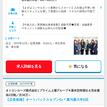
初年度の年収：
400～800万円
【まずはコンサルタント業務からスタート】入社後は手厚い研
修カリキュラムを通して基礎から知識・スキルの習得が可能で
仕事内容
す
【中途入社／異業種出身者多数】経験不問◆営業・金融業界・
対象と
マネジメント経験をお持ちの方歓迎◆
なる方
企業データ
設立：1972年12月／従業員数：8,621人／本社所在
地：東京都
求人詳細を見る
気になる
志望動機・自己PR不要
オトロンカーズ株式会社 | プライム上場グループ＃基本定時退社＆完全週
休2日制／月38万～
【店長候補】オートバックスセブンGr＊賞与最大年6回