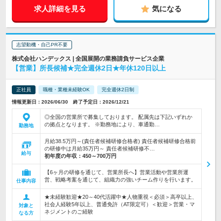
求人詳細を見る
気になる
志望動機・自己PR不要
株式会社ハンデックス | 全国展開の業務請負サービス企業
【営業】所長候補★完全週休2日★年休120日以上
正社員
職種・業種未経験OK
完全週休2日制
情報更新日：2026/06/30 終了予定日：2026/12/21
◎全国の営業所で募集しております。 配属先は下記いずれか
の拠点となります。 ※勤務地により、車通勤…
勤務地
月給38.5万円～(責任者候補研修合格者) 責任者候補研修合格前
の研修中は月給35万円～ 責任者候補研修不…
給与
初年度の年収：
450～700万円
【6ヶ月の研修を通じて、営業所長へ】営業活動や営業所運
営、戦略考案を通じて、組織力の強いチーム作りを行います。
仕事内容
★未経験歓迎★20～40代活躍中★人物重視＜必須＞高卒以上、
社会人経験5年以上、普通免許（AT限定可）＜歓迎＞営業・マ
対象と
ネジメントのご経験
なる方