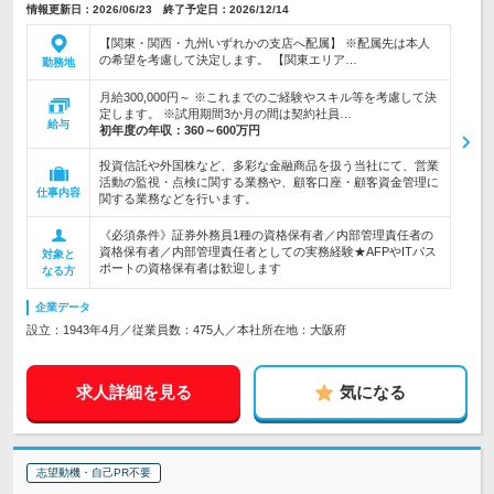
情報更新日：2026/06/23 終了予定日：2026/12/14
【関東・関西・九州いずれかの支店へ配属】 ※配属先は本人
の希望を考慮して決定します。 【関東エリア…
勤務地
月給300,000円～ ※これまでのご経験やスキル等を考慮して決
定します。 ※試用期間3か月の間は契約社員…
給与
初年度の年収：
360～600万円
投資信託や外国株など、多彩な金融商品を扱う当社にて、営業
活動の監視・点検に関する業務や、顧客口座・顧客資金管理に
仕事内容
関する業務などを行います。
《必須条件》証券外務員1種の資格保有者／内部管理責任者の
資格保有者／内部管理責任者としての実務経験★AFPやITパス
対象と
ポートの資格保有者は歓迎します
なる方
企業データ
設立：1943年4月／従業員数：475人／本社所在地：大阪府
求人詳細を見る
気になる
志望動機・自己PR不要