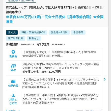
志望動機・自己PR不要
株式会社トップ | [右肩上がりで拡大]★年休127日＋計画有給5日＝132日/
福利厚生◎
年収例1350万円(31歳)！完全土日祝休【営業系総合職】★全国
募集
正社員
職種・業種未経験OK
完全週休2日制
学歴不問
第二新卒歓迎
転勤なし
情報更新日：2026/07/17 終了予定日：2026/09/03
【 強制的な転勤なし 】 ※札幌/東京/横浜/さいたま/名古屋/京
都/大阪/神戸/福岡をはじめ全国…
勤務地
月給25万5,000円～30万5,000円＋インセンティブ＋賞与＋通勤
交通費（月最大10万円まで） ※成果次第で随…
給与
初年度の年収：
350～1,000万円
【 企業のムダを省く仕事 】●トータルオフィスプランナーとし
て様々なニーズにお応え！<福利厚生充実 ⇒ 退職金制度/財形
仕事内容
貯蓄/報奨金制度etc...>
【 未経験歓迎｜年齢不問 】●要普免(AT限定可) ●営業経験者は
もちろん元フリーター&元飲食店勤務の先輩も活躍中！ <半年
対象と
で主任への昇進実績あり>
なる方