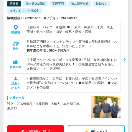
正社員
完全週休2日制
学歴不問
第二新卒歓迎
転勤なし
女性のおしごと掲載中
情報更新日：2026/06/19 終了予定日：2026/09/17
【自転車・バイク・車通勤OK】 東京・神奈川・千葉・埼玉・
茨城・栃木・群馬・山梨・岐阜・愛知・宮城…
勤務地
月給38万円以上＋インセンティブ＋賞与最大年6回 ※経験・ス
キルなどを考慮のうえ、決定いたします。 ※…
給与
初年度の年収：
550～750万円
【上場グループの安心感！⇒完全週休2日制／有休消化率ほぼ1
00%／男性の育休取得実績あり！】◎店舗運営全般をお任せ
仕事内容
＃最短でキャリアUP可
＜役職関係なく、定時に「お疲れ様」が言える環境／インセン
や最大6回の賞与でモチベもUP↑↑＞◆車業界での経験 ◆マネ
対象と
ジメントの経験
なる方
企業データ
設立：2012年8月／従業員数：386人／本社所在地：
東京都