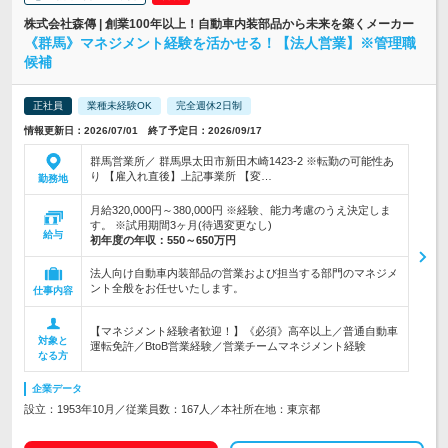
株式会社森傳 | 創業100年以上！自動車内装部品から未来を築くメーカー
《群馬》マネジメント経験を活かせる！【法人営業】※管理職
候補
正社員
業種未経験OK
完全週休2日制
情報更新日：2026/07/01 終了予定日：2026/09/17
群馬営業所／ 群馬県太田市新田木崎1423‐2 ※転勤の可能性あ
り 【雇入れ直後】上記事業所 【変…
勤務地
月給320,000円～380,000円 ※経験、能力考慮のうえ決定しま
す。 ※試用期間3ヶ月(待遇変更なし)
給与
初年度の年収：
550～650万円
法人向け自動車内装部品の営業および担当する部門のマネジメ
ント全般をお任せいたします。
仕事内容
【マネジメント経験者歓迎！】《必須》高卒以上／普通自動車
対象と
運転免許／BtoB営業経験／営業チームマネジメント経験
なる方
企業データ
設立：1953年10月／従業員数：167人／本社所在地：東京都