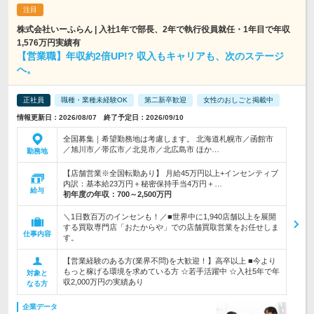
株式会社いーふらん | 入社1年で部長、2年で執行役員就任・1年目で年収
1,576万円実績有
【営業職】年収約2倍UP!? 収入もキャリアも、次のステージ
へ。
正社員
職種・業種未経験OK
第二新卒歓迎
女性のおしごと掲載中
情報更新日：2026/08/07 終了予定日：2026/09/10
全国募集｜希望勤務地は考慮します。 北海道札幌市／函館市
／旭川市／帯広市／北見市／北広島市 ほか…
勤務地
【店舗営業※全国転勤あり】 月給45万円以上+インセンティブ
内訳：基本給23万円＋秘密保持手当4万円＋…
給与
初年度の年収：
700～2,500万円
＼1日数百万のインセンも！／■世界中に1,940店舗以上を展開
する買取専門店「おたからや」での店舗買取営業をお任せしま
仕事内容
す。
【営業経験のある方(業界不問)を大歓迎！】高卒以上 ■今より
もっと稼げる環境を求めている方 ☆若手活躍中 ☆入社5年で年
対象と
収2,000万円の実績あり
なる方
企業データ