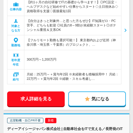
【約1ヶ月の自社研修でITの基礎から学べます！】◎PC設定・
ヘルプデスクなど始めやすい仕事からスタート◇土日祝休み◇
仕事内容
資格取得を支援◇面接最短1回
【自分はきっと対象外…と思った方もぜひ】IT知識ゼロ・PC
苦手、どちらも歓迎 ◎社員の8～9割が未経験スタート◎ポテ
対象と
ンシャル重視＆文系OK
なる方
【フルリモート勤務も選択可能！】 東京都内および近郊（神
奈川県・埼玉県・千葉県）のプロジェクト、…
勤務地
300万円～1,200万円
初年度
年収
月給：25万円～＋賞与年2回 ※未経験者も積極採用中！ 月給：
22万円～＋賞与年2回 ※経験・スキル考慮し…
給与
求人詳細を見る
気になる
志望動機・自己PR不要
ディーアイシージャパン株式会社 | 自動車社会をITで支える／長野発のIT