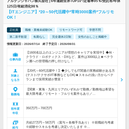
アルテンジャパン株式会社 | 6年連続世界TOP10*/定着率95％/受託有/年休
125日/有給消化98％
【ITエンジニア】*20～50代活躍中*常時3000案件*フルリモ
OK！
正社員
職種・業種未経験OK
リモートワーク可
学歴不問
第二新卒歓迎
転勤なし
完全週休2日制
女性のおしごと掲載中
情報更新日：2026/07/14 終了予定日：2026/08/31
【1600名以上のエンジニアが理想のキャリアを実現中】◆AI・
クラウド・ロボティクス・DXなど、案件は3000以上★ベテラ
仕事内容
ン層への管理職の押し付けなし！
【20代～60代活躍中！】◆少しでもIT関連の実務経験がある方
(テスト/テクサポ/IT事務などもOK)★スキルの浅い方からベテ
対象と
ランまで採用実績が豊富！
なる方
【関東・東海・九州エリアのいずれかで勤務／勤務地は希望を
最大限考慮／リモート・フルリモ案件もあり／…
勤務地
350万円～700万円
初年度
年収
月給27万円～58万円 （賞与＋各種手当あり） ※前職給与考慮
※経験やスキルを考慮し決定いたします ※…
給与