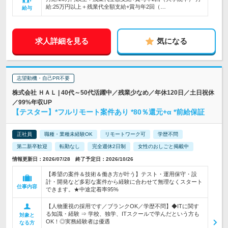
給:25万円以上＋残業代全額支給+賞与年2回（…
給与
求人詳細を見る
気になる
志望動機・自己PR不要
株式会社 ＨＡＬ | 40代～50代活躍中／残業少なめ／年休120日／土日祝休
／99%年収UP
【テスター】*フルリモート案件あり *80％還元+α *前給保証
正社員
職種・業種未経験OK
リモートワーク可
学歴不問
第二新卒歓迎
転勤なし
完全週休2日制
女性のおしごと掲載中
情報更新日：2026/07/28 終了予定日：2026/10/26
【希望の案件＆技術＆働き方が叶う】テスト・運用保守・設
計・開発など多彩な案件から経験に合わせて無理なくスタート
仕事内容
できます。★中途定着率95%
【人物重視の採用です／ブランクOK／学歴不問】◆ITに関す
る知識・経験 ⇒ 学校、独学、ITスクールで学んだという方も
対象と
OK！◎実務経験者は優遇
なる方