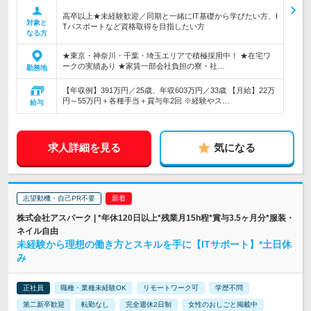
高卒以上★未経験歓迎／同期と一緒にIT基礎から学びたい方、I
対象と
Tパスポートなど資格取得を目指したい方
なる方
★東京・神奈川・千葉・埼玉エリアで積極採用中！ ★在宅ワ
ークの実績あり ★家賃一部会社負担の寮・社…
勤務地
【年収例】391万円／25歳、年収603万円／33歳 【月給】22万
円～55万円＋各種手当＋賞与年2回 ※経験やス…
給与
求人詳細を見る
気になる
志望動機・自己PR不要
株式会社アスパーク | *年休120日以上*残業月15h程*賞与3.5ヶ月分*服装・
ネイル自由
未経験から理想の働き方とスキルを手に【ITサポート】*土日休
み
正社員
職種・業種未経験OK
リモートワーク可
学歴不問
第二新卒歓迎
転勤なし
完全週休2日制
女性のおしごと掲載中