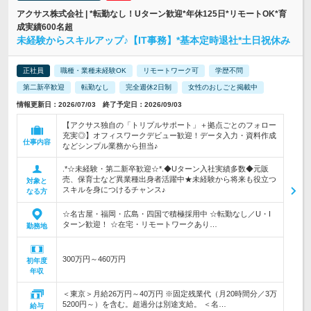
アクサス株式会社 | *転勤なし！Uターン歓迎*年休125日*リモートOK*育
成実績600名超
未経験からスキルアップ♪【IT事務】*基本定時退社*土日祝休み
正社員
職種・業種未経験OK
リモートワーク可
学歴不問
第二新卒歓迎
転勤なし
完全週休2日制
女性のおしごと掲載中
情報更新日：2026/07/03 終了予定日：2026/09/03
【アクサス独自の「トリプルサポート」＋拠点ごとのフォロー
充実◎】オフィスワークデビュー歓迎！データ入力・資料作成
仕事内容
などシンプル業務から担当♪
.*☆未経験・第二新卒歓迎☆*.◆Uターン入社実績多数◆元販
売、保育士など異業種出身者活躍中★未経験から将来も役立つ
対象と
スキルを身につけるチャンス♪
なる方
☆名古屋・福岡・広島・四国で積極採用中 ☆転勤なし／U・I
ターン歓迎！ ☆在宅・リモートワークあり…
勤務地
300万円～460万円
初年度
年収
＜東京＞月給26万円～40万円 ※固定残業代（月20時間分／3万
5200円～）を含む。超過分は別途支給。 ＜名…
給与