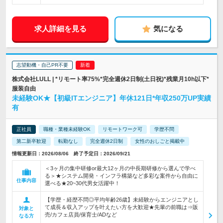
求人詳細を見る
気になる
志望動機・自己PR不要
株式会社LULL | *リモート率75%*完全週休2日制(土日祝)*残業月10h以下*
服装自由
未経験OK★【初級ITエンジニア】年休121日*年収250万UP実績
有
正社員
職種・業種未経験OK
リモートワーク可
学歴不問
第二新卒歓迎
転勤なし
完全週休2日制
女性のおしごと掲載中
情報更新日：2026/08/06 終了予定日：2026/09/21
＜3ヶ月の集中研修or最大12ヶ月の中長期研修から選んで学べ
る＞★システム開発・インフラ構築など多彩な案件から自由に
仕事内容
選べる★20~30代男女活躍中！
【学歴・経歴不問◎平均年齢26歳】未経験からエンジニアとし
て成長＆収入アップを叶えたい方を大歓迎★先輩の前職は⇒販
対象と
売/カフェ店員/保育士/ADなど
なる方