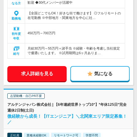
歓迎 ◆30代メンバーが活躍中
なる方
【全国どこでもOK！好きな街で働けます】 ◎フルリモートの
在宅勤務 ※中部地方・関東地方を中心に社…
勤務地
450万円～700万円
初年度
年収
月給30万円～55万円＋諸手当 ※経験・年齢を考慮し当社規定
で優遇いたします。 ※試用期間は6ヶ月ありま…
給与
求人詳細を見る
気になる
志望動機・自己PR不要
アルテンジャパン株式会社 | 【6年連続世界トップ10*】*年休125日*完全
週休2日制(土日)
微経験から成長！【ITエンジニア】＼北関東エリア限定募集！
／
正社員
業種未経験OK
リモートワーク可
学歴不問