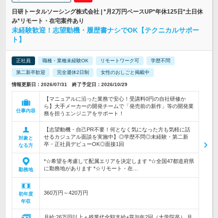
日研トータルソーシング株式会社 | *月2万円ベースUP*年休125日*土日休
み*リモート・在宅案件あり
未経験歓迎！志望動機・履歴書ナシでOK【テクニカルサポー
ト】
正社員
職種・業種未経験OK
リモートワーク可
学歴不問
第二新卒歓迎
完全週休2日制
女性のおしごと掲載中
情報更新日：2026/07/31 終了予定日：2026/10/29
【マニュアルに沿った業務で安心！受講料0円の自社研修か
ら】大手メーカーの開発チームで「発売前の新作」等の開発業
仕事内容
務を担うエンジニアをサポート！
【志望動機・自己PR不要！何となく気になった方も気軽に話
せるカジュアル面談を実施中】◎学歴不問◎未経験・第二新
対象と
卒・正社員デビューOK◎面接1回
なる方
*☆希望を考慮して配属エリアを決定します *☆全国47都道府県
に勤務地があります *☆リモート・在…
勤務地
360万円～420万円
初年度
年収
月給:26万円以上＋残業代全額支給+賞与年2回（大学院卒） 月