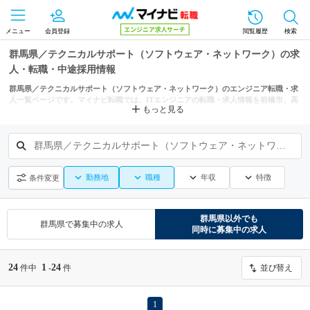
メニュー
会員登録
閲覧履歴
検索
群馬県／テクニカルサポート（ソフトウェア・ネットワーク）の求
人・転職・中途採用情報
群馬県／テクニカルサポート（ソフトウェア・ネットワーク）のエンジニア転職・求
人一覧ページです。マイナビ転職では、ITエンジニアの転職・求人情報を前橋市、高
もっと見る
崎市、伊勢崎市などの条件からも探せます。
群馬県／テクニカルサポート（ソフトウェア・ネットワーク）
勤務地
職種
年収
特徴
条件変更
群馬県
以外でも
群馬県
で募集中の求人
同時に募集中の求人
24
1
24
件中
-
件
並び替え
1