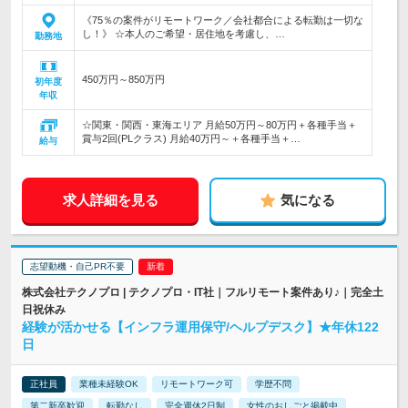
《75％の案件がリモートワーク／会社都合による転勤は一切な
し！》 ☆本人のご希望・居住地を考慮し、…
勤務地
450万円～850万円
初年度
年収
☆関東・関西・東海エリア 月給50万円～80万円＋各種手当＋
賞与2回(PLクラス) 月給40万円～＋各種手当＋…
給与
求人詳細を見る
気になる
志望動機・自己PR不要
株式会社テクノプロ | テクノプロ・IT社｜フルリモート案件あり♪｜完全土
日祝休み
経験が活かせる【インフラ運用保守/ヘルプデスク】★年休122
日
正社員
業種未経験OK
リモートワーク可
学歴不問
第二新卒歓迎
転勤なし
完全週休2日制
女性のおしごと掲載中