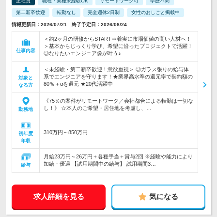
正社員
職種・業種未経験OK
リモートワーク可
学歴不問
第二新卒歓迎
転勤なし
完全週休2日制
女性のおしごと掲載中
情報更新日：2026/07/21 終了予定日：2026/08/24
＜約2ヶ月の研修からSTART⇒着実に市場価値の高い人材へ！
＞基本からじっくり学び、希望に沿ったプロジェクトで活躍！
仕事内容
◎なりたいエンジニア像が叶う♪
＜未経験・第二新卒歓迎！意欲重視＞ ◎ガラス張りの給与体
系でエンジニアを守ります！★業界高水準の還元率で契約額の
対象と
80％＋αを還元 ★20代活躍中
なる方
《75％の案件がリモートワーク／会社都合による転勤は一切な
し！》 ☆本人のご希望・居住地を考慮し、…
勤務地
310万円～850万円
初年度
年収
月給23万円～26万円＋各種手当＋賞与2回 ※経験や能力により
加給・優遇 【試用期間中の給与】 試用期間3…
給与
求人詳細を見る
気になる