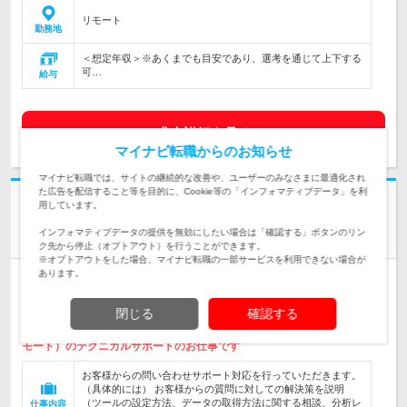
リモート
勤務地
＜想定年収＞※あくまでも目安であり、選考を通じて上下する
可…
給与
求人詳細を見る
マイナビ転職からのお知らせ
マイナビ転職では、サイトの継続的な改善や、ユーザーのみなさまに最適化され
た広告を配信すること等を目的に、Cookie等の「インフォマティブデータ」を利
社名非公開
用しています。
Webツールのテクニカルアドバイザー★●ワークライフバラン
インフォマティブデータの提供を無効にしたい場合は「確認する」ボタンのリン
ス◎／研修充実・サポート体制あり●★
ク先から停止（オプトアウト）を行うことができます。
※オプトアウトをした場合、マイナビ転職の一部サービスを利用できない場合が
あります。
人材紹介
情報更新日：2025/06/18 終了予定日：2026/08/25 求人管理No. 21918
閉じる
確認する
転勤なし／年間休日125日以上／土日祝休み／経験者募集／年収400万
円以上／正社員／リモート・フレックスタイム制度あり 全国（フルリ
モート）のテクニカルサポートのお仕事です
お客様からの問い合わせサポート対応を行っていただきます。
（具体的には） お客様からの質問に対しての解決策を説明
（ツールの設定方法、データの取得方法に関する相談、分析レ
仕事内容