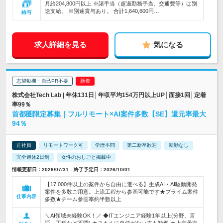
月給204,800円以上 ※諸手当（超過勤務手当、交通費等）は別
途支給。 ※別途賞与あり。 合計1,640,600円…
給与
求人詳細を見る
気になる
志望動機・自己PR不要
株式会社Tech Lab | 年休131日│年収平均154万円以上UP│面接1回│定着
率99％
首都圏限定募集｜フルリモート×AI案件多数【SE】還元率最大
94％
正社員
リモートワーク可
学歴不問
第二新卒歓迎
転勤なし
完全週休2日制
女性のおしごと掲載中
情報更新日：2026/07/31 終了予定日：2026/10/01
【17,000件以上の案件から自由に選べる】生成AI・AI駆動開発
案件を多数ご用意。上流工程から参画可能です★プライム案件
仕事内容
多数★チーム参画率約半数以上
＼AI領域未経験OK！／ ◆ITエンジニア経験1年以上(分野、言