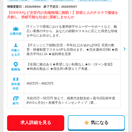
情報更新日：2026/08/04 終了予定日：2026/09/07
【DXやAIなど次世代の先端領域に挑戦！】技術と人のチカラで価値を
共創し、持続可能な社会に貢献しませんか
ITインフラ環境における運用保守やユーザーサポートなど、幅
広い業務の中から、あなたの経験やスキルに応じた得意な領域
仕事内容
を中心にお任せします。
【ITエンジニア経験(目安：半年以上)があればOK】充実の教
育・研修制度でスキルUPも目指せます。★完全週休2日制 ★残
対象と
業月平均11.1h ★福利厚生充実
なる方
【全国に拠点あり★希望しない転勤なし★U・Iターン歓迎】
★時差出勤あり ★現住所×希望エリア考慮…
勤務地
400万円～800万円
初年度
年収
月給25万～50万円 加えて、残業代全額支給＋賞与2回(前年度
約4.0ヵ月分)＋各種手当＋インセンティブ（業…
給与
求人詳細を見る
気になる