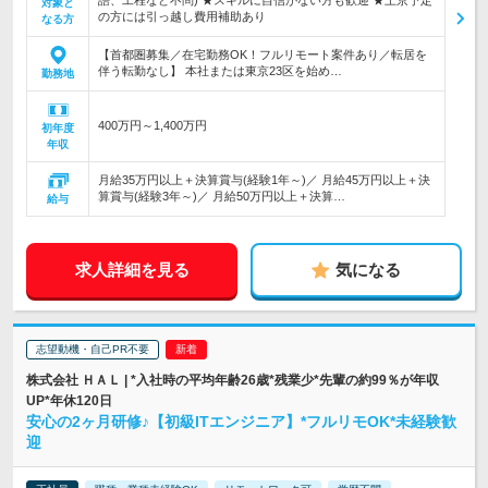
語、工程など不問) ★スキルに自信がない方も歓迎 ★上京予定
対象と
の方には引っ越し費用補助あり
なる方
【首都圏募集／在宅勤務OK！フルリモート案件あり／転居を
伴う転勤なし】 本社または東京23区を始め…
勤務地
400万円～1,400万円
初年度
年収
月給35万円以上＋決算賞与(経験1年～)／ 月給45万円以上＋決
算賞与(経験3年～)／ 月給50万円以上＋決算…
給与
求人詳細を見る
気になる
志望動機・自己PR不要
株式会社 ＨＡＬ | *入社時の平均年齢26歳*残業少*先輩の約99％が年収
UP*年休120日
安心の2ヶ月研修♪【初級ITエンジニア】*フルリモOK*未経験歓
迎