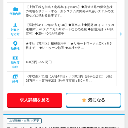
【上流工程を担当！定着率ほぼ100％】◆高速道路の保全点検
の現場をサポートする、新システムの開発や既存システムの改
仕事内容
修などに携わる仕事です。
【経験浅め1～2年の方もOK】◆高卒以上◆開発 or インフラ or
運用保守 or テクニカルサポートなどの経験 ◆普通免許（AT限
対象と
定可）◆20～40代が活躍中
なる方
★本社（荒川区）積極採用中！ ★リモートワークもOK（月5
日まで） ★U・Iターン歓迎 ★本社や各…
勤務地
460万円～550万円
初年度
年収
《年収例》31歳（入社4年目）／550万円（諸手当含む） 月給
25万円～＋賞与年2回（昨年度実績：5.0ヶ月…
給与
求人詳細を見る
気になる
志望動機・自己PR不要