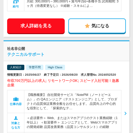
月給: 300,000円～380,000円＋賞与年2回+各種手当 試用期間: 3
ヶ月（待遇変更なし） ※経験・スキルによ…
給与
求人詳細を見る
気になる
社名非公開
テクニカルサポート
人材紹介
学歴不問
High Class
情報更新日：2025/06/27 終了予定日：2026/08/20 求人管理No. 2024052520
年収700万円以上の求人; リモートワークOK; スピード入社可能！急募
企業
【職務概要】 自社開発サービス「NotePM（ノートピーエ
ム）」の QAエンジニア（テストエンジニア）として、プロダ
クトの品質保証業務全般をお任せします。 品質向上の中心的
仕事内容
な役割として、「探索的なテ…
＜必須要件＞ Web、またはスマホアプリのテスト業務経験（1
年以上） ＜歓迎要件＞ エンジニアとして、Web/スマホアプリ
対象と
の開発経験 品質改善業務（品質コンサルタント）の経験
なる方