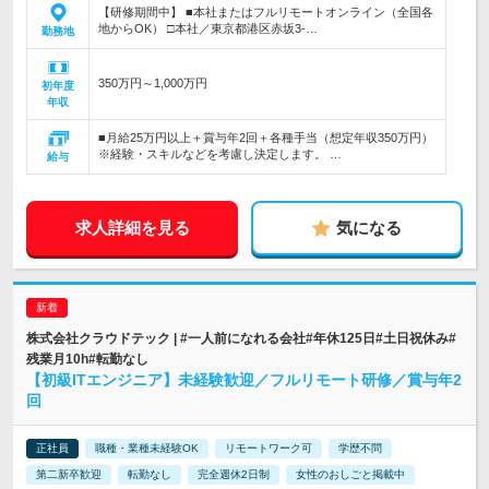
【研修期間中】 ■本社またはフルリモートオンライン（全国各
地からOK） □本社／東京都港区赤坂3-…
勤務地
350万円～1,000万円
初年度
年収
■月給25万円以上＋賞与年2回＋各種手当（想定年収350万円）
※経験・スキルなどを考慮し決定します。 …
給与
求人詳細を見る
気になる
株式会社クラウドテック | #一人前になれる会社#年休125日#土日祝休み#
残業月10h#転勤なし
【初級ITエンジニア】未経験歓迎／フルリモート研修／賞与年2
回
正社員
職種・業種未経験OK
リモートワーク可
学歴不問
第二新卒歓迎
転勤なし
完全週休2日制
女性のおしごと掲載中