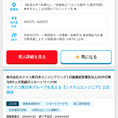
【転居を伴う転勤なし／研修後は”フルリモ案件”も選択可能】
★本社もしくは全国のプロジェクト先 ★…
勤務地
350万円～600万円
初年度
年収
月給35万円～＋業績賞与＋交通費＋各種手当 ★前職給与を最
大限考慮します ※経験者の場合 ※給与には30…
給与
求人詳細を見る
気になる
株式会社ネクスコ東日本エンジニアリング | ◎健康経営優良法人2025◎賞
与年5ヵ月実績◎リモートワークOK
ネクスコ東日本グループを支える【システムエンジニア】土日
祝休
正社員
業種未経験OK
リモートワーク可
第二新卒歓迎
完全週休2日制
女性のおしごと掲載中
情報更新日：2026/07/07 終了予定日：2026/10/05