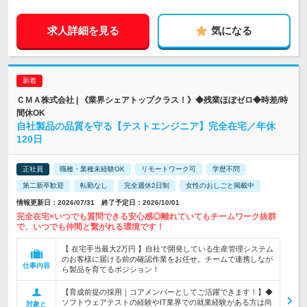
求人詳細を見る
気になる
ＣＭＡ株式会社 | 《業界シェアトップクラス！》◆残業ほぼゼロ◆時差/時
間休OK
自社製品の品質を守る【テストエンジニア】完全在宅／年休
120日
正社員
職種・業種未経験OK
リモートワーク可
学歴不問
第二新卒歓迎
転勤なし
完全週休2日制
女性のおしごと掲載中
情報更新日：2026/07/31 終了予定日：2026/10/01
完全在宅×いつでも質問できる安心感◎離れていてもチームワーク抜群
で、いつでも仲間と繋がれる環境です！
【 在宅手当最大2万円 】自社で開発している生産管理システム
のお客様に届ける前の確認作業をお任せ。チームで連携しなが
仕事内容
ら製品を育てるポジション！
【育成前提の採用｜コアメンバーとしてご活躍できます！】◆
ソフトウェアテストの経験やIT業界での就業経験がある方は尚
対象と