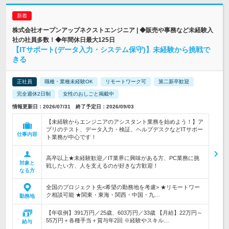
株式会社オープンアップネクストエンジニア | ◆販売や事務など未経験入
社の社員多数！◆年間休日最大125日
【ITサポート(データ入力・システム保守)】未経験から挑戦で
きる
正社員
職種・業種未経験OK
リモートワーク可
第二新卒歓迎
完全週休2日制
女性のおしごと掲載中
情報更新日：2026/07/31 終了予定日：2026/09/03
【未経験からエンジニアのアシスタント業務を始めよう！】ア
プリのテスト、データ入力・検証、ヘルプデスクなどITサポー
仕事内容
ト業務が中心です！
高卒以上★未経験歓迎／IT業界に興味がある方、PC業務に挑
対象と
戦したい方、人を支えるのが好きな方歓迎！
なる方
全国のプロジェクト先<希望の勤務地を考慮> ★リモートワー
ク相談可能 ★関東・東海・関西・中国・九…
勤務地
【年収例】391万円／25歳、603万円／33歳 【月給】22万円～
55万円＋各種手当＋賞与年2回 ※経験やスキル…
給与