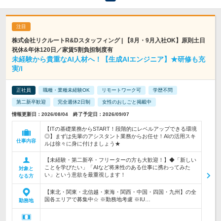
株式会社リクルートR&Dスタッフィング | 【8月・9月入社OK】原則土日
祝休&年休120日／家賃5割負担制度有
未経験から貴重なAI人材へ！【生成AIエンジニア】★研修も充
実/l
正社員
職種・業種未経験OK
リモートワーク可
学歴不問
第二新卒歓迎
完全週休2日制
女性のおしごと掲載中
情報更新日：2026/08/04 終了予定日：2026/09/07
【ITの基礎業務からSTART！段階的にレベルアップできる環境
◎】まずは先輩のアシスタント業務からお任せ！AIの活用スキ
仕事内容
ルは徐々に身に付けましょう★
【未経験・第二新卒・フリーターの方も大歓迎！】◆「新しい
ことを学びたい」「AIなど将来性のある仕事に携わってみた
対象と
い」という意欲を最重視します！
なる方
【東北・関東・北信越・東海・関西・中国・四国・九州】の全
国各エリアで募集中☆ ※勤務地考慮 ※IU…
勤務地