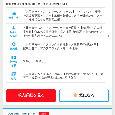
情報更新日：2026/07/31 終了予定日：2026/10/01
【大手クライアント先でデスクワーク♪】IT・ものづくり現場
を支える事務・サポート業務をお任せします★研修からスター
仕事内容
ト⇒適性に合った業務で活躍！
＊接客業からオフィスワークデビュー応援＊【未経験・第二新
卒歓迎】◎20代女性活躍中 ◎人物重視の採用⇒将来のためス
対象と
キルや働き方を向上させたい方
なる方
【一部リモート＆フレックス案件あり／家賃95%補助あり】
配属は各エリアのプロジェクト先！ ※北海…
勤務地
350万円～800万円
初年度
年収
＜未経験でも月収26万円可能＞ ■実務経験者：月給25万円～80
万円＋残業代+各種手当+賞与年2回 ┗初年…
給与
求人詳細を見る
気になる
志望動機・自己PR不要