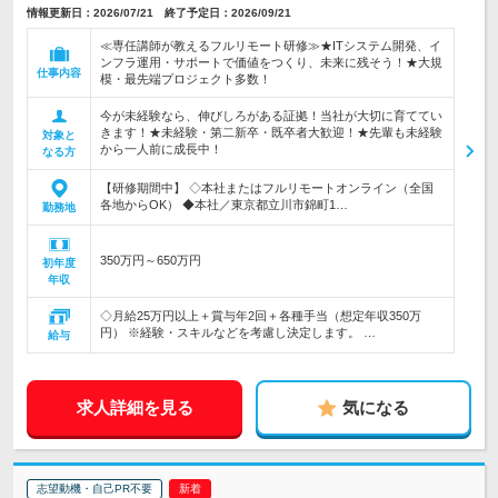
情報更新日：2026/07/21 終了予定日：2026/09/21
≪専任講師が教えるフルリモート研修≫★ITシステム開発、イ
ンフラ運用・サポートで価値をつくり、未来に残そう！★大規
仕事内容
模・最先端プロジェクト多数！
今が未経験なら、伸びしろがある証拠！当社が大切に育ててい
きます！★未経験・第二新卒・既卒者大歓迎！★先輩も未経験
対象と
から一人前に成長中！
なる方
【研修期間中】 ◇本社またはフルリモートオンライン（全国
各地からOK） ◆本社／東京都立川市錦町1…
勤務地
350万円～650万円
初年度
年収
◇月給25万円以上＋賞与年2回＋各種手当（想定年収350万
円） ※経験・スキルなどを考慮し決定します。 …
給与
求人詳細を見る
気になる
志望動機・自己PR不要