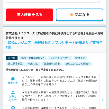
求人詳細を見る
気になる
株式会社ベイグロース | 未経験者の挑戦を後押しするIT会社 | 勉強会や資格
取得支援あり
【DXエンジニア】未経験歓迎／フルリモート研修あり／賞与年
2回
正社員
職種・業種未経験OK
リモートワーク可
学歴不問
第二新卒歓迎
転勤なし
完全週休2日制
女性のおしごと掲載中
情報更新日：2026/06/30 終了予定日：2026/08/31
＜フルリモート研修あり＞最先端のIT領域でデジタル化を推進
して、便利で豊かな社会をつくるエンジニア！数多くの経験が
仕事内容
あなたの成長を加速させる！
★完全未経験大歓迎！★最先端領域だから、研修で学び、自信
をつけて、これから成長していけば大丈夫！★5名以上の積極
対象と
採用を行っています！
なる方
【研修期間中】 ■本社またはフルリモートオンライン（全国各