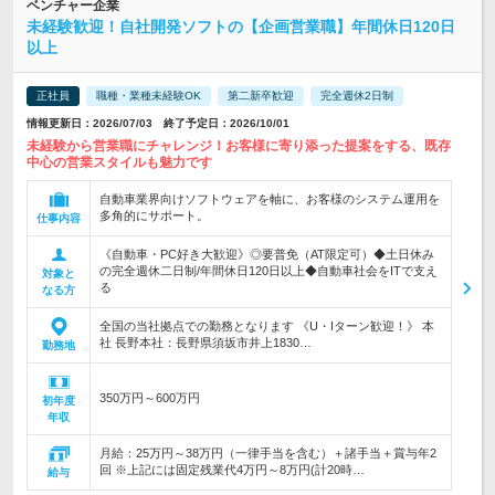
ベンチャー企業
未経験歓迎！自社開発ソフトの【企画営業職】年間休日120日
以上
正社員
職種・業種未経験OK
第二新卒歓迎
完全週休2日制
情報更新日：2026/07/03 終了予定日：2026/10/01
未経験から営業職にチャレンジ！お客様に寄り添った提案をする、既存
中心の営業スタイルも魅力です
自動車業界向けソフトウェアを軸に、お客様のシステム運用を
多角的にサポート。
仕事内容
《自動車・PC好き大歓迎》◎要普免（AT限定可）◆土日休み
の完全週休二日制/年間休日120日以上◆自動車社会をITで支え
対象と
る
なる方
全国の当社拠点での勤務となります 《U・Iターン歓迎！》 本
社 長野本社：長野県須坂市井上1830…
勤務地
350万円～600万円
初年度
年収
月給：25万円～38万円（一律手当を含む）＋諸手当＋賞与年2
回 ※上記には固定残業代4万円～8万円(計20時…
給与