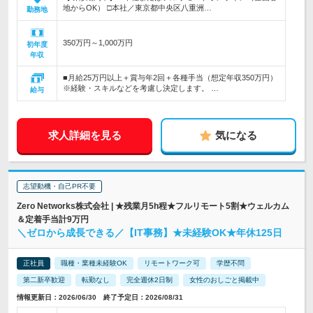
地からOK） □本社／東京都中央区八重洲…
勤務地
350万円～1,000万円
初年度
年収
■月給25万円以上＋賞与年2回＋各種手当（想定年収350万円）
※経験・スキルなどを考慮し決定します。 …
給与
求人詳細を見る
気になる
志望動機・自己PR不要
Zero Networks株式会社 | ★残業月5h程★フルリモート5割★ウェルカム
＆定着手当計9万円
＼ゼロから成長できる／【IT事務】★未経験OK★年休125日
正社員
職種・業種未経験OK
リモートワーク可
学歴不問
第二新卒歓迎
転勤なし
完全週休2日制
女性のおしごと掲載中
情報更新日：2026/06/30 終了予定日：2026/08/31