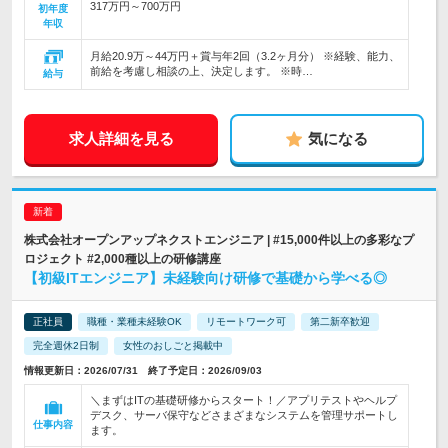
317万円～700万円
初年度
年収
月給20.9万～44万円＋賞与年2回（3.2ヶ月分） ※経験、能力、
前給を考慮し相談の上、決定します。 ※時…
給与
求人詳細を見る
気になる
株式会社オープンアップネクストエンジニア | #15,000件以上の多彩なプ
ロジェクト #2,000種以上の研修講座
【初級ITエンジニア】未経験向け研修で基礎から学べる◎
正社員
職種・業種未経験OK
リモートワーク可
第二新卒歓迎
完全週休2日制
女性のおしごと掲載中
情報更新日：2026/07/31 終了予定日：2026/09/03
＼まずはITの基礎研修からスタート！／アプリテストやヘルプ
デスク、サーバ保守などさまざまなシステムを管理サポートし
仕事内容
ます。