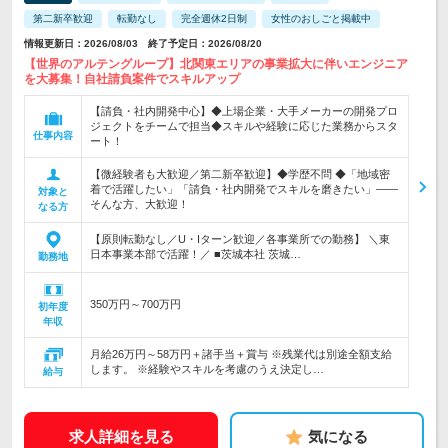
第二新卒歓迎
転勤なし
完全週休2日制
女性のおしごと掲載中
情報更新日：2026/08/03 終了予定日：2026/08/20
【世界のアルテングループ】北関東エリアの事業拡大に伴いエンジニア
を大募集！自社請負案件でスキルアップ
【請負・社内開発中心】◆上場企業・大手メーカーの開発プロ
ジェクトをチームで担当◆スキルや経験に応じた業務からスタ
仕事内容
ート！
【微経験者も大歓迎／第二新卒歓迎】◆学歴不問 ◆「地域密
着で活躍したい」「請負・社内開発でスキルを磨きたい」――
対象と
そんな方、大歓迎！
なる方
【原則転勤なし／U・Iターン歓迎／各事業所での勤務】 ＼東
日本事業本部で活躍！／ ■茨城本社 茨城…
勤務地
350万円～700万円
初年度
年収
月給26万円～58万円＋諸手当＋賞与 ※残業代は別途全額支給
します。 ※経験やスキルを考慮のうえ決定し…
給与
求人詳細を見る
気になる