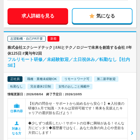
求人詳細を見る
気になる
志望動機・自己PR不要
株式会社エクシードテック | #AIとテクノロジーで未来を創造する会社 #年
休125日 #賞与年2回
フルリモート研修／未経験歓迎／土日祝休み／転勤なし【社内
SE】
正社員
職種・業種未経験OK
リモートワーク可
第二新卒歓迎
転勤なし
完全週休2日制
女性のおしごと掲載中
情報更新日：2026/08/04 終了予定日：2026/10/05
【社内の問合せ・サポートから始めるから安心！】★入社後の
研修3ヵ月で知識・スキルは習得可能です！将来を見据えたキ
仕事内容
ャリアの選択肢を広げよう！
◆少しずつ成長したい！サポートの仕事に興味がある！そんな
方にピッタリ◆履歴書ではなく、あなた自身の向上心や意欲を
対象と
大切にします！
なる方