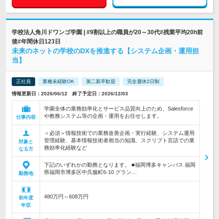
学校法人角川ドワンゴ学園 | #9割以上の職員が20～30代#残業平均20h前
後#年間休日123日
未来のネットの学校のDXを推進する【システム企画・運用担
当】
正社員
業種未経験OK
第二新卒歓迎
完全週休2日制
情報更新日：2026/06/12 終了予定日：2026/12/03
学園全体の業務効率化とサービス品質向上のため、Salesforce
や教務システム等の企画・運用をお任せします。
仕事内容
＜必須＞情報技術での業務改善企画・実行経験、システム運用
管理経験、基本情報技術者相当の知識、スクリプト言語での業
対象と
務効率化経験など
なる方
下記のいずれかの勤務となります。 ■福岡博多キャンパス 福岡
県福岡市博多区中呉服町6-10 グラン…
勤務地
480万円～608万円
初年度
年収