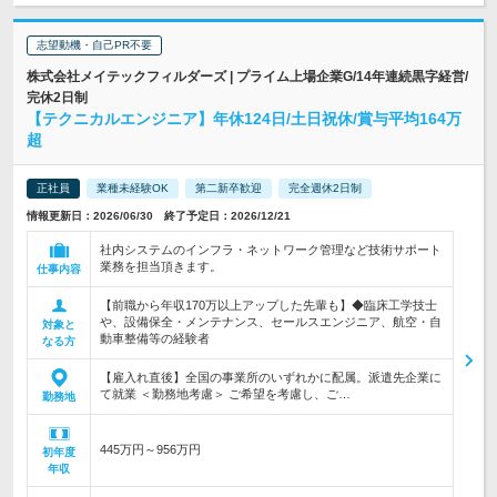
志望動機・自己PR不要
株式会社メイテックフィルダーズ | プライム上場企業G/14年連続黒字経営/
完休2日制
【テクニカルエンジニア】年休124日/土日祝休/賞与平均164万
超
正社員
業種未経験OK
第二新卒歓迎
完全週休2日制
情報更新日：2026/06/30 終了予定日：2026/12/21
社内システムのインフラ・ネットワーク管理など技術サポート
業務を担当頂きます。
仕事内容
【前職から年収170万以上アップした先輩も】◆臨床工学技士
や、設備保全・メンテナンス、セールスエンジニア、航空・自
対象と
動車整備等の経験者
なる方
【雇入れ直後】全国の事業所のいずれかに配属。派遣先企業に
て就業 ＜勤務地考慮＞ ご希望を考慮し、ご…
勤務地
445万円～956万円
初年度
年収