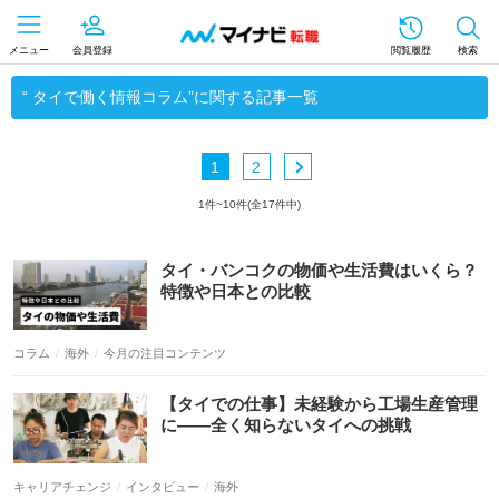
メニュー
会員登録
閲覧履歴
検索
“ タイで働く情報コラム”に関する記事一覧
1
2
1件~10件(全17件中)
コラム
海外
今月の注目コンテンツ
キャリアチェンジ
インタビュー
海外