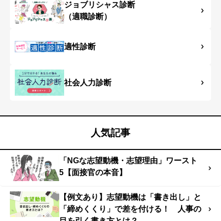
ジョブリシャス診断
（適職診断）
適性診断
社会人力診断
人気記事
「NGな志望動機・志望理由」ワースト
5【面接官の本音】
【例文あり】志望動機は「書き出し」と
「締めくくり」で差を付ける！ 人事の
目を引く書き方とは？