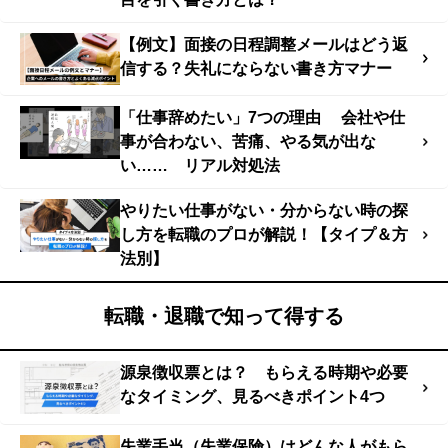
【例文】面接の日程調整メールはどう返
信する？失礼にならない書き方マナー
「仕事辞めたい」7つの理由 会社や仕
事が合わない、苦痛、やる気が出な
い…… リアル対処法
やりたい仕事がない・分からない時の探
し方を転職のプロが解説！【タイプ＆方
法別】
転職・退職で知って得する
源泉徴収票とは？ もらえる時期や必要
なタイミング、見るべきポイント4つ
失業手当（失業保険）はどんな人がもら