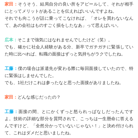
家田：
そうそう、結局自分の良い所をアピールして、それが相手
にとってメリットがあることを伝えればいいんですよね。
それでも向こうが話に乗ってこなければ、「オレを買わないなん
て、あの会社はものすごく損をしたなあ」って思えばいい。
広本：
そこまで強気にはなれませんでしたけど（笑）。
でも、確かに社会人経験がある分、新卒でガチガチに緊張してい
た時に比べれば、転職の面接はずっと気持ちがラクでしたね。
工藤：
僕の場合は派遣先が変わる際に毎回面接していたので、特
に緊張はしませんでした。
でも、1社だけこれは参ったなと思った面接がありましたね。
家田：
どんな感じだったの？
工藤：
面接の間、とにかくずっと怒られっぱなしだったんです
よ。技術の詳細な部分を質問されて、こっちは一生懸命に答える
んですけど、「全然分かっていないじゃない！」と決め付けられ
て、これはダメだと思いましたね。