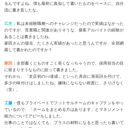
るんですよね。僕も最初に真似して書いたものをベースに、自分
流に書き直したな。
広本：
私は未経験職種へのチャレンジだったので実績はなかった
のですが、営業職と関連がありそうな、接客アルバイトの経験が
あることは書きましたね。
家田さんの場合、たくさん実績があったと思うんですが、全部網
羅して書かれたのですか？
家田：
全部書くとものすごく長くなっちゃうので、採用担当の目
に留まりそうなものに絞って書きました。
それから、「支店初の○○達成」といった具合に形容詞を付けて、
多少の味付けはしましたね。嫌味にならない程度に、さりげなく
（笑）。
工藤：
僕もプライベートでフットサルチームのキャプテンをやっ
ているので、「チームをまとめる力はあります」とマネジメント
能力についてアピールしました。
仕事のことではなくても、プラスの材料になると思ったら書いて