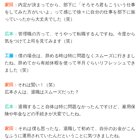
家田：
内定が決まってから、部下に「そろそろ君もこういう仕事
をしてみた方がいいよ」って感じで徐々に自分の仕事を部下に振
っていったから大丈夫でした（笑）
広本：
管理職の方って、そうやって転職するんですね。今度から
気をつけて上司を見てみます（笑）
工藤：
僕の場合は、辞める時は特に問題なくスムーズに行きまし
たね。辞めてから有給休暇を使って半月ぐらいリフレッシュでき
ました（笑）
家田：
それは賢い！（笑）
広本さんは、退職はスムーズだった？
広本：
退職すること自体は特に問題なかったんですけど、雇用保
険や年金などの手続きが大変でしたね。
家田：
それは僕も思ったな。退職して初めて、自分のお金がこん
なふうに運用されていたんだということに気づきましたね。