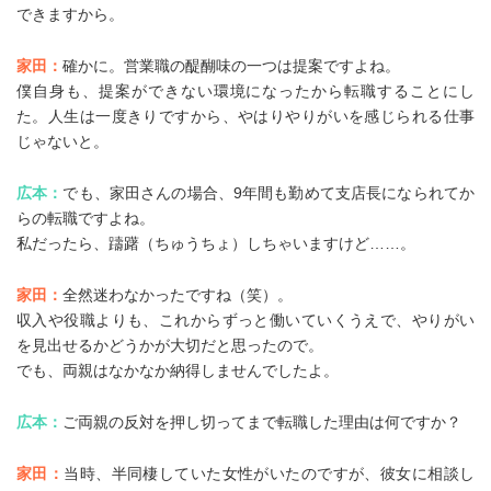
できますから。
家田：
確かに。営業職の醍醐味の一つは提案ですよね。
僕自身も、提案ができない環境になったから転職することにし
た。人生は一度きりですから、やはりやりがいを感じられる仕事
じゃないと。
広本：
でも、家田さんの場合、9年間も勤めて支店長になられてか
らの転職ですよね。
私だったら、躊躇（ちゅうちょ）しちゃいますけど……。
家田：
全然迷わなかったですね（笑）。
収入や役職よりも、これからずっと働いていくうえで、やりがい
を見出せるかどうかが大切だと思ったので。
でも、両親はなかなか納得しませんでしたよ。
広本：
ご両親の反対を押し切ってまで転職した理由は何ですか？
家田：
当時、半同棲していた女性がいたのですが、彼女に相談し