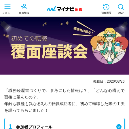
メニュー
会員登録
閲覧履歴
検索
掲載日：
2020/03/26
「職務経歴書づくりで、参考にした情報は？」「どんな心構えで
面接に望んだの？」
年齢も職種も異なる3人の転職成功者に、初めて転職した際の工夫
を語ってもらいました！
1
参加者プロフィール