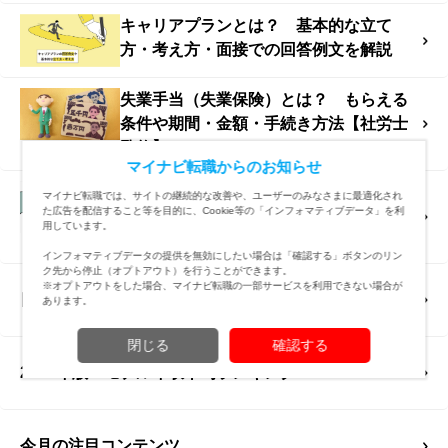
キャリアプランとは？ 基本的な立て
方・考え方・面接での回答例文を解説
失業手当（失業保険）とは？ もらえる
条件や期間・金額・手続き方法【社労士
監修】
マイナビ転職からのお知らせ
【4コマ漫画byしろやぎ秋吾】第132
マイナビ転職では、サイトの継続的な改善や、ユーザーのみなさまに最適化され
た広告を配信すること等を目的に、Cookie等の「インフォマティブデータ」を利
話 気まずい。｜新入社員だった頃の怖
用しています。
い話
インフォマティブデータの提供を無効にしたい場合は「確認する」ボタンのリン
ク先から停止（オプトアウト）を行うことができます。
※オプトアウトをした場合、マイナビ転職の一部サービスを利用できない場合が
日本の平均年収はいくら？
あります。
閉じる
確認する
2025年版 モデル年収平均ランキング
今月の注目コンテンツ