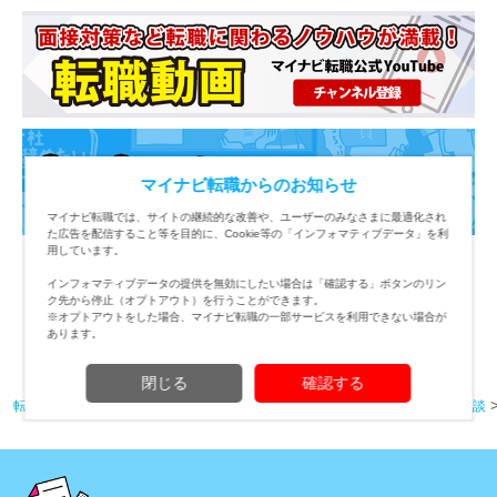
マイナビ転職からのお知らせ
マイナビ転職では、サイトの継続的な改善や、ユーザーのみなさまに最適化され
た広告を配信すること等を目的に、Cookie等の「インフォマティブデータ」を利
用しています。
4コマ漫画・動画を公開中！
インフォマティブデータの提供を無効にしたい場合は「確認する」ボタンのリン
ク先から停止（オプトアウト）を行うことができます。
※オプトアウトをした場合、マイナビ転職の一部サービスを利用できない場合が
あります。
閉じる
確認する
転職TOP
ITエンジニアのための転職・求人情報
キャリアアップ転職体験談