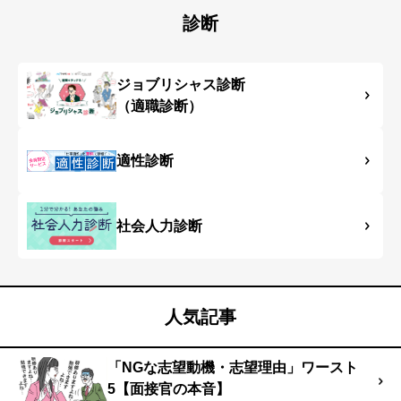
診断
ジョブリシャス診断
（適職診断）
適性診断
社会人力診断
人気記事
「NGな志望動機・志望理由」ワースト
5【面接官の本音】