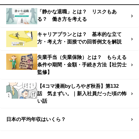
「静かな退職」とは？ リスクもあ
る？ 働き方を考える
キャリアプランとは？ 基本的な立て
方・考え方・面接での回答例文を解説
失業手当（失業保険）とは？ もらえる
条件や期間・金額・手続き方法【社労士
監修】
【4コマ漫画byしろやぎ秋吾】第132
話 気まずい。｜新入社員だった頃の怖
い話
日本の平均年収はいくら？