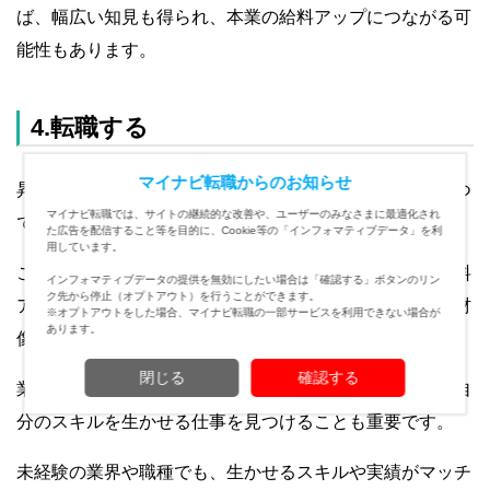
ば、幅広い知見も得られ、本業の給料アップにつながる可
能性もあります。
4.転職する
マイナビ転職からのお知らせ
昇給が見込めない場合、転職を検討するのも選択肢の一つ
マイナビ転職では、サイトの継続的な改善や、ユーザーのみなさまに最適化され
です。
た広告を配信すること等を目的に、Cookie等の「インフォマティブデータ」を利
用しています。
これまでのキャリアや実績を生かせる企業であれば、給料
インフォマティブデータの提供を無効にしたい場合は「確認する」ボタンのリン
ク先から停止（オプトアウト）を行うことができます。
アップを期待できるでしょう。ただし、企業が求める人材
※オプトアウトをした場合、マイナビ転職の一部サービスを利用できない場合が
あります。
像とマッチしている必要があります。
閉じる
確認する
業界によって給与水準が異なるので、水準の高い業界で自
分のスキルを生かせる仕事を見つけることも重要です。
未経験の業界や職種でも、生かせるスキルや実績がマッチ