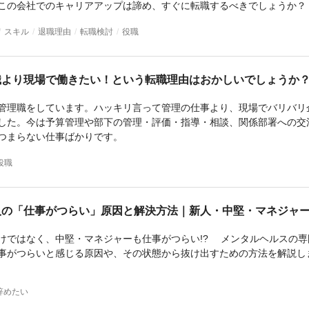
スキル
退職理由
転職検討
役職
役職
辞めたい