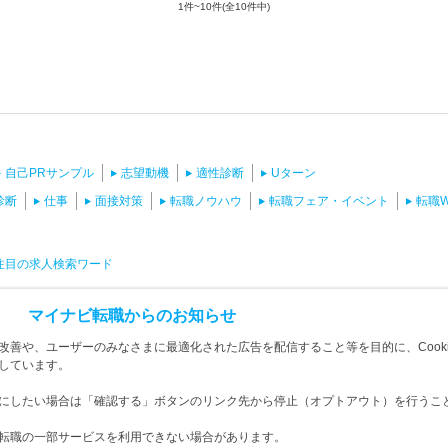
1件~10件(全10件中)
自己PRサンプル
志望動機
適性診断
Uターン
診断
仕事
面接対策
転職ノウハウ
転職フェア・イベント
転職
注目の求人検索ワード
マイナビ転職からのお知らせ
職・求人
女性 転職・求人
海外転職・求人
善や、ユーザーのみなさまに最適化された広告を配信すること等を目的に、Cooki
しています。
にしたい場合は「確認する」ボタンのリンク先から停止（オプトアウト）を行うこ
転職の一部サービスを利用できない場合があります。