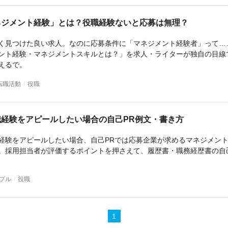
転職活動
役職
プル
役職
1