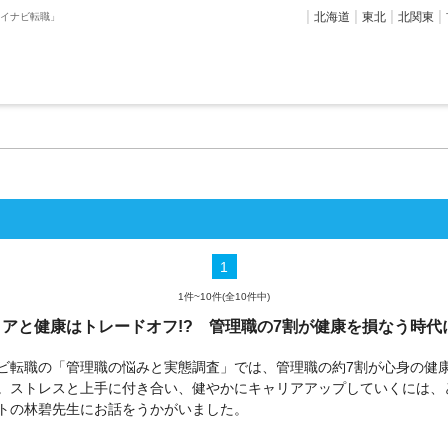
北海道
東北
北関東
マイナビ転職」
1
1件~10件(全10件中)