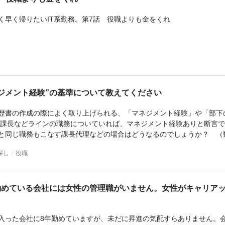
探し
役職