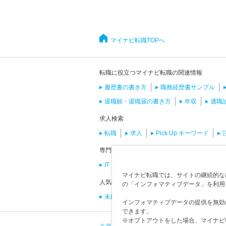
マイナビ転職TOPへ
転職に役立つマイナビ転職の関連情報
履歴書の書き方
職務経歴書サンプル
退職願・退職届の書き方
年収
適職
求人検索
転職
求人
Pick Up キーワード
専門サイトで求人を探す
IT・エンジニア転職・求人
ものづくり転
マイナビ転職では、サイトの継続的な改
人気の求人条件
の「インフォマティブデータ」を利用
未経験
土日休み
英語を扱う求人
インフォマティブデータの提供を無効
できます。
※オプトアウトをした場合、マイナビ