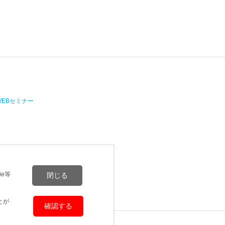
WEBセミナー
e等
閉じる
とが
確認する