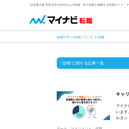
”日本最大級”常時 約8,000件以上の転職・求人情報を掲載する転職サイト「
転職TOP
転職ノウハウ
役職
“ 役職”に関する記事一覧
データ
マネジメント
役職