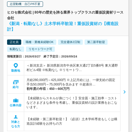
志望動機・自己PR不要
ヒロセ株式会社 | 80年の歴史を誇る業界トップクラスの重仮設資材リース
会社
《新潟・転勤なし》土木学科卒歓迎！重仮設資材の【構造設
計】
正社員
職種・業種未経験OK
完全週休2日制
第二新卒歓迎
転勤なし
リモートワーク可
情報更新日：2026/03/27 終了予定日：2026/09/24
＜新潟支店＞ 新潟県新潟市中央区東大通2丁目5番8号 東大通野
村ビル4階 ※転勤なし ※リモートワ…
勤務地
月給280,000円～425,000円 ※上記月給には、一律支給の固定
手当50,000円～75,000円を含みます ※超過分…
給与
初年度の年収：
450～600万円
【未経験からスキルが身につく！】安全面・施工効率・コスト
などさまざまな条件を考慮し、重仮設資材の設計業務をおこな
仕事内容
います。
【未経験・第二新卒歓迎！】《必須》土木学科専攻もしくは構
対象と
造設計経験をお持ちの方
なる方