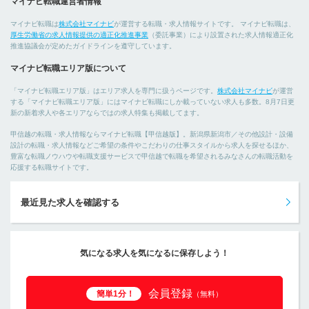
マイナビ転職運営者情報
マイナビ転職は
株式会社マイナビ
が運営する転職・求人情報サイトです。 マイナビ転職は、
厚生労働省の求人情報提供の適正化推進事業
（委託事業）により設置された求人情報適正化
推進協議会が定めたガイドラインを遵守しています。
マイナビ転職エリア版について
「マイナビ転職エリア版」はエリア求人を専門に扱うページです。
株式会社マイナビ
が運営
する「マイナビ転職エリア版」にはマイナビ転職にしか載っていない求人も多数。8月7日更
新の新着求人や各エリアならではの求人特集も掲載してます。
甲信越の転職・求人情報ならマイナビ転職【甲信越版】。新潟県新潟市／その他設計・設備
設計の転職・求人情報などご希望の条件やこだわりの仕事スタイルから求人を探せるほか、
豊富な転職ノウハウや転職支援サービスで甲信越で転職を希望されるみなさんの転職活動を
応援する転職サイトです。
最近見た求人を確認する
気になる求人を気になるに保存しよう！
会員登録
簡単1分！
（無料）