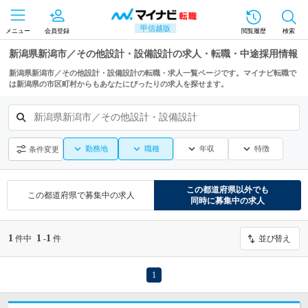
甲信越版
メニュー
会員登録
閲覧履歴
検索
新潟県新潟市／その他設計・設備設計の求人・転職・中途採用情報
新潟県新潟市／その他設計・設備設計の転職・求人一覧ページです。マイナビ転職で
は新潟県の市区町村からもあなたにぴったりの求人を探せます。
新潟県新潟市／その他設計・設備設計
勤務地
職種
年収
特徴
条件変更
この都道府県
以外でも
この都道府県
で募集中の求人
同時に募集中の求人
1
1
1
件中
-
件
並び替え
1