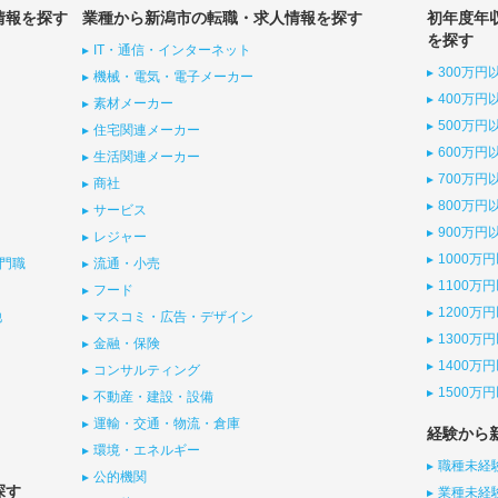
情報を探す
業種から新潟市の転職・求人情報を探す
初年度年
を探す
IT・通信・インターネット
300万円
機械・電気・電子メーカー
400万円
素材メーカー
500万円
住宅関連メーカー
600万円
生活関連メーカー
700万円
商社
800万円
サービス
900万円
レジャー
1000万
門職
流通・小売
1100万
フード
1200万
他
マスコミ・広告・デザイン
1300万
金融・保険
1400万
コンサルティング
1500万
不動産・建設・設備
運輸・交通・物流・倉庫
経験から
環境・エネルギー
職種未経
公的機関
探す
業種未経