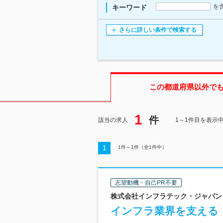
を
キーワード
さらに詳しい条件で検索する
この都道府県
以外で
1
件
該当の求人
1～1件目を表示
1
1
件～
1
件（全
1
件中）
志望動機・自己PR不要
株式会社インフラテック・ジャパン
インフラ業界を支える【