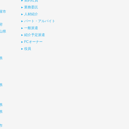
契約社員
業務委託
屋市
人材紹介
パート・アルバイト
府
一般派遣
山県
紹介予定派遣
FCオーナー
役員
県
県
県
県
市