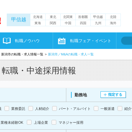
北海道
東北
北関東
首都圏
甲信越
北陸
甲信越
東海
関西
中国
四国
九州
海外
転職ノウハウ
転職フェア・イベント
新潟市の転職・求人情報一覧
新潟市／M&Aの転職・求人一覧
・転職・中途採用情報
勤務地
指定する
員
業務委託
人材紹介
パート・アルバイト
一般派遣
紹介
業種未経験OK
上場企業
マネジャー採用