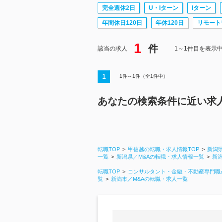
完全週休2日
U・Iターン
Iターン
年間休日120日
年休120日
リモート
1
件
該当の求人
1～1件目を表示
1
1
件～
1
件（全
1
件中）
あなたの検索条件に近い求
転職TOP
甲信越の転職・求人情報TOP
新潟
一覧
新潟県／M&Aの転職・求人情報一覧
新
転職TOP
コンサルタント・金融・不動産専門職
覧
新潟市／M&Aの転職・求人一覧