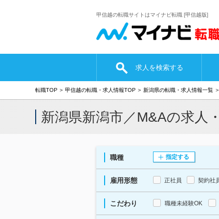
甲信越の転職サイトはマイナビ転職 [甲信越版]
求人を検索する
転職TOP
甲信越の転職・求人情報TOP
新潟県の転職・求人情報一覧
新潟県新潟市／M&Aの求人
職種
指定する
雇用形態
正社員
契約社
こだわり
職種未経験OK