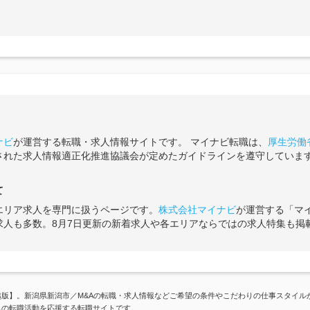
ナビ
が運営する転職・求人情報サイトです。 マイナビ転職は、
厚生労働
された求人情報適正化推進協議会が定めたガイドラインを遵守していま
て
エリア求人を専門に扱うページです。
株式会社マイナビ
が運営する「マ
求人も多数。8月7日更新の新着求人や各エリアならではの求人特集も掲
版】。新潟県新潟市／M&Aの転職・求人情報などご希望の条件やこだわりの仕事スタイル
んの転職活動を応援する転職サイトです。