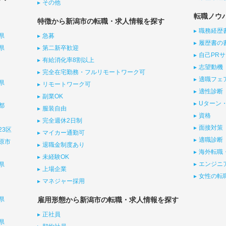
その他
転職ノウ
特徴から新潟市の転職・求人情報を探す
職務経歴
県
急募
履歴書の
県
第二新卒歓迎
自己PR
有給消化率8割以上
志望動機
完全在宅勤務・フルリモートワーク可
適職フェ
県
リモートワーク可
適性診断
副業OK
Uターン・
都
服装自由
資格
完全週休2日制
面接対策
23区
マイカー通勤可
適職診断
原市
退職金制度あり
海外転職
未経験OK
エンジニ
県
上場企業
女性の転
マネジャー採用
県
雇用形態から新潟市の転職・求人情報を探す
正社員
県