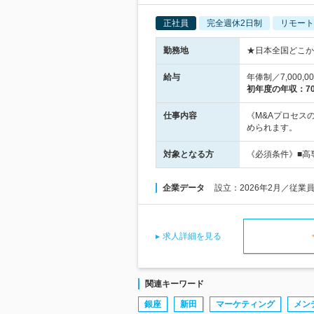
正社員
完全週休2日制
リモート
勤務地
★日本全国どこか
給与
年俸制／7,000,
初年度の年収：
7
仕事内容
《M&Aプロセス
められます。
対象となる方
《必須条件》■高
企業データ
設立：2026年2月／従
求人詳細を見る
関連キーワード
銀座
新田
マーケティング
メン