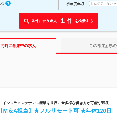
含む
特に指定しない
初年度年収
1
件
条件に合う求人
を検索する
も同時に募集中の求人
この都道府県
の
中
 | インフラメンテナンス産業を世界に◆多様な働き方が可能な環境
M＆A担当】★フルリモート可 ★年休120日