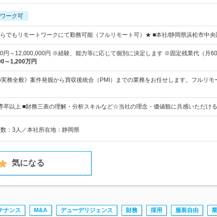
ワーク可
らでもリモートワークにて勤務可能（フルリモート可）★ ■本社/静岡県浜松市中央
000円～12,000,000円 ※経験、能力等に応じて個別に決定します ※固定残業代（月60
00～1,200万円
の実務全般》案件発掘から買収後統合（PMI）までの業務をお任せします。フルリ
専卒以上 ■財務三表の理解・分析スキルなど☆当社の理念・価値観に共感いただけ
業員数：3人／本社所在地：静岡県
気になる
テナンス
M&A
デューデリジェンス
財務
採用
服装自由