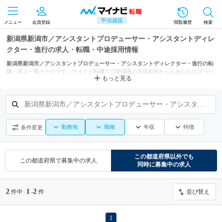
甲信越版
メニュー
会員登録
閲覧履歴
検索
新潟県新潟市／アシスタントプロデューサー・アシスタントディレ
クター・進行の求人・転職・中途採用情報
新潟県新潟市／アシスタントプロデューサー・アシスタントディレクター・進行の転
職・求人一覧ページです。マイナビ転職では新潟県の市区町村からもあなたにぴった
もっと見る
りの求人を探せます。
新潟県新潟市／アシスタントプロデューサー・アシスタントディレクター・進行
勤務地
職種
年収
特徴
条件変更
この都道府県
以外でも
この都道府県
で募集中の求人
同時に募集中の求人
2
1
2
件中
-
件
並び替え
1