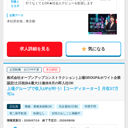
対象と
打てなくてもOK★社会人デビューを歓迎します
なる方
企業データ
本社所在地：東京都
求人詳細を見る
気になる
志望動機・自己PR不要
本日締切
株式会社オープンアップコンストラクション | 上場GROUP&ホワイト企業
認定/土日祝休&最大11連休/8月の即入社OK
上場グループで収入UPが叶う!【コーディネーター】月収37万
可/o
正社員
職種・業種未経験OK
完全週休2日制
学歴不問
第二新卒歓迎
転勤なし
女性のおしごと掲載中
情報更新日：2026/07/14 終了予定日：2026/08/06