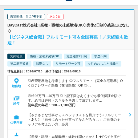
志望動機・自己PR不要
あと5日
BayCast株式会社 | 業種・職種の未経験者OK◇完休2日制◇残業ほぼなし
◇
【ビジネス総合職】フルリモート可＆全国募集！／未経験も歓
迎！
契約社員
職種・業種未経験OK
完全週休2日制
学歴不問
第二新卒歓迎
転勤なし
リモートワーク可
女性のおしごと掲載中
情報更新日：2026/07/10 終了予定日：2026/08/10
◎希望勤務地を考慮します ◎フルリモート（完全在宅勤務）O
K ◎テレワーク勤務（在宅勤務）OK ◎…
勤務地
月給26万円～40万円 ◎上記下限はあくまでも最低保証金額で
す。給与は経験・スキルを考慮して決定します…
給与
初年度の年収：
300～1,100万円
【さまざまな仕事からスペシャリストを目指そう♪フルリモー
トあり】「自分に合った仕事ってなんだろう…」 ご自身のキ
仕事内容
ャリアを考えたい方、必見！
【学歴・職歴・志望動機・経験は問いません】★PCで文字が