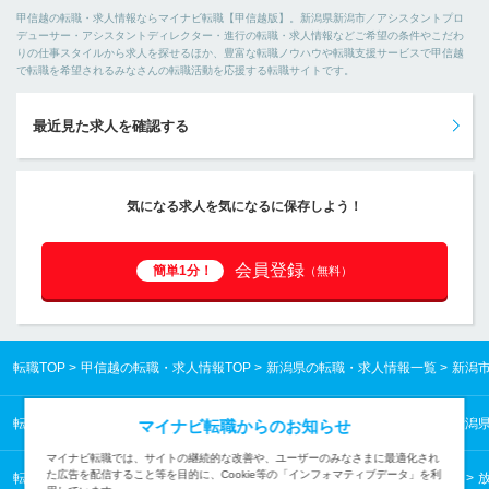
甲信越の転職・求人情報ならマイナビ転職【甲信越版】。新潟県新潟市／アシスタントプロ
デューサー・アシスタントディレクター・進行の転職・求人情報などご希望の条件やこだわ
りの仕事スタイルから求人を探せるほか、豊富な転職ノウハウや転職支援サービスで甲信越
で転職を希望されるみなさんの転職活動を応援する転職サイトです。
最近見た求人を確認する
気になる求人を気になるに保存しよう！
会員登録
簡単1分！
（無料）
転職TOP
甲信越の転職・求人情報TOP
新潟県の転職・求人情報一覧
新潟
転職TOP
甲信越の転職・求人情報TOP
新潟県の転職・求人情報一覧
新潟
マイナビ転職からのお知らせ
マイナビ転職では、サイトの継続的な改善や、ユーザーのみなさまに最適化され
た広告を配信すること等を目的に、Cookie等の「インフォマティブデータ」を利
転職TOP
クリエイティブから探す
クリエイティブの転職・求人情報一覧