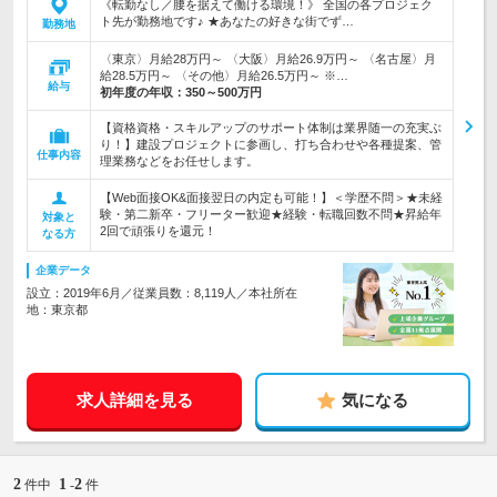
《転勤なし／腰を据えて働ける環境！》 全国の各プロジェク
ト先が勤務地です♪ ★あなたの好きな街でず…
勤務地
〈東京〉月給28万円～ 〈大阪〉月給26.9万円～ 〈名古屋〉月
給28.5万円～ 〈その他〉月給26.5万円～ ※…
給与
初年度の年収：
350～500万円
【資格資格・スキルアップのサポート体制は業界随一の充実ぶ
り！】建設プロジェクトに参画し、打ち合わせや各種提案、管
仕事内容
理業務などをお任せします。
【Web面接OK&面接翌日の内定も可能！】＜学歴不問＞★未経
験・第二新卒・フリーター歓迎★経験・転職回数不問★昇給年
対象と
2回で頑張りを還元！
なる方
企業データ
設立：2019年6月／従業員数：8,119人／本社所在
地：東京都
求人詳細を見る
気になる
2
1
2
件中
-
件