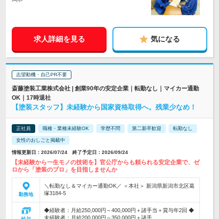
求人詳細を見る
気になる
志望動機・自己PR不要
斎藤塗装工業株式会社 | 創業90年の安定企業｜転勤なし｜マイカー通勤
OK｜17時退社
【塗装スタッフ】未経験から国家資格取得へ。残業少なめ！
正社員
職種・業種未経験OK
学歴不問
第二新卒歓迎
転勤なし
女性のおしごと掲載中
情報更新日：2026/07/24 終了予定日：2026/09/24
【未経験から一生モノの技術を】官公庁からも頼られる安定企業で、ゼ
ロから「塗装のプロ」を目指しませんか
＼転勤なし＆マイカー通勤OK／ ＜本社＞ 新潟県新潟市北区葛
塚3184-5
勤務地
◆経験者：月給250,000円～400,000円＋諸手当＋賞与年2回 ◆
未経験者：月給200,000円～350,000円＋諸手…
給与