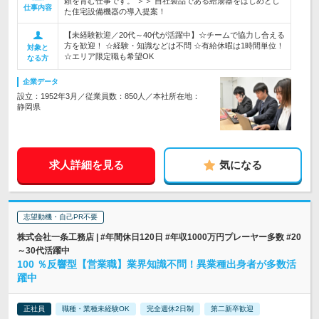
頼を育む仕事です。 ＞＞ 自社製品である給湯器をはじめとし
仕事内容
た住宅設備機器の導入提案！
【未経験歓迎／20代～40代が活躍中】☆チームで協力し合える
方を歓迎！ ☆経験・知識などは不問 ☆有給休暇は1時間単位！
対象と
☆エリア限定職も希望OK
なる方
企業データ
設立：1952年3月／従業員数：850人／本社所在地：
静岡県
求人詳細を見る
気になる
志望動機・自己PR不要
株式会社一条工務店 | #年間休日120日 #年収1000万円プレーヤー多数 #20
～30代活躍中
100 ％反響型【営業職】業界知識不問！異業種出身者が多数活
躍中
正社員
職種・業種未経験OK
完全週休2日制
第二新卒歓迎