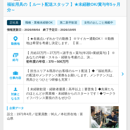
福祉用具の【 ルート配送スタッフ 】★未経験OK/賞与年5ヶ月
分～
正社員
職種・業種未経験OK
第二新卒歓迎
女性のおしごと掲載中
情報更新日：2026/08/04 終了予定日：2026/10/05
【 ★各拠点いずれかでの勤務 】 ※マイカー通勤OK！ ※勤務
地は希望を考慮し決定します。 【 富…
勤務地
【 月給22万円～27万円＋諸手当＋賞与(年2回+業績賞与) 】 ※
あなたの年齢・スキル・経験を考慮の上、決…
給与
初年度の年収：
370～500万円
【 担当エリア＆既存のお客様のルート配送 】◆『福祉用具』
の配送やメンテナンス業務をお願いします。メンテナンスは、
仕事内容
用具ひとつひとつ研修も充実！
【 未経験歓迎・経験者優遇｜高卒以上｜要普免 】◆先輩たち
のほとんどが異業種・未経験からのスタートです！◆ワークラ
対象と
イフバランス重視の方もぜひ◎
なる方
企業データ
設立：1971年4月／従業員数：90人／本社所在地：富
山県