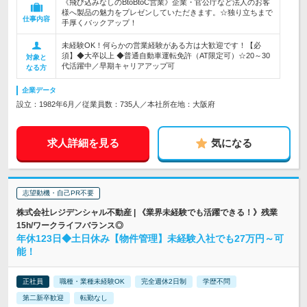
《飛び込みなしのBtoBtoC営業》企業・官公庁など法人のお客
様へ製品の魅力をプレゼンしていただきます。☆独り立ちまで
仕事内容
手厚くバックアップ！
未経験OK！何らかの営業経験がある方は大歓迎です！【必
須】◆大卒以上 ◆普通自動車運転免許（AT限定可）☆20～30
対象と
代活躍中／早期キャリアアップ可
なる方
企業データ
設立：1982年6月／従業員数：735人／本社所在地：大阪府
求人詳細を見る
気になる
志望動機・自己PR不要
株式会社レジデンシャル不動産 | 《業界未経験でも活躍できる！》残業
15h/ワークライフバランス◎
年休123日◆土日休み【物件管理】未経験入社でも27万円～可
能！
正社員
職種・業種未経験OK
完全週休2日制
学歴不問
第二新卒歓迎
転勤なし