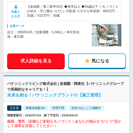
【未経験・第二新卒OK】◆高卒以上 ◆35歳以下 ◇モノづくり
が好き・手に職をつけたい方歓迎 ※モデル年収例：460万円・
対象と
25歳 ／510万円・30歳
なる方
企業データ
設立：1955年4月／従業員数：5,369人／本社所在
地：東京都
求人詳細を見る
気になる
パナソニックリビング株式会社 | 首都圏・関東社【パナソニックグループ
で長期的なキャリアを！】
未来を創る！パナソニックブランドの【施工管理】
正社員
業種未経験OK
学歴不問
女性のおしごと掲載中
情報更新日：2026/07/24 終了予定日：2026/09/10
建築・電気・設備など多彩なモノづくり！あなたの強みを“ひとつ”活か
して成長を目指してください！