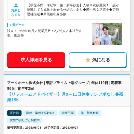
【学歴不問！未経験・第二新卒歓迎】人柄＆意欲重視！「誰が
挑戦しても成果を出せる仕組み」あり◆若手男女活躍中◆定時
対象と
退社推進◆異業種出身多数
なる方
企業データ
設立：1988年10月／従業員数：2,786人／本社所在
地：東京都
求人詳細を見る
気になる
アークホーム株式会社 | 東証プライム上場グループ│年休119日│定着率
90％│賞与年2回
【リフォームアドバイザー】月9～11日休◆テレアポなし◆残
業15h
正社員
職種・業種未経験OK
学歴不問
第二新卒歓迎
女性のおしごと掲載中
情報更新日：2026/08/03 終了予定日：2026/09/24