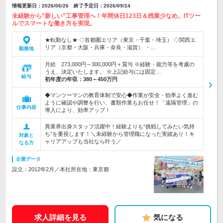
情報更新日：2026/06/26 終了予定日：2026/09/24
未経験から”新しい”工事管理へ！年間休日123日＆残業少なめ。ITツー
ルでスマートな働き方を実現。
★転勤なし★ ◇首都圏エリア（東京・千葉・埼玉） ◇関西エ
リア（京都・大阪・兵庫・奈良・滋賀） ・…
勤務地
月給 273,000円～300,000円＋賞与 ※経験・能力等を考慮の
うえ、決定いたします。 ※上記給与には固定…
給与
初年度の年収：
380～450万円
◆マンツーマンの教育体制で安心◆作業が安全・効率よく進む
ように確認や調整を行い、書類作業もお任せ！「遠隔管理」の
仕事内容
導入により、効率アップ！
異業界出身スタッフ活躍中！経験よりも“挑戦してみたい気持
ち”を重視します！＼未経験から管理職になった実績あり！キ
対象と
ャリアアップも当社なら叶う／
なる方
企業データ
設立：2012年2月／本社所在地：東京都
求人詳細を見る
気になる