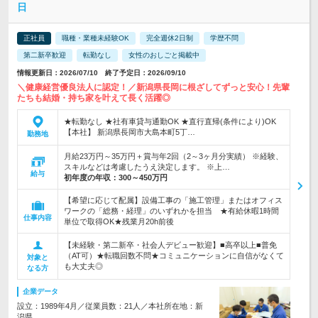
日
正社員
職種・業種未経験OK
完全週休2日制
学歴不問
第二新卒歓迎
転勤なし
女性のおしごと掲載中
情報更新日：2026/07/10 終了予定日：2026/09/10
＼健康経営優良法人に認定！／新潟県長岡に根ざしてずっと安心！先輩
たちも結婚・持ち家を叶えて長く活躍◎
★転勤なし ★社有車貸与通勤OK ★直行直帰(条件により)OK
【本社】 新潟県長岡市大島本町5丁…
勤務地
月給23万円～35万円＋賞与年2回（2～3ヶ月分実績） ※経験、
スキルなどは考慮したうえ決定します。 ※上…
給与
初年度の年収：
300～450万円
【希望に応じて配属】設備工事の「施工管理」またはオフィス
ワークの「総務・経理」のいずれかを担当 ★有給休暇1時間
仕事内容
単位で取得OK★残業月20h前後
【未経験・第二新卒・社会人デビュー歓迎】■高卒以上■普免
（AT可）★転職回数不問★コミュニケーションに自信がなくて
対象と
も大丈夫◎
なる方
企業データ
設立：1989年4月／従業員数：21人／本社所在地：新
潟県