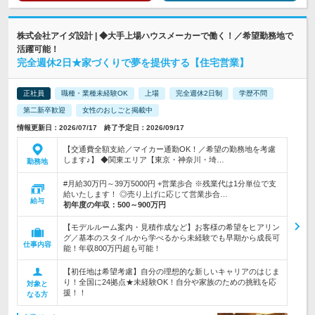
株式会社アイダ設計 | ◆大手上場ハウスメーカーで働く！／希望勤務地で
活躍可能！
完全週休2日★家づくりで夢を提供する【住宅営業】
正社員
職種・業種未経験OK
上場
完全週休2日制
学歴不問
第二新卒歓迎
女性のおしごと掲載中
情報更新日：2026/07/17 終了予定日：2026/09/17
【交通費全額支給／マイカー通勤OK！／希望の勤務地を考慮
します♪】 ◆関東エリア【東京・神奈川・埼…
勤務地
#月給30万円～39万5000円 +営業歩合 ※残業代は1分単位で支
給いたします！ ◎売り上げに応じて営業歩合…
給与
初年度の年収：
500～900万円
【モデルルーム案内・見積作成など】お客様の希望をヒアリン
グ／基本のスタイルから学べるから未経験でも早期から成長可
仕事内容
能！年収800万円超も可能！
【初任地は希望考慮】自分の理想的な新しいキャリアのはじま
り！全国に24拠点★未経験OK！自分や家族のための挑戦を応
対象と
援！！
なる方