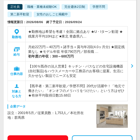
正社員
職種・業種未経験OK
完全週休2日制
学歴不問
第二新卒歓迎
女性のおしごと掲載中
情報更新日：2026/08/06 終了予定日：2026/09/24
★勤務地は希望を考慮！全国に拠点あり ★U・Iターン歓迎 ★
残業月平均10Hほど ■東北 青森県八…
勤務地
月給22万円～40万円＋諸手当＋賞与年2回(4.0ヶ月分) ★固定残
業なし ★モデル年収 年収790万円／部長職 …
給与
初年度の年収：
300～600万円
【100％既存の法人営業】キッチン・バスなどの住宅設備機器
(自社製品)をハウスメーカーや工務店のお客様に提案。生活に
仕事内容
欠かせない製品でニーズも安定
【既卒者・第二新卒歓迎／学歴不問】20代が活躍中！「地元で
働きたい」「オンオフのメリハリをつけたい」という方はぜひ
対象と
★有休平均取得日数15.68日
なる方
企業データ
設立：2001年5月／従業員数：1,753人／本社所在
地：群馬県