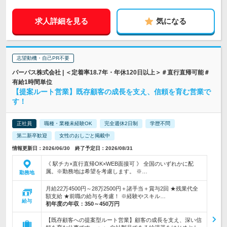
求人詳細を見る
気になる
志望動機・自己PR不要
パーパス株式会社 | ＜定着率18.7年・年休120日以上＞＃直行直帰可能＃
有給1時間単位
【提案ルート営業】既存顧客の成長を支え、信頼を育む営業で
す！
正社員
職種・業種未経験OK
完全週休2日制
学歴不問
第二新卒歓迎
女性のおしごと掲載中
情報更新日：2026/06/30 終了予定日：2026/08/31
《 駅チカ×直行直帰OK×WEB面接可 》 全国のいずれかに配
属。※勤務地は希望を考慮します。 ※…
勤務地
月給22万4500円～28万2500円＋諸手当＋賞与2回 ★残業代全
額支給 ★前職の給与を考慮！ ※経験やスキル…
給与
初年度の年収：
350～450万円
【既存顧客への提案型ルート営業】顧客の成長を支え、深い信