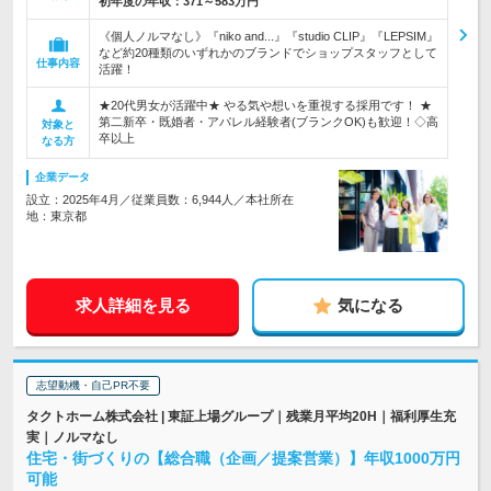
初年度の年収：
371～583万円
《個人ノルマなし》『niko and...』『studio CLIP』『LEPSIM』
など約20種類のいずれかのブランドでショップスタッフとして
仕事内容
活躍！
★20代男女が活躍中★ やる気や想いを重視する採用です！ ★
第二新卒・既婚者・アパレル経験者(ブランクOK)も歓迎！◇高
対象と
卒以上
なる方
企業データ
設立：2025年4月／従業員数：6,944人／本社所在
地：東京都
求人詳細を見る
気になる
志望動機・自己PR不要
タクトホーム株式会社 | 東証上場グループ｜残業月平均20H｜福利厚生充
実｜ノルマなし
住宅・街づくりの【総合職（企画／提案営業）】年収1000万円
可能