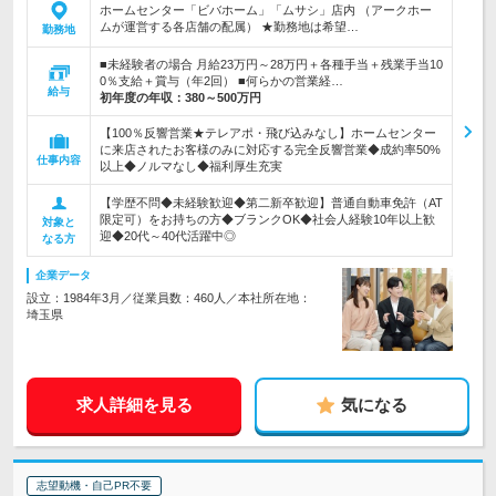
ホームセンター「ビバホーム」「ムサシ」店内 （アークホー
ムが運営する各店舗の配属） ★勤務地は希望…
勤務地
■未経験者の場合 月給23万円～28万円＋各種手当＋残業手当10
0％支給＋賞与（年2回） ■何らかの営業経…
給与
初年度の年収：
380～500万円
【100％反響営業★テレアポ・飛び込みなし】ホームセンター
に来店されたお客様のみに対応する完全反響営業◆成約率50%
仕事内容
以上◆ノルマなし◆福利厚生充実
【学歴不問◆未経験歓迎◆第二新卒歓迎】普通自動車免許（AT
限定可）をお持ちの方◆ブランクOK◆社会人経験10年以上歓
対象と
迎◆20代～40代活躍中◎
なる方
企業データ
設立：1984年3月／従業員数：460人／本社所在地：
埼玉県
求人詳細を見る
気になる
志望動機・自己PR不要