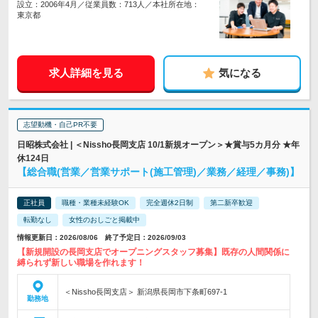
設立：2006年4月／従業員数：713人／本社所在地：
東京都
求人詳細を見る
気になる
志望動機・自己PR不要
日昭株式会社 | ＜Nissho長岡支店 10/1新規オープン＞★賞与5カ月分 ★年
休124日
【総合職(営業／営業サポート(施工管理)／業務／経理／事務)】
正社員
職種・業種未経験OK
完全週休2日制
第二新卒歓迎
転勤なし
女性のおしごと掲載中
情報更新日：2026/08/06 終了予定日：2026/09/03
【新規開設の長岡支店でオープニングスタッフ募集】既存の人間関係に
縛られず新しい職場を作れます！
＜Nissho長岡支店＞ 新潟県長岡市下条町697-1
勤務地