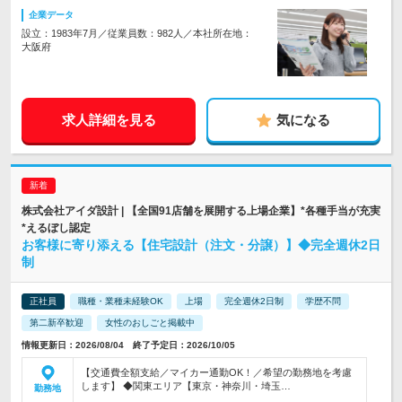
企業データ
設立：1983年7月／従業員数：982人／本社所在地：
大阪府
求人詳細を見る
気になる
株式会社アイダ設計 | 【全国91店舗を展開する上場企業】*各種手当が充実
*えるぼし認定
お客様に寄り添える【住宅設計（注文・分譲）】◆完全週休2日
制
正社員
職種・業種未経験OK
上場
完全週休2日制
学歴不問
第二新卒歓迎
女性のおしごと掲載中
情報更新日：2026/08/04 終了予定日：2026/10/05
【交通費全額支給／マイカー通勤OK！／希望の勤務地を考慮
します】 ◆関東エリア【東京・神奈川・埼玉…
勤務地