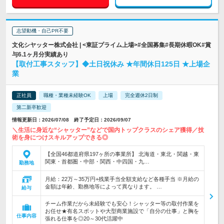
志望動機・自己PR不要
文化シヤッター株式会社 | <東証プライム上場>#全国募集#長期休暇OK#賞
与6.1ヶ月分実績あり
【取付工事スタッフ】◆土日祝休み ★年間休日125日 ★上場企
業
正社員
職種・業種未経験OK
上場
完全週休2日制
第二新卒歓迎
情報更新日：2026/07/08 終了予定日：2026/09/07
＼生活に身近な“シャッター”などで国内トップクラスのシェア獲得／技
術を身につけスキルアップできる◎
【全国46都道府県197ヶ所の事業所】 北海道・東北・関越・東
関東・首都圏・中部・関西・中四国・九…
勤務地
月給：22万～35万円+残業手当全額支給など各種手当 ※月給の
金額は年齢、勤務地等によって異なります。 …
給与
チーム作業だから未経験でも安心！シャッター等の取付作業を
お任せ★有名スポットや大型商業施設で「自分の仕事」と胸を
仕事内容
張れる仕事を◎20～30代活躍中