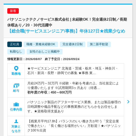
パナソニックテクノサービス株式会社 | 未経験OK！完全週休2日制／長期
休暇あり／20・30代活躍中
【総合職(サービスエンジニア/事務)】年休127日★残業少なめ
正社員
職種・業種未経験OK
完全週休2日制
第二新卒歓迎
転勤なし
女性のおしごと掲載中
情報更新日：2026/08/07 終了予定日：2026/09/24
★サービスエンジニア 北海道・茨城・栃木・埼玉・神奈川・
石川・新潟・長野・静岡での募集 ★事務 東…
勤務地
月給24万円～32万円 ※経験・年齢を考慮の上、当社規定によ
り優遇いたします ※試用期間3ヶ月あり（待遇…
給与
初年度の年収：
450～600万円
パナソニック製品のアフターサービス業務、または製品修理の
日時調整や備品手配などの事務業務のどちらかをお任せしま
仕事内容
す。★資格取得支援あり
【残業月平均17.8h】バランスのいい働き方が叶う「安定企業
で働きたい」「長く働ける場所がいい」方歓迎！★パナソニッ
対象と
ク100％出資
なる方