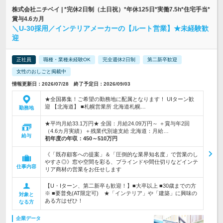
株式会社ニチベイ | *完休2日制（土日祝）*年休125日*実働7.5h*住宅手当*
賞与4.6カ月
＼U-30採用／インテリアメーカーの【ルート営業】★未経験歓
迎
正社員
職種・業種未経験OK
完全週休2日制
第二新卒歓迎
女性のおしごと掲載中
情報更新日：2026/07/28 終了予定日：2026/09/03
★全国募集！ご希望の勤務地に配属となります！ UIターン歓
迎 【北海道】 ■札幌営業所 北海道札幌…
勤務地
★平均月給33.1万円★ 全国：月給24.09万円～ ＋賞与年2回
（4.6カ月実績）＋残業代別途支給 北海道：月給…
給与
初年度の年収：
450～510万円
《「既存顧客への提案」＆「圧倒的な業界知名度」で営業のし
やすさ◎》窓や空間を彩る、ブラインドや間仕切りなどインテ
仕事内容
リア商材の営業をお任せします
【U・Iターン、第二新卒も歓迎！】■大卒以上 ■30歳までの方
※ ■要普免(AT限定可) ★「インテリア」や「建築」に興味の
対象と
ある方はぜひ！
なる方
企業データ