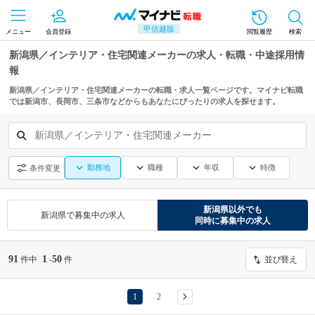
甲信越版
メニュー
会員登録
閲覧履歴
検索
新潟県／インテリア・住宅関連メーカーの求人・転職・中途採用情
報
新潟県／インテリア・住宅関連メーカーの転職・求人一覧ページです。マイナビ転職
では新潟市、長岡市、三条市などからもあなたにぴったりの求人を探せます。
新潟県／インテリア・住宅関連メーカー
勤務地
職種
年収
特徴
条件変更
新潟県
以外でも
新潟県
で募集中の求人
同時に募集中の求人
91
1
50
件中
-
件
並び替え
1
2