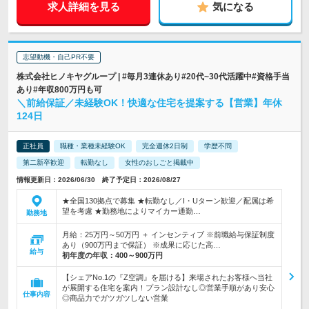
求人詳細を見る
気になる
志望動機・自己PR不要
株式会社ヒノキヤグループ | #毎月3連休あり#20代~30代活躍中#資格手当
あり#年収800万円も可
＼前給保証／未経験OK！快適な住宅を提案する【営業】年休
124日
正社員
職種・業種未経験OK
完全週休2日制
学歴不問
第二新卒歓迎
転勤なし
女性のおしごと掲載中
情報更新日：2026/06/30 終了予定日：2026/08/27
★全国130拠点で募集 ★転勤なし／I・Uターン歓迎／配属は希
望を考慮 ★勤務地によりマイカー通勤…
勤務地
月給：25万円～50万円 ＋ インセンティブ ※前職給与保証制度
あり（900万円まで保証） ※成果に応じた高…
給与
初年度の年収：
400～900万円
【シェアNo.1の『Z空調』を届ける】来場されたお客様へ当社
が展開する住宅を案内！プラン設計なし◎営業手順があり安心
仕事内容
◎商品力でガツガツしない営業