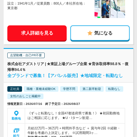
設立：1941年1月／従業員数：800人／本社所在地：
東京都
求人詳細を見る
気になる
志望動機・自己PR不要
株式会社アダストリア | ★東証上場グループ企業 ★育休取得率98.8％・復
帰率94.4％
全ブランドで募集！【アパレル販売】★地域限定・転勤なし
正社員
職種・業種未経験OK
学歴不問
第二新卒歓迎
転勤なし
女性のおしごと掲載中
情報更新日：2026/07/16 終了予定日：2026/08/27
《ずっと転勤なし！全国47都道府県で募集！》 ★初回勤務地
はご相談に応じます。 ★U・Iターン歓迎…
勤務地
月給22万円～36万円 + 時間外手当など ＋ 賞与年2回 ※経験・
年齢を考慮の上決定します。 ※試用期間3ヶ…
給与