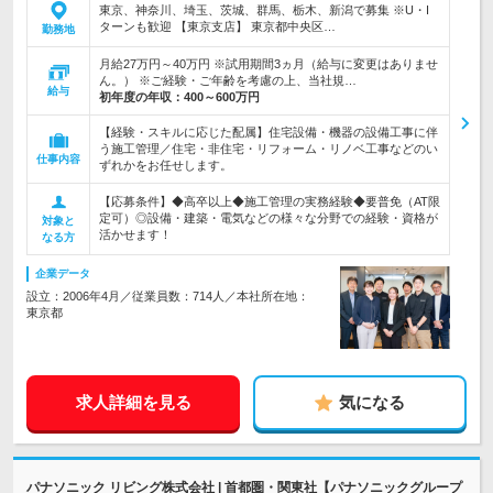
東京、神奈川、埼玉、茨城、群馬、栃木、新潟で募集 ※U・I
ターンも歓迎 【東京支店】 東京都中央区…
勤務地
月給27万円～40万円 ※試用期間3ヵ月（給与に変更はありませ
ん。） ※ご経験・ご年齢を考慮の上、当社規…
給与
初年度の年収：
400～600万円
【経験・スキルに応じた配属】住宅設備・機器の設備工事に伴
う施工管理／住宅・非住宅・リフォーム・リノベ工事などのい
仕事内容
ずれかをお任せします。
【応募条件】◆高卒以上◆施工管理の実務経験◆要普免（AT限
定可）◎設備・建築・電気などの様々な分野での経験・資格が
対象と
活かせます！
なる方
企業データ
設立：2006年4月／従業員数：714人／本社所在地：
東京都
求人詳細を見る
気になる
パナソニック リビング株式会社 | 首都圏・関東社【パナソニックグループ