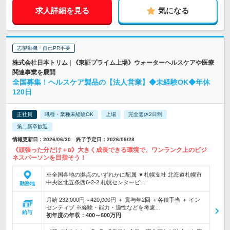
求人詳細を見る
気になる
志望動機・自己PR不要
株式会社日本トリム | 《東証プライム上場》ウォーターヘルスケアや医療
関連事業を展開
全国募集！ヘルスケア製品の【法人営業】◆未経験OK◆年休
120日
正社員
職種・業種未経験OK
上場
完全週休2日制
第二新卒歓迎
情報更新日：2026/06/30 終了予定日：2026/09/28
《頑張った分だけ＋α》大きく成長できる環境で、ワンランク上のビジ
ネスパーソンを目指そう！
※全国各地の拠点のいずれかに配属 ▼札幌支社 北海道札幌市
中央区北五条西6-2-2 札幌センタービ…
勤務地
月給 232,000円～420,000円 ＋ 賞与年2回 ＋各種手当 ＋ イン
センティブ ※経験・能力・適性などを考慮…
給与
初年度の年収：
400～600万円