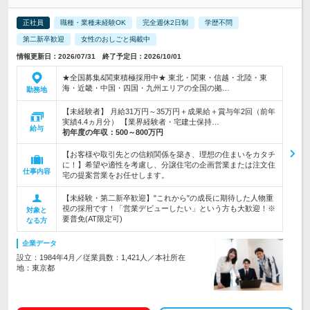
正社員
職種・業種未経験OK
完全週休2日制
学歴不問
第二新卒歓迎
女性のおしごと掲載中
情報更新日：2026/07/31 終了予定日：2026/10/01
★全国募集&関東積極採用中★ 東北・関東・信越・北陸・東
海・近畿・中国・四国・九州エリアの全国の拠…
勤務地
【未経験者】 月給31万円～35万円＋成果給＋賞与年2回（前年
実績4.4ヵ月分） 【業界経験者・宅建士保持…
給与
初年度の年収：
500～800万円
【お客様や取引先との信頼関係を築き、理想の住まいをカタチ
に！】希望や適性を考慮し、分譲住宅の企画営業または注文住
仕事内容
宅の提案営業をお任せします。
【未経験・第二新卒歓迎】"これから"の成長に期待した人物重
視の採用です！「営業デビューしたい」という方も大歓迎！※
対象と
要普免(AT限定可)
なる方
企業データ
設立：1984年4月／従業員数：1,421人／本社所在
地：東京都