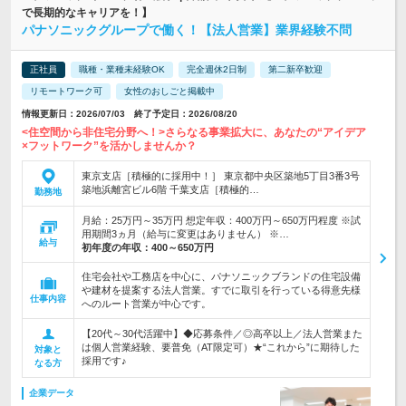
で長期的なキャリアを！】
パナソニックグループで働く！【法人営業】業界経験不問
正社員
職種・業種未経験OK
完全週休2日制
第二新卒歓迎
リモートワーク可
女性のおしごと掲載中
情報更新日：2026/07/03 終了予定日：2026/08/20
<住空間から非住宅分野へ！>さらなる事業拡大に、あなたの“アイデア
×フットワーク”を活かしませんか？
東京支店［積極的に採用中！］ 東京都中央区築地5丁目3番3号
築地浜離宮ビル6階 千葉支店［積極的…
勤務地
月給：25万円～35万円 想定年収：400万円～650万円程度 ※試
用期間3ヵ月（給与に変更はありません） ※…
給与
初年度の年収：
400～650万円
住宅会社や工務店を中心に、パナソニックブランドの住宅設備
や建材を提案する法人営業。すでに取引を行っている得意先様
仕事内容
へのルート営業が中心です。
【20代～30代活躍中】◆応募条件／◎高卒以上／法人営業また
は個人営業経験、要普免（AT限定可）★“これから”に期待した
対象と
採用です♪
なる方
企業データ