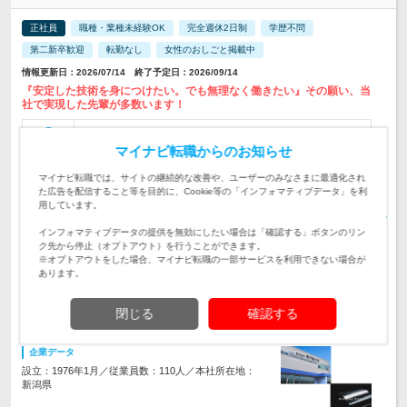
正社員
職種・業種未経験OK
完全週休2日制
学歴不問
第二新卒歓迎
転勤なし
女性のおしごと掲載中
情報更新日：2026/07/14 終了予定日：2026/09/14
『安定した技術を身につけたい。でも無理なく働きたい』その願い、当
社で実現した先輩が多数います！
【転勤なし｜マイカー通勤OK】 【本社/工場】 新潟県燕市大
字東太田959番地1号 【小関工場】…
マイナビ転職からのお知らせ
勤務地
マイナビ転職では、サイトの継続的な改善や、ユーザーのみなさまに最適化され
月給18.5万円～22万円＋各種手当 ※経験・スキル・年齢等に
た広告を配信すること等を目的に、Cookie等の「インフォマティブデータ」を利
応じて決定していきます。 ※試用期間3ヶ月あ…
給与
用しています。
初年度の年収：
320～370万円
インフォマティブデータの提供を無効にしたい場合は「確認する」ボタンのリン
【未経験向けの丁寧な研修＆マニュアル完備】■部品作りを支
ク先から停止（オプトアウト）を行うことができます。
える「溶接」「塗装」「プレス加工」いずれかを担当します。
仕事内容
※オプトアウトをした場合、マイナビ転職の一部サービスを利用できない場合が
★資格支援制度を完備◎
あります。
【未経験・第二新卒歓迎】◎高卒以上 ◎40歳まで(※) ◆地域
の優良企業で働きたい方、プライベートと両立できる職場を探
対象と
閉じる
確認する
している方はぜひ！
なる方
企業データ
設立：1976年1月／従業員数：110人／本社所在地：
新潟県