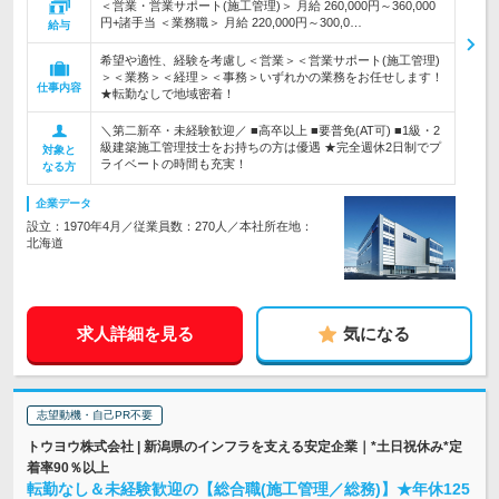
＜営業・営業サポート(施工管理)＞ 月給 260,000円～360,000
円+諸手当 ＜業務職＞ 月給 220,000円～300,0…
給与
希望や適性、経験を考慮し＜営業＞＜営業サポート(施工管理)
＞＜業務＞＜経理＞＜事務＞いずれかの業務をお任せします！
仕事内容
★転勤なしで地域密着！
＼第二新卒・未経験歓迎／ ■高卒以上 ■要普免(AT可) ■1級・2
級建築施工管理技士をお持ちの方は優遇 ★完全週休2日制でプ
対象と
ライベートの時間も充実！
なる方
企業データ
設立：1970年4月／従業員数：270人／本社所在地：
北海道
求人詳細を見る
気になる
志望動機・自己PR不要
トウヨウ株式会社 | 新潟県のインフラを支える安定企業｜*土日祝休み*定
着率90％以上
転勤なし＆未経験歓迎の【総合職(施工管理／総務)】★年休125