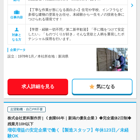
【丁寧な作業が形になる面白さ♪】住宅や学校、インフラなど
多様な建物の塗装をお任せ。未経験から一生モノの技術を身に
仕事内容
つけられる環境です！
【学歴・経験一切不問／第二新卒歓迎】「手に職をつけて安定
したい」「ものづくりが好き」そんな意欲と人柄を重視したポ
対象と
テンシャル採用を行います。
なる方
企業データ
設立：1978年1月／本社所在地：新潟県
求人詳細を見る
気になる
志望動機・自己PR不要
株式会社更科製作所 | 《 創業66年｜新潟の優良企業 》◆完全週休2日制◆
残業月10H以下
増収増益の安定企業で働く【製造スタッフ】年休123日／未経
験OK