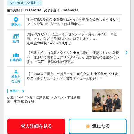
女性のおしごと掲載中
情報更新日：2026/07/28 終了予定日：2026/08/24
全国478営業拠点 ※勤務地はあなたの希望を優先します ※U・I
ターン歓迎 ※一部エリアは社用車の…
勤務地
月給29万1,500円以上＋インセンティブ＋賞与（年2回） ※経
験、スキルなどを考慮した上、決定します。 …
給与
初年度の年収：
450～800万円
【反響メインの営業スタイル】◆展示場にご来場されたお客様
へ、住まいに関するヒアリングを行い、注文住宅の提案を行い
仕事内容
ます ＊OJT・研修体制が充実◎
【「40歳以下限定」の採用です】◆高卒以上 ◆要普免 ＊経験
対象と
やスキルなどは一切不問！業界デビュー大歓迎！＊
なる方
企業データ
設立：1978年9月／従業員数：6,580人／本社所在
地：東京都 静岡県
求人詳細を見る
気になる