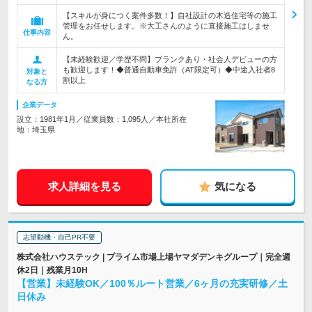
【スキルが身につく案件多数！】自社設計の木造住宅等の施工
管理をお任せします。※大工さんのように直接施工はしませ
仕事内容
ん。
【未経験歓迎／学歴不問】ブランクあり・社会人デビューの方
も歓迎します！◆普通自動車免許（AT限定可）◆中途入社者8
対象と
割以上
なる方
企業データ
設立：1981年1月／従業員数：1,095人／本社所在
地：埼玉県
求人詳細を見る
気になる
志望動機・自己PR不要
株式会社ハウステック | プライム市場上場ヤマダデンキグループ｜完全週
休2日｜残業月10H
【営業】未経験OK／100％ルート営業／6ヶ月の充実研修／土
日休み