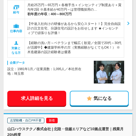
月給25万円～65万円＋各種手当＋インセンティブ制度あり＋賞
与年2回 ※基本給が40万円～は管理職採用の…
給与
初年度の年収：
400～800万円
【中途入社向けの研修があるから安心スタート！】完全自由設
計の注文住宅、分譲住宅の設計をお任せします ★インセンテ
仕事内容
ィブで頑張りを評価！
【経験の浅い方～ベテランまで幅広く歓迎／全国で20代～30代
が活躍中】◆建築学科卒の方（実務経験がなくてもOK！） ※
対象と
木造建築の設計経験者は優遇
なる方
企業データ
設立：1981年1月／従業員数：1,095人／本社所在
地：埼玉県
求人詳細を見る
気になる
志望動機・自己PR不要
山口ハウステクノ株式会社 | 北陸・信越エリアなど10拠点運営｜残業月
20h程度