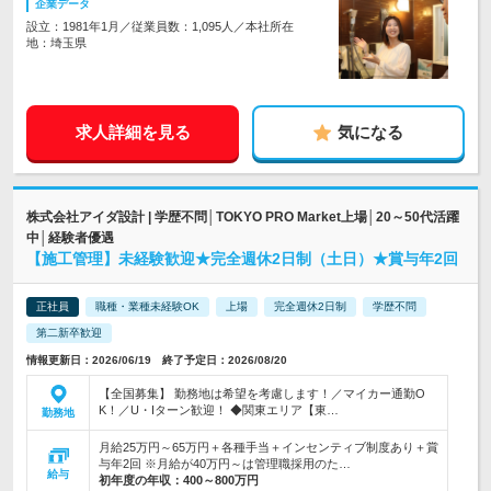
企業データ
設立：1981年1月／従業員数：1,095人／本社所在
地：埼玉県
求人詳細を見る
気になる
株式会社アイダ設計 | 学歴不問│TOKYO PRO Market上場│20～50代活躍
中│経験者優遇
【施工管理】未経験歓迎★完全週休2日制（土日）★賞与年2回
正社員
職種・業種未経験OK
上場
完全週休2日制
学歴不問
第二新卒歓迎
情報更新日：2026/06/19 終了予定日：2026/08/20
【全国募集】 勤務地は希望を考慮します！／マイカー通勤O
K！／U・Iターン歓迎！ ◆関東エリア【東…
勤務地
月給25万円～65万円＋各種手当＋インセンティブ制度あり＋賞
与年2回 ※月給が40万円～は管理職採用のた…
給与
初年度の年収：
400～800万円