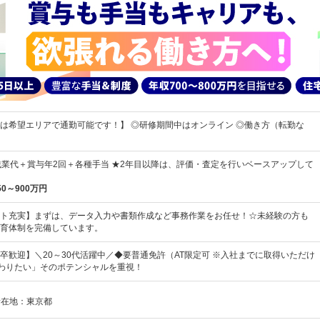
は希望エリアで通勤可能です！】 ◎研修期間中はオンライン ◎働き方（転勤な
残業代＋賞与年2回＋各種手当 ★2年目以降は、評価・査定を行いベースアップして
50～900万円
ト充実】まずは、データ入力や書類作成など事務作業をお任せ！☆未経験の方も
育体制を完備しています。
卒歓迎】＼20～30代活躍中／◆要普通免許（AT限定可 ※入社までに取得いただけ
変わりたい」そのポテンシャルを重視！
所在地：東京都