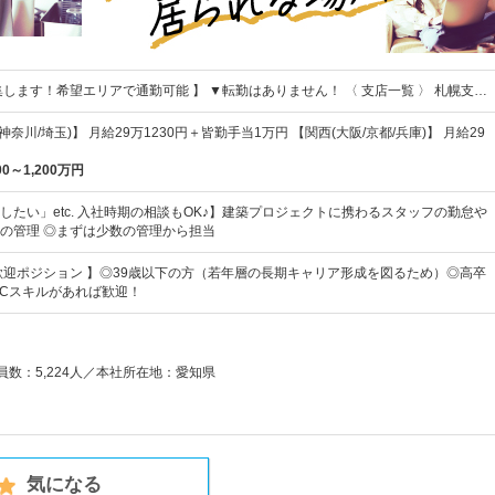
集します！希望エリアで通勤可能 】 ▼転勤はありません！ 〈 支店一覧 〉 札幌支…
神奈川/埼玉)】 月給29万1230円＋皆勤手当1万円 【関西(大阪/京都/兵庫)】 月給29
00～1,200万円
したい」etc. 入社時期の相談もOK♪】建築プロジェクトに携わるスタッフの勤怠や
の管理 ◎まずは少数の管理から担当
歓迎ポジション 】◎39歳以下の方（若年層の長期キャリア形成を図るため）◎高卒
PCスキルがあれば歓迎！
業員数：5,224人／本社所在地：愛知県
気になる