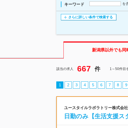
を
キーワード
さらに詳しい条件で検索する
新潟県
以外でも同
667
件
該当の求人
1～50件目
1
2
3
4
5
6
7
8
9
ユースタイルラボラトリー株式会社 |
日勤のみ【生活支援スタ