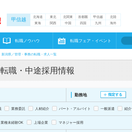
北海道
東北
北関東
首都圏
甲信越
北陸
甲信越
東海
関西
中国
四国
九州
海外
転職ノウハウ
転職フェア・イベント
新潟県／管理・事務の転職・求人一覧
・転職・中途採用情報
勤務地
指定する
員
業務委託
人材紹介
パート・アルバイト
一般派遣
紹介
業種未経験OK
上場企業
マネジャー採用