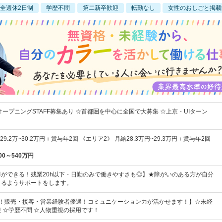
全週休2日制
学歴不問
第二新卒歓迎
転勤なし
女性のおしごと掲載
オープニングSTAFF募集あり ☆首都圏を中心に全国で大募集 ☆上京・UIターン
9.2万~30.2万円＋賞与年2回 《エリア2》 月給28.3万円~29.3万円＋賞与年2回
00～540万円
ができる！残業20h以下・日勤のみで働きやすさも◎】★障がいのある方が自分
きるようサポートをします。
割！販売・接客・営業経験者優遇！コミュニケーション力が活かせます！】☆未経
 ☆学歴不問 ☆人物重視の採用です！