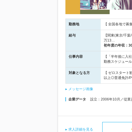
勤務地
【 全国各地で募
給与
【関東(東京/千葉/
万13…
初年度の年収：
3
仕事内容
【「半年後に入社
勤務スケジュール
対象となる方
【 ゼロスタート
以上◎普通免許/
メッセージ画像
企業データ
設立：2006年10月／従
求人詳細を見る