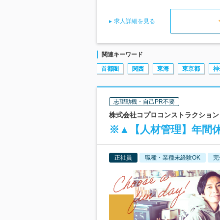
求人詳細を見る
関連キーワード
首都圏
関西
東海
東京都
神
志望動機・自己PR不要
株式会社コプロコンストラクション 
※▲【人材管理】年間休
正社員
職種・業種未経験OK
完