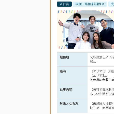
正社員
職種・業種未経験OK
完
勤務地
＼転勤無し／ ☆
移…
給与
《エリア1》 月給2
《エリア3…
初年度の年収：
4
仕事内容
【無料で資格取得
らしい生活がで
対象となる方
【未経験入社8
験・第二新卒歓迎