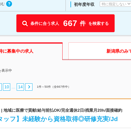
含む
特に指定しない
初年度年収
667
件
条件に合う求人
を検索する
時に募集中の求人
新潟県
のみ
を表示中
10
14
…
1
件～
50
件（全
667
件中）
 地域に医療で貢献/給与前払OK/完全週休2日/残業月20h/面接確約
ッフ】未経験から資格取得◎研修充実/Jd