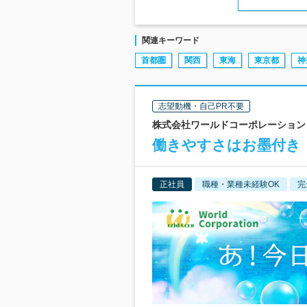
関連キーワード
首都圏
関西
東海
東京都
神
志望動機・自己PR不要
株式会社ワールドコーポレーション 
働きやすさはお墨付き！
正社員
職種・業種未経験OK
完