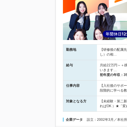
勤務地
【研修後の配属先
し）の相…
給与
月給22万円～＋
いきます…
初年度の年収：
3
仕事内容
【入社後のサポー
段階的に学べる教
対象となる方
【未経験・第二新
ればOK ）★「
企業データ
設立：2002年3月／本社