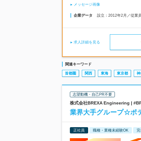
メッセージ画像
企業データ
設立：2012年2月／従業
求人詳細を見る
関連キーワード
首都圏
関西
東海
東京都
神
志望動機・自己PR不要
株式会社BREXA Engineering 
業界大手グループ☆ポ
正社員
職種・業種未経験OK
完