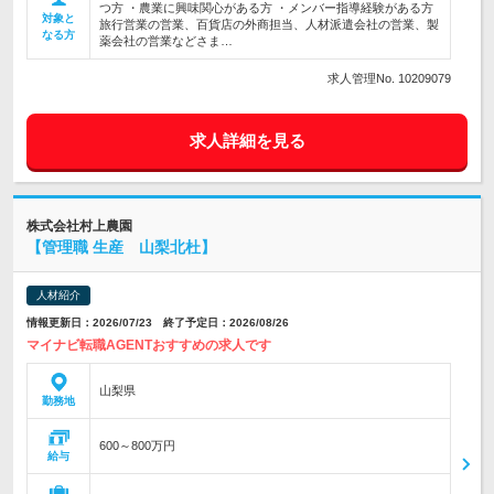
つ方 ・農業に興味関心がある方 ・メンバー指導経験がある方
対象と
旅行営業の営業、百貨店の外商担当、人材派遣会社の営業、製
なる方
薬会社の営業などさま…
求人管理No. 10209079
求人詳細を見る
株式会社村上農園
【管理職 生産 山梨北杜】
人材紹介
情報更新日：2026/07/23 終了予定日：2026/08/26
マイナビ転職AGENTおすすめの求人です
山梨県
勤務地
600～800万円
給与