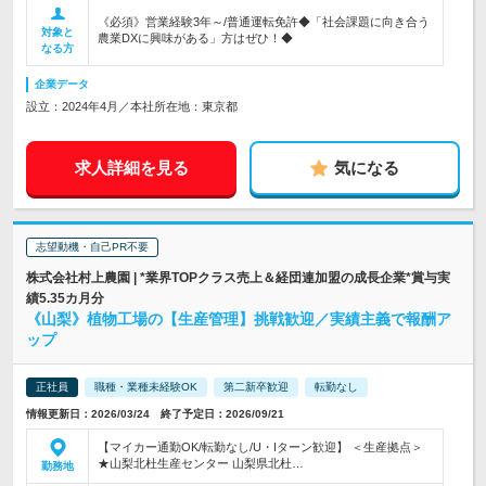
《必須》営業経験3年～/普通運転免許◆「社会課題に向き合う
対象と
農業DXに興味がある」方はぜひ！◆
なる方
企業データ
設立：2024年4月／本社所在地：東京都
求人詳細を見る
気になる
志望動機・自己PR不要
株式会社村上農園 | *業界TOPクラス売上＆経団連加盟の成長企業*賞与実
績5.35カ月分
《山梨》植物工場の【生産管理】挑戦歓迎／実績主義で報酬ア
ップ
正社員
職種・業種未経験OK
第二新卒歓迎
転勤なし
情報更新日：2026/03/24 終了予定日：2026/09/21
【マイカー通勤OK/転勤なし/U・Iターン歓迎】 ＜生産拠点＞
★山梨北杜生産センター 山梨県北杜…
勤務地