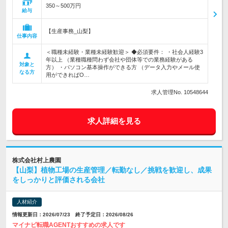
350～500万円
給与
【生産事務_山梨】
仕事内容
＜職種未経験・業種未経験歓迎＞ ◆必須要件： ・社会人経験3
年以上 （業種職種問わず会社や団体等での業務経験がある
対象と
方） ・パソコン基本操作ができる方 （データ入力やメール使
なる方
用ができればO…
求人管理No. 10548644
求人詳細を見る
株式会社村上農園
【山梨】植物工場の生産管理／転勤なし／挑戦を歓迎し、成果
をしっかりと評価される会社
人材紹介
情報更新日：2026/07/23 終了予定日：2026/08/26
マイナビ転職AGENTおすすめの求人です