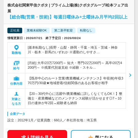
株式会社関東甲信クボタ | プライム上場(株)クボタグループ/松本フェア出
展
【総合職(営業・技術)】毎週日曜休み+土曜休み月平均2回以上
正社員
業種未経験OK
第二新卒歓迎
転勤なし
情報更新日：2026/07/21 終了予定日：2026/08/24
[基本転勤なし]長野・山梨・静岡・千葉・埼玉・茨城・神奈
川・栃木・群馬のいずれか ※通勤のしやすさ…
勤務地
[月給] 大卒/23万7200円～ 短大・専門/22万200円～ 高卒/20万4
200円～ ※残業代別途支給 ※経験・スキル…
給与
【既存中心のルート営業/農業機械メンテナンス】年収例)年収3
70万円/30歳★地域密着/信頼関係のあるお客様が相手
仕事内容
【20～30代中心に活躍中/農業機械に詳しくなくてもOK！】整
備士・産業機械などのメンテナンス経験が活かせます◎7～10
対象と
日の連休が年2回→経験者も納得
なる方
企業データ
設立：2012年1月／従業員数：660人／本社所在地：埼玉県
求人詳細を見る
気になる