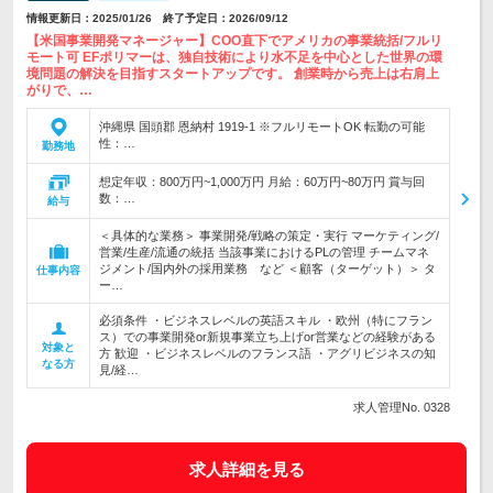
情報更新日：2025/01/26 終了予定日：2026/09/12
【米国事業開発マネージャー】COO直下でアメリカの事業統括/フルリ
モート可 EFポリマーは、独自技術により水不足を中心とした世界の環
境問題の解決を目指すスタートアップです。 創業時から売上は右肩上
がりで、…
沖縄県 国頭郡 恩納村 1919-1 ※フルリモートOK 転勤の可能
性：…
勤務地
想定年収：800万円~1,000万円 月給：60万円~80万円 賞与回
数：…
給与
＜具体的な業務＞ 事業開発/戦略の策定・実行 マーケティング/
営業/生産/流通の統括 当該事業におけるPLの管理 チームマネ
ジメント/国内外の採用業務 など ＜顧客（ターゲット）＞ タ
仕事内容
ー…
必須条件 ・ビジネスレベルの英語スキル ・欧州（特にフラン
ス）での事業開発or新規事業立ち上げor営業などの経験がある
対象と
方 歓迎 ・ビジネスレベルのフランス語 ・アグリビジネスの知
なる方
見/経…
求人管理No. 0328
求人詳細を見る