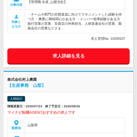
【管理職 生産_山梨北杜】
仕事内容
・チームや部門の目標達成に向けてマネジメントした経験を持
つ方 ・農業に興味関心がある方 ・メンバー指導経験がある方
対象と
旅行営業の営業、百貨店の外商担当、人材派遣会社の営業、製
なる方
薬会社の営業などさま…
求人管理No. 10209107
求人詳細を見る
株式会社村上農園
【生産事務 山梨】
人材紹介
情報更新日：2026/07/23 終了予定日：2026/08/26
マイナビ転職AGENTおすすめの求人です
山梨県
勤務地