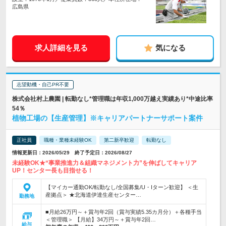
広島県
求人詳細を見る
気になる
志望動機・自己PR不要
株式会社村上農園 | 転勤なし*管理職は年収1,000万越え実績あり*中途比率
54％
植物工場の【生産管理】※キャリアパートナーサポート案件
正社員
職種・業種未経験OK
第二新卒歓迎
転勤なし
情報更新日：2026/05/29 終了予定日：2026/08/27
未経験OK★“事業推進力＆組織マネジメント力”を伸ばしてキャリア
UP！センター長も目指せる！
【マイカー通勤OK/転勤なし/全国募集/U・Iターン歓迎】 ＜生
産拠点＞ ★北海道伊達生産センター…
勤務地
■月給26万円～＋賞与年2回（賞与実績5.35カ月分）＋各種手当
＜管理職＞ 【月給】34万円～＋賞与年2回…
給与