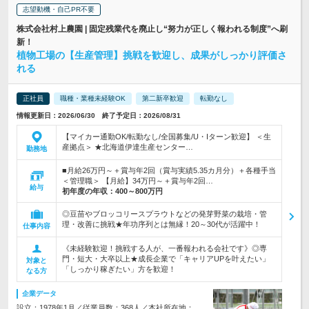
志望動機・自己PR不要
株式会社村上農園 | 固定残業代を廃止し“努力が正しく報われる制度”へ刷
新！
植物工場の【生産管理】挑戦を歓迎し、成果がしっかり評価さ
れる
正社員
職種・業種未経験OK
第二新卒歓迎
転勤なし
情報更新日：2026/06/30 終了予定日：2026/08/31
【マイカー通勤OK/転勤なし/全国募集/U・Iターン歓迎】 ＜生
産拠点＞ ★北海道伊達生産センター…
勤務地
■月給26万円～＋賞与年2回（賞与実績5.35カ月分）＋各種手当
＜管理職＞ 【月給】34万円～＋賞与年2回…
給与
初年度の年収：
400～800万円
◎豆苗やブロッコリースプラウトなどの発芽野菜の栽培・管
理・改善に挑戦★年功序列とは無縁！20～30代が活躍中！
仕事内容
《未経験歓迎！挑戦する人が、一番報われる会社です》◎専
門・短大・大卒以上★成長企業で「キャリアUPを叶えたい」
対象と
「しっかり稼ぎたい」方を歓迎！
なる方
企業データ
設立：1978年1月／従業員数：368人／本社所在地：