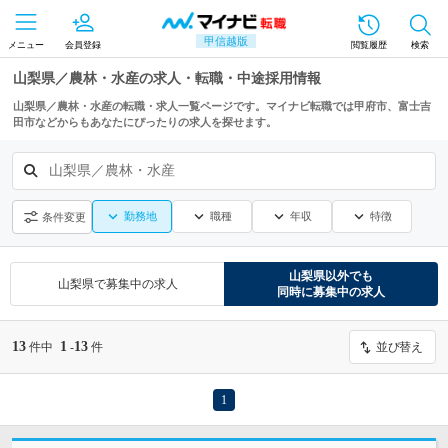
甲信越版
メニュー
会員登録
閲覧履歴
検索
山梨県／農林・水産の求人・転職・中途採用情報
山梨県／農林・水産の転職・求人一覧ページです。マイナビ転職では甲府市、富士吉
田市などからもあなたにぴったりの求人を探せます。
山梨県／農林・水産
勤務地
職種
年収
特徴
条件変更
山梨県
以外でも
山梨県
で募集中の求人
同時に募集中の求人
13
1
13
件中
-
件
並び替え
1