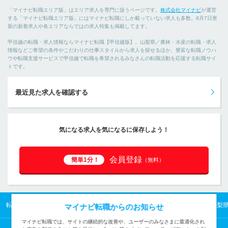
「マイナビ転職エリア版」はエリア求人を専門に扱うページです。
株式会社マイナビ
が運営
する「マイナビ転職エリア版」にはマイナビ転職にしか載っていない求人も多数。8月7日更
新の新着求人や各エリアならではの求人特集も掲載してます。
甲信越の転職・求人情報ならマイナビ転職【甲信越版】。山梨県／農林・水産の転職・求人
情報などご希望の条件やこだわりの仕事スタイルから求人を探せるほか、豊富な転職ノウハ
ウや転職支援サービスで甲信越で転職を希望されるみなさんの転職活動を応援する転職サイ
トです。
最近見た求人を確認する
気になる求人を気になるに保存しよう！
会員登録
簡単1分！
（無料）
転職TOP
甲信越の転職・求人情報TOP
山梨県の転職・求人情報TOP
山梨
マイナビ転職からのお知らせ
マイナビ転職では、サイトの継続的な改善や、ユーザーのみなさまに最適化され