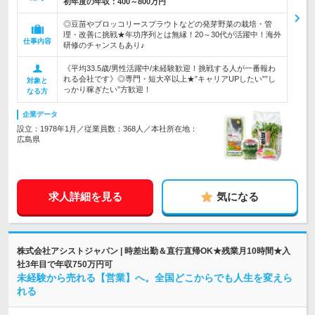
初年度の年収：
400～800万円
◎豆苗やブロッコリースプラウトなどの発芽野菜の栽培・管
理・改善に挑戦★年功序列とは無縁！20～30代が活躍中！海外
仕事内容
研修のチャンスもあり♪
《平均33.5歳/男性活躍中/未経験歓迎！挑戦する人が一番報わ
れる会社です》◎専門・短大卒以上★”キャリアUPしたい””し
対象と
っかり稼ぎたい”方歓迎！
なる方
企業データ
設立：1978年1月／従業員数：368人／本社所在地：
広島県
求人詳細を見る
気になる
株式会社アシストジャパン | 時差出勤＆直行直帰OK★残業月10時間★入
社3年目で年収750万円可
未経験から売れる【営業】へ。全国どこからでも人生を変えら
れる