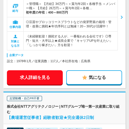
＜管理職＞ 【月給】34万円～＋賞与年2回＋各種手当 ＜メンバ
ー職＞ 【月給】26万円～＋賞与年2回＋各種…
給与
初年度の年収：
400～800万円
◎豆苗やブロッコリースプラウトなどの発芽野菜の栽培・管
理・改善に挑戦★年功序列とは無縁！20～30代が活躍中！
仕事内容
《未経験歓迎！挑戦する人が、一番報われる会社です》◎専
門・短大・大卒以上★成長企業で「キャリアUPを叶えたい」
対象と
「しっかり稼ぎたい」方を歓迎！
なる方
企業データ
設立：1978年1月／従業員数：117人／本社所在地：広島県
求人詳細を見る
気になる
志望動機・自己PR不要
株式会社NTTアグリテクノロジー | NTTグループ唯一第一次産業に取り組
む
【農場運営従事者】経験者歓迎★完全週休2日制