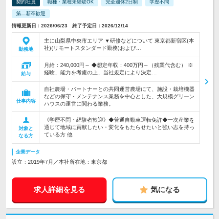
契約社員
職種・業種未経験OK
完全週休2日制
学歴不問
第二新卒歓迎
情報更新日：2026/06/23 終了予定日：2026/12/14
主に山梨県中央市エリア ▼研修などについて 東京都新宿区(本
社)(リモートスタンダード勤務)および…
勤務地
月給：240,000円～ ◆想定年収：400万円～（残業代含む） ※
経験、能力を考慮の上、当社規定により決定…
給与
自社農場・パートナーとの共同運営農場にて、施設・栽培機器
などの保守・メンテナンス業務を中心とした、大規模グリーン
仕事内容
ハウスの運営に関わる業務。
《学歴不問・経験者歓迎》◆普通自動車運転免許◆一次産業を
通じて地域に貢献したい・変化をもたらせたいと強い志を持っ
対象と
ている方 他
なる方
企業データ
設立：2019年7月／本社所在地：東京都
求人詳細を見る
気になる