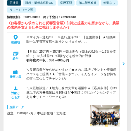
正社員
職種・業種未経験OK
学歴不問
第二新卒歓迎
転勤なし
リモートワーク可
情報更新日：2026/08/03 終了予定日：2026/10/01
《お客様から求められる反響型営業》知識と提案力を磨きながら、農業
の未来を支える仕事に挑戦しませんか？
※マイカー通勤OK！ ※直行直帰OK！ 【全国勤務】 ★研修期
間中は宇都宮支店へ出社となりますが、…
勤務地
【月給】25万円～35万円＋売上歩合（売上の0.8％～1.7％を支
給！） ※入社前のご経験などを総合的に評価…
給与
初年度の年収：
350～600万円
＼反響営業だから始めやすい／★きのこ栽培プラントや農畜産
ハウスをご提案！★「営業＝きつい」そんなイメージをお持ち
仕事内容
の方も安心してチャレンジ♪
＼未経験歓迎／★地方出身の先輩も活躍中★【応募条件】◎39
歳以下の方◆残業は月10Hほど◆実績に応じたインセンティブ
対象と
あり◆リモートワークもOK
なる方
企業データ
設立：1980年12月／本社所在地：北海道