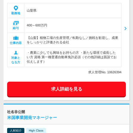
山梨県
勤務地
400～600万円
給与
【山梨】植物工場の生産管理／転勤なし／挑戦を歓迎し、成果
をしっかりと評価される会社
仕事内容
・農業に少しでも興味をお持ちの方 ・新たな環境で成長した
い方 資格 第一種普通自動車免許必須（その他詳細は面談でお
対象と
伝えします）
なる方
求人管理No. 10626394
求人詳細を見る
社名非公開
米国事業開発マネージャー
人材紹介
High Class