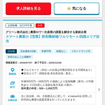
求人詳細を見る
気になる
志望動機・自己PR不要
グリーン株式会社 | 農業AIで一次産業の課題を解決する新鋭企業
スマート農業の【営業】部長職候補/フルリモート/四国エリア担
当
正社員
完全週休2日制
学歴不問
転勤なし
リモートワーク可
女性のおしごと掲載中
情報更新日：2026/07/07 終了予定日：2026/12/28
◆フルリモート（本社への出張は年数回発生する可能性あり）
◆担当エリア：四国全域 本社所在地：東京…
勤務地
年俸500万円～1000万円 ※成績により追加報酬（賞与）の可能
性あり ※12分割した金額を毎月支給 ※能力…
給与
初年度の年収：
500～1,000万円
主に自治体、JA、大規模法人に対して、e-kakashiを活用した
科学的な農業の提案営業を行っていただきます。
仕事内容