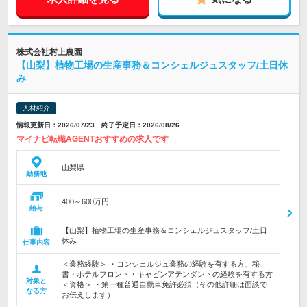
株式会社村上農園
【山梨】植物工場の生産事務＆コンシェルジュスタッフ/土日休
み
人材紹介
情報更新日：2026/07/23 終了予定日：2026/08/26
マイナビ転職AGENTおすすめの求人です
山梨県
勤務地
400～600万円
給与
【山梨】植物工場の生産事務＆コンシェルジュスタッフ/土日
休み
仕事内容
＜業務経験＞ ・コンシェルジュ業務の経験を有する方、秘
書・ホテルフロント・キャビンアテンダントの経験を有する方
対象と
＜資格＞ ・第一種普通自動車免許必須（その他詳細は面談で
なる方
お伝えします）