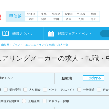
北海道
東北
北関東
首都圏
甲信越
北陸
甲信越
東海
関西
中国
四国
九州
海外
転職ノウハウ
転職フェア・イベント
山梨県／プラント・エンジニアリングの転職・求人一覧
ニアリングメーカーの求人・転職・
指定しない
勤務地
指定する
員
業務委託
人材紹介
パート・アルバイト
一般派遣
紹介
業種未経験OK
上場企業
マネジャー採用