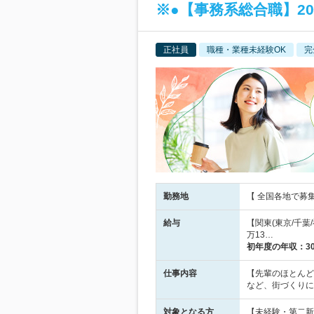
※●【事務系総合職】20
正社員
職種・業種未経験OK
完
勤務地
【 全国各地で募
給与
【関東(東京/千葉/
万13…
初年度の年収：
3
仕事内容
【先輩のほとんど
など、街づくりに
対象となる方
【未経験・第二新