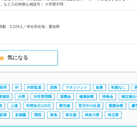
」など入社時期も相談可！ ※学歴不問
業員数：5,224人／本社所在地：愛知県
気になる
採用
IR
内部監査
庶務
マネジメント
急募
転勤なし
賃補助
分煙
女性管理職
退職金
健康診断
持株会
確定拠出
員
上場
年間休日120日
寮完備
育児中の社員
看護休暇
慶
直帰
首都圏
関西
東海
東京都
神奈川県
埼玉県