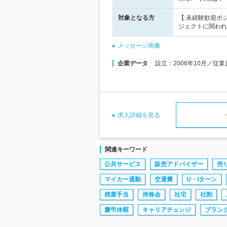
対象となる方
【 未経験歓迎ポ
ジェクトに関われ
メッセージ画像
企業データ
設立：2006年10月／従
求人詳細を見る
関連キーワード
公共サービス
販売アドバイザー
売
マイカー通勤
交通費
U・Iターン
残業手当
持株会
社宅
社割
慶弔休暇
キャリアチェンジ
ブランク