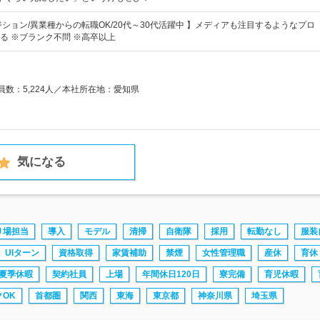
ジション/異業種からの転職OK/20代～30代活躍中 】メディアも注目するようなプロ
る ※ブランク不問 ※高卒以上
業員数：5,224人／本社所在地：愛知県
気になる
り場担当
導入
モデル
清掃
自衛隊
採用
転勤なし
服装
UIターン
資格取得
家賃補助
禁煙
女性管理職
産休
育休
夏季休暇
契約社員
上場
年間休日120日
寮完備
育児休暇
OK
首都圏
関西
東海
東京都
神奈川県
埼玉県