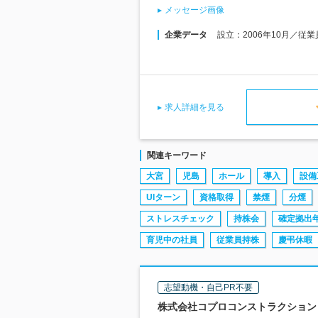
メッセージ画像
企業データ
設立：2006年10月／従
求人詳細を見る
関連キーワード
大宮
児島
ホール
導入
設備
UIターン
資格取得
禁煙
分煙
ストレスチェック
持株会
確定拠出
育児中の社員
従業員持株
慶弔休暇
志望動機・自己PR不要
株式会社コプロコンストラクション |