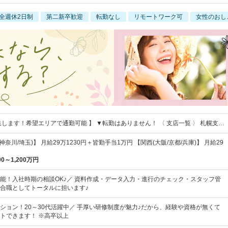
全週休2日制
第二新卒歓迎
転勤なし
リモートワーク可
女性のおし
集します！希望エリアで通勤可能 】 ▼転勤はありません！ 〈 支店一覧 〉 札幌支…
神奈川/埼玉)】 月給29万1230円＋皆勤手当1万円 【関西(大阪/京都/兵庫)】 月給29
00～1,200万円
能！入社時期の相談OK♪／ 資料作成・データ入力・進行のチェック・スタッフ管
合職としてトータルに担います♪
ション！20～30代活躍中／ 手厚い研修制度が魅力♪だから、経験や資格が無くて
トできます！ ※高卒以上