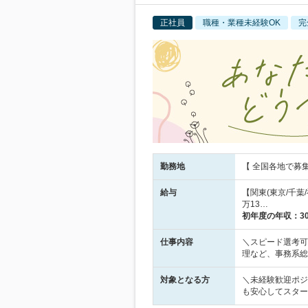
正社員
職種・業種未経験OK
完
勤務地
【 全国各地で募
給与
【関東(東京/千葉/
万13…
初年度の年収：
3
仕事内容
＼スピード選考可
理など、事務系総
対象となる方
＼未経験歓迎ポジ
も安心してスター