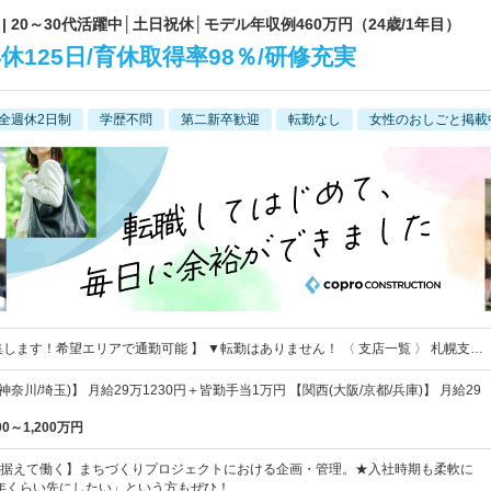
 20～30代活躍中│土日祝休│モデル年収例460万円（24歳/1年目）
125日/育休取得率98％/研修充実
全週休2日制
学歴不問
第二新卒歓迎
転勤なし
女性のおしごと掲載
集します！希望エリアで通勤可能 】 ▼転勤はありません！ 〈 支店一覧 〉 札幌支…
神奈川/埼玉)】 月給29万1230円＋皆勤手当1万円 【関西(大阪/京都/兵庫)】 月給29
00～1,200万円
据えて働く】まちづくりプロジェクトにおける企画・管理。★入社時期も柔軟に
年くらい先にしたい」という方もぜひ！