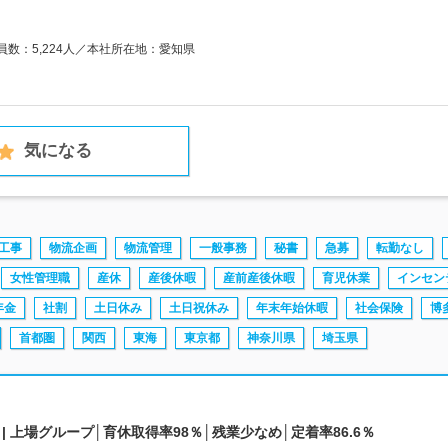
業員数：5,224人／本社所在地：愛知県
気になる
工事
物流企画
物流管理
一般事務
秘書
急募
転勤なし
女性管理職
産休
産後休暇
産前産後休暇
育児休業
インセン
年金
社割
土日休み
土日祝休み
年末年始休暇
社会保険
博
首都圏
関西
東海
東京都
神奈川県
埼玉県
 上場グループ│育休取得率98％│残業少なめ│定着率86.6％