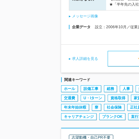
★「半年先の入社
メッセージ画像
企業データ
設立：2006年10月／従
求人詳細を見る
関連キーワード
ホール
設備工事
総務
人事
交通費
U・Iターン
資格取得
家
年末年始休暇
寮
社会保険
正社
キャリアチェンジ
ブランクOK
直行
志望動機・自己PR不要