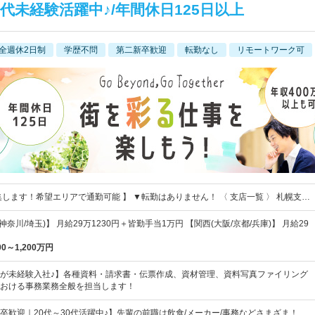
代未経験活躍中♪/年間休日125日以上
全週休2日制
学歴不問
第二新卒歓迎
転勤なし
リモートワーク可
集します！希望エリアで通勤可能 】 ▼転勤はありません！ 〈 支店一覧 〉 札幌支…
神奈川/埼玉)】 月給29万1230円＋皆勤手当1万円 【関西(大阪/京都/兵庫)】 月給29
00～1,200万円
が未経験入社♪】各種資料・請求書・伝票作成、資材管理、資料写真ファイリング
おける事務業務全般を担当します！
卒歓迎｜20代～30代活躍中♪】先輩の前職は飲食/メーカー/事務などさまざま！