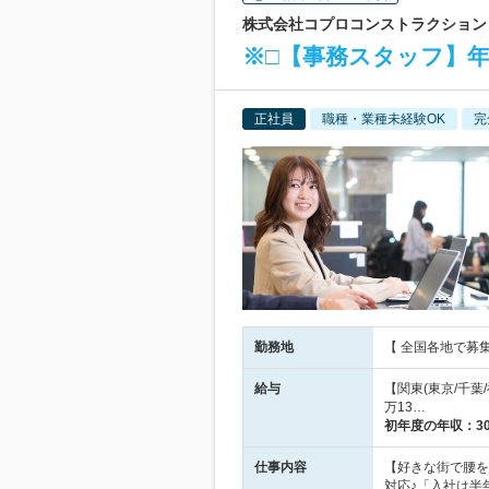
株式会社コプロコンストラクション |
※□【事務スタッフ】年休
正社員
職種・業種未経験OK
完
勤務地
【 全国各地で募
給与
【関東(東京/千葉/
万13…
初年度の年収：
3
仕事内容
【好きな街で腰を
対応♪「入社は半