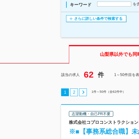
を
キーワード
さらに詳しい条件で検索する
山梨県
以外でも同
62
件
該当の求人
1～50件目を
1
2
1
件～
50
件（全
62
件中）
志望動機・自己PR不要
株式会社コプロコンストラクション |
※■【事務系総合職】未