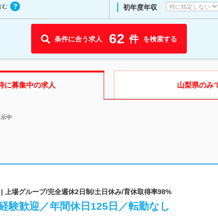
含む
特に指定しない
初年度年収
62
件
条件に合う求人
を検索する
時に募集中の求人
山梨県
のみ
表示中
 上場グループ/完全週休2日制/土日休み/育休取得率98%
経験歓迎／年間休日125日／転勤なし