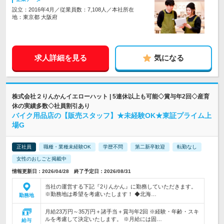
設立：2016年4月／従業員数：7,108人／本社所在
地：東京都 大阪府
求人詳細を見る
気になる
株式会社２りんかんイエローハット | 5連休以上も可能◇賞与年2回◇産育
休の実績多数◇社員割引あり
バイク用品店の【販売スタッフ】★未経験OK★東証プライム上
場G
正社員
職種・業種未経験OK
学歴不問
第二新卒歓迎
転勤なし
女性のおしごと掲載中
情報更新日：2026/04/28 終了予定日：2026/08/31
当社の運営する下記『2りんかん』に勤務していただきます。
※勤務地は希望を考慮いたします！ ◆北海…
勤務地
月給23万円～35万円＋諸手当＋賞与年2回 ※経験・年齢・スキ
ルを考慮して決定いたします。 ※月給には固…
給与