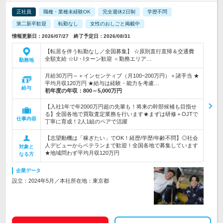
正社員
職種・業種未経験OK
完全週休2日制
学歴不問
第二新卒歓迎
転勤なし
女性のおしごと掲載中
情報更新日：2026/07/27 終了予定日：2026/08/31
【転居を伴う転勤なし／全国募集】 ☆原則直行直帰＆交通費
全額支給 ☆U・Iターン歓迎 ＜勤務エリア…
勤務地
月給30万円～＋インセンティブ（月100~200万円）＋諸手当 ★
平均月収120万円 ★給与は経験・能力を考慮…
給与
初年度の年収：
800～5,000万円
【入社1年で年2000万円超の先輩も！将来の幹部候補も目指せ
る】全国各地で買取査定業務を行います★まずは研修＋OJTで
仕事内容
丁寧に育成！2人1組のペアで活躍
【志望動機は「稼ぎたい」でOK！経歴/学歴/年齢不問】◎社会
人デビューからベテランまで歓迎！全国各地で募集しています
対象と
★地域問わず平均月収120万円
なる方
企業データ
設立：2024年5月／本社所在地：東京都