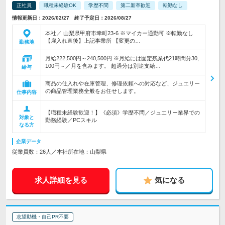
正社員
職種未経験OK
学歴不問
第二新卒歓迎
転勤なし
情報更新日：2026/02/27 終了予定日：2026/08/27
本社／ 山梨県甲府市幸町23-6 ※マイカー通勤可 ※転勤なし
【雇入れ直後】上記事業所 【変更の…
勤務地
月給222,500円～240,500円 ※月給には固定残業代21時間分30,
100円～／月を含みます。 超過分は別途支給…
給与
商品の仕入れや在庫管理、修理依頼への対応など、ジュエリー
の商品管理業務全般をお任せします。
仕事内容
【職種未経験歓迎！】《必須》学歴不問／ジュエリー業界での
対象と
勤務経験／PCスキル
なる方
企業データ
従業員数：26人／本社所在地：山梨県
求人詳細を見る
気になる
志望動機・自己PR不要