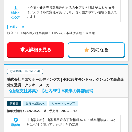
《必須》◆販売接客経験がある方◆店長の経験がある方|★ラ
イフスタイルの変化があっても、長く働きやすい環境を整えて
対象と
います。
なる方
企業データ
設立：1973年5月／従業員数：1,055人／本社所在地：東京都
求人詳細を見る
気になる
志望動機・自己PR不要
株式会社ちぼりホールディングス | ◆2025年モンドセレクションで最高金
賞を受賞！クッキーメーカー
《山梨支社募集》【社内SE】#将来の幹部候補
正社員
業種未経験OK
リモートワーク可
情報更新日：2026/05/22 終了予定日：2026/11/12
【山梨支社】 山梨県甲府市下曽根町3402-3 就業開始後2～4ヶ
月は会社に慣れていただくために原…
勤務地