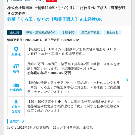
株式会社澤田屋 | <創業114年・手づくりにこだわり>レア求人！製菓が好
きな方必見
銘菓「くろ玉」などの【和菓子職人】★未経験OK
正社員
職種・業種未経験OK
学歴不問
第二新卒歓迎
転勤なし
情報更新日：2026/04/14 終了予定日：2026/10/12
【転勤なし】 ★マイカー通勤OK／無料の駐車場あり ★UIター
ン歓迎 ＜本社・工場＞ 山梨県甲府市…
勤務地
月給20万円～30万円＋諸手当＋賞与年2回 ※経験・スキルを考
慮し決定いたします。 ※試用期間3ヶ月（そ…
給与
初年度の年収：
300～450万円
【老舗の伝統＋アイデアでヒット商品続々】当社のロングセラ
ー商品「くろ玉」の製造を中心にお任せ。＜将来的には商品開
仕事内容
発にチャレンジできます！＞
【20～30代活躍中】◆「食」に関する仕事の経験がある方 ※
食品製造や飲食店での調理など「食」に関する仕事の経験者を
対象と
幅広く求めています！
なる方
企業データ
設立：1911年6月／従業員数：26人／本社所在地：山梨県