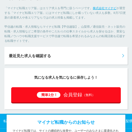
「マイナビ転職エリア版」はエリア求人を専門に扱うページです。
株式会社マイナビ
が運営
する「マイナビ転職エリア版」にはマイナビ転職にしか載っていない求人も多数。8月7日更
新の新着求人や各エリアならではの求人特集も掲載してます。
甲信越の転職・求人情報ならマイナビ転職【甲信越版】。山梨県／通信販売・ネット販売の
転職・求人情報などご希望の条件やこだわりの仕事スタイルから求人を探せるほか、豊富な
転職ノウハウや転職支援サービスで甲信越で転職を希望されるみなさんの転職活動を応援す
る転職サイトです。
最近見た求人を確認する
気になる求人を気になるに保存しよう！
会員登録
簡単1分！
（無料）
転職TOP
甲信越の転職・求人情報TOP
山梨県の転職・求人情報TOP
山梨
マイナビ転職からのお知らせ
マイナビ転職では、サイトの継続的な改善や、ユーザーのみなさまに最適化され