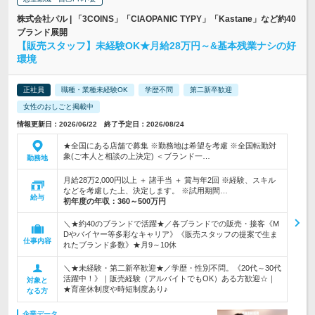
株式会社パル | 「3COINS」「CIAOPANIC TYPY」「Kastane」など約40
ブランド展開
【販売スタッフ】未経験OK★月給28万円～&基本残業ナシの好
環境
正社員
職種・業種未経験OK
学歴不問
第二新卒歓迎
女性のおしごと掲載中
情報更新日：2026/06/22 終了予定日：2026/08/24
★全国にある店舗で募集 ※勤務地は希望を考慮 ※全国転勤対
象(ご本人と相談の上決定) ＜ブランド一…
勤務地
月給28万2,000円以上 ＋ 諸手当 ＋ 賞与年2回 ※経験、スキル
などを考慮した上、決定します。 ※試用期間…
給与
初年度の年収：
360～500万円
＼★約40のブランドで活躍★／各ブランドでの販売・接客《M
Dやバイヤー等多彩なキャリア》《販売スタッフの提案で生ま
仕事内容
れたブランド多数》★月9～10休
＼★未経験・第二新卒歓迎★／学歴・性別不問。《20代～30代
活躍中！》｜販売経験（アルバイトでもOK）ある方歓迎☆｜
対象と
★育産休制度や時短制度あり♪
なる方
企業データ