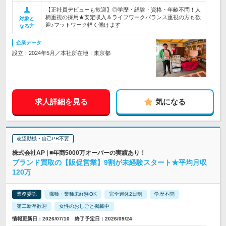
【正社員デビューも歓迎】◎学歴・経験・資格・年齢不問！人
柄重視の採用★安定収入＆ライフワークバランス重視の方も歓
対象と
迎♪フットワーク軽く働けます
なる方
企業データ
設立：2024年5月／本社所在地：東京都
求人詳細を見る
気になる
志望動機・自己PR不要
株式会社AP | ■年商5000万オーバーの実績あり！
ブランド買取の【販促営業】9割が未経験スタート★平均月収
120万
業務委託
職種・業種未経験OK
完全週休2日制
学歴不問
第二新卒歓迎
女性のおしごと掲載中
情報更新日：2026/07/10 終了予定日：2026/09/24