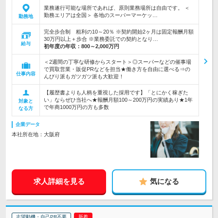
業務遂行可能な場所であれば、原則業務場所は自由です。 ＜
勤務エリアは全国＞ 各地のスーパーマーケッ…
勤務地
完全歩合制 粗利の10～20％ ※契約開始2ヶ月は固定報酬月額
30万円以上＋歩合 ※業務委託での契約となり…
給与
初年度の年収：
800～2,000万円
＜2週間の丁寧な研修からスタート＞◎スーパーなどの催事場
で買取営業・販促PRなどを担当★働き方を自由に選べる⇒の
仕事内容
んびり派もガツガツ派も大歓迎！
【履歴書よりも人柄を重視した採用です】「とにかく稼ぎた
い」ならぜひ当社へ★報酬月額100～200万円の実績あり★1年
対象と
で年商1000万円の方も多数
なる方
企業データ
本社所在地：大阪府
求人詳細を見る
気になる
志望動機・自己PR不要