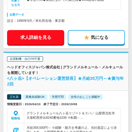
対象と
なる方
企業データ
設立：1995年9月／本社所在地：東京都
求人詳細を見る
気になる
志望動機・自己PR不要
ヘッドオフィスジャパン株式会社 | グランドメルキュール・メルキュール
を展開しています！
<八ヶ岳>【オペレーション運営部長】★月給35万円～★賞与年
2回
正社員
業種未経験OK
学歴不問
女性のおしごと掲載中
情報更新日：2026/04/10 終了予定日：2026/10/08
グランドメルキュール八ヶ岳リゾート＆スパ／ 山梨県北杜市
大泉町西井出8240番地1039 ※転勤：…
勤務地
月給359,500円～ ※経験・能力を考慮の上、当社規定により決