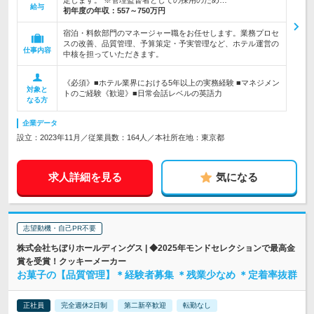
定します。 ※管理監督者としての採用のため…
給与
初年度の年収：
557～750万円
宿泊・料飲部門のマネージャー職をお任せします。業務プロセ
スの改善、品質管理、予算策定・予実管理など、ホテル運営の
仕事内容
中核を担っていただきます。
《必須》■ホテル業界における5年以上の実務経験 ■マネジメン
対象と
トのご経験《歓迎》■日常会話レベルの英語力
なる方
企業データ
設立：2023年11月／従業員数：164人／本社所在地：東京都
求人詳細を見る
気になる
志望動機・自己PR不要
株式会社ちぼりホールディングス | ◆2025年モンドセレクションで最高金
賞を受賞！クッキーメーカー
お菓子の【品質管理】＊経験者募集 ＊残業少なめ ＊定着率抜群
正社員
完全週休2日制
第二新卒歓迎
転勤なし