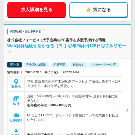
求人詳細を見る
気になる
志望動機・自己PR不要
株式会社フォービス | 大手企業のEC案件を多数手掛ける環境
Web開発経験を活かせる【PL】◎年間休日125日◎フルリモー
ト
正社員
完全週休2日制
学歴不問
転勤なし
リモートワーク可
情報更新日：2026/07/14 終了予定日：2027/01/04
本社 東京都港区六本木1-9-10 アークヒルズ仙石山森タワー26F
※便宜上、本社住所を明記して…
勤務地
月給：500,000円～666,000円 ※試用期間3ヶ月あり(待遇に変
更なし)
給与
初年度の年収：
600～800万円
PLとしてECのフルフィルメント開発についての業務をお任せ
いたします。
仕事内容
◆学歴不問◆業務においての責任感◆Web開発の経験