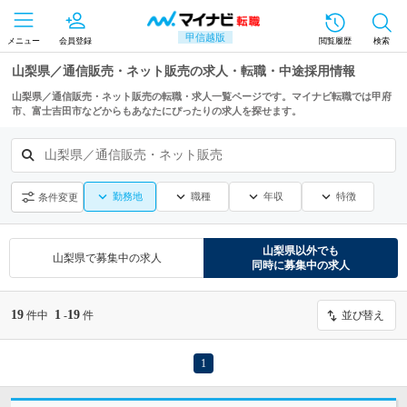
甲信越版
メニュー
会員登録
閲覧履歴
検索
山梨県／通信販売・ネット販売の求人・転職・中途採用情報
山梨県／通信販売・ネット販売の転職・求人一覧ページです。マイナビ転職では甲府
市、富士吉田市などからもあなたにぴったりの求人を探せます。
山梨県／通信販売・ネット販売
勤務地
職種
年収
特徴
条件変更
山梨県
以外でも
山梨県
で募集中の求人
同時に募集中の求人
19
1
19
件中
-
件
並び替え
1