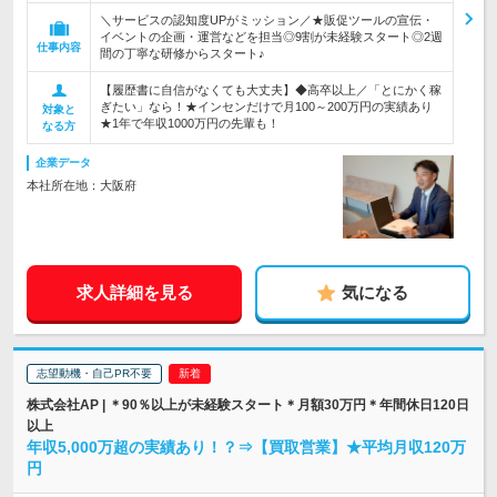
＼サービスの認知度UPがミッション／★販促ツールの宣伝・
イベントの企画・運営などを担当◎9割が未経験スタート◎2週
仕事内容
間の丁寧な研修からスタート♪
【履歴書に自信がなくても大丈夫】◆高卒以上／「とにかく稼
ぎたい」なら！★インセンだけで月100～200万円の実績あり
対象と
★1年で年収1000万円の先輩も！
なる方
企業データ
本社所在地：大阪府
求人詳細を見る
気になる
志望動機・自己PR不要
株式会社AP | ＊90％以上が未経験スタート＊月額30万円＊年間休日120日
以上
年収5,000万超の実績あり！？⇒【買取営業】★平均月収120万
円