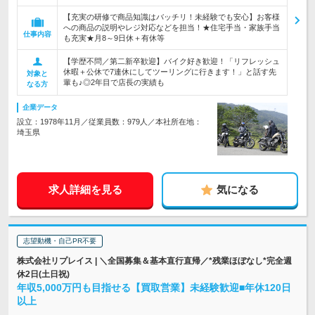
【充実の研修で商品知識はバッチリ！未経験でも安心】お客様
への商品の説明やレジ対応などを担当！★住宅手当・家族手当
仕事内容
も充実★月8～9日休＋有休等
【学歴不問／第二新卒歓迎】バイク好き歓迎！「リフレッシュ
休暇＋公休で7連休にしてツーリングに行きます！」と話す先
対象と
輩も♪◎2年目で店長の実績も
なる方
企業データ
設立：1978年11月／従業員数：979人／本社所在地：
埼玉県
求人詳細を見る
気になる
志望動機・自己PR不要
株式会社リプレイス | ＼全国募集＆基本直行直帰／*残業ほぼなし*完全週
休2日(土日祝)
年収5,000万円も目指せる【買取営業】未経験歓迎■年休120日
以上