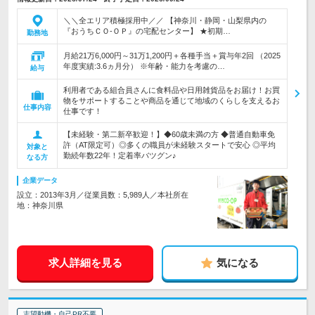
＼＼全エリア積極採用中／／ 【神奈川・静岡・山梨県内の
『おうちＣＯ-ＯＰ』の宅配センター】 ★初期…
勤務地
月給21万6,000円～31万1,200円＋各種手当＋賞与年2回 （2025
年度実績:3.6ヵ月分） ※年齢・能力を考慮の…
給与
利用者である組合員さんに食料品や日用雑貨品をお届け！お買
物をサポートすることや商品を通じて地域のくらしを支えるお
仕事内容
仕事です！
【未経験・第二新卒歓迎！】◆60歳未満の方 ◆普通自動車免
許（AT限定可）◎多くの職員が未経験スタートで安心 ◎平均
対象と
勤続年数22年！定着率バツグン♪
なる方
企業データ
設立：2013年3月／従業員数：5,989人／本社所在
地：神奈川県
求人詳細を見る
気になる
志望動機・自己PR不要