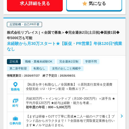
求人詳細を見る
気になる
志望動機・自己PR不要
株式会社リプレイス | ＜全国で募集＞◆完全週休2日(土日祝)◆面接1回◆
年5000万も可能
未経験から月30万スタート★【販促・PR営業】年休120日*残業
なし
正社員
職種・業種未経験OK
完全週休2日制
学歴不問
第二新卒歓迎
転勤なし
女性のおしごと掲載中
情報更新日：2026/07/27 終了予定日：2026/08/31
【転居を伴う転勤なし／全国募集】 ☆原則直行直帰＆交通費
全額支給 ☆U・Iターン歓迎 ＜勤務エリア…
勤務地
月給30万円～＋インセンティブ（月100~200万円）＋諸手当 ★
平均月収120万円 ★給与は経験・能力を考慮…
給与
初年度の年収：
800～5,000万円
【まずは研修＋OJTで丁寧に育成★二人一組のペアで働く】ブ
ランド品からガラクタまで！？全国各地で買取査定業務を行い
仕事内容
ます★ノルマはありません