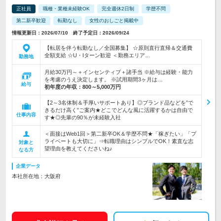
正社員
職種・業種未経験OK
完全週休2日制
学歴不問
第二新卒歓迎
転勤なし
女性のおしごと掲載中
情報更新日：2026/07/10 終了予定日：2026/09/24
【転居を伴う転勤なし／全国募集】 ☆原則直行直帰＆交通費
全額支給 ☆U・Iターン歓迎 ＜勤務エリア…
勤務地
月給30万円～＋インセンティブ＋諸手当 ※給与は経験・能力
を考慮のうえ決定します。 ※試用期間3ヶ月は…
給与
初年度の年収：
800～5,000万円
【2～3名体制＆手厚いサポートあり】◎ブランド品などを”で
きるだけ高く”ご案内★どこでどんな風に活躍するかは自由で
仕事内容
す★◎先輩の90％が未経験入社
＜面接はWeb1回＞第二新卒OK＆学歴不問★「稼ぎたい」「プ
ライベートも大切に」⇒転職理由はシンプルでOK！素直な志
対象と
望理由を教えてくださいね♪
なる方
企業データ
本社所在地：大阪府