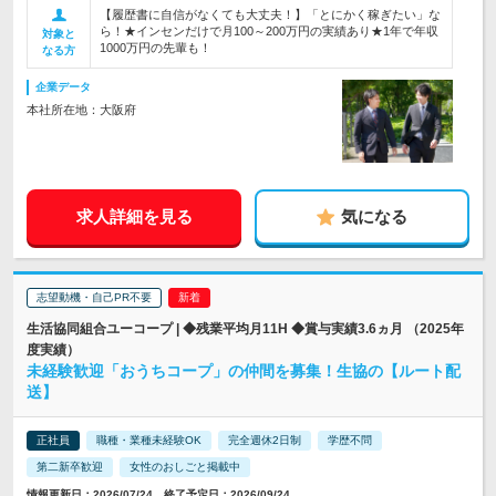
【履歴書に自信がなくても大丈夫！】「とにかく稼ぎたい」な
ら！★インセンだけで月100～200万円の実績あり★1年で年収
対象と
1000万円の先輩も！
なる方
企業データ
本社所在地：大阪府
求人詳細を見る
気になる
志望動機・自己PR不要
生活協同組合ユーコープ | ◆残業平均月11H ◆賞与実績3.6ヵ月 （2025年
度実績）
未経験歓迎「おうちコープ」の仲間を募集！生協の【ルート配
送】
正社員
職種・業種未経験OK
完全週休2日制
学歴不問
第二新卒歓迎
女性のおしごと掲載中
情報更新日：2026/07/24 終了予定日：2026/09/24