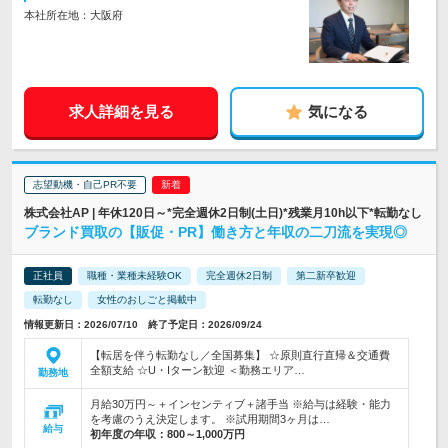
本社所在地：大阪府
求人詳細を見る
気になる
志望動機・自己PR不要
株式会社AP | 年休120日～*完全週休2日制(土日)*残業月10h以下*転勤なし
ブランド買取の【販促・PR】働き方と年収の二刀流を実現◎
正社員
職種・業種未経験OK
完全週休2日制
第二新卒歓迎
転勤なし
女性のおしごと掲載中
情報更新日：2026/07/10 終了予定日：2026/09/24
【転居を伴う転勤なし／全国募集】 ☆原則直行直帰＆交通費
全額支給 ☆U・Iターン歓迎 ＜勤務エリア…
勤務地
月給30万円～＋インセンティブ＋諸手当 ※給与は経験・能力
を考慮のうえ決定します。 ※試用期間3ヶ月は…
給与
初年度の年収：
800～1,000万円