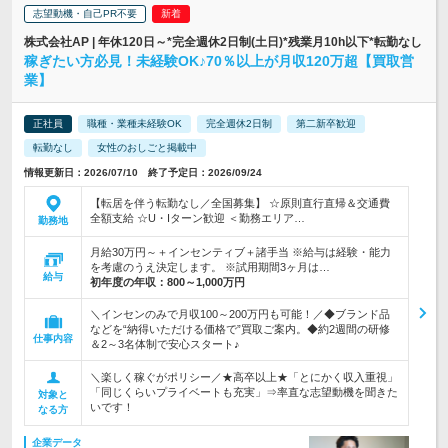
志望動機・自己PR不要
株式会社AP | 年休120日～*完全週休2日制(土日)*残業月10h以下*転勤なし
稼ぎたい方必見！未経験OK♪70％以上が月収120万超【買取営
業】
正社員
職種・業種未経験OK
完全週休2日制
第二新卒歓迎
転勤なし
女性のおしごと掲載中
情報更新日：2026/07/10 終了予定日：2026/09/24
【転居を伴う転勤なし／全国募集】 ☆原則直行直帰＆交通費
全額支給 ☆U・Iターン歓迎 ＜勤務エリア…
勤務地
月給30万円～＋インセンティブ＋諸手当 ※給与は経験・能力
を考慮のうえ決定します。 ※試用期間3ヶ月は…
給与
初年度の年収：
800～1,000万円
＼インセンのみで月収100～200万円も可能！／◆ブランド品
などを“納得いただける価格で”買取ご案内。◆約2週間の研修
仕事内容
＆2～3名体制で安心スタート♪
＼楽しく稼ぐがポリシー／★高卒以上★「とにかく収入重視」
「同じくらいプライベートも充実」⇒率直な志望動機を聞きた
対象と
いです！
なる方
企業データ