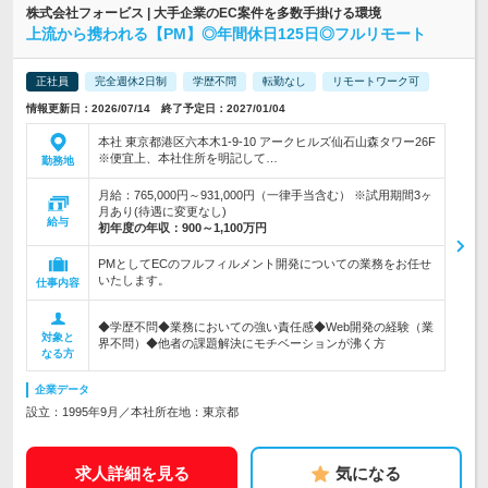
株式会社フォービス | 大手企業のEC案件を多数手掛ける環境
上流から携われる【PM】◎年間休日125日◎フルリモート
正社員
完全週休2日制
学歴不問
転勤なし
リモートワーク可
情報更新日：2026/07/14 終了予定日：2027/01/04
本社 東京都港区六本木1-9-10 アークヒルズ仙石山森タワー26F
※便宜上、本社住所を明記して…
勤務地
月給：765,000円～931,000円（一律手当含む） ※試用期間3ヶ
月あり(待遇に変更なし)
給与
初年度の年収：
900～1,100万円
PMとしてECのフルフィルメント開発についての業務をお任せ
いたします。
仕事内容
◆学歴不問◆業務においての強い責任感◆Web開発の経験（業
対象と
界不問）◆他者の課題解決にモチベーションが沸く方
なる方
企業データ
設立：1995年9月／本社所在地：東京都
求人詳細を見る
気になる