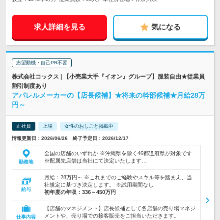
求人詳細を見る
気になる
志望動機・自己PR不要
株式会社コックス | 【小売業大手『イオン』グループ】服装自由★従業員
割引制度あり
アパレルメーカーの【店長候補】★将来の幹部候補★月給28万
円～
正社員
上場
女性のおしごと掲載中
情報更新日：2026/06/26 終了予定日：2026/12/17
全国の店舗のいずれか ※沖縄県を除く46都道府県が対象です
※配属先店舗は当社にて決定いたします…
勤務地
月給：28万円～ ※これまでのご経験やスキル等を踏まえ、当
社規定に基づき決定します。 ※試用期間なし
給与
初年度の年収：
336～450万円
【店舗のマネジメント】店長候補として各店舗の売り場マネジ
メントや、売り場での接客販売をご担当いただきます。
仕事内容