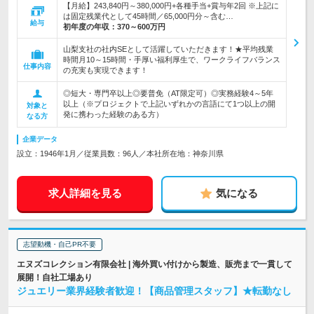
【月給】243,840円～380,000円+各種手当+賞与年2回 ※上記に
は固定残業代として45時間／65,000円分～含む…
給与
初年度の年収：
370～600万円
山梨支社の社内SEとして活躍していただきます！★平均残業
時間月10～15時間・手厚い福利厚生で、ワークライフバランス
仕事内容
の充実も実現できます！
◎短大・専門卒以上◎要普免（AT限定可）◎実務経験4～5年
以上（※プロジェクトで上記いずれかの言語にて1つ以上の開
対象と
発に携わった経験のある方）
なる方
企業データ
設立：1946年1月／従業員数：96人／本社所在地：神奈川県
求人詳細を見る
気になる
志望動機・自己PR不要
エヌズコレクション有限会社 | 海外買い付けから製造、販売まで一貫して
展開！自社工場あり
ジュエリー業界経験者歓迎！【商品管理スタッフ】★転勤なし