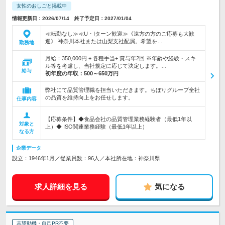
女性のおしごと掲載中
情報更新日：2026/07/14 終了予定日：2027/01/04
≪転勤なし≫≪U・Iターン歓迎≫《遠方の方のご応募も大歓
迎》 神奈川本社または山梨支社配属。希望を…
勤務地
月給：350,000円 + 各種手当+ 賞与年2回 ※年齢や経験・スキ
ル等を考慮し、当社規定に応じて決定します。…
給与
初年度の年収：
500～650万円
弊社にて品質管理職を担当いただきます。ちぼりグループ全社
の品質を維持向上をお任せします。
仕事内容
【応募条件】◆食品会社の品質管理業務経験者（最低1年以
対象と
上）◆ ISO関連業務経験（最低1年以上）
なる方
企業データ
設立：1946年1月／従業員数：96人／本社所在地：神奈川県
求人詳細を見る
気になる
志望動機・自己PR不要