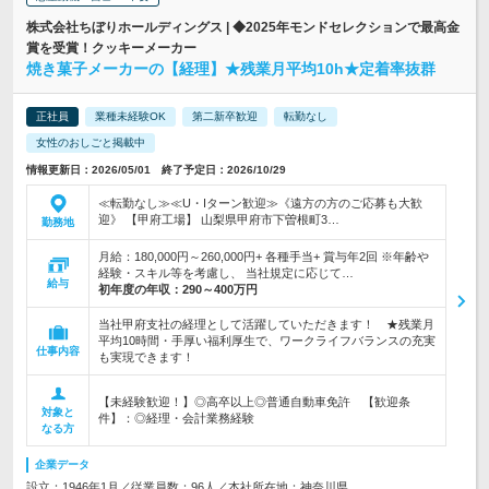
株式会社ちぼりホールディングス | ◆2025年モンドセレクションで最高金
賞を受賞！クッキーメーカー
焼き菓子メーカーの【経理】★残業月平均10h★定着率抜群
正社員
業種未経験OK
第二新卒歓迎
転勤なし
女性のおしごと掲載中
情報更新日：2026/05/01 終了予定日：2026/10/29
≪転勤なし≫≪U・Iターン歓迎≫《遠方の方のご応募も大歓
迎》 【甲府工場】 山梨県甲府市下曽根町3…
勤務地
月給：180,000円～260,000円+ 各種手当+ 賞与年2回 ※年齢や
経験・スキル等を考慮し、 当社規定に応じて…
給与
初年度の年収：
290～400万円
当社甲府支社の経理として活躍していただきます！ ★残業月
平均10時間・手厚い福利厚生で、ワークライフバランスの充実
仕事内容
も実現できます！
【未経験歓迎！】◎高卒以上◎普通自動車免許 【歓迎条
対象と
件】：◎経理・会計業務経験
なる方
企業データ
設立：1946年1月／従業員数：96人／本社所在地：神奈川県