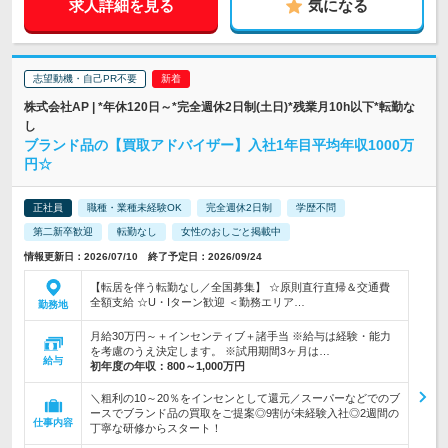
求人詳細を見る
気になる
志望動機・自己PR不要
株式会社AP | *年休120日～*完全週休2日制(土日)*残業月10h以下*転勤な
し
ブランド品の【買取アドバイザー】入社1年目平均年収1000万
円☆
正社員
職種・業種未経験OK
完全週休2日制
学歴不問
第二新卒歓迎
転勤なし
女性のおしごと掲載中
情報更新日：2026/07/10 終了予定日：2026/09/24
【転居を伴う転勤なし／全国募集】 ☆原則直行直帰＆交通費
全額支給 ☆U・Iターン歓迎 ＜勤務エリア…
勤務地
月給30万円～＋インセンティブ＋諸手当 ※給与は経験・能力
を考慮のうえ決定します。 ※試用期間3ヶ月は…
給与
初年度の年収：
800～1,000万円
＼粗利の10～20％をインセンとして還元／スーパーなどでのブ
ースでブランド品の買取をご提案◎9割が未経験入社◎2週間の
仕事内容
丁寧な研修からスタート！