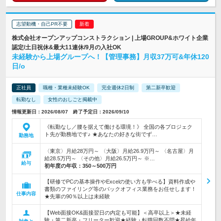
志望動機・自己PR不要
株式会社オープンアップコンストラクション | 上場GROUP&ホワイト企業
認定/土日祝休&最大11連休/9月の入社OK
未経験から上場グループへ！【管理事務】月収37万可&年休120
日/o
正社員
職種・業種未経験OK
完全週休2日制
第二新卒歓迎
転勤なし
女性のおしごと掲載中
情報更新日：2026/08/07 終了予定日：2026/09/10
《転勤なし／腰を据えて働ける環境！》 全国の各プロジェク
ト先が勤務地です♪ ★あなたの好きな街でず…
勤務地
〈東京〉月給28万円～ 〈大阪〉月給26.9万円～ 〈名古屋〉月
給28.5万円～ 〈その他〉月給26.5万円～ ※…
給与
初年度の年収：
350～500万円
【研修でPCの基本操作やExcelの使い方も学べる】資料作成や
書類のファイリング等のバックオフィス業務をお任せします！
仕事内容
★先輩の90％以上は未経験
【Web面接OK&面接翌日の内定も可能】＜高卒以上＞★未経
験・第二新卒・フリーター歓迎★経験・転職回数不問★昇給年