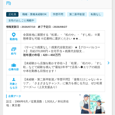
円)
正社員
職種・業種未経験OK
学歴不問
第二新卒歓迎
転勤なし
女性のおしごと掲載中
情報更新日：2026/07/10 終了予定日：2026/08/27
全国各地に展開する『松屋』・『松のや』・『すし松』 ※業
態希望も可能 ※応募時に選択ください ★★…
勤務地
《サービス残業なし！残業代全額支給》 ★【グローバルコー
ス】 月給270,000円＋住宅手当＋残業代全額支…
給与
初年度の年収：
420～450万円
【未経験から店舗を動かす存在へ】「松屋」「松のや」「すし
松」などで経験を積んで"最短1年半"で店長へ◆エリアの統括
仕事内容
や本社勤務も目指せます！
【未経験・第二新卒歓迎／学歴不問】「接客だけじゃないキャ
リア」「さまざまなチャンス」に魅力を感じる方は、ぜひ松屋
対象と
フーズへ♪《上京支援あり》
なる方
企業データ
設立：1966年6月／従業員数：1,918人／本社所在
地：東京都