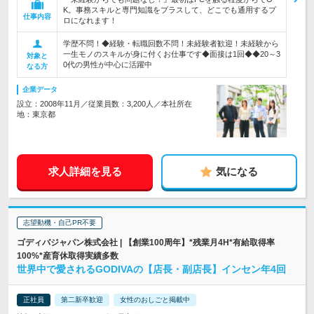
K。事務スキルと専門知識をプラスして、どこでも通用するプ
仕事内容
ロになれます！
学歴不問！◆経験・転職回数不問！未経験者歓迎！未経験から
一生モノのスキルが身に付くお仕事です◆面接は1回◆◆20～3
対象と
0代の男性が中心に活躍中
なる方
企業データ
設立：2008年11月／従業員数：3,200人／本社所在
地：東京都
求人詳細を見る
気になる
志望動機・自己PR不要
ゴディバジャパン株式会社 | 【創業100周年】*残業月4H*有給取得率
100%*産育休取得実績多数
世界中で愛されるGODIVAの【店長・副店長】インセン年4回
正社員
第二新卒歓迎
女性のおしごと掲載中