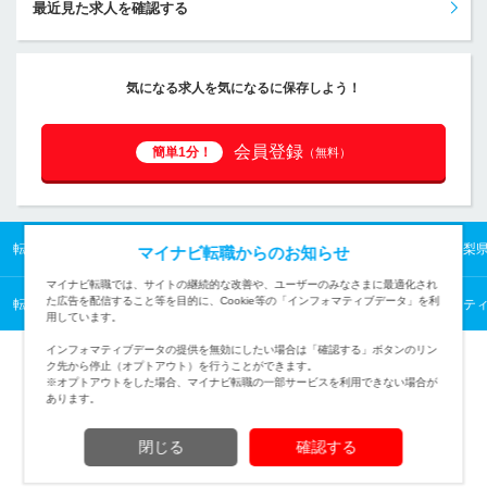
最近見た求人を確認する
気になる求人を気になるに保存しよう！
会員登録
簡単1分！
（無料）
転職TOP
甲信越の転職・求人情報TOP
山梨県の転職・求人情報TOP
山梨
マイナビ転職からのお知らせ
マイナビ転職では、サイトの継続的な改善や、ユーザーのみなさまに最適化され
た広告を配信すること等を目的に、Cookie等の「インフォマティブデータ」を利
転職TOP
企画・経営から探す
企画・経営の転職・求人情報一覧
マーケテ
用しています。
インフォマティブデータの提供を無効にしたい場合は「確認する」ボタンのリン
ク先から停止（オプトアウト）を行うことができます。
※オプトアウトをした場合、マイナビ転職の一部サービスを利用できない場合が
あります。
TOPページへ
閉じる
確認する
(c) Mynavi Corporation