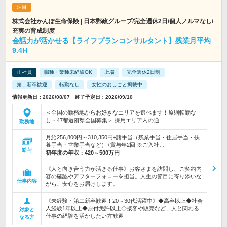
株式会社かんぽ生命保険 | 日本郵政グループ/完全週休2日/個人ノルマなし/
充実の育成制度
会話力が活かせる【ライフプランコンサルタント】残業月平均
9.4H
正社員
職種・業種未経験OK
上場
完全週休2日制
第二新卒歓迎
転勤なし
女性のおしごと掲載中
情報更新日：2026/08/07 終了予定日：2026/09/10
＜全国の勤務地からお好きなエリアを選べます！原則転勤な
し・47都道府県全国募集＞ 採用エリア内の通…
勤務地
月給256,800円～310,350円+諸手当（残業手当・住居手当・扶
養手当・営業手当など）+賞与年2回 ※ご入社…
給与
初年度の年収：
420～500万円
《人と向き合う力が活きる仕事》お客さまを訪問し、ご契約内
容の確認やアフターフォローを担当。人生の節目に寄り添いな
仕事内容
がら、安心をお届けします。
《未経験・第二新卒歓迎！20～30代活躍中》◆高卒以上◆社会
人経験1年以上◆原付免許以上◇接客や販売など、人と関わる
対象と
仕事の経験を活かしたい方歓迎
なる方