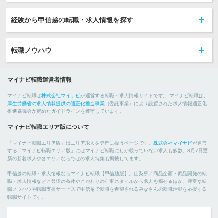
経験から甲信越の転職・求人情報を探す
転職ノウハウ
マイナビ転職運営者情報
マイナビ転職は
株式会社マイナビ
が運営する転職・求人情報サイトです。 マイナビ転職は、
厚生労働省の求人情報提供の適正化推進事業
（委託事業）により設置された求人情報適正化
推進協議会が定めたガイドラインを遵守しています。
マイナビ転職エリア版について
「マイナビ転職エリア版」はエリア求人を専門に扱うページです。
株式会社マイナビ
が運営
する「マイナビ転職エリア版」にはマイナビ転職にしか載っていない求人も多数。8月7日更
新の新着求人や各エリアならではの求人特集も掲載してます。
甲信越の転職・求人情報ならマイナビ転職【甲信越版】。山梨県／商品企画・商品開発の転
職・求人情報などご希望の条件やこだわりの仕事スタイルから求人を探せるほか、豊富な転
職ノウハウや転職支援サービスで甲信越で転職を希望されるみなさんの転職活動を応援する
転職サイトです。