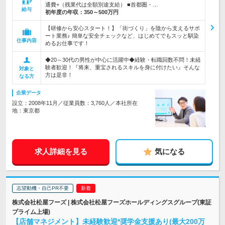
通費+（残業代は全額別途支給） ■首都圏・…
給与
初年度の年収：
350～500万円
【研修から安心スタート！】「街づくり」を陰から支えるサポ
ート業務♪ 簡単な安全チェックなど、はじめてでもスッと馴染
仕事内容
めるお仕事です！
◆20～30代の男性が中心に活躍中◆経験・転職回数不問！未経
験者歓迎！『将来、重宝されるスキルを身に付けたい』そんな
対象と
方は是非！
なる方
企業データ
設立：2008年11月／従業員数：3,760人／本社所在
地：東京都
求人詳細を見る
気になる
志望動機・自己PR不要
株式会社松屋フーズ | 株式会社松屋フーズホールディングスグループ(東証
プライム上場)
【店舗マネジメント】未経験歓迎*奨学金支援あり(最大200万