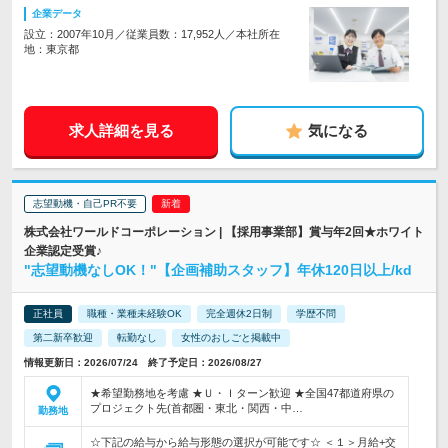
企業データ
設立：2007年10月／従業員数：17,952人／本社所在
地：東京都
求人詳細を見る
気になる
志望動機・自己PR不要
株式会社ワールドコーポレーション | 【採用事業部】賞与年2回★ホワイト
企業認定受賞♪
"志望動機なしOK！"【企画補助スタッフ】年休120日以上/kd
正社員
職種・業種未経験OK
完全週休2日制
学歴不問
第二新卒歓迎
転勤なし
女性のおしごと掲載中
情報更新日：2026/07/24 終了予定日：2026/08/27
★希望勤務地を考慮 ★Ｕ・Ｉターン歓迎 ★全国47都道府県の
プロジェクト先(首都圏・東北・関西・中…
勤務地
☆下記の給与から給与形態の選択が可能です☆ ＜１＞月給+交