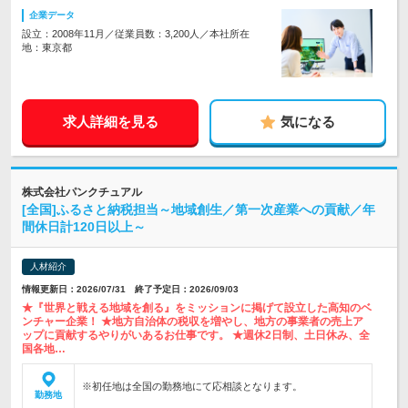
企業データ
設立：2008年11月／従業員数：3,200人／本社所在
地：東京都
求人詳細を見る
気になる
株式会社パンクチュアル
[全国]ふるさと納税担当～地域創生／第一次産業への貢献／年
間休日計120日以上～
人材紹介
情報更新日：2026/07/31 終了予定日：2026/09/03
★『世界と戦える地域を創る』をミッションに掲げて設立した高知のベ
ンチャー企業！ ★地方自治体の税収を増やし、地方の事業者の売上ア
ップに貢献するやりがいあるお仕事です。 ★週休2日制、土日休み、全
国各地…
※初任地は全国の勤務地にて応相談となります。
勤務地