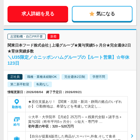
求人詳細を見る
気になる
志望動機・自己PR不要
関東日本フード株式会社 | 上場グループ★賞与実績5ヶ月分★完全週休2日
★育休実績多数
＼U35限定／☆ニッポンハムグループの【ルート営業】☆年休
123日
正社員
職種・業種未経験OK
完全週休2日制
学歴不問
第二新卒歓迎
転勤なし
情報更新日：2026/08/04 終了予定日：2026/09/21
★居住支援あり！ 【関東・北陸・新潟・静岡の拠点のいずれ
か】 ◎勤務地は、希望などを考慮して決定し…
勤務地
☆大卒・大学院卒 【月給】25万円～＋残業代全額＋諸手当＋
賞与2回（昨年平均5ヶ月分） ☆短大・専門卒 …
給与
初年度の年収：
320～520万円
【自分が提案&販売した商品が,スーパー,外食,そして食卓