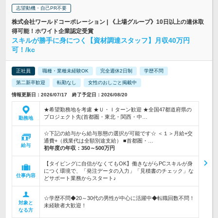
志望動機・自己PR不要
株式会社ワールドコーポレーション | 《上場グループ》10日以上の連休取
得可能！ホワイト企業認定受賞
スキルが勝手に身につく【資材調達スタッフ】月収40万円
可！/kc
正社員
職種・業種未経験OK
完全週休2日制
学歴不問
第二新卒歓迎
転勤なし
女性のおしごと掲載中
情報更新日：2026/07/17 終了予定日：2026/08/20
★希望勤務地を考慮 ★Ｕ・Ｉターン歓迎 ★全国47都道府県の
プロジェクト先(首都圏・東北・関西・中…
勤務地
☆下記の給与から給与形態の選択が可能です☆ ＜１＞月給+交
通費+（残業代は全額別途支給） ■首都圏・…
給与
初年度の年収：
350～500万円
【タイピングに自信がなくてもOK】働きながらPCスキルが身
につく環境で、「発注データの入力」「見積書のチェック」な
仕事内容
どサポート業務からスタート♪
☆学歴不問◆20～30代の男性が中心に活躍中◆転職回数不問！
対象と
未経験者大歓迎！
なる方