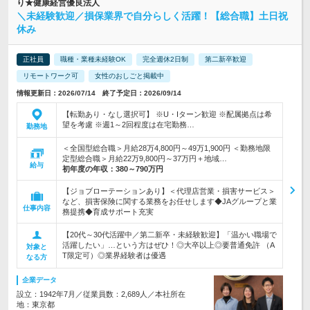
り★健康経営優良法人
＼未経験歓迎／損保業界で自分らしく活躍！【総合職】土日祝
休み
正社員
職種・業種未経験OK
完全週休2日制
第二新卒歓迎
リモートワーク可
女性のおしごと掲載中
情報更新日：2026/07/14 終了予定日：2026/09/14
【転勤あり・なし選択可】 ※U・Iターン歓迎 ※配属拠点は希
望を考慮 ※週1～2回程度は在宅勤務…
勤務地
＜全国型総合職＞月給28万4,800円～49万1,900円 ＜勤務地限
定型総合職＞月給22万9,800円～37万円＋地域…
給与
初年度の年収：
380～790万円
【ジョブローテーションあり】＜代理店営業・損害サービス＞
など、損害保険に関する業務をお任せします◆JAグループと業
仕事内容
務提携◆育成サポート充実
【20代～30代活躍中／第二新卒・未経験歓迎】「温かい職場で
活躍したい」…という方はぜひ！◎大卒以上◎要普通免許 （A
対象と
T限定可）◎業界経験者は優遇
なる方
企業データ
設立：1942年7月／従業員数：2,689人／本社所在
地：東京都