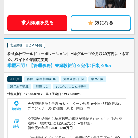
求人詳細を見る
気になる
志望動機・自己PR不要
株式会社ワールドコーポレーション | 上場グループ☆月収40万円以上も可
☆ホワイト企業認定受賞
学歴不問！【管理事務】未経験歓迎☆完休2日制☆/kc
正社員
職種・業種未経験OK
完全週休2日制
学歴不問
第二新卒歓迎
転勤なし
女性のおしごと掲載中
情報更新日：2026/07/17 終了予定日：2026/08/20
★希望勤務地を考慮 ★Ｕ・Ｉターン歓迎 ★全国47都道府県の
プロジェクト先(首都圏・東北・関西・中…
勤務地
☆下記の給与から給与形態の選択が可能です☆ ＜１＞月給+交
通費+（残業代は全額別途支給） ■首都圏・…
給与
初年度の年収：
350～500万円
『未経験からでも問題なし！』最初はPCを触る程度からでO