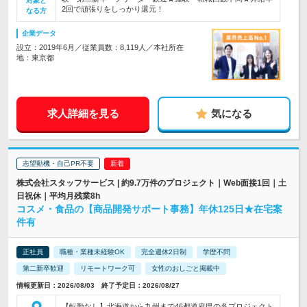
対象と
2回で頑張りをしっかり還元！
なる方
企業データ
設立：2019年6月／従業員数：8,119人／本社所在
地：東京都
求人詳細を見る
気になる
志望動機・自己PR不要
株式会社スタッフサービス | 約9.7万件のプロジェクト｜Web面接1回｜土
日祝休｜平均月残業8h
コスメ・食品の【商品開発サポート事務】年休125日★在宅案
件有
正社員
職種・業種未経験OK
完全週休2日制
学歴不問
第二新卒歓迎
リモートワーク可
女性のおしごと掲載中
情報更新日：2026/08/03 終了予定日：2026/08/27
【転勤なし】北海道から九州まで46都道府県の各プロジェクト