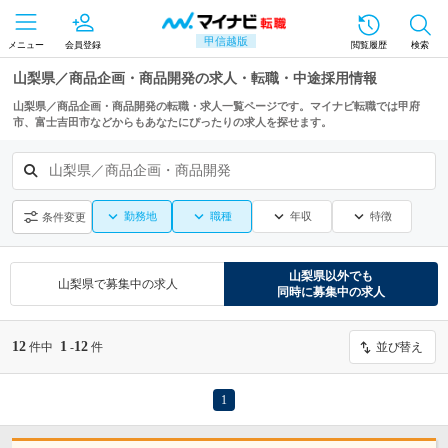
甲信越版
メニュー
会員登録
閲覧履歴
検索
山梨県／商品企画・商品開発の求人・転職・中途採用情報
山梨県／商品企画・商品開発の転職・求人一覧ページです。マイナビ転職では甲府
市、富士吉田市などからもあなたにぴったりの求人を探せます。
山梨県／商品企画・商品開発
勤務地
職種
年収
特徴
条件変更
山梨県
以外でも
山梨県
で募集中の求人
同時に募集中の求人
12
1
12
件中
-
件
並び替え
1