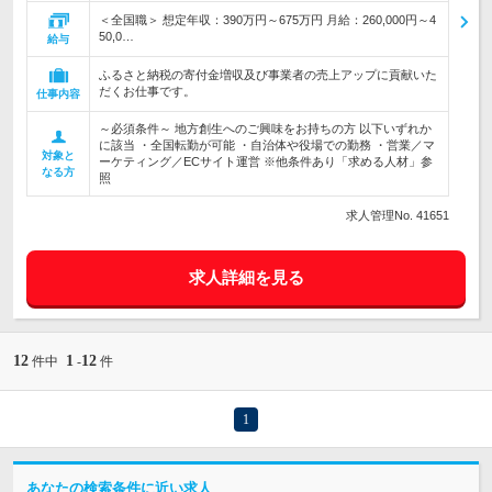
＜全国職＞ 想定年収：390万円～675万円 月給：260,000円～4
50,0…
給与
ふるさと納税の寄付金増収及び事業者の売上アップに貢献いた
だくお仕事です。
仕事内容
～必須条件～ 地方創生へのご興味をお持ちの方 以下いずれか
に該当 ・全国転勤が可能 ・自治体や役場での勤務 ・営業／マ
対象と
ーケティング／ECサイト運営 ※他条件あり「求める人材」参
なる方
照
求人管理No. 41651
求人詳細を見る
12
1
12
件中
-
件
1
あなたの検索条件に近い求人