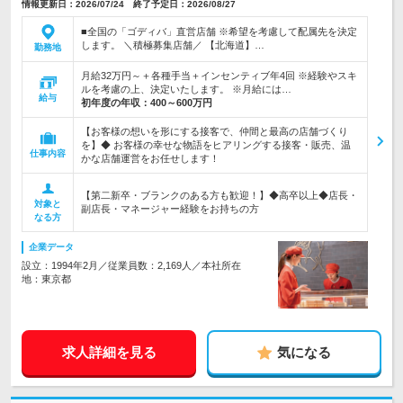
情報更新日：2026/07/24 終了予定日：2026/08/27
■全国の「ゴディバ」直営店舗 ※希望を考慮して配属先を決定
します。 ＼積極募集店舗／ 【北海道】…
勤務地
月給32万円～＋各種手当＋インセンティブ年4回 ※経験やスキ
ルを考慮の上、決定いたします。 ※月給には…
給与
初年度の年収：
400～600万円
【お客様の想いを形にする接客で、仲間と最高の店舗づくり
を】◆ お客様の幸せな物語をヒアリングする接客・販売、温
仕事内容
かな店舗運営をお任せします！
【第二新卒・ブランクのある方も歓迎！】◆高卒以上◆店長・
対象と
副店長・マネージャー経験をお持ちの方
なる方
企業データ
設立：1994年2月／従業員数：2,169人／本社所在
地：東京都
求人詳細を見る
気になる