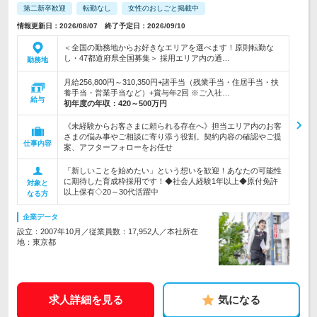
第二新卒歓迎
転勤なし
女性のおしごと掲載中
情報更新日：2026/08/07 終了予定日：2026/09/10
＜全国の勤務地からお好きなエリアを選べます！原則転勤な
し・47都道府県全国募集＞ 採用エリア内の通…
勤務地
月給256,800円～310,350円+諸手当（残業手当・住居手当・扶
養手当・営業手当など）+賞与年2回 ※ご入社…
給与
初年度の年収：
420～500万円
《未経験からお客さまに頼られる存在へ》担当エリア内のお客
さまの悩み事やご相談に寄り添う役割。契約内容の確認やご提
仕事内容
案、アフターフォローをお任せ
「新しいことを始めたい」という想いを歓迎！あなたの可能性
に期待した育成枠採用です！◆社会人経験1年以上◆原付免許
対象と
以上保有◇20～30代活躍中
なる方
企業データ
設立：2007年10月／従業員数：17,952人／本社所在
地：東京都
求人詳細を見る
気になる