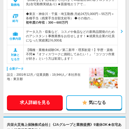
先(在宅勤務実績あり) ★面接地エリアで…
勤務地
◆東京・神奈川・千葉・埼玉勤務:月給24万5,000円～55万円＋
各種手当（残業手当全額支給等） ◆その他の…
給与
初年度の年収：
300～600万円
データ入力・収集など、コスメや食品などの新商品開発のため
のアシスタント事務業務をお任せします！★就業先企業の社員
仕事内容
になった実績累計6,000名
【職種・業種未経験OK／第二新卒・理系歓迎！】学歴・資格
不問★『オフィスワークに挑戦してみたい！』『コツコツ作業
対象と
が好き』という方は歓迎します！
なる方
企業データ
設立：2001年12月／従業員数：19,944人／本社所在
地：東京都
求人詳細を見る
気になる
共栄火災海上保険株式会社 | 《JAグループと業務提携》9連休OK★在宅あ