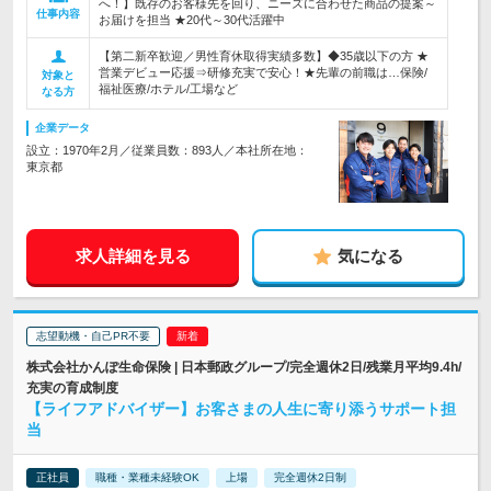
へ！】既存のお客様先を回り、ニーズに合わせた商品の提案～
仕事内容
お届けを担当 ★20代～30代活躍中
【第二新卒歓迎／男性育休取得実績多数】◆35歳以下の方 ★
営業デビュー応援⇒研修充実で安心！★先輩の前職は…保険/
対象と
福祉医療/ホテル/工場など
なる方
企業データ
設立：1970年2月／従業員数：893人／本社所在地：
東京都
求人詳細を見る
気になる
志望動機・自己PR不要
株式会社かんぽ生命保険 | 日本郵政グループ/完全週休2日/残業月平均9.4h/
充実の育成制度
【ライフアドバイザー】お客さまの人生に寄り添うサポート担
当
正社員
職種・業種未経験OK
上場
完全週休2日制