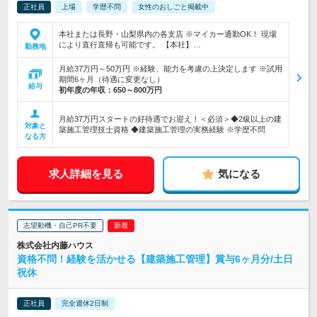
正社員
上場
学歴不問
女性のおしごと掲載中
本社または長野・山梨県内の各支店 ※マイカー通勤OK！ 現場
により直行直帰も可能です。 【本社】…
勤務地
月給37万円～50万円 ※経験、能力を考慮の上決定します ※試用
期間6ヶ月（待遇に変更なし）
給与
初年度の年収：
650～800万円
月給37万円スタートの好待遇でお迎え！＜必須＞◆2級以上の建
対象と
築施工管理技士資格 ◆建築施工管理の実務経験 ※学歴不問
なる方
求人詳細を見る
気になる
志望動機・自己PR不要
株式会社内藤ハウス
資格不問！経験を活かせる【建築施工管理】賞与6ヶ月分/土日
祝休
正社員
完全週休2日制