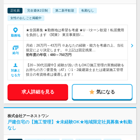
正社員
完全週休2日制
第二新卒歓迎
転勤なし
女性のおしごと掲載中
★全国募集 ★勤務地は希望を考慮 ★U・Iターン歓迎！転居費用
を負担します 《関東》 東京事業部/…
勤務地
月給：26万円～43万円 ※あなたの経験・能力を考慮の上、当社
規定により決定します。 ※上記は固定残業…
給与
初年度の年収：
480～750万円
【20～30代活躍中】経験が浅い方もOK◎施工管理の実務経験を
お持ちの方◇要普免（AT）◇1・2級建築士または建築施工管理
対象と
技士の有資格者は優遇します！
なる方
求人詳細を見る
気になる
株式会社アーネストワン
戸建住宅の【施工管理】★未経験OK★地域限定社員募集★転勤
なし