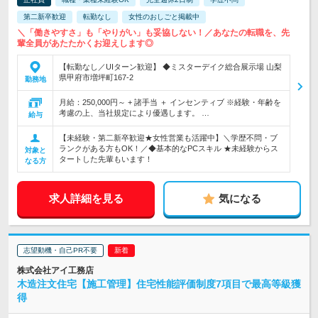
第二新卒歓迎
転勤なし
女性のおしごと掲載中
＼「働きやすさ」も「やりがい」も妥協しない！／あなたの転職を、先
輩全員があたたかくお迎えします◎
【転勤なし／UIターン歓迎】 ◆ミスターデイク総合展示場 山梨
県甲府市増坪町167-2
勤務地
月給：250,000円～ + 諸手当 ＋ インセンティブ ※経験・年齢を
考慮の上、当社規定により優遇します。 …
給与
【未経験・第二新卒歓迎★女性営業も活躍中】＼学歴不問・ブ
ランクがある方もOK！／◆基本的なPCスキル ★未経験からス
対象と
タートした先輩もいます！
なる方
求人詳細を見る
気になる
志望動機・自己PR不要
株式会社アイ工務店
木造注文住宅【施工管理】住宅性能評価制度7項目で最高等級獲
得