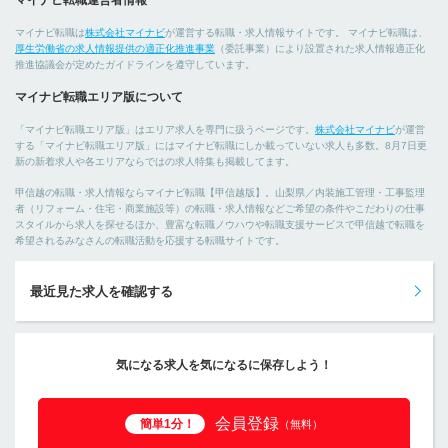
マイナビ転職運営者情報
マイナビ転職は
株式会社マイナビ
が運営する転職・求人情報サイトです。 マイナビ転職は、
厚生労働省の求人情報提供の適正化推進事業
（委託事業）により設置された求人情報適正化
推進協議会が定めたガイドラインを遵守しています。
マイナビ転職エリア版について
「マイナビ転職エリア版」はエリア求人を専門に扱うページです。
株式会社マイナビ
が運営
する「マイナビ転職エリア版」にはマイナビ転職にしか載っていない求人も多数。8月7日更
新の新着求人や各エリアならではの求人特集も掲載してます。
甲信越の転職・求人情報ならマイナビ転職【甲信越版】。山梨県／内装施工管理・工事監理
者（リフォーム・住宅・商業施設等）の転職・求人情報などご希望の条件やこだわりの仕事
スタイルから求人を探せるほか、豊富な転職ノウハウや転職支援サービスで甲信越で転職を
希望されるみなさんの転職活動を応援する転職サイトです。
最近見た求人を確認する
気になる求人を気になるに保存しよう！
会員登録
簡単1分！
（無料）