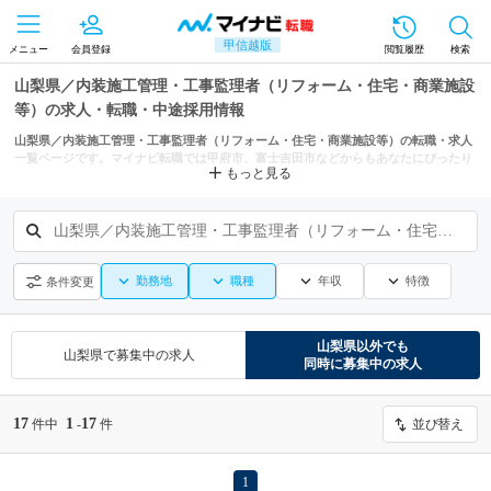
甲信越版
メニュー
会員登録
閲覧履歴
検索
山梨県／内装施工管理・工事監理者（リフォーム・住宅・商業施設
等）の求人・転職・中途採用情報
山梨県／内装施工管理・工事監理者（リフォーム・住宅・商業施設等）の転職・求人
一覧ページです。マイナビ転職では甲府市、富士吉田市などからもあなたにぴったり
もっと見る
の求人を探せます。
山梨県／内装施工管理・工事監理者（リフォーム・住宅・商業施設等）
勤務地
職種
年収
特徴
条件変更
山梨県
以外でも
山梨県
で募集中の求人
同時に募集中の求人
17
1
17
件中
-
件
並び替え
1