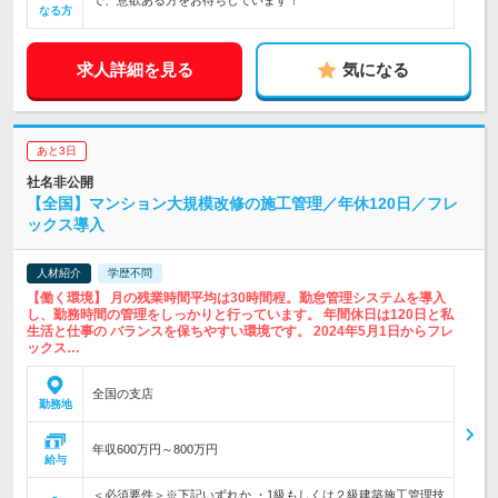
で、意欲ある方をお待ちしています！
なる方
求人詳細を見る
気になる
あと3日
社名非公開
【全国】マンション大規模改修の施工管理／年休120日／フレ
ックス導入
人材紹介
学歴不問
【働く環境】 月の残業時間平均は30時間程。勤怠管理システムを導入
し、勤務時間の管理をしっかりと行っています。 年間休日は120日と私
生活と仕事の バランスを保ちやすい環境です。 2024年5月1日からフレ
ックス…
全国の支店
勤務地
年収600万円～800万円
給与
＜必須要件＞※下記いずれか ・1級もしくは２級建築施工管理技