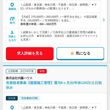
＼山梨県・東京都・神奈川県・千葉県・埼玉県・静岡県／ ▼下
記いずれかの勤務地への配属となります。…
勤務地
【月給】275,000円～350,000円（一律手当を含む） ※固定残業
手当（50,000円～／月30時間分）を含む。 …
給与
初年度の年収：
450～550万円
＼経験をいかして活躍！／◎高卒以上◎建築施工管理の経験を
お持ちの方 ★年休126日・完休2日・残業月20hでプライベート
対象と
も充実！
なる方
求人詳細を見る
気になる
志望動機・自己PR不要
株式会社内藤ハウス
有資格者募集【建築施工管理】賞与6ヶ月分/年休126日/土日祝
休み
正社員
完全週休2日制
＼山梨県・東京都・神奈川県・千葉県・埼玉県・静岡県／ ▼下