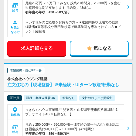
月給25万円～35万円 ※みなし残業20時間分、26,300円～を含む
※超過分は別途支給します 月給例／43歳(…
給与
初年度の年収：
430～583万円
～いずれかのご経験をお持ちの方～ ■建築関係や現場での就業
経験者■高等学校や専門学校等で建築学科を専攻されてい方 ■プ
対象と
ラント経験者
なる方
求人詳細を見る
気になる
志望動機・自己PR不要
株式会社ハウジング建都
注文住宅の【現場監督】※未経験・UIターン歓迎*転勤なし
正社員
職種・業種未経験OK
転勤なし
女性のおしごと掲載中
＜きらくハウス事業部 甲斐支店＞ 山梨県甲斐市西八幡1864-1
プラザエイトAB ※転勤なし 【…
勤務地
月給：250,000円～350,000円(一律支給の諸手当含む) ※上記に
は固定残業代60,000円～100,000円（42時間分…
給与
初年度の年収：
350～580万円