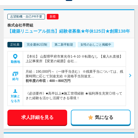
志望動機・自己PR不要
株式会社早野組
【建築リニューアル担当】経験者募集★年休125日★創業138年
正社員
完全週休2日制
第二新卒歓迎
女性のおしごと掲載中
【本社】 山梨県甲府市東光寺1-4-10 ※転勤なし 【雇入れ直後】
上記事業所 【変更の範囲】会社…
勤務地
月給：190,000円～（一律手当含む） ※残業手当については、残
業時間に応じて別途支給 ※資格手当別途支…
給与
初年度の年収：
400～800万円
《必須要件》■高卒以上■施工管理経験 ★福利厚生充実◎培って
対象と
きた経験を活かし活躍できる環境！
なる方
求人詳細を見る
気になる