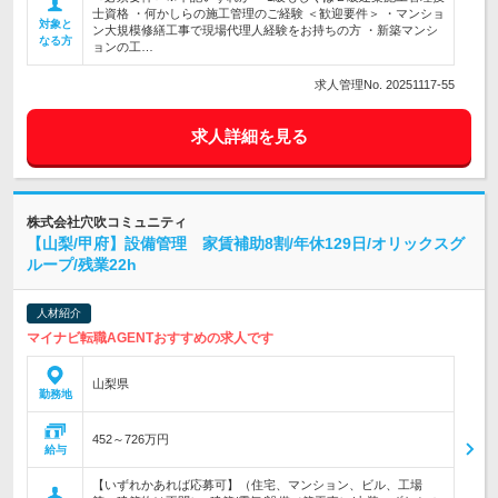
士資格 ・何かしらの施工管理のご経験 ＜歓迎要件＞ ・マンショ
対象と
ン大規模修繕工事で現場代理人経験をお持ちの方 ・新築マンシ
なる方
ョンの工…
求人管理No. 20251117-55
求人詳細を見る
株式会社穴吹コミュニティ
【山梨/甲府】設備管理 家賃補助8割/年休129日/オリックスグ
ループ/残業22h
人材紹介
マイナビ転職AGENTおすすめの求人です
山梨県
勤務地
452～726万円
給与
【いずれかあれば応募可】（住宅、マンション、ビル、工場