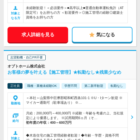
未経験歓迎！＜必須要件＞■高卒以上■普通自動車運転免許（AT
限定可）をお持ちの方 ＜歓迎要件＞◎施工管理の経験◎建築士
対象と
資格をお持ちの方
なる方
求人詳細を見る
気になる
志望動機・自己PR不要
オプトホーム株式会社
お客様の夢を叶える【施工管理】★転勤なし★残業少なめ
正社員
職種・業種未経験OK
学歴不問
第二新卒歓迎
転勤なし
＜本社＞山梨県中巨摩郡昭和町西条101-1 ※U・Iターン歓迎 ※
マイカー通勤可（駐車場あり） ※…
勤務地
月給：200,000円～400,000円 ※経験・年齢を考慮の上、当社規
定により優遇します。 ※試用期間6ヵ月（そ…
給与
初年度の年収：
400～600万円
◆木造住宅の施工管理経験者歓迎！◆年齢・学歴・資格不問
対象と