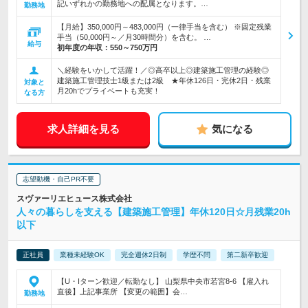
記いずれかの勤務地への配属となります。…
勤務地
【月給】350,000円～483,000円（一律手当を含む） ※固定残業
手当（50,000円～／月30時間分）を含む。 …
給与
初年度の年収：
550～750万円
＼経験をいかして活躍！／◎高卒以上◎建築施工管理の経験◎
建築施工管理技士1級または2級 ★年休126日・完休2日・残業
対象と
月20hでプライベートも充実！
なる方
求人詳細を見る
気になる
志望動機・自己PR不要
スヴァーリエヒュース株式会社
人々の暮らしを支える【建築施工管理】年休120日☆月残業20h
以下
正社員
業種未経験OK
完全週休2日制
学歴不問
第二新卒歓迎
【U・Iターン歓迎／転勤なし】 山梨県中央市若宮8-6 【雇入れ
直後】上記事業所 【変更の範囲】会…
勤務地