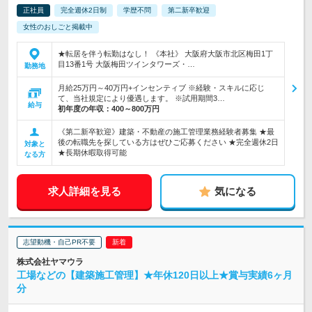
正社員
完全週休2日制
学歴不問
第二新卒歓迎
女性のおしごと掲載中
★転居を伴う転勤はなし！ 《本社》 大阪府大阪市北区梅田1丁
目13番1号 大阪梅田ツインタワーズ・…
勤務地
月給25万円～40万円+インセンティブ ※経験・スキルに応じ
て、当社規定により優遇します。 ※試用期間3…
給与
初年度の年収：
400～800万円
《第二新卒歓迎》建築・不動産の施工管理業務経験者募集 ★最
後の転職先を探している方はぜひご応募ください ★完全週休2日
対象と
★長期休暇取得可能
なる方
求人詳細を見る
気になる
志望動機・自己PR不要
株式会社ヤマウラ
工場などの【建築施工管理】★年休120日以上★賞与実績6ヶ月
分