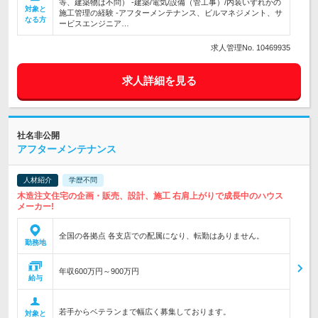
等、建築物は不問） -建築/電気/設備（管工事）/内装いずれかの
対象と
施工管理の経験 -アフターメンテナンス、ビルマネジメント、サ
なる方
ービスエンジニア…
求人管理No. 10469935
求人詳細を見る
社名非公開
アフターメンテナンス
人材紹介
学歴不問
木造注文住宅の企画・販売、設計、施工 右肩上がりで成長中のハウス
メーカー!
全国の各拠点 各支店での配属になり、転勤はありません。
勤務地
年収600万円～900万円
給与
若手からベテランまで幅広く募集しております。
対象と