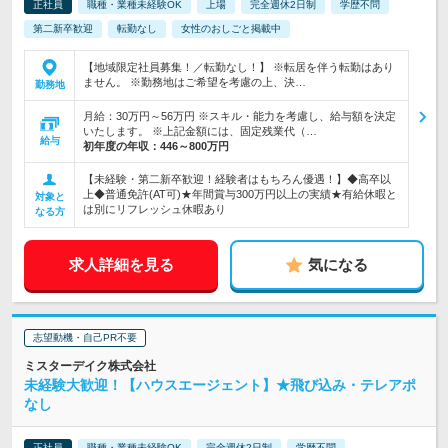
正社員
職種・業種未経験OK
上場
完全週休2日制
学歴不問
第二新卒歓迎
転勤なし
女性のおしごと掲載中
【地域限定社員募集！／転勤なし！】 ※転居を伴う転勤はあり
ません。 ※勤務地はご希望を考慮の上、決…
勤務地
月給：30万円～56万円 ※スキル・能力を考慮し、給与額を決定
いたします。 ※上記金額には、固定残業代（…
給与
初年度の年収：
446～800万円
【未経験・第二新卒歓迎！経験者はもちろん優遇！】◆高卒以
上◆普通免許(AT可)★年間賞与300万円以上の実績★有給休暇と
対象と
は別にリフレッシュ休暇あり
なる方
求人詳細を見る
気になる
志望動機・自己PR不要
ミスターデイク株式会社
未経験大歓迎！【ハウスエージェント】★飛び込み・テレアポ
なし
正社員
職種・業種未経験OK
完全週休2日制
学歴不問