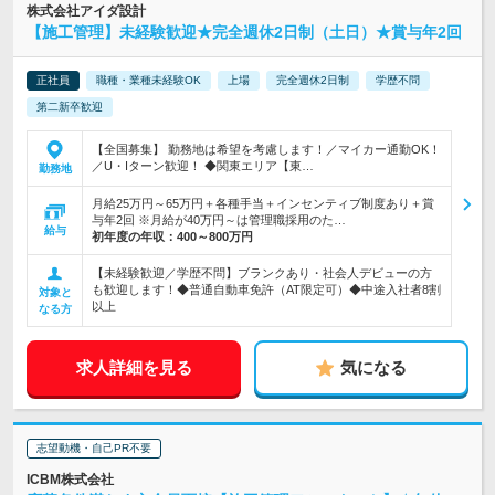
株式会社アイダ設計
【施工管理】未経験歓迎★完全週休2日制（土日）★賞与年2回
正社員
職種・業種未経験OK
上場
完全週休2日制
学歴不問
第二新卒歓迎
【全国募集】 勤務地は希望を考慮します！／マイカー通勤OK！
／U・Iターン歓迎！ ◆関東エリア【東…
勤務地
月給25万円～65万円＋各種手当＋インセンティブ制度あり＋賞
与年2回 ※月給が40万円～は管理職採用のた…
給与
初年度の年収：
400～800万円
【未経験歓迎／学歴不問】ブランクあり・社会人デビューの方
も歓迎します！◆普通自動車免許（AT限定可）◆中途入社者8割
対象と
以上
なる方
求人詳細を見る
気になる
志望動機・自己PR不要
ICBM株式会社