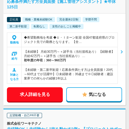
応募条件満たす方全員面接【施工管理アシスタント】★年休
125日
正社員
職種・業種未経験OK
完全週休2日制
学歴不問
第二新卒歓迎
転勤なし
女性のおしごと掲載中
◆希望勤務地を考慮 ◆Ｕ・Ｉターン歓迎 全国47都道府県のプロ
ジェクト先での勤務となります。 【全…
勤務地
【未経験】 月給30万円～＋諸手当（当社規程あり） 【経験者】
月給42万円～＋諸手当（当社規程あり） …
給与
初年度の年収：
360～960万円
【未経験・第二新卒歓迎！応募条件満たす方は全員面接！20代
～60代までが活躍中】◎未経験者：35歳まで※◎経験者：建設
対象と
業界での何らかの経験1年以上
なる方
求人詳細を見る
気になる
志望動機・自己PR不要
株式会社ワーキテクノ