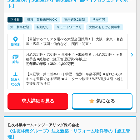
未経験OK｜未経験から"街を動かす"側へ【プロジェクトサポー
ト】
正社員
職種・業種未経験OK
完全週休2日制
学歴不問
第二新卒歓迎
転勤なし
リモートワーク可
女性のおしごと掲載中
【希望するエリアを選べる大型全国採用！】 大阪・東京・名古
屋・広島・福岡・仙台など、 関西・関東・…
勤務地
月給32万円～70万円＋各種手当 ■未経験者：月給32万円～＋各
種手当 ■経験者（施工管理経験2年以上）：…
給与
初年度の年収：
380～1,000万円
【未経験・第二新卒OK｜学歴・性別・年齢不問】■ゼロからス
キルを習得できる環境 ★U・Iターン歓迎！WEB面接＆引っ越し
対象と
支援制度あり◎
なる方
求人詳細を見る
気になる
住友林業ホームエンジニアリング株式会社
《住友林業グループ》注文新築・リフォーム物件等の【施工管
理】