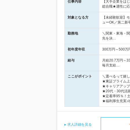
仕事内容
【大手企業をはじ
総合職★適性に応
対象となる方
【未経験歓迎】モ
ューOK／第二新
勤務地
＼関東・東海・関
先を決…
初年度年収
300万円～500万
給与
月給20.7万円
毎月支給…
ここがポイント
＼選べるって嬉し
★東証プライム上
★キャリアアップ
★20代・30代
★定着率95％！
★福利厚生充実♪
求人詳細を見る