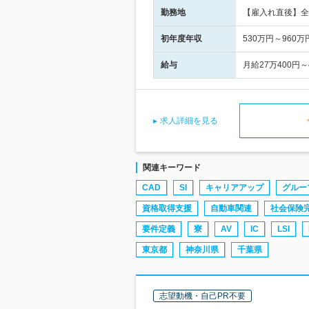
勤務地
【雇入れ直後】全
初年度年収
530万円～960万
給与
月給27万400
求人詳細を見る
関連キーワード
CAD
SI
キャリアアップ
グルー
資格取得支援
自動車関連
社会保険
要件定義
寮
AV
IC
LSI
東京都
神奈川県
千葉県
志望動機・自己PR不要