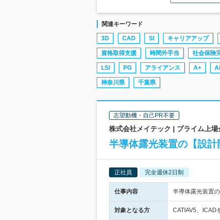
関連キーワード
3D
CAD
SI
キャリアアップ
資格取得支援
時間外手当
社会保険
LSI
PG
アライアンス
A+
A
神奈川県
千葉県
志望動機・自己PR不要
株式会社メイテック | プライム上
半導体露光装置の【設計
正社員
完全週休2日制
仕事内容
半導体露光装置の
対象となる方
CATIAV5、I