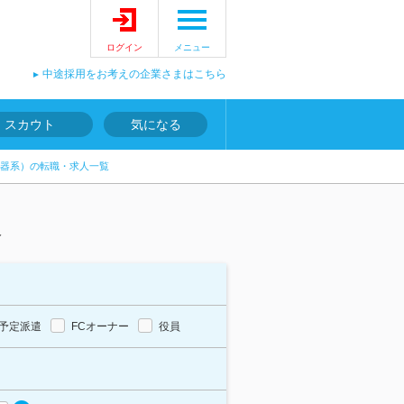
ログイン
メニュー
中途採用をお考えの企業さまはこちら
スカウト
気になる
器系）の転職・求人一覧
報
予定派遣
FCオーナー
役員