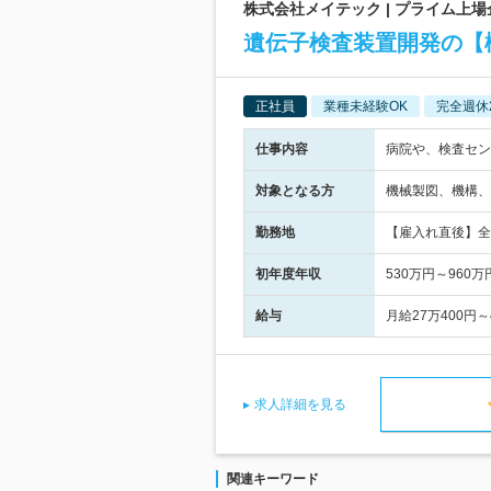
株式会社メイテック | プライム上
遺伝子検査装置開発の【
正社員
業種未経験OK
完全週休
仕事内容
病院や、検査セン
対象となる方
機械製図、機構、
勤務地
【雇入れ直後】全
初年度年収
530万円～960万
給与
月給27万400円
求人詳細を見る
関連キーワード