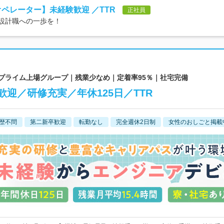
オペレーター】未経験歓迎 ／TTR
正社員
、設計職への一歩を！
証プライム上場グループ｜残業少なめ｜定着率95％｜社宅完備
迎／研修充実／年休125日／TTR
歴不問
第二新卒歓迎
転勤なし
完全週休2日制
女性のおしごと掲載