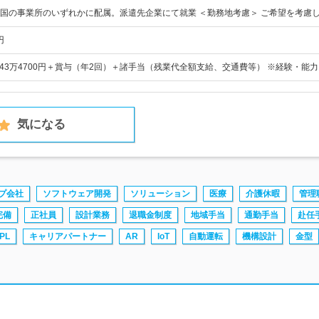
国の事業所のいずれかに配属。派遣先企業にて就業 ＜勤務地考慮＞ ご希望を考慮
円
円～43万4700円＋賞与（年2回）＋諸手当（残業代全額支給、交通費等） ※経験・能
気になる
プ会社
ソフトウェア開発
ソリューション
医療
介護休暇
管理
完備
正社員
設計業務
退職金制度
地域手当
通勤手当
赴任
PL
キャリアパートナー
AR
IoT
自動運転
機構設計
金型