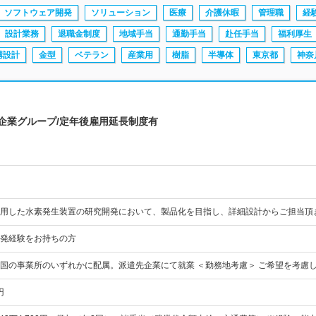
ソフトウェア開発
ソリューション
医療
介護休暇
管理職
経
設計業務
退職金制度
地域手当
通勤手当
赴任手当
福利厚生
構設計
金型
ベテラン
産業用
樹脂
半導体
東京都
神奈
場企業グループ/定年後雇用延長制度有
利用した水素発生装置の研究開発において、製品化を目指し、詳細設計からご担当頂
発経験をお持ちの方
国の事業所のいずれかに配属。派遣先企業にて就業 ＜勤務地考慮＞ ご希望を考慮
円