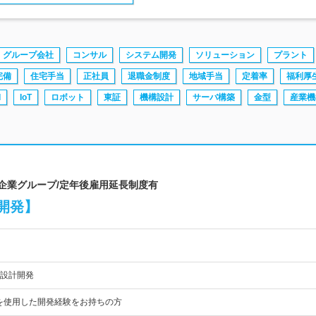
グループ会社
コンサル
システム開発
ソリューション
プラント
完備
住宅手当
正社員
退職金制度
地域手当
定着率
福利厚
I
IoT
ロボット
東証
機構設計
サーバ構築
金型
産業機
場企業グループ/定年後雇用延長制度有
開発】
設計開発
CADを使用した開発経験をお持ちの方