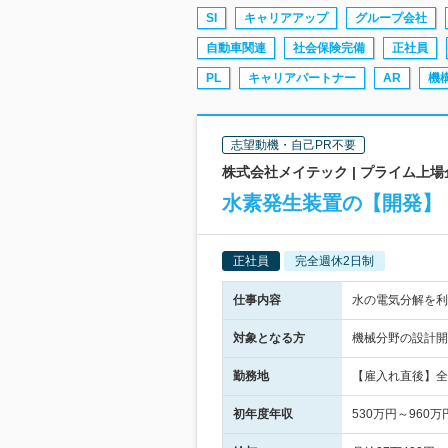
SI
キャリアアップ
グループ会社
自動車関連
社会保険完備
正社員
PL
キャリアパートナー
AR
機
志望動機・自己PR不要
株式会社メイテック | プライム上
水素発生装置の【開発】
正社員
完全週休2日制
仕事内容
水の電気分解を
対象となる方
機械分野の設計開
勤務地
【雇入れ直後】全
初年度年収
530万円～960万