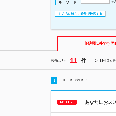
を
キーワード
さらに詳しい条件で検索する
山梨県
以外でも同
11
件
該当の求人
1～11件目を
1
1
件～
11
件（全
11
件中）
あなたにおス
PICK UP!!