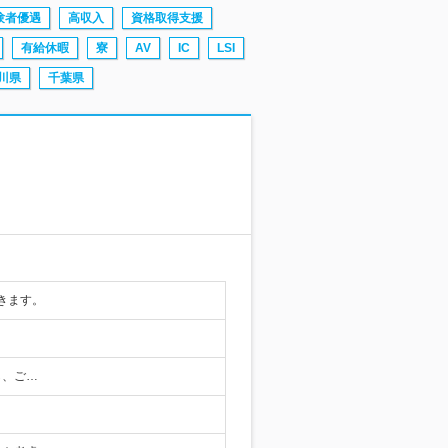
験者優遇
高収入
資格取得支援
有給休暇
寮
AV
IC
LSI
川県
千葉県
きます。
し、ご…