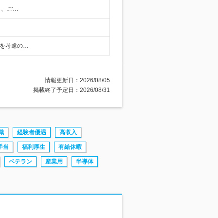
し、ご…
力を考慮の…
情報更新日：2026/08/05
掲載終了予定日：2026/08/31
職
経験者優遇
高収入
手当
福利厚生
有給休暇
ベテラン
産業用
半導体