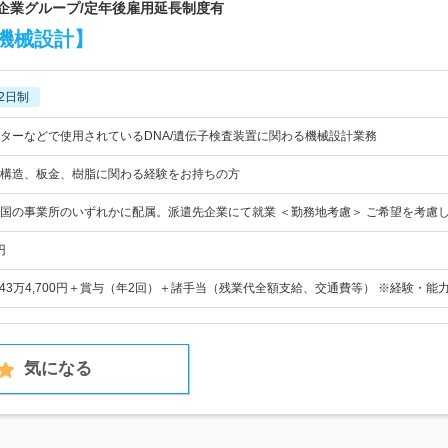
場企業グループ/定年後雇用延長制度有
機械設計】
2日制
ターなどで使用されているDNA/遺伝子検査装置に関わる機械設計業務
構造、板金、樹脂に関わる経験をお持ちの方
国の事業所のいずれかに配属。派遣先企業にて就業 ＜勤務地考慮＞ ご希望を考慮
円
～43万4,700円＋賞与（年2回）＋諸手当（残業代全額支給、交通費等） ※経験・能
気になる