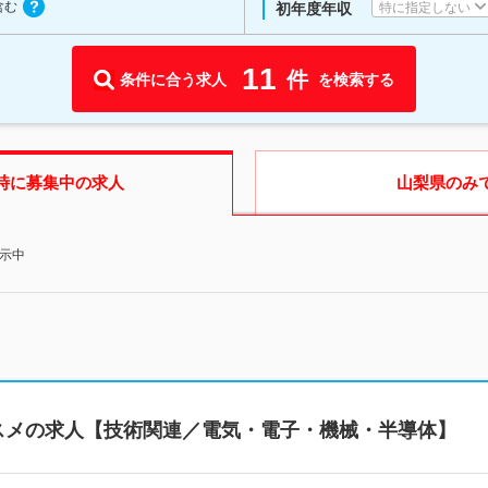
含む
特に指定しない
初年度年収
11
件
条件に合う求人
を検索する
時に募集中の求人
山梨県
のみ
表示中
スメの求人【技術関連／電気・電子・機械・半導体】