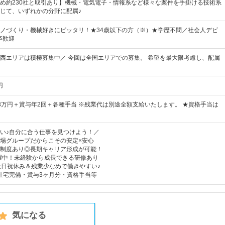
め約230社と取引あり】機械・電気電子・情報系など様々な案件を手掛ける技術系
じて、いずれかの分野に配属♪
ノづくり・機械好きにピッタリ！★34歳以下の方（※）★学歴不問／社会人デビ
卒歓迎
西エリアは積極募集中／ 今回は全国エリアでの募集。 希望を最大限考慮し、配属
円
～33万円＋賞与年2回＋各種手当 ※残業代は別途全額支給いたします。 ★資格手当は
い♪自分に合う仕事を見つけよう！／
場グループだからこその安定×安心
制度あり◎長期キャリア形成が可能！
活躍中！未経験から成長できる研修あり
土日祝休み＆残業少なめで働きやすい♪
社宅完備・賞与3ヶ月分・資格手当等
気になる