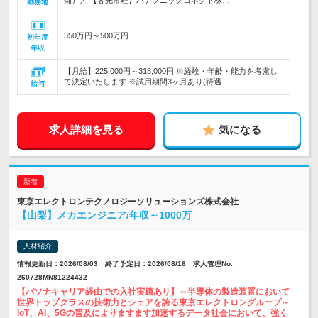
備）／ 【客先常駐】パナソニックコネクト株…
勤務地
350万円～500万円
初年度
年収
【月給】225,000円～318,000円 ※経験・年齢・能力を考慮し
て決定いたします ※試用期間3ヶ月あり(待遇…
給与
求人詳細を見る
気になる
東京エレクトロンテクノロジーソリューションズ株式会社
【山梨】メカエンジニア/年収～1000万
人材紹介
情報更新日：2026/08/03 終了予定日：2026/08/16 求人管理No.
260728MN81224432
【パソナキャリア経由での入社実績あり】～半導体の製造装置において
世界トップクラスの技術力とシェアを誇る東京エレクトロングループ～
IoT、AI、5Gの普及によりますます加速するデータ社会において、強く