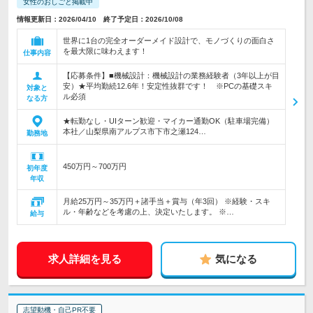
女性のおしごと掲載中
情報更新日：2026/04/10 終了予定日：2026/10/08
世界に1台の完全オーダーメイド設計で、モノづくりの面白さ
を最大限に味わえます！
仕事内容
【応募条件】■機械設計：機械設計の業務経験者（3年以上が目
安）★平均勤続12.6年！安定性抜群です！ ※PCの基礎スキ
対象と
ル必須
なる方
★転勤なし・UIターン歓迎・マイカー通勤OK（駐車場完備）
本社／山梨県南アルプス市下市之瀬124…
勤務地
450万円～700万円
初年度
年収
月給25万円～35万円＋諸手当＋賞与（年3回） ※経験・スキ
ル・年齢などを考慮の上、決定いたします。 ※…
給与
求人詳細を見る
気になる
志望動機・自己PR不要