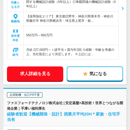
関する機械設計経験（5年以上）◎車載関連の機械設計経験（5
対象と
年以上）
なる方
【採用強化エリア】 東京都日野市・神奈川県厚木市・神奈川
県藤沢市 神奈川県横浜市・埼玉県上尾市・栃…
勤務地
550万円～850万円
初年度
年収
月給 227,000円～＋諸手当＋賞与年2回 ※経験・年齢を考慮の
上、当社規定により決定します。 ※上記には…
給与
求人詳細を見る
気になる
志望動機・自己PR不要
ファスフォードテクノロジ株式会社 | 安定基盤×高技術！世界とつながる開
発企業｜手厚い福利厚生
経験者歓迎【機械開発・設計】残業月平均20H＊家族・住宅手
当有