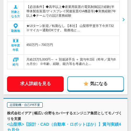
【必須条件】◆高卒以上◆産業用装置の電気制御設計経験(半
導体製造装置/ディスプレイ関連装置/OA機器等)◆実務経験7年
対象と
以上◆チームでの設計業務経験
なる方
★UIターン歓迎／転勤なし 【本社】 山梨県甲斐市下今井732
※マイカー通勤OKです。 勤務地と…
勤務地
450万円～700万円
初年度
年収
月給23万5,000円～ ＋ 別途諸手当 ＋ 賞与年2回（昨年／賞与8
カ月分） ※年齢、経験、能力等を考慮の上…
給与
求人詳細を見る
気になる
志望動機・自己PR不要
株式会社イデア | 幅広い分野をカバーするエンジニア集団としてモノづく
りを支援
<山梨県>【設計・CAD（自動車・ロボットほか）】賞与実績4
カ月分