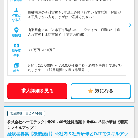
機械構造の設計実務を5年以上経験されている方歓迎！経験が
対象と
若干足りない方も、まずはご応募ください！
なる方
山梨県南アルプス市下今諏訪610-5 ◎マイカー通勤OK 【雇
入れ直後】上記事業所 【変更の範囲】…
勤務地
350万円～650万円
初年度
年収
月給：220,000円 ～ 330,000円 ※年齢・経験を考慮して決定い
たします。 ※試用期間3ヶ月（待遇同一）
給与
求人詳細を見る
気になる
志望動機・自己PR不要
株式会社ハーモテック | ◆20～40代社員活躍中 ◆年4～5回の研修で着実
にスキルアップ！
経験者募集【機械設計】☆社内＆社外研修とOJTでスキルアッ