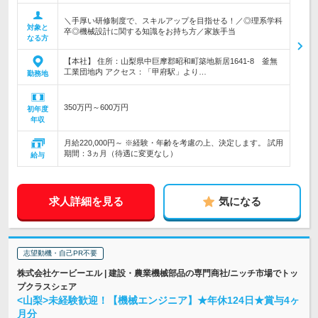
＼手厚い研修制度で、スキルアップを目指せる！／◎理系学科
対象と
卒◎機械設計に関する知識をお持ち方／家族手当
なる方
【本社】 住所：山梨県中巨摩郡昭和町築地新居1641-8 釜無
工業団地内 アクセス：「甲府駅」より…
勤務地
350万円～600万円
初年度
年収
月給220,000円～ ※経験・年齢を考慮の上、決定します。 試用
期間：3ヵ月（待遇に変更なし）
給与
求人詳細を見る
気になる
志望動機・自己PR不要
株式会社ケービーエル | 建設・農業機械部品の専門商社/ニッチ市場でトッ
プクラスシェア
<山梨>未経験歓迎！【機械エンジニア】★年休124日★賞与4ヶ
月分