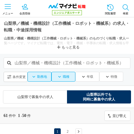
メニュー
会員登録
閲覧履歴
検索
山梨県／機械・機構設計（工作機械・ロボット・機械系）の求人・
転職・中途採用情報
山梨県／機械・機構設計（工作機械・ロボット・機械系）のものづくり転職・求人一
覧ページです。マイナビ転職では、電気・電子・機械・半導体の転職・求人情報を甲
もっと見る
府市、富士吉田市などの条件からも探せます。
山梨県／機械・機構設計（工作機械・ロボット・機械系）
勤務地
職種
年収
特徴
条件変更
山梨県
以外でも
山梨県
で募集中の求人
同時に募集中の求人
61
1
50
件中
-
件
並び替え
1
2