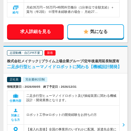
月給35万円～55万円+時間外労働分（1分単位で全額支給）＋
賞与（年2回） ※理卒未経験者の場合： 月給27…
給与
求人詳細を見る
気になる
志望動機・自己PR不要
株式会社メイテック | プライム上場企業グループ/定年後雇用延長制度有
二足歩行型ヒューマノイドロボットに関わる【機械設計開発】
正社員
完全週休2日制
情報更新日：2026/08/05 終了予定日：2026/12/31
二足歩行型ヒューマノイドロボット及び操縦装置に関わる機械
設計・開発業務となります。
仕事内容
ロボット工学orロボットの開発経験をお持ちの方
対象と
なる方
【雇入れ直後】全国の事業所のいずれかに配属。派遣先企業に