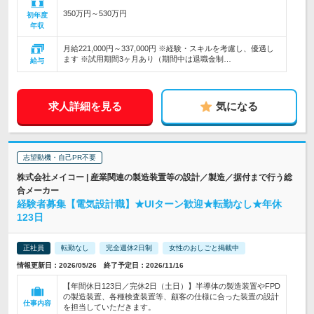
350万円～530万円
初年度
年収
月給221,000円～337,000円 ※経験・スキルを考慮し、優遇し
ます ※試用期間3ヶ月あり（期間中は退職金制…
給与
求人詳細を見る
気になる
志望動機・自己PR不要
株式会社メイコー | 産業関連の製造装置等の設計／製造／据付まで行う総
合メーカー
経験者募集【電気設計職】★UIターン歓迎★転勤なし★年休
123日
正社員
転勤なし
完全週休2日制
女性のおしごと掲載中
情報更新日：2026/05/26 終了予定日：2026/11/16
【年間休日123日／完休2日（土日）】半導体の製造装置やFPD
の製造装置、各種検査装置等、顧客の仕様に合った装置の設計
仕事内容
を担当していただきます。