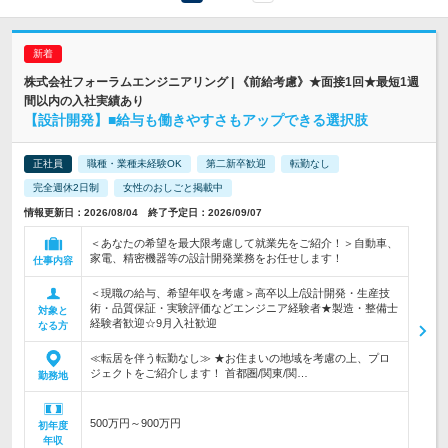
株式会社フォーラムエンジニアリング | 《前給考慮》★面接1回★最短1週
間以内の入社実績あり
【設計開発】■給与も働きやすさもアップできる選択肢
正社員
職種・業種未経験OK
第二新卒歓迎
転勤なし
完全週休2日制
女性のおしごと掲載中
情報更新日：2026/08/04 終了予定日：2026/09/07
＜あなたの希望を最大限考慮して就業先をご紹介！＞自動車、
家電、精密機器等の設計開発業務をお任せします！
仕事内容
＜現職の給与、希望年収を考慮＞高卒以上/設計開発・生産技
術・品質保証・実験評価などエンジニア経験者★製造・整備士
対象と
経験者歓迎☆9月入社歓迎
なる方
≪転居を伴う転勤なし≫ ★お住まいの地域を考慮の上、プロ
ジェクトをご紹介します！ 首都圏/関東/関…
勤務地
500万円～900万円
初年度
年収