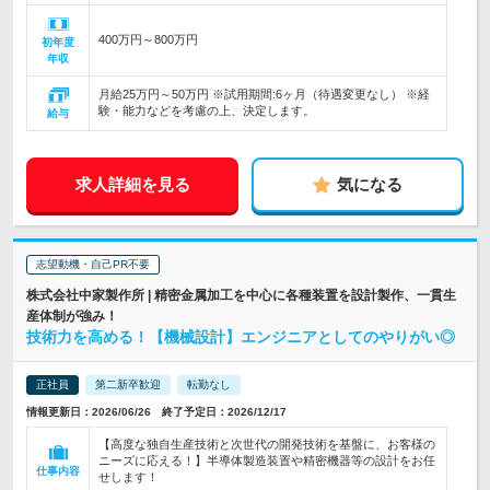
400万円～800万円
初年度
年収
月給25万円～50万円 ※試用期間:6ヶ月（待遇変更なし） ※経
験・能力などを考慮の上、決定します。
給与
求人詳細を見る
気になる
志望動機・自己PR不要
株式会社中家製作所 | 精密金属加工を中心に各種装置を設計製作、一貫生
産体制が強み！
技術力を高める！【機械設計】エンジニアとしてのやりがい◎
正社員
第二新卒歓迎
転勤なし
情報更新日：2026/06/26 終了予定日：2026/12/17
【高度な独自生産技術と次世代の開発技術を基盤に、お客様の
ニーズに応える！】半導体製造装置や精密機器等の設計をお任
仕事内容
せします！