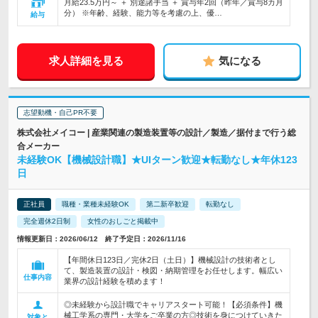
月給23.5万円～ ＋ 別途諸手当 ＋ 賞与年2回（昨年／賞与8カ月
分） ※年齢、経験、能力等を考慮の上、優…
給与
求人詳細を見る
気になる
志望動機・自己PR不要
株式会社メイコー | 産業関連の製造装置等の設計／製造／据付まで行う総
合メーカー
未経験OK【機械設計職】★UIターン歓迎★転勤なし★年休123
日
正社員
職種・業種未経験OK
第二新卒歓迎
転勤なし
完全週休2日制
女性のおしごと掲載中
情報更新日：2026/06/12 終了予定日：2026/11/16
【年間休日123日／完休2日（土日）】機械設計の技術者とし
て、製造装置の設計・検図・納期管理をお任せします。幅広い
仕事内容
業界の設計経験を積めます！
◎未経験から設計職でキャリアスタート可能！【必須条件】機
械工学系の専門・大学をご卒業の方◎技術を身につけていきた
対象と