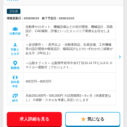
正社員
情報更新日：2026/06/19 終了予定日：2026/12/10
自動車やロボット、機械設備などの先行開発、機械設計、回路
設計、CAD補助、評価といったエンジニア業務をお任せしま
仕事内容
す。
＜必須要件＞ ・高卒以上 ・自動車部品、生産設備、工作機械
等の設計開発や構造設計、艤装設計などのいずれかのご経験が
対象と
ある方（2年以上）
なる方
＜山梨オフィス＞ 山梨県甲府市中央3丁目10-14 TFビル3-G ※
マイカー通勤可（プロジェクト…
勤務地
400万円～800万円
初年度
年収
月給250,000円～500,000円 ※試用期間3～6ヶ月（待遇変更な
し） ※経験・スキルを考慮し決定いたします
給与
求人詳細を見る
気になる