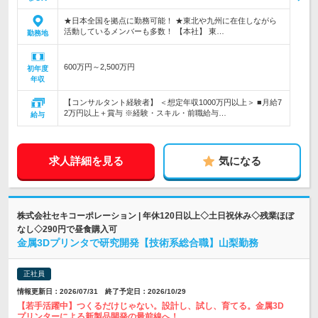
★日本全国を拠点に勤務可能！ ★東北や九州に在住しながら
活動しているメンバーも多数！ 【本社】 東…
勤務地
600万円～2,500万円
初年度
年収
【コンサルタント経験者】 ＜想定年収1000万円以上＞ ■月給7
2万円以上＋賞与 ※経験・スキル・前職給与…
給与
求人詳細を見る
気になる
株式会社セキコーポレーション | 年休120日以上◇土日祝休み◇残業ほぼ
なし◇290円で昼食購入可
金属3Dプリンタで研究開発【技術系総合職】山梨勤務
正社員
情報更新日：2026/07/31 終了予定日：2026/10/29
【若手活躍中】つくるだけじゃない。設計し、試し、育てる。金属3D
プリンターによる新製品開発の最前線へ！