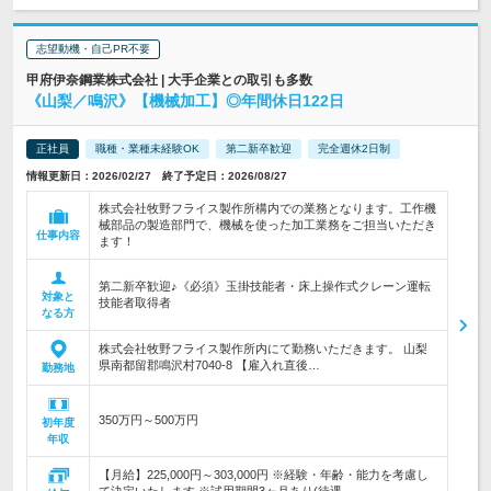
志望動機・自己PR不要
甲府伊奈鋼業株式会社 | 大手企業との取引も多数
《山梨／鳴沢》【機械加工】◎年間休日122日
正社員
職種・業種未経験OK
第二新卒歓迎
完全週休2日制
情報更新日：2026/02/27 終了予定日：2026/08/27
株式会社牧野フライス製作所構内での業務となります。工作機
械部品の製造部門で、機械を使った加工業務をご担当いただき
仕事内容
ます！
第二新卒歓迎♪《必須》玉掛技能者・床上操作式クレーン運転
対象と
技能者取得者
なる方
株式会社牧野フライス製作所内にて勤務いただきます。 山梨
県南都留郡鳴沢村7040-8 【雇入れ直後…
勤務地
350万円～500万円
初年度
年収
【月給】225,000円～303,000円 ※経験・年齢・能力を考慮し