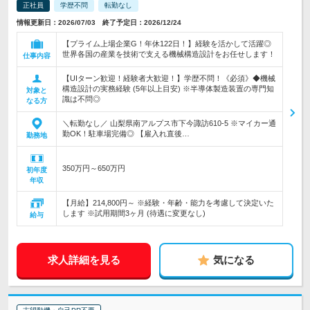
正社員
学歴不問
転勤なし
情報更新日：2026/07/03 終了予定日：2026/12/24
【プライム上場企業G！年休122日！】経験を活かして活躍◎
世界各国の産業を技術で支える機械構造設計をお任せします！
仕事内容
【UIターン歓迎！経験者大歓迎！】学歴不問！《必須》◆機械
構造設計の実務経験 (5年以上目安) ※半導体製造装置の専門知
対象と
識は不問◎
なる方
＼転勤なし／ 山梨県南アルプス市下今諏訪610-5 ※マイカー通
勤OK！駐車場完備◎ 【雇入れ直後…
勤務地
350万円～650万円
初年度
年収
【月給】214,800円～ ※経験・年齢・能力を考慮して決定いた
します ※試用期間3ヶ月 (待遇に変更なし)
給与
求人詳細を見る
気になる