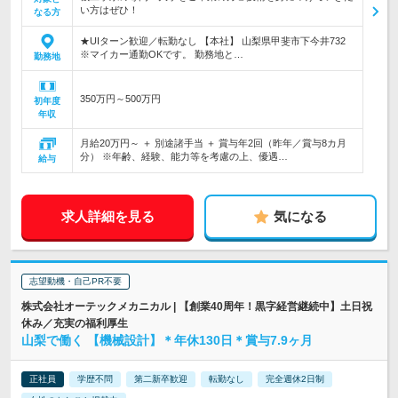
い方はぜひ！
なる方
★UIターン歓迎／転勤なし 【本社】 山梨県甲斐市下今井732
※マイカー通勤OKです。 勤務地と…
勤務地
350万円～500万円
初年度
年収
月給20万円～ ＋ 別途諸手当 ＋ 賞与年2回（昨年／賞与8カ月
分） ※年齢、経験、能力等を考慮の上、優遇…
給与
求人詳細を見る
気になる
志望動機・自己PR不要
株式会社オーテックメカニカル | 【創業40周年！黒字経営継続中】土日祝
休み／充実の福利厚生
山梨で働く 【機械設計】＊年休130日＊賞与7.9ヶ月
正社員
学歴不問
第二新卒歓迎
転勤なし
完全週休2日制