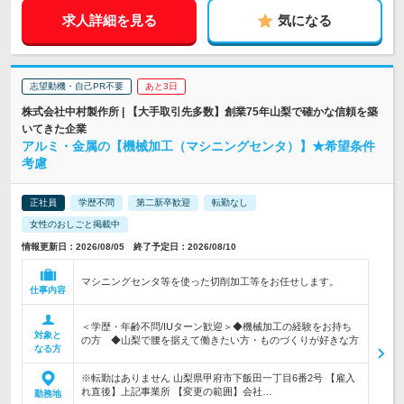
求人詳細を見る
気になる
志望動機・自己PR不要
あと3日
株式会社中村製作所 | 【大手取引先多数】創業75年山梨で確かな信頼を築
いてきた企業
アルミ・金属の【機械加工（マシニングセンタ）】★希望条件
考慮
正社員
学歴不問
第二新卒歓迎
転勤なし
女性のおしごと掲載中
情報更新日：2026/08/05 終了予定日：2026/08/10
マシニングセンタ等を使った切削加工等をお任せします。
仕事内容
＜学歴・年齢不問/IUターン歓迎＞◆機械加工の経験をお持ち
対象と
の方 ◆山梨で腰を据えて働きたい方・ものづくりが好きな方
なる方
※転勤はありません 山梨県甲府市下飯田一丁目6番2号 【雇入
れ直後】上記事業所 【変更の範囲】会社…
勤務地