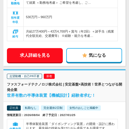
て就業 ＜勤務地考慮＞ ご希望を考慮し、ご…
勤務地
530万円～960万円
初年度
年収
月給27万400円～43万4,700円＋賞与（年2回）＋諸手当（残業
代全額支給、交通費等） ※経験・能力を考慮…
給与
求人詳細を見る
気になる
志望動機・自己PR不要
ファスフォードテクノロジ株式会社 | 安定基盤×高技術！世界とつながる開
発企業
世界有数の半導体装置【機械設計】経験者求む！
正社員
転勤なし
完全週休2日制
女性のおしごと掲載中
情報更新日：2026/08/04 終了予定日：2027/01/25
半導体製造装置「ダイボンディング装置」の開発・設計に携わ
ります。最先端の技術を学びながら成長できる環境です
仕事内容