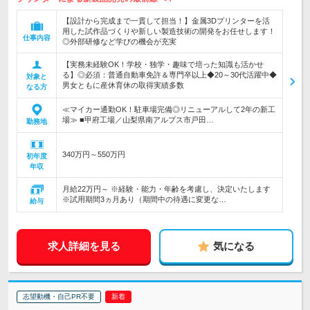
【設計から完成まで一貫して担当！】金属3Dプリンターを活
用した試作品づくりや新しい製造技術の開発をお任せします！
仕事内容
◎外部研修など学びの機会が充実
【実務未経験OK！学校・独学・趣味で培った知識も活かせ
る】◎必須：普通自動車免許＆専門卒以上◆20～30代活躍中◆
対象と
男女ともに産休育休の取得実績多数
なる方
≪マイカー通勤OK！駐車場完備◎リニューアルして2年の新工
場≫ ■甲府工場／山梨県南アルプス市戸田…
勤務地
340万円～550万円
初年度
年収
月給22万円～ ※経験・能力・年齢を考慮し、決定いたします
※試用期間3ヵ月あり（期間中の待遇に変更な…
給与
求人詳細を見る
気になる
志望動機・自己PR不要