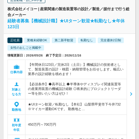
志望動機・自己PR不要
株式会社メイコー | 産業関連の製造装置等の設計／製造／据付まで行う総
合メーカー
経験者募集【機械設計職】★UIターン歓迎★転勤なし★年休
123日
正社員
業種未経験OK
第二新卒歓迎
転勤なし
完全週休2日制
女性のおしごと掲載中
情報更新日：2026/05/26 終了予定日：2026/11/16
【年間休日123日／完休2日（土日）】機械設計の技術者とし
て、製造装置の設計・検図・納期管理をお任せします。幅広い
仕事内容
業界の設計経験を積めます！
【必須条件】◆高卒以上 ◆半導体やディスプレイ関連装置等
の産業用装置の機械設計経験 ◎将来的にプロジェクトリーダ
対象と
ー等を担いたい方はぜひ！
なる方
★UIターン歓迎／転勤なし 【本社】 山梨県甲斐市下今井732
※マイカー通勤OKです。 勤務地と…
勤務地
450万円～700万円
初年度
年収