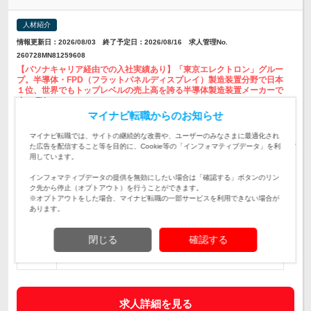
人材紹介
情報更新日：2026/08/03 終了予定日：2026/08/16 求人管理No.
260728MN81259608
【パソナキャリア経由での入社実績あり】「東京エレクトロン」グルー
プ。半導体・FPD（フラットパネルディスプレイ）製造装置分野で日本
１位、世界でもトップレベルの売上高を誇る半導体製造装置メーカーで
す。 FY…
マイナビ転職からのお知らせ
【山梨】半導体製造装置の機械設計（設計支援・図面レビュ
ー）のポジションの求人です
仕事内容
マイナビ転職では、サイトの継続的な改善や、ユーザーのみなさまに最適化され
た広告を配信すること等を目的に、Cookie等の「インフォマティブデータ」を利
用しています。
【必須要件】 ※いずれか必須（10年以上） ・半導体製造装置
の機械設計 ・工作機械・産業機械の機械設計 ・大型ロボット
対象と
インフォマティブデータの提供を無効にしたい場合は「確認する」ボタンのリン
（駆動系）の機械設計 【歓迎要件】 ・装置安全審査に関わる
なる方
ク先から停止（オプトアウト）を行うことができます。
業務経…
※オプトアウトをした場合、マイナビ転職の一部サービスを利用できない場合が
あります。
山梨県 韮崎市藤井町北下條２３８１－１
勤務地
閉じる
確認する
年収 400 ～ 1500 万円 880万円/35歳/基本給＋地域手当＋賞与
＋…
給与
求人詳細を見る