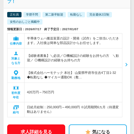
プ！
正社員
学歴不問
第二新卒歓迎
転勤なし
完全週休2日制
女性のおしごと掲載中
情報更新日：2026/07/17 終了予定日：2027/01/07
半導体ウェハ搬送装置の設計・開発（試作）をご担当いただき
ます。入社後は簡単な部品設計からお任せします。
仕事内容
【経験者募集】＼必須／◎機械設計の経験をお持ちの方 ＼歓
対象と
迎／ ◎機構設計の経験をお持ちの方
なる方
【株式会社ハーモテック 本社】 山梨県甲府市住吉4丁目1-32
◆転勤なし ◆マイカー通勤OK（敷…
勤務地
420万円～750万円
初年度
年収
日給月給制：250,000円～490,000円 ※試用期間6カ月（待遇変
動はありません）
給与
求人詳細を見る
気になる