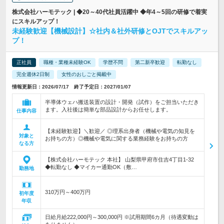
株式会社ハーモテック | ◆20～40代社員活躍中 ◆年4～5回の研修で着実
にスキルアップ！
未経験歓迎【機械設計】☆社内＆社外研修とOJTでスキルアッ
プ！
正社員
職種・業種未経験OK
学歴不問
第二新卒歓迎
転勤なし
完全週休2日制
女性のおしごと掲載中
情報更新日：2026/07/17 終了予定日：2027/01/07
半導体ウェハ搬送装置の設計・開発（試作）をご担当いただき
ます。入社後は簡単な部品設計からお任せします。
仕事内容
【未経験歓迎】＼歓迎／ ◎理系出身者（機械や電気の知見を
対象と
お持ちの方）◎機械や電気に関する業務経験をお持ちの方
なる方
【株式会社ハーモテック 本社】 山梨県甲府市住吉4丁目1-32
◆転勤なし ◆マイカー通勤OK（敷…
勤務地
310万円～400万円
初年度
年収
日給月給222,000円～300,000円 ※試用期間6カ月（待遇変動は