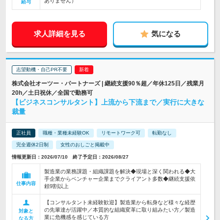
ありません）
給与
求人詳細を見る
気になる
志望動機・自己PR不要
株式会社オーツー・パートナーズ | 継続支援90％超／年休125日／残業月
20h／土日祝休／全国で勤務可
【ビジネスコンサルタント】上流から下流まで／実行に大きな
裁量
正社員
職種・業種未経験OK
リモートワーク可
転勤なし
完全週休2日制
女性のおしごと掲載中
情報更新日：2026/07/10 終了予定日：2026/08/27
製造業の業務課題・組織課題を解決◆現場と深く関われる◆大
手企業からベンチャー企業までクライアント多数◆継続支援依
仕事内容
頼9割以上
【コンサルタント未経験歓迎】製造業から転身など様々な経歴
の先輩達が活躍中／本質的な組織変革に取り組みたい方／製造
対象と
業に危機感を感じている方
なる方