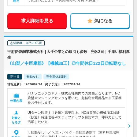
て決定いたします ※試用期間3ヶ月あり(待遇…
給与
求人詳細を見る
気になる
志望動機・自己PR不要
甲府伊奈鋼業株式会社 | 大手企業との取引も多数｜完休2日｜手厚い福利厚
生
《山梨／中巨摩郡》【機械加工】◎年間休日122日◎転勤なし
正社員
転勤なし
完全週休2日制
情報更新日：2026/07/24 終了予定日：2027/01/14
パナソニックコネクト株式会社構内での業務となります。NC
旋盤やマシニングセンタを用いた、超精密金属部品の加工業務
仕事内容
をお任せします。
UIターン歓迎！《必須》高卒以上、NC旋盤等の機械加工経験
《歓迎》待遇改善やステップアップを目指す方、即戦力として
対象と
活躍したい方
なる方
＼転勤なし！／ ＼車・バイク・自転車通勤可（無料駐車場完