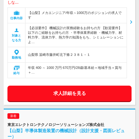
しな…
【山梨】メカエンジニア/年収～1000万のポジションの求人で
す
仕事内容
【必須要件】 機械設計の実務経験をお持ちの方 【歓迎要件】
以下のご経験をお持ちの方 ・半導体業界経験 ・機械力学、材
対象と
料力学、流体力学、熱力学の知識をもち、シミュレーションに
なる方
よ…
山梨県 韮崎市藤井町北下條２３８１－１
勤務地
年収 400 ～ 1000 万円 670万円/28歳/基本給＋地域手当＋賞与
＋…
給与
求人詳細を見る
東京エレクトロンテクノロジーソリューションズ株式会社
【山梨】半導体製造装置の機械設計（設計支援・図面レビュ
ー）