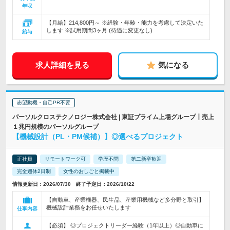
年収
【月給】214,800円～ ※経験・年齢・能力を考慮して決定いた
します ※試用期間3ヶ月 (待遇に変更なし)
給与
求人詳細を見る
気になる
志望動機・自己PR不要
パーソルクロステクノロジー株式会社 | 東証プライム上場グループ┃売上
１兆円規模のパーソルグループ
【機械設計（PL・PM候補）】◎選べるプロジェクト
正社員
リモートワーク可
学歴不問
第二新卒歓迎
完全週休2日制
女性のおしごと掲載中
情報更新日：2026/07/30 終了予定日：2026/10/22
【自動車、産業機器、民生品、産業用機械など多分野と取引】
機械設計業務をお任せいたします
仕事内容
【必須】 ◎プロジェクトリーダー経験（1年以上）◎自動車に