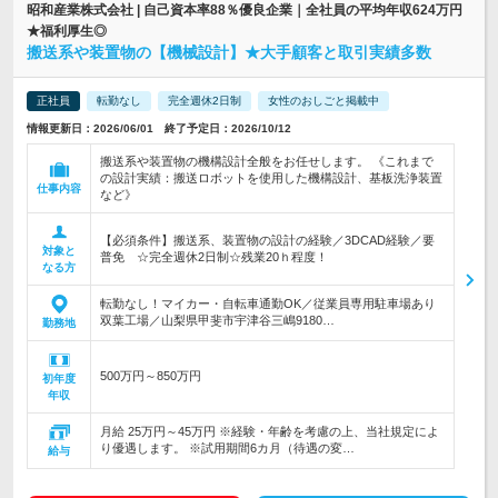
昭和産業株式会社 | 自己資本率88％優良企業｜全社員の平均年収624万円
★福利厚生◎
搬送系や装置物の【機械設計】★大手顧客と取引実績多数
正社員
転勤なし
完全週休2日制
女性のおしごと掲載中
情報更新日：2026/06/01 終了予定日：2026/10/12
搬送系や装置物の機構設計全般をお任せします。 《これまで
の設計実績：搬送ロボットを使用した機構設計、基板洗浄装置
仕事内容
など》
【必須条件】搬送系、装置物の設計の経験／3DCAD経験／要
対象と
普免 ☆完全週休2日制☆残業20ｈ程度！
なる方
転勤なし！マイカー・自転車通勤OK／従業員専用駐車場あり
双葉工場／山梨県甲斐市宇津谷三嶋9180…
勤務地
500万円～850万円
初年度
年収
月給 25万円～45万円 ※経験・年齢を考慮の上、当社規定によ
り優遇します。 ※試用期間6カ月（待遇の変…
給与