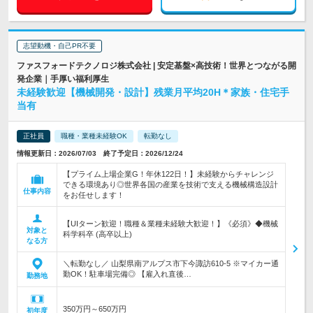
志望動機・自己PR不要
ファスフォードテクノロジ株式会社 | 安定基盤×高技術！世界とつながる開
発企業｜手厚い福利厚生
未経験歓迎【機械開発・設計】残業月平均20H＊家族・住宅手
当有
正社員
職種・業種未経験OK
転勤なし
情報更新日：2026/07/03 終了予定日：2026/12/24
【プライム上場企業G！年休122日！】未経験からチャレンジ
できる環境あり◎世界各国の産業を技術で支える機械構造設計
仕事内容
をお任せします！
【UIターン歓迎！職種＆業種未経験大歓迎！】《必須》◆機械
対象と
科学科卒 (高卒以上)
なる方
＼転勤なし／ 山梨県南アルプス市下今諏訪610-5 ※マイカー通
勤OK！駐車場完備◎ 【雇入れ直後…
勤務地
350万円～650万円
初年度