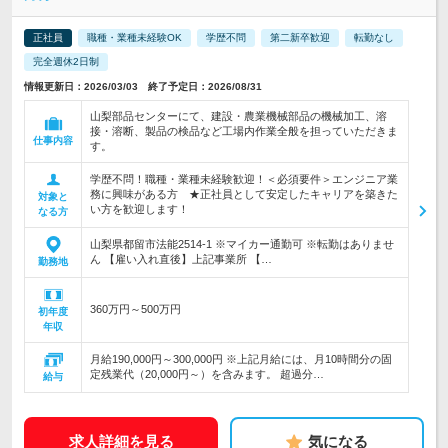
正社員
職種・業種未経験OK
学歴不問
第二新卒歓迎
転勤なし
完全週休2日制
情報更新日：2026/03/03 終了予定日：2026/08/31
山梨部品センターにて、建設・農業機械部品の機械加工、溶
接・溶断、製品の検品など工場内作業全般を担っていただきま
仕事内容
す。
学歴不問！職種・業種未経験歓迎！＜必須要件＞エンジニア業
務に興味がある方 ★正社員として安定したキャリアを築きた
対象と
い方を歓迎します！
なる方
山梨県都留市法能2514-1 ※マイカー通勤可 ※転勤はありませ
ん 【雇い入れ直後】上記事業所 【…
勤務地
360万円～500万円
初年度
年収
月給190,000円～300,000円 ※上記月給には、月10時間分の固
定残業代（20,000円～）を含みます。 超過分…
給与
求人詳細を見る
気になる