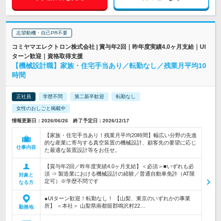
志望動機・自己PR不要
コミヤマエレクトロン株式会社 | 賞与年2回｜昨年度実績4.0ヶ月支給｜UI
ターン歓迎｜資格取得支援
【機械設計職】家族・住宅手当あり／転勤なし／残業月平均10
時間
正社員
学歴不問
第二新卒歓迎
転勤なし
女性のおしごと掲載中
情報更新日：2026/06/26 終了予定日：2026/12/17
【家族・住宅手当あり！残業月平均20時間】幅広い分野の先進
的な産業に寄与する真空装置の機械設計、顧客先の要望に応じ
仕事内容
た最適な装置設計等をお任せ。
【賞与年2回／昨年度実績4.0ヶ月支給】＜必須＞■いずれも必
須 ⇒ 製造業における機械設計の経験／普通自動車免許（AT限
対象と
定可）※学歴不問です
なる方
●UIターン歓迎！転勤なし！ 【山梨、東京のいずれかの事業
所】 ＜本社＞ 山梨県南都留郡鳴沢村22…
勤務地