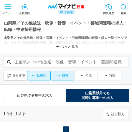
甲信越版
メニュー
会員登録
閲覧履歴
検索
山梨県／その他放送・映像・音響・イベント・芸能関連職の求人・
転職・中途採用情報
山梨県／その他放送・映像・音響・イベント・芸能関連職の転職・求人一覧ページで
す。マイナビ転職では甲府市、富士吉田市などからもあなたにぴったりの求人を探せ
もっと見る
ます。
山梨県／その他放送・映像・音響・イベント・芸能関連職
勤務地
職種
年収
特徴
条件変更
山梨県
以外でも
山梨県
で募集中の求人
同時に募集中の求人
1
1
1
件中
-
件
並び替え
1