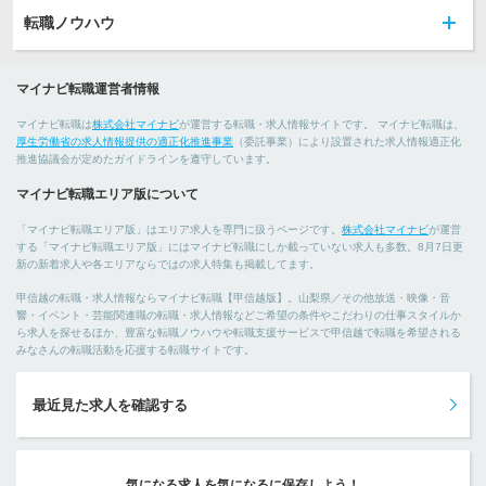
転職ノウハウ
マイナビ転職運営者情報
マイナビ転職は
株式会社マイナビ
が運営する転職・求人情報サイトです。 マイナビ転職は、
厚生労働省の求人情報提供の適正化推進事業
（委託事業）により設置された求人情報適正化
推進協議会が定めたガイドラインを遵守しています。
マイナビ転職エリア版について
「マイナビ転職エリア版」はエリア求人を専門に扱うページです。
株式会社マイナビ
が運営
する「マイナビ転職エリア版」にはマイナビ転職にしか載っていない求人も多数。8月7日更
新の新着求人や各エリアならではの求人特集も掲載してます。
甲信越の転職・求人情報ならマイナビ転職【甲信越版】。山梨県／その他放送・映像・音
響・イベント・芸能関連職の転職・求人情報などご希望の条件やこだわりの仕事スタイルか
ら求人を探せるほか、豊富な転職ノウハウや転職支援サービスで甲信越で転職を希望される
みなさんの転職活動を応援する転職サイトです。
最近見た求人を確認する
気になる求人を気になるに保存しよう！