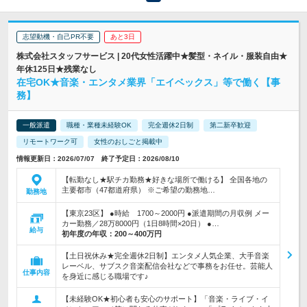
志望動機・自己PR不要
あと3日
株式会社スタッフサービス | 20代女性活躍中★髪型・ネイル・服装自由★
年休125日★残業なし
在宅OK★音楽・エンタメ業界「エイベックス」等で働く【事
務】
一般派遣
職種・業種未経験OK
完全週休2日制
第二新卒歓迎
リモートワーク可
女性のおしごと掲載中
情報更新日：2026/07/07 終了予定日：2026/08/10
【転勤なし★駅チカ勤務★好きな場所で働ける】 全国各地の
主要都市（47都道府県） ※ご希望の勤務地…
勤務地
【東京23区】 ●時給 1700～2000円 ●派遣期間の月収例 メー
カー勤務／28万8000円（1日8時間×20日） ●…
給与
初年度の年収：
200～400万円
【土日祝休み★完全週休2日制】エンタメ人気企業、大手音楽
レーベル、サブスク音楽配信会社などで事務をお任せ。芸能人
仕事内容
を身近に感じる職場です♪
【未経験OK★初心者も安心のサポート】「音楽・ライブ・イ