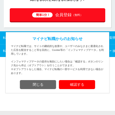
会員登録
簡単1分！
（無料）
転職TOP
甲信越の転職・求人情報TOP
山梨県の転職・求人情報TOP
山梨
マイナビ転職からのお知らせ
マイナビ転職では、サイトの継続的な改善や、ユーザーのみなさまに最適化され
た広告を配信すること等を目的に、Cookie等の「インフォマティブデータ」を利
転職TOP
クリエイティブから探す
クリエイティブの転職・求人情報一覧
用しています。
インフォマティブデータの提供を無効にしたい場合は「確認する」ボタンのリン
ク先から停止（オプトアウト）を行うことができます。
※オプトアウトをした場合、マイナビ転職の一部サービスを利用できない場合が
あります。
TOPページへ
閉じる
確認する
(c) Mynavi Corporation