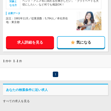
ベント・アニメ等に関わる仕事がしたい」「プライベートも大
対象と
切にしたい」など何でも相談OK！
なる方
企業データ
設立：1981年11月／従業員数：5,784人／本社所在
地：東京都
求人詳細を見る
気になる
1
1
1
件中
-
件
1
あなたの検索条件に近い求人
すべての求人を見る