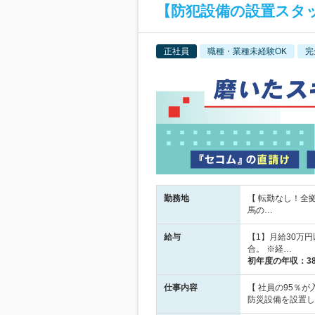
【防犯設備の設置スタ
正社員
職種・業種未経験OK
完
勤務地
【 転勤なし！全
馬の…
給与
【1】月給30万円
合。 ※経…
初年度の年収：
3
仕事内容
【 社員の95％
防災設備を設置し