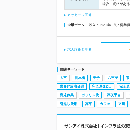
経験・資格がある
メッセージ画像
企業データ
設立：1981年1月／従業
求人詳細を見る
関連キーワード
大宮
日本橋
王子
八王子
東
業界経験者優遇
完全週休2日
完全週
育児休業
ガソリン代
深夜手当
引越し費用
高卒
カフェ
立川
サンアイ株式会社 | インフラ並の安