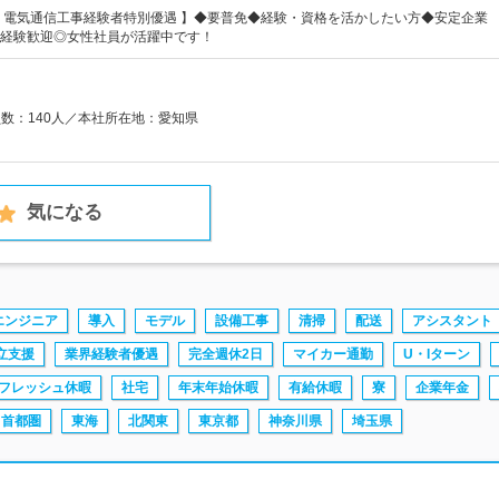
・電気通信工事経験者特別優遇 】◆要普免◆経験・資格を活かしたい方◆安定企業
経験歓迎◎女性社員が活躍中です！
員数：140人／本社所在地：愛知県
気になる
エンジニア
導入
モデル
設備工事
清掃
配送
アシスタント
立支援
業界経験者優遇
完全週休2日
マイカー通勤
U・Iターン
フレッシュ休暇
社宅
年末年始休暇
有給休暇
寮
企業年金
首都圏
東海
北関東
東京都
神奈川県
埼玉県