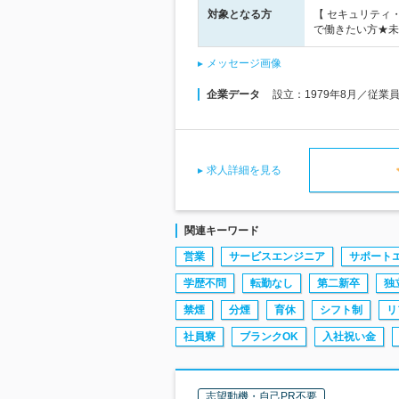
対象となる方
【 セキュリティ
で働きたい方★未
メッセージ画像
企業データ
設立：1979年8月／従業
求人詳細を見る
関連キーワード
営業
サービスエンジニア
サポート
学歴不問
転勤なし
第二新卒
独
禁煙
分煙
育休
シフト制
リ
社員寮
ブランクOK
入社祝い金
志望動機・自己PR不要