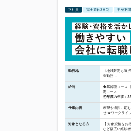
正社員
完全週休2日制
学歴不問
勤務地
〈地域限定も選択
※勤務…
給与
◆基幹職コース 【
定コース…
初年度の年収：
3
仕事内容
希望や適性に応じ
せ ★ワークライ
対象となる方
【 対象資格をお
など幅広い経験者