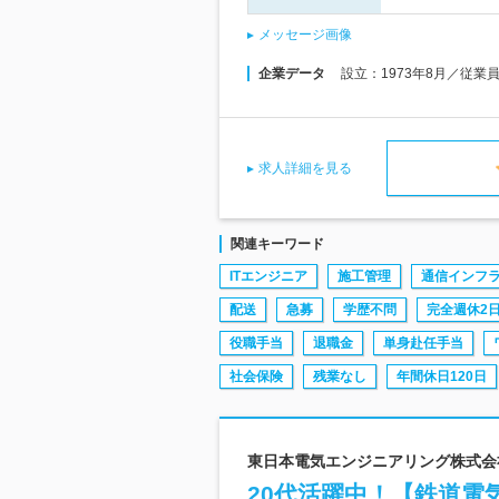
メッセージ画像
企業データ
設立：1973年8月／従業
求人詳細を見る
関連キーワード
ITエンジニア
施工管理
通信インフ
配送
急募
学歴不問
完全週休2
役職手当
退職金
単身赴任手当
社会保険
残業なし
年間休日120日
東日本電気エンジニアリング株式会社
20代活躍中！【鉄道電