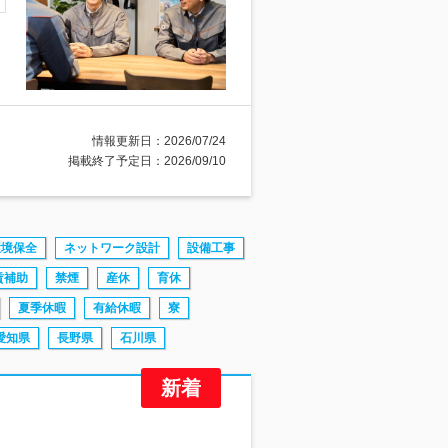
情報更新日：2026/07/24
掲載終了予定日：2026/09/10
環境保全
ネットワーク設計
設備工事
賃補助
禁煙
産休
育休
夏季休暇
有給休暇
寮
愛知県
長野県
石川県