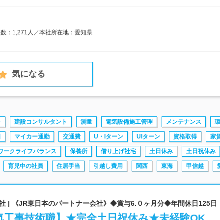
員数：1,271人／本社所在地：愛知県
気になる
ラ
建設コンサルタント
測量
電気設備施工管理
メンテナンス
日
マイカー通勤
交通費
U・Iターン
UIターン
資格取得
家
ワークライフバランス
保養所
借り上げ社宅
土日休み
土日祝休み
育児中の社員
住居手当
引越し費用
関西
東海
甲信越
 | 《JR東日本のパートナー会社》◆賞与6.０ヶ月分◆年間休日125日
気工事技術職】★完全土日祝休み★未経験OK