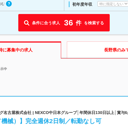
含む
特に指定しない
初年度年収
36
件
条件に合う求人
を検索する
時に募集中の求人
長野県
のみ
表示中
古屋株式会社 | NEXCO中日本グループ│年間休日130日以上│賞与
／機械）】完全週休2日制／転勤なし可