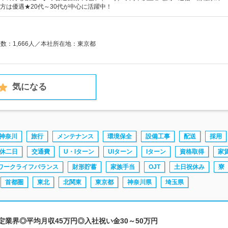
方は優遇★20代～30代が中心に活躍中！
員数：1,666人／本社所在地：東京都
気になる
神奈川
旅行
メンテナンス
環境保全
設備工事
配送
採用
休二日
交通費
U・Iターン
UIターン
Iターン
資格取得
家
ワークライフバランス
財形貯蓄
家族手当
OJT
土日祝休み
寮
首都圏
東北
北関東
東京都
神奈川県
埼玉県
定業界◎平均月収45万円◎入社祝い金30～50万円