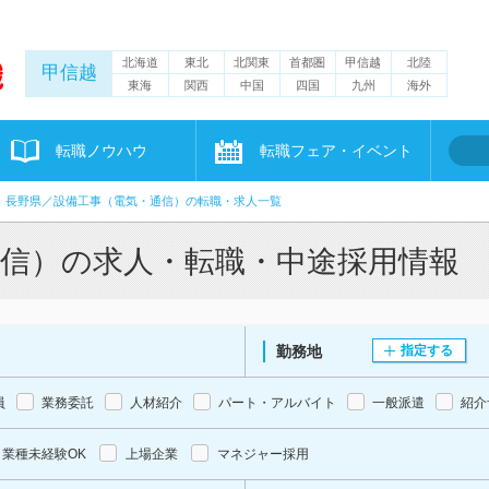
北海道
東北
北関東
首都圏
甲信越
北陸
甲信越
東海
関西
中国
四国
九州
海外
転職ノウハウ
転職フェア・イベント
長野県／設備工事（電気・通信）の転職・求人一覧
通信）の求人・転職・中途採用情報
勤務地
指定する
員
業務委託
人材紹介
パート・アルバイト
一般派遣
紹介
業種未経験OK
上場企業
マネジャー採用