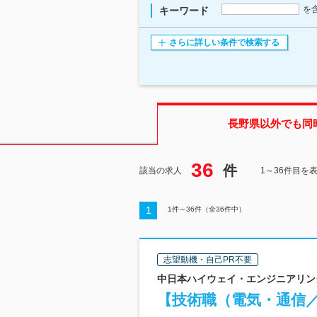
を
キーワード
さらに詳しい条件で検索する
長野県
以外でも同
36
件
該当の求人
1～36件目を
1
1
件～
36
件（全
36
件中）
志望動機・自己PR不要
中日本ハイウェイ・エンジニアリング名
【技術職（電気・通信