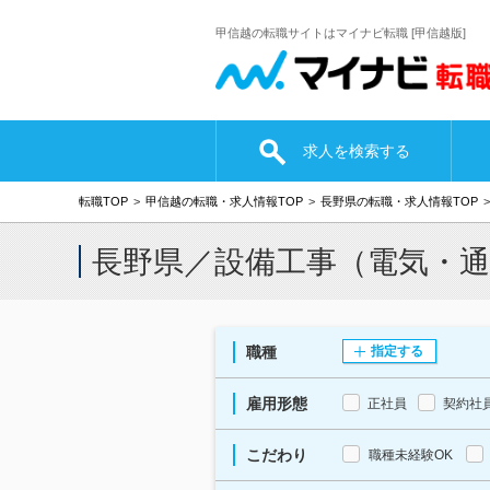
甲信越の転職サイトはマイナビ転職 [甲信越版]
求人を検索する
転職TOP
甲信越の転職・求人情報TOP
長野県の転職・求人情報TOP
長野県／設備工事（電気・
職種
指定する
雇用形態
正社員
契約社
こだわり
職種未経験OK