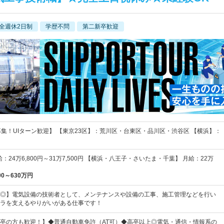
全週休2日制
学歴不問
第二新卒歓迎
募集！UIターン歓迎】 【東京23区】：荒川区・台東区・品川区・渋谷区 【横浜】：
給：24万6,800円～31万7,500円 【横浜・八王子・さいたま・千葉】 月給：22万
00～630万円
◎】電気設備の技術者として、メンテナンスや設備の工事、施工管理などを行い
ラを支えるやりがいがある仕事です！
卒の方も歓迎！】◆普通自動車免許（AT可）◆高卒以上◎電気・通信・情報系の