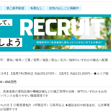
第二新卒歓迎
転勤なし
女性のおしごと掲載中
可〉 愛知／岐阜／三重／長野／滋賀／富山／石川／福井のいずれかの拠点へ配属
大卒】【高専7年(専科)】月給250,070円～ 【高卒】月給215,350円～ ◆エリア限
80～650万円
、高速道路の電気設備や機械設備などの施工管理や点検・保守のいずれかをお任
フバランスを取りやすい職場環境です
持ちの方 】◎要普通免許（AT限定可）◎高卒以上 ★建設会社や鉄道会社、公共事業
が活躍中です