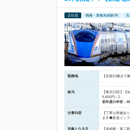
正社員
職種・業種未経験OK
完
勤務地
【全国15拠点で
…
給与
【東京23区】 月
6,800円～2…
初年度の年収：
4
仕事内容
【丁寧な研修あり
ます◆鉄道インフ
対象となる方
【未経験・第二新