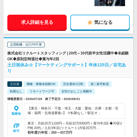
求人詳細を見る
気になる
志望動機・自己PR不要
株式会社リクルートスタッフィング | 20代～30代前半女性活躍中◆未経験
OK◆原則定時退社◆賞与年2回
土日祝休み☆【マーケティングサポート】年休125日／在宅あ
り
正社員
職種・業種未経験OK
完全週休2日制
第二新卒歓迎
転勤なし
リモートワーク可
女性のおしごと掲載中
情報更新日：2026/07/28 終了予定日：2026/08/31
【東京・神奈川・千葉・埼玉・大阪・愛知・兵庫・京都・宮
城・福岡・北海道募集♪】 ※転勤なし！駅近オ…
勤務地
東京：月給20万1100円～月給32万8300円＋賞与年2回 ◆月収U
P例 20代／入社3年目(リクルート)月収20万円…
給与
初年度の年収：
250～437万円