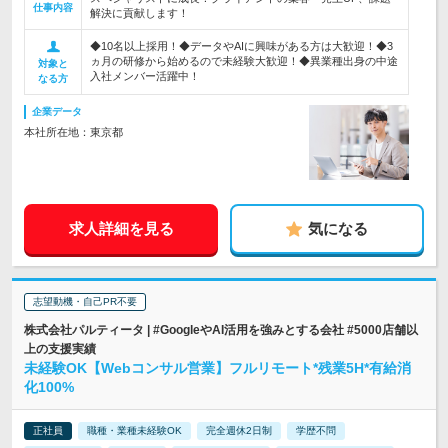
仕事内容
解決に貢献します！
◆10名以上採用！◆データやAIに興味がある方は大歓迎！◆3
ヵ月の研修から始めるので未経験大歓迎！◆異業種出身の中途
対象と
入社メンバー活躍中！
なる方
企業データ
本社所在地：東京都
求人詳細を見る
気になる
志望動機・自己PR不要
株式会社パルティータ | #GoogleやAI活用を強みとする会社 #5000店舗以
上の支援実績
未経験OK【Webコンサル営業】フルリモート*残業5H*有給消
化100%
正社員
職種・業種未経験OK
完全週休2日制
学歴不問