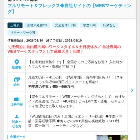
フルリモート＆フレックス◆自社サイトの【WEBマーケティン
グ】
正社員
業種未経験OK
完全週休2日制
学歴不問
転勤なし
リモートワーク可
情報更新日：2026/06/30 終了予定日：2026/08/10
＼圧倒的に自由度の高いワークスタイル＆土日祝休み／ 自社専属の
WEBマーケスタッフとして裁量大きく活躍！
【在宅勤務実施中です】 全国からのご応募を歓迎！ 入社時か
らフルリモート勤務が可能です
勤務地
月給33万円～41.5万円 《昇給年2回・賞与年1回あり》 《スキ
ルによって年収500万円以上スタートも可能！…
給与
初年度の年収：
450～600万円
【完全フルリモート】WEBマーケティング担当として、自社サ
イトの最適化（SEO・AIO対策）からLP作成・運用、セキュリ
仕事内容
ティ管理などに取り組みます。
《WEB面接(1回)のみ！全国からエントリー歓迎》◆学歴・年
齢・業界経験不問 ◆何らかのWEB業務の実務経験（SEO対
対象と
策、広告運用、マーケティングなど）
なる方
企業データ