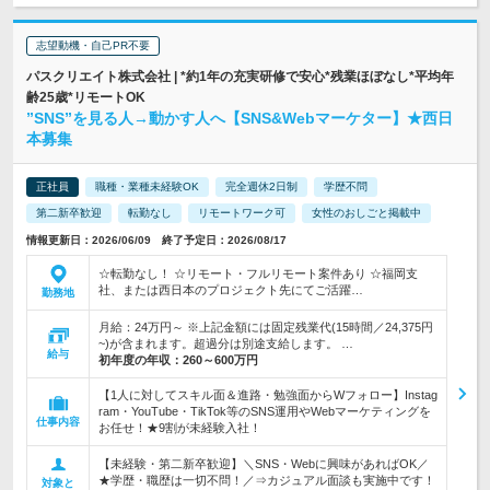
志望動機・自己PR不要
パスクリエイト株式会社 | *約1年の充実研修で安心*残業ほぼなし*平均年
齢25歳*リモートOK
”SNS”を見る人→動かす人へ【SNS&Webマーケター】★西日
本募集
正社員
職種・業種未経験OK
完全週休2日制
学歴不問
第二新卒歓迎
転勤なし
リモートワーク可
女性のおしごと掲載中
情報更新日：2026/06/09 終了予定日：2026/08/17
☆転勤なし！ ☆リモート・フルリモート案件あり ☆福岡支
社、または西日本のプロジェクト先にてご活躍…
勤務地
月給：24万円～ ※上記金額には固定残業代(15時間／24,375円
~)が含まれます。超過分は別途支給します。 …
給与
初年度の年収：
260～600万円
【1人に対してスキル面＆進路・勉強面からWフォロー】Instag
ram・YouTube・TikTok等のSNS運用やWebマーケティングを
仕事内容
お任せ！★9割が未経験入社！
【未経験・第二新卒歓迎】＼SNS・Webに興味があればOK／
★学歴・職歴は一切不問！／⇒カジュアル面談も実施中です！
対象と