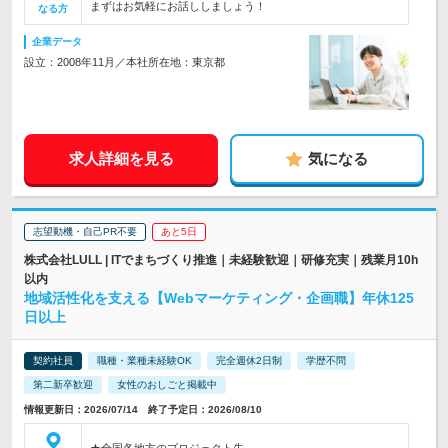
まずはお気軽にお話ししましょう！
なる方
企業データ
設立：2008年11月／本社所在地：東京都
求人詳細を見る
気になる
志望動機・自己PR不要
あと5日
株式会社LULL | ITでまちづくり推進｜未経験歓迎｜研修充実｜残業月10h
以内
地域活性化を支える【Webマーケティング・企画職】年休125
日以上
契約社員
職種・業種未経験OK
完全週休2日制
学歴不問
第二新卒歓迎
女性のおしごと掲載中
情報更新日：2026/07/14 終了予定日：2026/08/10