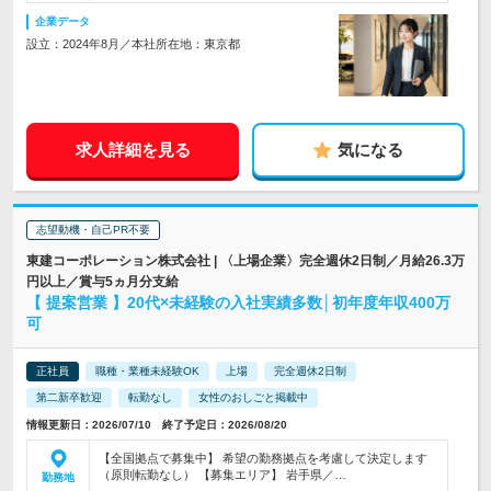
企業データ
設立：2024年8月／本社所在地：東京都
求人詳細を見る
気になる
志望動機・自己PR不要
東建コーポレーション株式会社 | 〈上場企業〉完全週休2日制／月給26.3万
円以上／賞与5ヵ月分支給
【 提案営業 】20代×未経験の入社実績多数│初年度年収400万
可
正社員
職種・業種未経験OK
上場
完全週休2日制
第二新卒歓迎
転勤なし
女性のおしごと掲載中
情報更新日：2026/07/10 終了予定日：2026/08/20
【全国拠点で募集中】 希望の勤務拠点を考慮して決定します
（原則転勤なし） 【募集エリア】 岩手県／…
勤務地