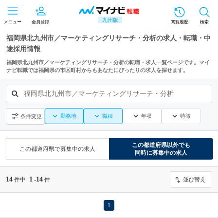
九州版
メニュー
会員登録
閲覧履歴
検索
福岡県北九州市／マーケティングリサーチ・分析の求人・転職・中
途採用情報
福岡県北九州市／マーケティングリサーチ・分析の転職・求人一覧ページです。マイ
ナビ転職では福岡県の市区町村からもあなたにぴったりの求人を探せます。
福岡県北九州市／マーケティングリサーチ・分析
勤務地
職種
年収
特徴
条件変更
この都道府県
以外でも
この都道府県
で募集中の求人
同時に募集中の求人
14
1
14
件中
-
件
並び替え
1