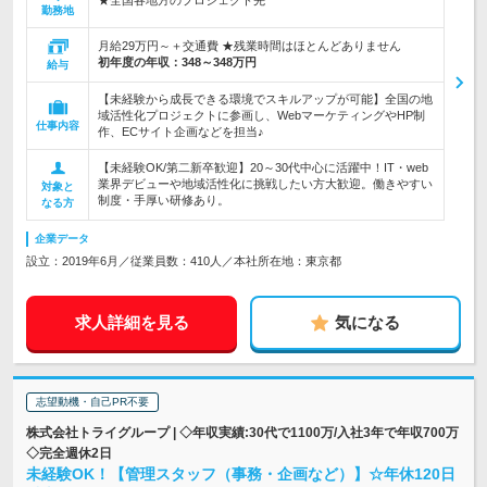
★全国各地方のプロジェクト先
勤務地
月給29万円～＋交通費 ★残業時間はほとんどありません
初年度の年収：
348～348万円
給与
【未経験から成長できる環境でスキルアップが可能】全国の地
域活性化プロジェクトに参画し、WebマーケティングやHP制
仕事内容
作、ECサイト企画などを担当♪
【未経験OK/第二新卒歓迎】20～30代中心に活躍中！IT・web
業界デビューや地域活性化に挑戦したい方大歓迎。働きやすい
対象と
制度・手厚い研修あり。
なる方
企業データ
設立：2019年6月／従業員数：410人／本社所在地：東京都
求人詳細を見る
気になる
志望動機・自己PR不要
株式会社トライグループ | ◇年収実績:30代で1100万/入社3年で年収700万
◇完全週休2日
未経験OK！【管理スタッフ（事務・企画など）】☆年休120日