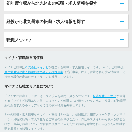
初年度年収から北九州市の転職・求人情報を探す
経験から北九州市の転職・求人情報を探す
転職ノウハウ
マイナビ転職運営者情報
マイナビ転職は
株式会社マイナビ
が運営する転職・求人情報サイトです。 マイナビ転職は、
厚生労働省の求人情報提供の適正化推進事業
（委託事業）により設置された求人情報適正化
推進協議会が定めたガイドラインを遵守しています。
マイナビ転職エリア版について
「マイナビ転職エリア版」はエリア求人を専門に扱うページです。
株式会社マイナビ
が運営
する「マイナビ転職エリア版」にはマイナビ転職にしか載っていない求人も多数。8月4日更
新の新着求人や各エリアならではの求人特集も掲載してます。
九州の転職・求人情報ならマイナビ転職【九州版】。福岡県北九州市／マーケティングリサ
ーチ・分析の転職・求人情報などご希望の条件やこだわりの仕事スタイルから求人を探せる
ほか、豊富な転職ノウハウや転職支援サービスで九州で転職を希望されるみなさんの転職活
動を応援する転職サイトです。