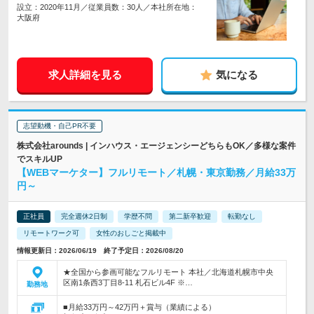
設立：2020年11月／従業員数：30人／本社所在地：
大阪府
求人詳細を見る
気になる
志望動機・自己PR不要
株式会社arounds | インハウス・エージェンシーどちらもOK／多様な案件
でスキルUP
【WEBマーケター】フルリモート／札幌・東京勤務／月給33万
円～
正社員
完全週休2日制
学歴不問
第二新卒歓迎
転勤なし
リモートワーク可
女性のおしごと掲載中
情報更新日：2026/06/19 終了予定日：2026/08/20
★全国から参画可能なフルリモート 本社／北海道札幌市中央
区南1条西3丁目8-11 札石ビル4F ※…
勤務地
■月給33万円～42万円＋賞与（業績による）