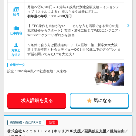
月給22万6,810円～＋賞与＋残業代別途全額支給＋インセンテ
ィブ（スキルによる） ※スキルや経験に応じ…
給与
初年度の年収：
300～600万円
【「PC操作も自信がない…」そんな方も活躍できる安心の超
充実研修からスタート】希望・適性に応じてWEBエンジニア・
仕事内容
WEBマーケターいずれかを担当
＼条件に合う方は面接確約！／《未経験・第二新卒大大大歓
迎！学歴不問》社会人デビューOK！※40歳以下の方☆"ひとま
対象と
ず話を聞いてみたい"も大丈夫！
なる方
企業データ
設立：2020年4月／本社所在地：東京都
求人詳細を見る
気になる
志望動機・自己PR不要
株式会社Ａｃｔａｌｉｖｅ | キャリアUP支援／副業独立支援／服装自由／