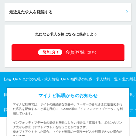
最近見た求人を確認する
気になる求人を気になるに保存しよう！
会員登録
簡単1分！
（無料）
転職TOP
九州の転職・求人情報TOP
福岡県の転職・求人情報一覧
北九州
転職TOP
九州の転職・求人情報TOP
福岡県の転職・求人情報一覧
福岡県
マイナビ転職からのお知らせ
マイナビ転職では、サイトの継続的な改善や、ユーザーのみなさまに最適化され
た広告を配信すること等を目的に、Cookie等の「インフォマティブデータ」を利
転職TOP
企画・経営から探す
企画・経営の転職・求人情報一覧
マーケテ
用しています。
インフォマティブデータの提供を無効にしたい場合は「確認する」ボタンのリン
ク先から停止（オプトアウト）を行うことができます。
※オプトアウトをした場合、マイナビ転職の一部サービスを利用できない場合が