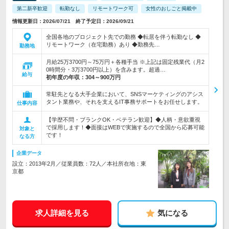
第二新卒歓迎
転勤なし
リモートワーク可
女性のおしごと掲載中
情報更新日：2026/07/21 終了予定日：2026/09/21
全国各地のプロジェクト先での勤務 ◆転居を伴う転勤なし ◆
リモートワーク（在宅勤務）あり ◆勤務先…
勤務地
月給25万3700円～75万円＋各種手当 ※上記は固定残業代（月2
0時間分・3万3700円以上）を含みます。超過…
給与
初年度の年収：
304～900万円
常駐先となる大手企業において、SNSマーケティングのアシス
タント業務や、それを支えるIT事務サポートをお任せします。
仕事内容
【学歴不問・ブランクOK・ベテラン歓迎】◆人柄・意欲重視
で採用します！◆面接はWEBで実施するので全国から応募可能
対象と
です！
なる方
企業データ
設立：2013年2月／従業員数：72人／本社所在地：東
京都
求人詳細を見る
気になる