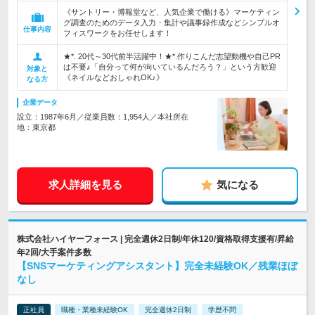
《サントリー・博報堂など、人気企業で働ける》マーケティン
グ調査のためのデータ入力・集計や議事録作成などシンプルオ
仕事内容
フィスワークをお任せします！
★*. 20代～30代前半活躍中！★*.作りこんだ志望動機や自己PR
は不要♪「自分って何が向いているんだろう？」という方歓迎
対象と
《ネイルなどおしゃれOK♪》
なる方
企業データ
設立：1987年6月／従業員数：1,954人／本社所在
地：東京都
求人詳細を見る
気になる
株式会社ハイヤーフォース | 完全週休2日制/年休120/資格取得支援有/昇給
年2回/大手案件多数
【SNSマーケティングアシスタント】完全未経験OK／残業ほぼ
なし
正社員
職種・業種未経験OK
完全週休2日制
学歴不問