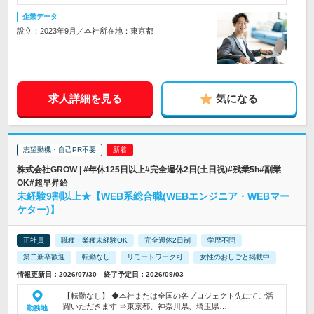
企業データ
設立：2023年9月／本社所在地：東京都
求人詳細を見る
気になる
志望動機・自己PR不要
株式会社GROW | #年休125日以上#完全週休2日(土日祝)#残業5h#副業
OK#超早昇給
未経験9割以上★【WEB系総合職(WEBエンジニア・WEBマー
ケター)】
正社員
職種・業種未経験OK
完全週休2日制
学歴不問
第二新卒歓迎
転勤なし
リモートワーク可
女性のおしごと掲載中
情報更新日：2026/07/30 終了予定日：2026/09/03
【転勤なし】 ◆本社または全国の各プロジェクト先にてご活
躍いただきます ⇒東京都、神奈川県、埼玉県…
勤務地