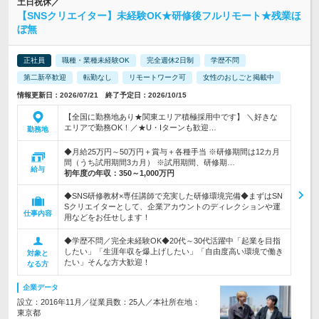
土日祝休／
【SNSクリエイター】未経験OK★研修後フルリモート★残業ほ
ぼ無
正社員
職種・業種未経験OK
完全週休2日制
学歴不問
第二新卒歓迎
転勤なし
リモートワーク可
女性のおしごと掲載中
情報更新日：2026/07/21 終了予定日：2026/10/15
【全国に勤務地あり★関東エリア積極採用中です】 ＼好きな
エリアで勤務OK！／★U・Iターンも歓迎…
勤務地
◆月給25万円～50万円＋賞与＋各種手当 ※研修期間は12カ月
間（うち試用期間3カ月） ※試用期間、研修期…
給与
初年度の年収：
350～1,000万円
◆SNS研修教材×専任講師で充実した研修環境完備◆まずはSN
Sクリエイターとして、企業アカウントのディレクションや運
仕事内容
用などをお任せします！
◆学歴不問／完全未経験OK◆20代～30代活躍中「起業を目指
したい」「生涯年収を爆上げしたい」「自由度高い環境で働き
対象と
たい」そんな方大歓迎！
なる方
企業データ
設立：2016年11月／従業員数：25人／本社所在地：
東京都