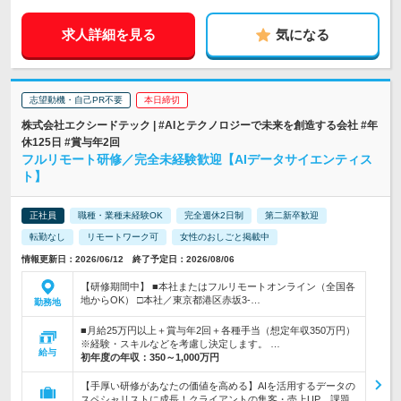
求人詳細を見る
気になる
志望動機・自己PR不要
本日締切
株式会社エクシードテック | #AIとテクノロジーで未来を創造する会社 #年
休125日 #賞与年2回
フルリモート研修／完全未経験歓迎【AIデータサイエンティス
ト】
正社員
職種・業種未経験OK
完全週休2日制
第二新卒歓迎
転勤なし
リモートワーク可
女性のおしごと掲載中
情報更新日：2026/06/12 終了予定日：2026/08/06
【研修期間中】 ■本社またはフルリモートオンライン（全国各
地からOK） □本社／東京都港区赤坂3-…
勤務地
■月給25万円以上＋賞与年2回＋各種手当（想定年収350万円）
※経験・スキルなどを考慮し決定します。 …
給与
初年度の年収：
350～1,000万円
【手厚い研修があなたの価値を高める】AIを活用するデータの
スペシャリストに成長！クライアントの集客・売上UP、課題