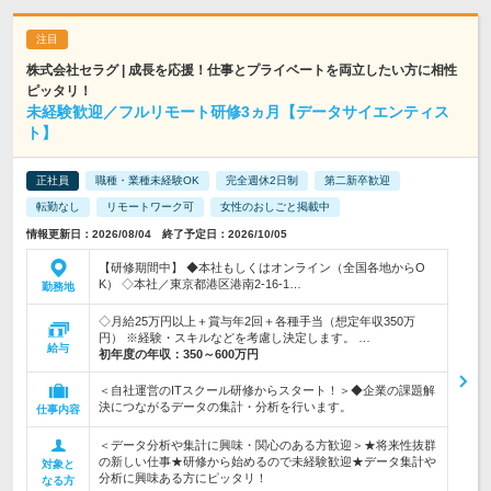
株式会社セラグ | 成長を応援！仕事とプライベートを両立したい方に相性
ピッタリ！
未経験歓迎／フルリモート研修3ヵ月【データサイエンティス
ト】
正社員
職種・業種未経験OK
完全週休2日制
第二新卒歓迎
転勤なし
リモートワーク可
女性のおしごと掲載中
情報更新日：2026/08/04 終了予定日：2026/10/05
【研修期間中】 ◆本社もしくはオンライン（全国各地からO
K） ◇本社／東京都港区港南2-16-1…
勤務地
◇月給25万円以上＋賞与年2回＋各種手当（想定年収350万
円） ※経験・スキルなどを考慮し決定します。 …
給与
初年度の年収：
350～600万円
＜自社運営のITスクール研修からスタート！＞◆企業の課題解
決につながるデータの集計・分析を行います。
仕事内容
＜データ分析や集計に興味・関心のある方歓迎＞★将来性抜群
の新しい仕事★研修から始めるので未経験歓迎★データ集計や
対象と
分析に興味ある方にピッタリ！
なる方