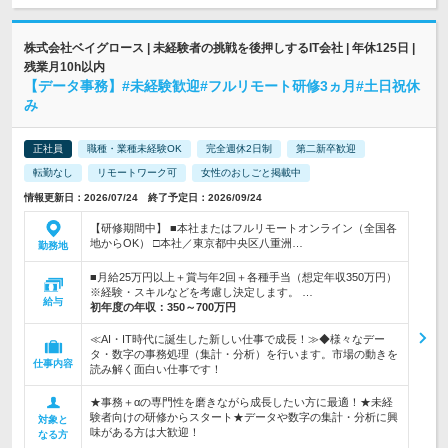
株式会社ベイグロース | 未経験者の挑戦を後押しするIT会社 | 年休125日 |
残業月10h以内
【データ事務】#未経験歓迎#フルリモート研修3ヵ月#土日祝休
み
正社員
職種・業種未経験OK
完全週休2日制
第二新卒歓迎
転勤なし
リモートワーク可
女性のおしごと掲載中
情報更新日：2026/07/24 終了予定日：2026/09/24
【研修期間中】 ■本社またはフルリモートオンライン（全国各
地からOK） □本社／東京都中央区八重洲…
勤務地
■月給25万円以上＋賞与年2回＋各種手当（想定年収350万円）
※経験・スキルなどを考慮し決定します。 …
給与
初年度の年収：
350～700万円
≪AI・IT時代に誕生した新しい仕事で成長！≫◆様々なデー
タ・数字の事務処理（集計・分析）を行います。市場の動きを
仕事内容
読み解く面白い仕事です！
★事務＋αの専門性を磨きながら成長したい方に最適！★未経
験者向けの研修からスタート★データや数字の集計・分析に興
対象と
味がある方は大歓迎！
なる方