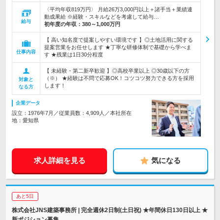
〈平均年収819万円〉 月給26万3,000円以上＋諸手当＋業績連
動成果給 ※経験・スキルなどを考慮して給与…
給与
初年度の年収：
380～1,000万円
【 高い知名度で提案しやすい環境です 】◎土地活用に関する
提案営業をお任せします ★丁寧な研修体制で基礎から学べま
仕事内容
す ★残業は1日30分程度
【 未経験・第二新卒歓迎 】◎高校卒業以上 ◎30歳以下の方
（※） ★経験は不問で応募OK！コツコツ努力できる方を採用
対象と
します！
なる方
企業データ
設立：1976年7月／従業員数：4,909人／本社所在
地：愛知県
求人詳細を見る
気になる
あと5日
株式会社JNS建築事務所 | 完全週休2日制(土日祝) ★年間休日130日以上 ★
新ポジション募集