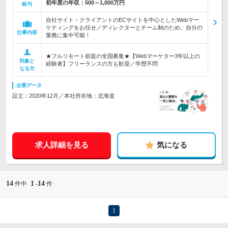
初年度の年収：
500～1,000万円
給与
自社サイト・クライアントのECサイトを中心としたWebマー
ケティングをお任せ／ディレクターとチーム制のため、自分の
仕事内容
業務に集中可能！
★フルリモート前提の全国募集★【Webマーケター3年以上の
対象と
経験者】フリーランスの方も歓迎／学歴不問
なる方
企業データ
設立：2020年12月／本社所在地：北海道
求人詳細を見る
気になる
14
1
14
件中
-
件
1