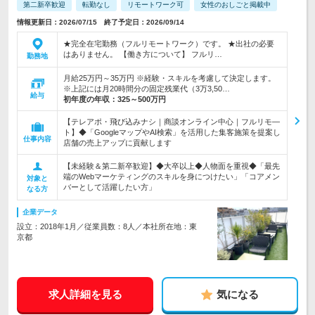
第二新卒歓迎
転勤なし
リモートワーク可
女性のおしごと掲載中
情報更新日：2026/07/15 終了予定日：2026/09/14
★完全在宅勤務（フルリモートワーク）です。 ★出社の必要
はありません。 【働き方について】 フルリ…
勤務地
月給25万円～35万円 ※経験・スキルを考慮して決定します。
※上記には月20時間分の固定残業代（3万3,50…
給与
初年度の年収：
325～500万円
【テレアポ・飛び込みナシ｜商談オンライン中心｜フルリモ―
ト】◆「GoogleマップやAI検索」を活用した集客施策を提案し
仕事内容
店舗の売上アップに貢献します
【未経験＆第二新卒歓迎】◆大卒以上◆人物面を重視◆「最先
端のWebマーケティングのスキルを身につけたい」「コアメン
対象と
バーとして活躍したい方」
なる方
企業データ
設立：2018年1月／従業員数：8人／本社所在地：東
京都
求人詳細を見る
気になる