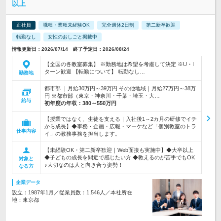
以上
正社員
職種・業種未経験OK
完全週休2日制
第二新卒歓迎
転勤なし
女性のおしごと掲載中
情報更新日：2026/07/14 終了予定日：2026/08/24
【全国の各教室募集】 ※勤務地は希望を考慮して決定 ※U・I
ターン歓迎 【転勤について】 転勤なし…
勤務地
都市部 ｜月給30万円～39万円 その他地域｜月給27万円～38万
円 ※都市部（東京・神奈川・千葉・埼玉・大…
給与
初年度の年収：
380～550万円
【授業ではなく、生徒を支える｜入社後1～2カ月の研修でイチ
から成長】◆事務・企画・広報・マーケなど「個別教室のトラ
仕事内容
イ」の教務事務を担当します。
【未経験OK・第二新卒歓迎｜Web面接も実施中】◆大卒以上
◆子どもの成長を間近で感じたい方 ◆教えるのが苦手でもOK
対象と
♪大切なのは人と向き合う姿勢！
なる方
企業データ
設立：1987年1月／従業員数：1,546人／本社所在
地：東京都