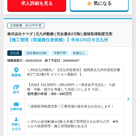
求人詳細を見る
気になる
志望動機・自己PR不要
株式会社ヤマダ | 北九州勤務 | 完全週休2日制 | 資格取得制度充実
【施工管理（現場責任者候補）】年休125日※北九州
正社員
完全週休2日制
学歴不問
転勤なし
情報更新日：2026/03/10 終了予定日：2026/09/07
＼BS北九州構内／ 【北九州営業所】 福岡県北九州市若松区響
町2丁目2番2号 ※マイカー通勤可 【…
勤務地
【月給】216,000円～280,400円（一律支給手当含む） ※経
験・年齢・能力を考慮して決定いたします ※試…
給与
初年度の年収：
350～500万円
◇資格取得制度充実◇工事現場の責任者をお任せします！
仕事内容
いずれか必須■1級or2級土木施工管理技士をお持ちの方 ■何
対象と
らかの現場管理・施工管理経験がある方
なる方