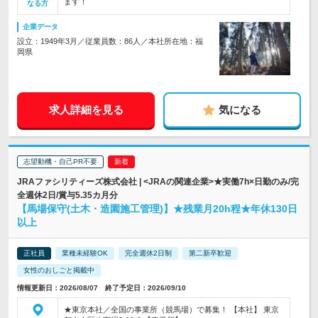
ます！
なる方
企業データ
設立：1949年3月／従業員数：86人／本社所在地：福
岡県
求人詳細を見る
気になる
志望動機・自己PR不要
JRAファシリティーズ株式会社 | <JRAの関連企業>★実働7h×日勤のみ/完
全週休2日/賞与5.35カ月分
【馬場保守(土木・造園施工管理)】★残業月20h程★年休130日
以上
正社員
業種未経験OK
完全週休2日制
第二新卒歓迎
女性のおしごと掲載中
情報更新日：2026/08/07 終了予定日：2026/09/10
★東京本社／全国の事業所（競馬場）で募集！ 【本社】 東京