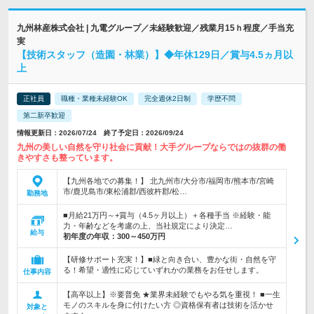
九州林産株式会社 | 九電グループ／未経験歓迎／残業月15ｈ程度／手当充
実
【技術スタッフ（造園・林業）】◆年休129日／賞与4.5ヵ月以
上
正社員
職種・業種未経験OK
完全週休2日制
学歴不問
第二新卒歓迎
情報更新日：2026/07/24 終了予定日：2026/09/24
九州の美しい自然を守り社会に貢献！大手グループならではの抜群の働
きやすさも整っています。
【九州各地での募集！】 北九州市/大分市/福岡市/熊本市/宮崎
市/鹿児島市/東松浦郡/西彼杵郡/松…
勤務地
■月給21万円～+賞与（4.5ヶ月以上）＋各種手当 ※経験・能
力・年齢などを考慮の上、当社規定により決定…
給与
初年度の年収：
300～450万円
【研修サポート充実！】■緑と向き合い、豊かな街・自然を守
る！希望・適性に応じていずれかの業務をお任せします。
仕事内容
【高卒以上】※要普免 ★業界未経験でもやる気を重視！ ■一生
モノのスキルを身に付けたい方 ◎資格保有者は技術を活かせ
対象と