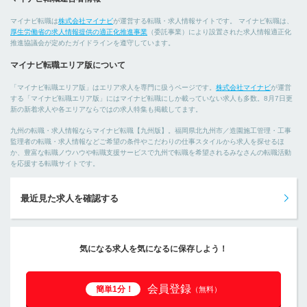
マイナビ転職は
株式会社マイナビ
が運営する転職・求人情報サイトです。 マイナビ転職は、
厚生労働省の求人情報提供の適正化推進事業
（委託事業）により設置された求人情報適正化
推進協議会が定めたガイドラインを遵守しています。
マイナビ転職エリア版について
「マイナビ転職エリア版」はエリア求人を専門に扱うページです。
株式会社マイナビ
が運営
する「マイナビ転職エリア版」にはマイナビ転職にしか載っていない求人も多数。8月7日更
新の新着求人や各エリアならではの求人特集も掲載してます。
九州の転職・求人情報ならマイナビ転職【九州版】。福岡県北九州市／造園施工管理・工事
監理者の転職・求人情報などご希望の条件やこだわりの仕事スタイルから求人を探せるほ
か、豊富な転職ノウハウや転職支援サービスで九州で転職を希望されるみなさんの転職活動
を応援する転職サイトです。
最近見た求人を確認する
気になる求人を気になるに保存しよう！
会員登録
簡単1分！
（無料）