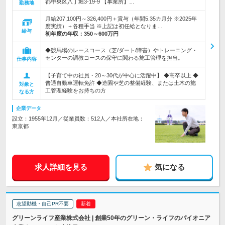
都中央区八丁堀3-19-9 【事業所】…
勤務地
月給207,100円～326,400円＋賞与（年間5.35カ月分 ※2025年
度実績）＋各種手当 ※上記は初任給となりま…
給与
初年度の年収：
350～600万円
◆競馬場のレースコース（芝/ダート/障害）やトレーニング・
センターの調教コースの保守に関わる施工管理を担当。
仕事内容
【子育て中の社員・20～30代が中心に活躍中】 ◆高卒以上 ◆
普通自動車運転免許 ◆造園や芝の整備経験、または土木の施
対象と
工管理経験をお持ちの方
なる方
企業データ
設立：1955年12月／従業員数：512人／本社所在地：
東京都
求人詳細を見る
気になる
志望動機・自己PR不要
グリーンライフ産業株式会社 | 創業50年のグリーン・ライフのパイオニア