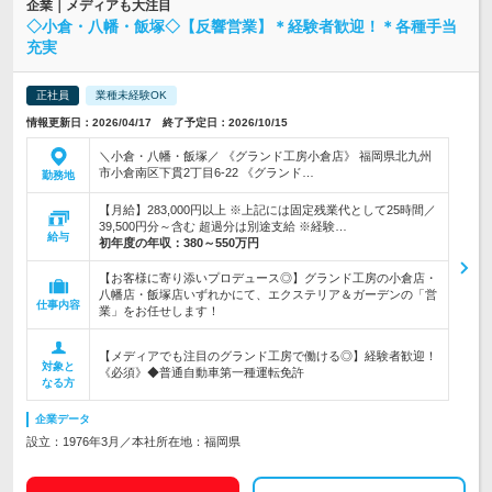
企業｜メディアも大注目
◇小倉・八幡・飯塚◇【反響営業】＊経験者歓迎！＊各種手当
充実
正社員
業種未経験OK
情報更新日：2026/04/17 終了予定日：2026/10/15
＼小倉・八幡・飯塚／ 《グランド工房小倉店》 福岡県北九州
市小倉南区下貫2丁目6-22 《グランド…
勤務地
【月給】283,000円以上 ※上記には固定残業代として25時間／
39,500円分～含む 超過分は別途支給 ※経験…
給与
初年度の年収：
380～550万円
【お客様に寄り添いプロデュース◎】グランド工房の小倉店・
八幡店・飯塚店いずれかにて、エクステリア＆ガーデンの「営
仕事内容
業」をお任せします！
【メディアでも注目のグランド工房で働ける◎】経験者歓迎！
対象と
《必須》◆普通自動車第一種運転免許
なる方
企業データ
設立：1976年3月／本社所在地：福岡県