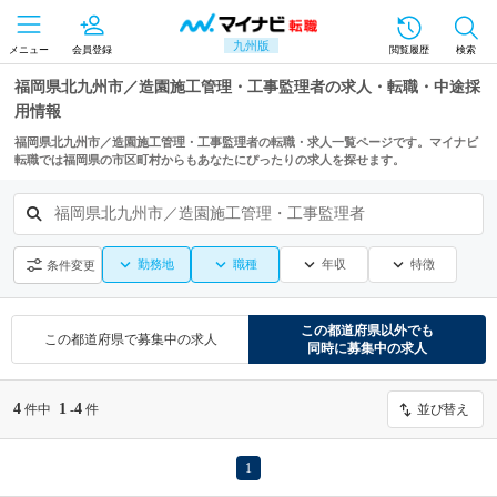
九州版
メニュー
会員登録
閲覧履歴
検索
福岡県北九州市／造園施工管理・工事監理者の求人・転職・中途採
用情報
福岡県北九州市／造園施工管理・工事監理者の転職・求人一覧ページです。マイナビ
転職では福岡県の市区町村からもあなたにぴったりの求人を探せます。
福岡県北九州市／造園施工管理・工事監理者
勤務地
職種
年収
特徴
条件変更
この都道府県
以外でも
この都道府県
で募集中の求人
同時に募集中の求人
4
1
4
件中
-
件
並び替え
1