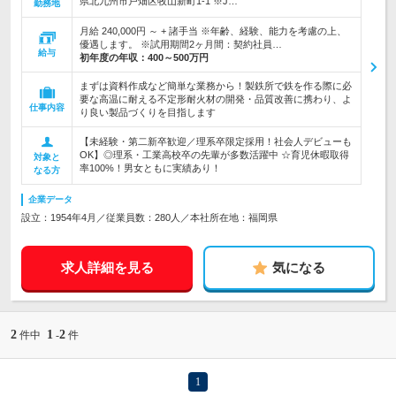
県北九州市戸畑区牧山新町1-1 ※J…
勤務地
月給 240,000円 ～ + 諸手当 ※年齢、経験、能力を考慮の上、
優遇します。 ※試用期間2ヶ月間：契約社員…
給与
初年度の年収：
400～500万円
まずは資料作成など簡単な業務から！製鉄所で鉄を作る際に必
要な高温に耐える不定形耐火材の開発・品質改善に携わり、よ
仕事内容
り良い製品づくりを目指します
【未経験・第二新卒歓迎／理系卒限定採用！社会人デビューも
OK】◎理系・工業高校卒の先輩が多数活躍中 ☆育児休暇取得
対象と
率100%！男女ともに実績あり！
なる方
企業データ
設立：1954年4月／従業員数：280人／本社所在地：福岡県
求人詳細を見る
気になる
2
1
2
件中
-
件
1