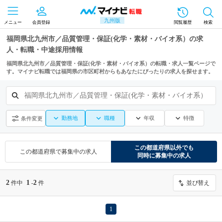
九州版
メニュー
会員登録
閲覧履歴
検索
福岡県北九州市／品質管理・保証(化学・素材・バイオ系）の求
人・転職・中途採用情報
福岡県北九州市／品質管理・保証(化学・素材・バイオ系）の転職・求人一覧ページで
す。マイナビ転職では福岡県の市区町村からもあなたにぴったりの求人を探せます。
福岡県北九州市／品質管理・保証(化学・素材・バイオ系）
勤務地
職種
年収
特徴
条件変更
この都道府県
以外でも
この都道府県
で募集中の求人
同時に募集中の求人
2
1
2
件中
-
件
並び替え
1