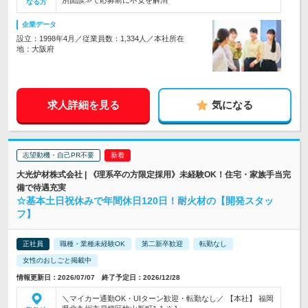
別面談≫で応募前に不安を解消
なる方
企業データ
設立：1998年4月／従業員数：1,334人／本社所在
地：大阪府
求人詳細を見る
気になる
志望動機・自己PR不要
大光炉材株式会社 | 《理系卒の方限定採用》未経験OK！住宅・家族手当完
備で待遇充実
☆基本土日祝休みで年間休日120日！耐火材の【開発スタッ
フ】
正社員
職種・業種未経験OK
第二新卒歓迎
転勤なし
女性のおしごと掲載中
情報更新日：2026/07/07 終了予定日：2026/12/28
＼マイカー通勤OK・UIターン歓迎・転勤なし／ 【本社】 福岡