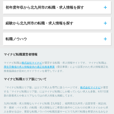
初年度年収から北九州市の転職・求人情報を探す
経験から北九州市の転職・求人情報を探す
転職ノウハウ
マイナビ転職運営者情報
マイナビ転職は
株式会社マイナビ
が運営する転職・求人情報サイトです。 マイナビ転職は、
厚生労働省の求人情報提供の適正化推進事業
（委託事業）により設置された求人情報適正化
推進協議会が定めたガイドラインを遵守しています。
マイナビ転職エリア版について
「マイナビ転職エリア版」はエリア求人を専門に扱うページです。
株式会社マイナビ
が運営
する「マイナビ転職エリア版」にはマイナビ転職にしか載っていない求人も多数。8月7日更
新の新着求人や各エリアならではの求人特集も掲載してます。
九州の転職・求人情報ならマイナビ転職【九州版】。福岡県北九州市／品質管理・保証(化
学・素材・バイオ系）の転職・求人情報などご希望の条件やこだわりの仕事スタイルから求
人を探せるほか、豊富な転職ノウハウや転職支援サービスで九州で転職を希望されるみなさ