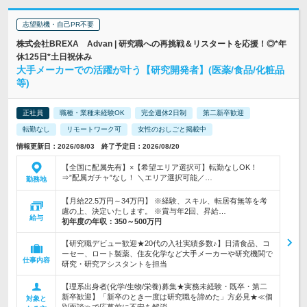
志望動機・自己PR不要
株式会社BREXA Advan | 研究職への再挑戦＆リスタートを応援！◎*年
休125日*土日祝休み
大手メーカーでの活躍が叶う【研究開発者】(医薬/食品/化粧品
等)
正社員
職種・業種未経験OK
完全週休2日制
第二新卒歓迎
転勤なし
リモートワーク可
女性のおしごと掲載中
情報更新日：2026/08/03 終了予定日：2026/08/20
【全国に配属先有】×【希望エリア選択可】転勤なしOK！
⇒”配属ガチャ”なし！ ＼エリア選択可能／…
勤務地
【月給22.5万円～34万円】 ※経験、スキル、転居有無等を考
慮の上、決定いたします。 ※賞与年2回、昇給…
給与
初年度の年収：
350～500万円
【研究職デビュー歓迎★20代の入社実績多数♪】日清食品、コ
ーセー、ロート製薬、住友化学など大手メーカーや研究機関で
仕事内容
研究・研究アシスタントを担当
【理系出身者(化学/生物/栄養)募集★実務未経験・既卒・第二
新卒歓迎】「新卒のとき一度は研究職を諦めた」方必見★≪個
対象と