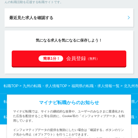
んの転職活動を応援する転職サイトです。
最近見た求人を確認する
気になる求人を気になるに保存しよう！
会員登録
簡単1分！
（無料）
転職TOP
九州の転職・求人情報TOP
福岡県の転職・求人情報一覧
北九州
転職TOP
九州の転職・求人情報TOP
福岡県の転職・求人情報一覧
福岡県
マイナビ転職からのお知らせ
マイナビ転職では、サイトの継続的な改善や、ユーザーのみなさまに最適化され
た広告を配信すること等を目的に、Cookie等の「インフォマティブデータ」を利
転職TOP
医薬・食品・化学・素材から探す
医薬・食品・化学・素材の転職・
用しています。
インフォマティブデータの提供を無効にしたい場合は「確認する」ボタンのリン
ク先から停止（オプトアウト）を行うことができます。