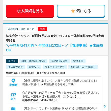
求人詳細を見る
気になる
志望動機・自己PR不要
株式会社アックス | ■面接1回のみ ■安心のフォロー体制 ■賞与年2回 ■定着
率95％
＼平均月収43万円 × 年間休日132日～／【管理事務】★未経験
OK
正社員
職種・業種未経験OK
完全週休2日制
学歴不問
第二新卒歓迎
転勤なし
リモートワーク可
女性のおしごと掲載中
情報更新日：2026/08/07 終了予定日：2026/10/08
【全国に現場があるので、お好きな場所で勤務いただけます♪
出張大歓迎♪】 ★希望勤務地を考慮して決…
勤務地
◎月給30万～80万円＋各種手当＋賞与年2回 ★出張を選択され
る場合＋別途手当＋社員寮あり 【出張なし】…
給与
初年度の年収：
400～960万円
【建設チームのサポート業務を行います♪】◎書類作成や現場