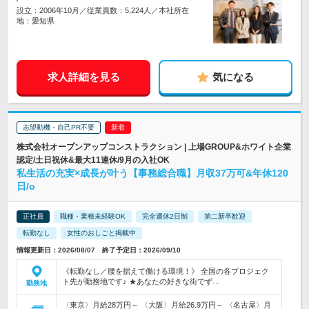
設立：2006年10月／従業員数：5,224人／本社所在
地：愛知県
求人詳細を見る
気になる
志望動機・自己PR不要
株式会社オープンアップコンストラクション | 上場GROUP&ホワイト企業
認定/土日祝休&最大11連休/9月の入社OK
私生活の充実×成長が叶う【事務総合職】月収37万可&年休120
日/o
正社員
職種・業種未経験OK
完全週休2日制
第二新卒歓迎
転勤なし
女性のおしごと掲載中
情報更新日：2026/08/07 終了予定日：2026/09/10
《転勤なし／腰を据えて働ける環境！》 全国の各プロジェク
ト先が勤務地です♪ ★あなたの好きな街でず…
勤務地
〈東京〉月給28万円～ 〈大阪〉月給26.9万円～ 〈名古屋〉月