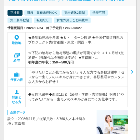
正社員
職種・業種未経験OK
完全週休2日制
学歴不問
第二新卒歓迎
転勤なし
女性のおしごと掲載中
情報更新日：2026/07/24 終了予定日：2026/08/27
★希望勤務地を考慮 ★Ｕ・Ｉターン歓迎 ★全国47都道府県の
プロジェクト先(首都圏・東北・関西・中…
勤務地
☆下記の給与から給与形態の選択が可能です☆ ＜１＞月給+交
通費+（残業代は全額別途支給） ■首都圏・…
給与
初年度の年収：
350～500万円
「やりたいことが見つからない」そんな方でも多数活躍中！ゼ
ロから一生モノのスキルが身につきます。書類整理やカンタン
仕事内容
な入力からお任せ！
◆女性活躍中◆面談1回＆【経歴・学歴・志望動機】不問！“や
対象と
ってみたい”から一生モノのスキルが身につくお仕事です。
なる方
企業データ
設立：2008年11月／従業員数：3,760人／本社所在
地：東京都