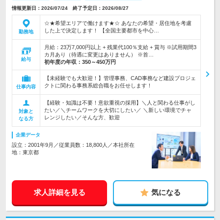
情報更新日：2026/07/24 終了予定日：2026/08/27
☆★希望エリアで働けます★☆ あなたの希望・居住地を考慮
した上で決定します！ 【全国主要都市を中心…
勤務地
月給：23万7,000円以上 + 残業代100％支給 + 賞与 ※試用期間3
カ月あり（待遇に変更はありません） ※首…
給与
初年度の年収：
350～450万円
【未経験でも大歓迎！】管理事務、CAD事務など建設プロジェ
クトに関わる事務系総合職をお任せします！
仕事内容
【経験・知識は不要！意欲重視の採用】＼人と関わる仕事がし
たい／＼チームワークを大切にしたい／ ＼新しい環境でチャ
対象と
レンジしたい／そんな方、歓迎
なる方
企業データ
設立：2001年9月／従業員数：18,800人／本社所在
地：東京都
求人詳細を見る
気になる