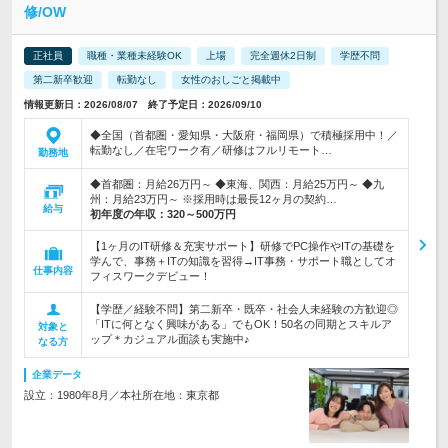
修/OW
正社員
職種・業種未経験OK
上場
完全週休2日制
学歴不問
第二新卒歓迎
転勤なし
女性のおしごと掲載中
情報更新日：2026/08/07 終了予定日：2026/09/10
◆全国（首都圏・愛知県・大阪府・福岡県）で積極採用中！／
転勤なし／在宅ワーク有／研修はフルリモート…
勤務地
◆首都圏：月給26万円～ ◆東海、関西：月給25万円～ ◆九
州：月給23万円～ ※採用時は最長12ヶ月の契約…
給与
初年度の年収：
320～500万円
【1ヶ月のIT研修＆充実サポート】研修でPC操作やITの基礎を
学んで、事務＋ITの知識を習得→IT事務・サポート職としてオ
仕事内容
フィスワークデビュー！
【学歴／経験不問】第二新卒・既卒・社会人未経験の方歓迎◎
「ITに何となく興味がある」でもOK！50名の同期とスキルア
対象と
ップ＊カジュアル面談も実施中♪
なる方
企業データ
設立：1980年8月／本社所在地：東京都