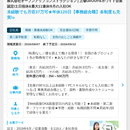
株式会社オープンアップコンストラクション | 上場GROUP&ホワイト企業
認定/土日祝休&最大11連休/9月の入社OK
未経験でも月収37万可★年休120日【事務総合職】各制度も充
実/o
正社員
職種・業種未経験OK
完全週休2日制
学歴不問
第二新卒歓迎
転勤なし
女性のおしごと掲載中
情報更新日：2026/08/07 終了予定日：2026/09/10
《転勤なし／腰を据えて働ける環境！》 全国の各プロジェク
ト先が勤務地です♪ ★あなたの好きな街でず…
勤務地
〈東京〉月給28万円～ 〈大阪〉月給26.9万円～ 〈名古屋〉月
給28.5万円～ 〈その他〉月給26.5万円～ ※…
給与
初年度の年収：
350～500万円
【先輩の90％以上は未経験！PCスキルがなくても入社後に学
べる♪】事務系総合職として、資料・書類作成やスケジュール
仕事内容
管理など幅広くお任せします。
【Web面接OK&面接翌日の内定も可能！】★未経験・第二新
卒・フリーター歓迎★学歴・経験・転職回数不問★昇給年2回
対象と
で頑張りを還元！
なる方
企業データ
設立：2019年6月／従業員数：8,119人／本社所在