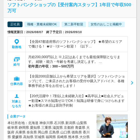
ソフトバンクショップの【受付案内スタッフ】1年目で年収500
万可
正社員
職種・業種未経験OK
第二新卒歓迎
女性のおしごと掲載中
情報更新日：2026/08/07 終了予定日：2026/09/10
【全国47都道府県のソフトバンクショップ】 ★希望のエリア
で働ける！ ★U・Iターン歓迎！ 《以下…
勤務地
月給200,000円以上 ※上記はあくまでも最低保障額となりま
す。 経験・能力・年齢を考慮し決定します。 …
給与
初年度の年収：
300～500万円
【全国2000店舗以上から希望エリアを選択】ソフトバンクショ
ップにて、ご来店されたお客様の受付や購入アドバイス、各種
仕事内容
事務手続き等をお任せします！
【20代活躍中！7割以上未経験入社】■高卒以上■社会人デビュ
ー歓迎■スマホ知識ゼロでOK！知識は研修で身につけられます
対象と
★お客様の来店は原則予約制
なる方
企業データ
本社所在地：北海道 神奈川県 石川県 新潟県 山梨県
岐阜県 静岡県 愛知県 三重県 滋賀県 京都府 青森県 大
阪府 兵庫県 奈良県 岡山県 広島県 山口県 徳島県 香川
県 愛媛県 高知県 宮城県 福岡県 長崎県 熊本県 大分県