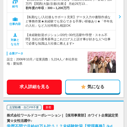
万円 【関西(大阪/京都/兵庫)】 月給29万13…
給与
初年度の年収：
300～1,200万円
【転勤なし/入社後もサポート充実】データ入力や書類作成な
ど事務作業★未経験でも安心できる手厚い研修あり★「半年先
仕事内容
の入社」など入社時期も相談OK
【未経験歓迎ポジション/20代~30代活躍中/学歴・スキル不
問】当社の選考基準はこれだけ"人と話す事が好きな人"<仕事
対象と
で必要な知識は入社後に教えます>
なる方
企業データ
設立：2006年10月／従業員数：5,224人／本社所在
地：愛知県
求人詳細を見る
気になる
志望動機・自己PR不要
株式会社ワールドコーポレーション | 【採用事業部】ホワイト企業認定受
賞☆女性活躍中♪
学歴不問で月給40万も叶う！？未経験歓迎【管理事務】/kd