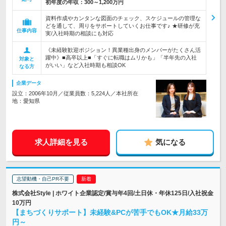
初年度の年収：
300～1,200万円
資料作成やカンタンな図面のチェック、スケジュールの管理な
どを通して、周りをサポートしていくお仕事です♪ ★研修が充
仕事内容
実/入社時期の相談にも対応
《未経験歓迎ポジション！異業種出身のメンバーがたくさん活
躍中》■高卒以上■「すぐに転職はムリかも」「半年先の入社
対象と
がいい」など入社時期も相談OK
なる方
企業データ
設立：2006年10月／従業員数：5,224人／本社所在
地：愛知県
求人詳細を見る
気になる
志望動機・自己PR不要
株式会社Style | ホワイト企業認定/賞与年4回/土日休・年休125日/入社祝金
10万円
【まちづくりサポート】未経験&PCが苦手でもOK★月給33万
円～