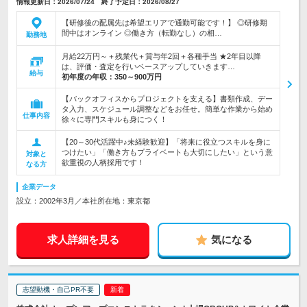
情報更新日：2026/07/24 終了予定日：2026/08/27
【研修後の配属先は希望エリアで通勤可能です！】 ◎研修期
間中はオンライン ◎働き方（転勤なし）の相…
勤務地
月給22万円～＋残業代＋賞与年2回＋各種手当 ★2年目以降
は、評価・査定を行いベースアップしていきます…
給与
初年度の年収：
350～900万円
【バックオフィスからプロジェクトを支える】書類作成、デー
タ入力、スケジュール調整などをお任せ。簡単な作業から始め
仕事内容
徐々に専門スキルも身につく！
【20～30代活躍中♪未経験歓迎】「将来に役立つスキルを身に
つけたい」「働き方もプライベートも大切にしたい」という意
対象と
欲重視の人柄採用です！
なる方
企業データ
設立：2002年3月／本社所在地：東京都
求人詳細を見る
気になる
志望動機・自己PR不要