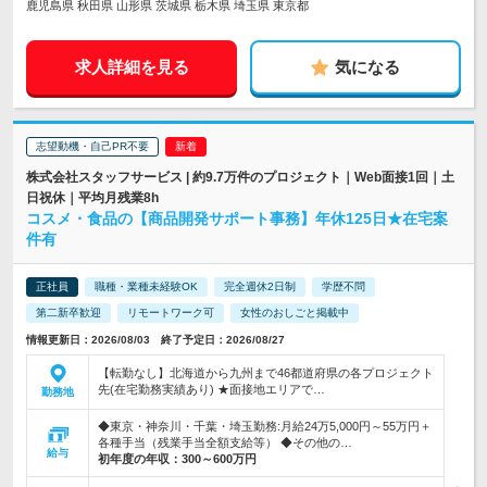
鹿児島県 秋田県 山形県 茨城県 栃木県 埼玉県 東京都
求人詳細を見る
気になる
志望動機・自己PR不要
株式会社スタッフサービス | 約9.7万件のプロジェクト｜Web面接1回｜土
日祝休｜平均月残業8h
コスメ・食品の【商品開発サポート事務】年休125日★在宅案
件有
正社員
職種・業種未経験OK
完全週休2日制
学歴不問
第二新卒歓迎
リモートワーク可
女性のおしごと掲載中
情報更新日：2026/08/03 終了予定日：2026/08/27
【転勤なし】北海道から九州まで46都道府県の各プロジェクト
先(在宅勤務実績あり) ★面接地エリアで…
勤務地
◆東京・神奈川・千葉・埼玉勤務:月給24万5,000円～55万円＋
各種手当（残業手当全額支給等） ◆その他の…
給与
初年度の年収：
300～600万円