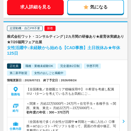
求人詳細を見る
気になる
志望動機・自己PR不要
株式会社ワット・コンサルティング | 2カ月間の研修あり★産育休実績あり
★7/20福岡フェア出展
女性活躍中♪未経験から始める【CAD事務】土日祝休み★年休
125日
正社員
職種・業種未経験OK
完全週休2日制
学歴不問
第二新卒歓迎
女性のおしごと掲載中
情報更新日：2026/07/21 終了予定日：2026/08/24
【全国募集／首都圏エリア積極採用中】 ※希望を考慮し配属
※U・Iターンを考えている方もお気軽にご…
勤務地
＜関東＞ 月給22万5000円～24万円＋住宅手当＋各種手当 ＜関
西、東海、東北＞ 月給22万円～23万5000円 +…
給与
初年度の年収：
300～370万円
《全国各地で多くの女性が活躍中★同期と一緒に入社♪》◎事
務＋αのおシゴト～PCソフトを使って、図面の作成や修正、写
仕事内容
真整理などを行います。