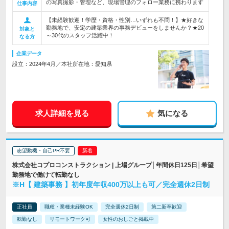
の写真撮影・管理など、現場管理のフォロー業務に携わります
仕事内容
【未経験歓迎！学歴・資格・性別…いずれも不問！】★好きな
勤務地で、安定の建築業界の事務デビューをしませんか？★20
対象と
～30代のスタッフ活躍中！
なる方
企業データ
設立：2024年4月／本社所在地：愛知県
求人詳細を見る
気になる
志望動機・自己PR不要
株式会社コプロコンストラクション | 上場グループ│年間休日125日│希望
勤務地で働けて転勤なし
※H【 建築事務 】初年度年収400万以上も可／完全週休2日制
正社員
職種・業種未経験OK
完全週休2日制
第二新卒歓迎
転勤なし
リモートワーク可
女性のおしごと掲載中