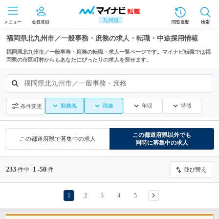
九州版
メニュー
会員登録
閲覧履歴
検索
福岡県北九州市／一般事務・庶務の求人・転職・中途採用情報
福岡県北九州市／一般事務・庶務の転職・求人一覧ページです。マイナビ転職では福
岡県の市区町村からもあなたにぴったりの求人を探せます。
福岡県北九州市／一般事務・庶務
勤務地
職種
年収
特徴
条件変更
この都道府県
以外でも
この都道府県
で募集中の求人
同時に募集中の求人
233
1
50
件中
-
件
並び替え
1
2
3
4
5