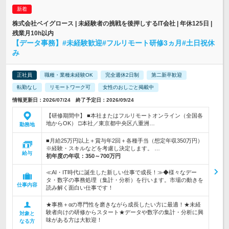
株式会社ベイグロース | 未経験者の挑戦を後押しするIT会社 | 年休125日 |
残業月10h以内
【データ事務】#未経験歓迎#フルリモート研修3ヵ月#土日祝休
み
正社員
職種・業種未経験OK
完全週休2日制
第二新卒歓迎
転勤なし
リモートワーク可
女性のおしごと掲載中
情報更新日：2026/07/24 終了予定日：2026/09/24
【研修期間中】 ■本社またはフルリモートオンライン（全国各
地からOK） □本社／東京都中央区八重洲…
勤務地
■月給25万円以上＋賞与年2回＋各種手当（想定年収350万円）
※経験・スキルなどを考慮し決定します。 …
給与
初年度の年収：
350～700万円
≪AI・IT時代に誕生した新しい仕事で成長！≫◆様々なデー
タ・数字の事務処理（集計・分析）を行います。市場の動きを
仕事内容
読み解く面白い仕事です！
★事務＋αの専門性を磨きながら成長したい方に最適！★未経
験者向けの研修からスタート★データや数字の集計・分析に興
対象と
味がある方は大歓迎！
なる方