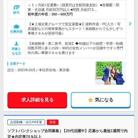
＜１＞月給+交通費+（残業代は全額別途支給） ■首都圏・関
東・北信越 月給30万円以上 ■関西 月給27.5…
給与
初年度の年収：
350～500万円
【★上場企業グループで安定基盤★】資料作成・PC入力・写
真撮影などの簡単業務からスタート！未経験からでも少しずつ
仕事内容
事務スキルが習得可能♪
【未経験者・第二新卒、歓迎】◆40歳以下※経歴・学歴・転職
回数不問☆多くの20・30代の女性メンバーが活躍中です☆専門
対象と
性の高い事務スキルを磨けます
なる方
企業データ
設立：2021年10月／本社所在地：東京都
求人詳細を見る
気になる
志望動機・自己PR不要
ソフトバンクショップ合同募集 | 【20代活躍中】応募から最短1週間で内
定★内定率70％以上