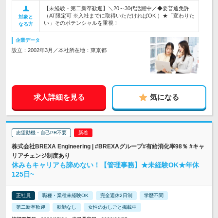
【未経験・第二新卒歓迎】＼20～30代活躍中／◆要普通免許
（AT限定可 ※入社までに取得いただければOK ）★「変わりた
対象と
い」そのポテンシャルを重視！
なる方
企業データ
設立：2002年3月／本社所在地：東京都
求人詳細を見る
気になる
志望動機・自己PR不要
株式会社BREXA Engineering | #BREXAグループ#有給消化率98％ #キャ
リアチェンジ制度あり
休みもキャリアも諦めない！【管理事務】★未経験OK★年休
125日~
正社員
職種・業種未経験OK
完全週休2日制
学歴不問
第二新卒歓迎
転勤なし
女性のおしごと掲載中