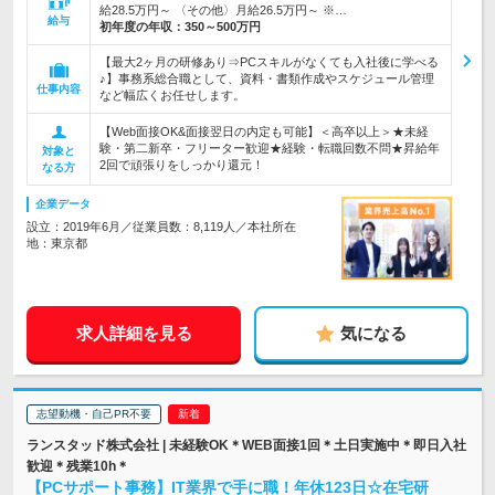
給28.5万円～ 〈その他〉月給26.5万円～ ※…
給与
初年度の年収：
350～500万円
【最大2ヶ月の研修あり⇒PCスキルがなくても入社後に学べる
♪】事務系総合職として、資料・書類作成やスケジュール管理
仕事内容
など幅広くお任せします。
【Web面接OK&面接翌日の内定も可能】＜高卒以上＞★未経
験・第二新卒・フリーター歓迎★経験・転職回数不問★昇給年
対象と
2回で頑張りをしっかり還元！
なる方
企業データ
設立：2019年6月／従業員数：8,119人／本社所在
地：東京都
求人詳細を見る
気になる
志望動機・自己PR不要
ランスタッド株式会社 | 未経験OK＊WEB面接1回＊土日実施中＊即日入社
歓迎＊残業10h＊
【PCサポート事務】IT業界で手に職！年休123日☆在宅研