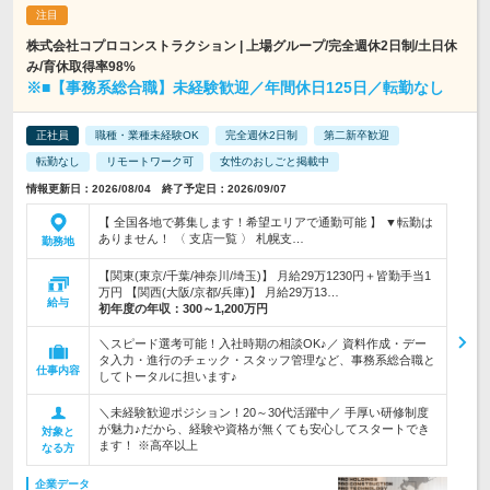
株式会社コプロコンストラクション | 上場グループ/完全週休2日制/土日休
み/育休取得率98%
※■【事務系総合職】未経験歓迎／年間休日125日／転勤なし
正社員
職種・業種未経験OK
完全週休2日制
第二新卒歓迎
転勤なし
リモートワーク可
女性のおしごと掲載中
情報更新日：2026/08/04 終了予定日：2026/09/07
【 全国各地で募集します！希望エリアで通勤可能 】 ▼転勤は
ありません！ 〈 支店一覧 〉 札幌支…
勤務地
【関東(東京/千葉/神奈川/埼玉)】 月給29万1230円＋皆勤手当1
万円 【関西(大阪/京都/兵庫)】 月給29万13…
給与
初年度の年収：
300～1,200万円
＼スピード選考可能！入社時期の相談OK♪／ 資料作成・デー
タ入力・進行のチェック・スタッフ管理など、事務系総合職と
仕事内容
してトータルに担います♪
＼未経験歓迎ポジション！20～30代活躍中／ 手厚い研修制度
が魅力♪だから、経験や資格が無くても安心してスタートでき
対象と
ます！ ※高卒以上
なる方
企業データ