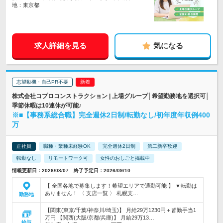
地：東京都
求人詳細を見る
気になる
志望動機・自己PR不要
株式会社コプロコンストラクション | 上場グループ│希望勤務地を選択可│
季節休暇は10連休が可能♪
※■【事務系総合職】完全週休2日制/転勤なし/初年度年収例400
万
正社員
職種・業種未経験OK
完全週休2日制
第二新卒歓迎
転勤なし
リモートワーク可
女性のおしごと掲載中
情報更新日：2026/08/07 終了予定日：2026/09/10
【 全国各地で募集します！希望エリアで通勤可能 】 ▼転勤は
ありません！ 〈 支店一覧 〉 札幌支…
勤務地
【関東(東京/千葉/神奈川/埼玉)】 月給29万1230円＋皆勤手当1
万円 【関西(大阪/京都/兵庫)】 月給29万13…
給与