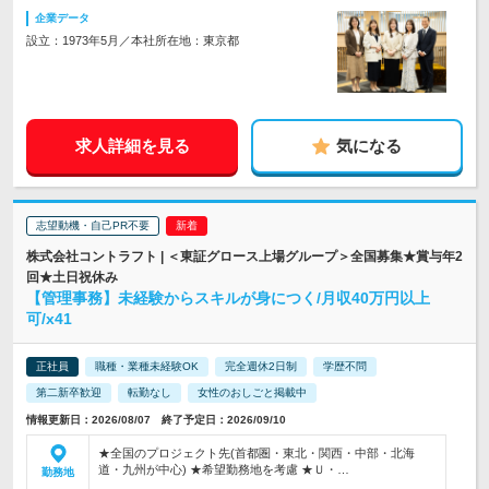
企業データ
設立：1973年5月／本社所在地：東京都
求人詳細を見る
気になる
志望動機・自己PR不要
株式会社コントラフト | ＜東証グロース上場グループ＞全国募集★賞与年2
回★土日祝休み
【管理事務】未経験からスキルが身につく/月収40万円以上
可/x41
正社員
職種・業種未経験OK
完全週休2日制
学歴不問
第二新卒歓迎
転勤なし
女性のおしごと掲載中
情報更新日：2026/08/07 終了予定日：2026/09/10
★全国のプロジェクト先(首都圏・東北・関西・中部・北海
道・九州が中心) ★希望勤務地を考慮 ★Ｕ・…
勤務地