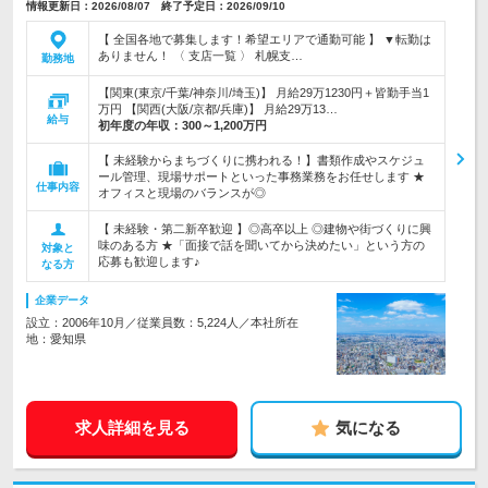
情報更新日：2026/08/07 終了予定日：2026/09/10
【 全国各地で募集します！希望エリアで通勤可能 】 ▼転勤は
ありません！ 〈 支店一覧 〉 札幌支…
勤務地
【関東(東京/千葉/神奈川/埼玉)】 月給29万1230円＋皆勤手当1
万円 【関西(大阪/京都/兵庫)】 月給29万13…
給与
初年度の年収：
300～1,200万円
【 未経験からまちづくりに携われる！】書類作成やスケジュ
ール管理、現場サポートといった事務業務をお任せします ★
仕事内容
オフィスと現場のバランスが◎
【 未経験・第二新卒歓迎 】◎高卒以上 ◎建物や街づくりに興
味のある方 ★「面接で話を聞いてから決めたい」という方の
対象と
応募も歓迎します♪
なる方
企業データ
設立：2006年10月／従業員数：5,224人／本社所在
地：愛知県
求人詳細を見る
気になる