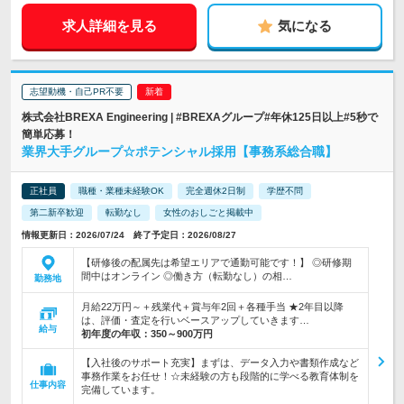
求人詳細を見る
気になる
志望動機・自己PR不要
株式会社BREXA Engineering | #BREXAグループ#年休125日以上#5秒で
簡単応募！
業界大手グループ☆ポテンシャル採用【事務系総合職】
正社員
職種・業種未経験OK
完全週休2日制
学歴不問
第二新卒歓迎
転勤なし
女性のおしごと掲載中
情報更新日：2026/07/24 終了予定日：2026/08/27
【研修後の配属先は希望エリアで通勤可能です！】 ◎研修期
間中はオンライン ◎働き方（転勤なし）の相…
勤務地
月給22万円～＋残業代＋賞与年2回＋各種手当 ★2年目以降
は、評価・査定を行いベースアップしていきます…
給与
初年度の年収：
350～900万円
【入社後のサポート充実】まずは、データ入力や書類作成など
事務作業をお任せ！☆未経験の方も段階的に学べる教育体制を
仕事内容
完備しています。