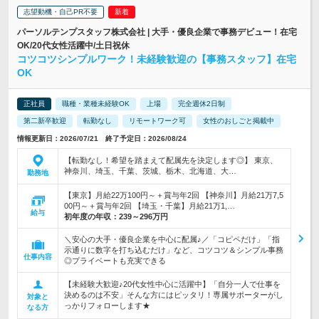
志望動機・自己PR不要
パーソルテンプスタッフ株式会社 | 大手・優良企業で事務デビュー！在宅
OK/20代女性活躍中/土日祝休
コツコツシンプルワーク！未経験歓迎の【事務スタッフ】在宅
OK
正社員
職種・業種未経験OK
上場
完全週休2日制
第二新卒歓迎
転勤なし
リモートワーク可
女性のおしごと掲載中
情報更新日：2026/07/21 終了予定日：2026/08/24
【転勤なし！希望を踏まえて配属先を決定します◎】 東京、
神奈川、埼玉、千葉、茨城、栃木、北海道、大…
勤務地
【東京】月給22万100円～＋賞与年2回 【神奈川】月給21万7,5
00円～＋賞与年2回 【埼玉・千葉】月給21万1,…
給与
初年度の年収：
239～296万円
＼安心の大手・優良企業を中心に配属♪／「コピペだけ」「指
示通りに数字を打ち込むだけ」など、コツコツ＆シンプル事務
仕事内容
◎プライベートも充実できる
【未経験大歓迎♪20代女性中心に活躍中】「自分一人で仕事を
決めるのは不安」そんな方にはピッタリ！専属サポーターがし
対象と
っかりフォローします★
なる方