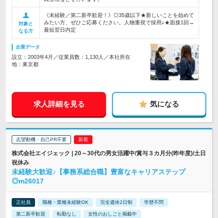
《未経験／第二新卒歓迎！》◎35歳以下★新しいことを始めて
みたい方、ぜひご応募ください。人物重視で採用♪★面接1回→
対象と
最短翌日内定
なる方
企業データ
設立：2003年4月／従業員数：1,130人／本社所在
地：東京都
求人詳細を見る
気になる
志望動機・自己PR不要
株式会社エイジェック | 20～30代の男女活躍中/賞与３カ月分(昨年度)/土日
祝休み
未経験大歓迎♪【事務系総合職】豊富なキャリアステップ
◎m26017
正社員
職種・業種未経験OK
完全週休2日制
学歴不問
第二新卒歓迎
転勤なし
女性のおしごと掲載中