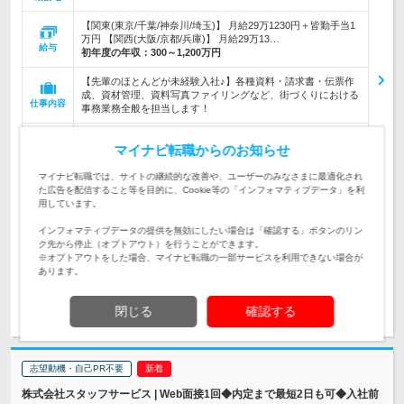
【関東(東京/千葉/神奈川/埼玉)】 月給29万1230円＋皆勤手当1
万円 【関西(大阪/京都/兵庫)】 月給29万13…
給与
初年度の年収：
300～1,200万円
【先輩のほとんどが未経験入社♪】各種資料・請求書・伝票作
成、資材管理、資料写真ファイリングなど、街づくりにおける
仕事内容
事務業務全般を担当します！
【未経験・第二新卒歓迎｜20代～30代活躍中♪】先輩の前職は
マイナビ転職からのお知らせ
飲食/メーカー/事務などさまざま！★「半年先の入社」など入
対象と
社時期も相談可！ ※学歴不問
なる方
マイナビ転職では、サイトの継続的な改善や、ユーザーのみなさまに最適化され
た広告を配信すること等を目的に、Cookie等の「インフォマティブデータ」を利
企業データ
用しています。
設立：2006年10月／従業員数：5,224人／本社所在
地：愛知県
インフォマティブデータの提供を無効にしたい場合は「確認する」ボタンのリン
ク先から停止（オプトアウト）を行うことができます。
※オプトアウトをした場合、マイナビ転職の一部サービスを利用できない場合が
あります。
求人詳細を見る
気になる
閉じる
確認する
志望動機・自己PR不要
株式会社スタッフサービス | Web面接1回◆内定まで最短2日も可◆入社前