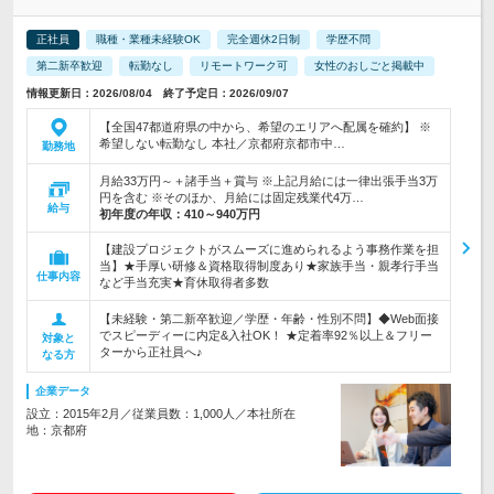
正社員
職種・業種未経験OK
完全週休2日制
学歴不問
第二新卒歓迎
転勤なし
リモートワーク可
女性のおしごと掲載中
情報更新日：2026/08/04 終了予定日：2026/09/07
【全国47都道府県の中から、希望のエリアへ配属を確約】 ※
希望しない転勤なし 本社／京都府京都市中…
勤務地
月給33万円～＋諸手当＋賞与 ※上記月給には一律出張手当3万
円を含む ※そのほか、月給には固定残業代4万…
給与
初年度の年収：
410～940万円
【建設プロジェクトがスムーズに進められるよう事務作業を担
当】★手厚い研修＆資格取得制度あり★家族手当・親孝行手当
仕事内容
など手当充実★育休取得者多数
【未経験・第二新卒歓迎／学歴・年齢・性別不問】◆Web面接
でスピーディーに内定&入社OK！ ★定着率92％以上＆フリー
対象と
ターから正社員へ♪
なる方
企業データ
設立：2015年2月／従業員数：1,000人／本社所在
地：京都府