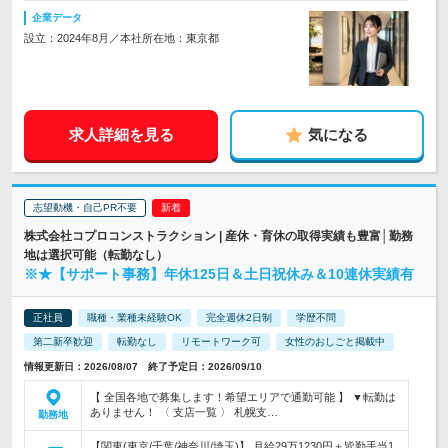
企業データ
設立：2024年8月／本社所在地：東京都
求人詳細を見る
気になる
志望動機・自己PR不要
株式会社コプロコンストラクション | 産休・育休の取得実績も豊富│勤務
地は選択可能（転勤なし）
※★【サポート事務】年休125日＆土日祝休み＆10連休実績有
正社員
職種・業種未経験OK
完全週休2日制
学歴不問
第二新卒歓迎
転勤なし
リモートワーク可
女性のおしごと掲載中
情報更新日：2026/08/07 終了予定日：2026/09/10
【 全国各地で募集します！希望エリアで通勤可能 】 ▼転勤は
ありません！ 〈 支店一覧 〉 札幌支…
勤務地
【関東(東京/千葉/神奈川/埼玉)】 月給29万1230円＋皆勤手当1