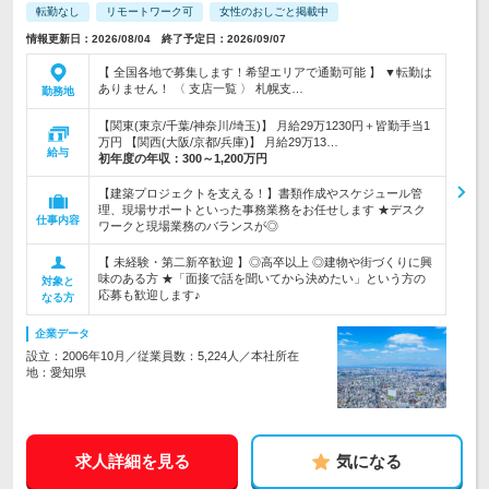
転勤なし
リモートワーク可
女性のおしごと掲載中
情報更新日：2026/08/04 終了予定日：2026/09/07
【 全国各地で募集します！希望エリアで通勤可能 】 ▼転勤は
ありません！ 〈 支店一覧 〉 札幌支…
勤務地
【関東(東京/千葉/神奈川/埼玉)】 月給29万1230円＋皆勤手当1
万円 【関西(大阪/京都/兵庫)】 月給29万13…
給与
初年度の年収：
300～1,200万円
【建築プロジェクトを支える！】書類作成やスケジュール管
理、現場サポートといった事務業務をお任せします ★デスク
仕事内容
ワークと現場業務のバランスが◎
【 未経験・第二新卒歓迎 】◎高卒以上 ◎建物や街づくりに興
味のある方 ★「面接で話を聞いてから決めたい」という方の
対象と
応募も歓迎します♪
なる方
企業データ
設立：2006年10月／従業員数：5,224人／本社所在
地：愛知県
求人詳細を見る
気になる