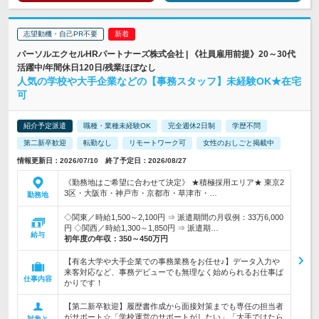
志望動機・自己PR不要
パーソルエクセルHRパートナーズ株式会社 | 《社員雇用前提》20～30代
活躍中/年間休日120日/残業ほぼなし
人気の学校や大手企業などの【事務スタッフ】未経験OK★在宅
可
紹介予定派遣
職種・業種未経験OK
完全週休2日制
学歴不問
第二新卒歓迎
転勤なし
リモートワーク可
女性のおしごと掲載中
情報更新日：2026/07/10 終了予定日：2026/08/27
《勤務地はご希望に合わせて決定》 ★積極採用エリア★ 東京2
3区・大阪市・神戸市・京都市・草津市・…
勤務地
◇関東／時給1,500～2,100円 ⇒ 派遣期間の月収例：33万6,000
円 ◇関西／時給1,300～1,850円 ⇒ 派遣期…
給与
初年度の年収：
350～450万円
【有名大学や大手企業での事務業務をお任せ♪】データ入力や
来客対応など、事務デビューでも無理なく始められるお仕事ば
仕事内容
かりです！
【第二新卒歓迎】履歴書作成から面接対策までも専任の担当者
がサポート☆「学校運営のサポートがしたい」「大手ではたら
対象と