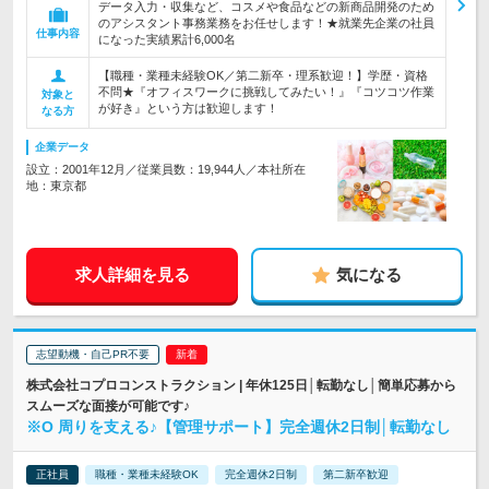
データ入力・収集など、コスメや食品などの新商品開発のため
のアシスタント事務業務をお任せします！★就業先企業の社員
仕事内容
になった実績累計6,000名
【職種・業種未経験OK／第二新卒・理系歓迎！】学歴・資格
不問★『オフィスワークに挑戦してみたい！』『コツコツ作業
対象と
が好き』という方は歓迎します！
なる方
企業データ
設立：2001年12月／従業員数：19,944人／本社所在
地：東京都
求人詳細を見る
気になる
志望動機・自己PR不要
株式会社コプロコンストラクション | 年休125日│転勤なし│簡単応募から
スムーズな面接が可能です♪
※O 周りを支える♪【管理サポート】完全週休2日制│転勤なし
正社員
職種・業種未経験OK
完全週休2日制
第二新卒歓迎