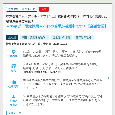
志望動機・自己PR不要
株式会社エム・アール・エフ | ＼土日祝休みの年間休日127日／ 充実した
福利厚生をご用意！
★35歳以下限定採用★20代の若手が活躍中です！【金融営業】
正社員
職種・業種未経験OK
完全週休2日制
第二新卒歓迎
情報更新日：2026/04/14 終了予定日：2026/10/12
#広島、北九州、福岡（博多、天神）、鹿児島 いずれかの希望
勤務地に配属します。 ※どの支店も駅チカ…
勤務地
月給260,000円～375,000円 + 諸手当 ※経験や年齢を考慮し、
給与を決定いたします。 詳しくは面接時に…
給与
初年度の年収：
400～600万円
中小企業や個人事業主向けに、事業資金や開業資金などの資金
ニーズに対応して頂きます。★宅建やFPなどの資格取得もバ
仕事内容
ックアップ
＼ 異業種からの転職者も活躍中 ／◎35歳まで ◎高卒以上 ◎運
転免許 ※業界問わず、営業やサービス業での勤務経験がある
対象と
方は活かせます。
なる方
企業データ