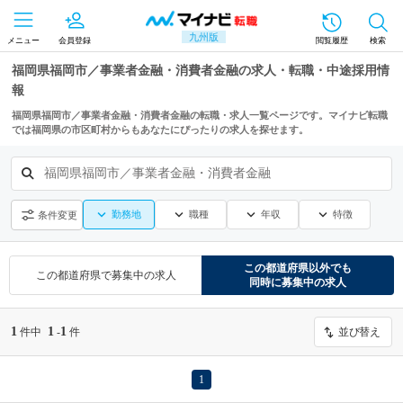
九州版
メニュー
会員登録
閲覧履歴
検索
福岡県福岡市／事業者金融・消費者金融の求人・転職・中途採用情
報
福岡県福岡市／事業者金融・消費者金融の転職・求人一覧ページです。マイナビ転職
では福岡県の市区町村からもあなたにぴったりの求人を探せます。
福岡県福岡市／事業者金融・消費者金融
勤務地
職種
年収
特徴
条件変更
この都道府県
以外でも
この都道府県
で募集中の求人
同時に募集中の求人
1
1
1
件中
-
件
並び替え
1