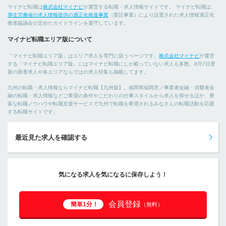
マイナビ転職は
株式会社マイナビ
が運営する転職・求人情報サイトです。 マイナビ転職は、
厚生労働省の求人情報提供の適正化推進事業
（委託事業）により設置された求人情報適正化
推進協議会が定めたガイドラインを遵守しています。
マイナビ転職エリア版について
「マイナビ転職エリア版」はエリア求人を専門に扱うページです。
株式会社マイナビ
が運営
する「マイナビ転職エリア版」にはマイナビ転職にしか載っていない求人も多数。8月7日更
新の新着求人や各エリアならではの求人特集も掲載してます。
九州の転職・求人情報ならマイナビ転職【九州版】。福岡県福岡市／事業者金融・消費者金
融の転職・求人情報などご希望の条件やこだわりの仕事スタイルから求人を探せるほか、豊
富な転職ノウハウや転職支援サービスで九州で転職を希望されるみなさんの転職活動を応援
する転職サイトです。
最近見た求人を確認する
気になる求人を気になるに保存しよう！
会員登録
簡単1分！
（無料）