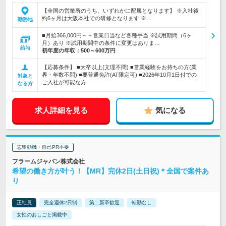
【全国の営業所のうち、いずれかに配属となります】 ※入社後
約6ヶ月は大阪本社での研修となります ※…
勤務地
■月給366,000円～＋営業日当など各種手当 ※試用期間（6ヶ
月）あり ※試用期間中の条件に変更はありま…
給与
初年度の年収：
500～600万円
【応募条件】 ■大卒以上(文理不問) ■営業経験をお持ちの方(業
界・年数不問) ■要普通免許(AT限定可) ■2026年10月1日付での
対象と
ご入社が可能な方
なる方
求人詳細を見る
気になる
志望動機・自己PR不要
フラームジャパン株式会社
希望の働き方が叶う！【MR】完休2日(土日祝)＊全国で案件あ
り
正社員
完全週休2日制
第二新卒歓迎
転勤なし
女性のおしごと掲載中