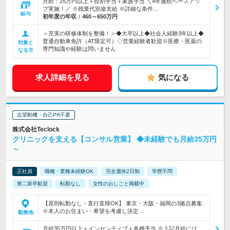
月給：25万円以上＋役割手当＋家族手当 ＼4年連続ベースアッ
プ実施！／ ※残業代別途支給 ※詳細な条件…
給与
初年度の年収：
460～650万円
＜充実の研修体制を整備！＞◆大卒以上◆社会人経験3年以上◆
普通自動車免許（AT限定可）◇営業経験者歓迎※医療・医薬の
対象と
専門知識や経験は問いません
なる方
求人詳細を見る
気になる
志望動機・自己PR不要
株式会社Teclock
クリニックを支える【コンサル営業】 ◆未経験でも月給35万円
～
正社員
職種・業種未経験OK
完全週休2日制
学歴不問
第二新卒歓迎
転勤なし
女性のおしごと掲載中
【原則転勤なし・直行直帰OK】 東京・大阪・福岡の3拠点募集
※本人のお住まい・希望を考慮し決定…
勤務地
月給35万円以上＋インセンティブ＋各種手当 ※上記月給には、