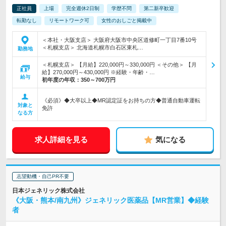
正社員
上場
完全週休2日制
学歴不問
第二新卒歓迎
転勤なし
リモートワーク可
女性のおしごと掲載中
＜本社・大阪支店＞ 大阪府大阪市中央区道修町一丁目7番10号
＜札幌支店＞ 北海道札幌市白石区東札…
勤務地
＜札幌支店＞ 【月給】220,000円～330,000円 ＜その他＞ 【月
給】270,000円～430,000円 ※経験・年齢・…
給与
初年度の年収：
350～700万円
《必須》◆大卒以上◆MR認定証をお持ちの方◆普通自動車運転
対象と
免許
なる方
求人詳細を見る
気になる
志望動機・自己PR不要
日本ジェネリック株式会社
《大阪・熊本/南九州》ジェネリック医薬品【MR営業】◆経験
者