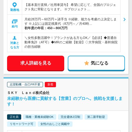
【基本直行直帰／社用車貸与】 希望に応じて、全国のプロジェ
クト先に常駐となります。 ※プロジェクト…
勤務地
月給28万円～60万円＋諸手当 ※経験、能力を考慮の上決定しま
す ※上記には固定残業代（8万円～／月40時…
給与
初年度の年収：
450～800万円
＼女性多数活躍中！ブランクがある方もOK／【必須】◆普通自
動車免許（AT可）◆MRのご経験【歓迎】◇大学病院・基幹病院
対象と
の担当経験
なる方
求人詳細を見る
気になる
志望動機・自己PR不要
ＳＫＹ Ｌａｎｄ株式会社
未経験から医療に貢献する【営業】のプロへ。挑戦を支援しま
す！
正社員
職種・業種未経験OK
完全週休2日制
第二新卒歓迎
リモートワーク可
女性のおしごと掲載中