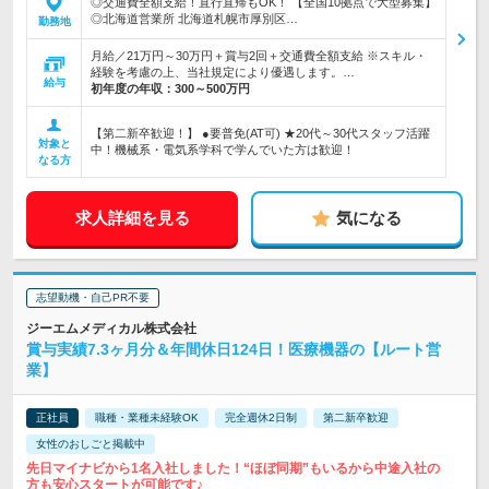
◎交通費全額支給！直行直帰もOK！ 【全国10拠点で大型募集】
◎北海道営業所 北海道札幌市厚別区…
勤務地
月給／21万円～30万円＋賞与2回＋交通費全額支給 ※スキル・
経験を考慮の上、当社規定により優遇します。…
給与
初年度の年収：
300～500万円
【第二新卒歓迎！】 ●要普免(AT可) ★20代～30代スタッフ活躍
対象と
中！機械系・電気系学科で学んでいた方は歓迎！
なる方
求人詳細を見る
気になる
志望動機・自己PR不要
ジーエムメディカル株式会社
賞与実績7.3ヶ月分＆年間休日124日！医療機器の【ルート営
業】
正社員
職種・業種未経験OK
完全週休2日制
第二新卒歓迎
女性のおしごと掲載中
先日マイナビから1名入社しました！“ほぼ同期”もいるから中途入社の
方も安心スタートが可能です♪