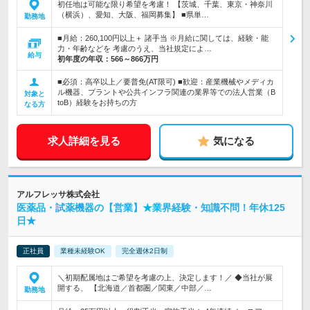
初任地は可能な限り希望を考慮！ 【茨城、千葉、東京・神奈川
（横浜）、愛知、大阪、福岡募集】 ■県単…
勤務地
■月給：260,100円以上＋ 諸手当 ※月給に関しては、経験・能
力・年齢などを 考慮のうえ、当社規定によ…
給与
初年度の年収：
566～866万円
■必須：高卒以上／要普免(AT限可) ■歓迎：産業機械やメディカ
ル機器、プラントや公共インフラ関連の業界等での法人営業（B
対象と
toB）経験をお持ちの方
なる方
求人詳細を見る
気になる
アルフレッサ株式会社
医薬品・試薬機器の【営業】★業界経験・知識不問！年休125
日★
正社員
業種未経験OK
完全週休2日制
＼初期配属地はご希望を考慮の上、決定します！／ ◆当社が展
開する、 【北海道／首都圏／関東／中部／…
勤務地