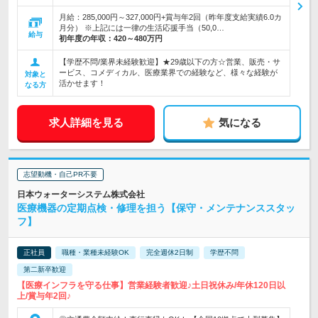
月給：285,000円～327,000円+賞与年2回（昨年度支給実績6.0カ
月分） ※上記には一律の生活応援手当（50,0…
給与
初年度の年収：
420～480万円
【学歴不問/業界未経験歓迎】★29歳以下の方☆営業、販売・サ
ービス、コメディカル、医療業界での経験など、様々な経験が
対象と
活かせます！
なる方
求人詳細を見る
気になる
志望動機・自己PR不要
日本ウォーターシステム株式会社
医療機器の定期点検・修理を担う【保守・メンテナンススタッ
フ】
正社員
職種・業種未経験OK
完全週休2日制
学歴不問
第二新卒歓迎
【医療インフラを守る仕事】営業経験者歓迎♪土日祝休み/年休120日以
上/賞与年2回♪