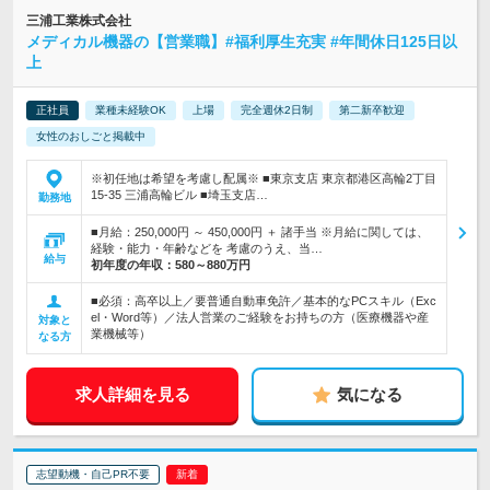
三浦工業株式会社
メディカル機器の【営業職】#福利厚生充実 #年間休日125日以
上
正社員
業種未経験OK
上場
完全週休2日制
第二新卒歓迎
女性のおしごと掲載中
※初任地は希望を考慮し配属※ ■東京支店 東京都港区高輪2丁目
15-35 三浦高輪ビル ■埼玉支店…
勤務地
■月給：250,000円 ～ 450,000円 ＋ 諸手当 ※月給に関しては、
経験・能力・年齢などを 考慮のうえ、当…
給与
初年度の年収：
580～880万円
■必須：高卒以上／要普通自動車免許／基本的なPCスキル（Exc
el・Word等）／法人営業のご経験をお持ちの方（医療機器や産
対象と
業機械等）
なる方
求人詳細を見る
気になる
志望動機・自己PR不要