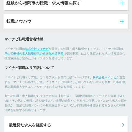
経験から福岡市の転職・求人情報を探す
転職ノウハウ
マイナビ転職運営者情報
マイナビ転職は
株式会社マイナビ
が運営する転職・求人情報サイトです。 マイナビ転職は、
厚生労働省の求人情報提供の適正化推進事業
（委託事業）により設置された求人情報適正化
推進協議会が定めたガイドラインを遵守しています。
マイナビ転職エリア版について
「マイナビ転職エリア版」はエリア求人を専門に扱うページです。
株式会社マイナビ
が運営
する「マイナビ転職エリア版」にはマイナビ転職にしか載っていない求人も多数。8月4日更
新の新着求人や各エリアならではの求人特集も掲載してます。
九州の転職・求人情報ならマイナビ転職【九州版】。福岡県福岡市／メディカル営業（MR・
MS・その他）の転職・求人情報などご希望の条件やこだわりの仕事スタイルから求人を探せ
るほか、豊富な転職ノウハウや転職支援サービスで九州で転職を希望されるみなさんの転職
活動を応援する転職サイトです。
最近見た求人を確認する