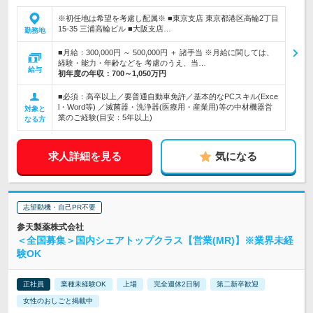
※初任地は希望を考慮し配属※ ■東京支店 東京都港区高輪2丁目
15-35 三浦高輪ビル ■大阪支店…
勤務地
■月給：300,000円 ～ 500,000円 ＋ 諸手当 ※月給に関しては、
経験・能力・年齢などを 考慮のうえ、当…
給与
初年度の年収：
700～1,050万円
■必須：高卒以上／要普通自動車免許／基本的なPCスキル(Exce
l・Word等) ／滅菌器・洗浄器(医療用・産業用)等の中材機器営
対象と
業のご経験(目安：5年以上)
なる方
求人詳細を見る
気になる
志望動機・自己PR不要
参天製薬株式会社
＜全国募集＞国内シェアトップクラス【営業(MR)】※業界未経
験OK
正社員
業種未経験OK
上場
完全週休2日制
第二新卒歓迎
女性のおしごと掲載中