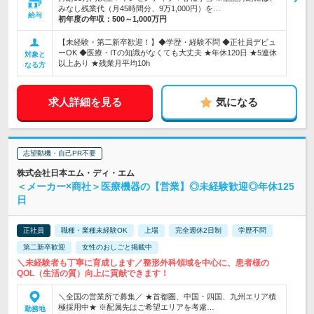
みなし残業代（月45時間分、9万1,000円）を…
給与
初年度の年収：
500～1,000万円
【未経験・第二新卒歓迎！】◆学歴・経験不問 ◆正社員デビュ
ーOK ◆医療・ITの知識がなくても大丈夫 ★年休120日 ★5連休
対象と
以上あり ★残業月平均10h
なる方
求人詳細を見る
気になる
志望動機・自己PR不要
株式会社日本エム・ディ・エム
＜メーカー×商社＞医療機器の【営業】◎未経験歓迎◎年休125
日
正社員
職種・業種未経験OK
上場
完全週休2日制
学歴不問
第二新卒歓迎
女性のおしごと掲載中
＼未経験者も丁寧に育成します／整形外科領域を中心に、患者様の
QOL（生活の質）向上に貢献できます！
＼全国の営業所で募集／ ★首都圏、中国・四国、九州エリア積
極採用中★ ※配属先はご希望エリアを考慮…
勤務地