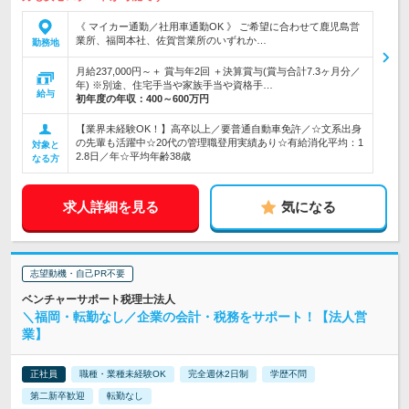
《 マイカー通勤／社用車通勤OK 》 ご希望に合わせて鹿児島営
業所、福岡本社、佐賀営業所のいずれか…
勤務地
月給237,000円～＋ 賞与年2回 ＋決算賞与(賞与合計7.3ヶ月分／
年) ※別途、住宅手当や家族手当や資格手…
給与
初年度の年収：
400～600万円
【業界未経験OK！】高卒以上／要普通自動車免許／☆文系出身
の先輩も活躍中☆20代の管理職登用実績あり☆有給消化平均：1
対象と
2.8日／年☆平均年齢38歳
なる方
求人詳細を見る
気になる
志望動機・自己PR不要
ベンチャーサポート税理士法人
＼福岡・転勤なし／企業の会計・税務をサポート！【法人営
業】
正社員
職種・業種未経験OK
完全週休2日制
学歴不問
第二新卒歓迎
転勤なし