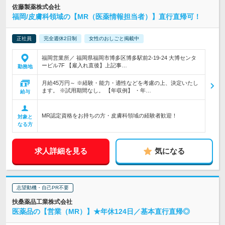
佐藤製薬株式会社
福岡/皮膚科領域の【MR（医薬情報担当者）】直行直帰可！
正社員
完全週休2日制
女性のおしごと掲載中
福岡営業所／ 福岡県福岡市博多区博多駅前2-19-24 大博センタ
ービル7F 【雇入れ直後】上記事…
勤務地
月給45万円～ ※経験・能力・適性などを考慮の上、決定いたし
ます。 ※試用期間なし。 【年収例】 ・年…
給与
MR認定資格をお持ちの方・皮膚科領域の経験者歓迎！
対象と
なる方
求人詳細を見る
気になる
志望動機・自己PR不要
扶桑薬品工業株式会社
医薬品の【営業（MR）】★年休124日／基本直行直帰◎