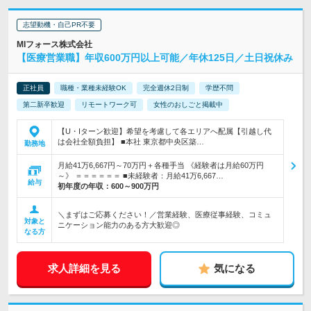
志望動機・自己PR不要
MIフォース株式会社
【医療営業職】年収600万円以上可能／年休125日／土日祝休み
正社員
職種・業種未経験OK
完全週休2日制
学歴不問
第二新卒歓迎
リモートワーク可
女性のおしごと掲載中
【U・Iターン歓迎】希望を考慮して各エリアへ配属【引越し代
は会社全額負担】 ■本社 東京都中央区築…
勤務地
月給41万6,667円～70万円＋各種手当 《経験者は月給60万円
～》 ＝＝＝＝＝＝ ■未経験者：月給41万6,667…
給与
初年度の年収：
600～900万円
＼まずはご応募ください！／営業経験、医療従事経験、コミュ
対象と
ニケーション能力のある方大歓迎◎
なる方
求人詳細を見る
気になる