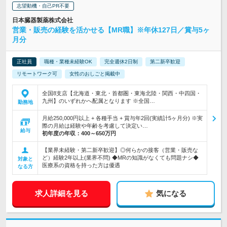
志望動機・自己PR不要
日本臓器製薬株式会社
営業・販売の経験を活かせる【MR職】※年休127日／賞与5ヶ
月分
正社員
職種・業種未経験OK
完全週休2日制
第二新卒歓迎
リモートワーク可
女性のおしごと掲載中
全国8支店【北海道・東北・首都圏・東海北陸・関西・中四国・
九州】のいずれかへ配属となります ※全国…
勤務地
月給250,000円以上 + 各種手当 + 賞与年2回(実績計5ヶ月分) ※実
際の月給は経験や年齢を考慮して決定い…
給与
初年度の年収：
400～650万円
【業界未経験・第二新卒歓迎】◎何らかの接客（営業・販売な
ど）経験2年以上(業界不問) ◆MRの知識がなくても問題ナシ◆
対象と
医療系の資格を持った方は優遇
なる方
求人詳細を見る
気になる