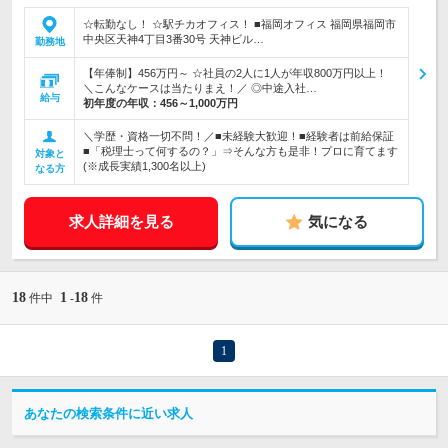
☆転勤なし！ ☆駅チカオフィス！ ■福岡オフィス 福岡県福岡市
中央区天神4丁目3番30号 天神ビル…
勤務地
【年俸制】456万円～ ☆社員の2人に1人が年収800万円以上！
＼こんなケースは当たりまえ！／ ◎中途入社…
給与
初年度の年収：
456～1,000万円
＼学歴・資格一切不問！／■未経験大歓迎！■経験者は前給保証
■「税理士って何するの？」⇒そんな方も是非！プロに育てます
対象と
(※成長実績1,300名以上)
なる方
求人詳細を見る
気になる
18
1
18
件中
-
件
1
あなたの検索条件に近い求人