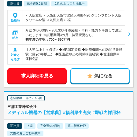
正社員
完全週休2日制
女性のおしごと掲載中
＜大阪支店＞ 大阪府大阪市北区大深町4-20 グランフロント大阪
タワーA 32階 ＜九州支店＞ 福…
勤務地
月給 340,000円～708,333円 ※経験・年齢・能力を考慮して決定
いたします ※試用期間3カ月（待遇変更なし）
給与
初年度の年収：
700～850万円
【大卒以上】＜必須＞◆MR認定資格 ◆医療機関への訪問営業経
験（目安3年以上） ◆医薬品卸との関係構築経験 ◆普通自動車
対象と
運転免許
なる方
求人詳細を見る
気になる
志望動機・自己PR不要
三浦工業株式会社
メディカル機器の【営業職】#福利厚生充実 #即戦力採用枠
正社員
上場
完全週休2日制
第二新卒歓迎
女性のおしごと掲載中