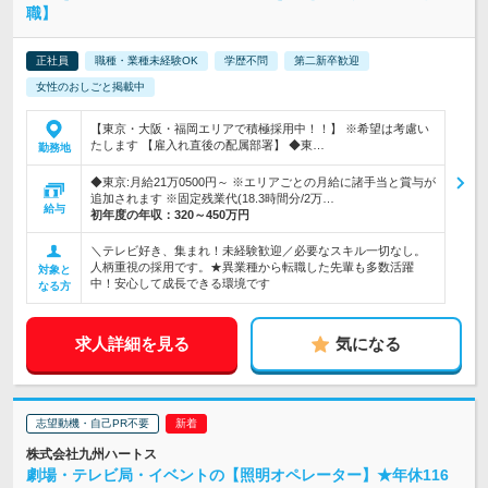
職】
正社員
職種・業種未経験OK
学歴不問
第二新卒歓迎
女性のおしごと掲載中
【東京・大阪・福岡エリアで積極採用中！！】 ※希望は考慮い
たします 【雇入れ直後の配属部署】 ◆東…
勤務地
◆東京:月給21万0500円～ ※エリアごとの月給に諸手当と賞与が
追加されます ※固定残業代(18.3時間分/2万…
給与
初年度の年収：
320～450万円
＼テレビ好き、集まれ！未経験歓迎／必要なスキル一切なし。
人柄重視の採用です。★異業種から転職した先輩も多数活躍
対象と
中！安心して成長できる環境です
なる方
求人詳細を見る
気になる
志望動機・自己PR不要
株式会社九州ハートス
劇場・テレビ局・イベントの【照明オペレーター】★年休116