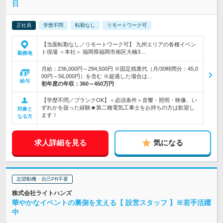
日
正社員
学歴不問
転勤なし
リモートワーク可
【当面転勤なし／リモートワーク可】 九州エリアの各種イベン
ト現場 ＜本社＞ 福岡県福岡市南区大楠3…
勤務地
月給：236,000円～294,500円 ※固定残業代（月/30時間分：45,0
00円～56,000円）を含む ※超過した場合は…
給与
初年度の年収：
360～450万円
【学歴不問／ブランクOK】＜必須条件＞音響・照明・映像、い
ずれかを扱った経験★第二種電気工事士をお持ちの方は歓迎し
対象と
ます！
なる方
求人詳細を見る
気になる
志望動機・自己PR不要
株式会社ライトハンズ
華やかなイベントの裏側を支える【 設営スタッフ 】※若手活躍
中