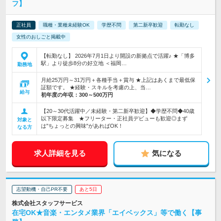
フ】
正社員
職種・業種未経験OK
学歴不問
第二新卒歓迎
転勤なし
女性のおしごと掲載中
【転勤なし】 2026年7月1日より開設の新拠点で活躍♪ ★「博多
駅」より徒歩8分の好立地 ＜福岡…
勤務地
月給25万円～31万円＋各種手当＋賞与 ★上記はあくまで最低保
証額です。 ★経験・スキルを考慮の上、当…
給与
初年度の年収：
300～500万円
【20～30代活躍中／未経験・第二新卒歓迎】◆学歴不問◆40歳
以下限定募集 ★フリーター・正社員デビューも歓迎◎まず
対象と
は"ちょっとの興味"があればOK！
なる方
求人詳細を見る
気になる
志望動機・自己PR不要
あと5日
株式会社スタッフサービス
在宅OK★音楽・エンタメ業界「エイベックス」等で働く【事