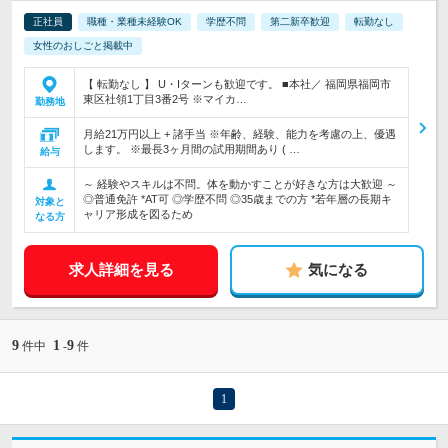
正社員
職種・業種未経験OK
学歴不問
第二新卒歓迎
転勤なし
女性のおしごと掲載中
【 転勤なし 】 U・Iターンも歓迎です。 ■本社／ 福岡県福岡市
東区社領1丁目3番2号 ※マイカ…
勤務地
月給21万円以上 + 諸手当 ※年齢、経験、能力を考慮の上、優遇
します。 ※最長3ヶ月間の試用期間あり ( …
給与
～ 経験やスキルは不問。体を動かすことが好きな方は大歓迎 ～
◎普通免許 *AT可 ◎学歴不問 ◎35歳までの方 *若年層の長期キ
対象と
ャリア形成を図るため
なる方
求人詳細を見る
気になる
9
1
9
件中
-
件
1