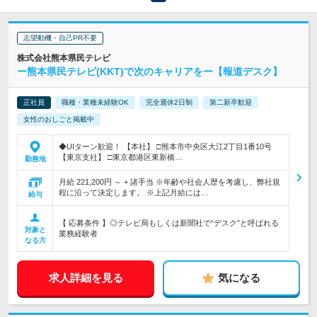
志望動機・自己PR不要
株式会社熊本県民テレビ
ー熊本県民テレビ(KKT)で次のキャリアをー【報道デスク】
正社員
職種・業種未経験OK
完全週休2日制
第二新卒歓迎
女性のおしごと掲載中
◆UIターン歓迎！ 【本社】 □熊本市中央区大江2丁目1番10号
【東京支社】 □東京都港区東新橋…
勤務地
月給 221,200円 ～ + 諸手当 ※年齢や社会人歴を考慮し、弊社規
程に沿って決定します。 ※上記月給には…
給与
【 応募条件 】◎テレビ局もしくは新聞社で“デスク”と呼ばれる
対象と
業務経験者
なる方
求人詳細を見る
気になる