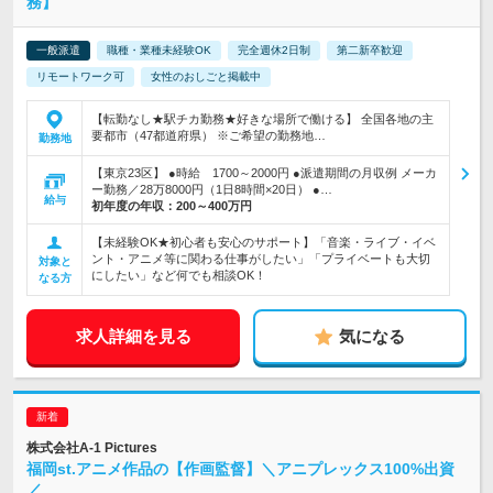
務】
一般派遣
職種・業種未経験OK
完全週休2日制
第二新卒歓迎
リモートワーク可
女性のおしごと掲載中
【転勤なし★駅チカ勤務★好きな場所で働ける】 全国各地の主
要都市（47都道府県） ※ご希望の勤務地…
勤務地
【東京23区】 ●時給 1700～2000円 ●派遣期間の月収例 メーカ
ー勤務／28万8000円（1日8時間×20日） ●…
給与
初年度の年収：
200～400万円
【未経験OK★初心者も安心のサポート】「音楽・ライブ・イベ
ント・アニメ等に関わる仕事がしたい」「プライベートも大切
対象と
にしたい」など何でも相談OK！
なる方
求人詳細を見る
気になる
株式会社A-1 Pictures
福岡st.アニメ作品の【作画監督】＼アニプレックス100%出資
／