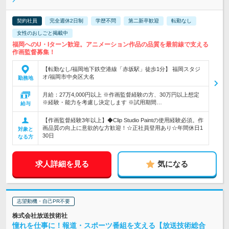
契約社員
完全週休2日制
学歴不問
第二新卒歓迎
転勤なし
女性のおしごと掲載中
福岡へのU・Iターン歓迎。アニメーション作品の品質を最前線で支える
作画監督募集！
【転勤なし/福岡地下鉄空港線「赤坂駅」徒歩1分】 福岡スタジ
オ/福岡市中央区大名
勤務地
月給：27万4,000円以上 ※作画監督経験の方、30万円以上想定
※経験・能力を考慮し決定します ※試用期間…
給与
【作画監督経験3年以上】◆Clip Studio Paintの使用経験必須。作
画品質の向上に意欲的な方歓迎！☆正社員登用あり☆年間休日1
対象と
30日
なる方
求人詳細を見る
気になる
志望動機・自己PR不要
株式会社放送技術社
憧れを仕事に！報道・スポーツ番組を支える【放送技術総合