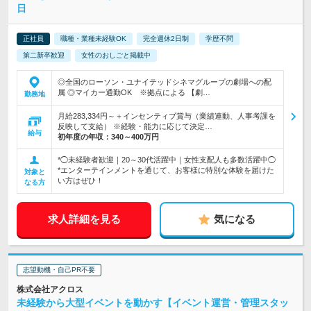
日
正社員
職種・業種未経験OK
完全週休2日制
学歴不問
第二新卒歓迎
女性のおしごと掲載中
◎全国のローソン・ユナイテッドシネマグループの劇場への配
属 ◎マイカー通勤OK ※拠点による 【劇…
勤務地
月給283,334円～＋インセンティブ賞与（業績連動、人事考課を
反映して支給） ※経験・能力に応じて決定…
給与
初年度の年収：
340～400万円
*◯未経験者歓迎｜20～30代活躍中｜女性支配人も多数活躍中◯
*エンターテインメントを通じて、お客様に特別な体験を届けた
対象と
い方はぜひ！
なる方
求人詳細を見る
気になる
志望動機・自己PR不要
株式会社アクロス
未経験から大型イベントを動かす【イベント運営・管理スタッ