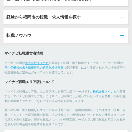
経験から福岡市の転職・求人情報を探す
転職ノウハウ
マイナビ転職運営者情報
マイナビ転職は
株式会社マイナビ
が運営する転職・求人情報サイトです。 マイナビ転職は、
厚生労働省の求人情報提供の適正化推進事業
（委託事業）により設置された求人情報適正化
推進協議会が定めたガイドラインを遵守しています。
マイナビ転職エリア版について
「マイナビ転職エリア版」はエリア求人を専門に扱うページです。
株式会社マイナビ
が運営
する「マイナビ転職エリア版」にはマイナビ転職にしか載っていない求人も多数。8月4日更
新の新着求人や各エリアならではの求人特集も掲載してます。
九州の転職・求人情報ならマイナビ転職【九州版】。福岡県福岡市／その他放送・映像・音
響・イベント・芸能関連職の転職・求人情報などご希望の条件やこだわりの仕事スタイルか
ら求人を探せるほか、豊富な転職ノウハウや転職支援サービスで九州で転職を希望されるみ
なさんの転職活動を応援する転職サイトです。