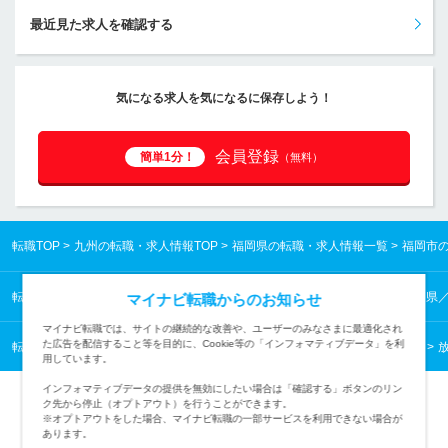
最近見た求人を確認する
気になる求人を気になるに保存しよう！
会員登録
簡単1分！
（無料）
転職TOP
九州の転職・求人情報TOP
福岡県の転職・求人情報一覧
福岡市
転職TOP
九州の転職・求人情報TOP
福岡県の転職・求人情報一覧
福岡県
マイナビ転職からのお知らせ
マイナビ転職では、サイトの継続的な改善や、ユーザーのみなさまに最適化され
た広告を配信すること等を目的に、Cookie等の「インフォマティブデータ」を利
転職TOP
クリエイティブから探す
クリエイティブの転職・求人情報一覧
用しています。
インフォマティブデータの提供を無効にしたい場合は「確認する」ボタンのリン
ク先から停止（オプトアウト）を行うことができます。
※オプトアウトをした場合、マイナビ転職の一部サービスを利用できない場合が
あります。
TOPページへ