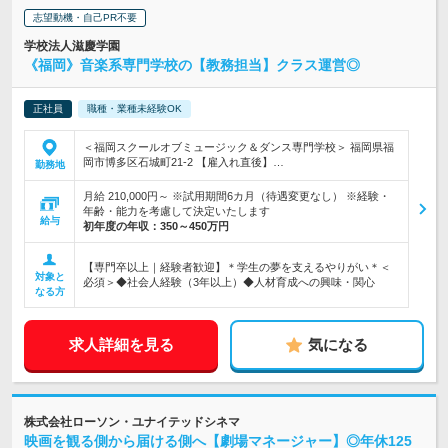
志望動機・自己PR不要
学校法人滋慶学園
《福岡》音楽系専門学校の【教務担当】クラス運営◎
正社員
職種・業種未経験OK
＜福岡スクールオブミュージック＆ダンス専門学校＞ 福岡県福
岡市博多区石城町21-2 【雇入れ直後】…
勤務地
月給 210,000円～ ※試用期間6カ月（待遇変更なし） ※経験・
年齢・能力を考慮して決定いたします
給与
初年度の年収：
350～450万円
【専門卒以上｜経験者歓迎】＊学生の夢を支えるやりがい＊＜
対象と
必須＞◆社会人経験（3年以上）◆人材育成への興味・関心
なる方
求人詳細を見る
気になる
株式会社ローソン・ユナイテッドシネマ
映画を観る側から届ける側へ【劇場マネージャー】◎年休125