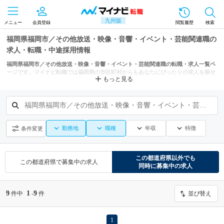
九州版
メニュー
会員登録
閲覧履歴
検索
福岡県福岡市／その他放送・映像・音響・イベント・芸能関連職の
求人・転職・中途採用情報
福岡県福岡市／その他放送・映像・音響・イベント・芸能関連職の転職・求人一覧ペ
ージです。マイナビ転職では福岡県の市区町村からもあなたにぴったりの求人を探せ
もっと見る
ます。
福岡県福岡市／その他放送・映像・音響・イベント・芸能関連職
勤務地
職種
年収
特徴
条件変更
この都道府県
以外でも
この都道府県
で募集中の求人
同時に募集中の求人
9
1
9
件中
-
件
並び替え
1