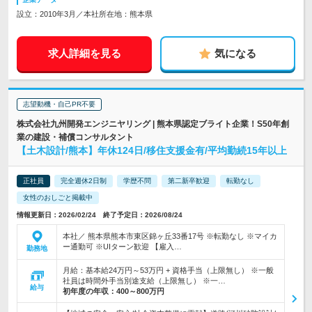
設立：2010年3月／本社所在地：熊本県
求人詳細を見る
気になる
志望動機・自己PR不要
株式会社九州開発エンジニヤリング | 熊本県認定ブライト企業！S50年創
業の建設・補償コンサルタント
【土木設計/熊本】年休124日/移住支援金有/平均勤続15年以上
正社員
完全週休2日制
学歴不問
第二新卒歓迎
転勤なし
女性のおしごと掲載中
情報更新日：2026/02/24 終了予定日：2026/08/24
本社／ 熊本県熊本市東区錦ヶ丘33番17号 ※転勤なし ※マイカ
ー通勤可 ※UIターン歓迎 【雇入…
勤務地
月給：基本給24万円～53万円 + 資格手当（上限無し） ※一般
社員は時間外手当別途支給（上限無し） ※一…
給与
初年度の年収：
400～800万円