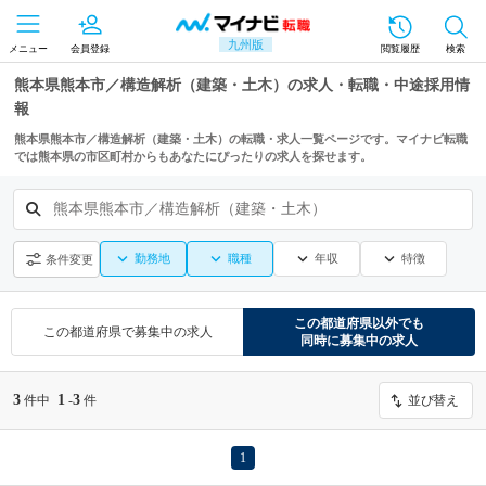
九州版
メニュー
会員登録
閲覧履歴
検索
熊本県熊本市／構造解析（建築・土木）の求人・転職・中途採用情
報
熊本県熊本市／構造解析（建築・土木）の転職・求人一覧ページです。マイナビ転職
では熊本県の市区町村からもあなたにぴったりの求人を探せます。
熊本県熊本市／構造解析（建築・土木）
勤務地
職種
年収
特徴
条件変更
この都道府県
以外でも
この都道府県
で募集中の求人
同時に募集中の求人
3
1
3
件中
-
件
並び替え
1