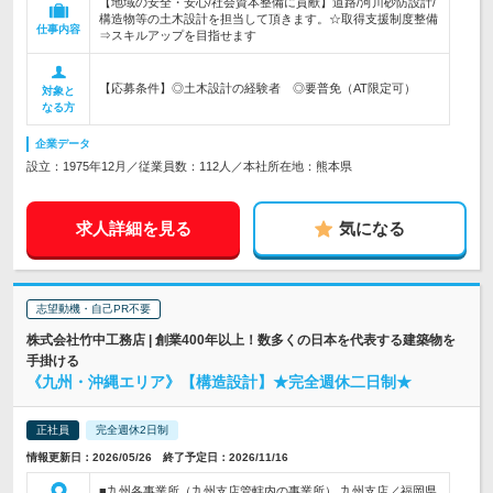
【地域の安全・安心/社会資本整備に貢献】道路/河川砂防設計/
構造物等の土木設計を担当して頂きます。☆取得支援制度整備
仕事内容
⇒スキルアップを目指せます
【応募条件】◎土木設計の経験者 ◎要普免（AT限定可）
対象と
なる方
企業データ
設立：1975年12月／従業員数：112人／本社所在地：熊本県
求人詳細を見る
気になる
志望動機・自己PR不要
株式会社竹中工務店 | 創業400年以上！数多くの日本を代表する建築物を
手掛ける
《九州・沖縄エリア》【構造設計】★完全週休二日制★
正社員
完全週休2日制
情報更新日：2026/05/26 終了予定日：2026/11/16
■九州各事業所（九州支店管轄内の事業所） 九州支店／福岡県