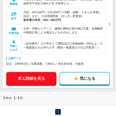
福岡市中央区天神4-2-20 天神幸ビル…
勤務地
月給：304,000円～510,000円 ※年齢・経験・スキルを考慮し
決定します。 ※試用期間有：12ヶ月（変更無）
給与
初年度の年収：
630～900万円
九州・沖縄エリアにて、建物の構造計画の検討立案、各種解析
や構造計算による検証などをお任せします。
仕事内容
《必須要件》◎大卒以上 ◎構造設計の実務経験（5年以上）◎
対象と
一級建築士をお持ちの方（構造一級建築士の方は尚歓迎！）
なる方
企業データ
設立：1909年5月／従業員数：7,804人／本社所在地：大阪府
求人詳細を見る
気になる
3
1
3
件中
-
件
1