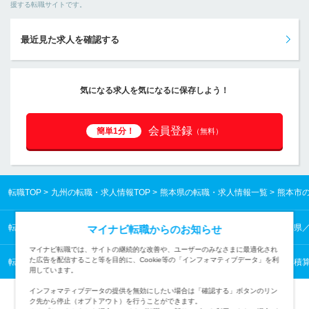
援する転職サイトです。
最近見た求人を確認する
気になる求人を気になるに保存しよう！
会員登録
簡単1分！
（無料）
転職TOP
九州の転職・求人情報TOP
熊本県の転職・求人情報一覧
熊本市
転職TOP
九州の転職・求人情報TOP
熊本県の転職・求人情報一覧
熊本県
マイナビ転職からのお知らせ
マイナビ転職では、サイトの継続的な改善や、ユーザーのみなさまに最適化され
た広告を配信すること等を目的に、Cookie等の「インフォマティブデータ」を利
転職TOP
建築・土木から探す
建築・土木の転職・求人情報一覧
設計・積
用しています。
インフォマティブデータの提供を無効にしたい場合は「確認する」ボタンのリン
ク先から停止（オプトアウト）を行うことができます。