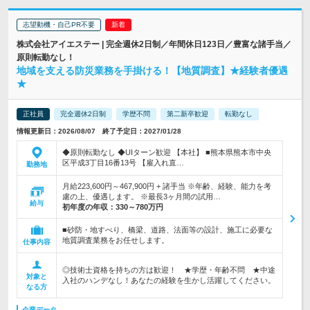
志望動機・自己PR不要
株式会社アイエステー | 完全週休2日制／年間休日123日／豊富な諸手当／
原則転勤なし！
地域を支える防災業務を手掛ける！【地質調査】★経験者優遇
★
正社員
完全週休2日制
学歴不問
第二新卒歓迎
転勤なし
情報更新日：2026/08/07 終了予定日：2027/01/28
◆原則転勤なし ◆UIターン歓迎 【本社】 ■熊本県熊本市中央
区平成3丁目16番13号 【雇入れ直…
勤務地
月給223,600円～467,900円 + 諸手当 ※年齢、経験、能力を考
慮の上、優遇します。 ※最長3ヶ月間の試用…
給与
初年度の年収：
330～780万円
■砂防・地すべり、橋梁、道路、法面等の設計、施工に必要な
地質調査業務をお任せします。
仕事内容
◎技術士資格を持ちの方は歓迎！ ★学歴・年齢不問 ★中途
対象と
入社のハンデなし！あなたの経験を生かし活躍してください。
なる方
企業データ