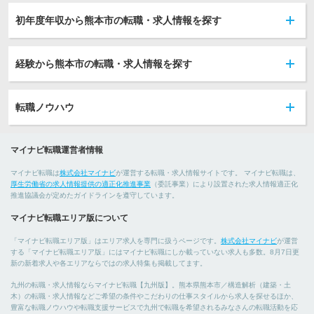
初年度年収から熊本市の転職・求人情報を探す
経験から熊本市の転職・求人情報を探す
転職ノウハウ
マイナビ転職運営者情報
マイナビ転職は
株式会社マイナビ
が運営する転職・求人情報サイトです。 マイナビ転職は、
厚生労働省の求人情報提供の適正化推進事業
（委託事業）により設置された求人情報適正化
推進協議会が定めたガイドラインを遵守しています。
マイナビ転職エリア版について
「マイナビ転職エリア版」はエリア求人を専門に扱うページです。
株式会社マイナビ
が運営
する「マイナビ転職エリア版」にはマイナビ転職にしか載っていない求人も多数。8月7日更
新の新着求人や各エリアならではの求人特集も掲載してます。
九州の転職・求人情報ならマイナビ転職【九州版】。熊本県熊本市／構造解析（建築・土
木）の転職・求人情報などご希望の条件やこだわりの仕事スタイルから求人を探せるほか、
豊富な転職ノウハウや転職支援サービスで九州で転職を希望されるみなさんの転職活動を応