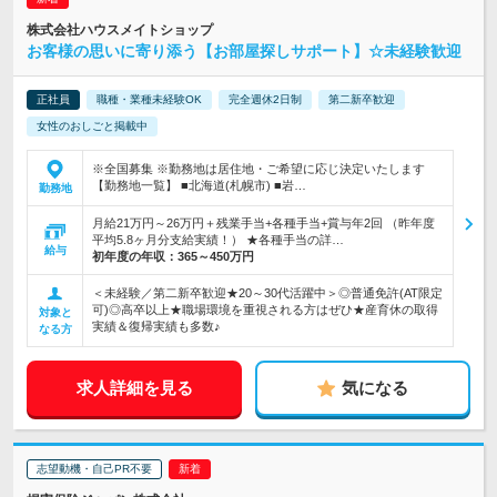
株式会社ハウスメイトショップ
お客様の思いに寄り添う【お部屋探しサポート】☆未経験歓迎
正社員
職種・業種未経験OK
完全週休2日制
第二新卒歓迎
女性のおしごと掲載中
※全国募集 ※勤務地は居住地・ご希望に応じ決定いたします
【勤務地一覧】 ■北海道(札幌市) ■岩…
勤務地
月給21万円～26万円＋残業手当+各種手当+賞与年2回 （昨年度
平均5.8ヶ月分支給実績！） ★各種手当の詳…
給与
初年度の年収：
365～450万円
＜未経験／第二新卒歓迎★20～30代活躍中＞◎普通免許(AT限定
可)◎高卒以上★職場環境を重視される方はぜひ★産育休の取得
対象と
実績＆復帰実績も多数♪
なる方
求人詳細を見る
気になる
志望動機・自己PR不要