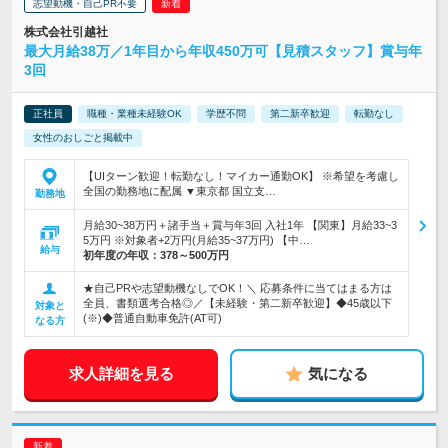
志望動機・自己PR不要
株式会社引越社
最大月給38万／1年目から年収450万可【見積スタッフ】賞与年
3回
正社員
職種・業種未経験OK
学歴不問
第二新卒歓迎
転勤なし
女性のおしごと掲載中
【UIターン歓迎！転勤なし！マイカー通勤OK】 ※希望を考慮し
全国の勤務地に配属 ▼東京都 国立支…
勤務地
月給30~38万円＋諸手当＋賞与年3回 入社1年 【関東】月給33~3
5万円 ※対象者+2万円(月給35~37万円) 【中…
給与
初年度の年収：
378～500万円
★自己PRや志望動機なしでOK！＼ 応募条件に当てはまる方は
全員、書類選考合格◎／【未経験・第二新卒歓迎】◆45歳以下
対象と
(※)◆普通自動車免許(AT可)
なる方
求人詳細を見る
気になる