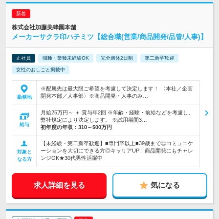
株式会社加藤美蜂園本舗
メーカーサクラ印ハチミツ【総合職(営業/商品開発/品管/人事)】
正社員
職種・業種未経験OK
完全週休2日制
第二新卒歓迎
女性のおしごと掲載中
※配属先は最大限ご希望を考慮して決定します！ 〈本社／企画
開発本部／人事部〉※商品開発・人事のみ…
勤務地
月給25万円～ ＋ 賞与年2回 ※年齢・経験・前給などを考慮し、
弊社規定により決定します。 ※試用期間3…
給与
初年度の年収：
310～500万円
【未経験・第二新卒歓迎】■専門卒以上■39歳まで◎コミュニケ
ーションを大切にできる方◎キャリアUP！商品開発にもチャレ
対象と
ンジOK★30代男性活躍中
なる方
求人詳細を見る
気になる