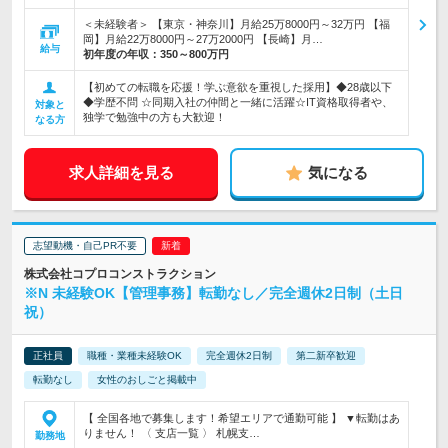
＜未経験者＞ 【東京・神奈川】月給25万8000円～32万円 【福
岡】月給22万8000円～27万2000円 【長崎】月…
給与
初年度の年収：
350～800万円
【初めての転職を応援！学ぶ意欲を重視した採用】◆28歳以下
◆学歴不問 ☆同期入社の仲間と一緒に活躍☆IT資格取得者や、
対象と
独学で勉強中の方も大歓迎！
なる方
求人詳細を見る
気になる
志望動機・自己PR不要
株式会社コプロコンストラクション
※N 未経験OK【管理事務】転勤なし／完全週休2日制（土日
祝）
正社員
職種・業種未経験OK
完全週休2日制
第二新卒歓迎
転勤なし
女性のおしごと掲載中
【 全国各地で募集します！希望エリアで通勤可能 】 ▼転勤はあ
りません！ 〈 支店一覧 〉 札幌支…
勤務地