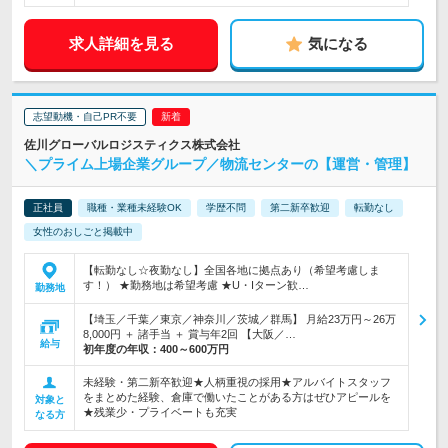
求人詳細を見る
気になる
志望動機・自己PR不要
佐川グローバルロジスティクス株式会社
＼プライム上場企業グループ／物流センターの【運営・管理】
正社員
職種・業種未経験OK
学歴不問
第二新卒歓迎
転勤なし
女性のおしごと掲載中
【転勤なし☆夜勤なし】全国各地に拠点あり（希望考慮しま
す！） ★勤務地は希望考慮 ★U・Iターン歓…
勤務地
【埼玉／千葉／東京／神奈川／茨城／群馬】 月給23万円～26万
8,000円 ＋ 諸手当 ＋ 賞与年2回 【大阪／…
給与
初年度の年収：
400～600万円
未経験・第二新卒歓迎★人柄重視の採用★アルバイトスタッフ
をまとめた経験、倉庫で働いたことがある方はぜひアピールを
対象と
★残業少・プライベートも充実
なる方