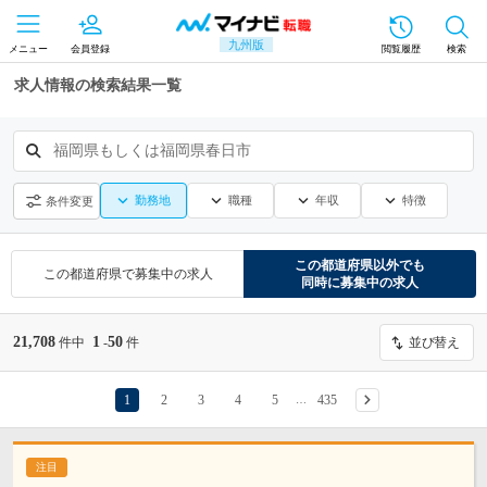
九州版
メニュー
会員登録
閲覧履歴
検索
求人情報の検索結果一覧
福岡県もしくは福岡県春日市
勤務地
職種
年収
特徴
条件変更
この都道府県
以外でも
この都道府県
で募集中の求人
同時に募集中の求人
21,708
1
50
件中
-
件
並び替え
1
2
3
4
5
435
…