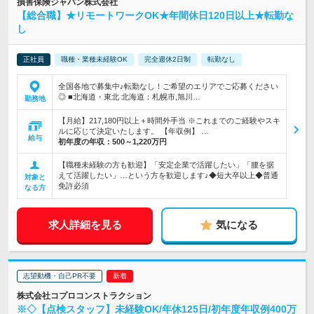
損害保険ジャパン株式会社
【総合職】★リモートワークOK★年間休日120日以上★転勤な
し
正社員
職種・業種未経験OK
完全週休2日制
転勤なし
全国各地で募集中♪転勤なし！ご希望のエリアでご応募ください
◎ ■北海道・東北 北海道：札幌市,旭川…
勤務地
【月給】217,180円以上＋時間外手当 ※これまでのご経験やスキ
ルに応じて決定いたします。 【年収例】 …
給与
初年度の年収：
500～1,220万円
【職種未経験の方も歓迎】「安定企業で活躍したい」「腰を据
えて活躍したい」…という方を歓迎します♪◆短大卒以上◆普通
対象と
免許必須
なる方
求人詳細を見る
気になる
志望動機・自己PR不要
株式会社コプロコンストラクション
※◇【点検スタッフ】未経験OK/年休125日/初年度年収例400万