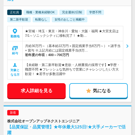
正社員
職種・業種未経験OK
完全週休2日制
学歴不問
第二新卒歓迎
転勤なし
女性のおしごと掲載中
★宮城・埼玉・東京・神奈川・愛知・大阪・福岡 ★大宮支店は
7/1～ソニックシティに移転完了！ ★勤…
勤務地
月給30万円～（基本給22万円＋固定残業手当8万円～） + 諸手当
+ 賞与 ※上記月給には固定残業手当(8万…
給与
初年度の年収：
400～700万円
【未経験・第二新卒歓迎★意欲・人柄重視の採用です】■学歴・
職歴不問 ★フレッシュな気持ちで営業にチャレンジしたい方大
対象と
歓迎！ ★若手が多数活躍中
なる方
求人詳細を見る
気になる
株式会社オープンアップネクストエンジニア
【品質保証・品質管理】★年休最大125日!★大手メーカーで活
躍