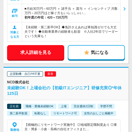
■月給30万円～60万円 ＋ 諸手当 ＋ 賞与 ＋ インセンティブ 月数
万円～20万円ほど稼ぐ方もいらっしゃい…
給与
初年度の年収：
420～720万円
【未経験・第二新卒OK】◆免許さえあれば車知識ゼロでも大丈
夫です！ ◆自動車業界の経験者も歓迎 ※入社2年目でリーダー
対象と
という先輩も！
なる方
求人詳細を見る
気になる
志望動機・自己PR不要
NCD株式会社
未経験OK！上場会社の【初級ITエンジニア】研修充実◎*年休
125日
正社員
職種・業種未経験OK
上場
完全週休2日制
学歴不問
第二新卒歓迎
転勤なし
リモートワーク可
女性のおしごと掲載中
【積極的にリモートワーク実施中】 ◎地域限定職制度あり ◎東
京・博多・小倉・長崎の自社オフィスまた…
勤務地