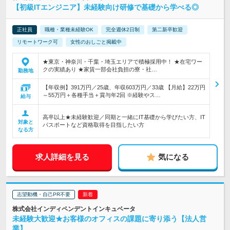
【初級ITエンジニア】未経験向け研修で基礎から学べる◎
正社員
職種・業種未経験OK
完全週休2日制
第二新卒歓迎
リモートワーク可
女性のおしごと掲載中
★東京・神奈川・千葉・埼玉エリアで積極採用中！ ★在宅ワー
クの実績あり ★家賃一部会社負担の寮・社…
勤務地
【年収例】391万円／25歳、年収603万円／33歳 【月給】22万円
～55万円＋各種手当＋賞与年2回 ※経験やス…
給与
高卒以上★未経験歓迎／同期と一緒にIT基礎から学びたい方、IT
対象と
パスポートなど資格取得を目指したい方
なる方
求人詳細を見る
気になる
志望動機・自己PR不要
株式会社インディペンデントインキュベータ
未経験大歓迎★お客様のオフィスの課題に寄り添う【法人営
業】