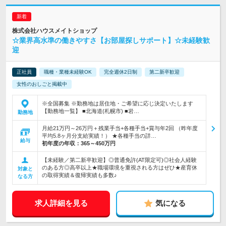
株式会社ハウスメイトショップ
☆業界高水準の働きやすさ【お部屋探しサポート】☆未経験歓
迎
正社員
職種・業種未経験OK
完全週休2日制
第二新卒歓迎
女性のおしごと掲載中
※全国募集 ※勤務地は居住地・ご希望に応じ決定いたします
【勤務地一覧】 ■北海道(札幌市) ■岩…
勤務地
月給21万円～26万円＋残業手当+各種手当+賞与年2回 （昨年度
平均5.8ヶ月分支給実績！） ★各種手当の詳…
給与
初年度の年収：
365～450万円
【未経験／第二新卒歓迎】◎普通免許(AT限定可)◎社会人経験
のある方◎高卒以上★職場環境を重視される方はぜひ★産育休
対象と
の取得実績＆復帰実績も多数♪
なる方
求人詳細を見る
気になる