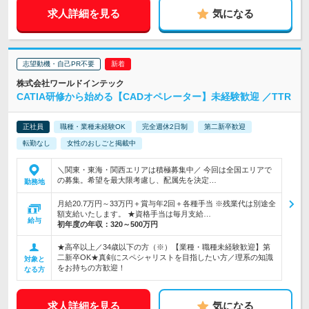
求人詳細を見る
気になる
志望動機・自己PR不要
株式会社ワールドインテック
CATIA研修から始める【CADオペレーター】未経験歓迎 ／TTR
正社員
職種・業種未経験OK
完全週休2日制
第二新卒歓迎
転勤なし
女性のおしごと掲載中
＼関東・東海・関西エリアは積極募集中／ 今回は全国エリアで
の募集。希望を最大限考慮し、配属先を決定…
勤務地
月給20.7万円～33万円＋賞与年2回＋各種手当 ※残業代は別途全
額支給いたします。 ★資格手当は毎月支給…
給与
初年度の年収：
320～500万円
★高卒以上／34歳以下の方（※）【業種・職種未経験歓迎】第
二新卒OK★真剣にスペシャリストを目指したい方／理系の知識
対象と
をお持ちの方歓迎！
なる方
求人詳細を見る
気になる