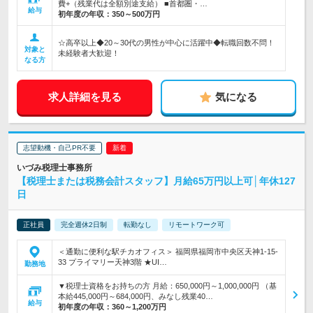
費+（残業代は全額別途支給） ■首都圏・…
給与
初年度の年収：
350～500万円
☆高卒以上◆20～30代の男性が中心に活躍中◆転職回数不問！
対象と
未経験者大歓迎！
なる方
求人詳細を見る
気になる
志望動機・自己PR不要
いづみ税理士事務所
【税理士または税務会計スタッフ】月給65万円以上可│年休127
日
正社員
完全週休2日制
転勤なし
リモートワーク可
＜通勤に便利な駅チカオフィス＞ 福岡県福岡市中央区天神1-15-
33 プライマリー天神3階 ★UI…
勤務地
▼税理士資格をお持ちの方 月給：650,000円～1,000,000円 （基
本給445,000円～684,000円、みなし残業40…
給与
初年度の年収：
360～1,200万円