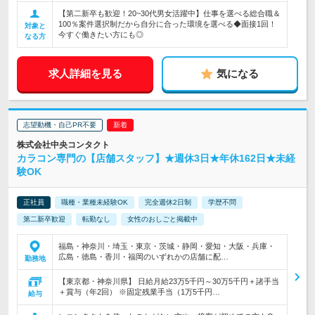
【第二新卒も歓迎！20~30代男女活躍中】仕事を選べる総合職＆
100％案件選択制だから自分に合った環境を選べる◆面接1回！
対象と
今すぐ働きたい方にも◎
なる方
求人詳細を見る
気になる
志望動機・自己PR不要
株式会社中央コンタクト
カラコン専門の【店舗スタッフ】★週休3日★年休162日★未経
験OK
正社員
職種・業種未経験OK
完全週休2日制
学歴不問
第二新卒歓迎
転勤なし
女性のおしごと掲載中
福島・神奈川・埼玉・東京・茨城・静岡・愛知・大阪・兵庫・
広島・徳島・香川・福岡のいずれかの店舗に配…
勤務地
【東京都・神奈川県】 日給月給23万5千円～30万5千円＋諸手当
＋賞与（年2回） ※固定残業手当（1万5千円…
給与