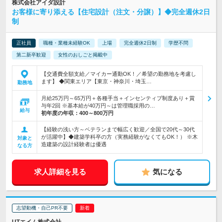
株式会社アイダ設計
お客様に寄り添える【住宅設計（注文・分譲）】◆完全週休2日
制
正社員
職種・業種未経験OK
上場
完全週休2日制
学歴不問
第二新卒歓迎
女性のおしごと掲載中
【交通費全額支給／マイカー通勤OK！／希望の勤務地を考慮し
ます】 ◆関東エリア【東京・神奈川・埼玉…
勤務地
月給25万円～65万円＋各種手当＋インセンティブ制度あり＋賞
与年2回 ※基本給が40万円～は管理職採用の…
給与
初年度の年収：
400～800万円
【経験の浅い方～ベテランまで幅広く歓迎／全国で20代～30代
が活躍中】◆建築学科卒の方（実務経験がなくてもOK！） ※木
対象と
造建築の設計経験者は優遇
なる方
求人詳細を見る
気になる
志望動機・自己PR不要