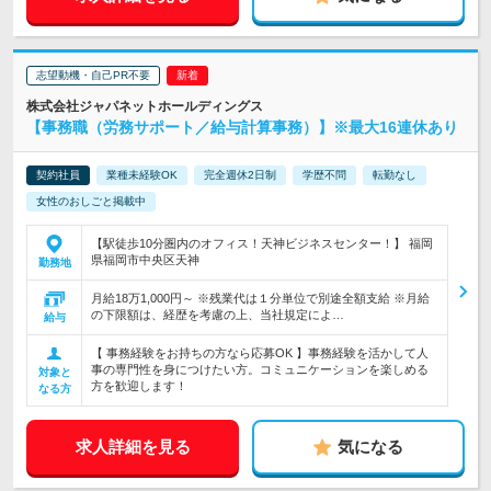
志望動機・自己PR不要
株式会社ジャパネットホールディングス
【事務職（労務サポート／給与計算事務）】※最大16連休あり
契約社員
業種未経験OK
完全週休2日制
学歴不問
転勤なし
女性のおしごと掲載中
【駅徒歩10分圏内のオフィス！天神ビジネスセンター！】 福岡
県福岡市中央区天神
勤務地
月給18万1,000円～ ※残業代は１分単位で別途全額支給 ※月給
の下限額は、経歴を考慮の上、当社規定によ…
給与
【 事務経験をお持ちの方なら応募OK 】事務経験を活かして人
事の専門性を身につけたい方。コミュニケーションを楽しめる
対象と
方を歓迎します！
なる方
求人詳細を見る
気になる