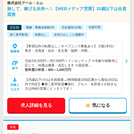
株式会社アール・エム
旅して、稼げる未来へ！【WEBメディア営業】35歳以下は全員
面接
正社員
職種・業種未経験OK
完全週休2日制
学歴不問
第二新卒歓迎
転勤なし
女性のおしごと掲載中
【希望以外の転勤なし／オープニング募集あり】 大阪(本社)・
東京・北海道・仙台・名古屋・福岡・沖縄…
勤務地
月給241,500円～367,000円＋インセンティブ ※年齢や経験等に
応じて、待遇は優遇・決定します ※固定残…
給与
初年度の年収：
400～1,000万円
【35歳以下(※)は全員面接→WEB面接1回&応募から最短10日以
内で内定】◆第二新卒歓迎◆旅行、グルメ、名所巡りが好きな
対象と
方はRMの営業にピッタリです！
なる方
求人詳細を見る
気になる