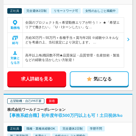
正社員
完全週休2日制
リモートワーク可
女性のおしごと掲載中
全国のプロジェクト先＜希望勤務エリアが叶う！＞ ★「希望エ
リアで働きたい」「U・Iターンしたい」な…
勤務地
月給30万円～55万円＋各種手当＋賞与年2回 ※経験やスキルな
どを考慮の上、当社規定により決定します。 …
給与
高卒以上/転職回数不問★品質保証・品質管理・生産技術・製造
対象と
などの経験を活かしたい方歓迎！
なる方
求人詳細を見る
気になる
志望動機・自己PR不要
株式会社ワールドコーポレーション
【事務系総合職】初年度年収500万円以上も可！土日祝休/kc
正社員
職種・業種未経験OK
完全週休2日制
学歴不問
第二新卒歓迎
転勤なし
女性のおしごと掲載中