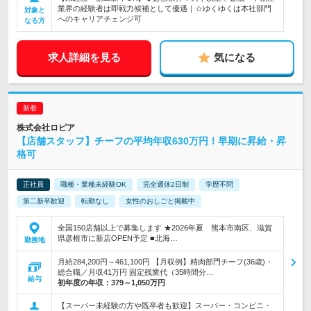
業界の経験者は即戦力候補として優遇｜☆ゆくゆくは本社部門
対象と
へのキャリアチェンジ可
なる方
求人詳細を見る
気になる
株式会社ロピア
【店舗スタッフ】チーフの平均年収630万円！早期に昇給・昇
格可
正社員
職種・業種未経験OK
完全週休2日制
学歴不問
第二新卒歓迎
転勤なし
女性のおしごと掲載中
全国150店舗以上で募集します ★2026年夏 熊本市南区、滋賀
県彦根市に新店OPEN予定 ■北海…
勤務地
月給284,200円～461,100円 【月収例】精肉部門チーフ(36歳)・
総合職／月収41万円 固定残業代（35時間分…
給与
初年度の年収：
379～1,050万円
【スーパー未経験の方や既卒者も歓迎】スーパー・コンビニ・