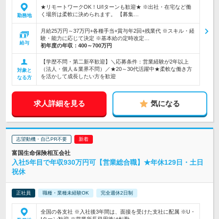
★リモートワークOK！U/Iターンも歓迎★ ※出社・在宅など働
く場所は柔軟に決められます。 【募集…
勤務地
月給25万円～37万円+各種手当+賞与年2回+残業代 ※スキル・経
験・能力に応じて決定 ※基本給の定時改定…
給与
初年度の年収：
400～700万円
【学歴不問・第二新卒歓迎】＼応募条件：営業経験が2年以上
（法人・個人＆業界不問）／★20～30代活躍中★柔軟な働き方
対象と
を活かして成長したい方を歓迎
なる方
求人詳細を見る
気になる
志望動機・自己PR不要
富国生命保険相互会社
入社5年目で年収930万円可【営業総合職】★年休129日・土日
祝休
正社員
職種・業種未経験OK
完全週休2日制
全国の各支社 ※入社後3年間は、面接を受けた支社に配属 ※U・