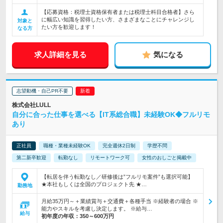
【応募資格：税理士資格保有者または税理士科目合格者】さら
に幅広い知識を習得したい方、さまざまなことにチャレンジし
対象と
たい方を歓迎します！
なる方
求人詳細を見る
気になる
志望動機・自己PR不要
株式会社LULL
自分に合った仕事を選べる【IT系総合職】未経験OK◆フルリモ
あり
正社員
職種・業種未経験OK
完全週休2日制
学歴不問
第二新卒歓迎
転勤なし
リモートワーク可
女性のおしごと掲載中
【転居を伴う転勤なし／研修後は”フルリモ案件”も選択可能】
★本社もしくは全国のプロジェクト先 ★…
勤務地
月給35万円～＋業績賞与＋交通費＋各種手当 ※経験者の場合 ※
能力やスキルを考慮し決定します。 ※給与…
給与
初年度の年収：
350～600万円