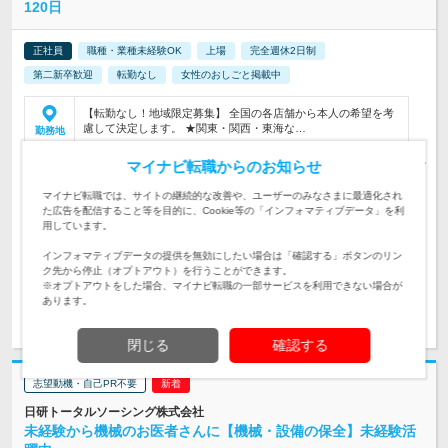
120日
正社員
職種・業種未経験OK
上場
完全週休2日制
第二新卒歓迎
転勤なし
女性のおしごと掲載中
【転勤なし！地域限定募集】 全国の各店舗から本人の希望を考
慮して決定します。 ★関東・関西・東海な…
勤務地
■月給270,000円～583,000円 ★2026年4月、給与のベースアップ
マイナビ転職からのお知らせ
(2.7万円)を行いました！ ※前職・経験等…
給与
初年度の年収：
378～816万円
マイナビ転職では、サイトの継続的な改善や、ユーザーのみなさまに最適化され
た広告を配信すること等を目的に、Cookie等の「インフォマティブデータ」を利
【未経験・第二新卒歓迎！】◎高卒以上 ◎要普通運転免許 ★
用しています。
事務・営業事務・受付・接客・営業…様々な経験を活かせま
対象と
す！
インフォマティブデータの提供を無効にしたい場合は「確認する」ボタンのリン
なる方
ク先から停止（オプトアウト）を行うことができます。
※オプトアウトをした場合、マイナビ転職の一部サービスを利用できない場合が
あります。
求人詳細を見る
気になる
閉じる
確認する
志望動機・自己PR不要
日研トータルソーシング株式会社
未経験から機械のお医者さんに【機械・設備の保全】未経験活