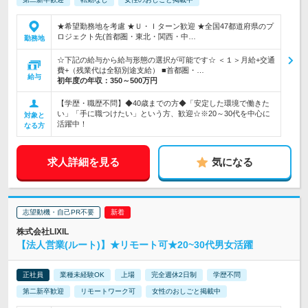
★希望勤務地を考慮 ★Ｕ・Ｉターン歓迎 ★全国47都道府県のプ
ロジェクト先(首都圏・東北・関西・中…
勤務地
☆下記の給与から給与形態の選択が可能です☆ ＜１＞月給+交通
費+（残業代は全額別途支給） ■首都圏・…
給与
初年度の年収：
350～500万円
【学歴・職歴不問】◆40歳までの方◆「安定した環境で働きた
い」「手に職つけたい」という方、歓迎☆※20～30代を中心に
対象と
活躍中！
なる方
求人詳細を見る
気になる
志望動機・自己PR不要
株式会社LIXIL
【法人営業(ルート)】★リモート可★20~30代男女活躍
正社員
業種未経験OK
上場
完全週休2日制
学歴不問
第二新卒歓迎
リモートワーク可
女性のおしごと掲載中