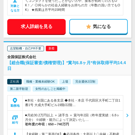
＼コンタクトを使ったことがない方や、接客が初めての方もO
K！／ ◎何らかの社会人経験をお持ちの方（年数の浅い方でもO
対象と
K） ★残業は月平均15時間
なる方
求人詳細を見る
気になる
志望動機・自己PR不要
全国保証株式会社
【総合職(保証審査/債権管理)】*賞与6.8ヶ月*有休取得平均14.4
日
正社員
職種・業種未経験OK
上場
完全週休2日制
第二新卒歓迎
女性のおしごと掲載中
■本社・全国にある各支店 ◆本社・本店 千代田区大手町二丁目1
番1号 大成大手町ビル19階/22階…
勤務地
■月給30.2万円以上 ＋ 諸手当 ＋ 賞与年2回（昨年度実績：6.8ヶ
月分） ※経験・能力によって決定いたし…
給与
初年度の年収：
650～740万円
【未経験・第二新卒OK】◆必須条件：大卒以上◇金融・不動産