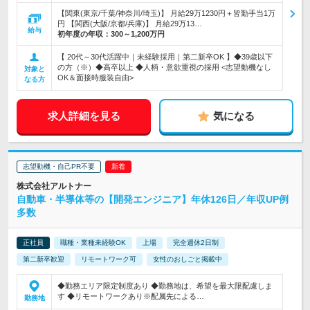
【関東(東京/千葉/神奈川/埼玉)】 月給29万1230円＋皆勤手当1万
円 【関西(大阪/京都/兵庫)】 月給29万13…
給与
初年度の年収：
300～1,200万円
【 20代～30代活躍中｜未経験採用｜第二新卒OK 】◆39歳以下
の方（※）◆高卒以上 ◆人柄・意欲重視の採用 <志望動機なし
対象と
OK＆面接時服装自由>
なる方
求人詳細を見る
気になる
志望動機・自己PR不要
株式会社アルトナー
自動車・半導体等の【開発エンジニア】年休126日／年収UP例
多数
正社員
職種・業種未経験OK
上場
完全週休2日制
第二新卒歓迎
リモートワーク可
女性のおしごと掲載中
◆勤務エリア限定制度あり ◆勤務地は、希望を最大限配慮しま
す ◆リモートワークあり※配属先による…
勤務地