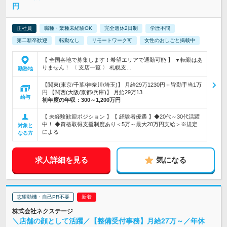
円
正社員
職種・業種未経験OK
完全週休2日制
学歴不問
第二新卒歓迎
転勤なし
リモートワーク可
女性のおしごと掲載中
【 全国各地で募集します！希望エリアで通勤可能 】 ▼転勤はあ
りません！ 〈 支店一覧 〉 札幌支…
勤務地
【関東(東京/千葉/神奈川/埼玉)】 月給29万1230円＋皆勤手当1万
円 【関西(大阪/京都/兵庫)】 月給29万13…
給与
初年度の年収：
300～1,200万円
【 未経験歓迎ポジション 】【 経験者優遇 】◆20代～30代活躍
中！ ◆資格取得支援制度あり＜5万～最大20万円支給＞※規定
対象と
による
なる方
求人詳細を見る
気になる
志望動機・自己PR不要
株式会社ネクステージ
＼店舗の顔として活躍／【整備受付事務】月給27万～／年休