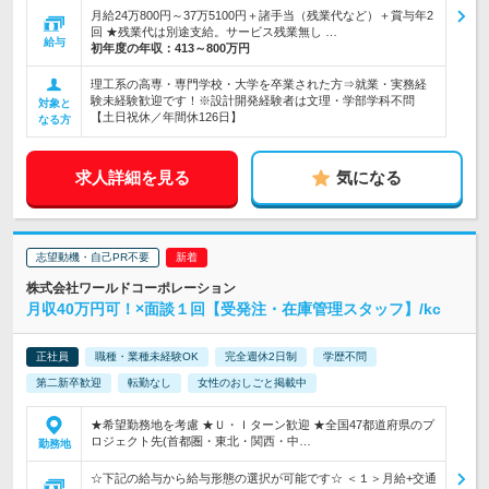
月給24万800円～37万5100円＋諸手当（残業代など）＋賞与年2
回 ★残業代は別途支給。サービス残業無し …
給与
初年度の年収：
413～800万円
理工系の高専・専門学校・大学を卒業された方⇒就業・実務経
験未経験歓迎です！※設計開発経験者は文理・学部学科不問
対象と
【土日祝休／年間休126日】
なる方
求人詳細を見る
気になる
志望動機・自己PR不要
株式会社ワールドコーポレーション
月収40万円可！×面談１回【受発注・在庫管理スタッフ】/kc
正社員
職種・業種未経験OK
完全週休2日制
学歴不問
第二新卒歓迎
転勤なし
女性のおしごと掲載中
★希望勤務地を考慮 ★Ｕ・Ｉターン歓迎 ★全国47都道府県のプ
ロジェクト先(首都圏・東北・関西・中…
勤務地
☆下記の給与から給与形態の選択が可能です☆ ＜１＞月給+交通