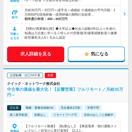
Iターン歓迎 ※営業所長登用後は転勤…
勤務地
月給30万円～33万円＋諸手当＋成績給 ※成績給の平均月額：2
万8000円(現地研修～採用研修の期間の支給実…
給与
初年度の年収：
400～600万円
【8割が異業種出身】◆大卒以上◆社会人経験2年以上☆生保の
知識は入社後に学べる☆何らかの営業/販売/接客経験歓迎☆健康
対象と
経営優良法人&くるみん認定
なる方
求人詳細を見る
気になる
志望動機・自己PR不要
クイック・ネットワーク株式会社
中古車の価値を最大化！【反響営業】フルリモート／月給30万
円～
正社員
職種・業種未経験OK
完全週休2日制
学歴不問
第二新卒歓迎
転勤なし
リモートワーク可
女性のおしごと掲載中
【フルリモート勤務】 【転勤なし】 【満員電車・朝の通勤スト
レスなし／自宅から直行直帰】 【1人1…
勤務地