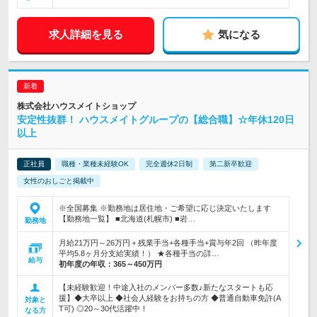
求人詳細を見る
気になる
株式会社ハウスメイトショップ
安定性抜群！ ハウスメイトグループの【総合職】☆年休120日
以上
正社員
職種・業種未経験OK
完全週休2日制
第二新卒歓迎
女性のおしごと掲載中
※全国募集 ※勤務地は居住地・ご希望に応じ決定いたします
【勤務地一覧】 ■北海道(札幌市) ■岩…
勤務地
月給21万円～26万円＋残業手当+各種手当+賞与年2回 （昨年度
平均5.8ヶ月分支給実績！） ★各種手当の詳…
給与
初年度の年収：
365～450万円
【未経験歓迎！中途入社のメンバー多数♪新たなスタートも応
援】◆大卒以上 ◆社会人経験をお持ちの方 ◆普通自動車免許(A
対象と
T可) ◎20～30代活躍中！
なる方