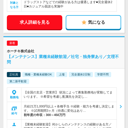
ドラッグストアなどでの経験がある方は優遇します■完全週休2
対象と
日■カジュアル面談も実施中
なる方
求人詳細を見る
気になる
ホーチキ株式会社
【メンテナンス】業種未経験歓迎／社宅・独身寮あり／文理不
問
正社員
職種・業種未経験OK
上場
完全週休2日制
学歴不問
第二新卒歓迎
【全国の支店・営業所】 状況によって募集勤務地が変動してま
いります。 ※希望を考慮し配属先を決定し…
勤務地
月給21万1,000円以上＋各種手当 ※経験・能力を考慮し決定しま
す。 ※試用期間3ヶ月（待遇に変化はあり…
給与
初年度の年収：
300～450万円
【業種未経験歓迎】何かしらのメンテナンスの経験がある方／