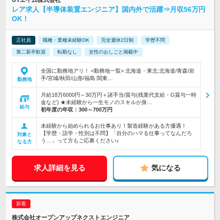
UTエイム株式会社
レア求人【半導体装置エンジニア】国内外で活躍⇒月収56万円
OK！
正社員
職種・業種未経験OK
完全週休2日制
学歴不問
第二新卒歓迎
転勤なし
女性のおしごと掲載中
全国に勤務地アリ！ <勤務地一覧> 北海道・東北:北海道/青森/岩
手/宮城/秋田/山形/福島 関東…
勤務地
月給18万6000円～30万円＋諸手当/賞与(残業代支給・G賞与一時
金など) ★未経験から一生モノのスキルが身…
給与
初年度の年収：
300～700万円
未経験から始められるお仕事あり！製造経験がある方優遇！
【学歴・語学・性別は不問】「自分のハマる仕事ってなんだろ
対象と
う…」って方もご応募ください♪
なる方
求人詳細を見る
気になる
株式会社オープンアップネクストエンジニア