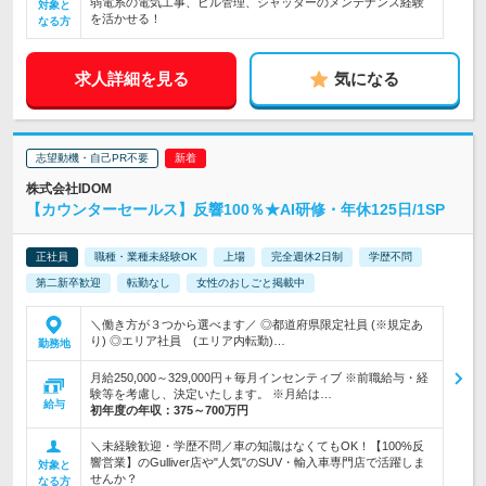
弱電系の電気工事、ビル管理、シャッターのメンテナンス経験
対象と
を活かせる！
なる方
求人詳細を見る
気になる
志望動機・自己PR不要
株式会社IDOM
【カウンターセールス】反響100％★AI研修・年休125日/1SP
正社員
職種・業種未経験OK
上場
完全週休2日制
学歴不問
第二新卒歓迎
転勤なし
女性のおしごと掲載中
＼働き方が３つから選べます／ ◎都道府県限定社員 (※規定あ
り) ◎エリア社員 (エリア内転勤)…
勤務地
月給250,000～329,000円＋毎月インセンティブ ※前職給与・経
験等を考慮し、決定いたします。 ※月給は…
給与
初年度の年収：
375～700万円
＼未経験歓迎・学歴不問／車の知識はなくてもOK！【100%反
響営業】のGulliver店や"人気"のSUV・輸入車専門店で活躍しま
対象と
せんか？
なる方